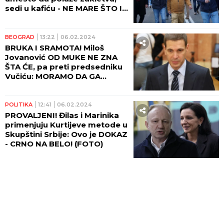
sedi u kafiću - NE MARE ŠTO IH
NAROD DEBELO PLAĆA!
(FOTO)
BEOGRAD
13:22
06.02.2024
BRUKA I SRAMOTA! Miloš
Jovanović OD MUKE NE ZNA
ŠTA ĆE, pa preti predsedniku
Vučiću: MORAMO DA GA
SPREČIMO!" (VIDEO)
POLITIKA
12:41
06.02.2024
PROVALJENI! Đilas i Marinika
primenjuju Kurtijeve metode u
Skupštini Srbije: Ovo je DOKAZ
- CRNO NA BELO! (FOTO)