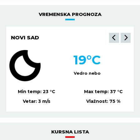
VREMENSKA PROGNOZA
NIŠ
21
°C
Vedro nebo
Min temp:
22
°C
Max temp:
36
°C
Vetar:
1
m/s
Vlažnost:
78
%
KURSNA LISTA