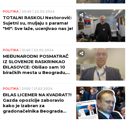
POLITIKA
20:45
22.02.2024
TOTALNI RASKOL! Nestorović:
Sujetni su, muljaju s parama!
"Mi": Sve laže, ucenjivao nas je!
POLITIKA
12:40
22.02.2024
MEĐUNARODNI POSMATRAČ
IZ SLOVENIJE RASKRINKAO
ĐILASOVCE: Obišao sam 10
biračkih mesta u Beogradu,
izbori su bili pošteni i
slobodni!
POLITIKA
21:00
21.02.2024
ĐILAS LICEMER NA KVADRAT?!
Gazda opozicije zaboravio
kako je izabran za
gradonačelnika Beograda
posle izbora 2008!