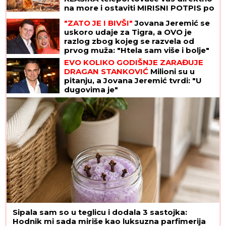
na more i ostaviti MIRISNI POTPIS po
kojem će vas svi pamtiti
"ZATO JE I BIVŠI"
Jovana Jeremić se
uskoro udaje za Tigra, a OVO je
razlog zbog kojeg se razvela od
prvog muža: "Htela sam više i bolje"
EVO KOLIKO GODIŠNJE ZARAĐUJE
DRAGAN STANKOVIĆ
Milioni su u
pitanju, a Jovana Jeremić tvrdi: "U
dugovima je"
Sipala sam so u teglicu i dodala 3 sastojka:
Hodnik mi sada miriše kao luksuzna parfimerija