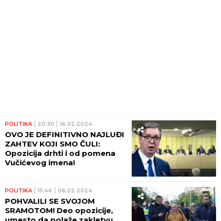
POLITIKA
20:30
16.02.2024
OVO JE DEFINITIVNO NAJLUĐI
ZAHTEV KOJI SMO ČULI:
Opozicija drhti i od pomena
Vučićevog imena!
POLITIKA
15:46
06.02.2024
POHVALILI SE SVOJOM
SRAMOTOM! Deo opozicije,
umesto da polaže zakletvu,