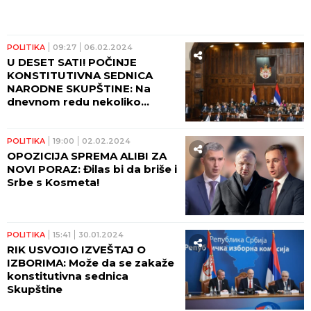
POLITIKA
09:27
06.02.2024
U DESET SATI! POČINJE
KONSTITUTIVNA SEDNICA
NARODNE SKUPŠTINE: Na
dnevnom redu nekoliko
tačaka
POLITIKA
19:00
02.02.2024
OPOZICIJA SPREMA ALIBI ZA
NOVI PORAZ: Đilas bi da briše i
Srbe s Kosmeta!
POLITIKA
15:41
30.01.2024
RIK USVOJIO IZVEŠTAJ O
IZBORIMA: Može da se zakaže
konstitutivna sednica
Skupštine