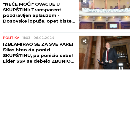
"NEĆE MOĆI" OVACIJE U
SKUPŠTINI: Transparent
pozdravljen aplauzom -
Dosovske lopuže, opet biste
da pljačkate Srbiju!
POLITIKA
11:03
06.02.2024
IZBLAMIRAO SE ZA SVE PARE!
Đilas hteo da ponizi
SKUPŠTINU, pa ponizio sebe!
Lider SSP se debelo ZBUNIO
(FOTO)