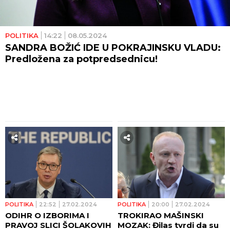
POLITIKA
14:22
08.05.2024
SANDRA BOŽIĆ IDE U POKRAJINSKU VLADU:
Predložena za potpredsednicu!
POLITIKA
22:52
27.02.2024
POLITIKA
20:00
27.02.2024
ODIHR O IZBORIMA I
TROKIRAO MAŠINSKI
PRAVOJ SLICI ŠOLAKOVIH
MOZAK: Đilas tvrdi da su