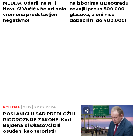
MEDIJA! Udarili na N1 i
na izborima u Beogradu
Novu S! Vučić više od pola
osvojili preko 500.000
vremena predstavljen
glasova, a oni nisu
negativno!
dobacili ni do 400.000!
POLITIKA
21:15
22.02.2024
POSLANICI U SAD PREDLOŽILI
RIGOROZNIJE ZAKONE: Kod
Bajdena bi Đilasovci bili
osuđeni kao teroristi!