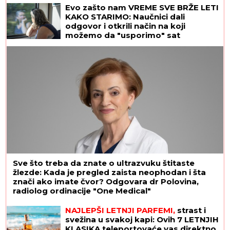
izgleda kao žuljevi"
Evo zašto nam VREME SVE BRŽE LETI
KAKO STARIMO: Naučnici dali
odgovor i otkrili način na koji
možemo da "usporimo" sat
Sve što treba da znate o ultrazvuku štitaste
žlezde: Kada je pregled zaista neophodan i šta
znači ako imate čvor? Odgovara dr Polovina,
radiolog ordinacije "One Medical"
NAJLEPŠI LETNJI PARFEMI,
strast i
svežina u svakoj kapi: Ovih 7 LETNJIH
KLASIKA teleportovaće vas direktno