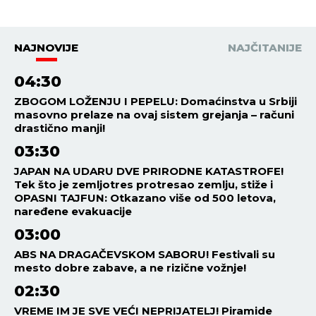
NAJNOVIJE
NAJČITANIJE
04:30
ZBOGOM LOŽENJU I PEPELU: Domaćinstva u Srbiji
masovno prelaze na ovaj sistem grejanja – računi
drastično manji!
03:30
JAPAN NA UDARU DVE PRIRODNE KATASTROFE!
Tek što je zemljotres protresao zemlju, stiže i
OPASNI TAJFUN: Otkazano više od 500 letova,
naređene evakuacije
03:00
ABS NA DRAGAČEVSKOM SABORU! Festivali su
mesto dobre zabave, a ne rizične vožnje!
02:30
VREME IM JE SVE VEĆI NEPRIJATELJ! Piramide