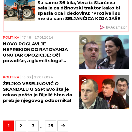
Sa samo 36 kila, Vera iz Starčeva
sela je za džinovski traktor kako bi
spasla oca i dedovinu: "Prozivali su
me da sam SELJANČICA KOJA JAŠE
SVINJE, a ja sam uspešnija od 60%
by Aklamator
muškaraca"
POLITIKA
17:48
27.01.2024
NOVO POGLAVLJE
NEPREKIDNOG RATOVANJA
UNUTAR OPOZICIJE: Oči
povadiše, a glumili slogu!
Dnevnik uvreda Marinike i
Sava
POLITIKA
15:03
27.01.2024
ŽELJKO VESELINOVIĆ O
SKANDALU U SSP: Evo šta je
rekao pošto je Bijelić hteo da
prebije njegovog odbornika!
...
1
2
3
25