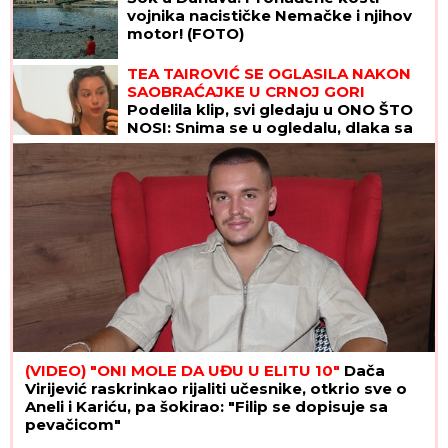
vojnika nacističke Nemačke i njihov
motor! (FOTO)
TEA TAIROVIĆ SE OGLASILA NAKON
SAOBRAĆAJKE U CRNOJ GORI
Podelila klip, svi gledaju u ONO ŠTO
NOSI: Snima se u ogledalu, dlaka sa
glave joj ne fali
(VIDEO) "ONI MOLE DA UĐU U ELITU 10"
Dača
Virijević raskrinkao rijaliti učesnike, otkrio sve o
Aneli i Kariću, pa šokirao: "Filip se dopisuje sa
pevačicom"