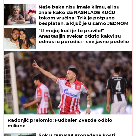
Naše bake nisu imale klimu, ali su
znale kako da RASHLADE KUĆU
tokom vrućina: Trik je potpuno
besplatan, a ključ je u samo JEDNOM
PRAVILU
"U
mojoj kući je to pravilo!"
Anastasijin svekar otkrio kakvi su
odnosi u porodici - sve javno podelio
Radonjić prelomio: Fudbaler Zvezde odbio
milione
Šok u Dunavu! Pronađene kosti