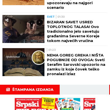
upozoravaju na najgori
scenario
SVET
01:30
BIZARAN SAVET USRED
TOPLOTNOG TALASA! Ovo
tradicionalno jelo savetuju
građanima Severne Koreje
tokom najvećih vrućina
01:23
NEMA GOREG GREHA I NIŠTA
POGUBNIJE OD OVOGA: Sveti
Serafim Sarovski upozorio na
zamku iz koje čovek teško
pronalazi izlaz
ŠTAMPANA IZDANJA