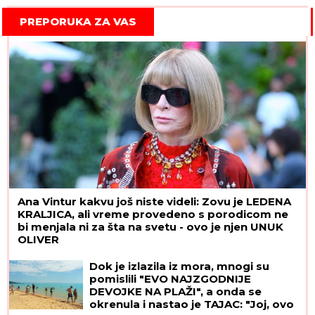
PREPORUKA ZA VAS
Ana Vintur kakvu još niste videli: Zovu je LEDENA
KRALJICA, ali vreme provedeno s porodicom ne
bi menjala ni za šta na svetu - ovo je njen UNUK
OLIVER
Dok je izlazila iz mora, mnogi su
pomislili "EVO NAJZGODNIJE
DEVOJKE NA PLAŽI", a onda se
okrenula i nastao je TAJAC: "Joj, ovo