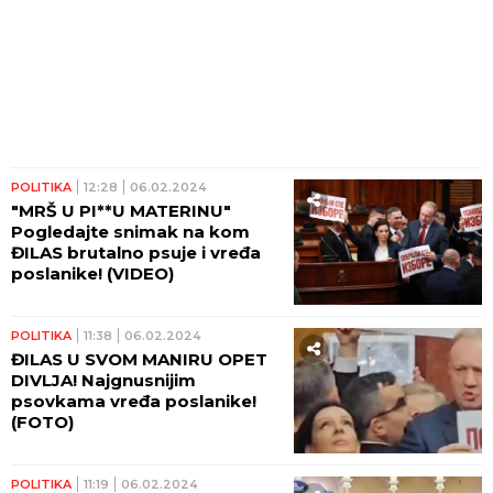
POLITIKA
12:28
06.02.2024
"MRŠ U PI**U MATERINU"
Pogledajte snimak na kom
ĐILAS brutalno psuje i vređa
poslanike! (VIDEO)
POLITIKA
11:38
06.02.2024
ĐILAS U SVOM MANIRU OPET
DIVLJA! Najgnusnijim
psovkama vređa poslanike!
(FOTO)
POLITIKA
11:19
06.02.2024