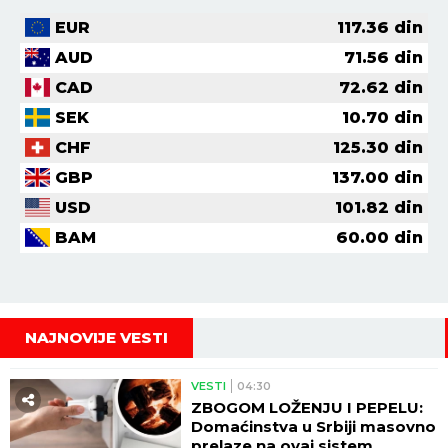
EUR
117.36
din
AUD
71.56
din
CAD
72.62
din
SEK
10.70
din
CHF
125.30
din
GBP
137.00
din
USD
101.82
din
BAM
60.00
din
NAJNOVIJE VESTI
VESTI
04:30
ZBOGOM LOŽENJU I PEPELU:
Domaćinstva u Srbiji masovno
prelaze na ovaj sistem