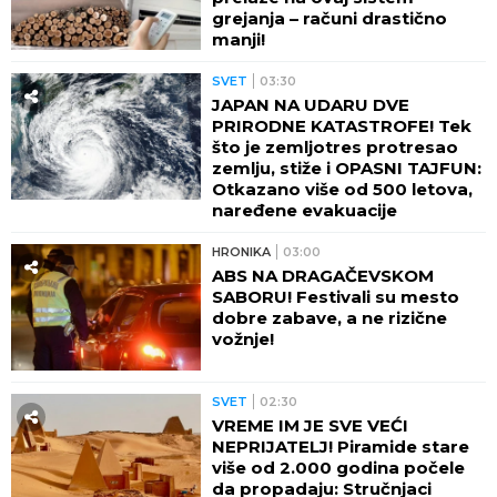
grejanja – računi drastično
manji!
SVET
03:30
JAPAN NA UDARU DVE
PRIRODNE KATASTROFE! Tek
što je zemljotres protresao
zemlju, stiže i OPASNI TAJFUN:
Otkazano više od 500 letova,
naređene evakuacije
HRONIKA
03:00
ABS NA DRAGAČEVSKOM
SABORU! Festivali su mesto
dobre zabave, a ne rizične
vožnje!
SVET
02:30
VREME IM JE SVE VEĆI
NEPRIJATELJ! Piramide stare
više od 2.000 godina počele
da propadaju: Stručnjaci