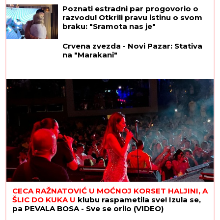
Poznati estradni par progovorio o
razvodu! Otkrili pravu istinu o svom
braku: "Sramota nas je"
Crvena zvezda - Novi Pazar: Stativa
na "Marakani"
CECA RAŽNATOVIĆ U MOĆNOJ KORSET HALJINI, A
ŠLIC DO KUKA U
klubu raspametila sve! Izula se,
pa PEVALA BOSA - Sve se orilo (VIDEO)