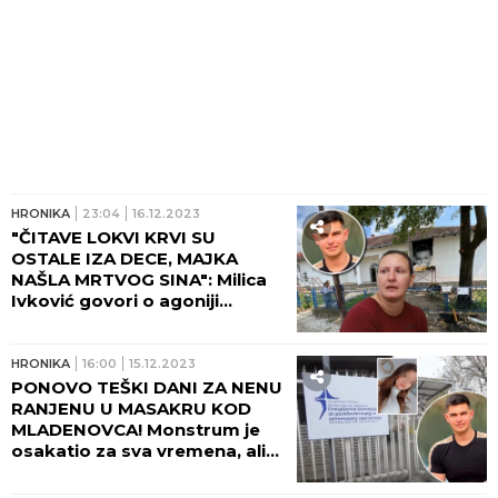
HRONIKA
23:04
16.12.2023
"ČITAVE LOKVI KRVI SU
OSTALE IZA DECE, MAJKA
NAŠLA MRTVOG SINA": Milica
Ivković govori o agoniji
roditelja ubijenih i ranjenih i
užasu koji je zatekla na mestu
zločina u Duboni
HRONIKA
16:00
15.12.2023
PONOVO TEŠKI DANI ZA NENU
RANJENU U MASAKRU KOD
MLADENOVCA! Monstrum je
osakatio za sva vremena, ali
svi se dive njenoj hrabrosti
iako se danima ne oseća