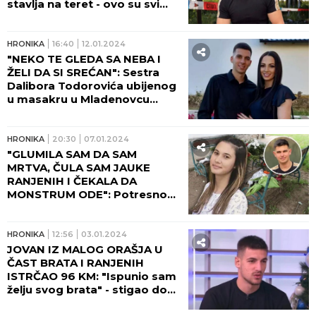
stavlja na teret - ovo su svi
detalji!
HRONIKA
16:40
12.01.2024
"NEKO TE GLEDA SA NEBA I
ŽELI DA SI SREĆAN": Sestra
Dalibora Todorovića ubijenog
u masakru u Mladenovcu
napisala potresnu pesmu i
posvetila mu je!
HRONIKA
20:30
07.01.2024
"GLUMILA SAM DA SAM
MRTVA, ČULA SAM JAUKE
RANJENIH I ČEKALA DA
MONSTRUM ODE": Potresno
svedočenje Andrijane Mitrović
iz Orašja ledi krv u žilama
HRONIKA
12:56
03.01.2024
JOVAN IZ MALOG ORAŠJA U
ČAST BRATA I RANJENIH
ISTRČAO 96 KM: "Ispunio sam
želju svog brata" - stigao do
manastira Tumane!