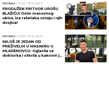
dobro...
HRONIKA
15:42
15.12.2023
PRODUŽEN PRITVOR UROŠU
BLAŽIĆU! Osim masovnog
ubice, iza rešetaka ostaju i njih
dvojica!
HRONIKA
14:00
15.12.2023
MILOŠ JE JEDAN OD
PREŽIVELIH U MASAKRU U
MLADENOVCU: Oglasila se
doktorka i otkrila u kakvom je
stanju povređeni mladić!