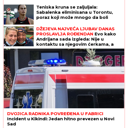
Teniska kruna se zaljuljala:
Sabalenka eliminisana u Torontu,
poraz koji može mnogo da boli
DŽEJEVA NAJVEĆA LJUBAV DANAS
PROSLAVLJA ROĐENDAN
Evo kako
Andrijana sada izgleda: Nije u
kontaktu sa njegovim ćerkama, a
jedan detalj svi komentarišu
DVOJICA RADNIKA POVREĐENA U FABRICI
Incident u Kikindi: Jedan hitno prevezen u Novi
Sad