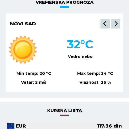
VREMENSKA PROGNOZA
NOVI SAD
32
°C
Vedro nebo
Min temp:
20
°C
Max temp:
34
°C
Vetar:
2
m/s
Vlažnost:
26
%
KURSNA LISTA
EUR
117.36
din