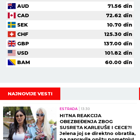
AUD
71.56
din
CAD
72.62
din
SEK
10.70
din
CHF
125.30
din
GBP
137.00
din
USD
101.82
din
BAM
60.00
din
NAJNOVIJE VESTI
ESTRADA
13:30
HITNA REAKCIJA
OBEZBEĐENJA ZBOG
SUSRETA KARLEUŠE I CECE?!
Jelena joj se direktno obratila,
pa napravila opštu pometnju!