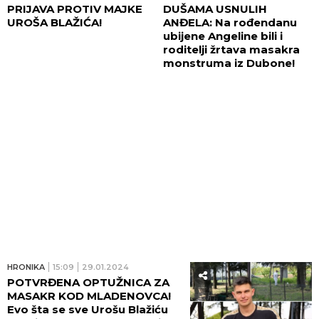
PRIJAVA PROTIV MAJKE
DUŠAMA USNULIH
UROŠA BLAŽIĆA!
ANĐELA: Na rođendanu
ubijene Angeline bili i
roditelji žrtava masakra
monstruma iz Dubone!
HRONIKA
15:09
29.01.2024
POTVRĐENA OPTUŽNICA ZA
MASAKR KOD MLADENOVCA!
Evo šta se sve Urošu Blažiću