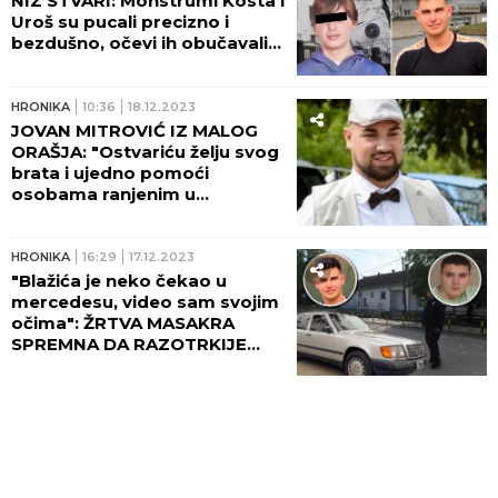
NIZ STVARI: Monstrumi Kosta i
Uroš su pucali precizno i
bezdušno, očevi ih obučavali...
HRONIKA
10:36
18.12.2023
JOVAN MITROVIĆ IZ MALOG
ORAŠJA: "Ostvariću želju svog
brata i ujedno pomoći
osobama ranjenim u
masakru“
HRONIKA
16:29
17.12.2023
"Blažića je neko čekao u
mercedesu, video sam svojim
očima": ŽRTVA MASAKRA
SPREMNA DA RAZOTRKIJE
MISTERIJU MASOVNOG
UBISTVA