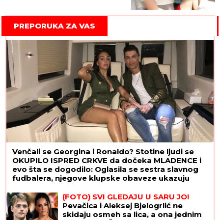
ranjenoj Anđeli rekao "kukaš,
a kukaš", pa zapucao ponovo
po nama"
PREPORUKA ZA VAS
Venčali se Georgina i Ronaldo? Stotine ljudi se
OKUPILO ISPRED CRKVE da dočeka MLADENCE i
evo šta se dogodilo: Oglasila se sestra slavnog
fudbalera, njegove klupske obaveze ukazuju
samo na jedno
(FOTO) SVI GLEDAJU U SARU JO!
Pevačica i Aleksej Bjelogrlić ne
skidaju osmeh sa lica, a ona jednim