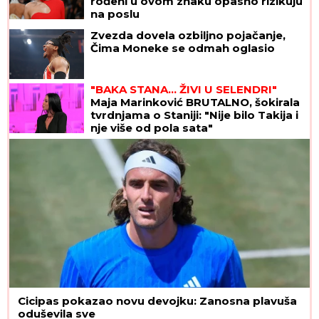
rođeni u ovom znaku opasno rizikuju
na poslu
Zvezda dovela ozbiljno pojačanje,
Čima Moneke se odmah oglasio
"BAKA STANA... ŽIVI U SELENDRI"
Maja Marinković BRUTALNO, šokirala
tvrdnjama o Staniji: "Nije bilo Takija i
nje više od pola sata"
Cicipas pokazao novu devojku: Zanosna plavuša
oduševila sve