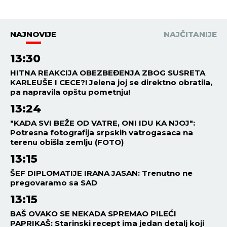
NAJNOVIJE
NAJČITANIJE
13:30
HITNA REAKCIJA OBEZBEĐENJA ZBOG SUSRETA
KARLEUŠE I CECE?! Jelena joj se direktno obratila,
pa napravila opštu pometnju!
13:24
"KADA SVI BEŽE OD VATRE, ONI IDU KA NJOJ":
Potresna fotografija srpskih vatrogasaca na
terenu obišla zemlju (FOTO)
13:15
ŠEF DIPLOMATIJE IRANA JASAN: Trenutno ne
pregovaramo sa SAD
13:15
BAŠ OVAKO SE NEKADA SPREMAO PILEĆI
PAPRIKAŠ: Starinski recept ima jedan detalj koji