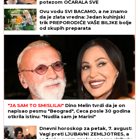
potezom OČARALA SVE
Ovu vodu SVI BACAMO, a ne znamo
da je zlata vredna: Jedan kuhinjski
trik PREPORODIĆE VAŠE BILJKE bolje
od skupih preparata
"JA SAM TO SMISLILA!"
Dino Melin tvrdi da je on
napisao pesmu "Beograd", Ceca posle 30 godina
otkrila istinu: "Nudila sam je Marini"
Dnevni horoskop za petak, 7. avgust:
Vagi preti LJUBAVNI ZEMLJOTRES, a