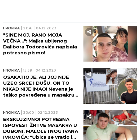
HRONIKA
21:36
04.12.2023
"SINE MOJ, RANO MOJA
VEČNA...": Majka ubijenog
Dalibora Todorovića napisala
potresno pismo!
HRONIKA
15:59
04.12.2023
OSAKATIO JE, ALI JOJ NIJE
UZEO SRCE I DUŠU, ON TO
NIKAD NIJE IMAO! Nevena je
teško povređena u masakru
Uroša Blažića, ponovo
operisana, sve zadivila
svojom hrabrošću!
HRONIKA
20:00
02.12.2023
EKSKLUZIVNO! POTRESNA
ISPOVEST ŽRTVE MASAKRA U
DUBONI, MALOLETNOG IVANA
IVKOVIĆA: "Ubica se vratio i