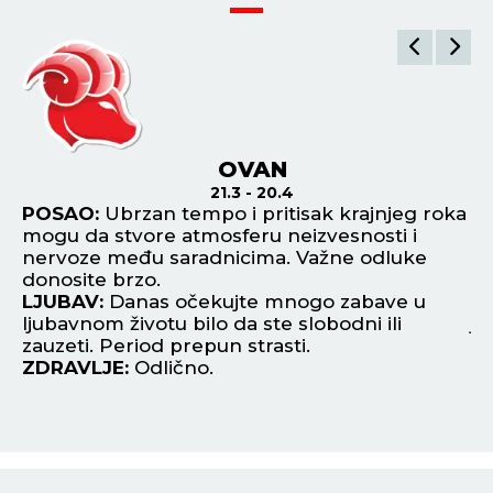
OVAN
21.3 - 20.4
i
POSAO:
Ubrzan tempo i pritisak krajnjeg roka
P
mogu da stvore atmosferu neizvesnosti i
al
nervoze među saradnicima. Važne odluke
Fi
.
donosite brzo.
L
LJUBAV:
Danas očekujte mnogo zabave u
ko
ljubavnom životu bilo da ste slobodni ili
je
zauzeti. Period prepun strasti.
Z
ZDRAVLJE:
Odlično.