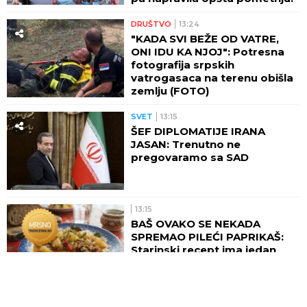
DRUŠTVO
13:24
"KADA SVI BEŽE OD VATRE,
ONI IDU KA NJOJ": Potresna
fotografija srpskih
vatrogasaca na terenu obišla
zemlju (FOTO)
SVET
13:15
ŠEF DIPLOMATIJE IRANA
JASAN: Trenutno ne
pregovaramo sa SAD
13:15
BAŠ OVAKO SE NEKADA
SPREMAO PILEĆI PAPRIKAŠ:
Starinski recept ima jedan
detalj koji menja ceo ukus
13:13