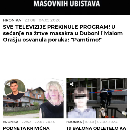
HRONIKA
23:08
04.05.2026
SVE TELEVIZIJE PREKINULE PROGRAM! U
sećanje na žrtve masakra u Duboni i Malom
Orašju osvanula poruka: "Pamtimo!"
HRONIKA
22:52
22.02.2024
HRONIKA
10:40
02.02.2024
PODNETA KRIVIČNA
19 BALONA ODLETELO KA