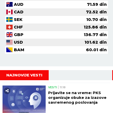
AUD
71.59
din
CAD
72.52
din
SEK
10.70
din
CHF
125.86
din
GBP
136.77
din
USD
101.62
din
BAM
60.01
din
NAJNOVIJE VESTI
VESTI
11:18
Prijavite se na vreme: PKS
organizuje obuke za izazove
savremenog poslovanja