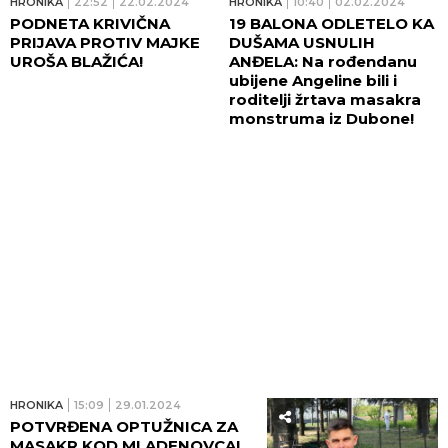
HRONIKA
22:52
22.02.2024
HRONIKA
10:40
02.02.2024
PODNETA KRIVIČNA
19 BALONA ODLETELO KA
PRIJAVA PROTIV MAJKE
DUŠAMA USNULIH
UROŠA BLAŽIĆA!
ANĐELA: Na rođendanu
ubijene Angeline bili i
roditelji žrtava masakra
monstruma iz Dubone!
HRONIKA
15:09
29.01.2024
POTVRĐENA OPTUŽNICA ZA
MASAKR KOD MLADENOVCA!