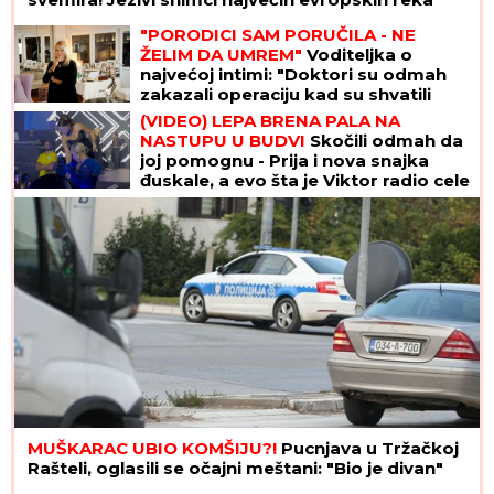
"PORODICI SAM PORUČILA - NE
ŽELIM DA UMREM"
Voditeljka o
najvećoj intimi: "Doktori su odmah
zakazali operaciju kad su shvatili
stanje stvari", ovo je samo jednom
(VIDEO) LEPA BRENA PALA NA
pričala
NASTUPU U BUDVI
Skočili odmah da
joj pomognu - Prija i nova snajka
đuskale, a evo šta je Viktor radio cele
noći
MUŠKARAC UBIO KOMŠIJU?!
Pucnjava u Tržačkoj
Rašteli, oglasili se očajni meštani: "Bio je divan"