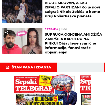
BIO JE SILOVAN, A SAD
ISPALIO PARTIZAN! Ko je novi
saigrač Nikole Jokića o kome
bruji košarkaška planeta
ESTRADA
11:00
SUPRUGA OGNJENA AMIDŽIĆA
ZAVRŠILA KARIJERU NA
PINKU! Objavljene zvanične
informacije, fanovi traže
objašnjenje!
ŠTAMPANA IZDANJA