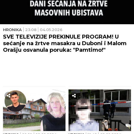
HRONIKA
23:08
04.05.2026
SVE TELEVIZIJE PREKINULE PROGRAM! U
sećanje na žrtve masakra u Duboni i Malom
Orašju osvanula poruka: "Pamtimo!"