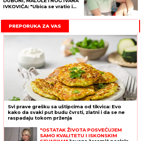
DUBONI, MALOLETNOG IVANA
IVKOVIĆA: "Ubica se vratio i
ranjenoj Anđeli rekao "kukaš,
a kukaš", pa zapucao ponovo
po nama"
PREPORUKA ZA VAS
Svi prave grešku sa uštipcima od tikvica: Evo
kako da svaki put budu čvrsti, zlatni i da se ne
raspadaju tokom prženja
"OSTATAK ŽIVOTA POSVEĆUJEM
SAMO KVALITETU I ISKONSKIM