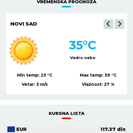
VREMENSKA PROGNOZA
NIŠ
34
°C
Vedro nebo
Min temp:
21
°C
Max temp:
37
°C
Vetar:
1
m/s
Vlažnost:
22
%
KURSNA LISTA
EUR
117.37
din