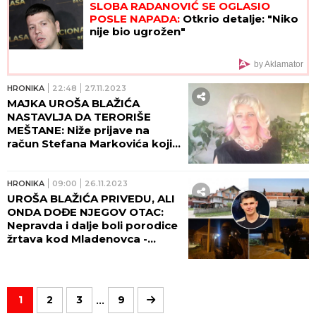
SLOBA RADANOVIĆ SE OGLASIO
POSLE NAPADA:
Otkrio detalje: "Niko
nije bio ugrožen"
by Aklamator
HRONIKA
22:48
27.11.2023
MAJKA UROŠA BLAŽIĆA
NASTAVLJA DA TERORIŠE
MEŠTANE: Niže prijave na
račun Stefana Markovića koji
je bio blizak žrtvama masakra
- optužuje ga čak i za
TROVANJE! DEČKO U ŠOKU
HRONIKA
09:00
26.11.2023
UROŠA BLAŽIĆA PRIVEDU, ALI
ONDA DOĐE NJEGOV OTAC:
Nepravda i dalje boli porodice
žrtava kod Mladenovca -
POLICAJCU UDARI ŠAMAR I
NIŠTA!
...
1
2
3
9