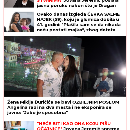
STVARIMA"
Jovana Jeremić poslala
jasnu poruku nakon što je Dragan
objavio veridbu
Ovako danas izgleda ĆERKA SALME
HAJEK (59), koju je glumica dobila u
41. godini: "Plašila sam se da nikada
neću postati majka", zbog deteta
htela da napusti glumu, a danas je
Valentina njena najveća kritičarka
Žena Mikija Đuričića se bavi OZBILJNIM POSLOM
Angelina radi na dva mesta i ne eksponira se
javno: "Jako je sposobna"
"NEĆE BITI KAO ONA KOJU PIŠU
OČAJNICE"
Jovana Jeremić sprema