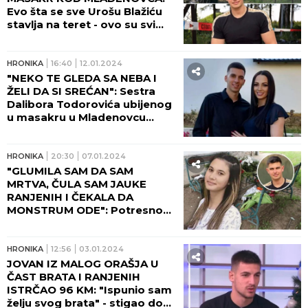
Evo šta se sve Urošu Blažiću
stavlja na teret - ovo su svi
detalji!
HRONIKA
16:40
12.01.2024
"NEKO TE GLEDA SA NEBA I
ŽELI DA SI SREĆAN": Sestra
Dalibora Todorovića ubijenog
u masakru u Mladenovcu
napisala potresnu pesmu i
posvetila mu je!
HRONIKA
20:30
07.01.2024
"GLUMILA SAM DA SAM
MRTVA, ČULA SAM JAUKE
RANJENIH I ČEKALA DA
MONSTRUM ODE": Potresno
svedočenje Andrijane Mitrović
iz Orašja ledi krv u žilama
HRONIKA
12:56
03.01.2024
JOVAN IZ MALOG ORAŠJA U
ČAST BRATA I RANJENIH
ISTRČAO 96 KM: "Ispunio sam
želju svog brata" - stigao do