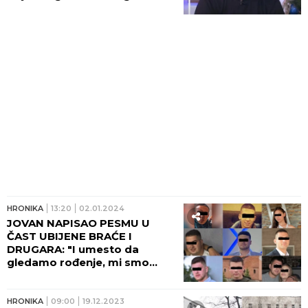
manastira Tumane!
HRONIKA
13:20
02.01.2024
JOVAN NAPISAO PESMU U
ČAST UBIJENE BRAĆE I
DRUGARA: "I umesto da
gledamo rođenje, mi smo
gledali smrt"
HRONIKA
09:00
19.12.2023