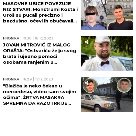
MASOVNE UBICE POVEZUJE
NIZ STVARI: Monstrumi Kosta i
Uroš su pucali precizno i
bezdušno, očevi ih obučavali...
HRONIKA
10:36
18.12.2023
JOVAN MITROVIĆ IZ MALOG
ORAŠJA: "Ostvariću želju svog
brata i ujedno pomoći
osobama ranjenim u
masakru“
HRONIKA
16:29
17.12.2023
"Blažića je neko čekao u
mercedesu, video sam svojim
očima": ŽRTVA MASAKRA
SPREMNA DA RAZOTRKIJE
MISTERIJU MASOVNOG
UBISTVA