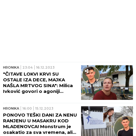
HRONIKA
23:04
16.12.2023
"ČITAVE LOKVI KRVI SU
OSTALE IZA DECE, MAJKA
NAŠLA MRTVOG SINA": Milica
Ivković govori o agoniji
roditelja ubijenih i ranjenih i
užasu koji je zatekla na mestu
zločina u Duboni
HRONIKA
16:00
15.12.2023
PONOVO TEŠKI DANI ZA NENU
RANJENU U MASAKRU KOD
MLADENOVCA! Monstrum je
osakatio za sva vremena, ali