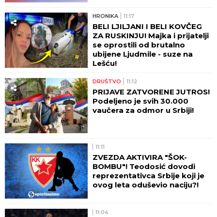
HRONIKA
11:17
BELI LJILJANI I BELI KOVČEG
ZA RUSKINJU! Majka i prijatelji
se oprostili od brutalno
ubijene Ljudmile - suze na
Lešću!
DRUŠTVO
11:12
PRIJAVE ZATVORENE JUTROS!
Podeljeno je svih 30.000
vaučera za odmor u Srbiji!
11:11
ZVEZDA AKTIVIRA "ŠOK-
BOMBU"! Teodosić dovodi
reprezentativca Srbije koji je
ovog leta oduševio naciju?!
11:04