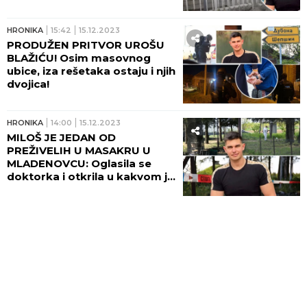
svi se dive njenoj hrabrosti
iako se danima ne oseća
dobro...
HRONIKA
15:42
15.12.2023
PRODUŽEN PRITVOR UROŠU
BLAŽIĆU! Osim masovnog
ubice, iza rešetaka ostaju i njih
dvojica!
HRONIKA
14:00
15.12.2023
MILOŠ JE JEDAN OD
PREŽIVELIH U MASAKRU U
MLADENOVCU: Oglasila se
doktorka i otkrila u kakvom je
stanju povređeni mladić!