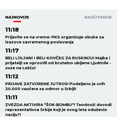
NAJNOVIJE
NAJČITANIJE
11:18
Prijavite se na vreme: PKS organizuje obuke za
izazove savremenog poslovanja
11:17
BELI LJILJANI I BELI KOVČEG ZA RUSKINJU! Majka i
prijatelji se oprostili od brutalno ubijene Ljudmile -
suze na Lešću!
11:12
PRIJAVE ZATVORENE JUTROS! Podeljeno je svih
30.000 vaučera za odmor u Srbiji!
11:11
ZVEZDA AKTIVIRA "ŠOK-BOMBU"! Teodosić dovodi
reprezentativca Srbije koji je ovog leta oduševio
naciju?!