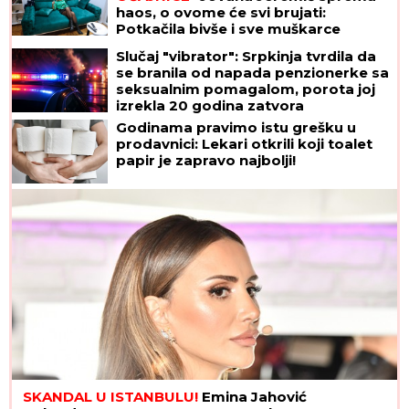
haos, o ovome će svi brujati:
Potkačila bivše i sve muškarce
Slučaj "vibrator": Srpkinja tvrdila da
se branila od napada penzionerke sa
seksualnim pomagalom, porota joj
izrekla 20 godina zatvora
Godinama pravimo istu grešku u
prodavnici: Lekari otkrili koji toalet
papir je zapravo najbolji!
SKANDAL U ISTANBULU!
Emina Jahović