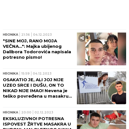
HRONIKA
21:36
04.12.2023
"SINE MOJ, RANO MOJA
VEČNA...": Majka ubijenog
Dalibora Todorovića napisala
potresno pismo!
HRONIKA
15:59
04.12.2023
OSAKATIO JE, ALI JOJ NIJE
UZEO SRCE I DUŠU, ON TO
NIKAD NIJE IMAO! Nevena je
teško povređena u masakru
Uroša Blažića, ponovo
operisana, sve zadivila
svojom hrabrošću!
HRONIKA
20:00
02.12.2023
EKSKLUZIVNO! POTRESNA
ISPOVEST ŽRTVE MASAKRA U