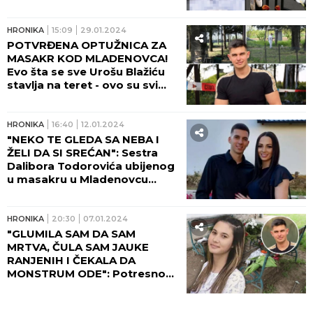
monstruma iz Dubone!
HRONIKA
15:09
29.01.2024
POTVRĐENA OPTUŽNICA ZA
MASAKR KOD MLADENOVCA!
Evo šta se sve Urošu Blažiću
stavlja na teret - ovo su svi
detalji!
HRONIKA
16:40
12.01.2024
"NEKO TE GLEDA SA NEBA I
ŽELI DA SI SREĆAN": Sestra
Dalibora Todorovića ubijenog
u masakru u Mladenovcu
napisala potresnu pesmu i
posvetila mu je!
HRONIKA
20:30
07.01.2024
"GLUMILA SAM DA SAM
MRTVA, ČULA SAM JAUKE
RANJENIH I ČEKALA DA
MONSTRUM ODE": Potresno
svedočenje Andrijane Mitrović
iz Orašja ledi krv u žilama