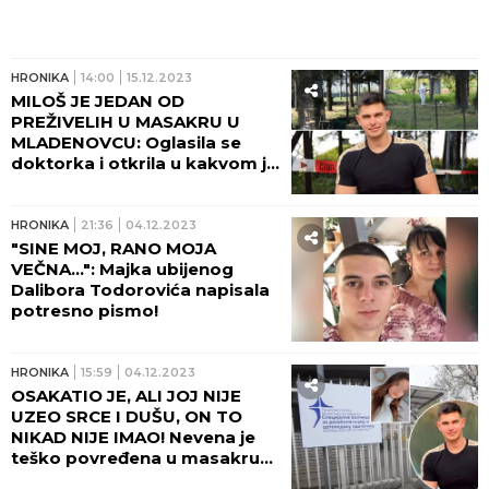
HRONIKA
14:00
15.12.2023
MILOŠ JE JEDAN OD
PREŽIVELIH U MASAKRU U
MLADENOVCU: Oglasila se
doktorka i otkrila u kakvom je
stanju povređeni mladić!
HRONIKA
21:36
04.12.2023
"SINE MOJ, RANO MOJA
VEČNA...": Majka ubijenog
Dalibora Todorovića napisala
potresno pismo!
HRONIKA
15:59
04.12.2023
OSAKATIO JE, ALI JOJ NIJE
UZEO SRCE I DUŠU, ON TO
NIKAD NIJE IMAO! Nevena je
teško povređena u masakru
Uroša Blažića, ponovo