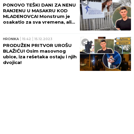
PONOVO TEŠKI DANI ZA NENU
RANJENU U MASAKRU KOD
MLADENOVCA! Monstrum je
osakatio za sva vremena, ali
svi se dive njenoj hrabrosti
iako se danima ne oseća
dobro...
HRONIKA
15:42
15.12.2023
PRODUŽEN PRITVOR UROŠU
BLAŽIĆU! Osim masovnog
ubice, iza rešetaka ostaju i njih
dvojica!