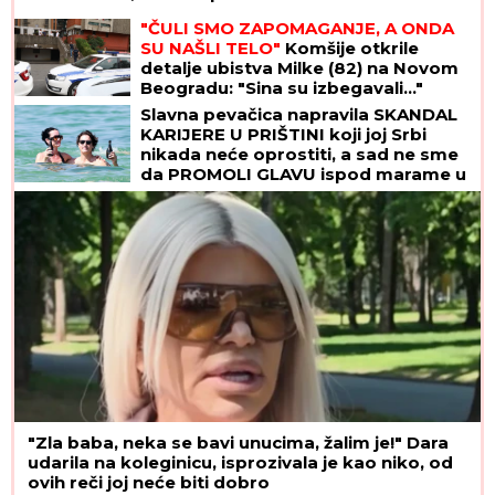
"ČULI SMO ZAPOMAGANJE, A ONDA
SU NAŠLI TELO"
Komšije otkrile
detalje ubistva Milke (82) na Novom
Beogradu: "Sina su izbegavali..."
Slavna pevačica napravila SKANDAL
KARIJERE U PRIŠTINI koji joj Srbi
nikada neće oprostiti, a sad ne sme
da PROMOLI GLAVU ispod marame u
Crnoj Gori i ne ispušta ruku bivšeg
kanadskog PREMIJERA
"Zla baba, neka se bavi unucima, žalim je!" Dara
udarila na koleginicu, isprozivala je kao niko, od
ovih reči joj neće biti dobro