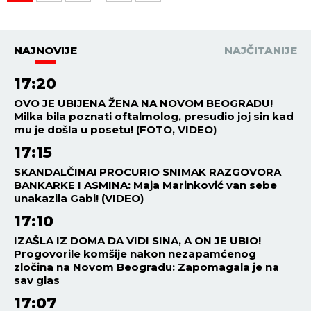
NAJNOVIJE
NAJČITANIJE
17:20
OVO JE UBIJENA ŽENA NA NOVOM BEOGRADU!
Milka bila poznati oftalmolog, presudio joj sin kad
mu je došla u posetu! (FOTO, VIDEO)
17:15
SKANDALČINA! PROCURIO SNIMAK RAZGOVORA
BANKARKE I ASMINA: Maja Marinković van sebe
unakazila Gabi! (VIDEO)
17:10
IZAŠLA IZ DOMA DA VIDI SINA, A ON JE UBIO!
Progovorile komšije nakon nezapamćenog
zločina na Novom Beogradu: Zapomagala je na
sav glas
17:07