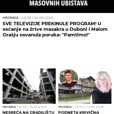
HRONIKA
23:08
04.05.2026
SVE TELEVIZIJE PREKINULE PROGRAM! U
sećanje na žrtve masakra u Duboni i Malom
Orašju osvanula poruka: "Pamtimo!"
HRONIKA
10:30
30.03.2026
HRONIKA
22:52
22.02.2024
NESREĆA NA GRADILIŠTU
PODNETA KRIVIČNA