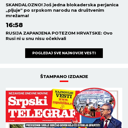
SKANDALOZNO! Još jedna blokaderska perjanica
„pljuje“ po srpskom narodu na društvenim
mrežama!
16:58
RUSIJA ZAPANJENA POTEZOM HRVATSKE: Ovo
Rusi ni u snu nisu očekivali
POGLEDAJ SVE NAJNOVIJE VESTI
ŠTAMPANO IZDANJE