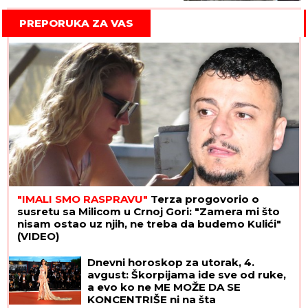
operisana, sve zadivila
svojom hrabrošću!
PREPORUKA ZA VAS
"IMALI SMO RASPRAVU"
Terza progovorio o
susretu sa Milicom u Crnoj Gori: "Zamera mi što
nisam ostao uz njih, ne treba da budemo Kulići"
(VIDEO)
Dnevni horoskop za utorak, 4.
avgust: Škorpijama ide sve od ruke,
a evo ko ne ME MOŽE DA SE
KONCENTRIŠE ni na šta