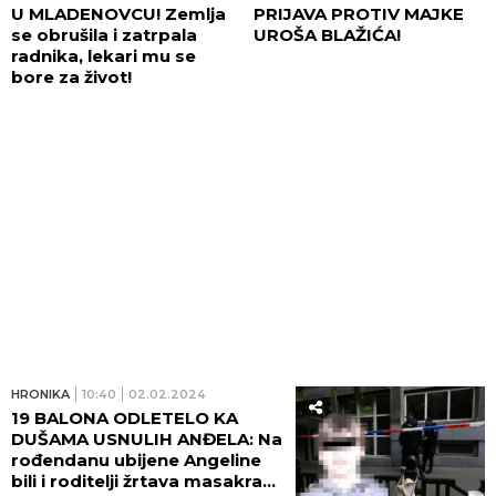
U MLADENOVCU! Zemlja
PRIJAVA PROTIV MAJKE
se obrušila i zatrpala
UROŠA BLAŽIĆA!
radnika, lekari mu se
bore za život!
HRONIKA
10:40
02.02.2024
19 BALONA ODLETELO KA
DUŠAMA USNULIH ANĐELA: Na
rođendanu ubijene Angeline
bili i roditelji žrtava masakra