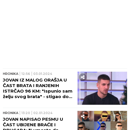
HRONIKA
12:56
03.01.2024
JOVAN IZ MALOG ORAŠJA U
ČAST BRATA I RANJENIH
ISTRČAO 96 KM: "Ispunio sam
želju svog brata" - stigao do
manastira Tumane!
HRONIKA
13:20
02.01.2024
JOVAN NAPISAO PESMU U
ČAST UBIJENE BRAĆE I