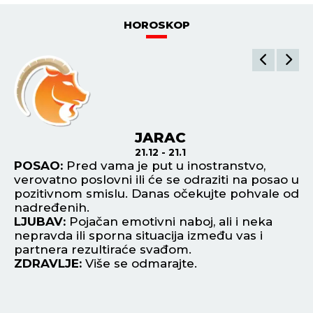
HOROSKOP
JARAC
21.12 - 21.1
POSAO:
Pred vama je put u inostranstvo,
P
verovatno poslovni ili će se odraziti na posao u
da
ite
pozitivnom smislu. Danas očekujte pohvale od
su
nadređenih.
ne
ja
LJUBAV:
Pojačan emotivni naboj, ali i neka
L
te
nepravda ili sporna situacija između vas i
zb
partnera rezultiraće svađom.
Pe
ZDRAVLJE:
Više se odmarajte.
Z