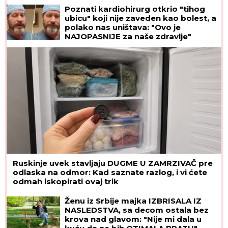
Poznati kardiohirurg otkrio "tihog
ubicu" koji nije zaveden kao bolest, a
polako nas uništava: "Ovo je
NAJOPASNIJE za naše zdravlje"
Ruskinje uvek stavljaju DUGME U ZAMRZIVAČ pre
odlaska na odmor: Kad saznate razlog, i vi ćete
odmah iskopirati ovaj trik
Ženu iz Srbije majka IZBRISALA IZ
NASLEDSTVA, sa decom ostala bez
krova nad glavom: "Nije mi dala u