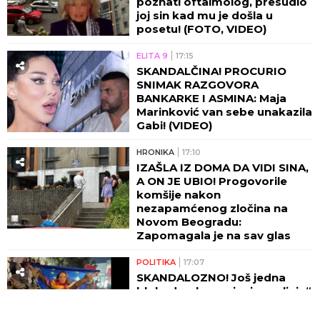
poznati oftalmolog, presudio
joj sin kad mu je došla u
posetu! (FOTO, VIDEO)
ELITA 9
17:15
SKANDALČINA! PROCURIO
SNIMAK RAZGOVORA
BANKARKE I ASMINA: Maja
Marinković van sebe unakazila
Gabi! (VIDEO)
HRONIKA
17:10
IZAŠLA IZ DOMA DA VIDI SINA,
A ON JE UBIO! Progovorile
komšije nakon
nezapamćenog zločina na
Novom Beogradu:
Zapomagala je na sav glas
POLITIKA
17:07
SKANDALOZNO! Još jedna
blokaderska perjanica „pljuje“
po srpskom narodu na
društvenim mrežama!