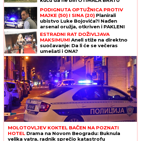
kuću da ne bih OTIMALA BRATU"
PODIGNUTA OPTUŽNICA PROTIV
MAJKE (50) I SINA (20)
Planirali
ubistvo Luke Bojovića?! Nađen
arsenal oružja, otkriven i PAKLENI
PLAN koji su skovali
ESTRADNI RAT DOŽIVLJAVA
MAKSIMUM!
Aneli stiže na direktno
suočavanje: Da li će se večeras
umešati i ONA?
MOLOTOVLJEV KOKTEL BAČEN NA POZNATI
HOTEL
Drama na Novom Beogradu: Buknula
velika vatra, radnik sprečio katastrofu