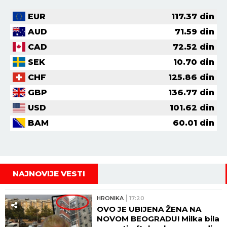
EUR
117.37
din
AUD
71.59
din
CAD
72.52
din
SEK
10.70
din
CHF
125.86
din
GBP
136.77
din
USD
101.62
din
BAM
60.01
din
NAJNOVIJE VESTI
HRONIKA
17:20
OVO JE UBIJENA ŽENA NA
NOVOM BEOGRADU! Milka bila