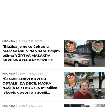
HRONIKA
16:29
17.12.2023
"Blažića je neko čekao u
mercedesu, video sam svojim
očima": ŽRTVA MASAKRA
SPREMNA DA RAZOTRKIJE
MISTERIJU MASOVNOG
UBISTVA
HRONIKA
23:04
16.12.2023
"ČITAVE LOKVI KRVI SU
OSTALE IZA DECE, MAJKA
NAŠLA MRTVOG SINA": Milica
Ivković govori o agoniji
roditelja ubijenih i ranjenih i
užasu koji je zatekla na mestu
zločina u Duboni
HRONIKA
16:00
15.12.2023