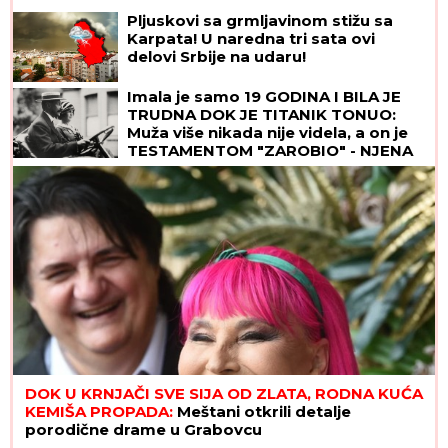
Pljuskovi sa grmljavinom stižu sa
Karpata! U naredna tri sata ovi
delovi Srbije na udaru!
Imala je samo 19 GODINA I BILA JE
TRUDNA DOK JE TITANIK TONUO:
Muža više nikada nije videla, a on je
TESTAMENTOM "ZAROBIO" - NJENA
TAJNA i danas ledi krv u žilama
DOK U KRNJAČI SVE SIJA OD ZLATA, RODNA KUĆA
KEMIŠA PROPADA:
Meštani otkrili detalje
porodične drame u Grabovcu