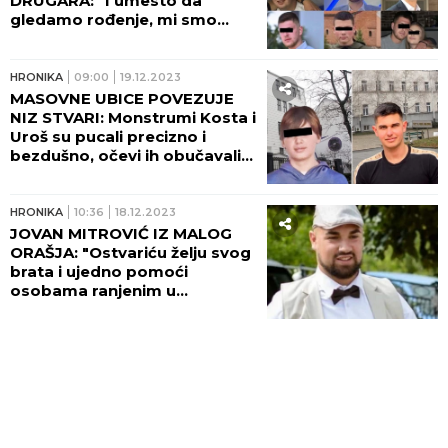
DRUGARA: "I umesto da
gledamo rođenje, mi smo
gledali smrt"
HRONIKA
09:00
19.12.2023
MASOVNE UBICE POVEZUJE
NIZ STVARI: Monstrumi Kosta i
Uroš su pucali precizno i
bezdušno, očevi ih obučavali...
HRONIKA
10:36
18.12.2023
JOVAN MITROVIĆ IZ MALOG
ORAŠJA: "Ostvariću želju svog
brata i ujedno pomoći
osobama ranjenim u
masakru“