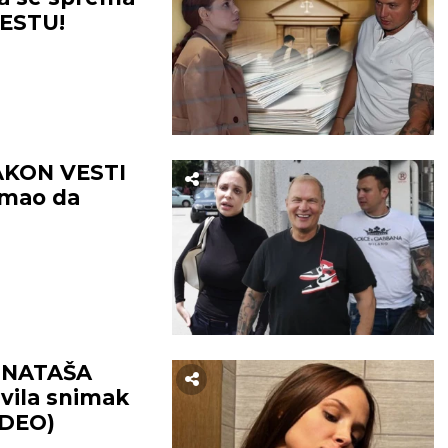
ESTU!
KON VESTI
Imao da
 NATAŠA
vila snimak
IDEO)