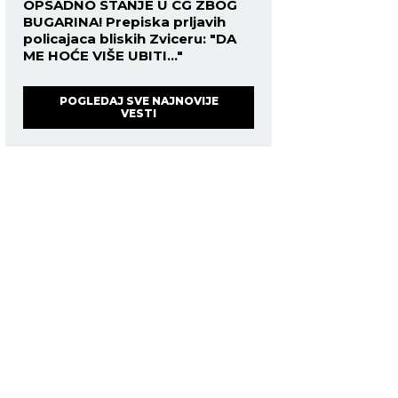
OPSADNO STANJE U CG ZBOG
BUGARINA! Prepiska prljavih
policajaca bliskih Zviceru: "DA
ME HOĆE VIŠE UBITI..."
POGLEDAJ SVE NAJNOVIJE
VESTI