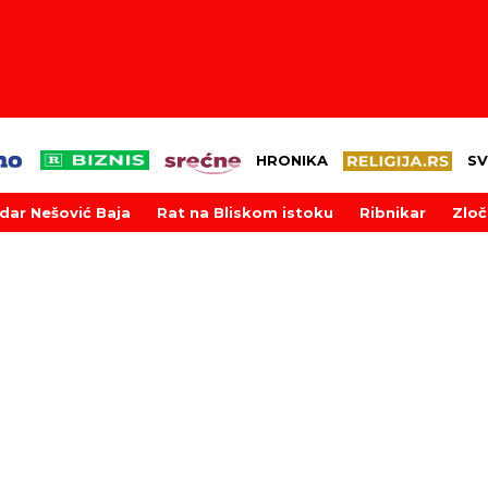
HRONIKA
SV
dar Nešović Baja
Rat na Bliskom istoku
Ribnikar
Zloč