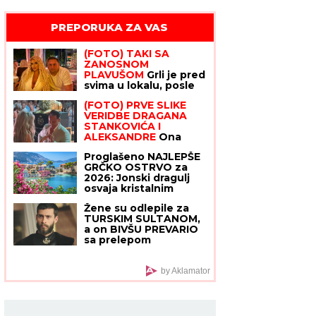
PREPORUKA ZA VAS
(FOTO) TAKI SA
ZANOSNOM
PLAVUŠOM
Grli je pred
svima u lokalu, posle
skandala sa Majom i
(FOTO) PRVE SLIKE
Asminom pokazao sa
VERIDBE DRAGANA
kim uživa
STANKOVIĆA I
ALEKSANDRE
Ona
blistala u dugoj
Proglašeno NAJLEPŠE
srebrnoj haljini, stavio
GRČKO OSTRVO za
joj skupoceni prsten na
2026: Jonski dragulj
ruku
osvaja kristalnim
morem, nestvarnom
Žene su odlepile za
prirodom i plažama kao
TURSKIM SULTANOM, a
sa razglednice
on BIVŠU PREVARIO sa
prelepom koleginicom
pa se sa ljubavnicom
šetkao i sad ih cela
Turska gleda u
by Aklamator
intimnim scenama:
Važio za mirnog
momka, a onda su
počeli skandali