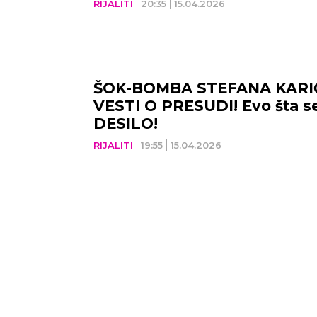
RIJALITI
20:35
15.04.2026
ŠOK-BOMBA STEFANA KAR
VESTI O PRESUDI! Evo šta 
DESILO!
RIJALITI
19:55
15.04.2026