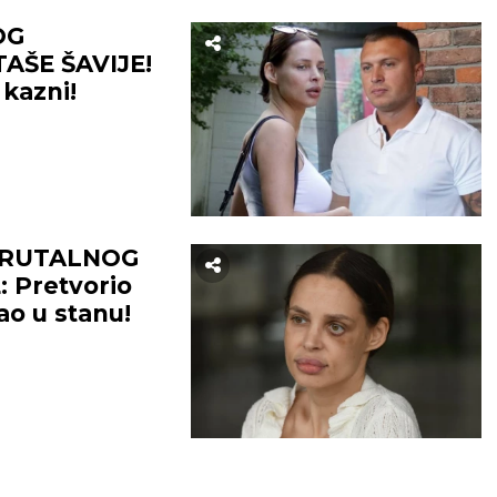
OG
AŠE ŠAVIJE!
 kazni!
BEOGRAD
33
°C
33
°C
Vedro nebo
Vedro nebo
 BRUTALNOG
 Pretvorio
temp:
21
°C
Max temp:
37
°C
Min temp:
23
°C
Max temp:
ao u stanu!
ar:
1
m/s
Vlažnost:
28
%
Vetar:
3
m/s
Vlažnost:
41