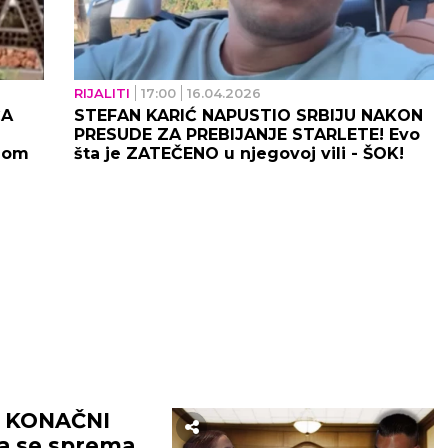
RIJALITI
17:00
16.04.2026
ĆA
STEFAN KARIĆ NAPUSTIO SRBIJU NAKON
PRESUDE ZA PREBIJANJE STARLETE! Evo
nom
šta je ZATEČENO u njegovoj vili - ŠOK!
A KONAČNI
ta se sprema