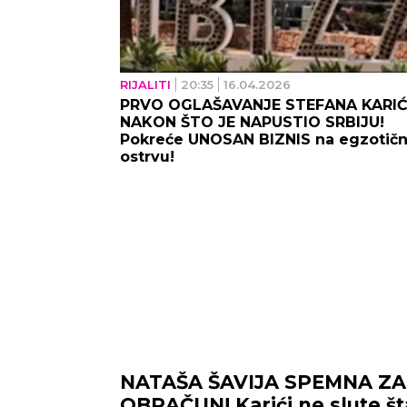
RIJALITI
20:35
16.04.2026
PRVO OGLAŠAVANJE STEFANA KARI
NAKON ŠTO JE NAPUSTIO SRBIJU!
Pokreće UNOSAN BIZNIS na egzotič
ostrvu!
NATAŠA ŠAVIJA SPEMNA Z
OBRAČUN! Karići ne slute š