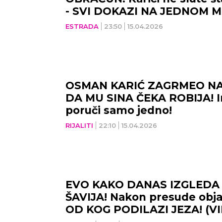
- SVI DOKAZI NA JEDNOM M
ESTRADA
23:50
15.04.2026
OSMAN KARIĆ ZAGRMEO NA
DA MU SINA ČEKA ROBIJA! 
poruči samo jedno!
RIJALITI
22:10
15.04.2026
EVO KAKO DANAS IZGLEDA
ŠAVIJA! Nakon presude obja
OD KOG PODILAZI JEZA! (V