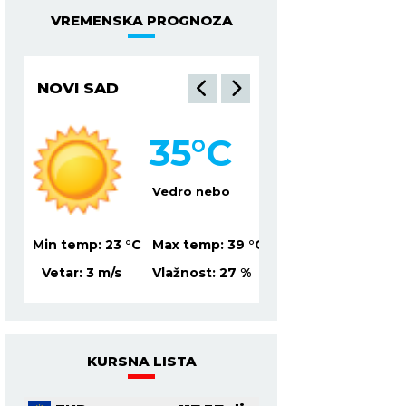
VREMENSKA PROGNOZA
NOVI SAD
NIŠ
35
°C
3
Vedro nebo
Ve
39
°C
Min temp:
23
°C
Max temp:
39
°C
Min temp:
21
°C
Ma
%
Vetar:
3
m/s
Vlažnost:
27
%
Vetar:
1
m/s
Vl
KURSNA LISTA