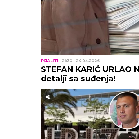
RIJALITI
21:30
24.04.2026
STEFAN KARIĆ URLAO NA 
detalji sa suđenja!