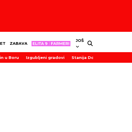
JOŠ
ET
ZABAVA
in u Boru
Izgubljeni gradovi
Stanija Dobrojević