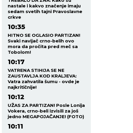
TREBALO DA ZNA: Kako su
nastale i kakvo značenje imaju
sedam svetih tajni Pravoslavne
crkve
10:35
HITNO SE OGLASIO PARTIZAN!
Svaki navijač crno-belih ovo
mora da pročita pred meč sa
Tobolom!
10:17
VATRENA STIHIJA SE NE
ZAUSTAVLJA KOD KRALJEVA:
Vatra zahvatila šumu - ovde je
najkritičnije!
10:12
UŽAS ZA PARTIZAN! Posle Lonija
Vokera, crno-beli izvisili za još
jedno MEGAPOJAČANJE! (FOTO)
10:11