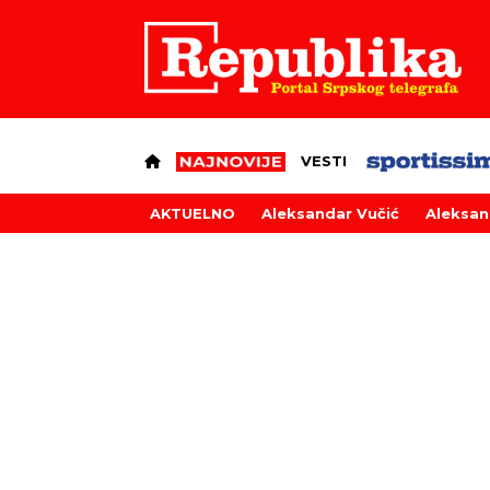
VESTI
AKTUELNO
Aleksandar Vučić
Aleksan