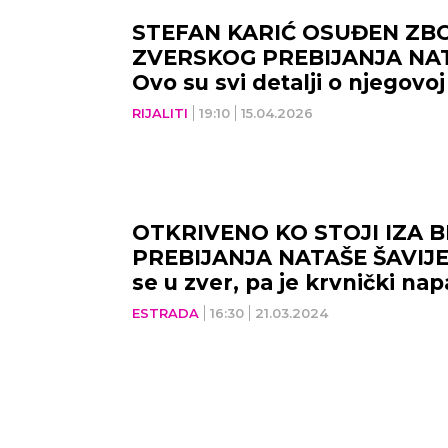
STEFAN KARIĆ OSUĐEN ZB
ZVERSKOG PREBIJANJA NAT
Ovo su svi detalji o njegovoj
NOVI SAD
NIŠ
RIJALITI
19:10
15.04.2026
35
°C
Vedro nebo
OTKRIVENO KO STOJI IZA
PREBIJANJA NATAŠE ŠAVIJE:
Min temp:
23
°C
Max temp:
39
°C
Min 
se u zver, pa je krvnički nap
Vetar:
3
m/s
Vlažnost:
27
%
Vet
ESTRADA
16:30
21.03.2024