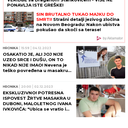
PONAVLJA ISTE GREŠKE!
SIN BRUTALNO TUKAO MAJKU DO
SMRTI!
Strašni detalji jezivog zločina
na Novom Beogradu: Nakon ubistva
pokušao da skoči sa terase!
by Aklamator
HRONIKA
15:59
04.12.2023
OSAKATIO JE, ALI JOJ NIJE
UZEO SRCE I DUŠU, ON TO
NIKAD NIJE IMAO! Nevena je
teško povređena u masakru
Uroša Blažića, ponovo
operisana, sve zadivila
svojom hrabrošću!
HRONIKA
20:00
02.12.2023
EKSKLUZIVNO! POTRESNA
ISPOVEST ŽRTVE MASAKRA U
DUBONI, MALOLETNOG IVANA
IVKOVIĆA: "Ubica se vratio i
ranjenoj Anđeli rekao "kukaš,
a kukaš", pa zapucao ponovo
po nama"