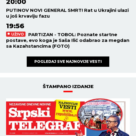
20:00
PUTINOV NOVI GENERAL SMRT! Rat u Ukrajini ulazi
u još krvaviju fazu
19:56
PARTIZAN - TOBOL: Poznate startne
UŽIVO
postave, evo koga je Saša Ilić odabrao za megdan
sa Kazahstancima (FOTO)
POGLEDAJ SVE NAJNOVIJE VESTI
ŠTAMPANO IZDANJE