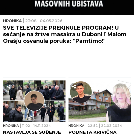
HRONIKA
23:08
04.05.2026
SVE TELEVIZIJE PREKINULE PROGRAM! U
sećanje na žrtve masakra u Duboni i Malom
Orašju osvanula poruka: "Pamtimo!"
HRONIKA
11:02
14.11.2024
HRONIKA
22:52
22.02.2024
NASTAVLJA SE SUĐENJE
PODNETA KRIVIČNA