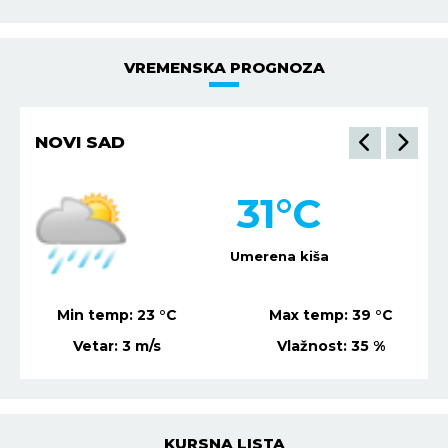
VREMENSKA PROGNOZA
NIŠ
30
°C
Mestimično oblačno
Min temp:
21
°C
Max temp:
37
°C
Vetar:
2
m/s
Vlažnost:
31
%
KURSNA LISTA