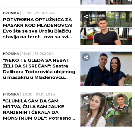
monstruma iz Dubone!
HRONIKA
15:09
29.01.2024
POTVRĐENA OPTUŽNICA ZA
MASAKR KOD MLADENOVCA!
Evo šta se sve Urošu Blažiću
stavlja na teret - ovo su svi
detalji!
HRONIKA
16:40
12.01.2024
"NEKO TE GLEDA SA NEBA I
ŽELI DA SI SREĆAN": Sestra
Dalibora Todorovića ubijenog
u masakru u Mladenovcu
napisala potresnu pesmu i
posvetila mu je!
HRONIKA
20:30
07.01.2024
"GLUMILA SAM DA SAM
MRTVA, ČULA SAM JAUKE
RANJENIH I ČEKALA DA
MONSTRUM ODE": Potresno
svedočenje Andrijane Mitrović
iz Orašja ledi krv u žilama