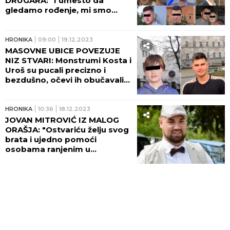
DRUGARA: "I umesto da
gledamo rođenje, mi smo
gledali smrt"
HRONIKA
09:00
19.12.2023
MASOVNE UBICE POVEZUJE
NIZ STVARI: Monstrumi Kosta i
Uroš su pucali precizno i
bezdušno, očevi ih obučavali...
HRONIKA
10:36
18.12.2023
JOVAN MITROVIĆ IZ MALOG
ORAŠJA: "Ostvariću želju svog
brata i ujedno pomoći
osobama ranjenim u
masakru“