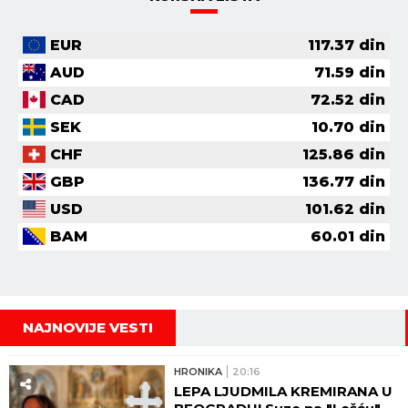
EUR
117.37
din
AUD
71.59
din
CAD
72.52
din
SEK
10.70
din
CHF
125.86
din
GBP
136.77
din
USD
101.62
din
BAM
60.01
din
NAJNOVIJE VESTI
HRONIKA
20:16
LEPA LJUDMILA KREMIRANA U