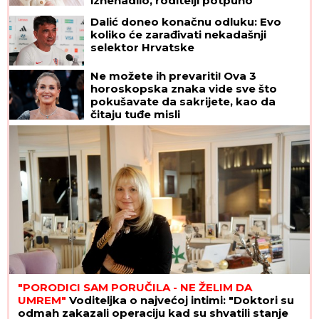
iznenadilo, roditelji potpuno
promenili favorite
Dalić doneo konačnu odluku: Evo
koliko će zarađivati nekadašnji
selektor Hrvatske
Ne možete ih prevariti! Ova 3
horoskopska znaka vide sve što
pokušavate da sakrijete, kao da
čitaju tuđe misli
"PORODICI SAM PORUČILA - NE ŽELIM DA
UMREM"
Voditeljka o najvećoj intimi: "Doktori su
odmah zakazali operaciju kad su shvatili stanje