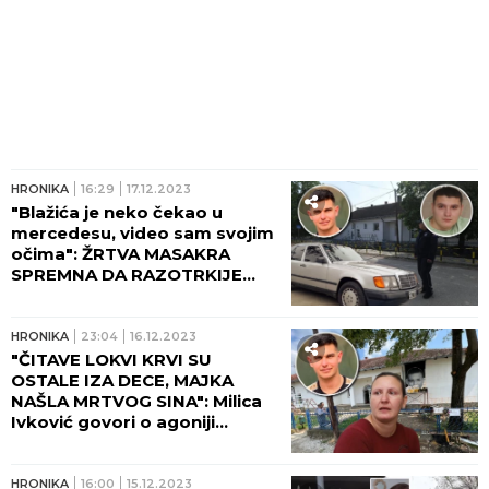
HRONIKA
16:29
17.12.2023
"Blažića je neko čekao u
mercedesu, video sam svojim
očima": ŽRTVA MASAKRA
SPREMNA DA RAZOTRKIJE
MISTERIJU MASOVNOG
UBISTVA
HRONIKA
23:04
16.12.2023
"ČITAVE LOKVI KRVI SU
OSTALE IZA DECE, MAJKA
NAŠLA MRTVOG SINA": Milica
Ivković govori o agoniji
roditelja ubijenih i ranjenih i
užasu koji je zatekla na mestu
zločina u Duboni
HRONIKA
16:00
15.12.2023