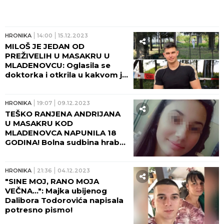
HRONIKA
14:00
15.12.2023
MILOŠ JE JEDAN OD
PREŽIVELIH U MASAKRU U
MLADENOVCU: Oglasila se
doktorka i otkrila u kakvom je
stanju povređeni mladić!
HRONIKA
19:07
09.12.2023
TEŠKO RANJENA ANDRIJANA
U MASAKRU KOD
MLADENOVCA NAPUNILA 18
GODINA! Bolna sudbina hrabre
devojke - živi sa majkom sa
35.000 dinara, iz bolnice izašla
bez organa i sa 20 kilograma
HRONIKA
21:36
04.12.2023
manje!
"SINE MOJ, RANO MOJA
VEČNA...": Majka ubijenog
Dalibora Todorovića napisala
potresno pismo!