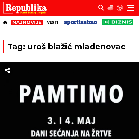
VESTI
Tag: uroš blažić mladenovac