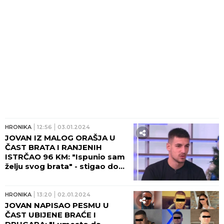
HRONIKA
12:56
03.01.2024
JOVAN IZ MALOG ORAŠJA U
ČAST BRATA I RANJENIH
ISTRČAO 96 KM: "Ispunio sam
želju svog brata" - stigao do
manastira Tumane!
HRONIKA
13:20
02.01.2024
JOVAN NAPISAO PESMU U
ČAST UBIJENE BRAĆE I