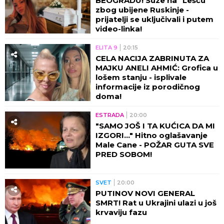
BEOGRADU! Suze na "Lešću"
zbog ubijene Ruskinje -
prijatelji se uključivali i putem
video-linka!
ELITA 9
20:15
CELA NACIJA ZABRINUTA ZA
MAJKU ANELI AHMIĆ: Grofica u
lošem stanju - isplivale
informacije iz porodičnog
doma!
ESTRADA
20:00
"SAMO JOŠ I TA KUĆICA DA MI
IZGORI..." Hitno oglašavanje
Male Cane - POŽAR GUTA SVE
PRED SOBOM!
SVET
20:00
PUTINOV NOVI GENERAL
SMRT! Rat u Ukrajini ulazi u još
krvaviju fazu