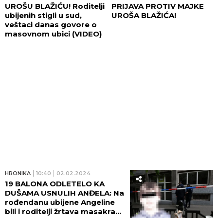
UROŠU BLAŽIĆU! Roditelji
PRIJAVA PROTIV MAJKE
ubijenih stigli u sud,
UROŠA BLAŽIĆA!
veštaci danas govore o
masovnom ubici (VIDEO)
HRONIKA
10:40
02.02.2024
19 BALONA ODLETELO KA
DUŠAMA USNULIH ANĐELA: Na
rođendanu ubijene Angeline
bili i roditelji žrtava masakra