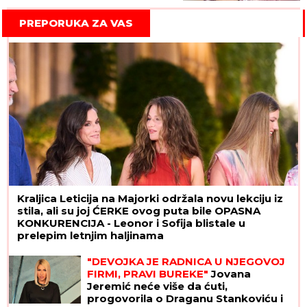
PREPORUKA ZA VAS
Kraljica Leticija na Majorki održala novu lekciju iz
stila, ali su joj ĆERKE ovog puta bile OPASNA
KONKURENCIJA - Leonor i Sofija blistale u
prelepim letnjim haljinama
"DEVOJKA JE RADNICA U NJEGOVOJ
FIRMI, PRAVI BUREKE"
Jovana
Jeremić neće više da ćuti,
progovorila o Draganu Stankoviću i