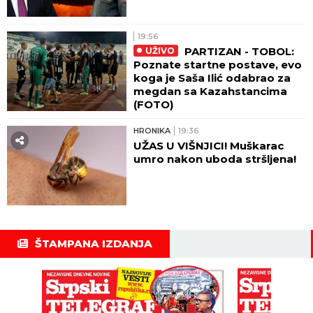
19:56
PARTIZAN - TOBOL:
UŽIVO
Poznate startne postave, evo
koga je Saša Ilić odabrao za
megdan sa Kazahstancima
(FOTO)
HRONIKA
19:36
UŽAS U VIŠNJICI! Muškarac
umro nakon uboda stršljena!
ŠTAMPANA IZDANJA