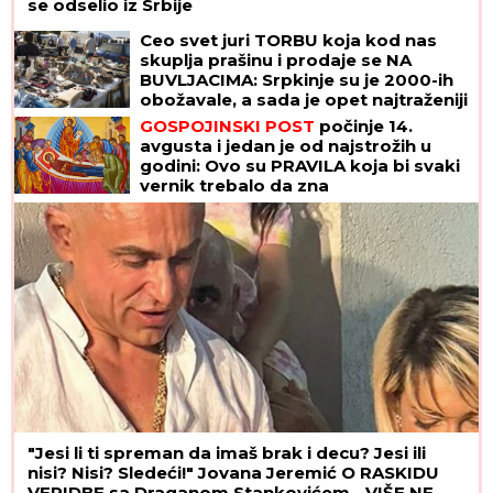
se odselio iz Srbije
Ceo svet juri TORBU koja kod nas
skuplja prašinu i prodaje se NA
BUVLJACIMA: Srpkinje su je 2000-ih
obožavale, a sada je opet najtraženiji
komad!
GOSPOJINSKI POST
počinje 14.
avgusta i jedan je od najstrožih u
godini: Ovo su PRAVILA koja bi svaki
vernik trebalo da zna
"Jesi li ti spreman da imaš brak i decu? Jesi ili
nisi? Nisi? Sledeći!" Jovana Jeremić O RASKIDU
VERIDBE sa Draganom Stankovićem - VIŠE NE