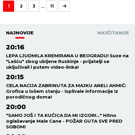
...
1
2
3
11
NAJNOVIJE
NAJČITANIJE
20:16
LEPA LJUDMILA KREMIRANA U BEOGRADU! Suze na
"Lešću" zbog ubijene Ruskinje - prijatelji se
uključivali i putem video-linka!
20:15
CELA NACIJA ZABRINUTA ZA MAJKU ANELI AHMIĆ:
Grofica u lošem stanju - isplivale informacije iz
porodičnog doma!
20:00
"SAMO JOŠ I TA KUĆICA DA MI IZGORI..." Hitno
oglašavanje Male Cane - POŽAR GUTA SVE PRED
SOBOM!