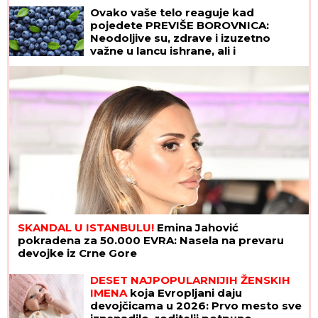
veridbi: "Poklanjam mu titulu bivšeg
Ovako vaše telo reaguje kad
dečka JJ"
pojedete PREVIŠE BOROVNICA:
Neodoljive su, zdrave i izuzetno
važne u lancu ishrane, ali i
superhrana IMA SVOJE MANE
SKANDAL U ISTANBULU!
Emina Jahović
pokradena za 50.000 EVRA: Nasela na prevaru
devojke iz Crne Gore
DESET NAJPOPULARNIJIH ŽENSKIH
IMENA
koja Evropljani daju
devojčicama u 2026: Prvo mesto sve