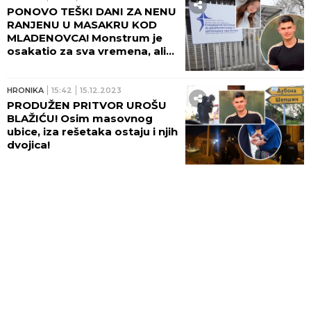
PONOVO TEŠKI DANI ZA NENU
RANJENU U MASAKRU KOD
MLADENOVCA! Monstrum je
osakatio za sva vremena, ali
svi se dive njenoj hrabrosti
iako se danima ne oseća
dobro...
HRONIKA
15:42
15.12.2023
PRODUŽEN PRITVOR UROŠU
BLAŽIĆU! Osim masovnog
ubice, iza rešetaka ostaju i njih
dvojica!