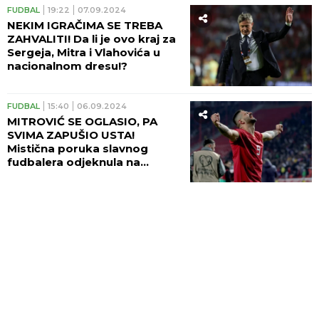
FUDBAL
19:22
07.09.2024
NEKIM IGRAČIMA SE TREBA
ZAHVALITI! Da li je ovo kraj za
Sergeja, Mitra i Vlahovića u
nacionalnom dresu!?
FUDBAL
15:40
06.09.2024
MITROVIĆ SE OGLASIO, PA
SVIMA ZAPUŠIO USTA!
Mistična poruka slavnog
fudbalera odjeknula na
društvenim mrežama -
GRIZLO se, nije se DAVALO!
(FOTO)