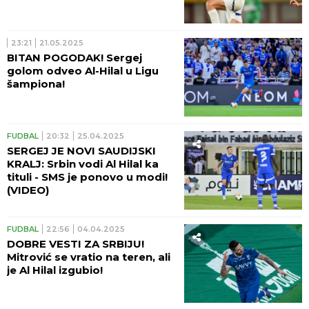
23:21
21.05.2025
BITAN POGODAK! Sergej
golom odveo Al-Hilal u Ligu
šampiona!
FUDBAL
20:32
25.04.2025
SERGEJ JE NOVI SAUDIJSKI
KRALJ: Srbin vodi Al Hilal ka
tituli - SMS je ponovo u modi!
(VIDEO)
FUDBAL
22:56
04.04.2025
DOBRE VESTI ZA SRBIJU!
Mitrović se vratio na teren, ali
je Al Hilal izgubio!