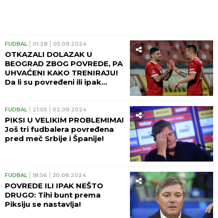
FUDBAL
01:28
05.09.2024
OTKAZALI DOLAZAK U
BEOGRAD ZBOG POVREDE, PA
UHVAĆENI KAKO TRENIRAJU!
Da li su povređeni ili ipak
uvređeni?
FUDBAL
21:05
02.09.2024
PIKSI U VELIKIM PROBLEMIMA!
Još tri fudbalera povređena
pred meč Srbije i Španije!
FUDBAL
18:56
30.08.2024
POVREDE ILI IPAK NEŠTO
DRUGO: Tihi bunt prema
Piksiju se nastavlja!