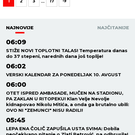
...
1
2
3
17
NAJNOVIJE
NAJČITANIJE
06:09
STIŽE NOVI TOPLOTNI TALAS! Temperatura danas
do 37 stepeni, narednih dana još toplije!
06:02
VERSKI KALENDAR ZA PONEDELJAK 10. AVGUST
06:00
OTET ISPRED AMBASADE, MUČEN NA STADIONU,
PA ZAKLAN U RITOPEKU! Klan Velje Nevolje
kidnapovao Nikolu Mitića, a onda ga brutalno ubili:
OVO NI "ZEMUNCI" NISU RADILI!
05:45
LEPA ENA ČOLIČ ZAPUŠILA USTA SVIMA: Dobila
neočekivano pitanje o Zlati Petrović, pa odbrusila!