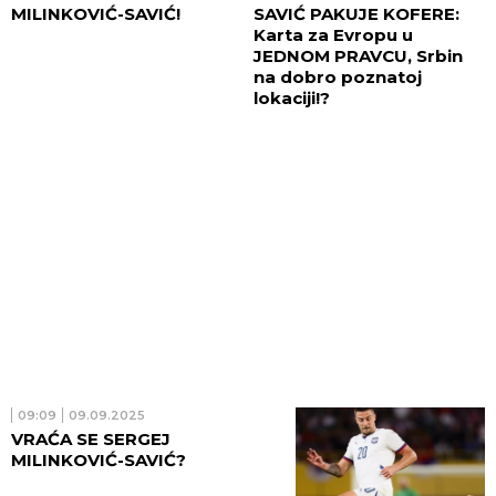
MILINKOVIĆ-SAVIĆ!
SAVIĆ PAKUJE KOFERE:
Karta za Evropu u
JEDNOM PRAVCU, Srbin
na dobro poznatoj
lokaciji!?
09:09
09.09.2025
VRAĆA SE SERGEJ
MILINKOVIĆ-SAVIĆ?