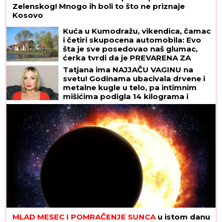
Zelenskog! Mnogo ih boli to što ne priznaje
Kosovo
Kuća u Kumodražu, vikendica, čamac
i četiri skupocena automobila: Evo
šta je sve posedovao naš glumac,
ćerka tvrdi da je PREVARENA ZA
NASLEDSTVO
Tatjana ima NAJJAČU VAGINU na
svetu! Godinama ubacivala drvene i
metalne kugle u telo, pa intimnim
mišićima podigla 14 kilograma i
postala globalno poznata
MLAD MESEC I POMRAČENJE SUNCA
u istom danu