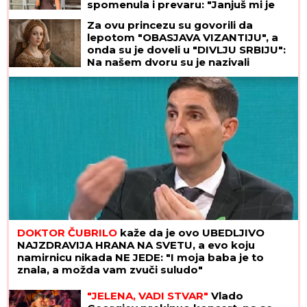
spomenula i prevaru: "Janjuš mi je
najveća greška"
Za ovu princezu su govorili da
lepotom "OBASJAVA VIZANTIJU", a
onda su je doveli u "DIVLJU SRBIJU":
Na našem dvoru su je nazivali
"ŠUGAVOM" I "GREŠNOM", a onda su
je proterali GOLU I BOSU
DOKTOR ČUBRILO
kaže da je ovo UBEDLJIVO
NAJZDRAVIJA HRANA NA SVETU, a evo koju
namirnicu nikada NE JEDE: "I moja baba je to
znala, a možda vam zvuči suludo"
"JELENA, VADI STVAR"
Vlado