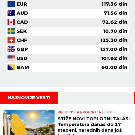
EUR
117.36
din
AUD
71.56
din
CAD
72.62
din
SEK
10.70
din
CHF
125.30
din
GBP
137.00
din
USD
101.82
din
BAM
60.00
din
NAJNOVIJE VESTI
VREMENSKA PROGNOZA
06:09
STIŽE NOVI TOPLOTNI TALAS!
Temperatura danas do 37
stepeni, narednih dana još