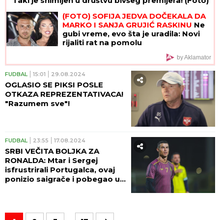
Taki je snimljen u društvu bivšeg premijera! (Foto)
(FOTO) SOFIJA JEDVA DOČEKALA DA
MARKO I SANJA GRUJIĆ RASKINU
Ne
gubi vreme, evo šta je uradila: Novi
rijaliti rat na pomolu
by Aklamator
FUDBAL
15:01
29.08.2024
OGLASIO SE PIKSI POSLE
OTKAZA REPREZENTATIVACA!
"Razumem sve"!
FUDBAL
23:55
17.08.2024
SRBI VEČITA BOLJKA ZA
RONALDA: Mtar i Sergej
isfrustrirali Portugalca, ovaj
ponizio saigrače i pobegao u
slvačionicu!