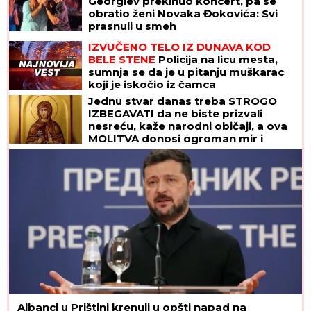
Georgiev prekinuo koncert, pa se
obratio ženi Novaka Đokovića: Svi
prasnuli u smeh
IZVUČENO TELO IZ DUNAVA KOD
BELE STENE
Policija na licu mesta,
sumnja se da je u pitanju muškarac
koji je iskočio iz čamca
Jednu stvar danas treba STROGO
IZBEGAVATI da ne biste prizvali
nesreću, kaže narodni običaji, a ova
MOLITVA donosi ogroman mir i
blagoslov: Slavi se SVETA PETKA
TRNOVA
Albanci u Prištini krenuli u opšti napad na