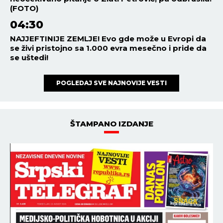
(FOTO)
04:30
NAJJEFTINIJE ZEMLJE! Evo gde može u Evropi da
se živi pristojno sa 1.000 evra mesečno i pride da
se uštedi!
POGLEDAJ SVE NAJNOVIJE VESTI
ŠTAMPANO IZDANJE