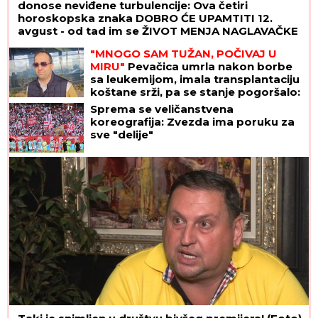
donose neviđene turbulencije: Ova četiri
horoskopska znaka DOBRO ĆE UPAMTITI 12.
avgust - od tad im se ŽIVOT MENJA NAGLAVAČKE
"MNOGO SAM TUŽAN, POČIVAJ U
MIRU"
Pevačica umrla nakon borbe
sa leukemijom, imala transplantaciju
koštane srži, pa se stanje pogoršalo:
Emir Habibović se oprostio
Sprema se veličanstvena
koreografija: Zvezda ima poruku za
sve "delije"