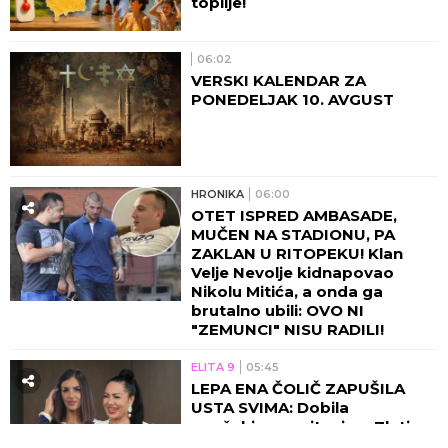
toplije!
06:02
VERSKI KALENDAR ZA
PONEDELJAK 10. AVGUST
HRONIKA
06:00
OTET ISPRED AMBASADE,
MUČEN NA STADIONU, PA
ZAKLAN U RITOPEKU! Klan
Velje Nevolje kidnapovao
Nikolu Mitića, a onda ga
brutalno ubili: OVO NI
"ZEMUNCI" NISU RADILI!
ELITA 9
05:45
LEPA ENA ČOLIČ ZAPUŠILA
USTA SVIMA: Dobila
neočekivano pitanje o Zlati
Petrović, pa odbrusila! (FOTO)