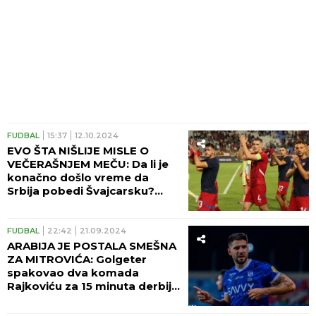
FUDBAL
15:37
12.10.2024
EVO ŠTA NIŠLIJE MISLE O
VEČERAŠNJEM MEČU: Da li je
konačno došlo vreme da
Srbija pobedi Švajcarsku?
(VIDEO)
FUDBAL
22:42
21.09.2024
ARABIJA JE POSTALA SMEŠNA
ZA MITROVIĆA: Golgeter
spakovao dva komada
Rajkoviću za 15 minuta derbija
(VIDEO)