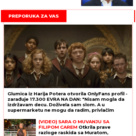
PREPORUKA ZA VAS
Glumica iz Harija Potera otvorila OnlyFans profil -
zarađuje 17.300 EVRA NA DAN: "Nisam mogla da
izdržavam decu. Doživela sam slom. A u
supermarketu ne mogu da radim, privlačim
ogromnu pažnju"
(VIDEO) SARA O MUVANJU SA
FILIPOM CAREM
Otkrila prave
razloge raskida sa Muratom,