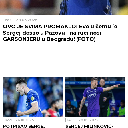
15:31
28.03.2026
OVO JE SVIMA PROMAKLO: Evo u čemu je
Sergej došao u Pazovu - na ruci nosi
GARSONJERU u Beogradu! (FOTO)
16:21
26.10.2025
14:55
28.09.2025
POTPISAO SERGEJ
SERGEJ MILINKOVIĆ-