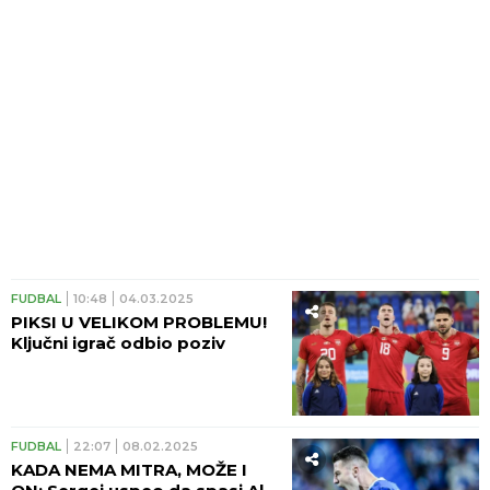
FUDBAL
10:48
04.03.2025
PIKSI U VELIKOM PROBLEMU!
Ključni igrač odbio poziv
FUDBAL
22:07
08.02.2025
KADA NEMA MITRA, MOŽE I