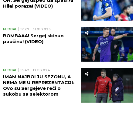
ON: Sergej uspeo da spasi Al
Hilal poraza! (VIDEO)
FUDBAL
17:27
31.01.2025
BOMBAAA! Sergej skinuo
paučinu! (VIDEO)
FUDBAL
13:42
13.11.2024
IMAM NAJBOLJU SEZONU, A
NEMA ME U REPREZENTACIJI:
Ovo su Sergejeve reči o
sukobu sa selektorom