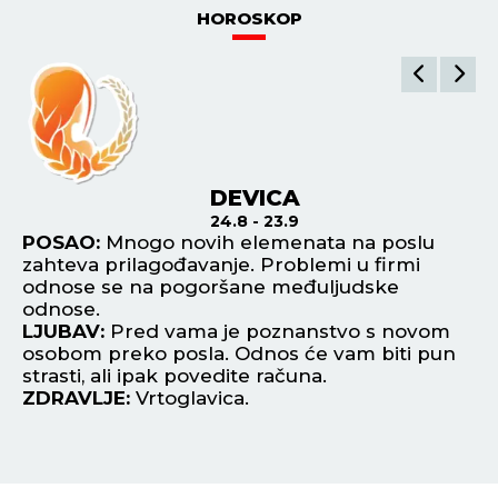
HOROSKOP
DEVICA
24.8 - 23.9
POSAO:
Mnogo novih elemenata na poslu
P
e
zahteva prilagođavanje. Problemi u firmi
pr
odnose se na pogoršane međuljudske
po
odnose.
za
LJUBAV:
Pred vama je poznanstvo s novom
L
osobom preko posla. Odnos će vam biti pun
po
strasti, ali ipak povedite računa.
pl
ZDRAVLJE:
Vrtoglavica.
Z