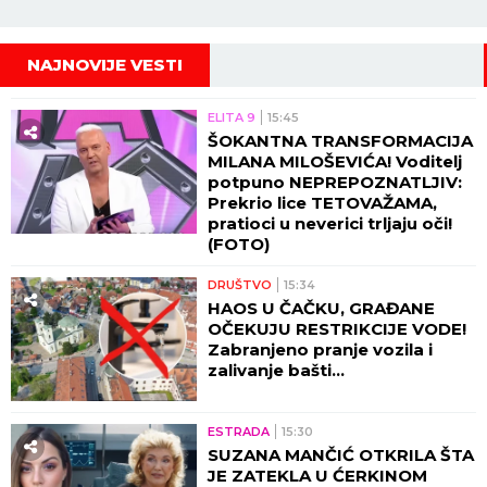
NAJNOVIJE VESTI
ELITA 9
15:45
ŠOKANTNA TRANSFORMACIJA
MILANA MILOŠEVIĆA! Voditelj
potpuno NEPREPOZNATLJIV:
Prekrio lice TETOVAŽAMA,
pratioci u neverici trljaju oči!
(FOTO)
DRUŠTVO
15:34
HAOS U ČAČKU, GRAĐANE
OČEKUJU RESTRIKCIJE VODE!
Zabranjeno pranje vozila i
zalivanje bašti...
ESTRADA
15:30
SUZANA MANČIĆ OTKRILA ŠTA
JE ZATEKLA U ĆERKINOM