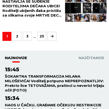
NASTAVLJA SE SUĐENJE
RODITELJIMA DEČAKA UBICE!
Roditelji ubijenih đaka pristižu
sa slikama svoje MRTVE DECE
- potresne scene ispred suda!
(FOTO GALERIJA)
...
1
2
3
25
NAJNOVIJE
NAJČITANIJE
15:45
ŠOKANTNA TRANSFORMACIJA MILANA
MILOŠEVIĆA! Voditelj potpuno NEPREPOZNATLJIV:
Prekrio lice TETOVAŽAMA, pratioci u neverici trljaju
oči! (FOTO)
15:34
HAOS U ČAČKU, GRAĐANE OČEKUJU RESTRIKCIJE