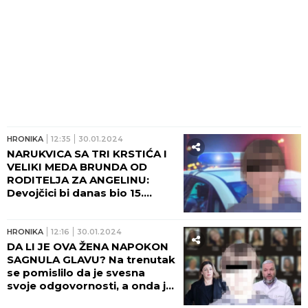
HRONIKA
12:35
30.01.2024
NARUKVICA SA TRI KRSTIĆA I
VELIKI MEDA BRUNDA OD
RODITELJA ZA ANGELINU:
Devojčici bi danas bio 15.
rođendan, OVO je ostavljeno
na grobu, a večeras se
organizuje NEŠTO POSEBNO!
HRONIKA
12:16
30.01.2024
DA LI JE OVA ŽENA NAPOKON
SAGNULA GLAVU? Na trenutak
se pomislilo da je svesna
svoje odgovornosti, a onda je
PONOVO POSTALA ONA!