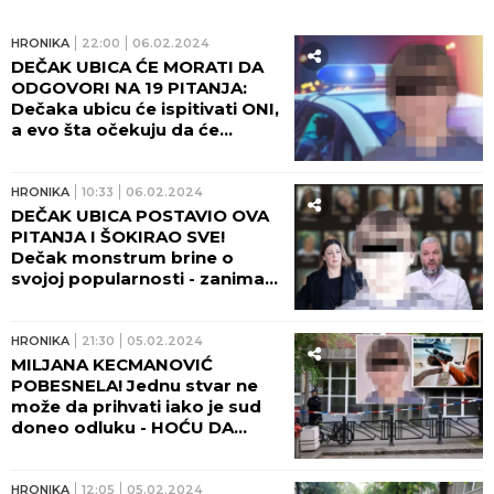
HRONIKA
22:00
06.02.2024
DEČAK UBICA ĆE MORATI DA
ODGOVORI NA 19 PITANJA:
Dečaka ubicu će ispitivati ONI,
a evo šta očekuju da će
SAZNATI!
HRONIKA
10:33
06.02.2024
DEČAK UBICA POSTAVIO OVA
PITANJA I ŠOKIRAO SVE!
Dečak monstrum brine o
svojoj popularnosti - zanima
ga ŠTA PIŠU!
HRONIKA
21:30
05.02.2024
MILJANA KECMANOVIĆ
POBESNELA! Jednu stvar ne
može da prihvati iako je sud
doneo odluku - HOĆU DA
VIDIM DEČAKA UBICU!
HRONIKA
12:05
05.02.2024