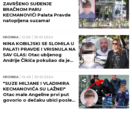
ZAVRŠENO SUĐENJE
BRAČNOM PARU
KECMANOVIĆ! Palata Pravde
natopljena suzama!
HRONIKA
12:56
30.01.2024
NINA KOBILJSKI SE SLOMILA U
PALATI PRAVDE I VRISNULA NA
SAV GLAS: Otac ubijenog
Andrije Čikića pokušao da je
zagrli - tada su drugi roditelji
skočili u pomoć! (FOTO)
HRONIKA
12:49
30.01.2024
"SUZE MILJANE I VLADIMIRA
KECMANOVIĆA SU LAŽNE!"
Otac male Angeline prvi put
govorio o dečaku ubici posle
9 meseci!