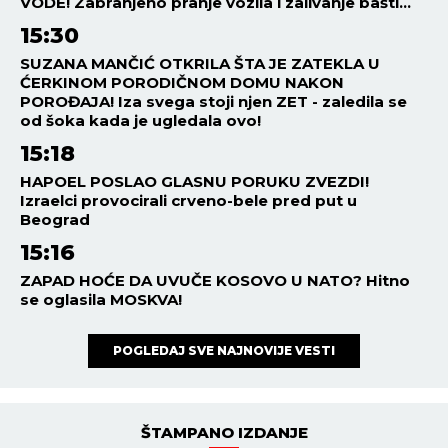
VODE! Zabranjeno pranje vozila i zalivanje bašti...
15:30
SUZANA MANČIĆ OTKRILA ŠTA JE ZATEKLA U
ĆERKINOM PORODIČNOM DOMU NAKON
POROĐAJA! Iza svega stoji njen ZET - zaledila se
od šoka kada je ugledala ovo!
15:18
HAPOEL POSLAO GLASNU PORUKU ZVEZDI!
Izraelci provocirali crveno-bele pred put u
Beograd
15:16
ZAPAD HOĆE DA UVUČE KOSOVO U NATO? Hitno
se oglasila MOSKVA!
POGLEDAJ SVE NAJNOVIJE VESTI
ŠTAMPANO IZDANJE