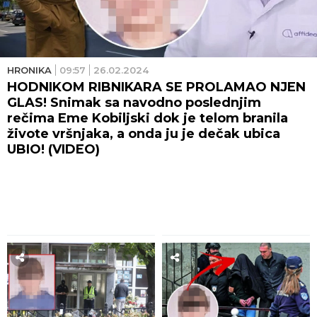
HRONIKA
09:57
26.02.2024
HODNIKOM RIBNIKARA SE PROLAMAO NJEN
GLAS! Snimak sa navodno poslednjim
rečima Eme Kobiljski dok je telom branila
živote vršnjaka, a onda ju je dečak ubica
UBIO! (VIDEO)