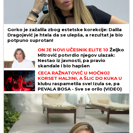
Gorko je zažalila zbog estetske korekcije: Dalila
Dragojević je htela da se ulepša, a rezultat je bio
potpuno suprotan!
ON JE NOVI UČESNIK ELITE 10
Željko
Mitrović potvrdio njegov ulazak:
Nestao iz javnosti, pa pravio
skandale i bio hapšen
CECA RAŽNATOVIĆ U MOĆNOJ
KORSET HALJINI, A ŠLIC DO KUKA U
klubu raspametila sve! Izula se, pa
PEVALA BOSA - Sve se orilo (VIDEO)