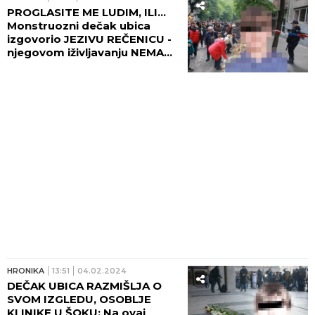
PROGLASITE ME LUDIM, ILI...
Monstruozni dečak ubica
izgovorio JEZIVU REČENICU -
njegovom iživljavanju NEMA
KRAJA!
HRONIKA
13:51
04.02.2024
DEČAK UBICA RAZMIŠLJA O
SVOM IZGLEDU, OSOBLJE
KLINIKE U ŠOKU: Na ovaj