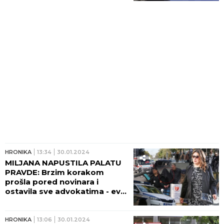
(FOTO)
HRONIKA
13:34
30.01.2024
MILJANA NAPUSTILA PALATU
PRAVDE: Brzim korakom
prošla pored novinara i
ostavila sve advokatima - evo
šta kažu! (VIDEO)
HRONIKA
13:06
30.01.2024