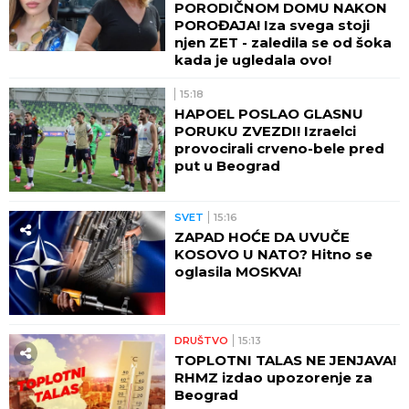
PORODIČNOM DOMU NAKON
POROĐAJA! Iza svega stoji
njen ZET - zaledila se od šoka
kada je ugledala ovo!
15:18
HAPOEL POSLAO GLASNU
PORUKU ZVEZDI! Izraelci
provocirali crveno-bele pred
put u Beograd
SVET
15:16
ZAPAD HOĆE DA UVUČE
KOSOVO U NATO? Hitno se
oglasila MOSKVA!
DRUŠTVO
15:13
TOPLOTNI TALAS NE JENJAVA!
RHMZ izdao upozorenje za
Beograd