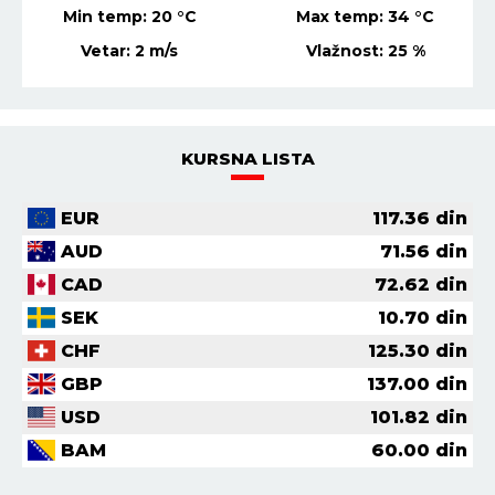
Min temp:
21
°C
Max temp:
36
°C
Vetar:
4
m/s
Vlažnost:
29
%
KURSNA LISTA
EUR
117.36
din
AUD
71.56
din
CAD
72.62
din
SEK
10.70
din
CHF
125.30
din
GBP
137.00
din
USD
101.82
din
BAM
60.00
din