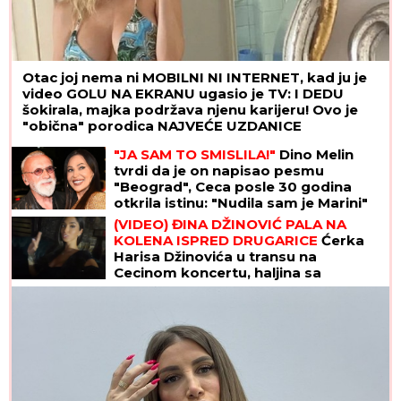
Otac joj nema ni MOBILNI NI INTERNET, kad ju je
video GOLU NA EKRANU ugasio je TV: I DEDU
šokirala, majka podržava njenu karijeru! Ovo je
"obična" porodica NAJVEĆE UZDANICE
HOLIVUDA
"JA SAM TO SMISLILA!"
Dino Melin
tvrdi da je on napisao pesmu
"Beograd", Ceca posle 30 godina
otkrila istinu: "Nudila sam je Marini"
(VIDEO) ĐINA DŽINOVIĆ PALA NA
KOLENA ISPRED DRUGARICE
Ćerka
Harisa Džinovića u transu na
Cecinom koncertu, haljina sa
prorezima pokazala previše