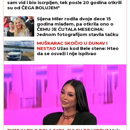
sam vid i bio iscrpljen, tek posle 20 godina otkrili
su od ČEGA BOLUJEM"
Sijena Miler rodila dvoje dece 15
godina mlađem, pa otkrila ono o
ČEMU JE ĆUTALA MESECIMA:
Jednom fotografijom stavila tačku
na nagađanja
MUŠKARAC SKOČIO U DUNAV I
NESTAO
Užas kod Bele stene: Hteo
da se osveži i nije isplivao