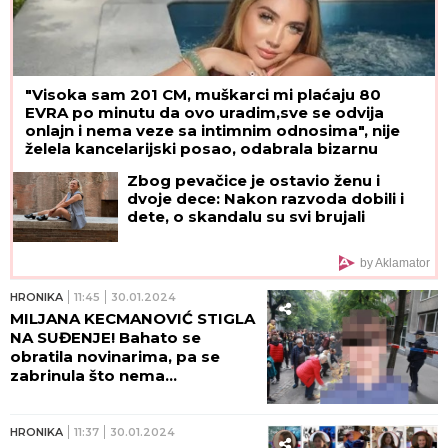
"Visoka sam 201 CM, muškarci mi plaćaju 80
EVRA po minutu da ovo uradim,sve se odvija
onlajn i nema veze sa intimnim odnosima", nije
želela kancelarijski posao, odabrala bizarnu
opciju - pare su vrh ledenog brega
Zbog pevačice je ostavio ženu i
dvoje dece: Nakon razvoda dobili i
dete, o skandalu su svi brujali
by Aklamator
HRONIKA
11:45
30.01.2024
MILJANA KECMANOVIĆ STIGLA
NA SUĐENJE! Bahato se
obratila novinarima, pa se
zabrinula što nema
ADVOKATA - izustila je samo
JEDNU REČENICU!
HRONIKA
11:37
30.01.2024