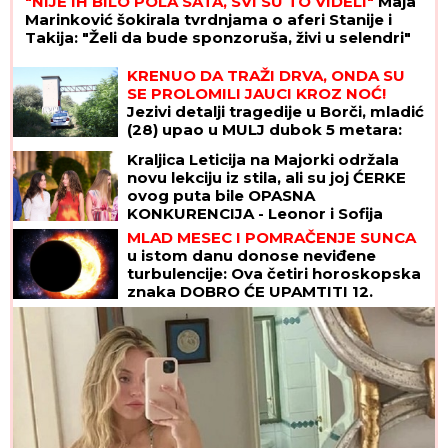
"NIJE IH BILO POLA SATA, SVI SU TO VIDELI"
Maja
Marinković šokirala tvrdnjama o aferi Stanije i
Takija: "Želi da bude sponzoruša, živi u selendri"
KRENUO DA TRAŽI DRVA, ONDA SU
SE PROLOMILI JAUCI KROZ NOĆ!
Jezivi detalji tragedije u Borči, mladić
(28) upao u MULJ dubok 5 metara:
"Jadno dete, da tako strada..."
Kraljica Leticija na Majorki održala
(FOTO, VIDEO)
novu lekciju iz stila, ali su joj ĆERKE
ovog puta bile OPASNA
KONKURENCIJA - Leonor i Sofija
blistale u prelepim letnjim haljinama
MLAD MESEC I POMRAČENJE SUNCA
u istom danu donose neviđene
turbulencije: Ova četiri horoskopska
znaka DOBRO ĆE UPAMTITI 12.
avgust - od tad im se ŽIVOT MENJA
NAGLAVAČKE