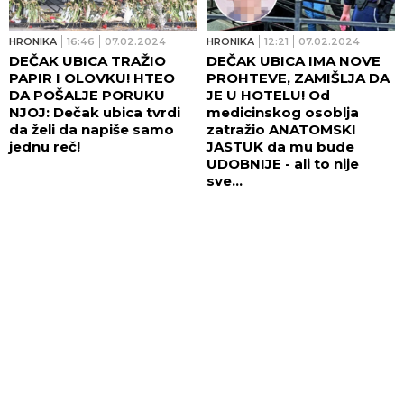
HRONIKA
16:46
07.02.2024
HRONIKA
12:21
07.02.2024
DEČAK UBICA TRAŽIO
DEČAK UBICA IMA NOVE
PAPIR I OLOVKU! HTEO
PROHTEVE, ZAMIŠLJA DA
DA POŠALJE PORUKU
JE U HOTELU! Od
NJOJ: Dečak ubica tvrdi
medicinskog osoblja
da želi da napiše samo
zatražio ANATOMSKI
jednu reč!
JASTUK da mu bude
UDOBNIJE - ali to nije
sve...