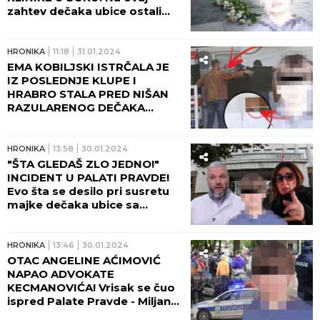
zahtev dečaka ubice ostali
nemi - evo šta je sad smislio!
HRONIKA
11:18
31.01.2024
EMA KOBILJSKI ISTRČALA JE
IZ POSLEDNJE KLUPE I
HRABRO STALA PRED NIŠAN
RAZULARENOG DEČAKA
UBICE! Njena majka se dan
nakon suđenja
Kecmanovićima obratila
HRONIKA
13:58
30.01.2024
bolnim rečima! "NE DRAGANE,
"ŠTA GLEDAŠ ZLO JEDNO!"
TO NIJE ONA..."!
INCIDENT U PALATI PRAVDE!
Evo šta se desilo pri susretu
majke dečaka ubice sa
roditeljima žrtava! (FOTO)
HRONIKA
13:46
30.01.2024
OTAC ANGELINE AĆIMOVIĆ
NAPAO ADVOKATE
KECMANOVIĆA! Vrisak se čuo
ispred Palate Pravde - Miljana
pobegla sa Marinom Iveljom!