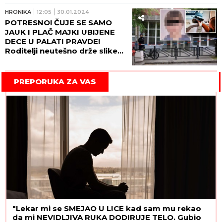
HRONIKA
12:05
30.01.2024
POTRESNO! ČUJE SE SAMO
JAUK I PLAČ MAJKI UBIJENE
DECE U PALATI PRAVDE!
Roditelji neutešno drže slike
svojih mališana! (FOTO
GALERIJA)
PREPORUKA ZA VAS
"Lekar mi se SMEJAO U LICE kad sam mu rekao
da mi NEVIDLJIVA RUKA DODIRUJE TELO. Gubio