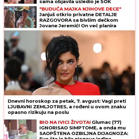
sama objavila usledio je ŠOK
"BUDUĆA MAJKA NJIHOVE DECE"
Janjuš otkrio privatne DETALJE
RAZGOVORA sa bivšim dečkom
Jovane Jeremić! On već planira
naslednike sa novom
Dnevni horoskop za petak, 7. avgust: Vagi preti
LJUBAVNI ZEMLJOTRES, a rođeni u ovom znaku
opasno rizikuju na poslu
BIO NA IVICI ŽIVOTA!
Glumac (77)
IGNORISAO SIMPTOME, a onda mu
SAOPŠTENA OZBILJNA DIJAGNOZA:
Evo šta je bila njegova jedina