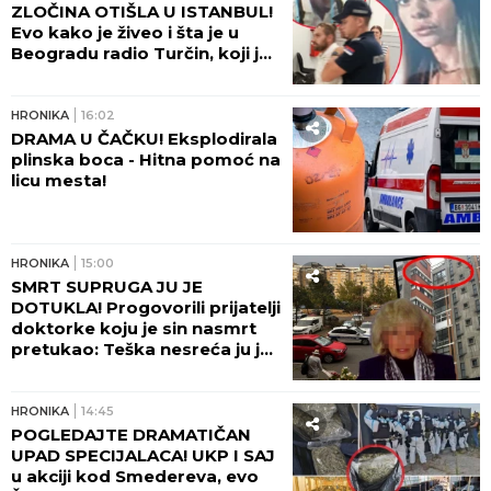
ZLOČINA OTIŠLA U ISTANBUL!
Evo kako je živeo i šta je u
Beogradu radio Turčin, koji je
ubio mladu Ruskinju - HOROR!
HRONIKA
16:02
DRAMA U ČAČKU! Eksplodirala
plinska boca - Hitna pomoć na
licu mesta!
HRONIKA
15:00
SMRT SUPRUGA JU JE
DOTUKLA! Progovorili prijatelji
doktorke koju je sin nasmrt
pretukao: Teška nesreća ju je
pratila... (FOTO)
HRONIKA
14:45
POGLEDAJTE DRAMATIČAN
UPAD SPECIJALACA! UKP I SAJ
u akciji kod Smedereva, evo