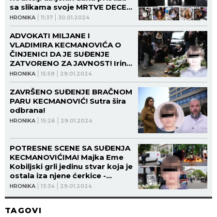
sa slikama svoje MRTVE DECE -
potresne scene ispred suda!
HRONIKA
11:37
30.01.2024
(FOTO GALERIJA)
ADVOKATI MILJANE I
VLADIMIRA KECMANOVIĆA O
ČINJENICI DA JE SUĐENJE
ZATVORENO ZA JAVNOST! Irina
Borović oštro reagovala!
HRONIKA
15:59
29.01.2024
(VIDEO)
ZAVRŠENO SUĐENJE BRAČNOM
PARU KECMANOVIĆ! Sutra šira
odbrana!
HRONIKA
15:26
29.01.2024
POTRESNE SCENE SA SUĐENJA
KECMANOVIĆIMA! Majka Eme
Kobiljski grli jedinu stvar koja je
ostala iza njene ćerkice -
suzama natapa sliku svog
HRONIKA
13:34
29.01.2024
NASTRADALOG DETETA (FOTO)
TAGOVI