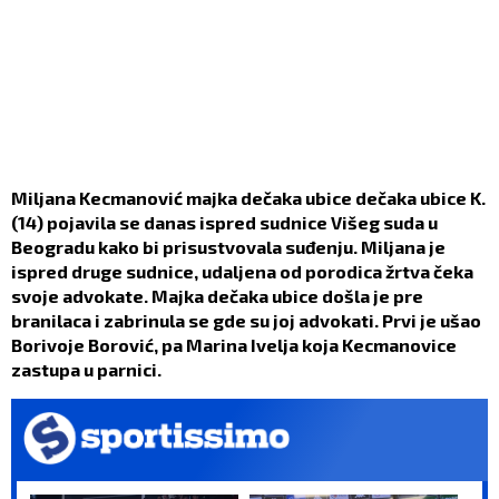
Miljana Kecmanović majka dečaka ubice dečaka ubice K.
(14) pojavila se danas ispred sudnice Višeg suda u
Beogradu kako bi prisustvovala suđenju. Miljana je
ispred druge sudnice, udaljena od porodica žrtva čeka
svoje advokate. Majka dečaka ubice došla je pre
branilaca i zabrinula se gde su joj advokati. Prvi je ušao
Borivoje Borović, pa Marina Ivelja koja Kecmanovice
zastupa u parnici.