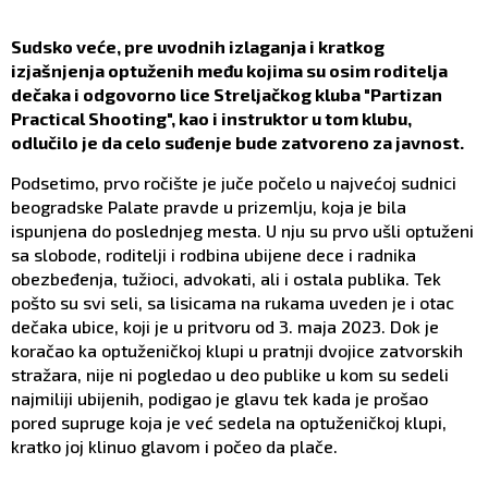
Sudsko veće, pre uvodnih izlaganja i kratkog
izjašnjenja optuženih među kojima su osim roditelja
dečaka i odgovorno lice Streljačkog kluba "Partizan
Practical Shooting", kao i instruktor u tom klubu,
odlučilo je da celo suđenje bude zatvoreno za javnost.
Podsetimo, prvo ročište je juče počelo u najvećoj sudnici
beogradske Palate pravde u prizemlju, koja je bila
ispunjena do poslednjeg mesta. U nju su prvo ušli optuženi
sa slobode, roditelji i rodbina ubijene dece i radnika
obezbeđenja, tužioci, advokati, ali i ostala publika. Tek
pošto su svi seli, sa lisicama na rukama uveden je i otac
dečaka ubice, koji je u pritvoru od 3. maja 2023. Dok je
koračao ka optuženičkoj klupi u pratnji dvojice zatvorskih
stražara, nije ni pogledao u deo publike u kom su sedeli
najmiliji ubijenih, podigao je glavu tek kada je prošao
pored supruge koja je već sedela na optuženičkoj klupi,
kratko joj klinuo glavom i počeo da plače.