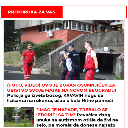
PREPORUKA ZA VAS
(FOTO, VIDEO) OVO JE ZORAN OSUMNJIČEN ZA
UBISTVO SVOJE MAJKE NA NOVOM BEOGRADU!
Policija ga izvela bosog, KRVAVIH nogu sa
lisicama na rukama, ušao u kola Hitne pomoći
"IMAO JE NAPADE, TREBALO SE
IZBORITI SA TIM"
Pevačica zbog
unuka sa autizmom otišla da živi na
selo, pa morala da donese najtežu