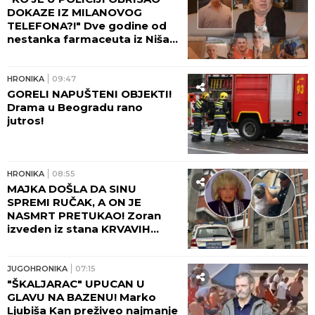
DOKAZE IZ MILANOVOG
TELEFONA?!" Dve godine od
nestanka farmaceuta iz Niša,
majka Marica očajna: Njega su
negde odveli...
HRONIKA
09:47
GORELI NAPUŠTENI OBJEKTI!
Drama u Beogradu rano
jutros!
HRONIKA
08:55
MAJKA DOŠLA DA SINU
SPREMI RUČAK, A ON JE
NASMRT PRETUKAO! Zoran
izveden iz stana KRVAVIH
NOGU, komšije čule jezive
krike na Novom Beogradu:
"Zapomagala je na sav glas!"
JUGOHRONIKA
07:15
(FOTO, VIDEO)
"ŠKALJARAC" UPUCAN U
GLAVU NA BAZENU! Marko
Ljubiša Kan preživeo najmanje