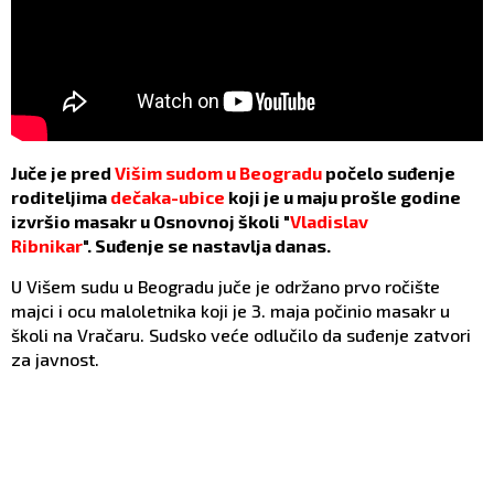
Juče je pred
Višim sudom u Beogradu
počelo suđenje
roditeljima
dečaka-ubice
koji je u maju prošle godine
izvršio masakr u Osnovnoj školi "
Vladislav
Ribnikar
". Suđenje se nastavlja danas.
U Višem sudu u Beogradu juče je održano prvo ročište
majci i ocu maloletnika koji je 3. maja počinio masakr u
školi na Vračaru. Sudsko veće odlučilo da suđenje zatvori
za javnost.