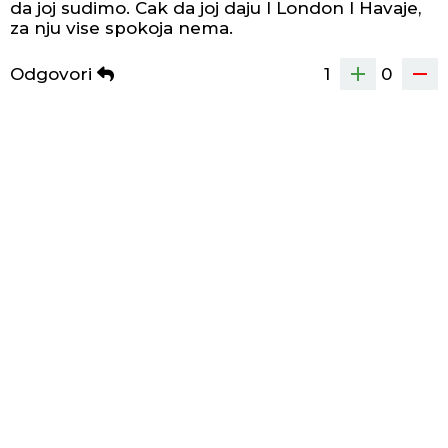
da joj sudimo. Cak da joj daju I London I Havaje,
za nju vise spokoja nema.
Odgovori
1
0