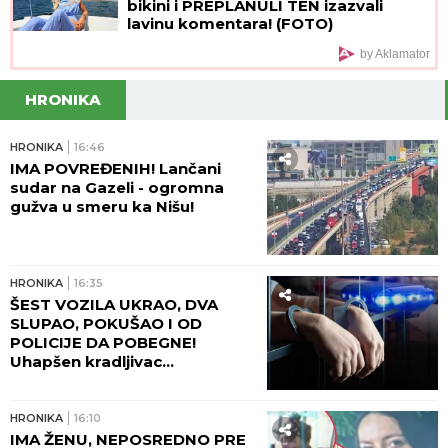
bikini i PREPLANULI TEN izazvali
lavinu komentara! (FOTO)
by Aklamator
HRONIKA
HRONIKA
16:46
IMA POVREĐENIH! Lančani
sudar na Gazeli - ogromna
gužva u smeru ka Nišu!
HRONIKA
16:35
ŠEST VOZILA UKRAO, DVA
SLUPAO, POKUŠAO I OD
POLICIJE DA POBEGNE!
Uhapšen kradljivac
automobila u Rumi - JUČE
IZAZVAO DVE SAOBRAĆAJNE
NESREĆE!
HRONIKA
16:10
IMA ŽENU, NEPOSREDNO PRE