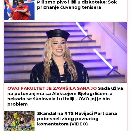
greške
Pili smo pivo i išli u diskoteke: Šok
priznanje čuvenog tenisera
OVAJ FAKULTET JE ZAVRŠILA SARA JO
Sada uživa
na putovanjima sa Aleksejem Bjelogrlićem, a
nekada se školovala i u Italiji - OVO joj je bio
problem
Skandal na RTS Navijači Partizana
pobesneli zbog poznatog
komentatora (VIDEO)