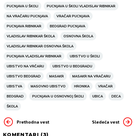
PUCNJAVA U ŠKOLI
PUCNJAVA U ŠKOLI VLADISLAV RIBNIKAR
NA VRAČARU PUCNJAVA
VRAČAR PUCNJAVA
PUCNJAVA RIBNIKAR
BEOGRAD PUCNJAVA
VLADISLAV RIBNIKAR ŠKOLA
OSNOVNA ŠKOLA
VLADISLAV RIBNIKAR OSNOVNA ŠKOLA
PUCNJAVA VLADISLAV RIBNIKAR
UBISTVO U ŠKOLI
UBISTVO NA VRČARU
UBISTVO U BEOGRADU
UBISTVO BEOGRAD
MASAKR
MASAKR NA VRAČARU
UBISTVA
MASOVNO UBISTVO
HRONIKA
VRAČAR
BEOGRAD
PUCNJAVA U OSNOVNOJ ŠKOLI
UBICA
DECA
ŠKOLA
Prethodna vest
Sledeća vest
KOMENTARI (
3
)