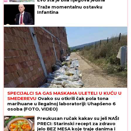
prednost!
Traže momentalnu ostavku
Infantina
SPECIJALCI SA GAS MASKAMA ULETELI U KUĆU U
SMEDEREVU
Ovako su otkrili čak pola tona
marihuane u ilegalnoj laboratoriji: Uhapšeno 6
osoba (FOTO, VIDEO)
Preukusan ručak kakav su jeli NAŠI
PRECI: Starinski recept za zdravo
jelo BEZ MESA koje traje danima i