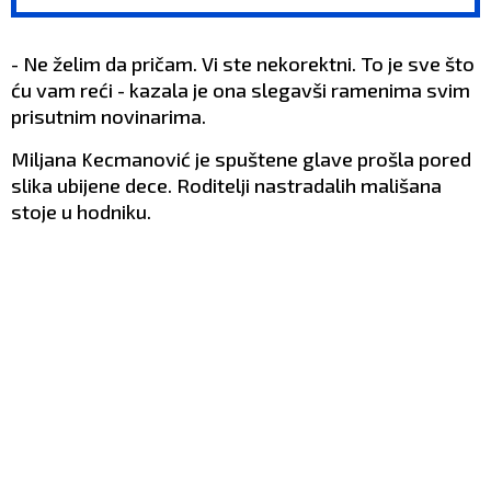
pozicije u klubu (VIDEO)
drugi klub
- Ne želim da pričam. Vi ste nekorektni. To je sve što
ću vam reći - kazala je ona slegavši ramenima svim
prisutnim novinarima.
Miljana Kecmanović je spuštene glave prošla pored
slika ubijene dece. Roditelji nastradalih mališana
stoje u hodniku.