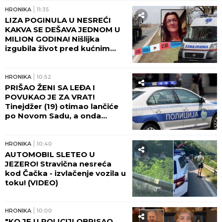
ZATEKLA!
HRONIKA
11:35
LIZA POGINULA U NESREĆI
KAKVA SE DEŠAVA JEDNOM U
MILION GODINA! Nišlijka
izgubila život pred kućnim
pragom, bol porodice ne
jenjava: "Na autobusu se
otvorio poklopac i uzeo nam
HRONIKA
10:52
Elizabetu!"
PRIŠAO ŽENI SA LEĐA I
POVUKAO JE ZA VRAT!
Tinejdžer (19) otimao lančiće
po Novom Sadu, a onda
napao policajce!
HRONIKA
10:40
AUTOMOBIL SLETEO U
JEZERO! Stravična nesreća
kod Čačka - izvlačenje vozila u
toku! (VIDEO)
HRONIKA
10:00
"KO JE U POLICIJI OBRISAO