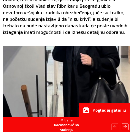
Osnovnoj školi Vladislav Ribnikar u Beogradu ubio
devetoro vršnjaka i radnika obezbeđenja, juče su kratko,
na početku suđenja izjavili da "nisu krivi", a suđenje bi
trebalo da bude nastavljeno danas kada će posle uvodnih
izlaganja imati mogućnosti i da iznesu detaljnu odbranu.
Pogledaj galeriju
Miljana
Kecmanović na
suđenju