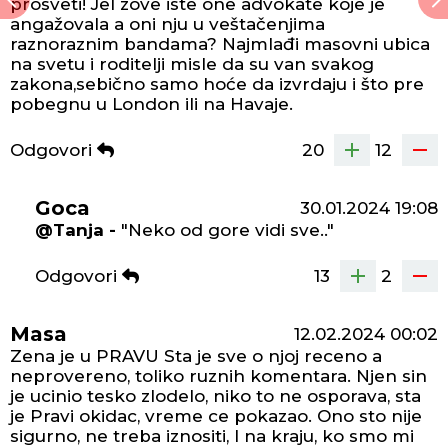
prosveti! Jel zove iste one advokate koje je
angažovala a oni nju u veštačenjima
raznoraznim bandama? Najmlađi masovni ubica
na svetu i roditelji misle da su van svakog
zakona,sebično samo hoće da izvrdaju i što pre
pobegnu u London ili na Havaje.
Odgovori
20
12
Goca
30.01.2024
19:08
@Tanja -
"Neko od gore vidi sve.."
Odgovori
13
2
Masa
12.02.2024
00:02
Zena je u PRAVU Sta je sve o njoj receno a
neprovereno, toliko ruznih komentara. Njen sin
je ucinio tesko zlodelo, niko to ne osporava, sta
je Pravi okidac, vreme ce pokazao. Ono sto nije
sigurno, ne treba iznositi, I na kraju, ko smo mi