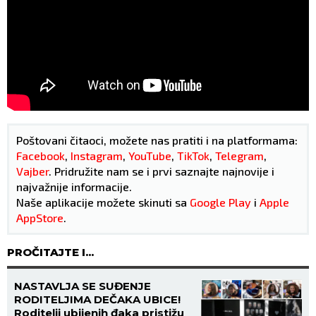
Poštovani čitaoci, možete nas pratiti i na platformama:
Facebook
,
Instagram
,
YouTube
,
TikTok
,
Telegram
,
Vajber
. Pridružite nam se i prvi saznajte najnovije i
najvažnije informacije.
Naše aplikacije možete skinuti sa
Google Play
i
Apple
AppStore
.
PROČITAJTE I...
NASTAVLJA SE SUĐENJE
RODITELJIMA DEČAKA UBICE!
Roditelji ubijenih đaka pristižu