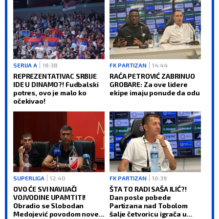
SERIJA A
16:38
FK PARTIZAN
14:44
REPREZENTATIVAC SRBIJE
RAĆA PETROVIĆ ZABRINUO
IDE U DINAMO?! Fudbalski
GROBARE: Za ove lidere
potres, ovo je malo ko
ekipe imaju ponude da odu
očekivao!
SUPERLIGA
12:40
FK PARTIZAN
10:39
OVO ĆE SVI NAVIJAČI
ŠTA TO RADI SAŠA ILIĆ?!
VOJVODINE UPAMTITI!
Dan posle pobede
Obradio se Slobodan
Partizana nad Tobolom
Medojević povodom nove
šalje četvoricu igrača u