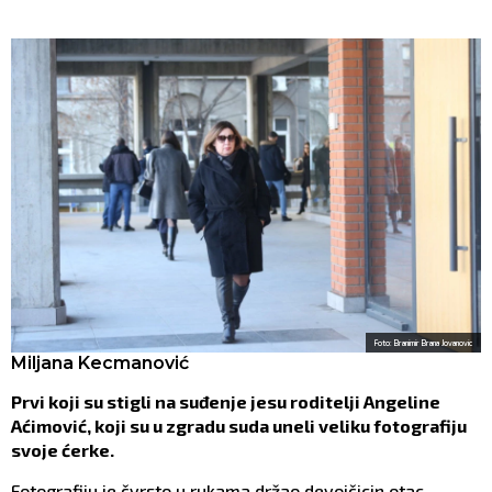
Foto: Branimir Brana Jovanovic
Miljana Kecmanović
Prvi koji su stigli na suđenje jesu roditelji Angeline
Aćimović, koji su u zgradu suda uneli veliku fotografiju
svoje ćerke.
Fotografiju je čvrsto u rukama držao devojčicin otac