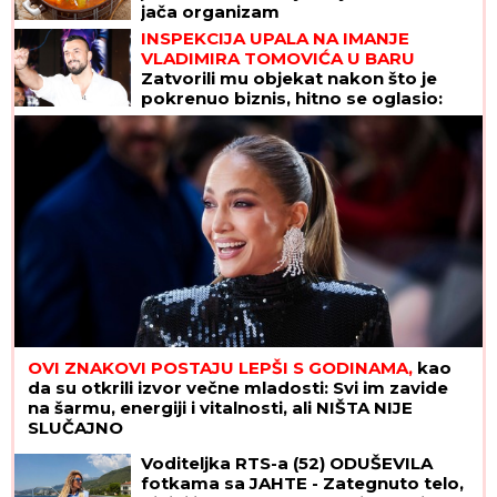
jača organizam
INSPEKCIJA UPALA NA IMANJE
VLADIMIRA TOMOVIĆA U BARU
Zatvorili mu objekat nakon što je
pokrenuo biznis, hitno se oglasio:
"Imamo zabranu"
OVI ZNAKOVI POSTAJU LEPŠI S GODINAMA,
kao
da su otkrili izvor večne mladosti: Svi im zavide
na šarmu, energiji i vitalnosti, ali NIŠTA NIJE
SLUČAJNO
Voditeljka RTS-a (52) ODUŠEVILA
fotkama sa JAHTE - Zategnuto telo,