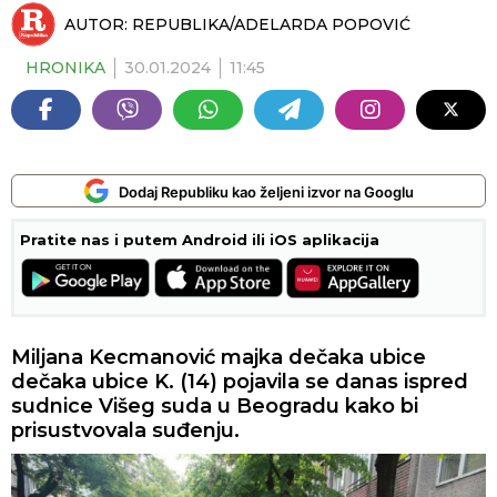
AUTOR:
REPUBLIKA/ADELARDA POPOVIĆ
HRONIKA
30.01.2024
11:45
Dodaj Republiku kao željeni izvor na Googlu
Pratite nas i putem Android ili iOS aplikacija
Miljana Kecmanović majka dečaka ubice
dečaka ubice K. (14) pojavila se danas ispred
sudnice Višeg suda u Beogradu kako bi
prisustvovala suđenju.