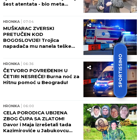
šest atentata - bio meta
Zvicera i Džonija sa Vračara, a
tada hteo da ga ubije
tinejdžer!
HRONIKA
07:04
MUŠKARAC ZVERSKI
PRETUČEN KOD
BOGOSLOVIJE! Trojica
napadača mu nanela teške
povrede lica!
SPORTISSIMO
HRONIKA
06:36
ČETVORO POVREĐENIH U
ČETIRI NESREĆE! Burna noć za
Hitnu pomoć u Beogradu!
HRONIKA
06:00
CELA PORODICA UBIJENA
ZBOG ĆUPA SA ZLATOM!
Davor i Maja izrešetali tada
Kazimiroviće u Jabukovcu
zbog ČARŠIJSKE PRIČE!