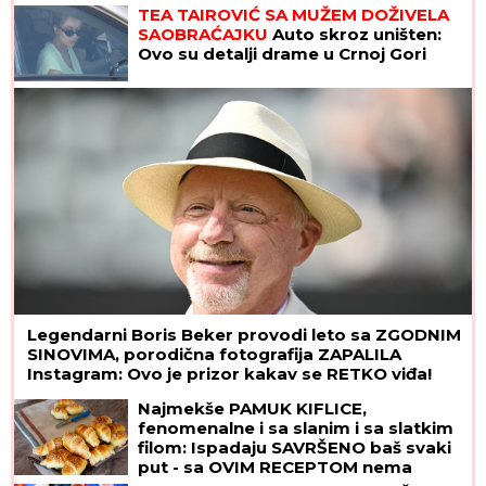
odluku: "Postao je agresivan"
TEA TAIROVIĆ SA MUŽEM DOŽIVELA
SAOBRAĆAJKU
Auto skroz uništen:
Ovo su detalji drame u Crnoj Gori
Legendarni Boris Beker provodi leto sa ZGODNIM
SINOVIMA, porodična fotografija ZAPALILA
Instagram: Ovo je prizor kakav se RETKO viđa!
Najmekše PAMUK KIFLICE,
fenomenalne i sa slanim i sa slatkim
filom: Ispadaju SAVRŠENO baš svaki
put - sa OVIM RECEPTOM nema