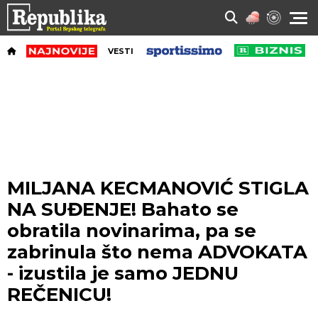
VESTI
MILJANA KECMANOVIĆ STIGLA
NA SUĐENJE! Bahato se
obratila novinarima, pa se
zabrinula što nema ADVOKATA
- izustila je samo JEDNU
REČENICU!