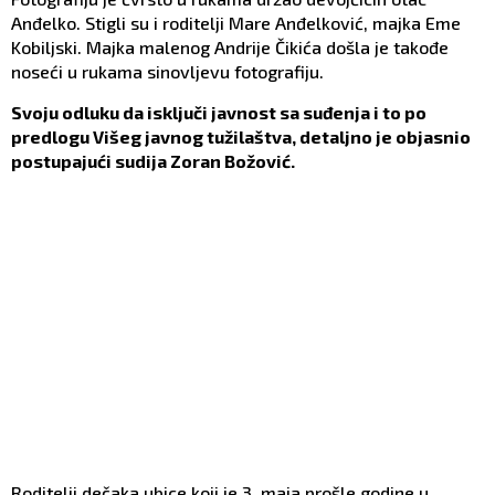
Anđelko. Stigli su i roditelji Mare Anđelković, majka Eme
Kobiljski. Majka malenog Andrije Čikića došla je takođe
noseći u rukama sinovljevu fotografiju.
Svoju odluku da isključi javnost sa suđenja i to po
predlogu Višeg javnog tužilaštva, detaljno je objasnio
postupajući sudija Zoran Božović.
Roditelji dečaka ubice koji je 3. maja prošle godine u