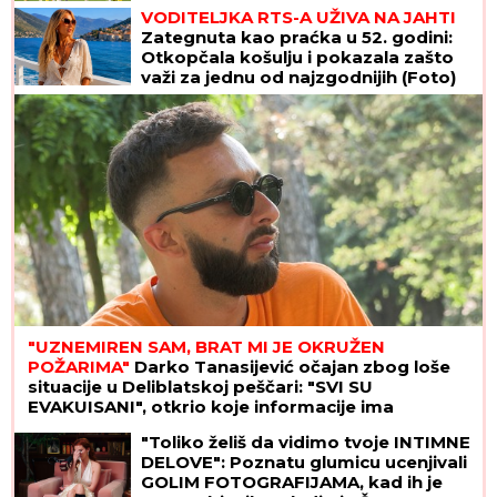
VODITELJKA RTS-A UŽIVA NA JAHTI
Zategnuta kao praćka u 52. godini:
Otkopčala košulju i pokazala zašto
važi za jednu od najzgodnijih (Foto)
"UZNEMIREN SAM, BRAT MI JE OKRUŽEN
POŽARIMA"
Darko Tanasijević očajan zbog loše
situacije u Deliblatskoj peščari: "SVI SU
EVAKUISANI", otkrio koje informacije ima
"Toliko želiš da vidimo tvoje INTIMNE
DELOVE": Poznatu glumicu ucenjivali
GOLIM FOTOGRAFIJAMA, kad ih je