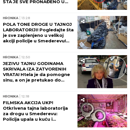
ŠTA JE SVE PRONAĐENO U
KUĆI! (FOTO, VIDEO)
HRONIKA
13:28
POLA TONE DROGE U TAJNOJ
LABORATORIJI! Pogledajte šta
je sve zaplenjeno u velikoj
akciji policije u Smederevu!
(FOTO)
HRONIKA
12:50
JEZIVU TAJNU GODINAMA
SKRIVALA IZA ZATVORENIH
VRATA! Htela je da pomogne
sinu, a on je pretukao do
smrti: Komšije otkrile mračnu
priču doktorke Milke
HRONIKA
12:18
FILMSKA AKCIJA UKP!
Otkrivena tajna laboratorija
za drogu u Smederevu:
Policija upala u kuću i
POHAPSILA SVE KOJE JE