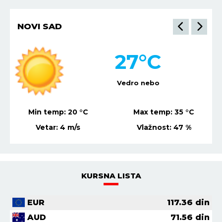
NIŠ
32
°C
Vedro nebo
Min temp:
22
°C
Max temp:
36
°C
Vetar:
7
m/s
Vlažnost:
39
%
KURSNA LISTA
EUR
117.36
din
AUD
71.56
din