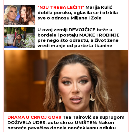
"NJU TREBA LEČITI"
Marija Kulić
dobila poruku, oglasila se i otrkila
sve o odnosu Miljane i Zole
U ovoj zemlji DEVOJČICE beže u
bordele i postaju MAJKE I ROBINJE
pre nego što odrastu, a život žene
vredi manje od parčeta tkanine
DRAMA U CRNOJ GORI!
Tea Tairović sa suprugom
DOŽIVELA UDES, auto skroz UNIŠTEN: Nakon
nesreće pevačica donela neočekivanu odluku