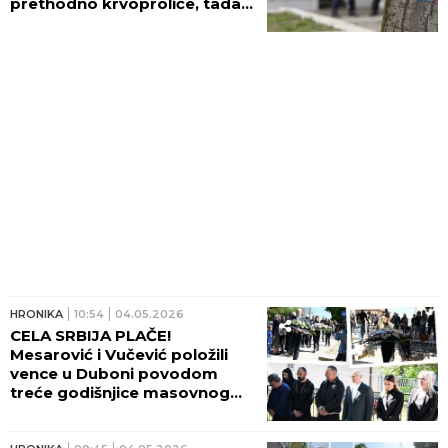
prethodno krvoproliće, tada
pokušali da opljačkaju i
banku!
HRONIKA
10:54
04.05.2026
CELA SRBIJA PLAČE!
Mesarović i Vučević položili
vence u Duboni povodom
treće godišnjice masovnog
ubistva! (FOTO, VIDEO)