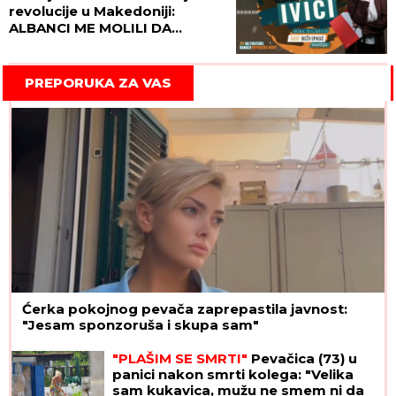
revolucije u Makedoniji:
ALBANCI ME MOLILI DA
POMOGNEM DA SRUŠE ALIJA
AHMETIJA
PREPORUKA ZA VAS
Ćerka pokojnog pevača zaprepastila javnost:
"Jesam sponzoruša i skupa sam"
"PLAŠIM SE SMRTI"
Pevačica (73) u
panici nakon smrti kolega: "Velika
sam kukavica, mužu ne smem ni da