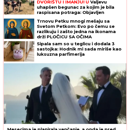
DVORIŠTU I IMANJU! U
Valjevu
uhapšen begunac za kojim je bila
raspisana potraga: Objavljen
dramatičan snimak akcije
Trnovu Petku mnogi mešaju sa
Svetom Petkom: Evo po čemu se
razlikuju i zašto jedna na ikonama
drži PLOČICU SA OČIMA
Sipala sam so u teglicu i dodala 3
sastojka: Hodnik mi sada miriše kao
luksuzna parfimerija
Mesecima je planirala venčanje, a onda je pred