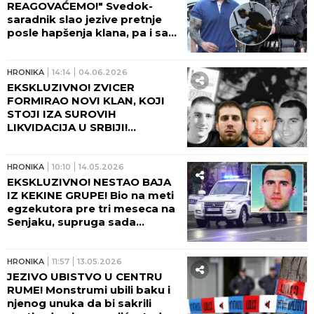
REAGOVAĆEMO!" Svedok-
saradnik slao jezive pretnje
posle hapšenja klana, pa i sam
propevao za manju kaznu,
Belivuk spomenuo ubistva na
Krfu!
HRONIKA
14:14
04.06.2026
EKSKLUZIVNO! ZVICER
FORMIRAO NOVI KLAN, KOJI
STOJI IZA SUROVIH
LIKVIDACIJA U SRBIJI!
Otkrivamo sve o ubistvima
Živka Bakića i Milana
Stokovića!
HRONIKA
10:10
14.05.2026
EKSKLUZIVNO! NESTAO BAJA
IZ KEKINE GRUPE! Bio na meti
egzekutora pre tri meseca na
Senjaku, supruga sada
prijavila njegov nestanak -
sumnja se da je ubijen!
HRONIKA
11:57
13.05.2026
JEZIVO UBISTVO U CENTRU
RUME! Monstrumi ubili baku i
njenog unuka da bi sakrili