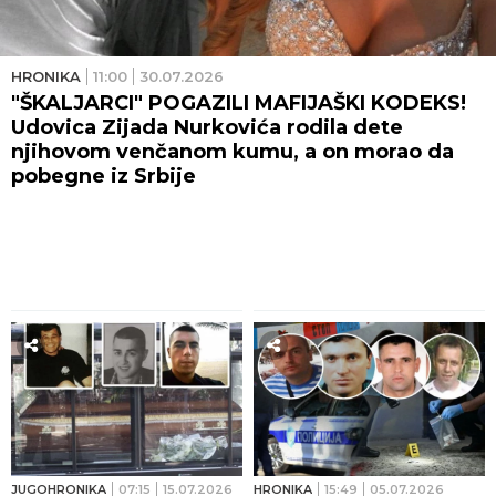
HRONIKA
11:00
30.07.2026
"ŠKALJARCI" POGAZILI MAFIJAŠKI KODEKS!
Udovica Zijada Nurkovića rodila dete
njihovom venčanom kumu, a on morao da
pobegne iz Srbije
JUGOHRONIKA
07:15
15.07.2026
HRONIKA
15:49
05.07.2026