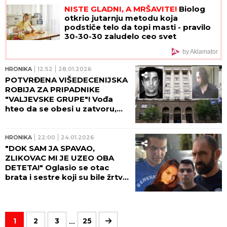
NISTE GLADNI, A MRŠAVITE!
Biolog
otkrio jutarnju metodu koja
podstiče telo da topi masti - pravilo
30-30-30 zaludelo ceo svet
by Aklamator
HRONIKA
12:52
28.01.2026
POTVRĐENA VIŠEDECENIJSKA
ROBIJA ZA PRIPADNIKE
"VALJEVSKE GRUPE"! Vođa
hteo da se obesi u zatvoru,
ubica boksera se sekao u
sudnici i udarao advokata!
HRONIKA
22:00
24.01.2026
"DOK SAM JA SPAVAO,
ZLIKOVAC MI JE UZEO OBA
DETETA!" Oglasio se otac
brata i sestre koji su bile žrtve
masakra Uroša Blažića - KADA
SAM SE PROBUDIO NJIH VIŠE
NIJE BILO!
...
1
2
3
25