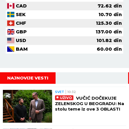
CAD
72.62
din
SEK
10.70
din
CHF
125.30
din
GBP
137.00
din
USD
101.82
din
BAM
60.00
din
NAJNOVIJE VESTI
SVET
10:32
VUČIĆ DOČEKUJE
UŽIVO
ZELENSKOG U BEOGRADU: Na
stolu teme iz ove 3 OBLASTI