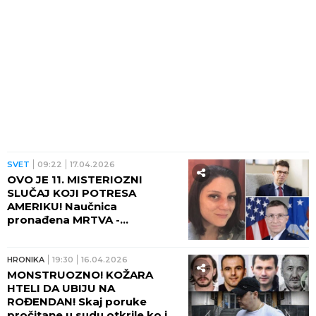
SVET
09:22
17.04.2026
OVO JE 11. MISTERIOZNI
SLUČAJ KOJI POTRESA
AMERIKU! Naučnica
pronađena MRTVA -
UPOZORAVALA da joj je ŽIVOT
u OPASNOSTI! (FOTO)
HRONIKA
19:30
16.04.2026
MONSTRUOZNO! KOŽARA
HTELI DA UBIJU NA
ROĐENDAN! Skaj poruke
pročitane u sudu otkrile ko je