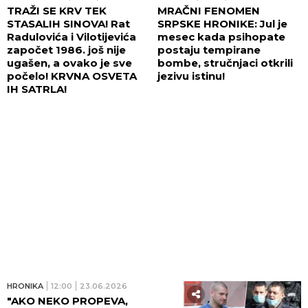
TRAŽI SE KRV TEK
MRAČNI FENOMEN
STASALIH SINOVA! Rat
SRPSKE HRONIKE: Jul je
Radulovića i Vilotijevića
mesec kada psihopate
započet 1986. još nije
postaju tempirane
ugašen, a ovako je sve
bombe, stručnjaci otkrili
počelo! KRVNA OSVETA
jezivu istinu!
IH SATRLA!
HRONIKA
12:00
23.06.2026
"AKO NEKO PROPEVA,