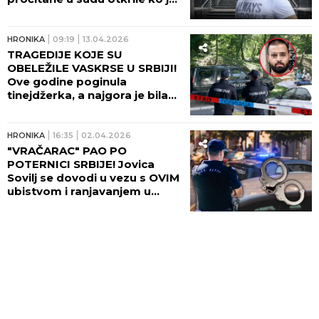
Belivuka preporučio za
zločine u Grčkoj!
HRONIKA
09:19
13.04.2026
TRAGEDIJE KOJE SU
OBELEŽILE VASKRSE U SRBIJI!
Ove godine poginula
tinejdžerka, a najgora je bila
2020, TRI UBISTVA u jednom
danu!
HRONIKA
16:35
02.04.2026
"VRAČARAC" PAO PO
POTERNICI SRBIJE! Jovica
Sovilj se dovodi u vezu s OVIM
ubistvom i ranjavanjem u
Beogradu