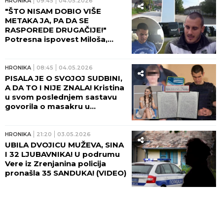
HRONIKA
09:45
04.05.2026
"ŠTO NISAM DOBIO VIŠE
METAKA JA, PA DA SE
RASPOREDE DRUGAČIJE!"
Potresna ispovest Miloša,
mladića ranjenog u masakru u
Malom Orašju: Imam osećaj
da su tu, pored mene, da su
HRONIKA
08:45
04.05.2026
živi...
PISALA JE O SVOJOJ SUDBINI,
A DA TO I NIJE ZNALA! Kristina
u svom poslednjem sastavu
govorila o masakru u
"Ribnikaru", a te večeri joj je
na isti način u Duboni
presudio Uroš Blažić! (FOTO)
HRONIKA
21:20
03.05.2026
UBILA DVOJICU MUŽEVA, SINA
I 32 LJUBAVNIKA! U podrumu
Vere iz Zrenjanina policija
pronašla 35 SANDUKA! (VIDEO)