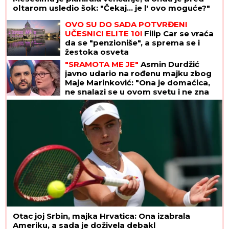
oltarom usledio šok: "Čekaj... je l' ovo moguće?"
OVO SU DO SADA POTVRĐENI
UČESNICI ELITE 10!
Filip Car se vraća
da se "penzioniše", a sprema se i
žestoka osveta
"SRAMOTA ME JE"
Asmin Durdžić
javno udario na rođenu majku zbog
Maje Marinković: "Ona je domaćica,
ne snalazi se u ovom svetu i ne zna
da prestane"
Otac joj Srbin, majka Hrvatica: Ona izabrala
Ameriku, a sada je doživela debakl