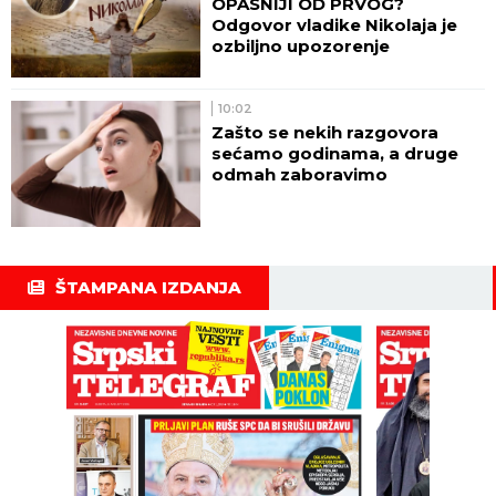
OPASNIJI OD PRVOG?
Odgovor vladike Nikolaja je
ozbiljno upozorenje
10:02
Zašto se nekih razgovora
sećamo godinama, a druge
odmah zaboravimo
ŠTAMPANA IZDANJA