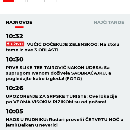
NAJNOVIJE
NAJČITANIJE
10:32
VUČIĆ DOČEKUJE ZELENSKOG: Na stolu
UŽIVO
teme iz ove 3 OBLASTI
10:30
PRVE SLIKE TEE TAIROVIĆ NAKON UDESA: Sa
suprugom Ivanom doživela SAOBRAĆAJKU, a
pogledajte kako izgleda! (FOTO)
10:26
UPOZORENJE ZA SRPSKE TURISTE: Ove lokacije
po VEOMA VISOKIM RIZIKOM su od požara!
10:05
HAOS U RUDNIKU: Rudari proveli i ČETVRTU NOĆ u
jami! Balkan u neverici