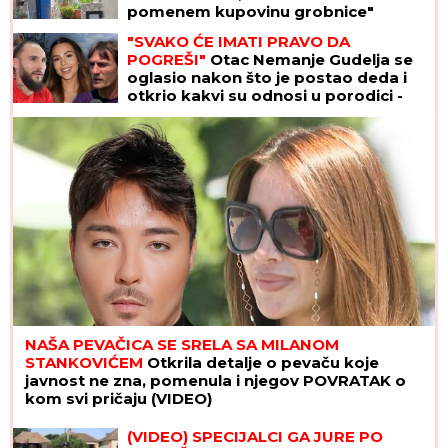
pomenem kupovinu grobnice"
"SVAKO ĆE IMATI PRAVO DA
POGREŠI"
Otac Nemanje Gudelja se
oglasio nakon što je postao deda i
otkrio kakvi su odnosi u porodici -
sad je sve jasno
NAŠA PEVAČICA SE SRELA SA MILANOM
STANKOVIĆEM
Otkrila detalje o pevaču koje
javnost ne zna, pomenula i njegov POVRATAK o
kom svi pričaju (VIDEO)
(VIDEO) SPECIJALCI GA JURE PO