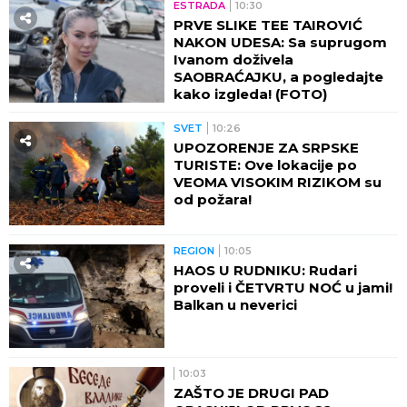
ESTRADA
10:30
PRVE SLIKE TEE TAIROVIĆ
NAKON UDESA: Sa suprugom
Ivanom doživela
SAOBRAĆAJKU, a pogledajte
kako izgleda! (FOTO)
SVET
10:26
UPOZORENJE ZA SRPSKE
TURISTE: Ove lokacije po
VEOMA VISOKIM RIZIKOM su
od požara!
REGION
10:05
HAOS U RUDNIKU: Rudari
proveli i ČETVRTU NOĆ u jami!
Balkan u neverici
10:03
ZAŠTO JE DRUGI PAD