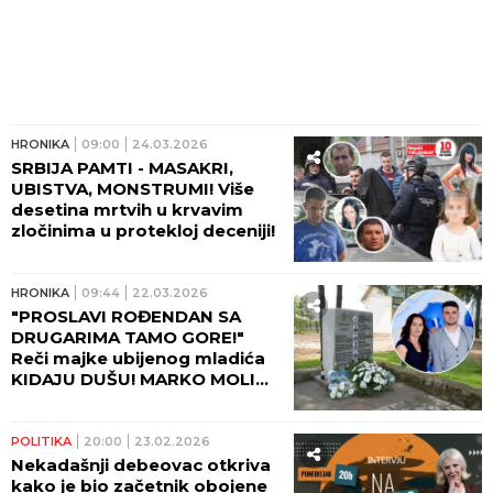
HRONIKA
09:00
24.03.2026
SRBIJA PAMTI - MASAKRI,
UBISTVA, MONSTRUMI! Više
desetina mrtvih u krvavim
zločinima u protekloj deceniji!
HRONIKA
09:44
22.03.2026
"PROSLAVI ROĐENDAN SA
DRUGARIMA TAMO GORE!"
Reči majke ubijenog mladića
KIDAJU DUŠU! MARKO MOLIO
UROŠA BLAŽIĆA DA GA NE
UBIJE!
POLITIKA
20:00
23.02.2026
Nekadašnji debeovac otkriva
kako je bio začetnik obojene