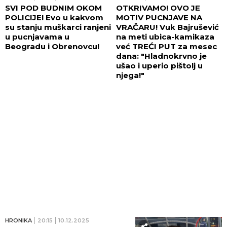
SVI POD BUDNIM OKOM
OTKRIVAMO! OVO JE
POLICIJE! Evo u kakvom
MOTIV PUCNJAVE NA
su stanju muškarci ranjeni
VRAČARU! Vuk Bajrušević
u pucnjavama u
na meti ubica-kamikaza
Beogradu i Obrenovcu!
već TREĆI PUT za mesec
dana: "Hladnokrvno je
ušao i uperio pištolj u
njega!"
HRONIKA
20:15
10.12.2025