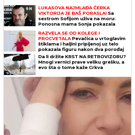
LUKASOVA NAJMLAĐA ĆERKA
VIKTORIJA JE BAŠ PORASLA!
Sa
sestrom Sofijom uživa na moru:
Ponosna mama Sonja pokazala
fotke, puno joj srce
RAZVELA SE OD KOLEGE I
PROCVETALA
Pevačica u vrtoglavim
štiklama i haljini pripijenoj uz telo
pokazala figuru nakon dva porođaj
(Foto)
Da li držite KRST NA RETROVIZORU?
Mnogi vernici prave veliku grešku, a
evo šta o tome kaže Crkva