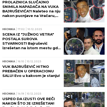
PROLAZNICA SLUČAJNO
SNIMILA NAPADAČA NA VUKA
BAJRUŠEVIĆA?! Naleteo na nju
nakon pucnjave na Vračaru,
pobegao u OVOM pravcu!
(FOTO)
HRONIKA
17:02
10.12.2025
SCENA IZ "JUŽNOG VETRA"
POSTALA SUROVA
STVARNOST! Bajrušević
izrešetan na istom mestu gde
su pucali na Maraša i Baću!
Čak dve filmske pucnjave
snimane u ovom kafiću na
HRONIKA
16:10
10.12.2025
Vračaru! (FOTO, VIDEO)
VUK BAJRUŠEVIĆ HITNO
PREBAČEN U OPERACIONU
SALU! Evo u kakvom je stanju!
HRONIKA
14:19
10.12.2025
USPEO DA IZUSTI OVE REČI
NAKON ŠTO JE IZREŠETAN!