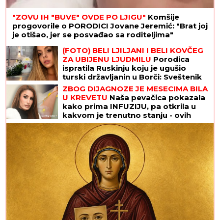
"ZOVU IH "BUVE" OVDE PO LJIGU"
Komšije
progovorile o PORODICI Jovane Jeremić: "Brat joj
je otišao, jer se posvađao sa roditeljima"
(FOTO) BELI LJILJANI I BELI KOVČEG
ZA UBIJENU LJUDMILU
Porodica
ispratila Ruskinju koju je ugušio
turski državljanin u Borči: Sveštenik
držao opelo na Lešću
ZBOG DIJAGNOZE JE MESECIMA BILA
U KREVETU
Naša pevačica pokazala
kako prima INFUZIJU, pa otkrila u
kakvom je trenutno stanju - ovih
dana prodaje i kuću