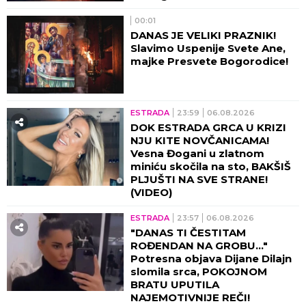
00:01
DANAS JE VELIKI PRAZNIK!
Slavimo Uspenije Svete Ane,
majke Presvete Bogorodice!
ESTRADA
23:59
06.08.2026
DOK ESTRADA GRCA U KRIZI
NJU KITE NOVČANICAMA!
Vesna Đogani u zlatnom
miniću skočila na sto, BAKŠIŠ
PLJUŠTI NA SVE STRANE!
(VIDEO)
ESTRADA
23:57
06.08.2026
"DANAS TI ČESTITAM
ROĐENDAN NA GROBU..."
Potresna objava Dijane Dilajn
slomila srca, POKOJNOM
BRATU UPUTILA
NAJEMOTIVNIJE REČI!