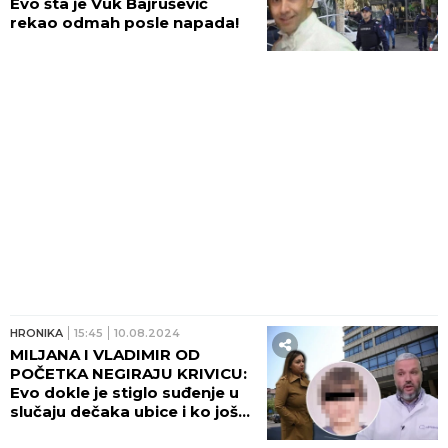
Evo šta je Vuk Bajrušević
rekao odmah posle napada!
HRONIKA
15:45
10.08.2024
MILJANA I VLADIMIR OD
POČETKA NEGIRAJU KRIVICU:
Evo dokle je stiglo suđenje u
slučaju dečaka ubice i ko još
uvek nije ispitan!