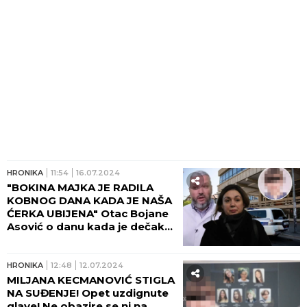
HRONIKA
11:54
16.07.2024
"BOKINA MAJKA JE RADILA
KOBNOG DANA KADA JE NAŠA
ĆERKA UBIJENA" Otac Bojane
Asović o danu kada je dečak
ubica pucao u devojčicu i
njene školske drugare!
HRONIKA
12:48
12.07.2024
MILJANA KECMANOVIĆ STIGLA
NA SUĐENJE! Opet uzdignute
glave! Ne obazire se ni na