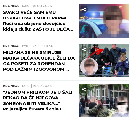
HRONIKA
13:19
01.08.2024
SVAKO VEČE SAM EMU
USPAVLJIVAO MOLITVAMA!
Reči oca ubijene devojčice
kidaju dušu: ZAŠTO JE DEČAK
UBICA UBIO MOJU ĆERKU!
HRONIKA
17:01
29.07.2024
MILJANA SE NE SMIRUJE!
MAJKA DEČAKA UBICE ŽELI DA
GA POSETI ZA ROĐENDAN
POD LAŽNIM IZGOVOROM!
Monstrum sutra puni 15
godina!
HRONIKA
12:10
19.07.2024
"JEDNOM PRILIKOM JE U ŠALI
REKAO DA ĆE NJEGOVA
SAHRANA BITI VELIKA..."
Prijateljica čuvara škole u
kojoj je dečak ubica izvršio
masakr o Draganu i njegovim
"usnulim anđelima"!