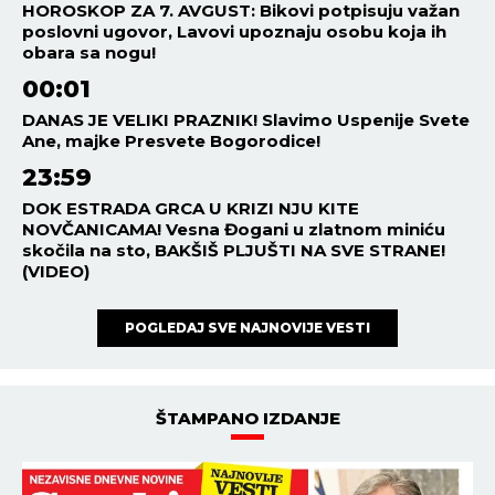
HOROSKOP ZA 7. AVGUST: Bikovi potpisuju važan
poslovni ugovor, Lavovi upoznaju osobu koja ih
obara sa nogu!
00:01
DANAS JE VELIKI PRAZNIK! Slavimo Uspenije Svete
Ane, majke Presvete Bogorodice!
23:59
DOK ESTRADA GRCA U KRIZI NJU KITE
NOVČANICAMA! Vesna Đogani u zlatnom miniću
skočila na sto, BAKŠIŠ PLJUŠTI NA SVE STRANE!
(VIDEO)
POGLEDAJ SVE NAJNOVIJE VESTI
ŠTAMPANO IZDANJE