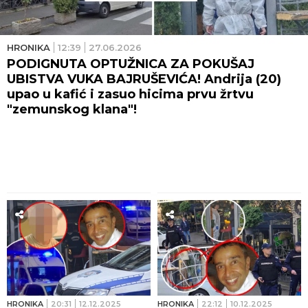
HRONIKA
12:39
27.06.2026
PODIGNUTA OPTUŽNICA ZA POKUŠAJ
UBISTVA VUKA BAJRUŠEVIĆA! Andrija (20)
upao u kafić i zasuo hicima prvu žrtvu
"zemunskog klana"!
HRONIKA
20:31
12.12.2025
HRONIKA
22:12
10.12.2025