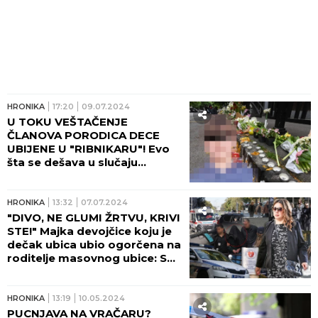
HRONIKA
17:20
09.07.2024
U TOKU VEŠTAČENJE
ČLANOVA PORODICA DECE
UBIJENE U "RIBNIKARU"! Evo
šta se dešava u slučaju
dečaka ubice!
HRONIKA
13:32
07.07.2024
"DIVO, NE GLUMI ŽRTVU, KRIVI
STE!" Majka devojčice koju je
dečak ubica ubio ogorčena na
roditelje masovnog ubice: SVE
HOĆE DA SVALE NA DRUGE!
HRONIKA
13:19
10.05.2024
PUCNJAVA NA VRAČARU?