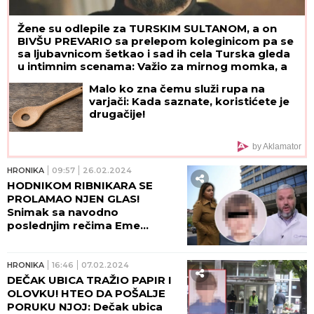
Žene su odlepile za TURSKIM SULTANOM, a on
BIVŠU PREVARIO sa prelepom koleginicom pa se
sa ljubavnicom šetkao i sad ih cela Turska gleda
u intimnim scenama: Važio za mirnog momka, a
onda su počeli skandali
Malo ko zna čemu služi rupa na
varjači: Kada saznate, koristićete je
drugačije!
by Aklamator
HRONIKA
09:57
26.02.2024
HODNIKOM RIBNIKARA SE
PROLAMAO NJEN GLAS!
Snimak sa navodno
poslednjim rečima Eme
Kobiljski dok je telom branila
živote vršnjaka, a onda ju je
dečak ubica UBIO! (VIDEO)
HRONIKA
16:46
07.02.2024
DEČAK UBICA TRAŽIO PAPIR I
OLOVKU! HTEO DA POŠALJE
PORUKU NJOJ: Dečak ubica