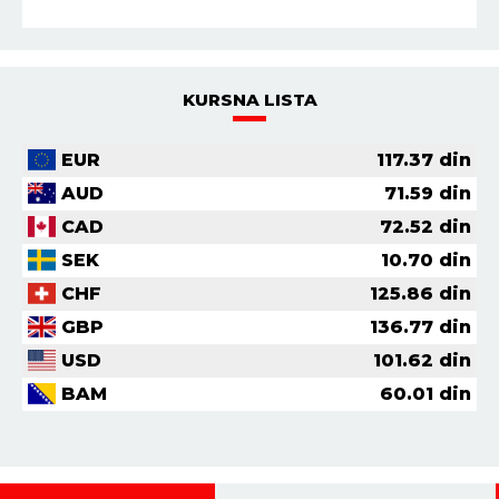
KURSNA LISTA
EUR
117.37
din
AUD
71.59
din
CAD
72.52
din
SEK
10.70
din
CHF
125.86
din
GBP
136.77
din
USD
101.62
din
BAM
60.01
din