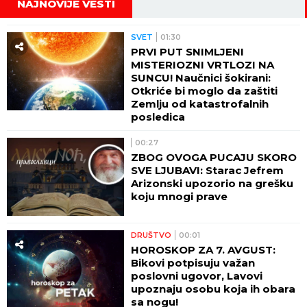
NAJNOVIJE VESTI
SVET
01:30
PRVI PUT SNIMLJENI
MISTERIOZNI VRTLOZI NA
SUNCU! Naučnici šokirani:
Otkriće bi moglo da zaštiti
Zemlju od katastrofalnih
posledica
00:27
ZBOG OVOGA PUCAJU SKORO
SVE LJUBAVI: Starac Jefrem
Arizonski upozorio na grešku
koju mnogi prave
DRUŠTVO
00:01
HOROSKOP ZA 7. AVGUST:
Bikovi potpisuju važan
poslovni ugovor, Lavovi
upoznaju osobu koja ih obara
sa nogu!