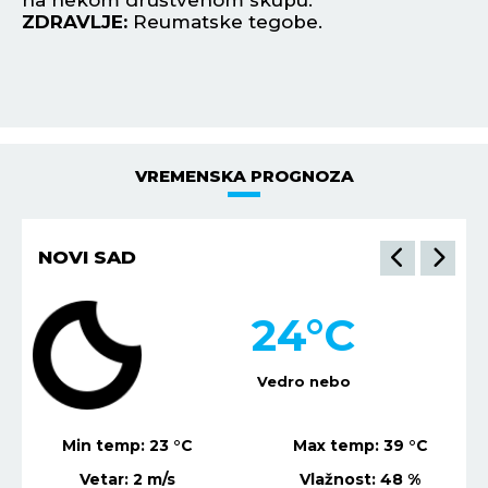
ozbiljnu vezu.
Z
ZDRAVLJE:
Loša cirkulacija.
VREMENSKA PROGNOZA
NIŠ
22
°C
Mestimično oblačno
Min temp:
21
°C
Max temp:
37
°C
Vetar:
2
m/s
Vlažnost:
75
%