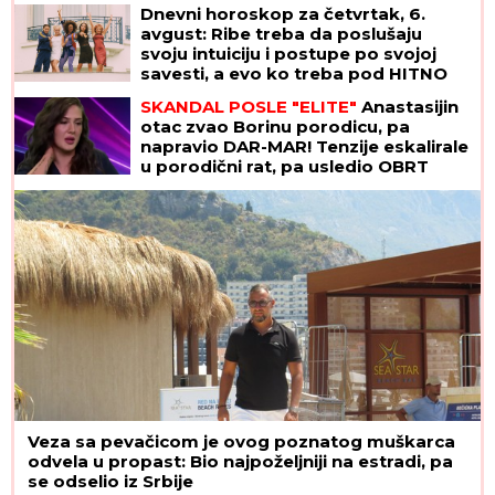
Dnevni horoskop za četvrtak, 6.
avgust: Ribe treba da poslušaju
svoju intuiciju i postupe po svojoj
savesti, a evo ko treba pod HITNO
DA SE OPUSTI
SKANDAL POSLE "ELITE"
Anastasijin
otac zvao Borinu porodicu, pa
napravio DAR-MAR! Tenzije eskalirale
u porodični rat, pa usledio OBRT
Veza sa pevačicom je ovog poznatog muškarca
odvela u propast: Bio najpoželjniji na estradi, pa
se odselio iz Srbije