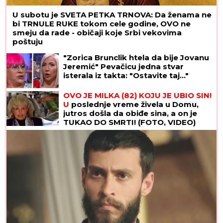
U subotu je SVETA PETKA TRNOVA: Da ženama ne
bi TRNULE RUKE tokom cele godine, OVO ne
smeju da rade - običaji koje Srbi vekovima
poštuju
"Zorica Brunclik htela da bije Jovanu
Jeremić" Pevačicu jedna stvar
isterala iz takta: "Ostavite taj..."
OVO JE MILKA (82) KOJU JE UBIO SIN!
U
poslednje vreme živela u Domu,
jutros došla da obiđe sina, a on je
TUKAO DO SMRTI! (FOTO, VIDEO)