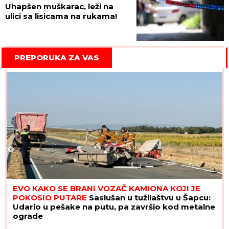
Uhapšen muškarac, leži na
ulici sa lisicama na rukama!
PREPORUKA ZA VAS
EVO KAKO SE BRANI VOZAČ KAMIONA KOJI JE
POKOSIO PUTARE
Saslušan u tužilaštvu u Šapcu:
Udario u pešake na putu, pa završio kod metalne
ograde