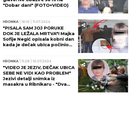
"Dobar dan!" (FOTO+VIDEO)
HRONIKA
16:10
11.07.2024
"PISALA SAM JOJ PORUKE
DOK JE LEŽALA MRTVA"! Majka
Sofije Negić opisala kobni dan
kada je dečak ubica počinio
stravičan masakr!
HRONIKA
11:28
10.07.2024
"VIDEO JE JEZIV, DEČAK UBICA
SEBE NE VIDI KAO PROBLEM"
Jezivi detalji snimka iz
masakra u Ribnikaru - "Dva
dana su mi se vraćale te
scene"