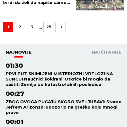
tvrdi da želi da napiše samo
jednu reč!
...
1
2
3
25
NAJNOVIJE
NAJČITANIJE
01:30
PRVI PUT SNIMLJENI MISTERIOZNI VRTLOZI NA
SUNCU! Naučnici šokirani: Otkriće bi moglo da
zaštiti Zemlju od katastrofalnih posledica
00:27
ZBOG OVOGA PUCAJU SKORO SVE LJUBAVI: Starac
Jefrem Arizonski upozorio na grešku koju mnogi
prave
00:01