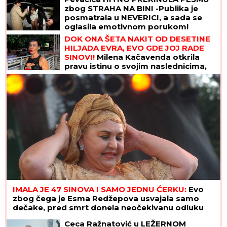
zbog STRAHA NA BINI -Publika je
posmatrala u NEVERICI, a sada se
oglasila emotivnom porukom!
DOK ONA ŠETA NAKIT OD DESETINE
HILJADA EVRA, EVO GDE JOJ RADE
SINOVI!
Milena Kačavenda otkrila
pravu istinu o svojim naslednicima,
jedan je na primorju
IMALA JE 47 SINOVA I SAMO JEDNU ĆERKU:
Evo
zbog čega je Esma Redžepova usvajala samo
dečake, pred smrt donela neočekivanu odluku
Ceca Ražnatović u LEŽERNOM