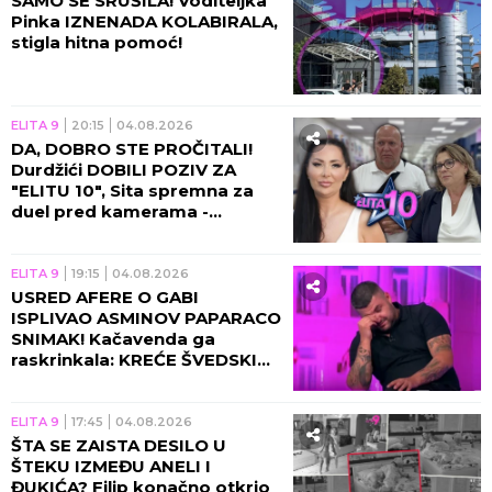
SAMO SE SRUŠILA! Voditeljka
Pinka IZNENADA KOLABIRALA,
stigla hitna pomoć!
ELITA 9
20:15
04.08.2026
DA, DOBRO STE PROČITALI!
Durdžići DOBILI POZIV ZA
"ELITU 10", Sita spremna za
duel pred kamerama -
MORAJU DA OTPLATE DUG
SVOG SINA?!
ELITA 9
19:15
04.08.2026
USRED AFERE O GABI
ISPLIVAO ASMINOV PAPARACO
SNIMAK! Kačavenda ga
raskrinkala: KREĆE ŠVEDSKI
AKCIONI! (VIDEO)
ELITA 9
17:45
04.08.2026
ŠTA SE ZAISTA DESILO U
ŠTEKU IZMEĐU ANELI I
ĐUKIĆA? Filip konačno otkrio