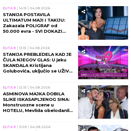
ELITA 9
14:15
04.08.2026
STANIJA POSTAVILA
ULTIMATUM MAJI I TAKIJU:
Zakazala POLIGRAF od
50.000 evra - SVI DOKAZI
izlaze na videlo!
ELITA 9
13:15
04.08.2026
STANIJA PREBLEDELA KAD JE
ČULA NJEGOV GLAS: U jeku
SKANDALA Kristijana
Golubovića, uključio se UŽIVO
u program i obelodanio sve!
ELITA 9
12:15
04.08.2026
ASMINOVA MAJKA DOBILA
SLIKE ISKASAPLJENOG SINA:
Monstruozne scene u
HOTELU, Mevlida obelodanila
NOVE DETALJE o aferi sa Gabi!
ELITA 9
11:09
04.08.2026