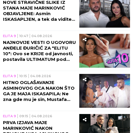
NOVE STRAVIČNE SLIKE IZ
STANA MAJE MARINKOVIĆ
OBJAVLJENE: Asmin
ISKASAPLJEN, a tek da vidite
OVAJ JEZIV PRIZOR! (FOTO)
ELITA 9
10:47
04.08.2026
NAJNOVIJE VESTI O UGOVORU
ANĐELE ĐURIČIĆ ZA "ELITU
10": Ovo se KRIJE od javnosti,
postavila ULTIMATUM pod
kojim će ući u rijaliti! (FOTO)
ELITA 9
10:15
04.08.2026
HITNO OGLAŠAVANJE
ASMINOVOG OCA NAKON ŠTO
GA JE MAJA ISKASAPILA: Ne
zna gde mu je sin, Mustafa
UŽIVO u programu sve
obelodanio!
ELITA 9
09:15
04.08.2026
PRVA IZJAVA MAJE
MARINKOVIĆ NAKON