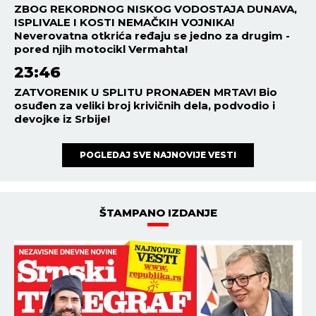
ZBOG REKORDNOG NISKOG VODOSTAJA DUNAVA,
ISPLIVALE I KOSTI NEMAČKIH VOJNIKA!
Neverovatna otkrića ređaju se jedno za drugim -
pored njih motocikl Vermahta!
23:46
ZATVORENIK U SPLITU PRONAĐEN MRTAV! Bio
osuđen za veliki broj krivičnih dela, podvodio i
devojke iz Srbije!
POGLEDAJ SVE NAJNOVIJE VESTI
ŠTAMPANO IZDANJE