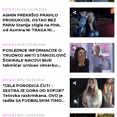
ELITA 9
23:26
03.08.2026
ASMIN PREKRŠIO PRAVILO
PRODUKCIJE, OSTAO BEZ
PARA! Stanija stigla na Pink,
od Asmina NI TRAGA NI
GLASA! (VIDEO)
ELITA 9
21:25
03.08.2026
POSLEDNJE INFORMACIJE O
TRUDNOJ ANITI STANOJLOVIĆ
ŠOKIRALE NACIJU! Bivši
takmičar urnisao cimerku:
BAVI SE NAJSTARIJIM
ZANATOM!
ELITA 9
18:15
03.08.2026
"CELA PORODICA ĆUTI -
SESTRA JE GORA OD SOFIJE!"
Tetovka raskrinkana, OVO je
radila SA FUDBALSKIM TIMOM
U HOTELU?!
ELITA 9
18:15
03.08.2026