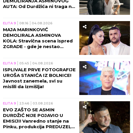
DEMOLIRANJA ASMINOVOG
AUTA: Od Durdžića ni traga ni
glasa, a OVE reči odjekuju!
(FOTO)
ELITA 9
08:16
04.08.2026
MAJA MARINKOVIĆ
DEMOLIRALA ASMINOVA
KOLA: Stravična scena ispred
ZGRADE - gde je nestao
Durdžić?! (VIDEO)
ELITA 9
05:45
04.08.2026
ISPLIVALE PRVE FOTOGRAFIJE
UROŠA STANIĆA IZ BOLNICE!
Javnost zanemela, svi su
mislili da izmišlja!
ELITA 9
23:46
03.08.2026
EVO ZAŠTO SE ASMIN
DURDŽIĆ NIJE POJAVIO U
EMISIJI! Vanredno stanje na
Pinku, produkcija PREDUZELA
HITNE MERE!