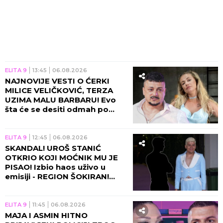
ELITA 9
13:45
06.08.2026
NAJNOVIJE VESTI O ĆERKI
MILICE VELIČKOVIĆ, TERZA
UZIMA MALU BARBARU! Evo
šta će se desiti odmah po
povratku u Beograd!
ELITA 9
12:45
06.08.2026
SKANDAL! UROŠ STANIĆ
OTKRIO KOJI MOĆNIK MU JE
PISAO! Izbio haos uživo u
emisiji - REGION ŠOKIRAN!
(VIDEO)
ELITA 9
11:45
06.08.2026
MAJA I ASMIN HITNO