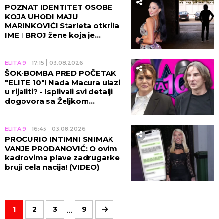
POZNAT IDENTITET OSOBE
KOJA UHODI MAJU
MARINKOVIĆ! Starleta otkrila
IME I BROJ žene koja je
progoni - DA SE NAJEŽIŠ!
(FOTO)
ELITA 9
17:15
03.08.2026
ŠOK-BOMBA PRED POČETAK
"ELITE 10"! Nada Macura ulazi
u rijaliti? - Isplivali svi detalji
dogovora sa Željkom
Mitrovićem!
ELITA 9
16:45
03.08.2026
PROCURIO INTIMNI SNIMAK
VANJE PRODANOVIĆ: O ovim
kadrovima plave zadrugarke
bruji cela nacija! (VIDEO)
...
1
2
3
9