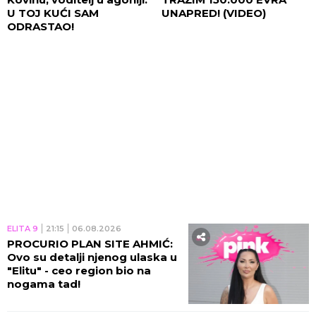
U TOJ KUĆI SAM
UNAPRED! (VIDEO)
ODRASTAO!
ELITA 9
21:15
06.08.2026
PROCURIO PLAN SITE AHMIĆ:
Ovo su detalji njenog ulaska u
"Elitu" - ceo region bio na
nogama tad!