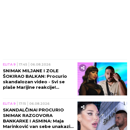
ELITA 9
17:45
06.08.2026
SNIMAK MILJANE I ZOLE
ŠOKIRAO BALKAN: Procurio
skandalozan video - Svi se
plaše Marijine reakcije!
(VIDEO)
ELITA 9
17:15
06.08.2026
SKANDALČINA! PROCURIO
SNIMAK RAZGOVORA
BANKARKE I ASMINA: Maja
Marinković van sebe unakazila