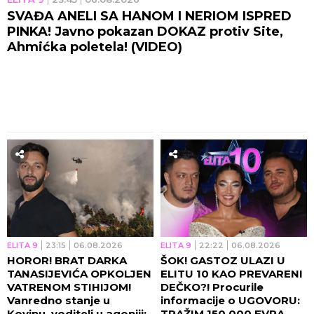
SVAĐA ANELI SA HANOM I NERIOM ISPRED
PINKA! Javno pokazan DOKAZ protiv Site,
Ahmićka poletela! (VIDEO)
ELITA 9
23:15
06.08.2026
ELITA 9
22:22
06.08.2026
HOROR! BRAT DARKA
ŠOK! GASTOZ ULAZI U
TANASIJEVIĆA OPKOLJEN
ELITU 10 KAO PREVARENI
VATRENOM STIHIJOM!
DEČKO?! Procurile
Vanredno stanje u
informacije o UGOVORU:
Kovinu, voditelj u agoniji:
TRAŽIM 150.000 EVRA