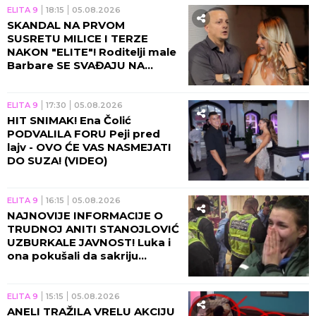
ELITA 9
18:15
05.08.2026
SKANDAL NA PRVOM
SUSRETU MILICE I TERZE
NAKON "ELITE"! Roditelji male
Barbare SE SVAĐAJU NA
PLAŽI, snimak završio na
mrežama! (VIDEO)
ELITA 9
17:30
05.08.2026
HIT SNIMAK! Ena Čolić
PODVALILA FORU Peji pred
lajv - OVO ĆE VAS NASMEJATI
DO SUZA! (VIDEO)
ELITA 9
16:15
05.08.2026
NAJNOVIJE INFORMACIJE O
TRUDNOJ ANITI STANOJLOVIĆ
UZBURKALE JAVNOST! Luka i
ona pokušali da sakriju
stravičnu istinu!
ELITA 9
15:15
05.08.2026
ANELI TRAŽILA VRELU AKCIJU