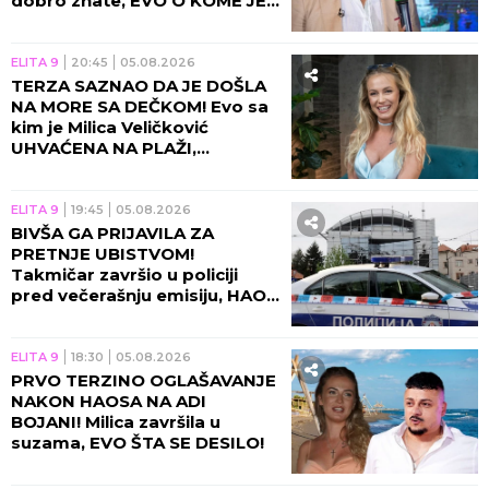
dobro znate, EVO O KOME JE
REČ!
ELITA 9
20:45
05.08.2026
TERZA SAZNAO DA JE DOŠLA
NA MORE SA DEČKOM! Evo sa
kim je Milica Veličković
UHVAĆENA NA PLAŽI,
momentalno se oglasila!
ELITA 9
19:45
05.08.2026
BIVŠA GA PRIJAVILA ZA
PRETNJE UBISTVOM!
Takmičar završio u policiji
pred večerašnju emisiju, HAOS
NE JENJAVA!
ELITA 9
18:30
05.08.2026
PRVO TERZINO OGLAŠAVANJE
NAKON HAOSA NA ADI
BOJANI! Milica završila u
suzama, EVO ŠTA SE DESILO!