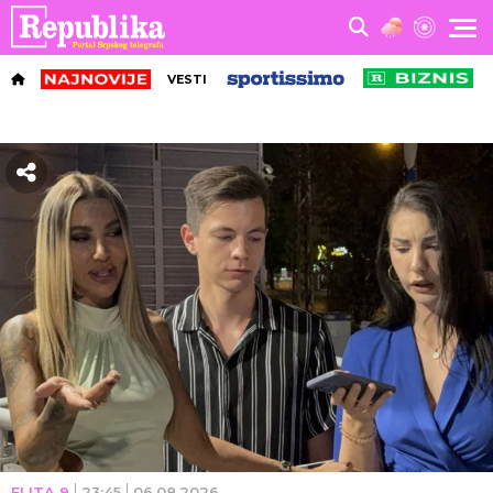
VESTI
ELITA 9
23:45
06.08.2026