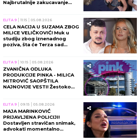
Najbrutalnije zakucavanje
otkako se završila "Elita 9"!
ELITA 9
11:15
05.08.2026
CELA NACIJA U SUZAMA ZBOG
MILICE VELIČKOVIĆ! Muk u
studiju zbog iznenadnog
poziva, šta će Terza sad
uraditi?!
ELITA 9
10:15
05.08.2026
ZVANIČNA ODLUKA
PRODUKCIJE PINKA - MILICA
MITROVIĆ SAOPŠTILA
NAJNOVIJE VESTI! Žestoko
zakucavanje, ovo se dešava
pred početak "Elite 10"!
ELITA 9
09:15
05.08.2026
MAJA MARINKOVIĆ
PRIJAVLJENA POLICIJI!
Dostavljen stravičan snimak,
advokati momentalno
alarmirani!