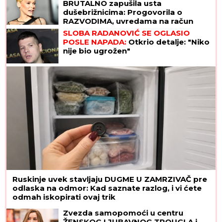
BRUTALNO zapušila usta
dušebrižnicima: Progovorila o
RAZVODIMA, uvredama na račun
izgleda, pa otkrila ŠOK DETALJE
SLOBA RADANOVIĆ SE OGLASIO
POSLE NAPADA:
Otkrio detalje: "Niko
nije bio ugrožen"
Ruskinje uvek stavljaju DUGME U ZAMRZIVAČ pre
odlaska na odmor: Kad saznate razlog, i vi ćete
odmah iskopirati ovaj trik
Zvezda samopomoći u centru
ŽENSKOG LJUBAVNOG TROUGLA i