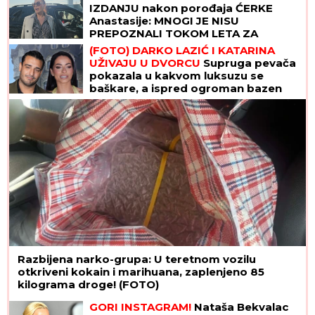
IZDANJU nakon porođaja ĆERKE
Anastasije: MNOGI JE NISU
PREPOZNALI TOKOM LETA ZA
SRBIJU! (FOTO)
(FOTO) DARKO LAZIĆ I KATARINA
UŽIVAJU U DVORCU
Supruga pevača
pokazala u kakvom luksuzu se
baškare, a ispred ogroman bazen
Razbijena narko-grupa: U teretnom vozilu
otkriveni kokain i marihuana, zaplenjeno 85
kilograma droge! (FOTO)
GORI INSTAGRAM!
Nataša Bekvalac