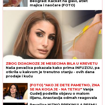
Beograd: Kačket na glavi, atlet
majica i naočare (FOTO)
ZBOG DIJAGNOZE JE MESECIMA BILA U KREVETU
Naša pevačica pokazala kako prima INFUZIJU, pa
otkrila u kakvom je trenutno stanju - ovih dana
prodaje i kuću
(FOTO) "AKO JE DETE PAMETNO, ZNA
SE NA KOGA JE - NA TETKU"
Vanja
Gudelj podelila objavu o malom
Ilijanu, Anastasija odmah reagovala
Pevačica HITNO PREKINULA PESMU