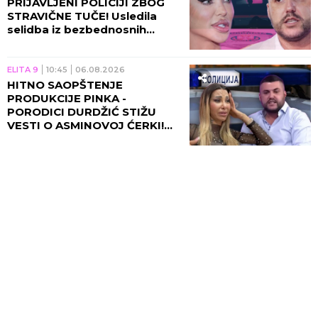
PRIJAVLJENI POLICIJI ZBOG
STRAVIČNE TUČE! Usledila
selidba iz bezbednosnih
razloga, sve otišlo predaleko!
ELITA 9
10:45
06.08.2026
HITNO SAOPŠTENJE
PRODUKCIJE PINKA -
PORODICI DURDŽIĆ STIŽU
VESTI O ASMINOVOJ ĆERKI!
Aneli se momentalno vraća u
Beograd zbog Nore!