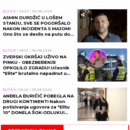
ELITA 9
09:47
06.08.2026
ASMIN DURDŽIĆ U LOŠEM
STANJU, SVE SE POGORŠALO
NAKON INCIDENTA S MAJOM!
Ono što se desilo na putu do
Pinka će vas NAJEŽITI!
ELITA 9
08:53
06.08.2026
ZVERSKI OKRŠAJ UŽIVO NA
PINKU - OBEZBEĐENJE
OPKOLILO ZGRADU! Učesnik
"Elite" brutalno napadnut u
programu, voditelj prekinuo
emisiju!
ELITA 9
05:45
06.08.2026
ANĐELA ĐURIČIĆ POBEGLA NA
DRUGI KONTINENT! Nakon
potisivanja ugovora za "Elitu
10" DONELA ŠOK-ODLUKU!
(VIDEO)