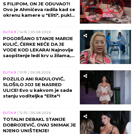
S FILIPOM, ON JE ODUVAO?!
Ovo je Ahmićeva radila kad se
okrenu kamere u "Eliti", pukla
bruka!
ELITA 9
14:15
05.08.2026
POGORŠANO STANJE MARIJE
KULIĆ, ĆERKE NEĆE DA JE
VODE KOD LEKARA! Najnovije
saopštenje ledi krv u žilama,
Miljanina majka jedva hoda!
ELITA 9
13:15
05.08.2026
POZLILO ANI RADULOVIĆ,
SLOŠILO JOJ SE NASRED
ULICE! Evo u kakvom je sada
stanju voditeljka "Elite"!
ELITA 9
12:15
05.08.2026
TOTALNI DEBAKL STANIJE
DOBROJEVIĆ, OVAJ SNIMAK JE
NJENO UNIŠTENJE!