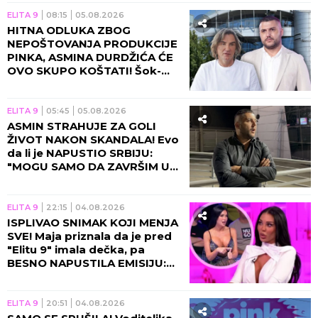
ELITA 9
08:15
05.08.2026
HITNA ODLUKA ZBOG
NEPOŠTOVANJA PRODUKCIJE
PINKA, ASMINA DURDŽIĆA ĆE
OVO SKUPO KOŠTATI! Šok-
bomba o ulasku u "Elitu 10",
sada je konačno!
ELITA 9
05:45
05.08.2026
ASMIN STRAHUJE ZA GOLI
ŽIVOT NAKON SKANDALA! Evo
da li je NAPUSTIO SRBIJU:
"MOGU SAMO DA ZAVRŠIM U
ZATVORU ILI ISPOD ZEMLJE!"
ELITA 9
22:15
04.08.2026
ISPLIVAO SNIMAK KOJI MENJA
SVE! Maja priznala da je pred
"Elitu 9" imala dečka, pa
BESNO NAPUSTILA EMISIJU:
TAJNO SE VIĐALI OVDE?!
ELITA 9
20:51
04.08.2026