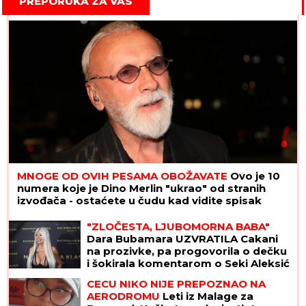
PREPORUKA ZA VAS
MNOGE OD OVIH PESAMA OBOŽAVATE
Ovo je 10
numera koje je Dino Merlin "ukrao" od stranih
izvođača - ostaćete u čudu kad vidite spisak
"ZLOČESTA, LJUBOMORNA BABA"
Dara Bubamara UZVRATILA Cakani
na prozivke, pa progovorila o dečku
i šokirala komentarom o Seki Aleksić
(VIDEO)
CECU NIKO NIJE PREPOZNAO NA
AERODROMU
Leti iz Malage za