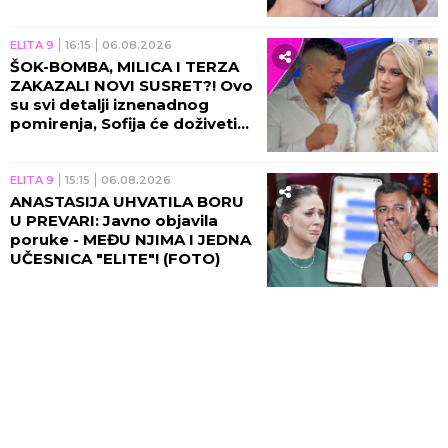
Gabi! (VIDEO)
ELITA 9
16:15
06.08.2026
ŠOK-BOMBA, MILICA I TERZA
ZAKAZALI NOVI SUSRET?! Ovo
su svi detalji iznenadnog
pomirenja, Sofija će doživeti
nervni slom!
ELITA 9
15:15
06.08.2026
ANASTASIJA UHVATILA BORU
U PREVARI: Javno objavila
poruke - MEĐU NJIMA I JEDNA
UČESNICA "ELITE"! (FOTO)