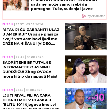
sada ne može samoj sebi da
pomogne: Tuče, suđenja i javne
optužbe pretvorile karijeru iz snova
by Aklamator
u PETPARAČKU SAPUNICU
ELITA 9
23:57
05.08.2026
"STANIJI ĆU ZABRANITI ULAZ
U AMERIKU!" Uroš se plaši za
svoj život: Asminovi ljudi me
DRŽE NA NIŠANU! (VIDEO,
GALERIJA)
ELITA 9
22:45
05.08.2026
SAOPŠTENE BRTUTALNE
INFORMACIJE O ASMINU
DURDŽIĆU! Zbog OVOGA
mora hitno da napusti Maju!
ELITA 9
21:45
05.08.2026
LJUTI RIVAL FILIPA CARA
OTKRIO MOTV ULASKA U
"ELITU 10"! Njegovo ime svi