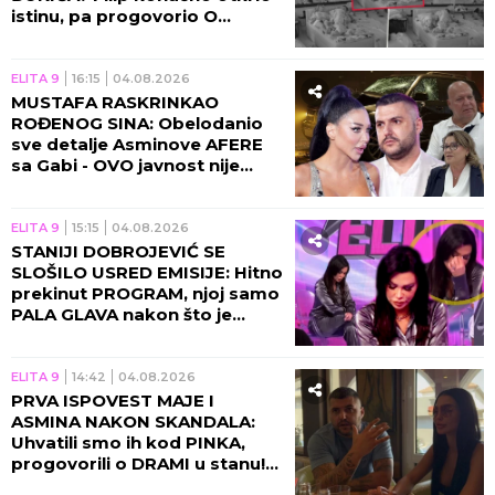
istinu, pa progovorio O
ŽENIDBI: NIJE MI LAKO, OD
TOGA NE BEŽIM!
ELITA 9
16:15
04.08.2026
MUSTAFA RASKRINKAO
ROĐENOG SINA: Obelodanio
sve detalje Asminove AFERE
sa Gabi - OVO javnost nije
znala, Aneli poseduje
KLJUČNE INFORMACIJE!
ELITA 9
15:15
04.08.2026
STANIJI DOBROJEVIĆ SE
SLOŠILO USRED EMISIJE: Hitno
prekinut PROGRAM, njoj samo
PALA GLAVA nakon što je
dobila RAZARAJUĆE
INFORMACIJE!
ELITA 9
14:42
04.08.2026
PRVA ISPOVEST MAJE I
ASMINA NAKON SKANDALA:
Uhvatili smo ih kod PINKA,
progovorili o DRAMI u stanu!
(VIDEO)