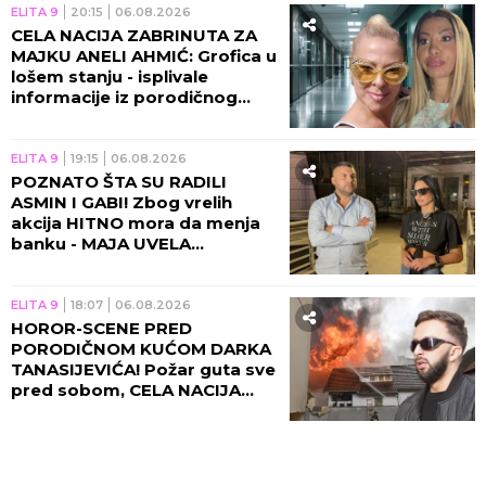
ELITA 9
20:15
06.08.2026
CELA NACIJA ZABRINUTA ZA
MAJKU ANELI AHMIĆ: Grofica u
lošem stanju - isplivale
informacije iz porodičnog
doma!
ELITA 9
19:15
06.08.2026
POZNATO ŠTA SU RADILI
ASMIN I GABI! Zbog vrelih
akcija HITNO mora da menja
banku - MAJA UVELA
RESTRIKCIJE!
ELITA 9
18:07
06.08.2026
HOROR-SCENE PRED
PORODIČNOM KUĆOM DARKA
TANASIJEVIĆA! Požar guta sve
pred sobom, CELA NACIJA
UZNEMIRENA! (UZNEMIRUJUĆ
VIDEO)