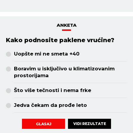
ANKETA
Kako podnosite paklene vrućine?
Uopšte mi ne smeta +40
Boravim u isključivo u klimatizovanim
prostorijama
Što više tečnosti i nema frke
Jedva čekam da prođe leto
VIDI REZULTATE
GLASAJ