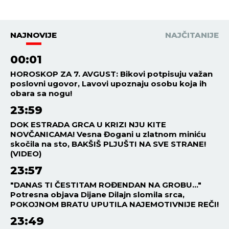
NAJNOVIJE
NAJČITANIJE
00:01
HOROSKOP ZA 7. AVGUST: Bikovi potpisuju važan
poslovni ugovor, Lavovi upoznaju osobu koja ih
obara sa nogu!
23:59
DOK ESTRADA GRCA U KRIZI NJU KITE
NOVČANICAMA! Vesna Đogani u zlatnom miniću
skočila na sto, BAKŠIŠ PLJUŠTI NA SVE STRANE!
(VIDEO)
23:57
"DANAS TI ČESTITAM ROĐENDAN NA GROBU..."
Potresna objava Dijane Dilajn slomila srca,
POKOJNOM BRATU UPUTILA NAJEMOTIVNIJE REČI!
23:49