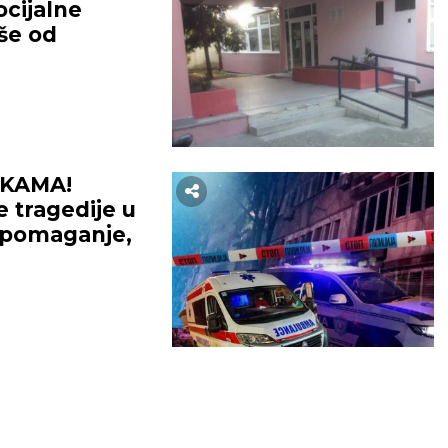
cijalne
iše od
UKAMA!
e tragedije u
zapomaganje,