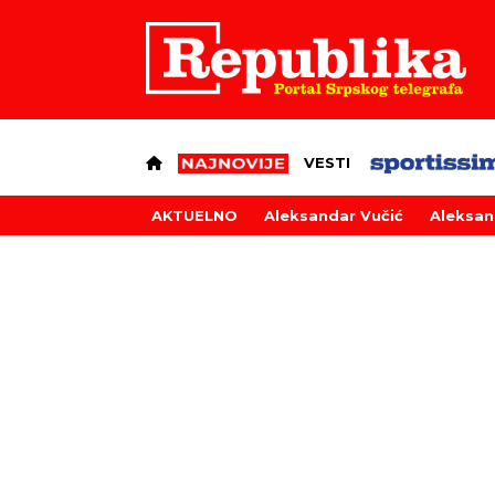
VESTI
AKTUELNO
Aleksandar Vučić
Aleksan