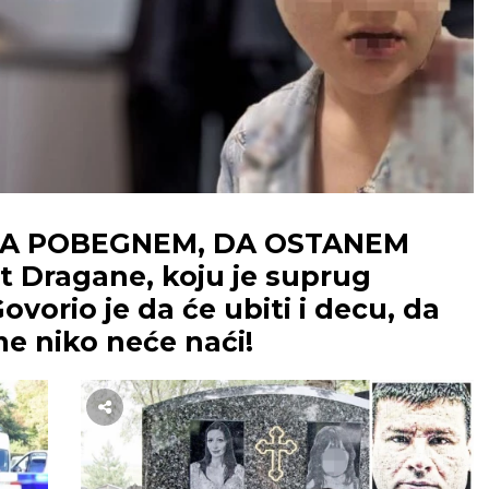
DA POBEGNEM, DA OSTANEM
t Dragane, koju je suprug
vorio je da će ubiti i decu, da
e niko neće naći!