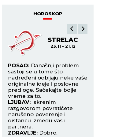
joj pisali krivičnu prijavu
HOROSKOP
A
STRELAC
JA
23.11 - 21.12
21.12
POSAO:
Današnji problem
POSAO:
Iskoristit
sastoji se u tome što
jedne uticajne os
da
nadređeni odbijaju neke vaše
postignete rezulta
originalne ideje i poslovne
vas vinuti visoko. F
predloge. Sačekajte bolje
dobar period.
vreme za to.
LJUBAV:
Slobodni 
LJUBAV:
Iskrenim
danas mogu upozn
razgovorom povratićete
partnera na neki
e s
narušeno poverenje i
putovanjima i u k
da
distancu između vas i
poslovnih saradnik
partnera.
Prepustite se stra
ZDRAVLJE:
Dobro.
ZDRAVLJE:
Odličn