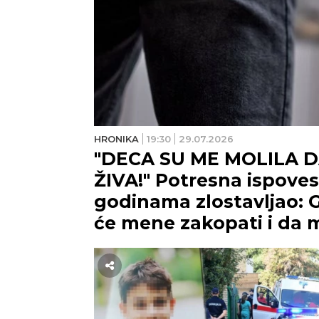
HRONIKA
19:30
29.07.2026
"DECA SU ME MOLILA 
ŽIVA!" Potresna ispoves
godinama zlostavljao: Go
će mene zakopati i da m