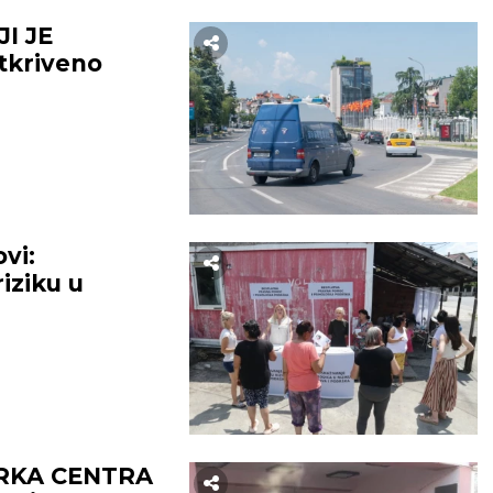
I JE
tkriveno
ovi:
riziku u
RKA CENTRA