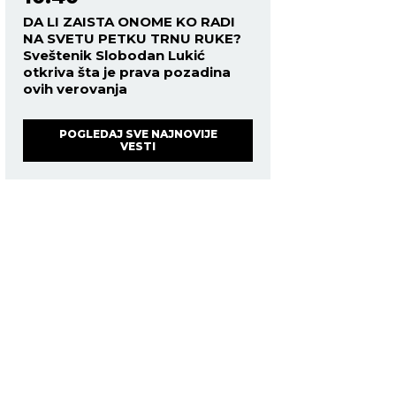
DA LI ZAISTA ONOME KO RADI
NA SVETU PETKU TRNU RUKE?
Sveštenik Slobodan Lukić
otkriva šta je prava pozadina
ovih verovanja
POGLEDAJ SVE NAJNOVIJE
VESTI