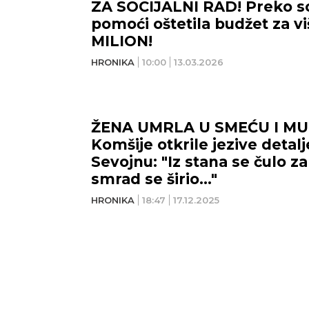
ZA SOCIJALNI RAD! Preko so
pomoći oštetila budžet za v
MILION!
HRONIKA
10:00
13.03.2026
ŽENA UMRLA U SMEĆU I M
Komšije otkrile jezive detalj
Sevojnu: "Iz stana se čulo 
smrad se širio..."
HRONIKA
18:47
17.12.2025