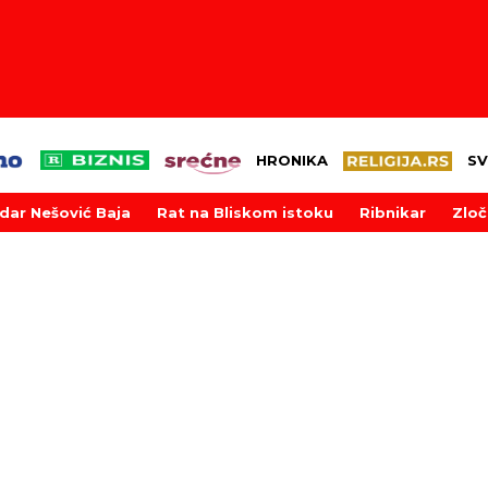
HRONIKA
SV
dar Nešović Baja
Rat na Bliskom istoku
Ribnikar
Zloč