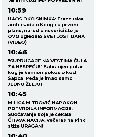
teretni voz! IMA POVREĐENIH!
10:59
HAOS OKO SNIMKA: Francuska
ambasada u Kongu u prvom
planu, narod u neverici što je
OVO ugledalo SVETLOST DANA
(VIDEO)
10:46
"SUPRUGA JE NA VESTIMA ČULA
ZA NESREĆU!" Sahranjen putar
kog je kamion pokosio kod
Šapca: Peđa je imao samo
JEDNU ŽELJU!
10:45
MILICA MITROVIĆ NAPOKON
POTVRDILA INFORMACIJE:
Suočavanje koje je čekala
ČITAVA NACIJA, večeras na Pink
stiže URAGAN!
10:40