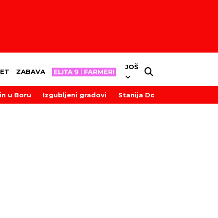
JOŠ
ET
ZABAVA
in u Boru
Izgubljeni gradovi
Stanija Dobrojević