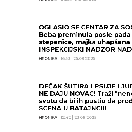
kolenima.
OGLASIO SE CENTAR ZA SOC
Beba preminula posle pada 
stepenice, majka uhapšena 
INSPEKCIJSKI NADZOR NAD
NOVI SAD
NIŠ
PORODICOM!
HRONIKA
16:53
25.09.2025
28
°C
DEČAK ŠUTIRA I PSUJE LJ
Vedro nebo
NE DAJU NOVAC! Traži "nen
svotu da bi ih pustio da pro
Min temp:
20
°C
Max temp:
35
°C
Min 
SCENA U BATAJNCII!
Vetar:
4
m/s
Vlažnost:
45
%
Vet
HRONIKA
12:42
23.09.2025