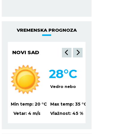
osećate.
VREMENSKA PROGNOZA
NOVI SAD
NIŠ
28
°C
3
Vedro nebo
Ve
5
°C
Min temp:
20
°C
Max temp:
35
°C
Min temp:
22
°C
Ma
9
%
Vetar:
4
m/s
Vlažnost:
45
%
Vetar:
7
m/s
Vl