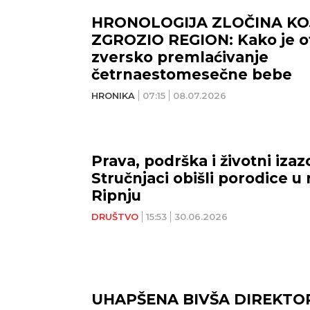
HRONOLOGIJA ZLOČINA KOJ
ZGROZIO REGION: Kako je o
zversko premlaćivanje
četrnaestomesečne bebe
HRONIKA
07:15
08.07.2026
Prava, podrška i životni izaz
Stručnjaci obišli porodice u 
Ripnju
DRUŠTVO
15:53
30.06.2026
UHAPŠENA BIVŠA DIREKTO