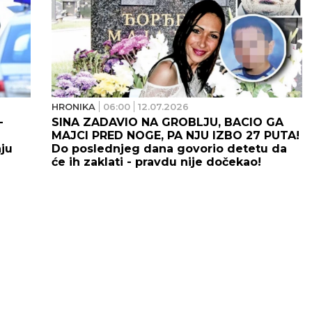
HRONIKA
06:00
12.07.2026
-
SINA ZADAVIO NA GROBLJU, BACIO GA
MAJCI PRED NOGE, PA NJU IZBO 27 PUTA!
aju
Do poslednjeg dana govorio detetu da
će ih zaklati - pravdu nije dočekao!