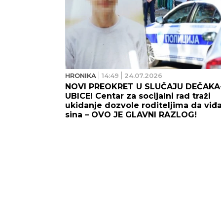
HRONIKA
14:49
24.07.2026
NOVI PREOKRET U SLUČAJU DEČAKA
UBICE! Centar za socijalni rad traži
ukidanje dozvole roditeljima da viđ
sina – OVO JE GLAVNI RAZLOG!