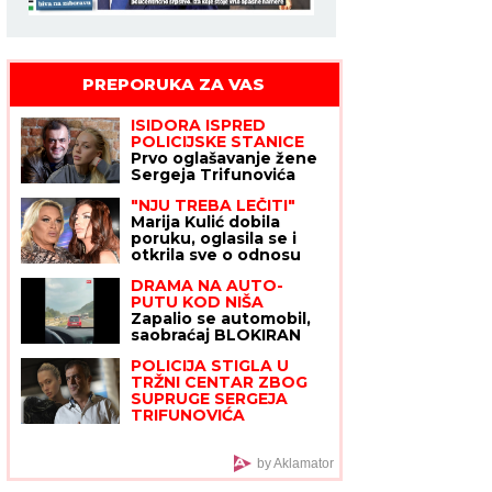
PREPORUKA ZA VAS
ISIDORA ISPRED
POLICIJSKE STANICE
Prvo oglašavanje žene
Sergeja Trifunovića
nakon što su ZVALI
"NJU TREBA LEČITI"
NADLEŽNE zbog nje:
Marija Kulić dobila
"Samo zato sam došla"
poruku, oglasila se i
otkrila sve o odnosu
Miljane i Zole
DRAMA NA AUTO-
PUTU KOD NIŠA
Zapalio se automobil,
saobraćaj BLOKIRAN
(VIDEO)
POLICIJA STIGLA U
TRŽNI CENTAR ZBOG
SUPRUGE SERGEJA
TRIFUNOVIĆA
Saznajemo:
Obezbeđenje hitno
reagovalo zbog
by Aklamator
SUMNJE NA KRAĐU, pa