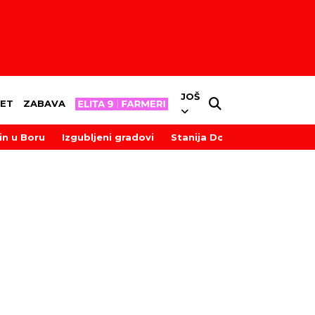
JOŠ
ET
ZABAVA
in u Boru
Izgubljeni gradovi
Stanija Dobrojević