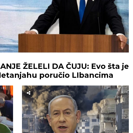
JE ŽELELI DA ČUJU: Evo šta je
etanjahu poručio LIbancima