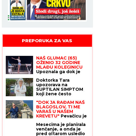
PREPORUKA ZA VAS
NAŠ GLUMAC (65)
OŽENIO 32 GODINE
MLAĐU KOLEGINICU
Upoznala ga dok je
bila na fakultetu, a
Doktorka Tara
sada pokazala čime se
upozorava na
bavi pored glume
SUPTILAN SIMPTOM
koji žene često
zanemare tokom
"DOK JA RAĐAM NAŠ
INFARKTA: "Ne mora
BLAGOSLOV, TI ME
da izgleda kao na
VARAŠ U NAŠEM
filmovima i da vas
KREVETU"
Pevačicu je
steže u grudima"
muž prevario dok je
Mesecima je planirala
bila u porodilištu: "To
venčanje, a onda je
boli"
pred oltarom usledio
šok: "Čekaj... je l' ovo