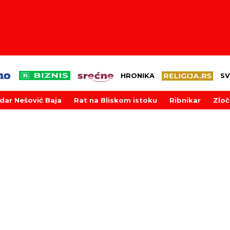
HRONIKA
SV
dar Nešović Baja
Rat na Bliskom istoku
Ribnikar
Zloč