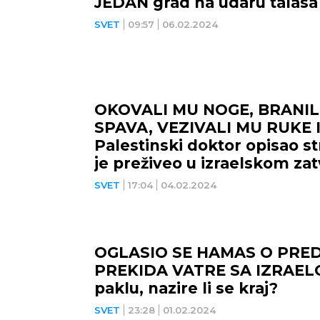
JEDAN grad na udaru talasa 
SVET
09:57
06.02.2024
OKOVALI MU NOGE, BRANIL
SPAVA, VEZIVALI MU RUKE I 
Palestinski doktor opisao s
je preživeo u izraelskom zat
DANA SMRŠAO 25 KILOGRAM
SVET
17:04
04.02.2024
OGLASIO SE HAMAS O PRE
PREKIDA VATRE SA IZRAELO
paklu, nazire li se kraj?
SVET
23:28
01.02.2024