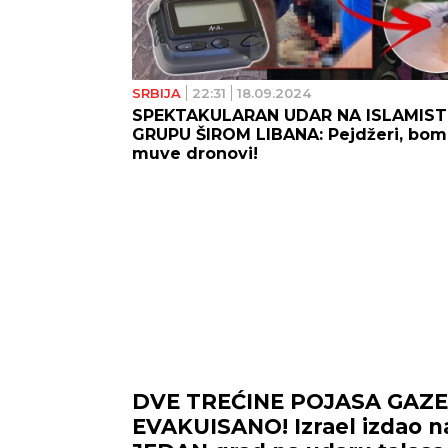
SRBIJA
22:31
18.09.2024
SPEKTAKULARAN UDAR NA ISLAMIST
GRUPU ŠIROM LIBANA: Pejdžeri, bom
muve dronovi!
DVE TREĆINE POJASA GAZE
EVAKUISANO! Izrael izdao n