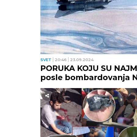
SVET
20:46
23.09.2024
PORUKA KOJU SU NAJMAN
posle bombardovanja N