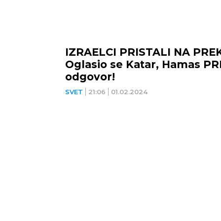
IZRAELCI PRISTALI NA PRE
Oglasio se Katar, Hamas P
odgovor!
SVET
21:06
01.02.2024