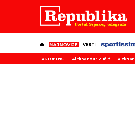
VESTI
AKTUELNO
Aleksandar Vučić
Aleksan