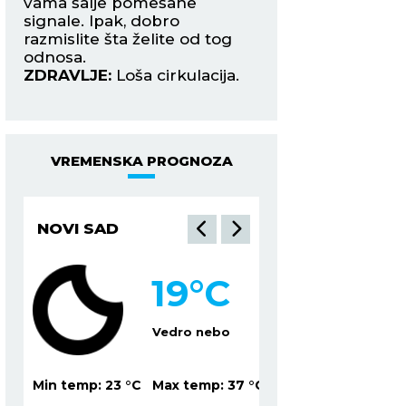
signale. Ipak, dobro
kolegom s posla. 
razmislite šta želite od tog
prepun strasti.
odnosa.
ZDRAVLJE:
Migren
ZDRAVLJE:
Loša cirkulacija.
VREMENSKA PROGNOZA
NOVI SAD
NIŠ
19
°C
2
Vedro nebo
Ve
37
°C
Min temp:
23
°C
Max temp:
37
°C
Min temp:
22
°C
Ma
9
%
Vetar:
3
m/s
Vlažnost:
71
%
Vetar:
1
m/s
Vl