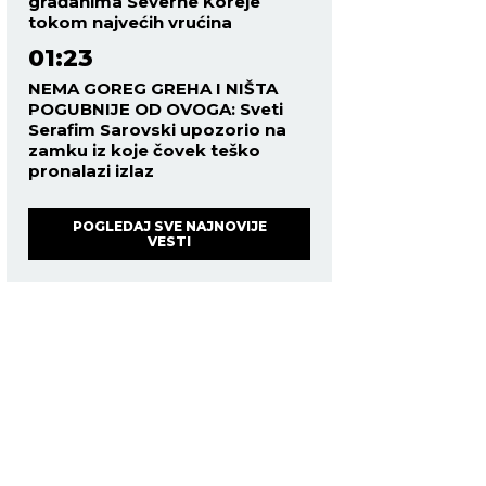
građanima Severne Koreje
tokom najvećih vrućina
01:23
NEMA GOREG GREHA I NIŠTA
POGUBNIJE OD OVOGA: Sveti
Serafim Sarovski upozorio na
zamku iz koje čovek teško
pronalazi izlaz
POGLEDAJ SVE NAJNOVIJE
VESTI