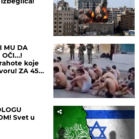
izbeglica!
I MU DA
OČI...!
trahote koje
voru! ZA 45
A! (VIDEO)
DLOGU
M! Svet u