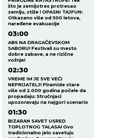
PRIRODNE KATASTROFE! Tek
što je zemljotres protresao
zemlju, stiže i OPASNI TAJFUN:
Otkazano više od 500 letova,
naređene evakuacije
03:00
ABS NA DRAGAČEVSKOM
SABORU! Festivali su mesto
dobre zabave, a ne rizične
vožnje!
02:30
VREME IM JE SVE VEĆI
NEPRIJATELJ! Piramide stare
više od 2.000 godina počele da
propadaju: Stručnjaci
upozoravaju na najgori scenario
01:30
BIZARAN SAVET USRED
TOPLOTNOG TALASA! Ovo
tradicionalno jelo savetuju