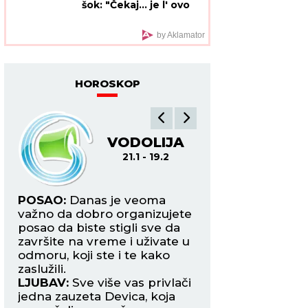
moguće?"
by Aklamator
HOROSKOP
VODOLIJA
R
21.1 - 19.2
19.2
ost
POSAO:
Danas je veoma
POSAO:
Posao s
važno da dobro organizujete
inostranstvom mož
e
posao da biste stigli sve da
ozbiljnu prepreku,
i
završite na vreme i uživate u
ćete biti u situaciji
odmoru, koji ste i te kako
improvizujete reše
zaslužili.
splet okolnosti.
LJUBAV:
Sve više vas privlači
LJUBAV:
Harmonič
jedna zauzeta Devica, koja
za sve zauzete Rib
vama šalje pomešane
uživaju u flertu s 