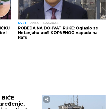
SVET
09:34
11.02.2024
IČKU
POBEDA NA DOHVAT RUKE: Oglasio se
be i
Netanjahu uoči KOPNENOG napada na
Rafu
 BIĆE
aređenje,