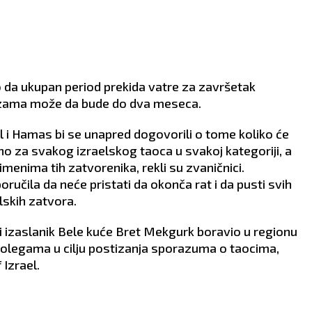
le. Ipak, dobro
kolegom s posla. Period
slite šta želite od tog
prepun strasti.
sa.
ZDRAVLJE:
Migrena.
VLJE:
Loša cirkulacija.
žio da ukupan period prekida vatre za završetak
fazama može da bude do dva meseca.
 Hamas bi se unapred dogovorili o tome koliko će
no za svakog izraelskog taoca u svakoj kategoriji, a
imenima tih zatvorenika, rekli su zvaničnici.
oručila da neće pristati da okonča rat i da pusti svih
lskih zatvora.
ni izaslanik Bele kuće Bret Mekgurk boravio u regionu
 kolegama u cilju postizanja sporazuma o taocima,
 Izrael.