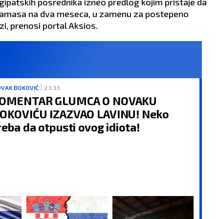
egipatskih posrednika izneo predlog kojim pristaje da
 Hamasa na dva meseca, u zamenu za postepeno
i, prenosi portal Aksios.
VAK ĐOKOVIĆ
23:33
OMENTAR GLUMCA O NOVAKU
OKOVIĆU IZAZVAO LAVINU! Neko
reba da otpusti ovog idiota!