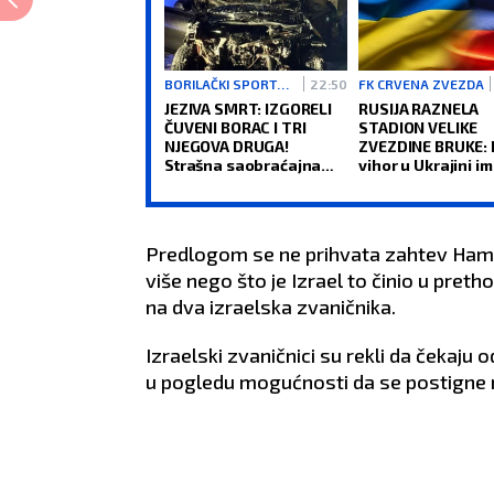
BORILAČKI SPORTOVI
22:50
FK CRVENA ZVEZDA
JEZIVA SMRT: IZGORELI
RUSIJA RAZNELA
ČUVENI BORAC I TRI
STADION VELIKE
NJEGOVA DRUGA!
ZVEZDINE BRUKE: 
Strašna saobraćajna
vihor u Ukrajini im
nesreća šokirala sve!
strašne sportske
posledice (VIDEO)
Predlogom se ne prihvata zahtev Hamas
više nego što je Izrael to činio u pret
na dva izraelska zvaničnika.
Izraelski zvaničnici su rekli da čekaju 
u pogledu mogućnosti da se postigne 