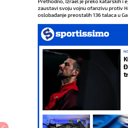
Prethodno, Izrael je preko katarskih i 
zaustavi svoju vojnu ofanzivu protiv
oslobađanje preostalih 136 talaca u Gaz
NO
K
Đ
t