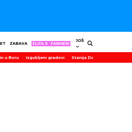
JOŠ
ET
ZABAVA
in u Boru
Izgubljeni gradovi
Stanija Dobrojević