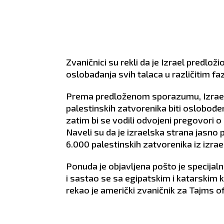
đu vas i
poslovnih saradnika.
signa
Prepustite se strastima.
razmi
obro.
ZDRAVLJE:
Odlično se
odno
osećate.
ZDRA
Zvaničnici su rekli da je Izrael predlo
oslobađanja svih talaca u različitim 
Prema predloženom sporazumu, Izrael i
palestinskih zatvorenika biti oslobođe
zatim bi se vodili odvojeni pregovori o 
Naveli su da je izraelska strana jasno p
6.000 palestinskih zatvorenika iz izrae
Ponuda je objavljena pošto je specijal
i sastao se sa egipatskim i katarskim
rekao je američki zvaničnik za Tajms of