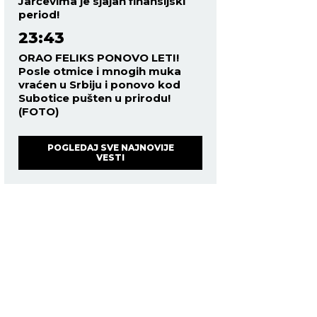
Jarčevima je sjajan finansijski
period!
23:43
ORAO FELIKS PONOVO LETI!
Posle otmice i mnogih muka
vraćen u Srbiju i ponovo kod
Subotice pušten u prirodu!
(FOTO)
POGLEDAJ SVE NAJNOVIJE
VESTI