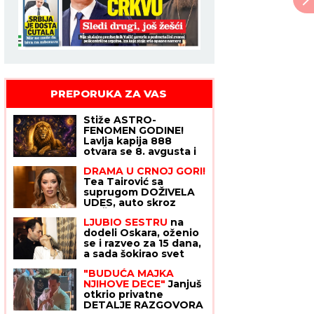
PREPORUKA ZA VAS
Stiže ASTRO-
FENOMEN GODINE!
Lavlja kapija 888
otvara se 8. avgusta i
donosi ogroman
DRAMA U CRNOJ GORI!
novac i PREOKRET
Tea Tairović sa
SUDBINE - ali jedan
suprugom DOŽIVELA
RITUAL morate da
UDES, auto skroz
uradite za uspeh
UNIŠTEN: Nakon
LJUBIO SESTRU
na
nesreće pevačica
dodeli Oskara, oženio
donela neočekivanu
se i razveo za 15 dana,
odluku
a sada šokirao svet
priznajem da je GEJ:
"BUDUĆA MAJKA
"Nadam se da će moja
NJIHOVE DECE"
Janjuš
porodica odabrati
otkrio privatne
razumevanje umesto
DETALJE RAZGOVORA
osude"