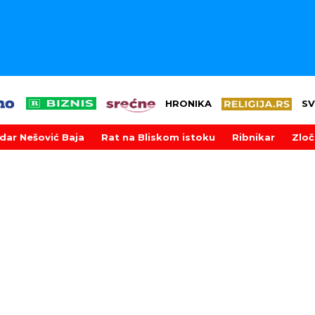
HRONIKA
SV
dar Nešović Baja
Rat na Bliskom istoku
Ribnikar
Zloč