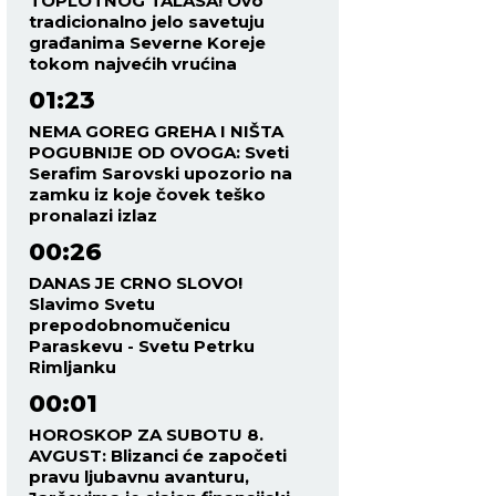
TOPLOTNOG TALASA! Ovo
tradicionalno jelo savetuju
građanima Severne Koreje
tokom najvećih vrućina
01:23
NEMA GOREG GREHA I NIŠTA
POGUBNIJE OD OVOGA: Sveti
Serafim Sarovski upozorio na
zamku iz koje čovek teško
pronalazi izlaz
00:26
DANAS JE CRNO SLOVO!
Slavimo Svetu
prepodobnomučenicu
Paraskevu - Svetu Petrku
Rimljanku
00:01
HOROSKOP ZA SUBOTU 8.
AVGUST: Blizanci će započeti
pravu ljubavnu avanturu,