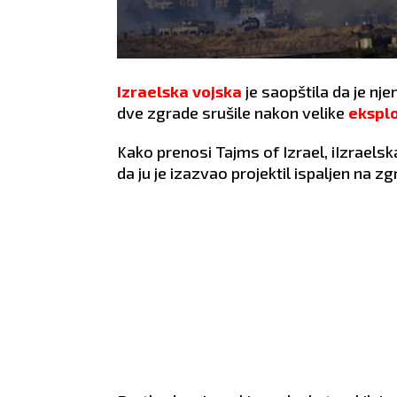
Izraelska vojska
je saopštila da je nje
dve zgrade srušile nakon velike
eksplo
Kako prenosi Tajms of Izrael, iIzraelsk
da ju je izazvao projektil ispaljen na z