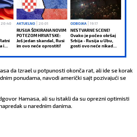
20:40
AKTUELNO
20:01
ODBOJKA
19:17
RUSIJA ŠOKIRANA NOVIM
NESTVARNE SCENE!
POTEZOM HRVATSKE:
Ovako je počeo okršaj
Ratni
Još jedan skandal, Rusi
Srbija - Rusija u Ubu,
a i
im ovo neće oprostiti!
gosti ovo neće nikad
zaboraviti!
a da Izrael u potpunosti okonča rat, ali ide se korak
hodnim ponudama, navodi američki sajt pozivajući se
odgovor Hamasa, ali su istakli da su oprezni optimisti
napredak u narednim danima.