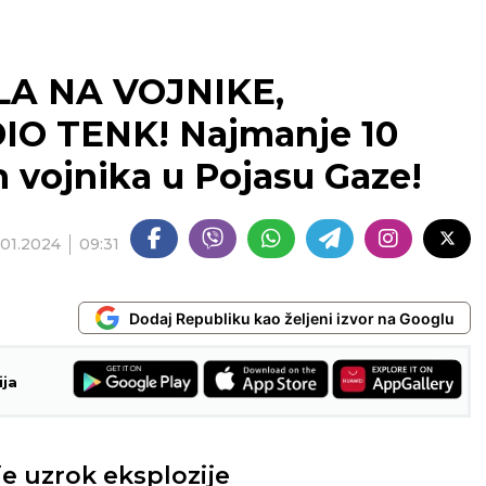
LA NA VOJNIKE,
O TENK! Najmanje 10
h vojnika u Pojasu Gaze!
.01.2024
09:31
Dodaj Republiku kao željeni izvor na Googlu
ija
uje uzrok eksplozije