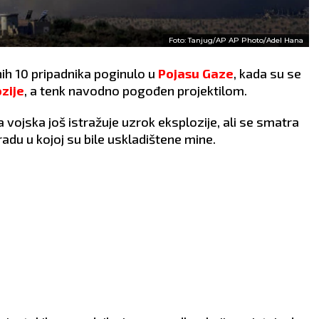
Foto: Tanjug/AP AP Photo/Adel Hana
nih 10 pripadnika poginulo u
Pojasu Gaze
, kada su se
zije
, a tenk navodno pogođen projektilom.
a vojska još istražuje uzrok eksplozije, ali se smatra
gradu u kojoj su bile uskladištene mine.