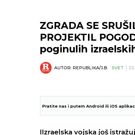
ZGRADA SE SRUŠI
PROJEKTIL POGODI
poginulih izraelski
AUTOR:
REPUBLIKA/J.B.
SVET
23
Pratite nas i putem Android ili iOS aplikac
IIzraelska vojska još istraž