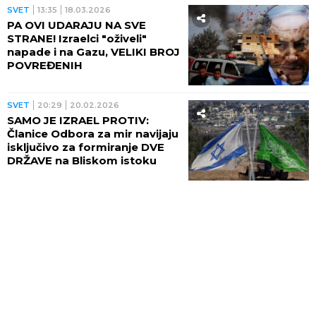
SVET
13:35
18.03.2026
PA OVI UDARAJU NA SVE
STRANE! Izraelci "oživeli"
napade i na Gazu, VELIKI BROJ
POVREĐENIH
SVET
20:29
20.02.2026
SAMO JE IZRAEL PROTIV:
Članice Odbora za mir navijaju
isključivo za formiranje DVE
DRŽAVE na Bliskom istoku