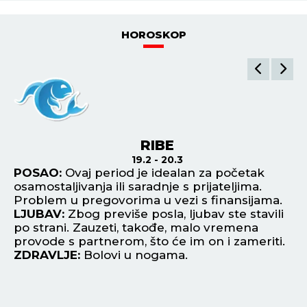
HOROSKOP
RIBE
19.2 - 20.3
POSAO:
Ovaj period je idealan za početak
P
osamostaljivanja ili saradnje s prijateljima.
un
Problem u pregovorima u vezi s finansijama.
la
je
LJUBAV:
Zbog previše posla, ljubav ste stavili
L
po strani. Zauzeti, takođe, malo vremena
up
provode s partnerom, što će im on i zameriti.
hu
ZDRAVLJE:
Bolovi u nogama.
Z