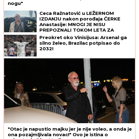
nogu"
Ceca Ražnatović u LEŽERNOM
IZDANJU nakon porođaja ĆERKE
Anastasije: MNOGI JE NISU
PREPOZNALI TOKOM LETA ZA
SRBIJU! (FOTO)
Preokret oko Vinisijusa: Arsenal ga
silno želeo, Brazilac potpisao do
2032!
"Otac je napustio majku jer je nije voleo, a onda je
ona pozajmljivala novac!" Ovo je istina o