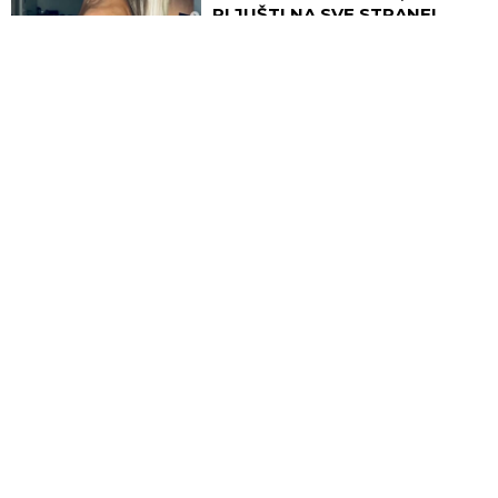
PLJUŠTI NA SVE STRANE!
(VIDEO)
ESTRADA
23:57
06.08.2026
"DANAS TI ČESTITAM
ROĐENDAN NA GROBU..."
Potresna objava Dijane Dilajn
slomila srca, POKOJNOM
BRATU UPUTILA
NAJEMOTIVNIJE REČI!
SVET
23:49
06.08.2026
ZBOG REKORDNOG NISKOG
VODOSTAJA DUNAVA,
ISPLIVALE I KOSTI NEMAČKIH
VOJNIKA! Neverovatna otkrića
ređaju se jedno za drugim -
pored njih motocikl Vermahta!
ŠTAMPANA IZDANJA