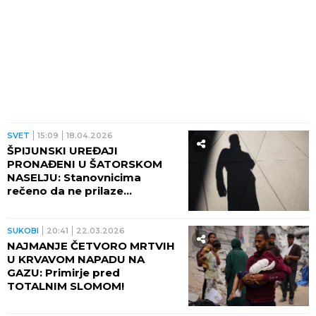
SVET
15:09
18.04.2026
ŠPIJUNSKI UREĐAJI
PRONAĐENI U ŠATORSKOM
NASELJU: Stanovnicima
rečeno da ne prilaze
sumnjivim predmetima
SUKOBI
20:41
22.03.2026
NAJMANJE ČETVORO MRTVIH
U KRVAVOM NAPADU NA
GAZU: Primirje pred
TOTALNIM SLOMOM!