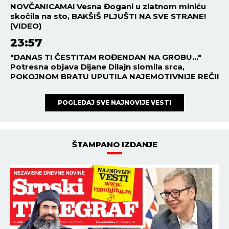
NOVČANICAMA! Vesna Đogani u zlatnom miniću
skočila na sto, BAKŠIŠ PLJUŠTI NA SVE STRANE!
(VIDEO)
23:57
"DANAS TI ČESTITAM ROĐENDAN NA GROBU..."
Potresna objava Dijane Dilajn slomila srca,
POKOJNOM BRATU UPUTILA NAJEMOTIVNIJE REČI!
POGLEDAJ SVE NAJNOVIJE VESTI
ŠTAMPANO IZDANJE