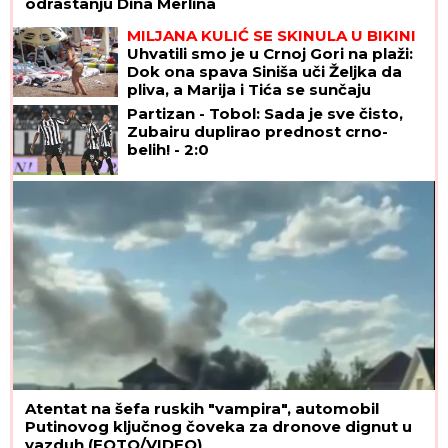
odrastanju Dina Merlina
MILJANA KULIĆ SE SKINULA U BIKINI
Uhvatili smo je u Crnoj Gori na plaži:
Dok ona spava Siniša uči Željka da
pliva, a Marija i Tića se sunčaju
(Video)
Partizan - Tobol: Sada je sve čisto,
Zubairu duplirao prednost crno-
belih! - 2:0
Atentat na šefa ruskih "vampira", automobil
Putinovog ključnog čoveka za dronove dignut u
vazduh (FOTO/VIDEO)