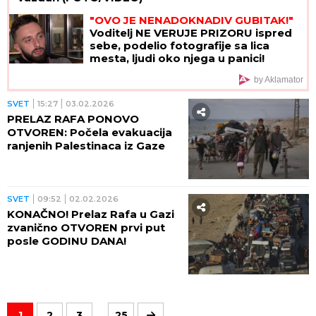
"OVO JE NENADOKNADIV GUBITAK!"
Voditelj NE VERUJE PRIZORU ispred
sebe, podelio fotografije sa lica
mesta, ljudi oko njega u panici!
(FOTO)
by Aklamator
SVET
15:27
03.02.2026
PRELAZ RAFA PONOVO
OTVOREN: Počela evakuacija
ranjenih Palestinaca iz Gaze
SVET
09:52
02.02.2026
KONAČNO! Prelaz Rafa u Gazi
zvanično OTVOREN prvi put
posle GODINU DANA!
...
1
2
3
25