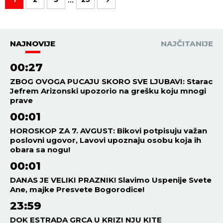
NAJNOVIJE
NAJČITANIJE
00:27
ZBOG OVOGA PUCAJU SKORO SVE LJUBAVI: Starac
Jefrem Arizonski upozorio na grešku koju mnogi
prave
00:01
HOROSKOP ZA 7. AVGUST: Bikovi potpisuju važan
poslovni ugovor, Lavovi upoznaju osobu koja ih
obara sa nogu!
00:01
DANAS JE VELIKI PRAZNIK! Slavimo Uspenije Svete
Ane, majke Presvete Bogorodice!
23:59
DOK ESTRADA GRCA U KRIZI NJU KITE