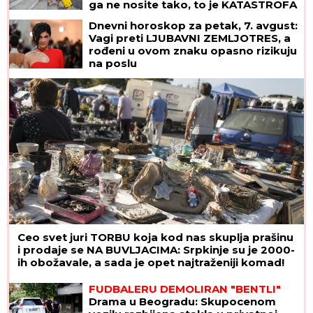
ga ne nosite tako, to je KATASTROFA
ZA KIČMU!"
Dnevni horoskop za petak, 7. avgust:
Vagi preti LJUBAVNI ZEMLJOTRES, a
rođeni u ovom znaku opasno rizikuju
na poslu
Ceo svet juri TORBU koja kod nas skuplja prašinu
i prodaje se NA BUVLJACIMA: Srpkinje su je 2000-
ih obožavale, a sada je opet najtraženiji komad!
FUDBALERU DEMOLIRAN "BENTLI"
Drama u Beogradu: Skupocenom