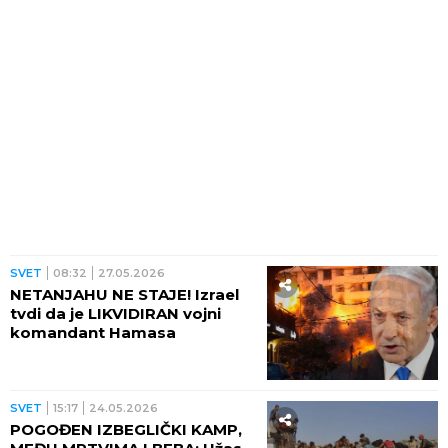
SVET
08:32
27.05.2026
NETANJAHU NE STAJE! Izrael
tvdi da je LIKVIDIRAN vojni
komandant Hamasa
SVET
15:17
24.05.2026
POGOĐEN IZBEGLIČKI KAMP,