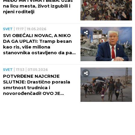
MEĐU MRTVIMA I BEBA: Užas
na licu mesta, život izgubili i
njeni roditelji
SVET
17:17
19.05.2026
SVI OBEĆALI NOVAC, A NIKO
DA GA UPLATI: Tramp besan
kao ris, više miliona
stanovnika ostavljeno da pati
i umire
SVET
17:53
07.05.2026
POTVRĐENE NAJCRNJE
SLUTNJE: Drastično porasla
smrtnost trudnica i
novorođenčadi! OVO JE
GLAVNI RAZLOG UŽASA