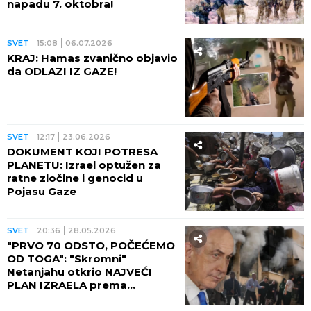
napadu 7. oktobra!
SVET
15:08
06.07.2026
KRAJ: Hamas zvanično objavio
da ODLAZI IZ GAZE!
SVET
12:17
23.06.2026
DOKUMENT KOJI POTRESA
PLANETU: Izrael optužen za
ratne zločine i genocid u
Pojasu Gaze
SVET
20:36
28.05.2026
"PRVO 70 ODSTO, POČEĆEMO
OD TOGA": "Skromni"
Netanjahu otkrio NAJVEĆI
PLAN IZRAELA prema
Palestincima