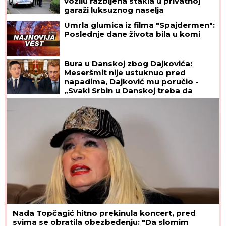
vozilu razbijena stakla u privatnoj
garaži luksuznog naselja
Umrla glumica iz filma "Spajdermen":
Poslednje dane života bila u komi
Bura u Danskoj zbog Dajkovića:
Meseršmit nije ustuknuo pred
napadima, Dajković mu poručio -
„Svaki Srbin u Danskoj treba da
prepozna političara poput tebe“
Nada Topčagić hitno prekinula koncert, pred
svima se obratila obezbeđenju: "Da slomim