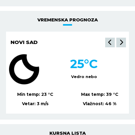
VREMENSKA PROGNOZA
NOVI SAD
25
°C
Vedro nebo
Min temp:
23
°C
Max temp:
39
°C
Vetar:
3
m/s
Vlažnost:
46
%
KURSNA LISTA