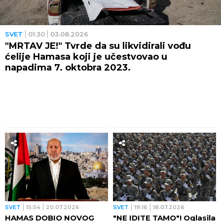
SVET
01:30
03.08.2026
"MRTAV JE!" Tvrde da su likvidirali vođu
ćelije Hamasa koji je učestvovao u
napadima 7. oktobra 2023.
SVET
15:54
20.07.2026
SVET
19:16
18.07.2026
HAMAS DOBIO NOVOG
"NE IDITE TAMO"! Oglasila