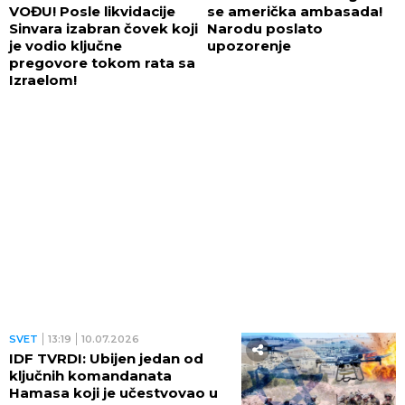
VOĐU! Posle likvidacije
se američka ambasada!
Sinvara izabran čovek koji
Narodu poslato
je vodio ključne
upozorenje
pregovore tokom rata sa
Izraelom!
SVET
13:19
10.07.2026
IDF TVRDI: Ubijen jedan od
ključnih komandanata
Hamasa koji je učestvovao u