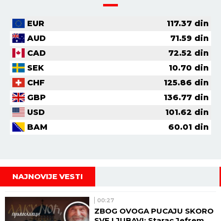
EUR
117.37
din
AUD
71.59
din
CAD
72.52
din
SEK
10.70
din
CHF
125.86
din
GBP
136.77
din
USD
101.62
din
BAM
60.01
din
NAJNOVIJE VESTI
00:27
ZBOG OVOGA PUCAJU SKORO
SVE LJUBAVI: Starac Jefrem