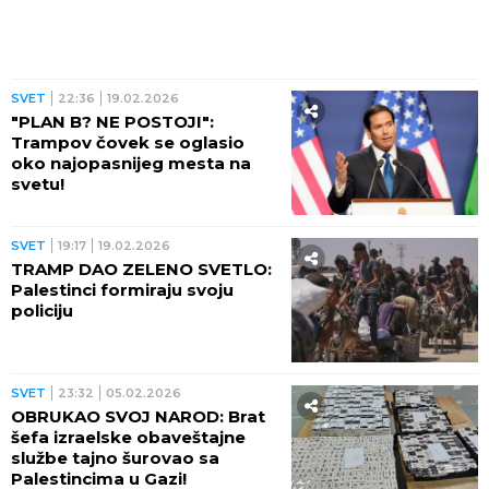
SVET
22:36
19.02.2026
"PLAN B? NE POSTOJI":
Trampov čovek se oglasio
oko najopasnijeg mesta na
svetu!
SVET
19:17
19.02.2026
TRAMP DAO ZELENO SVETLO:
Palestinci formiraju svoju
policiju
SVET
23:32
05.02.2026
OBRUKAO SVOJ NAROD: Brat
šefa izraelske obaveštajne
službe tajno šurovao sa
Palestincima u Gazi!