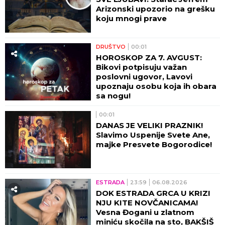
Arizonski upozorio na grešku
koju mnogi prave
DRUŠTVO
00:01
HOROSKOP ZA 7. AVGUST:
Bikovi potpisuju važan
poslovni ugovor, Lavovi
upoznaju osobu koja ih obara
sa nogu!
00:01
DANAS JE VELIKI PRAZNIK!
Slavimo Uspenije Svete Ane,
majke Presvete Bogorodice!
ESTRADA
23:59
06.08.2026
DOK ESTRADA GRCA U KRIZI
NJU KITE NOVČANICAMA!
Vesna Đogani u zlatnom
miniću skočila na sto, BAKŠIŠ