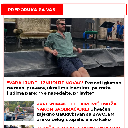
PREPORUKA ZA VAS
"VARA LJUDE I IZNUĐUJE NOVAC"
Poznati glumac
na meni prevare, ukrali mu identitet, pa traže
ljudima pare: "Ne nasedajte, prijavite"
PRVI SNIMAK TEE TAIROVIĆ I MUŽA
NAKON SAOBRAĆAJKE!
Uhvaćeni
zajedno u Budvi: Ivan sa ZAVOJEM
preko celog stopala, a evo kako
pevačica izgleda nakon udesa u
PEVAČICA IMA 54. GODINE I NIJEDNU