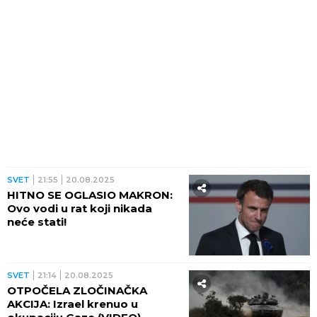
SVET
21:55
20.08.2025
HITNO SE OGLASIO MAKRON:
Ovo vodi u rat koji nikada
neće stati!
SVET
21:14
20.08.2025
OTPOČELA ZLOČINAČKA
AKCIJA: Izrael krenuo u