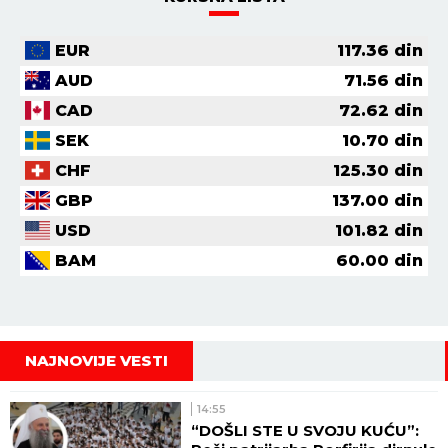
EUR
117.36
din
AUD
71.56
din
CAD
72.62
din
SEK
10.70
din
CHF
125.30
din
GBP
137.00
din
USD
101.82
din
BAM
60.00
din
NAJNOVIJE VESTI
14:55
“DOŠLI STE U SVOJU KUĆU”: