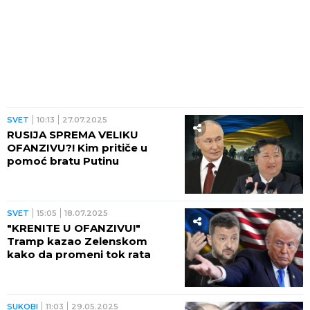
SVET
10:13
27.07.2025
RUSIJA SPREMA VELIKU
OFANZIVU?! Kim pritiče u
pomoć bratu Putinu
SVET
15:05
18.07.2025
"KRENITE U OFANZIVU!"
Tramp kazao Zelenskom
kako da promeni tok rata
SUKOBI
11:03
29.05.2025