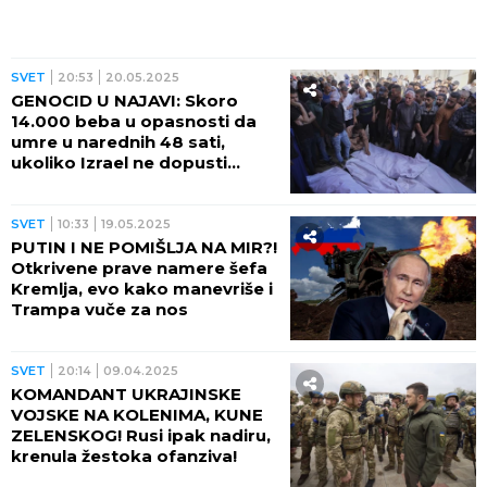
SVET
20:53
20.05.2025
GENOCID U NAJAVI: Skoro
14.000 beba u opasnosti da
umre u narednih 48 sati,
ukoliko Izrael ne dopusti
ulazak pomoći
SVET
10:33
19.05.2025
PUTIN I NE POMIŠLJA NA MIR?!
Otkrivene prave namere šefa
Kremlja, evo kako manevriše i
Trampa vuče za nos
SVET
20:14
09.04.2025
KOMANDANT UKRAJINSKE
VOJSKE NA KOLENIMA, KUNE
ZELENSKOG! Rusi ipak nadiru,
krenula žestoka ofanziva!