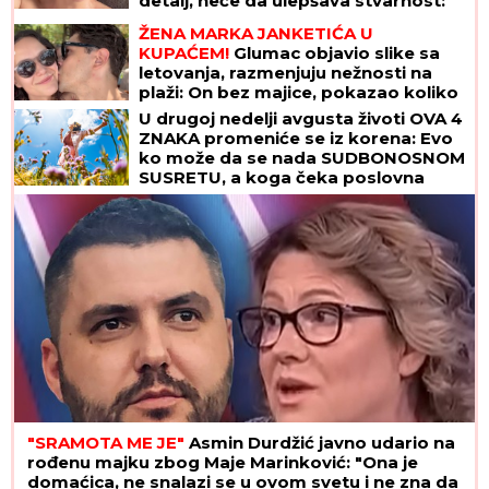
detalj, neće da ulepšava stvarnost:
"Tretman mi je preko potreban"
ŽENA MARKA JANKETIĆA U
(FOTO)
KUPAĆEM!
Glumac objavio slike sa
letovanja, razmenjuju nežnosti na
plaži: On bez majice, pokazao koliko
je posvećen otac
U drugoj nedelji avgusta životi OVA 4
ZNAKA promeniće se iz korena: Evo
ko može da se nada SUDBONOSNOM
SUSRETU, a koga čeka poslovna
ponuda IZ SNOVA
"SRAMOTA ME JE"
Asmin Durdžić javno udario na
rođenu majku zbog Maje Marinković: "Ona je
domaćica, ne snalazi se u ovom svetu i ne zna da