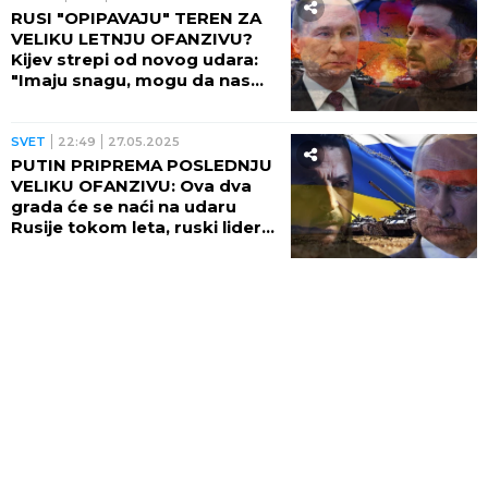
RUSI "OPIPAVAJU" TEREN ZA
VELIKU LETNJU OFANZIVU?
Kijev strepi od novog udara:
"Imaju snagu, mogu da nas
napadnu"
SVET
22:49
27.05.2025
PUTIN PRIPREMA POSLEDNJU
VELIKU OFANZIVU: Ova dva
grada će se naći na udaru
Rusije tokom leta, ruski lider
ih žarko želi