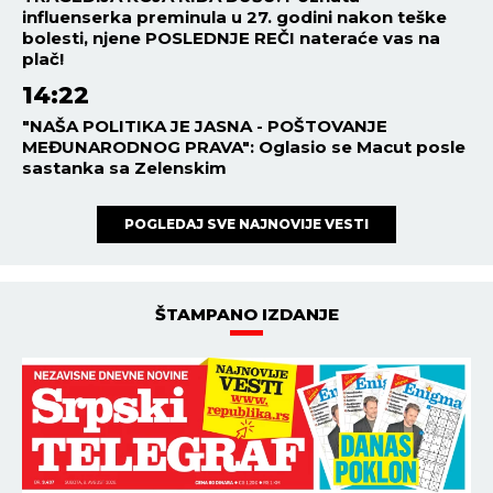
influenserka preminula u 27. godini nakon teške
bolesti, njene POSLEDNJE REČI nateraće vas na
plač!
14:22
"NAŠA POLITIKA JE JASNA - POŠTOVANJE
MEĐUNARODNOG PRAVA": Oglasio se Macut posle
sastanka sa Zelenskim
POGLEDAJ SVE NAJNOVIJE VESTI
ŠTAMPANO IZDANJE