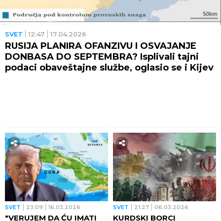
SVET
12:47
17.04.2026
RUSIJA PLANIRA OFANZIVU I OSVAJANJE
DONBASA DO SEPTEMBRA? Isplivali tajni
podaci obaveštajne službe, oglasio se i Kijev
SVET
23:09
16.03.2026
SVET
21:27
06.03.2026
"VERUJEM DA ĆU IMATI
KURDSKI BORCI