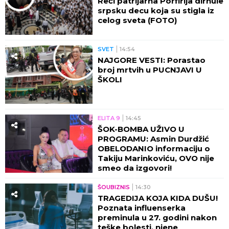
Reči patrijarha Porfirija dirnule
srpsku decu koja su stigla iz
celog sveta (FOTO)
SVET
14:54
NAJGORE VESTI: Porastao
broj mrtvih u PUCNJAVI U
ŠKOLI
ELITA 9
14:45
ŠOK-BOMBA UŽIVO U
PROGRAMU: Asmin Durdžić
OBELODANIO informaciju o
Takiju Marinkoviću, OVO nije
smeo da izgovori!
ŠOUBIZNIS
14:30
TRAGEDIJA KOJA KIDA DUŠU!
Poznata influenserka
preminula u 27. godini nakon
teške bolesti, njene