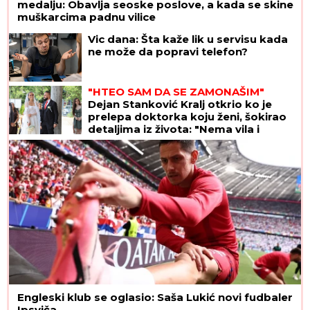
medalju: Obavlja seoske poslove, a kada se skine
muškarcima padnu vilice
Vic dana: Šta kaže lik u servisu kada
ne može da popravi telefon?
"HTEO SAM DA SE ZAMONAŠIM"
Dejan Stanković Kralj otkrio ko je
prelepa doktorka koju ženi, šokirao
detaljima iz života: "Nema vila i
kamiona" (VIDEO)
Engleski klub se oglasio: Saša Lukić novi fudbaler
Ipsviča