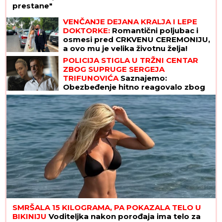
prestane"
VENČANJE DEJANA KRALJA I LEPE
DOKTORKE:
Romantični poljubac i
osmesi pred CRKVENU CEREMONIJU,
a ovo mu je velika životnu želja!
POLICIJA STIGLA U TRŽNI CENTAR
ZBOG SUPRUGE SERGEJA
TRIFUNOVIĆA
Saznajemo:
Obezbeđenje hitno reagovalo zbog
SUMNJE NA KRAĐU, pa joj pisali
krivičnu prijavu
SMRŠALA 15 KILOGRAMA, PA POKAZALA TELO U
BIKINIJU
Voditeljka nakon porođaja ima telo za