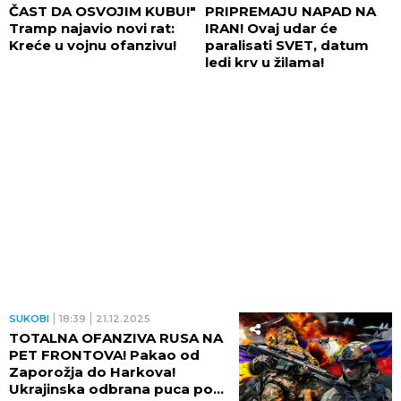
ČAST DA OSVOJIM KUBU!"
PRIPREMAJU NAPAD NA
Tramp najavio novi rat:
IRAN! Ovaj udar će
Kreće u vojnu ofanzivu!
paralisati SVET, datum
ledi krv u žilama!
SUKOBI
18:39
21.12.2025
TOTALNA OFANZIVA RUSA NA
PET FRONTOVA! Pakao od
Zaporožja do Harkova!
Ukrajinska odbrana puca po