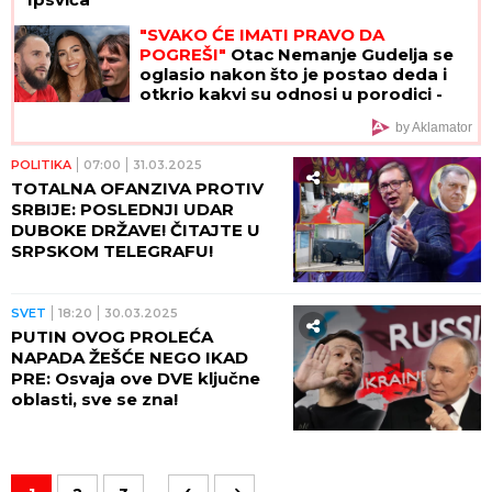
"SVAKO ĆE IMATI PRAVO DA
POGREŠI"
Otac Nemanje Gudelja se
oglasio nakon što je postao deda i
otkrio kakvi su odnosi u porodici -
sad je sve jasno
by Aklamator
POLITIKA
07:00
31.03.2025
TOTALNA OFANZIVA PROTIV
SRBIJE: POSLEDNJI UDAR
DUBOKE DRŽAVE! ČITAJTE U
SRPSKOM TELEGRAFU!
SVET
18:20
30.03.2025
PUTIN OVOG PROLEĆA
NAPADA ŽEŠĆE NEGO IKAD
PRE: Osvaja ove DVE ključne
oblasti, sve se zna!