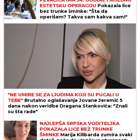
Crnoj Gori
ESTETSKU OPERACIJU
Pokazala lice
bez trunke šminke: "Šta da
operišem? Takva sam kakva sam!"
"NE UMIRE SE ZA LJUDIMA KOJI SU PUCALI U
TEBE"
Brutalno oglašavanje Jovane Jeremić 5
dana nakon veridbe Dragana Stankovića: "Znali
su šta rade"
NAJLEPŠA SRPSKA VODITELJKA
POKAZALA LICE BEZ TRUNKE
ŠMINKE
Marija Kilibarda zumira svaki