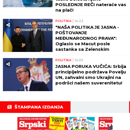
POSLEDNJE REČI nateraće vas
na plač!
POLITIKA
14:22
"NAŠA POLITIKA JE JASNA -
POŠTOVANJE
MEĐUNARODNOG PRAVA":
Oglasio se Macut posle
sastanka sa Zelenskim
POLITIKA
14:05
JASNA PORUKA VUČIĆA: Srbija
principijelno podržava Povelju
UN, zahvalni smo Ukrajini na
podršci našem suverenitetu!
ŠTAMPANA IZDANJA