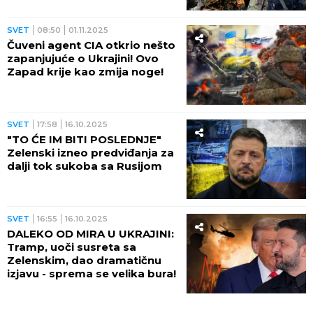
šavovima, Kijev pred
nemogućom odlukom! (FOTO)
SVET
08:50
01.11.2025
Čuveni agent CIA otkrio nešto
zapanjujuće o Ukrajini! Ovo
Zapad krije kao zmija noge!
SVET
17:58
16.10.2025
"TO ĆE IM BITI POSLEDNJE"
Zelenski izneo predviđanja za
dalji tok sukoba sa Rusijom
SVET
16:55
16.10.2025
DALEKO OD MIRA U UKRAJINI:
Tramp, uoči susreta sa
Zelenskim, dao dramatičnu
izjavu - sprema se velika bura!