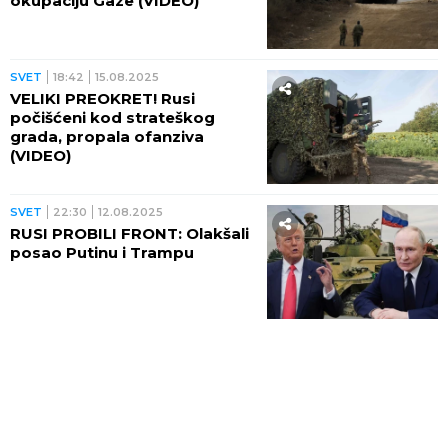
okupaciju Gaze (VIDEO)
SVET
18:42
15.08.2025
VELIKI PREOKRET! Rusi
počišćeni kod strateškog
grada, propala ofanziva
(VIDEO)
SVET
22:30
12.08.2025
RUSI PROBILI FRONT: Olakšali
posao Putinu i Trampu