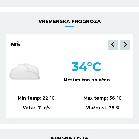
VREMENSKA PROGNOZA
NIŠ
34
°C
Mestimično oblačno
Min temp:
22
°C
Max temp:
36
°C
Vetar:
7
m/s
Vlažnost:
25
%
KURSNA LISTA