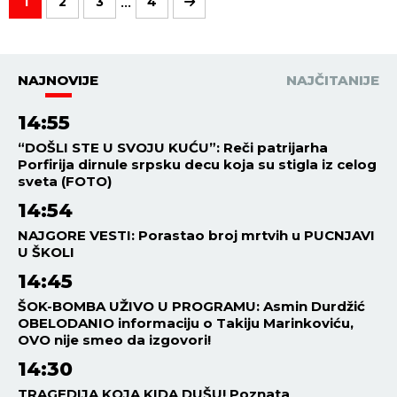
...
1
2
3
4
NAJNOVIJE
NAJČITANIJE
14:55
“DOŠLI STE U SVOJU KUĆU”: Reči patrijarha
Porfirija dirnule srpsku decu koja su stigla iz celog
sveta (FOTO)
14:54
NAJGORE VESTI: Porastao broj mrtvih u PUCNJAVI
U ŠKOLI
14:45
ŠOK-BOMBA UŽIVO U PROGRAMU: Asmin Durdžić
OBELODANIO informaciju o Takiju Marinkoviću,
OVO nije smeo da izgovori!
14:30
TRAGEDIJA KOJA KIDA DUŠU! Poznata