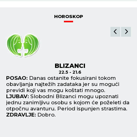
HOROSKOP
BLIZANCI
22.5 - 21.6
POSAO:
Danas ostanite fokusirani tokom
P
obavljanja najtežih zadataka jer su mogući
uč
đu
previdi koji vas mogu koštati mnogo.
st
LJUBAV:
Slobodni Blizanci mogu upoznati
L
o
jednu zanimljivu osobu s kojom će poželeti da
os
otpočnu avanturu. Period ispunjen strastima.
Ro
žu
ZDRAVLJE:
Dobro.
Z