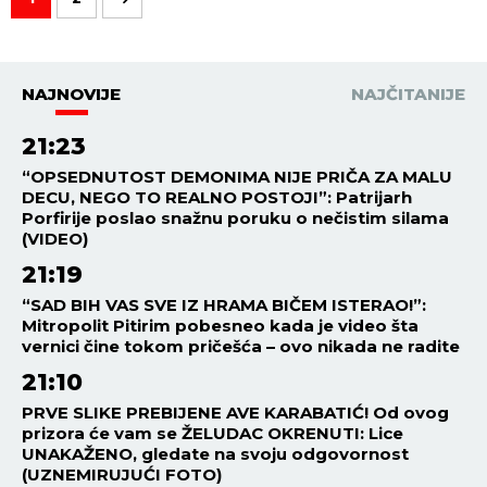
NAJNOVIJE
NAJČITANIJE
21:23
“OPSEDNUTOST DEMONIMA NIJE PRIČA ZA MALU
DECU, NEGO TO REALNO POSTOJI”: Patrijarh
Porfirije poslao snažnu poruku o nečistim silama
(VIDEO)
21:19
“SAD BIH VAS SVE IZ HRAMA BIČEM ISTERAO!”:
Mitropolit Pitirim pobesneo kada je video šta
vernici čine tokom pričešća – ovo nikada ne radite
21:10
PRVE SLIKE PREBIJENE AVE KARABATIĆ! Od ovog
prizora će vam se ŽELUDAC OKRENUTI: Lice
UNAKAŽENO, gledate na svoju odgovornost
(UZNEMIRUJUĆI FOTO)