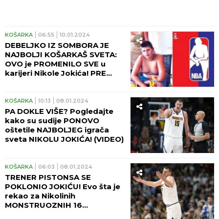
KOŠARKA
06:55
10.01.2024
DEBELJKO IZ SOMBORA JE
NAJBOLJI KOŠARKAŠ SVETA:
OVO je PROMENILO SVE u
karijeri Nikole Jokića! PRE
Miška Ražnatovića, JEDAN
ČOVEK je VEROVAO!
KOŠARKA
10:13
08.01.2024
PA DOKLE VIŠE? Pogledajte
kako su sudije PONOVO
oštetile NAJBOLJEG igrača
sveta NIKOLU JOKIĆA! (VIDEO)
KOŠARKA
06:03
08.01.2024
TRENER PISTONSA SE
POKLONIO JOKIĆU! Evo šta je
rekao za Nikolinih
MONSTRUOZNIH 16
asistencija! NBA istorija je