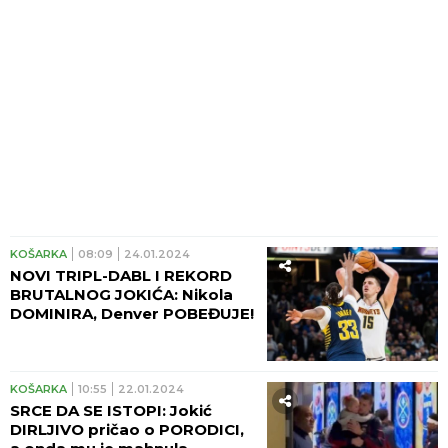
KOŠARKA
08:09
24.01.2024
NOVI TRIPL-DABL I REKORD
BRUTALNOG JOKIĆA: Nikola
DOMINIRA, Denver POBEĐUJE!
KOŠARKA
10:55
22.01.2024
SRCE DA SE ISTOPI: Jokić
DIRLJIVO pričao o PORODICI,