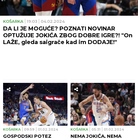
KOŠARKA
19:03
04.02.2024
DA LI JE MOGUĆE? POZNATI NOVINAR
OPTUŽUJE JOKIĆA ZBOG DOBRE IGRE?! "On
LAŽE, gleda saigrače kad im DODAJE!"
KOŠARKA
09:59
01.02.2024
KOŠARKA
05:31
01.02.2024
GOSPODSKI POTEZ
NEMA JOKIĆA, NEMA