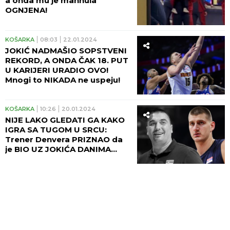
a onda mu je mahnula
OGNJENA!
KOŠARKA
08:03
22.01.2024
JOKIĆ NADMAŠIO SOPSTVENI
REKORD, A ONDA ČAK 18. PUT
U KARIJERI URADIO OVO!
Mnogi to NIKADA ne uspeju!
KOŠARKA
10:26
20.01.2024
NIJE LAKO GLEDATI GA KAKO
IGRA SA TUGOM U SRCU:
Trener Denvera PRIZNAO da
je BIO UZ JOKIĆA DANIMA
nakon smrti MILOJEVIĆA!