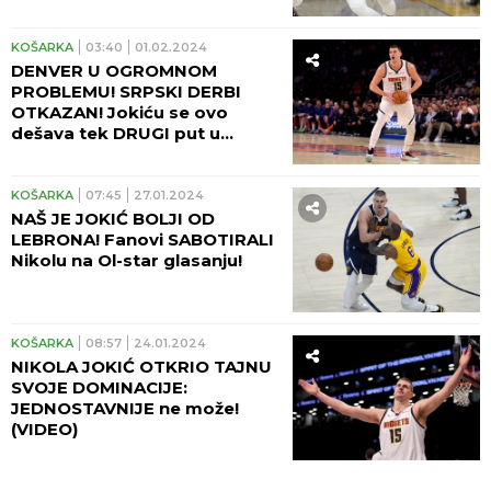
KOŠARKA
03:40
01.02.2024
DENVER U OGROMNOM
PROBLEMU! SRPSKI DERBI
OTKAZAN! Jokiću se ovo
dešava tek DRUGI put u
sezoni!
KOŠARKA
07:45
27.01.2024
NAŠ JE JOKIĆ BOLJI OD
LEBRONA! Fanovi SABOTIRALI
Nikolu na Ol-star glasanju!
KOŠARKA
08:57
24.01.2024
NIKOLA JOKIĆ OTKRIO TAJNU
SVOJE DOMINACIJE:
JEDNOSTAVNIJE ne može!
(VIDEO)