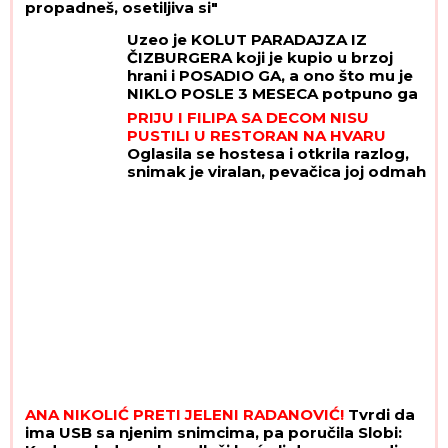
propadneš, osetiljiva si"
Uzeo je KOLUT PARADAJZA IZ
ČIZBURGERA koji je kupio u brzoj
hrani i POSADIO GA, a ono što mu je
NIKLO POSLE 3 MESECA potpuno ga
je šokiralo i ostavilo bez teksta
PRIJU I FILIPA SA DECOM NISU
PUSTILI U RESTORAN NA HVARU
Oglasila se hostesa i otkrila razlog,
snimak je viralan, pevačica joj odmah
uzvratila: "Nisam se naljutila"
ANA NIKOLIĆ PRETI JELENI RADANOVIĆ!
Tvrdi da
ima USB sa njenim snimcima, pa poručila Slobi: