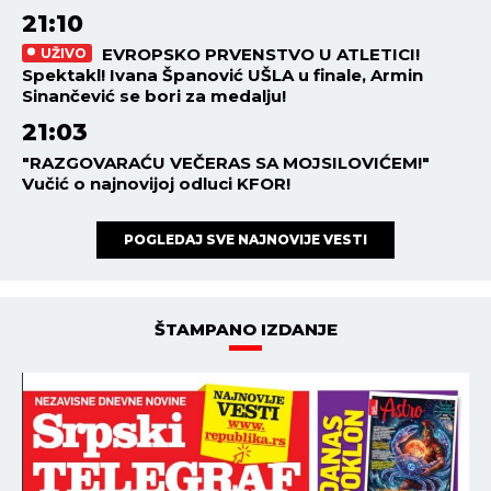
21:10
EVROPSKO PRVENSTVO U ATLETICI!
UŽIVO
Spektakl! Ivana Španović UŠLA u finale, Armin
Sinančević se bori za medalju!
21:03
"RAZGOVARAĆU VEČERAS SA MOJSILOVIĆEM!"
Vučić o najnovijoj odluci KFOR!
POGLEDAJ SVE NAJNOVIJE VESTI
ŠTAMPANO IZDANJE