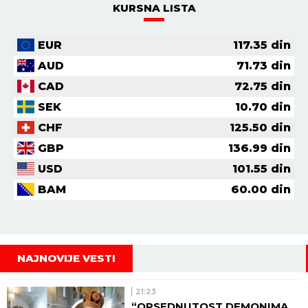
KURSNA LISTA
EUR
117.35
din
AUD
71.73
din
CAD
72.75
din
SEK
10.70
din
CHF
125.50
din
GBP
136.99
din
USD
101.55
din
BAM
60.00
din
NAJNOVIJE VESTI
21:23
“OPSEDNUTOST DEMONIMA