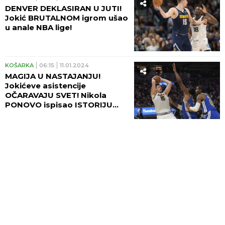
DENVER DEKLASIRAN U JUTI!
Jokić BRUTALNOM igrom ušao
u anale NBA lige!
KOŠARKA
06:15
11.01.2024
MAGIJA U NASTAJANJU!
Jokićeve asistencije
OČARAVAJU SVET! Nikola
PONOVO ispisao ISTORIJU
košarke! (VIDEO)