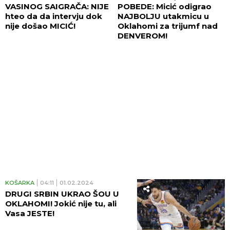
VASINOG SAIGRAČA: NIJE
POBEDE: Micić odigrao
hteo da da intervju dok
NAJBOLJU utakmicu u
nije došao MICIĆ!
Oklahomi za trijumf nad
DENVEROM!
KOŠARKA
04:11
01.02.2024
DRUGI SRBIN UKRAO ŠOU U
OKLAHOMI! Jokić nije tu, ali
Vasa JESTE!