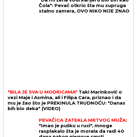
AVGUSTOVSKE VRUĆINE NE "SPALE"
Čola": Pevač otkrio šta mu supruga
stalno zamera, OVO NIKO NIJE ZNAO
"BILA JE SVA U MODRICAMA"
Taki Marinković o
vezi Maje i Asmina, ali i Filipa Cara, priznao i da
mu je žao što je PREKINULA TRUDNOĆU: "Danas
bih bio deka" (VIDEO)
PEVAČICA ZATEKLA MRTVOG MUŽA:
"Imao je pušku u ruci", mnoge
rasplakalo šta je morala da radi 40
dana nakon njegove smrti