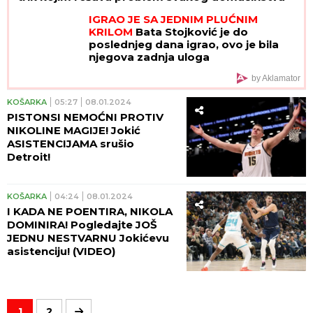
IGRAO JE SA JEDNIM PLUĆNIM
KRILOM
Bata Stojković je do
poslednjeg dana igrao, ovo je bila
njegova zadnja uloga
by Aklamator
KOŠARKA
05:27
08.01.2024
PISTONSI NEMOĆNI PROTIV
NIKOLINE MAGIJE! Jokić
ASISTENCIJAMA srušio
Detroit!
KOŠARKA
04:24
08.01.2024
I KADA NE POENTIRA, NIKOLA
DOMINIRA! Pogledajte JOŠ
JEDNU NESTVARNU Jokićevu
asistenciju! (VIDEO)
1
2