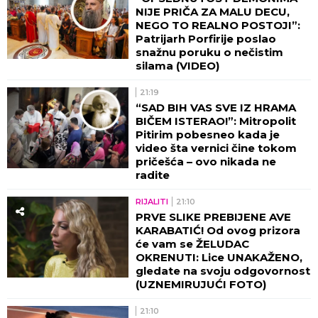
NIJE PRIČA ZA MALU DECU,
NEGO TO REALNO POSTOJI”:
Patrijarh Porfirije poslao
snažnu poruku o nečistim
silama (VIDEO)
21:19
“SAD BIH VAS SVE IZ HRAMA
BIČEM ISTERAO!”: Mitropolit
Pitirim pobesneo kada je
video šta vernici čine tokom
pričešća – ovo nikada ne
radite
RIJALITI
21:10
PRVE SLIKE PREBIJENE AVE
KARABATIĆ! Od ovog prizora
će vam se ŽELUDAC
OKRENUTI: Lice UNAKAŽENO,
gledate na svoju odgovornost
(UZNEMIRUJUĆI FOTO)
21:10