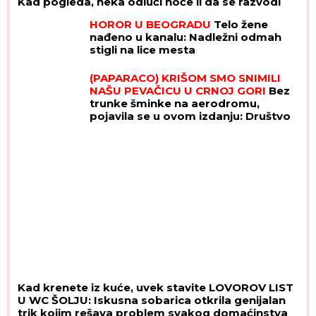
Kad pogleda, neka odluči hoće li da se razvodi
HOROR U BEOGRADU
Telo žene
nađeno u kanalu: Nadležni odmah
stigli na lice mesta
(PAPARACO) KRIŠOM SMO SNIMILI
NAŠU PEVAČICU U CRNOJ GORI
Bez
trunke šminke na aerodromu,
pojavila se u ovom izdanju: Društvo
joj pravi poznati muškarac
Kad krenete iz kuće, uvek stavite LOVOROV LIST
U WC ŠOLJU: Iskusna sobarica otkrila genijalan
trik kojim rešava problem svakog domaćinstva