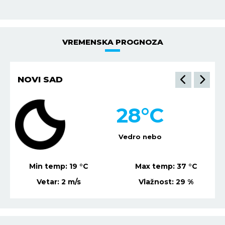
VREMENSKA PROGNOZA
NIŠ
28
°C
Vedro nebo
Min temp:
21
°C
Max temp:
37
°C
Vetar:
4
m/s
Vlažnost:
43
%