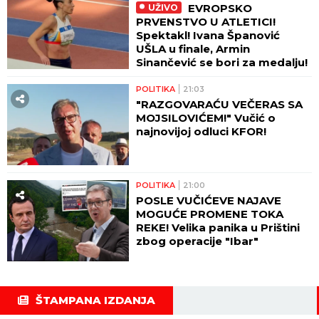
EVROPSKO
UŽIVO
PRVENSTVO U ATLETICI!
Spektakl! Ivana Španović
UŠLA u finale, Armin
Sinančević se bori za medalju!
POLITIKA
21:03
"RAZGOVARAĆU VEČERAS SA
MOJSILOVIĆEM!" Vučić o
najnovijoj odluci KFOR!
POLITIKA
21:00
POSLE VUČIĆEVE NAJAVE
MOGUĆE PROMENE TOKA
REKE! Velika panika u Prištini
zbog operacije "Ibar"
ŠTAMPANA IZDANJA