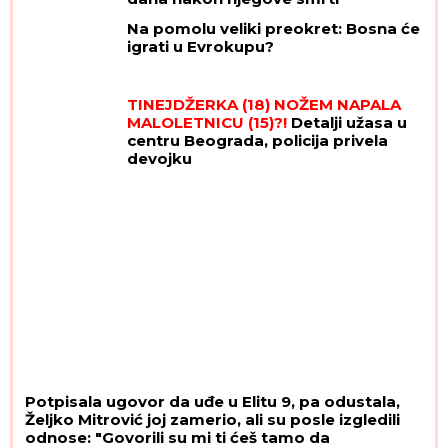
Na pomolu veliki preokret: Bosna će
igrati u Evrokupu?
TINEJDŽERKA (18) NOŽEM NAPALA
MALOLETNICU (15)?!
Detalji užasa u
centru Beograda, policija privela
devojku
Potpisala ugovor da uđe u Elitu 9, pa odustala,
Željko Mitrović joj zamerio, ali su posle izgledili
odnose: "Govorili su mi ti ćeš tamo da