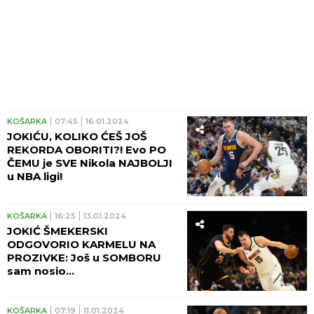
KOŠARKA
07:45
16.01.2024
JOKIĆU, KOLIKO ĆEŠ JOŠ
REKORDA OBORITI?! Evo PO
ČEMU je SVE Nikola NAJBOLJI
u NBA ligi!
KOŠARKA
16:25
13.01.2024
JOKIĆ ŠMEKERSKI
ODGOVORIO KARMELU NA
PROZIVKE: Još u SOMBORU
sam nosio...
KOŠARKA
07:19
11.01.2024