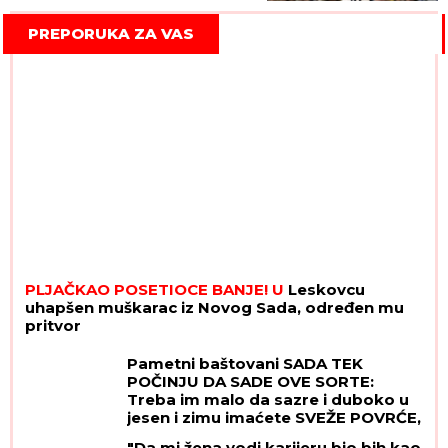
ispisana!
PREPORUKA ZA VAS
PLJAČKAO POSETIOCE BANJE! U
Leskovcu
uhapšen muškarac iz Novog Sada, određen mu
pritvor
Pametni baštovani SADA TEK
POČINJU DA SADE OVE SORTE:
Treba im malo da sazre i duboko u
jesen i zimu imaćete SVEŽE POVRĆE,
a ovo je trik kako da ih
"Da mi žena vodi karijeru bio bih kao