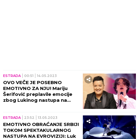
ESTRADA
00:51
14.05.2023
OVO VEČE JE POSEBNO
EMOTIVNO ZA NJU! Mariju
Šerifović preplavile emocije
zbog Lukinog nastupa na
Evroviziji: "Mislite šta hoćete,
ali..."
ESTRADA
23:52
13.05.2023
EMOTIVNO OBRAĆANJE SRBIJI
TOKOM SPEKTAKULARNOG
NASTUPA NA EVROVIZIJI: Luk