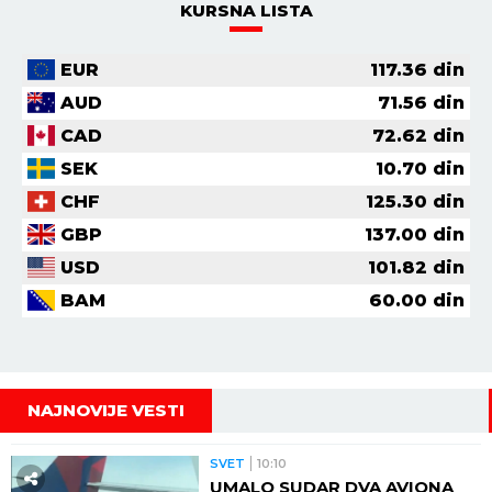
KURSNA LISTA
EUR
117.36
din
AUD
71.56
din
CAD
72.62
din
SEK
10.70
din
CHF
125.30
din
GBP
137.00
din
USD
101.82
din
BAM
60.00
din
NAJNOVIJE VESTI
SVET
10:10
UMALO SUDAR DVA AVIONA