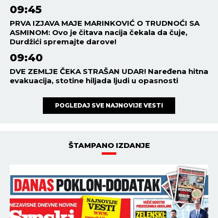
09:45
PRVA IZJAVA MAJE MARINKOVIĆ O TRUDNOĆI SA
ASMINOM: Ovo je čitava nacija čekala da čuje,
Durdžići spremajte darove!
09:40
DVE ZEMLJE ČEKA STRAŠAN UDAR! Naređena hitna
evakuacija, stotine hiljada ljudi u opasnosti
POGLEDAJ SVE NAJNOVIJE VESTI
ŠTAMPANO IZDANJE