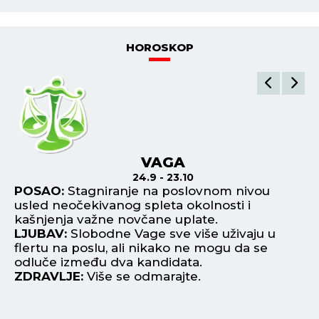
HOROSKOP
VAGA
24.9 - 23.10
POSAO:
Stagniranje na poslovnom nivou
P
ji
usled neočekivanog spleta okolnosti i
da
kašnjenja važne novčane uplate.
fi
LJUBAV:
Slobodne Vage sve više uživaju u
L
zu
flertu na poslu, ali nikako ne mogu da se
ne
odluče između dva kandidata.
os
ZDRAVLJE:
Više se odmarajte.
Z