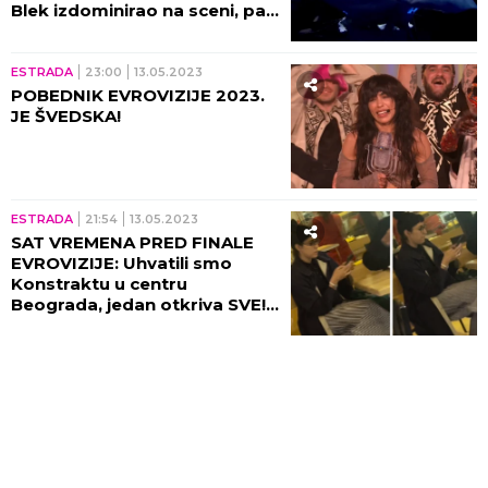
Blek izdominirao na sceni, pa
pokazao sebe u potpuno
drugom svetlu!
ESTRADA
23:00
13.05.2023
POBEDNIK EVROVIZIJE 2023.
JE ŠVEDSKA!
ESTRADA
21:54
13.05.2023
SAT VREMENA PRED FINALE
EVROVIZIJE: Uhvatili smo
Konstraktu u centru
Beograda, jedan otkriva SVE!
(VIDEO)