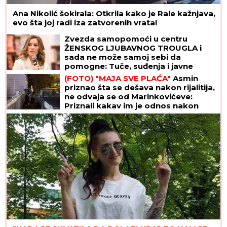
Ana Nikolić šokirala: Otkrila kako je Rale kažnjava,
evo šta joj radi iza zatvorenih vrata!
Zvezda samopomoći u centru
ŽENSKOG LJUBAVNOG TROUGLA i
sada ne može samoj sebi da
pomogne: Tuče, suđenja i javne
optužbe pretvorile karijeru iz snova
(FOTO) "MAJA SVE PLAĆA"
Asmin
u PETPARAČKU SAPUNICU
priznao šta se dešava nakon rijalitija,
ne odvaja se od Marinkovićeve:
Priznali kakav im je odnos nakon
skandala