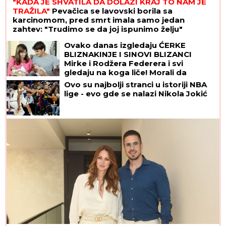
"KADA JE SHVATILA DA DOLAZI KRAJ TO NAM JE
TRAŽILA"
Pevačica se lavovski borila sa
karcinomom, pred smrt imala samo jedan
zahtev: "Trudimo se da joj ispunimo želju"
Ovako danas izgledaju ĆERKE
BLIZNAKINJE I SINOVI BLIZANCI
Mirke i Rodžera Federera i svi
gledaju na koga liče! Morali da
zarađuju DŽEPERAC iako im je otac
Ovo su najbolji stranci u istoriji NBA
milijarder: "Neka znaju da novac ne
lige - evo gde se nalazi Nikola Jokić
pada sa neba"