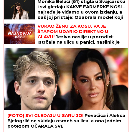
Monika Beluči (61) stigla u Švajcarsku
i svi gledaju KAKVE FARMERKE NOSI -
najređe je viđamo u ovom izdanju, a
baš joj pristaje: Odabrala model koji
izdužuje figuru, a onda se vratila
VUKAO ŽENU ZA KOSU, PA JE
prepoznatljivom stilu
ŠTAPOM UDARIO DIREKTNO U
GLAVU!
Jezivo nasilje u porodici:
Istrčala na ulicu u panici, nasilnik je
stigao, prolaznici sprečili katastrofu
(FOTO) SVI GLEDAJU U SARU JO!
Pevačica i Aleksa
Bjelogrlić ne skidaju osmeh sa lica, a ona jednim
potezom OČARALA SVE