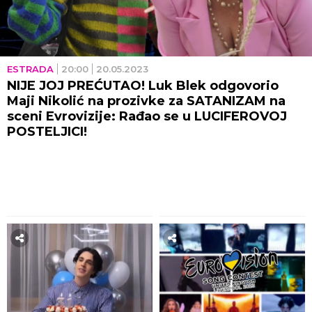
ESTRADA
20:00
20.05.2023
NIJE JOJ PREĆUTAO! Luk Blek odgovorio
Maji Nikolić na prozivke za SATANIZAM na
sceni Evrovizije: Rađao se u LUCIFEROVOJ
POSTELJICI!