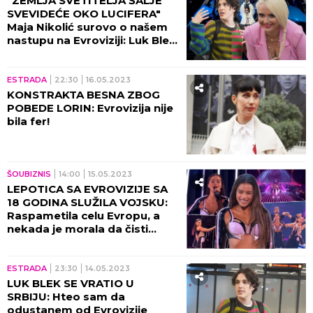
"ZEMLJA SVETITELJA ŠALJE
SVEVIDEĆE OKO LUCIFERA"
Maja Nikolić surovo o našem
nastupu na Evroviziji: Luk Blek
se rađa u ĐAVOLJOJ posteljici!
ESTRADA
22:30
16.05.2023
KONSTRAKTA BESNA ZBOG
POBEDE LORIN: Evrovizija nije
bila fer!
ŠOUBIZNIS
14:00
15.05.2023
LEPOTICA SA EVROVIZIJE SA
18 GODINA SLUŽILA VOJSKU:
Raspametila celu Evropu, a
nekada je morala da čisti
toalete! ŠOK FOTKE!
ESTRADA
23:30
14.05.2023
LUK BLEK SE VRATIO U
SRBIJU: Hteo sam da
odustanem od Evrovizije