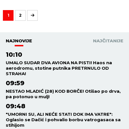
1
2
NAJNOVIJE
NAJČITANIJE
10:10
UMALO SUDAR DVA AVIONA NA PISTI! Haos na
aerodromu, stotine putnika PRETRNULO OD
STRAHA!
09:59
NESTAO MLADIĆ (28) KOD BORČE! Otišao po drva,
pa potonuo u mulj!
09:48
"UMORNI SU, ALI NEĆE STATI DOK IMA VATRE":
Oglasio se Dačić i pohvalio borbu vatrogasaca sa
stihijom