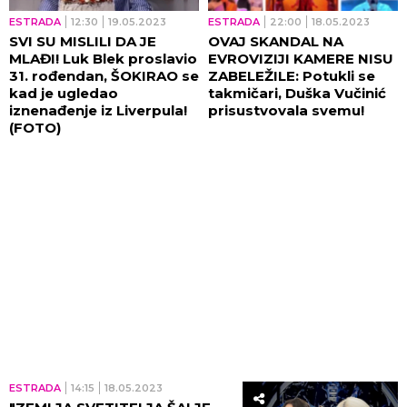
ESTRADA
12:30
19.05.2023
ESTRADA
22:00
18.05.2023
SVI SU MISLILI DA JE
OVAJ SKANDAL NA
MLAĐI! Luk Blek proslavio
EVROVIZIJI KAMERE NISU
31. rođendan, ŠOKIRAO se
ZABELEŽILE: Potukli se
kad je ugledao
takmičari, Duška Vučinić
iznenađenje iz Liverpula!
prisustvovala svemu!
(FOTO)
ESTRADA
14:15
18.05.2023