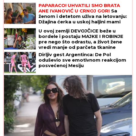
PAPARACO! UHVATILI SMO BRATA
ANE IVANOVIĆ U CRNOJ GORI
Sa
ženom i detetom uživa na letovanju:
Džajina ćerka u uskoj haljini mami
poglede (Video)
U ovoj zemlji DEVOJČICE beže u
bordele i postaju MAJKE I ROBINJE
pre nego što odrastu, a život žene
vredi manje od parčeta tkanine
Dirljiv gest Argentinca: De Pol
oduševio sve emotivnom reakcijom
posvećenoj Mesiju