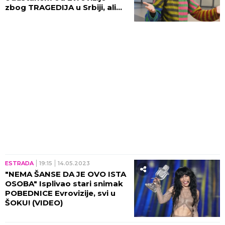
zbog TRAGEDIJA u Srbiji, ali
postoje protokoli!
ESTRADA
19:15
14.05.2023
"NEMA ŠANSE DA JE OVO ISTA
OSOBA" Isplivao stari snimak
POBEDNICE Evrovizije, svi u
ŠOKU! (VIDEO)