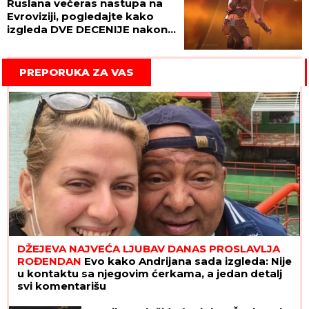
Ruslana večeras nastupa na
Evroviziji, pogledajte kako
izgleda DVE DECENIJE nakon
takmičenja sa Željkom
Joksimovićem! (VIDEO)
PREPORUKA ZA VAS
DŽEJEVA NAJVEĆA LJUBAV DANAS PROSLAVLJA
ROĐENDAN
Evo kako Andrijana sada izgleda: Nije
u kontaktu sa njegovim ćerkama, a jedan detalj
svi komentarišu