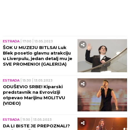
ESTRADA
17:00
13.05.2023
ŠOK U MUZEJU BITLSA! Luk
Blek posetio glavnu atrakciju
u Liverpulu, jedan detalj mu je
SVE PROMENIO! (GALERIJA)
ESTRADA
15:30
13.05.2023
ODUŠEVIO SRBE! Kiparski
predstavnik na Evroviziji
otpevao Marijinu MOLITVU
(VIDEO)
ESTRADA
11:30
13.05.2023
DA LI BISTE JE PREPOZNALI?