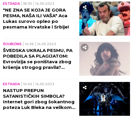
ESTRADA
18:30
14.05.2023
"NE ZNA SE KOJA JE GORA
PESMA, NAŠA ILI VAŠA" Aca
Lukas surovo opleo po
pesmama Hrvatske i Srbije!
ŠOUBIZNIS
14:36
14.05.2023
ŠVEDSKA UKRALA PESMU, PA
POBEDILA SA PLAGIJATOM:
Evrovizija se poništava zbog
kršenja strogog pravila?
(VIDEO)
ESTRADA
10:45
14.05.2023
NASTUP PREPUN
SATANISTIČKIH SIMBOLA?
Internet gori zbog šokantnog
poteza Luk Bleka na velikom
finalu Evrovizije, svi se pitaju
šta radi!