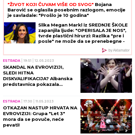
"ŽIVOT KOJI ČUVAM VIŠE OD SVOG"
Bojana
Barović se oglasila posebnim razlogom, emocije
je savladale: "Prošlo je 10 godina"
Slika Megan Markl iz SREDNJE ŠKOLE
zapanjila ljude: "OPERISALA JE NOS",
tvrde plastični hirurzi: Razlika "pre i
posle" ne može da se prenebegne -
vojvotkinja pokrenula trend u
by Aklamator
estetskoj hirurgiji
ESTRADA
19:51
12.05.2023
SKANDAL NA EVROVIZIJI,
SLEDI HITNA
DISKVALIFIKACIJA? Albanska
predstavnica pokazala
DVOGLAVOG ORLA, javnost
traži da budu KAŽNJENI!
ESTRADA
17:30
11.05.2023
OTKAZAN NASTUP HRVATA NA
EVROVIZIJI: Grupa "Let 3"
mora da se povuče, neće
pevati!