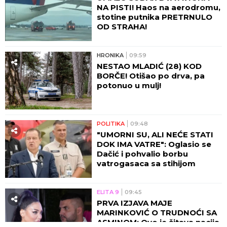
NA PISTI! Haos na aerodromu,
stotine putnika PRETRNULO
OD STRAHA!
HRONIKA
09:59
NESTAO MLADIĆ (28) KOD
BORČE! Otišao po drva, pa
potonuo u mulj!
POLITIKA
09:48
"UMORNI SU, ALI NEĆE STATI
DOK IMA VATRE": Oglasio se
Dačić i pohvalio borbu
vatrogasaca sa stihijom
ELITA 9
09:45
PRVA IZJAVA MAJE
MARINKOVIĆ O TRUDNOĆI SA
ASMINOM: Ovo je čitava nacija