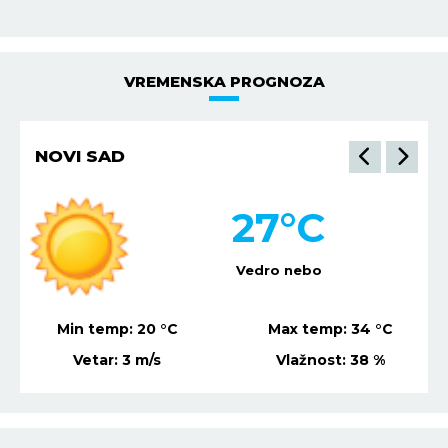
VREMENSKA PROGNOZA
NOVI SAD
27
°C
Vedro nebo
Min temp:
20
°C
Max temp:
34
°C
Vetar:
3
m/s
Vlažnost:
38
%