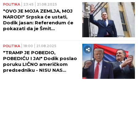
POLITIKA
23:45
21.08.2025
"OVO JE MOJA ZEMLJA, MOJ
NAROD!" Srpska će ustati,
Dodik jasan: Referendum će
pokazati da je Šmit
nedostojan!
POLITIKA
18:00
21.08.2025
"TRAMP JE POBEDIO,
POBEDIĆU I JA!" Dodik poslao
poruku LIČNO američkom
predsedniku - NISU NAS
SLOMILI, NEMA PREDAJE!