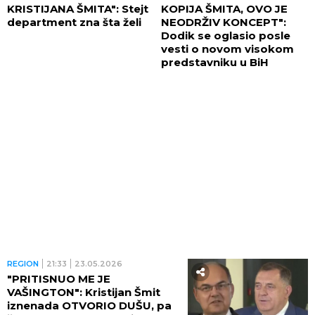
KRISTIJANA ŠMITA": Stejt
KOPIJA ŠMITA, OVO JE
department zna šta želi
NEODRŽIV KONCEPT":
Dodik se oglasio posle
vesti o novom visokom
predstavniku u BiH
REGION
21:33
23.05.2026
"PRITISNUO ME JE
VAŠINGTON": Kristijan Šmit
iznenada OTVORIO DUŠU, pa