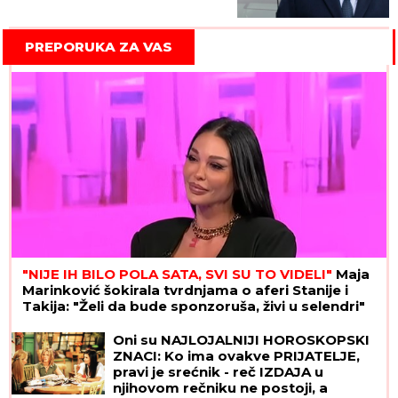
Dodika mogao da bude
sprečen!
PREPORUKA ZA VAS
"NIJE IH BILO POLA SATA, SVI SU TO VIDELI"
Maja
Marinković šokirala tvrdnjama o aferi Stanije i
Takija: "Želi da bude sponzoruša, živi u selendri"
Oni su NAJLOJALNIJI HOROSKOPSKI
ZNACI: Ko ima ovakve PRIJATELJE,
pravi je srećnik - reč IZDAJA u
njihovom rečniku ne postoji, a