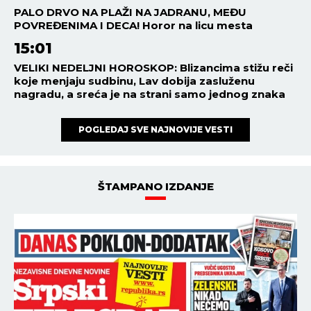
PALO DRVO NA PLAŽI NA JADRANU, MEĐU
POVREĐENIMA I DECA! Horor na licu mesta
15:01
VELIKI NEDELJNI HOROSKOP: Blizancima stižu reči
koje menjaju sudbinu, Lav dobija zasluženu
nagradu, a sreća je na strani samo jednog znaka
POGLEDAJ SVE NAJNOVIJE VESTI
ŠTAMPANO IZDANJE