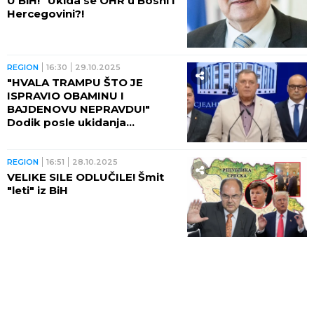
U BiH!" Ukida se OHR u Bosni i
Hercegovini?!
REGION
16:30
29.10.2025
"HVALA TRAMPU ŠTO JE
ISPRAVIO OBAMINU I
BAJDENOVU NEPRAVDU!"
Dodik posle ukidanja
američkih sankcija:
REPUBLIKA SRPSKA NEĆE
PASTI!
REGION
16:51
28.10.2025
VELIKE SILE ODLUČILE! Šmit
"leti" iz BiH