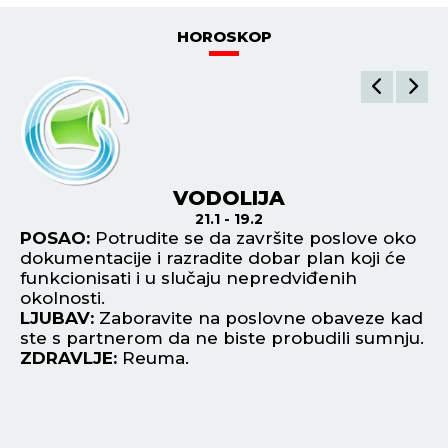
HOROSKOP
VODOLIJA
21.1 - 19.2
POSAO:
Potrudite se da završite poslove oko
P
dokumentacije i razradite dobar plan koji će
ni
funkcionisati i u slučaju nepredviđenih
in
ni
okolnosti.
L
LJUBAV:
Zaboravite na poslovne obaveze kad
Pr
ste s partnerom da ne biste probudili sumnju.
za
ZDRAVLJE:
Reuma.
Z