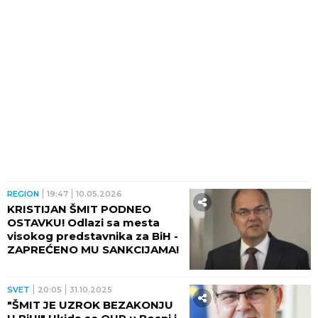
REGION
19:47
10.05.2026
KRISTIJAN ŠMIT PODNEO
OSTAVKU! Odlazi sa mesta
visokog predstavnika za BiH -
ZAPREĆENO MU SANKCIJAMA!
SVET
20:05
31.10.2025
"ŠMIT JE UZROK BEZAKONJU