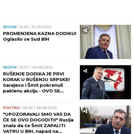
REGION
15:05
12.08.2025
PROMENJENA KAZNA DODIKU!
Oglasilo se Sud BiH
REGION
15:22
09.08.2025
RUŠENJE DODIKA JE PRVI
KORAK U RUŠENJU SRPSKE!
Sarajevo i Šmit pokrenuli
paklenu akciju - OVO SE
PLANIRALO GODINAMA!
POLITIKA
06:30
08.08.2025
"UPOZORAVALI SMO VAS DA
ĆE SE OVO DOGODITI!" Rusija
znala da će Šmit ZAPALITI
VATRU U BiH, napad na