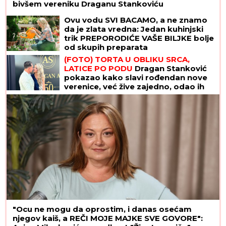
bivšem vereniku Draganu Stankoviću
Ovu vodu SVI BACAMO, a ne znamo
da je zlata vredna: Jedan kuhinjski
trik PREPORODIĆE VAŠE BILJKE bolje
od skupih preparata
(FOTO) TORTA U OBLIKU SRCA,
LATICE PO PODU
Dragan Stanković
pokazao kako slavi rođendan nove
verenice, već žive zajedno, odao ih
jedan detalj
"Ocu ne mogu da oprostim, i danas osećam
njegov kaiš, a REČI MOJE MAJKE SVE GOVORE":