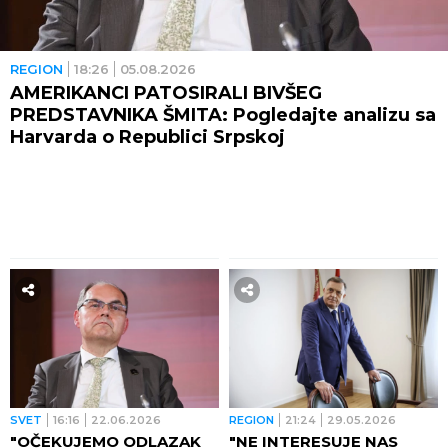
REGION
18:26
05.08.2026
AMERIKANCI PATOSIRALI BIVŠEG
PREDSTAVNIKA ŠMITA: Pogledajte analizu sa
Harvarda o Republici Srpskoj
SVET
16:16
22.06.2026
REGION
21:24
29.05.2026
"OČEKUJEMO ODLAZAK
"NE INTERESUJE NAS