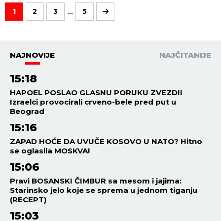
...
1
2
3
5
NAJNOVIJE
NAJČITANIJE
15:18
HAPOEL POSLAO GLASNU PORUKU ZVEZDI!
Izraelci provocirali crveno-bele pred put u
Beograd
15:16
ZAPAD HOĆE DA UVUČE KOSOVO U NATO? Hitno
se oglasila MOSKVA!
15:06
Pravi BOSANSKI ČIMBUR sa mesom i jajima:
Starinsko jelo koje se sprema u jednom tiganju
(RECEPT)
15:03