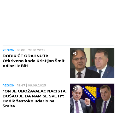
REGION
16:08
28.10.2025
DODIK ĆE ODAHNUTI:
Otkriveno kada Kristijan Šmit
odlazi iz BiH
REGION
19:47
09.09.2025
"ON JE OBOŽAVALAC NACISTA,
DOŠAO JE DA NAM SE SVETI":
Dodik žestoko udario na
Šmita