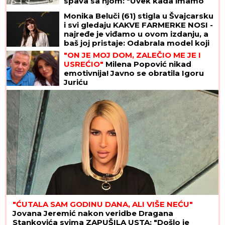
spava sa njom: "Uvek kada imamo
INTIMNE ODNOSE, ja zamišljam...",
Monika Beluči (61) stigla u Švajcarsku
posle NJENE SMRTI pao u očaj
i svi gledaju KAKVE FARMERKE NOSI -
najređe je viđamo u ovom izdanju, a
baš joj pristaje: Odabrala model koji
izdužuje figuru, a onda se vratila
"ON JE MOJ DOM, ZALEČIO ME JE I
prepoznatljivom stilu
USREĆIO"
Milena Popović nikad
emotivnija! Javno se obratila Igoru
Juriću
"ĆUTALA SAM GODINU DANA, ALI VIŠE NEĆU"
Jovana Jeremić nakon veridbe Dragana
Stankovića svima ZAPUŠILA USTA: "Došlo je