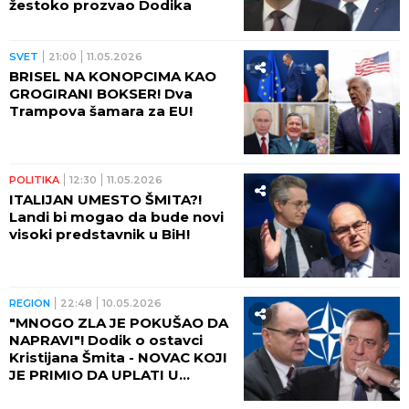
žestoko prozvao Dodika
SVET
21:00
11.05.2026
BRISEL NA KONOPCIMA KAO
GROGIRANI BOKSER! Dva
Trampova šamara za EU!
POLITIKA
12:30
11.05.2026
ITALIJAN UMESTO ŠMITA?!
Landi bi mogao da bude novi
visoki predstavnik u BiH!
REGION
22:48
10.05.2026
"MNOGO ZLA JE POKUŠAO DA
NAPRAVI"! Dodik o ostavci
Kristijana Šmita - NOVAC KOJI
JE PRIMIO DA UPLATI U
HUMANITARNE SVRHE!