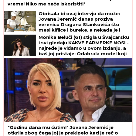
vreme! Niko me neće iskoristiti"
Obrisala bi ovaj intervju da može:
Jovana Jeremić danas proziva
verenicu Dragana Stankovića što
mesi kiflice i bureke, a nekada je i
ona radila isto!
Monika Beluči (61) stigla u Švajcarsku
i svi gledaju KAKVE FARMERKE NOSI -
najređe je viđamo u ovom izdanju, a
baš joj pristaje: Odabrala model koji
izdužuje figuru, a onda se vratila
prepoznatljivom stilu
"Godinu dana mu ćutim!" Jovana Jeremić je
otkrila zbog čega joj je prekipelo kad je reč o