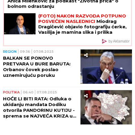
Anica Milenković za podkast "Životna priča" o
bolnom odrastanju
(FOTO) NAKON RAZVODA POTPUNO
POSVEĆEN NASLEDNICI
Miodrag
Dragičević objavio fotografiju ćerke,
Vasilija je mamina slika i prilika
by Aklamator
REGION
09:36
07.08.2025
BALKAN SE PONOVO
PRETVARA U BURE BARUTA:
Orbanov čovek poslao
uznemirujuću poruku
POLITIKA
06:40
07.08.2025
HOĆE LI BITI RATA: Odluka o
ukidanju mandata Dodiku
otvorila PANDORINU KUTIJU -
sprema se NAJVEĆA KRIZA u
BiH od Dejtona!