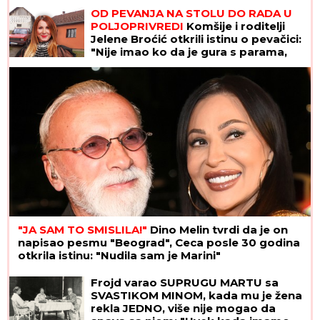
VERNOST im je doživotna karakterna
OD PEVANJA NA STOLU DO RADA U
crta
POLJOPRIVREDI
Komšije i roditelji
Jelene Broćić otkrili istinu o pevačici:
"Nije imao ko da je gura s parama,
sve je sama postigla"
"JA SAM TO SMISLILA!"
Dino Melin tvrdi da je on
napisao pesmu "Beograd", Ceca posle 30 godina
otkrila istinu: "Nudila sam je Marini"
Frojd varao SUPRUGU MARTU sa
SVASTIKOM MINOM, kada mu je žena
rekla JEDNO, više nije mogao da