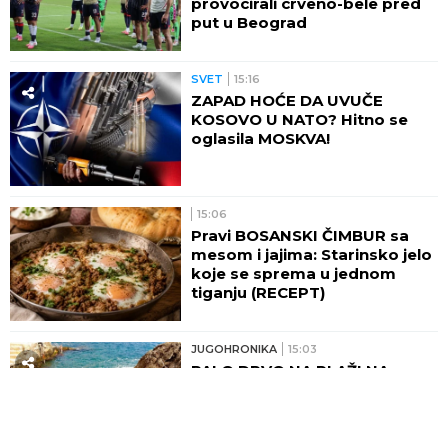
provocirali crveno-bele pred
put u Beograd
SVET
15:16
ZAPAD HOĆE DA UVUČE
KOSOVO U NATO? Hitno se
oglasila MOSKVA!
15:06
Pravi BOSANSKI ČIMBUR sa
mesom i jajima: Starinsko jelo
koje se sprema u jednom
tiganju (RECEPT)
JUGOHRONIKA
15:03
PALO DRVO NA PLAŽI NA
JADRANU, MEĐU
POVREĐENIMA I DECA! Horor
na licu mesta