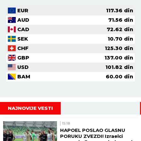
EUR
117.36
din
AUD
71.56
din
CAD
72.62
din
SEK
10.70
din
CHF
125.30
din
GBP
137.00
din
USD
101.82
din
BAM
60.00
din
NAJNOVIJE VESTI
15:18
HAPOEL POSLAO GLASNU
PORUKU ZVEZDI! Izraelci