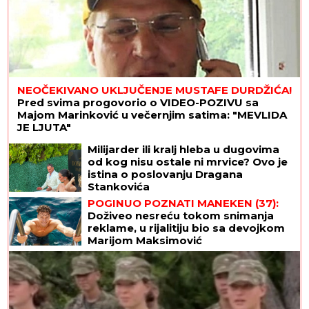
NEOČEKIVANO UKLJUČENJE MUSTAFE DURDŽIĆA!
Pred svima progovorio o VIDEO-POZIVU sa
Majom Marinković u večernjim satima: "MEVLIDA
JE LJUTA"
Milijarder ili kralj hleba u dugovima
od kog nisu ostale ni mrvice? Ovo je
istina o poslovanju Dragana
Stankovića
POGINUO POZNATI MANEKEN (37):
Doživeo nesreću tokom snimanja
reklame, u rijalitiju bio sa devojkom
Marijom Maksimović