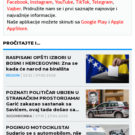
Facebook
,
Instagram
,
YouTube
,
TikTok
,
Telegram
,
Vajber
. Pridružite nam se i prvi saznajte najnovije i
najvažnije informacije.
Naše aplikacije možete skinuti sa
Google Play
i
Apple
AppStore
.
PROČITAJTE I...
RASPISANI OPŠTI IZBORI U
BOSNI I HERCEGOVINI: Zna se
kada će narod na birališta
REGION
22:12
07.05.2026
POZNATI POLITIČAR UBIJEN U
STRANAČKIM PROSTORIJAMA!
Garić zakazao sastanak sa
Savićem, ovaj tada došao sa
pištoljem i IZREŠETAO GA!
JUGOHRONIKA
07:15
27.04.2026
POGINUO MOTOCIKLISTA!
Sudario se s automobilom, nije