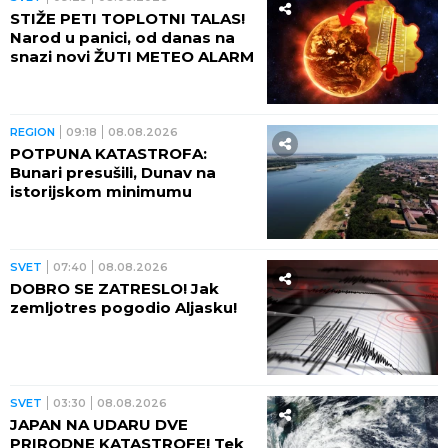
STIŽE PETI TOPLOTNI TALAS!
Narod u panici, od danas na
snazi novi ŽUTI METEO ALARM
REGION
09:18
08.08.2026
POTPUNA KATASTROFA:
Bunari presušili, Dunav na
istorijskom minimumu
SVET
07:40
08.08.2026
DOBRO SE ZATRESLO! Jak
zemljotres pogodio Aljasku!
SVET
03:30
08.08.2026
JAPAN NA UDARU DVE
PRIRODNE KATASTROFE! Tek