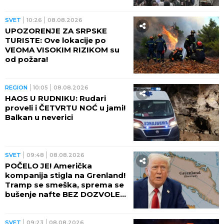
DANA (VIDEO)
SVET
10:26
08.08.2026
UPOZORENJE ZA SRPSKE
TURISTE: Ove lokacije po
VEOMA VISOKIM RIZIKOM su
od požara!
REGION
10:05
08.08.2026
HAOS U RUDNIKU: Rudari
proveli i ČETVRTU NOĆ u jami!
Balkan u neverici
SVET
09:48
08.08.2026
POČELO JE! Američka
kompanija stigla na Grenland!
Tramp se smeška, sprema se
bušenje nafte BEZ DOZVOLE
LOKALNIH VLASTI
SVET
09:23
08.08.2026