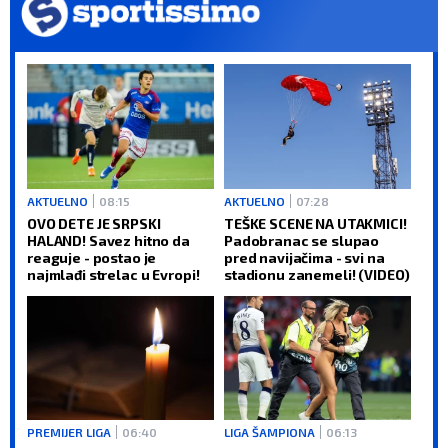
AKTUELNO
08:15
AKTUELNO
07:28
OVO DETE JE SRPSKI
TEŠKE SCENE NA UTAKMICI!
HALAND! Savez hitno da
Padobranac se slupao
reaguje - postao je
pred navijačima - svi na
najmlađi strelac u Evropi!
stadionu zanemeli! (VIDEO)
PREMIJER LIGA
06:40
LIGA ŠAMPIONA
06:13