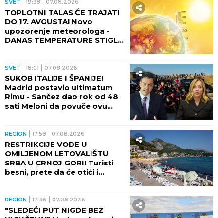
SVET
19:38
07.08.2026
TOPLOTNI TALAS ĆE TRAJATI
DO 17. AVGUSTA! Novo
upozorenje meteorologa -
DANAS TEMPERATURE STIGLE
I DO 48 STEPENI!
SVET
18:01
07.08.2026
SUKOB ITALIJE I ŠPANIJE!
Madrid postavio ultimatum
Rimu - Sančez dao rok od 48
sati Meloni da povuče ovu
odluku, ona kratko rekla da
neće!
REGION
17:58
07.08.2026
RESTRIKCIJE VODE U
OMILJENOM LETOVALIŠTU
SRBA U CRNOJ GORI! Turisti
besni, prete da će otići i
otkazati smeštaj - POTPUNO
RASULO!
REGION
17:46
07.08.2026
"SLEDEĆI PUT NIGDE BEZ