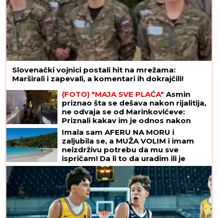
Slovenački vojnici postali hit na mrežama:
Marširali i zapevali, a komentari ih dokrajčili!
(FOTO) "MAJA SVE PLAĆA"
Asmin
priznao šta se dešava nakon rijalitija,
ne odvaja se od Marinkovićeve:
Priznali kakav im je odnos nakon
skandala
Imala sam AFERU NA MORU i
zaljubila se, a MUŽA VOLIM i imam
neizdrživu potrebu da mu sve
ispričam! Da li to da uradim ili je
pametnije da ĆUTIM?