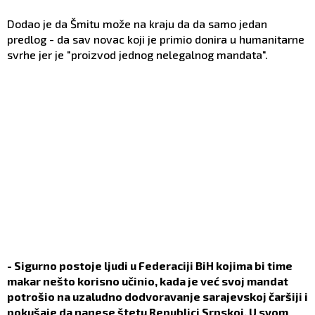
Dodao je da Šmitu može na kraju da da samo jedan
predlog - da sav novac koji je primio donira u humanitarne
svrhe jer je "proizvod jednog nelegalnog mandata".
- Sigurno postoje ljudi u Federaciji BiH kojima bi time
makar nešto korisno učinio, kada je već svoj mandat
potrošio na uzaludno dodvoravanje sarajevskoj čaršiji i
pokušaje da nanese štetu Republici Srpskoj. U svom