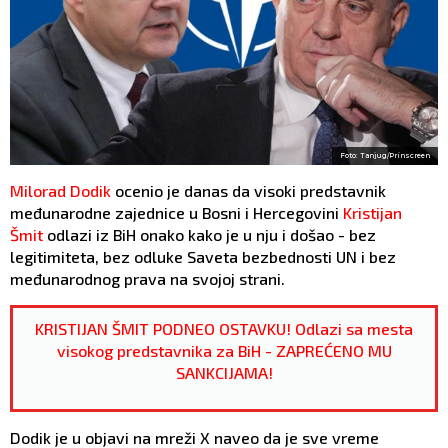
Foto: Tanjug/Prinscreen
Milorad Dodik
ocenio je danas da visoki predstavnik
međunarodne zajednice u Bosni i Hercegovini
Kristijan
Šmit
odlazi iz BiH onako kako je u nju i došao - bez
legitimiteta, bez odluke Saveta bezbednosti UN i bez
međunarodnog prava na svojoj strani.
KRISTIJAN ŠMIT PODNEO OSTAVKU! Odlazi sa mesta
visokog predstavnika za BiH - ZAPREĆENO MU
SANKCIJAMA!
Dodik je u objavi na mreži X naveo da je sve vreme