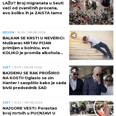
LAŽU? Broj migranata u Seuti
veći od zvaničnih procena,
evo koliko ih je ZAISTA tamo
REGION
16:39
08.08.2026
BALKAN SE KRSTI U NEVERICI:
Muškarac MRTAV PIJAN
primljen u bolnicu, evo
KOLIKO je promila alkohola
imao u krvi!
SVET
15:07
08.08.2026
BAJDENU SE RAK PROŠIRIO
NA KOSTI! Oglasio se sin
Hanter i saopštio kako je sada
bivši predsednik SAD
SVET
14:54
08.08.2026
NAJGORE VESTI: Porastao
broj mrtvih u PUCNJAVI U