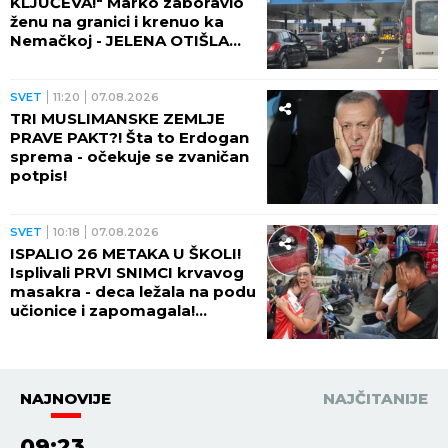
KLJUČEVA!" Marko zaboravio
ženu na granici i krenuo ka
Nemačkoj - JELENA OTIŠLA
DO TOALETA, PA DOŽIVELA
ŠOK ŽIVOTA!
SVET
11:20
07.08.2026
TRI MUSLIMANSKE ZEMLJE
PRAVE PAKT?! Šta to Erdogan
sprema - očekuje se zvaničan
potpis!
SVET
10:18
07.08.2026
ISPALIO 26 METAKA U ŠKOLI!
Isplivali PRVI SNIMCI krvavog
masakra - deca ležala na podu
učionice i zapomagala!
(VIDEO)
NAJNOVIJE
NAJČITANIJE
09:23