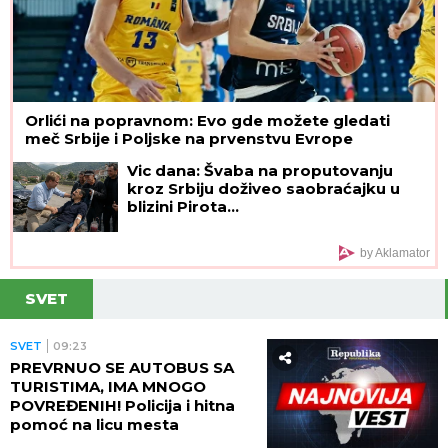
Orlići na popravnom: Evo gde možete gledati
meč Srbije i Poljske na prvenstvu Evrope
Vic dana: Švaba na proputovanju
kroz Srbiju doživeo saobraćajku u
blizini Pirota...
by Aklamator
SVET
SVET
09:23
PREVRNUO SE AUTOBUS SA
TURISTIMA, IMA MNOGO
POVREĐENIH! Policija i hitna
pomoć na licu mesta