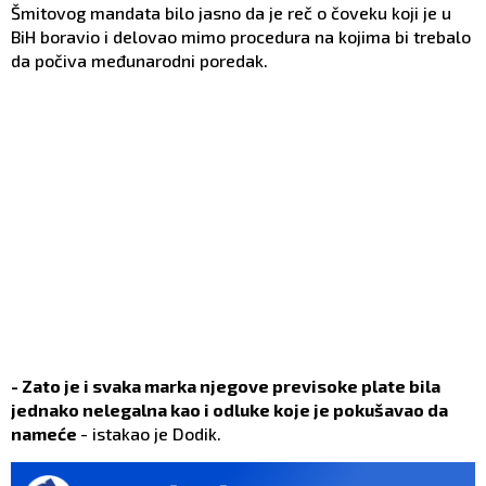
Šmitovog mandata bilo jasno da je reč o čoveku koji je u
BiH boravio i delovao mimo procedura na kojima bi trebalo
da počiva međunarodni poredak.
- Zato je i svaka marka njegove previsoke plate bila
jednako nelegalna kao i odluke koje je pokušavao da
nameće
- istakao je Dodik.