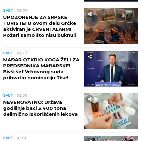
SVET
09:07
UPOZORENJE ZA SRPSKE
TURISTE! U ovom delu Grčke
aktiviran je CRVENI ALARM!
Požari samo što nisu buknuli
SVET
07:27
MAĐAR OTKRIO KOGA ŽELI ZA
PREDSEDNIKA MAĐARSKE!
Bivši šef Vrhovnog suda
prihvatio nominaciju Tise!
SVET
02:30
NEVEROVATNO: Država
godišnje baci 3.400 tona
delimično iskorišćenih lekova
SVET
01:30