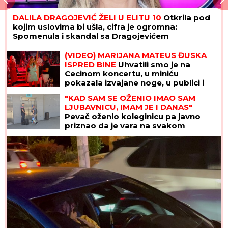
DALILA DRAGOJEVIĆ ŽELI U ELITU 10
Otkrila pod
kojim uslovima bi ušla, cifra je ogromna:
Spomenula i skandal sa Dragojevićem
(VIDEO) MARIJANA MATEUS ĐUSKA
ISPRED BINE
Uhvatili smo je na
Cecinom koncertu, u miniću
pokazala izvajane noge, u publici i
ova poznata pevačica uživa sa
"KAD SAM SE OŽENIO IMAO SAM
mužem
LJUBAVNICU, IMAM JE I DANAS"
Pevač oženio koleginicu pa javno
priznao da je vara na svakom
koraku: "Skoro svi na estradi imaju
paralelne veze"