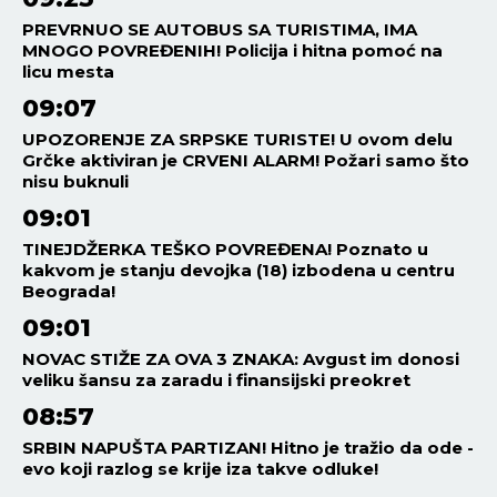
PREVRNUO SE AUTOBUS SA TURISTIMA, IMA
MNOGO POVREĐENIH! Policija i hitna pomoć na
licu mesta
09:07
UPOZORENJE ZA SRPSKE TURISTE! U ovom delu
Grčke aktiviran je CRVENI ALARM! Požari samo što
nisu buknuli
09:01
TINEJDŽERKA TEŠKO POVREĐENA! Poznato u
kakvom je stanju devojka (18) izbodena u centru
Beograda!
09:01
NOVAC STIŽE ZA OVA 3 ZNAKA: Avgust im donosi
veliku šansu za zaradu i finansijski preokret
08:57
SRBIN NAPUŠTA PARTIZAN! Hitno je tražio da ode -
evo koji razlog se krije iza takve odluke!