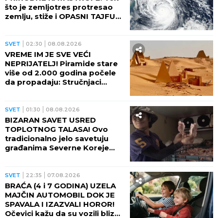
što je zemljotres protresao
zemlju, stiže i OPASNI TAJFUN:
Otkazano više od 500 letova,
naređene evakuacije
SVET
02:30
08.08.2026
VREME IM JE SVE VEĆI
NEPRIJATELJ! Piramide stare
više od 2.000 godina počele
da propadaju: Stručnjaci
upozoravaju na najgori
scenario
SVET
01:30
08.08.2026
BIZARAN SAVET USRED
TOPLOTNOG TALASA! Ovo
tradicionalno jelo savetuju
građanima Severne Koreje
tokom najvećih vrućina
SVET
22:35
07.08.2026
BRAĆA (4 i 7 GODINA) UZELA
MAJČIN AUTOMOBIL DOK JE
SPAVALA I IZAZVALI HOROR!
Očevici kažu da su vozili blizu