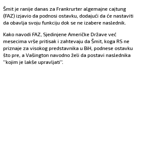
Šmit je ranije danas za Frankrurter algemajne cajtung
(FAZ) izjavio da podnosi ostavku, dodajući da će nastaviti
da obavlja svoju funkciju dok se ne izabere naslednik.
Kako navodi FAZ, Sjedinjene Američke Države već
mesecima vrše pritisak i zahtevaju da Šmit, koga RS ne
priznaje za visokog predstavnika u BiH, podnese ostavku
što pre, a Vašington navodno želi da postavi naslednika
''kojim je lakše upravljati''.