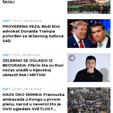
ŠKOLI
SVET
12:02
08.08.2026
PROVERENA VEZA: Bivši lični
advokat Donalda Trampa
potvrđen za državnog tužioca
SAD
SVET
11:35
08.08.2026
ZELENSKI SE OGLASIO IZ
BEOGRADA: Otkrio šta su Rusi
noćas uradili u Kijevskoj
oblasti! IMA I MRTVIH
SVET
10:59
08.08.2026
HAOS OKO SNIMKA: Francuska
ambasada u Kongu u prvom
planu, narod u neverici što je
OVO ugledalo SVETLOST