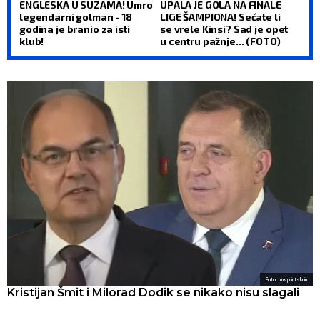
ENGLESKA U SUZAMA! Umro
UPALA JE GOLA NA FINALE
legendarni golman - 18
LIGE ŠAMPIONA! Sećate li
godina je branio za isti
se vrele Kinsi? Sad je opet
klub!
u centru pažnje... (FOTO)
Foto: pink printskrin
Kristijan Šmit i Milorad Dodik se nikako nisu slagali