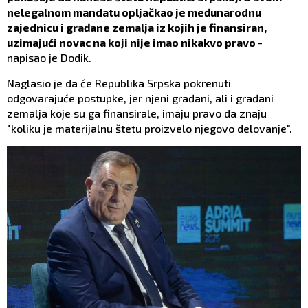
nelegalnom mandatu opljačkao je međunarodnu
zajednicu i građane zemalja iz kojih je finansiran,
uzimajući novac na koji nije imao nikakvo pravo
-
napisao je Dodik.
Naglasio je da će Republika Srpska pokrenuti
odgovarajuće postupke, jer njeni građani, ali i građani
zemalja koje su ga finansirale, imaju pravo da znaju
"koliku je materijalnu štetu proizvelo njegovo delovanje".