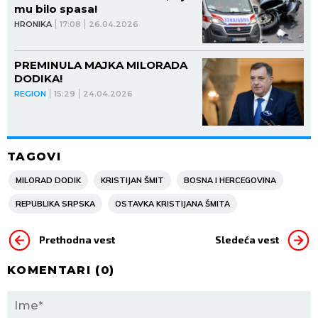
mu bilo spasa!
HRONIKA
17:08
26.04.2026
PREMINULA MAJKA MILORADA
DODIKA!
REGION
15:29
24.04.2026
TAGOVI
MILORAD DODIK
KRISTIJAN ŠMIT
BOSNA I HERCEGOVINA
REPUBLIKA SRPSKA
OSTAVKA KRISTIJANA ŠMITA
Prethodna vest
Sledeća vest
KOMENTARI (
0
)