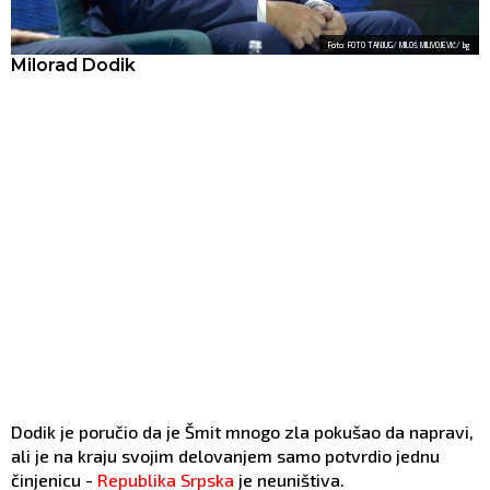
Foto: FOTO TANJUG/ MILOŠ MILIVOJEVIĆ/ bg
Milorad Dodik
Dodik je poručio da je Šmit mnogo zla pokušao da napravi,
ali je na kraju svojim delovanjem samo potvrdio jednu
činjenicu -
Republika Srpska
je neuništiva.