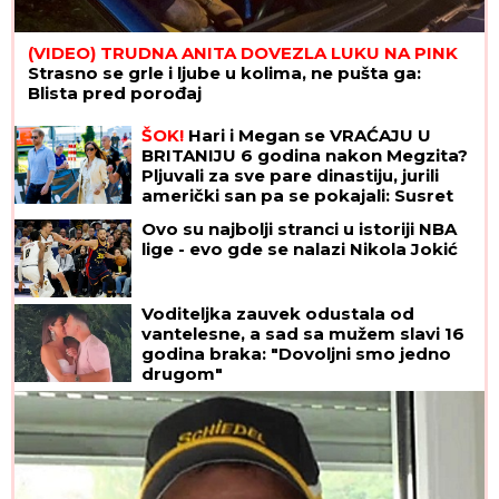
(VIDEO) TRUDNA ANITA DOVEZLA LUKU NA PINK
Strasno se grle i ljube u kolima, ne pušta ga:
Blista pred porođaj
ŠOK!
Hari i Megan se VRAĆAJU U
BRITANIJU 6 godina nakon Megzita?
Pljuvali za sve pare dinastiju, jurili
američki san pa se pokajali: Susret
sa Čarlsom mogao bi da najavi
Ovo su najbolji stranci u istoriji NBA
preokret
lige - evo gde se nalazi Nikola Jokić
Voditeljka zauvek odustala od
vantelesne, a sad sa mužem slavi 16
godina braka: "Dovoljni smo jedno
drugom"