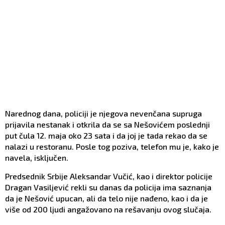
Narednog dana, policiji je njegova nevenčana supruga
prijavila nestanak i otkrila da se sa Nešovićem poslednji
put čula 12. maja oko 23 sata i da joj je tada rekao da se
nalazi u restoranu. Posle tog poziva, telefon mu je, kako je
navela, isključen.
Predsednik Srbije Aleksandar Vučić, kao i direktor policije
Dragan Vasiljević rekli su danas da policija ima saznanja
da je Nešović upucan, ali da telo nije nađeno, kao i da je
više od 200 ljudi angažovano na rešavanju ovog slučaja.