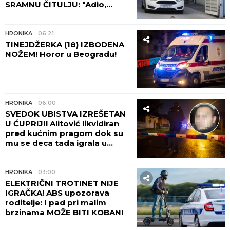
SRAMNU ČITULJU: "Adio,
voljena!"
HRONIKA
06:21
TINEJDŽERKA (18) IZBODENA
NOŽEM! Horor u Beogradu!
HRONIKA
06:00
SVEDOK UBISTVA IZREŠETAN
U ĆUPRIJI! Alitović likvidiran
pred kućnim pragom dok su
mu se deca tada igrala u
dvorištu!
HRONIKA
03:00
ELEKTRIČNI TROTINET NIJE
IGRAČKA! ABS upozorava
roditelje: I pad pri malim
brzinama MOŽE BITI KOBAN!