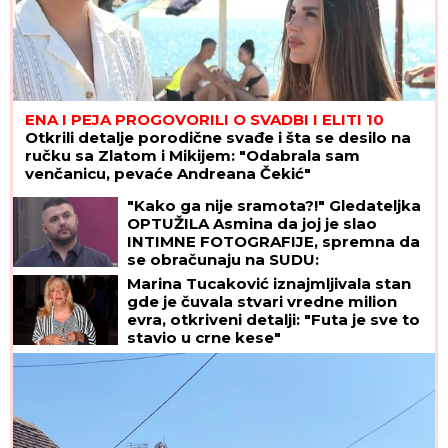
ENA I PEJA PROGOVORILI O SVADBI I ELITI 10
Otkrili detalje porodične svađe i šta se desilo na
ručku sa Zlatom i Mikijem: "Odabrala sam
venčanicu, pevaće Andreana Čekić"
"Kako ga nije sramota?!" Gledateljka
OPTUŽILA Asmina da joj je slao
INTIMNE FOTOGRAFIJE, spremna da
se obračunaju na SUDU:
"Iskorišćavaš devojke za pare"
Marina Tucaković iznajmljivala stan
gde je čuvala stvari vredne milion
evra, otkriveni detalji: "Futa je sve to
stavio u crne kese"