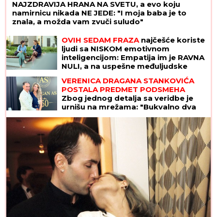
NAJZDRAVIJA HRANA NA SVETU, a evo koju
namirnicu nikada NE JEDE: "I moja baba je to
znala, a možda vam zvuči suludo"
OVIH SEDAM FRAZA
najčešće koriste
ljudi sa NISKOM emotivnom
inteligencijom: Empatija im je RAVNA
NULI, a na uspešne međuljudske
odnose mogu da zaborave
VERENICA DRAGANA STANKOVIĆA
POSTALA PREDMET PODSMEHA
Zbog jednog detalja sa veridbe je
urnišu na mrežama: "Bukvalno dva
dinara"