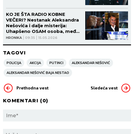
KO JE ŠTA RADIO KOBNE
VEČERI? Nestanak Aleksandra
Nešovića i dalje misterija:
Uhapšeno OSAM osoba, među
njima i žena - u lokalu nađene
HRONIKA
09:35
15.05.2026
krv i čaure, TELEFON BAČEN U
KONTEJNER (FOTO, VIDEO)
TAGOVI
POLICIJA
AKCIJA
PUTINCI
ALEKSANDAR NEŠOVIĆ
ALEKSANDAR NEŠOVIĆ BAJA NESTAO
Prethodna vest
Sledeća vest
KOMENTARI (
0
)