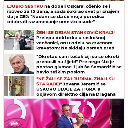
LJUBIO SESTRU
na dodeli Oskara, oženio se i
razveo za 15 dana, a sada šokirao svet priznajem
da je GEJ: "Nadam se da će moja porodica
odabrati razumevanje umesto osude"
ŽENI SE DEJAN STANKOVIĆ KRALJ!
Prelepa doktorka u raskošnoj
venčanici, on u odelu sa crvenom
kravatom: Ne skidaju osmeh pred
crkveno venčanje
"Okretao sam točak čiji su se okreti
prenosili na žljeb!" Pre nego što je
postao glumac, Ljubiša Samardžić se
bavio teškim poslom
"NE ŽALI SE ZA LJUDIMA, ZNALI SU
ŠTA RADE!"
Jovana Jeremić se
USKORO UDAJE ZA TIGRA, a
objavom direktno cilja na Dragana
Stankovića