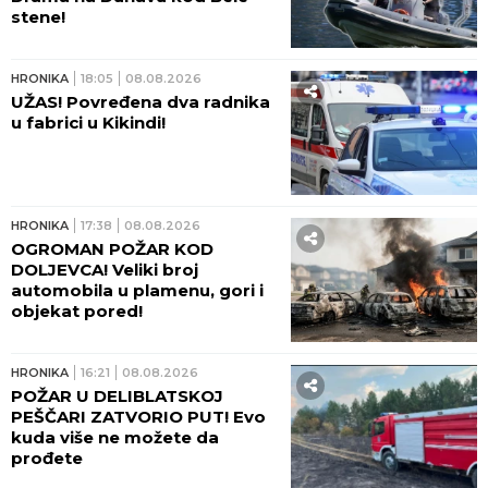
stene!
HRONIKA
18:05
08.08.2026
UŽAS! Povređena dva radnika
u fabrici u Kikindi!
HRONIKA
17:38
08.08.2026
OGROMAN POŽAR KOD
DOLJEVCA! Veliki broj
automobila u plamenu, gori i
objekat pored!
HRONIKA
16:21
08.08.2026
POŽAR U DELIBLATSKOJ
PEŠČARI ZATVORIO PUT! Evo
kuda više ne možete da
prođete