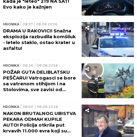
kada je "leteo" 219 NA SAT!
Evo kako je kažnjen
HRONIKA
08:57
08.08.2026
DRAMA U RAKOVICI! Snažna
eksplozija razbudila komšiluk
- letelo staklo, ostao krater u
asfaltu!
HRONIKA
08:26
08.08.2026
POŽAR GUTA DELIBLATSKU
PEŠČARU! Vatrogasci se bore
sa vatrenom stihijom i na
Stolovima, sve zavisi od
temperature i vetra!
HRONIKA
08:00
08.08.2026
NAKON BRUTALNOG UBISTVA
PEKARA ODMAH KUPILE
AUTO! Policija otkrila put
krvavih 11.000 evra koji su
nestali iz sefa na Karaburmi: