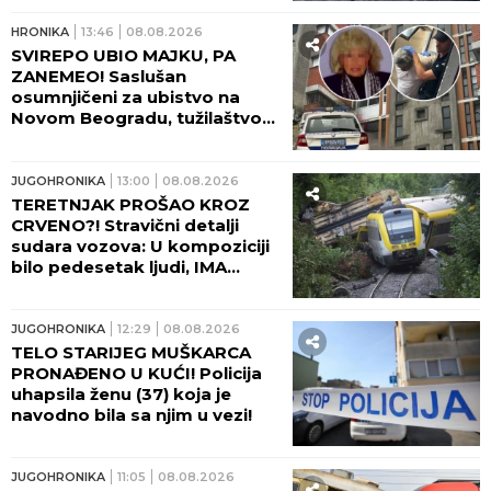
HRONIKA
13:46
08.08.2026
SVIREPO UBIO MAJKU, PA
ZANEMEO! Saslušan
osumnjičeni za ubistvo na
Novom Beogradu, tužilaštvo
traži pritvor!
JUGOHRONIKA
13:00
08.08.2026
TERETNJAK PROŠAO KROZ
CRVENO?! Stravični detalji
sudara vozova: U kompoziciji
bilo pedesetak ljudi, IMA
TEŠKO POVREĐENIH!
JUGOHRONIKA
12:29
08.08.2026
TELO STARIJEG MUŠKARCA
PRONAĐENO U KUĆI! Policija
uhapsila ženu (37) koja je
navodno bila sa njim u vezi!
JUGOHRONIKA
11:05
08.08.2026