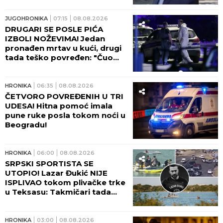
Ovako su osumnjičeni podelili
plen!
JUGOHRONIKA
07:15
08.08.2026
DRUGARI SE POSLE PIĆA
IZBOLI NOŽEVIMA! Jedan
pronađen mrtav u kući, drugi
tada teško povređen: "Čuo
sam viku, dečko je ležao U
LOKVI KRVI!"
HRONIKA
06:35
08.08.2026
ČETVORO POVREĐENIH U TRI
UDESA! Hitna pomoć imala
pune ruke posla tokom noći u
Beogradu!
HRONIKA
06:00
08.08.2026
SRPSKI SPORTISTA SE
UTOPIO! Lazar Đukić NIJE
ISPLIVAO tokom plivačke trke
u Teksasu: Takmičari tada
vikali da se davi, ali niko nije
reagovao!
HRONIKA
03:00
08.08.2026