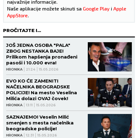
najvažnije informacije.
Naše aplikacije možete skinuti sa
Google Play
i
Apple
AppStore
.
PROČITAJTE I...
JOŠ JEDNA OSOBA "PALA"
ZBOG NESTANKA BAJE!
Prilikom hapšenja pronađeni
pasoši i 10.000 evra!
HRONIKA
21:24
15.05.2026
EVO KO ĆE ZAMENITI
NAČELNIKA BEOGRADSKE
POLICIJE! Na mesto Veselina
Milića dolazi OVAJ čovek!
HRONIKA
13:11
15.05.2026
SAZNAJEMO! Veselin Milić
smenjen s mesta načelnika
beogradske policije!
HRONIKA
12:31
15.05.2026