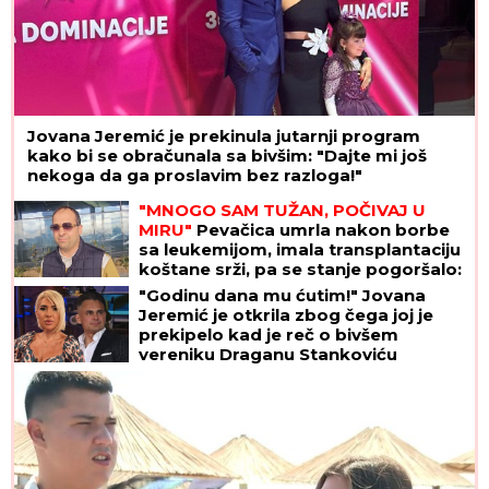
Jovana Jeremić je prekinula jutarnji program
kako bi se obračunala sa bivšim: "Dajte mi još
nekoga da ga proslavim bez razloga!"
"MNOGO SAM TUŽAN, POČIVAJ U
MIRU"
Pevačica umrla nakon borbe
sa leukemijom, imala transplantaciju
koštane srži, pa se stanje pogoršalo:
Emir Habibović se oprostio
"Godinu dana mu ćutim!" Jovana
Jeremić je otkrila zbog čega joj je
prekipelo kad je reč o bivšem
vereniku Draganu Stankoviću