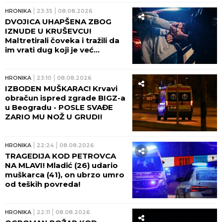
HRONIKA
23:35
08.08.2026
DVOJICA UHAPŠENA ZBOG
IZNUDE U KRUŠEVCU!
Maltretirali čoveka i tražili da
im vrati dug koji je već
otplatio uz debelu kamatu!
HRONIKA
23:10
08.08.2026
IZBODEN MUŠKARAC! Krvavi
obračun ispred zgrade BIGZ-a
u Beogradu - POSLE SVAĐE
ZARIO MU NOŽ U GRUDI!
HRONIKA
22:24
08.08.2026
TRAGEDIJA KOD PETROVCA
NA MLAVI! Mladić (26) udario
muškarca (41), on ubrzo umro
od teških povreda!
HRONIKA
22:11
08.08.2026