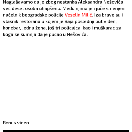
Naglašavamo da je zbog nestanka Aleksandra Nešovića
već deset osoba uhapšeno. Među njima je i juče smenjeni
načelnik beogradske policije
Veselin Milić
. Iza brave su i
vlasnik restorana u kojem je Baja poslednji put viđen,
konobar, jedna žena, još tri policajca, kao i muškarac za
koga se sumnja da je pucao u Nešovića.
Bonus video