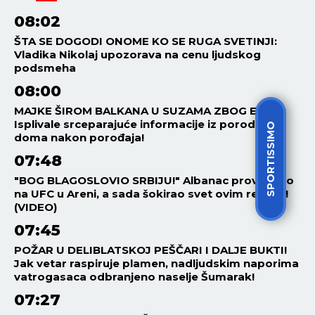
08:02
ŠTA SE DOGODI ONOME KO SE RUGA SVETINJI:
Vladika Nikolaj upozorava na cenu ljudskog
podsmeha
08:00
MAJKE ŠIROM BALKANA U SUZAMA ZBOG EDITE:
Isplivale srceparajuće informacije iz porodičnog
SPORTISSIMO
doma nakon porođaja!
07:48
"BOG BLAGOSLOVIO SRBIJU!" Albanac provocirao
na UFC u Areni, a sada šokirao svet ovim rečima!
(VIDEO)
07:45
POŽAR U DELIBLATSKOJ PEŠČARI I DALJE BUKTI!
Jak vetar raspiruje plamen, nadljudskim naporima
vatrogasaca odbranjeno naselje Šumarak!
07:27