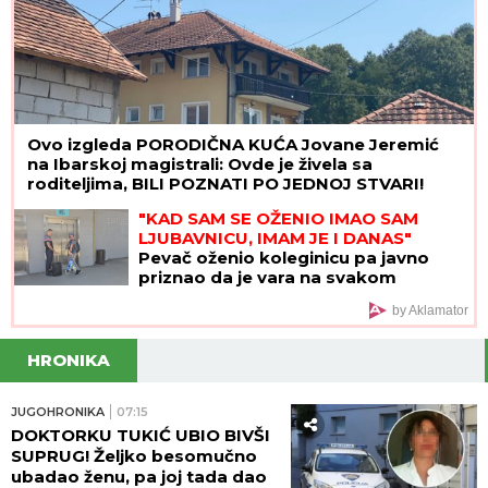
Ovo izgleda PORODIČNA KUĆA Jovane Jeremić
na Ibarskoj magistrali: Ovde je živela sa
roditeljima, BILI POZNATI PO JEDNOJ STVARI!
"KAD SAM SE OŽENIO IMAO SAM
LJUBAVNICU, IMAM JE I DANAS"
Pevač oženio koleginicu pa javno
priznao da je vara na svakom
koraku: "Skoro svi na estradi imaju
by Aklamator
paralelne veze"
HRONIKA
JUGOHRONIKA
07:15
DOKTORKU TUKIĆ UBIO BIVŠI
SUPRUG! Željko besomučno
ubadao ženu, pa joj tada dao