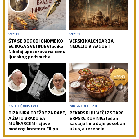
VESTI
VESTI
ŠTA SE DOGODI ONOME KO
VERSKI KALENDAR ZA
SE RUGA SVETINJI: Vladika
NEDELJU 9. AVGUST
Nikolaj upozorava na cenu
ljudskog podsmeha
KATOLIČANSTVO
MRSNI RECEPTI
DIZAJNIRA ODEŽDE ZA PAPE,
PEKARSKI ĐUVEČ IZ STARE
A ŽIVI U BRAKU SA
SRPSKE KUHINJE: Jedan
MUŠKARCEM: Izjave
sastojak mu daje poseban
modnog kreatora Filipa
ukus, a recept je
Sorčinela otvorile
jednostavniji nego što