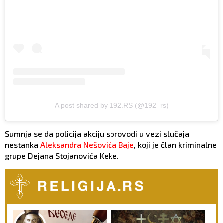
A post shared by 192.RS (@192_rs)
Sumnja se da policija akciju sprovodi u vezi slučaja
nestanka
Aleksandra Nešovića Baje
, koji je član kriminalne
grupe Dejana Stojanovića Keke.