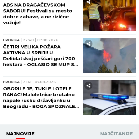
ABS NA DRAGAČEVSKOM
SABORU! Festivali su mesto
dobre zabave, a ne rizične
vožnje!
HRONIKA
22:48
07.08.2026
ČETIRI VELIKA POŽARA
AKTIVNA U SRBIJI! U
Deliblatskoj peščari gori 700
hektara - OGLASIO SE MUP SA
NOVIM INFORMACIJAMA!
HRONIKA
21:41
07.08.2026
OBORILE JE, TUKLE I OTELE
RANAC! Maloletnice brutalno
napale rusku državljanku u
Beogradu - BOGA SPOZNALE
KAD SE DEVOJKA PODIGLA!
NAJNOVIJE
NAJČITANIJE