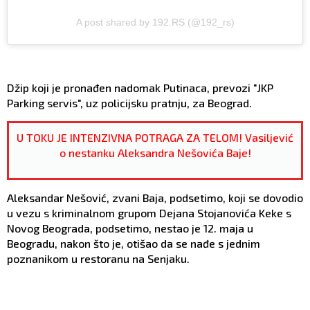
A post shared by 192.RS (@192_rs)
Džip koji je pronađen nadomak Putinaca, prevozi "JKP
Parking servis", uz policijsku pratnju, za Beograd.
U TOKU JE INTENZIVNA POTRAGA ZA TELOM! Vasiljević
o nestanku Aleksandra Nešovića Baje!
Aleksandar Nešović, zvani Baja, podsetimo, koji se dovodio
u vezu s kriminalnom grupom Dejana Stojanovića Keke s
Novog Beograda, podsetimo, nestao je 12. maja u
Beogradu, nakon što je, otišao da se nađe s jednim
poznanikom u restoranu na Senjaku.