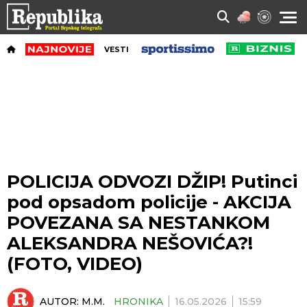
VESTI
POLICIJA ODVOZI DŽIP! Putinci
pod opsadom policije - AKCIJA
POVEZANA SA NESTANKOM
ALEKSANDRA NEŠOVIĆA?!
(FOTO, VIDEO)
AUTOR:
M.M.
HRONIKA
16.05.2026
15:59