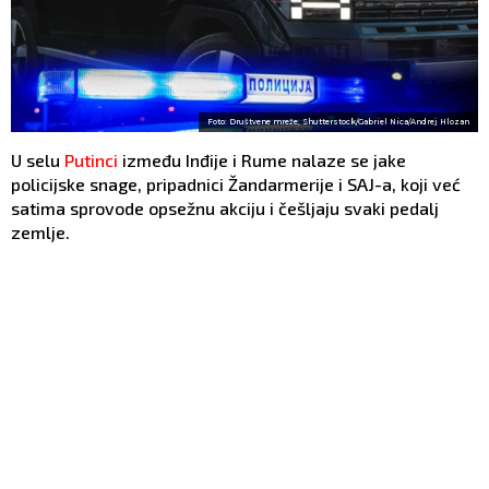
Foto: Društvene mreže, Shutterstock/Gabriel Nica/Andrej Hlozan
U selu
Putinci
između Inđije i Rume nalaze se jake
policijske snage, pripadnici Žandarmerije i SAJ-a, koji već
satima sprovode opsežnu akciju i češljaju svaki pedalj
zemlje.