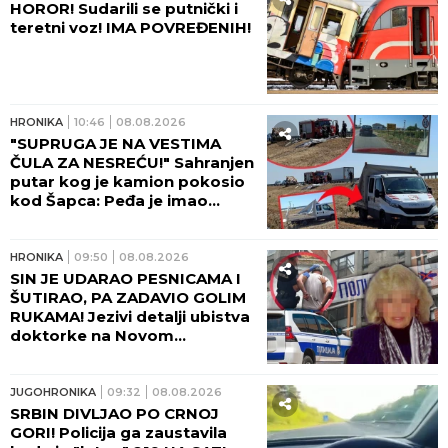
HOROR! Sudarili se putnički i
teretni voz! IMA POVREĐENIH!
HRONIKA
10:46
08.08.2026
"SUPRUGA JE NA VESTIMA
ČULA ZA NESREĆU!" Sahranjen
putar kog je kamion pokosio
kod Šapca: Peđa je imao
samo JEDNU ŽELJU!
HRONIKA
09:50
08.08.2026
SIN JE UDARAO PESNICAMA I
ŠUTIRAO, PA ZADAVIO GOLIM
RUKAMA! Jezivi detalji ubistva
doktorke na Novom
Beogradu: POLICAJCI REKLI
DA OVAKVU SUROVOST NE
PAMTE!
JUGOHRONIKA
09:32
08.08.2026
SRBIN DIVLJAO PO CRNOJ
GORI! Policija ga zaustavila