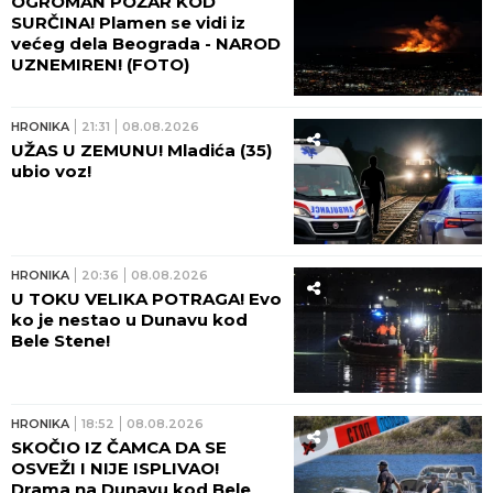
OGROMAN POŽAR KOD
SURČINA! Plamen se vidi iz
većeg dela Beograda - NAROD
UZNEMIREN! (FOTO)
HRONIKA
21:31
08.08.2026
UŽAS U ZEMUNU! Mladića (35)
ubio voz!
HRONIKA
20:36
08.08.2026
U TOKU VELIKA POTRAGA! Evo
ko je nestao u Dunavu kod
Bele Stene!
HRONIKA
18:52
08.08.2026
SKOČIO IZ ČAMCA DA SE
OSVEŽI I NIJE ISPLIVAO!
Drama na Dunavu kod Bele