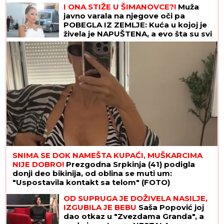
želucu
I ONA STIŽE U ŠIMANOVCE?!
Muža
javno varala na njegove oči pa
POBEGLA IZ ZEMLJE: Kuća u kojoj je
živela je NAPUŠTENA, a evo šta su svi
odmah videli
SNIMA SE DOK NAMEŠTA KUPAĆI, MUŠKARCIMA
NIJE DOBRO!
Prezgodna Srpkinja (41) podigla
donji deo bikinija, od oblina se muti um:
"Uspostavila kontakt sa telom" (FOTO)
OD SUPRUGA JE DOŽIVELA NASILJE,
IZGUBILA JE BEBU
Saša Popović joj
dao otkaz u "Zvezdama Granda", a