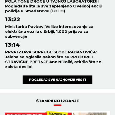
POLA TONE DROGE U TAJNOJ LABORATORIJI!
Pogledajte šta je sve zaplenjeno u velikoj akciji
policije u Smederevu! (FOTO)
13:22
Ministarka Pavkov: Veliko interesovanje za
električna vozila u Srbiji, 1.000 prijava za
subvencije
13:14
PRVA IZJAVA SUPRUGE SLOBE RADANOVIĆA:
Jelena se oglasila nakon što su PROCURILE
STRAVIČNE PRETNJE Ane Nikolić, otkrila šta se
zaista desilo!
POGLEDAJ SVE NAJNOVIJE VESTI
ŠTAMPANO IZDANJE