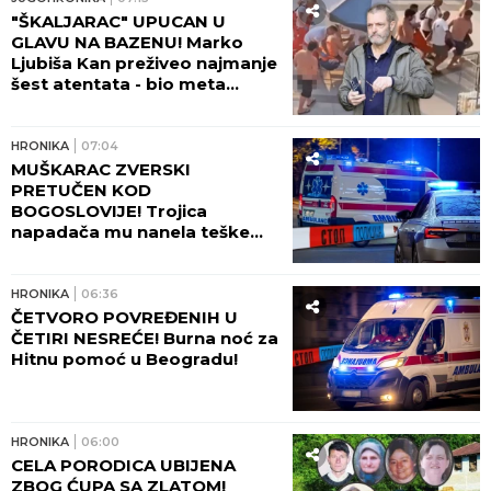
(FOTO, VIDEO)
"ŠKALJARAC" UPUCAN U
GLAVU NA BAZENU! Marko
Ljubiša Kan preživeo najmanje
šest atentata - bio meta
Zvicera i Džonija sa Vračara, a
tada hteo da ga ubije
tinejdžer!
HRONIKA
07:04
MUŠKARAC ZVERSKI
PRETUČEN KOD
BOGOSLOVIJE! Trojica
napadača mu nanela teške
povrede lica!
HRONIKA
06:36
ČETVORO POVREĐENIH U
ČETIRI NESREĆE! Burna noć za
Hitnu pomoć u Beogradu!
HRONIKA
06:00
CELA PORODICA UBIJENA
ZBOG ĆUPA SA ZLATOM!