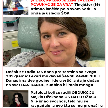
(VIDEO) PRIŠAO JE ŽENI SA LEĐA I
POVUKAO JE ZA VRAT
Tinejdžer (19)
otimao lančiće po Novom Sadu, a
onda je usledio ŠOK
Dečak se rodio 133 dana pre termina sa svega
285 grama: Lekari mu davali ŠANSE RAVNE NULI!
Danas ima dve godine i ide u vrtić, a da je došao
na svet DAN RANIJE, sudbina bi imala mnogo
lošiji scenario
Patolozi koji su radili OBDUKCIJU
Majkla Džeksona OSTALI U UŽASU:
Nije imao svoj nos, telo mu se
raspadalo, a evo šta su mu pronašli u