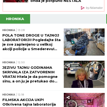
onda je potpuno NESTALA
by Aklamator
HRONIKA
HRONIKA
13:28
POLA TONE DROGE U TAJNOJ
LABORATORIJI! Pogledajte šta
je sve zaplenjeno u velikoj
akciji policije u Smederevu!
(FOTO)
HRONIKA
12:50
JEZIVU TAJNU GODINAMA
SKRIVALA IZA ZATVORENIH
VRATA! Htela je da pomogne
sinu, a on ju je pretukao do
smrti: Komšije otkrile mračnu
priču doktorke Milke
HRONIKA
12:18
FILMSKA AKCIJA UKP!
Otkrivena tajna laboratorija