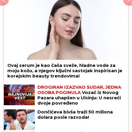
Ovaj serum je kao čaša sveže, hladne vode za
moju kožu, a njegov ključni sastojak inspirisan je
korejskim beauty trendovima!
DROGIRAN IZAZVAO SUDAR, JEDNA
OSOBA POGINULA
Vozač iz Novog
Pazara uhapšen u Ulcinju: U nesreći
dvoje povređeno
Dončićeva bivša traži 50 miliona
dolara posle razvoda!