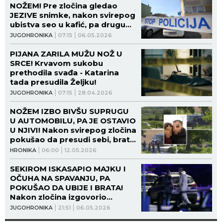
NOŽEM! Pre zločina gledao
JEZIVE snimke, nakon svirepog
ubistva seo u kafić, pa drugu
tada rekao: "REŠIO SAM
JUGOHRONIKA
07:15
06.05.2026
STARU!"
PIJANA ZARILA MUŽU NOŽ U
SRCE! Krvavom sukobu
prethodila svađa - Katarina
tada presudila Željku!
JUGOHRONIKA
07:15
28.04.2026
NOŽEM IZBO BIVŠU SUPRUGU
U AUTOMOBILU, PA JE OSTAVIO
U NJIVI! Nakon svirepog zločina
pokušao da presudi sebi, brat
ubijene Biljane tada otkrio
HRONIKA
06:00
12.05.2026
JEZIVE DETALJE!
SEKIROM ISKASAPIO MAJKU I
OČUHA NA SPAVANJU, PA
POKUŠAO DA UBIJE I BRATA!
Nakon zločina izgovorio
JEZIVU REČENICU, a sada
JUGOHRONIKA
21:51
06.05.2026
osuđen na maksimalnu kaznu!