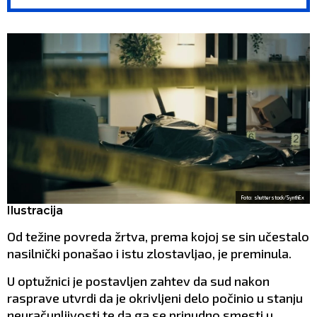
drugi klub
Partizanovog meča!
(VIDEO)
Foto: shutterstock/SynthEx
Ilustracija
Od težine povreda žrtva, prema kojoj se sin učestalo
nasilnički ponašao i istu zlostavljao, je preminula.
U optužnici je postavljen zahtev da sud nakon
rasprave utvrdi da je okrivljeni delo počinio u stanju
neuračunljivosti te da ga se prinudno smesti u