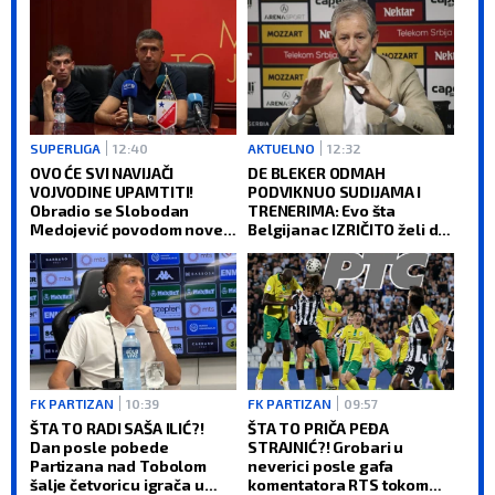
SUPERLIGA
12:40
AKTUELNO
12:32
OVO ĆE SVI NAVIJAČI
DE BLEKER ODMAH
VOJVODINE UPAMTITI!
PODVIKNUO SUDIJAMA I
Obradio se Slobodan
TRENERIMA: Evo šta
Medojević povodom nove
Belgijanac IZRIČITO želi da
pozicije u klubu (VIDEO)
se desi u srpskom fudbalu
(VIDEO)
FK PARTIZAN
10:39
FK PARTIZAN
09:57
ŠTA TO RADI SAŠA ILIĆ?!
ŠTA TO PRIČA PEĐA
Dan posle pobede
STRAJNIĆ?! Grobari u
Partizana nad Tobolom
neverici posle gafa
šalje četvoricu igrača u
komentatora RTS tokom