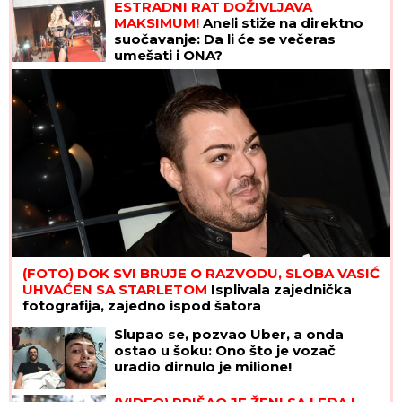
ESTRADNI RAT DOŽIVLJAVA
MAKSIMUM!
Aneli stiže na direktno
suočavanje: Da li će se večeras
umešati i ONA?
(FOTO) DOK SVI BRUJE O RAZVODU, SLOBA VASIĆ
UHVAĆEN SA STARLETOM
Isplivala zajednička
fotografija, zajedno ispod šatora
Slupao se, pozvao Uber, a onda
ostao u šoku: Ono što je vozač
uradio dirnulo je milione!