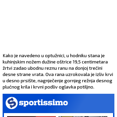
Kako je navedeno u optužnici, u hodniku stana je
kuhinjskim nožem dužine oštrice 19,5 centimetara
žrtvi zadao ubodnu reznu ranu na donjoj trećini
desne strane vrata. Ova rana uzrokovala je izliv krvi
u desno prsište, nagnječenje gornjeg režnja desnog
plućnog krila i krvni podliv oglavka potiljno.