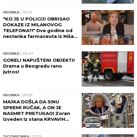
HRONIKA
10:00
"KO JE U POLICIJI OBRISAO
DOKAZE IZ MILANOVOG
TELEFONA?!" Dve godine od
nestanka farmaceuta iz Niša,
majka Marica očajna: Njega su
negde odveli...
HRONIKA
09:47
GORELI NAPUŠTENI OBJEKTI!
Drama u Beogradu rano
jutros!
HRONIKA
08:55
MAJKA DOŠLA DA SINU
SPREMI RUČAK, A ON JE
NASMRT PRETUKAO! Zoran
izveden iz stana KRVAVIH
NOGU, komšije čule jezive
krike na Novom Beogradu:
"Zapomagala je na sav glas!"
JUGOHRONIKA
07:15