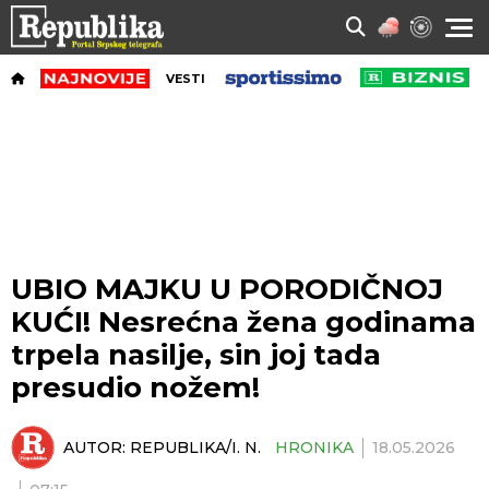
VESTI
UBIO MAJKU U PORODIČNOJ
KUĆI! Nesrećna žena godinama
trpela nasilje, sin joj tada
presudio nožem!
AUTOR:
REPUBLIKA/I. N.
HRONIKA
18.05.2026