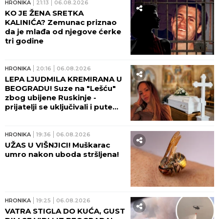
HRONIKA
21:13
06.08.2026
KO JE ŽENA SRETKA
KALINIĆA? Zemunac priznao
da je mlađa od njegove ćerke
tri godine
HRONIKA
20:16
06.08.2026
LEPA LJUDMILA KREMIRANA U
BEOGRADU! Suze na "Lešću"
zbog ubijene Ruskinje -
prijatelji se uključivali i putem
video-linka!
HRONIKA
19:36
06.08.2026
UŽAS U VIŠNJICI! Muškarac
umro nakon uboda stršljena!
HRONIKA
19:25
06.08.2026
VATRA STIGLA DO KUĆA, GUST