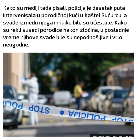
Kako su mediji tada pisali, policija je desetak puta
intervenisala u porodičnoj kući u Kaštel Sućurcu, a
svađe između njega i majke bile su učestale. Kako
su rekli susedi porodice nakon zločina, u poslednje
vreme njihove svađe bile su nepodnošljive i vrlo
neugodne.
Foto: TANJUG/ FOTO HINA/ DAMIR SENICAR