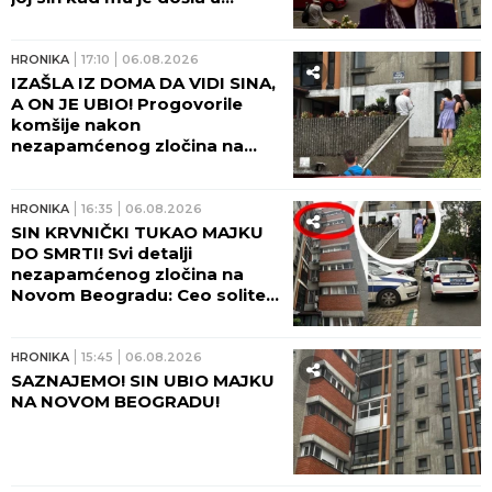
posetu! (FOTO, VIDEO)
HRONIKA
17:10
06.08.2026
IZAŠLA IZ DOMA DA VIDI SINA,
A ON JE UBIO! Progovorile
komšije nakon
nezapamćenog zločina na
Novom Beogradu:
Zapomagala je na sav glas
HRONIKA
16:35
06.08.2026
SIN KRVNIČKI TUKAO MAJKU
DO SMRTI! Svi detalji
nezapamćenog zločina na
Novom Beogradu: Ceo soliter
u šoku!
HRONIKA
15:45
06.08.2026
SAZNAJEMO! SIN UBIO MAJKU
NA NOVOM BEOGRADU!