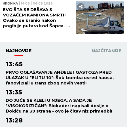
HRONIKA
14:06
06.08.2026
EVO ŠTA SE DEŠAVA S
VOZAČEM KAMIONA SMRTI!
Ovako se branio nakon
pogibije putara kod Šapca -
tužilaštvo odmah zatražilo
pritvor!
NAJNOVIJE
NAJČITANIJE
13:45
PRVO OGLAŠAVANJE ANĐELE I GASTOZA PRED
ULAZAK U "ELITU 10": Šok-bomba usred haosa,
fanovi pali u trans zbog novih vesti!
13:35
DO JUČE SE KLELI U NJEGA, A SADA JE
"VISOKORIZIČAN": Blokaderi napisali dosije o
Đokiću na 39 strana - ovo je čitav niz primedbi!
13:28