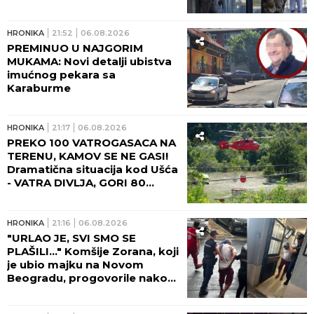
HRONIKA
21:52
06.08.2026
PREMINUO U NAJGORIM
MUKAMA: Novi detalji ubistva
imućnog pekara sa
Karaburme
HRONIKA
21:17
06.08.2026
PREKO 100 VATROGASACA NA
TERENU, KAMOV SE NE GASI!
Dramatična situacija kod Ušća
- VATRA DIVLJA, GORI 80
HEKTARA ŠUMA! (FOTO,
VIDEO)
HRONIKA
21:16
06.08.2026
"URLAO JE, SVI SMO SE
PLAŠILI..." Komšije Zorana, koji
je ubio majku na Novom
Beogradu, progovorile nakon
zločina: Bila je poštovan lekar,
šta se dešavalo u četiri zida...