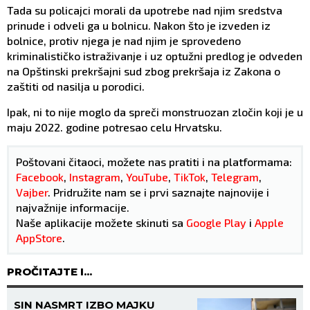
Tada su policajci morali da upotrebe nad njim sredstva
prinude i odveli ga u bolnicu. Nakon što je izveden iz
bolnice, protiv njega je nad njim je sprovedeno
kriminalističko istraživanje i uz optužni predlog je odveden
na Opštinski prekršajni sud zbog prekršaja iz Zakona o
zaštiti od nasilja u porodici.
Ipak, ni to nije moglo da spreči monstruozan zločin koji je u
maju 2022. godine potresao celu Hrvatsku.
Poštovani čitaoci, možete nas pratiti i na platformama:
Facebook
,
Instagram
,
YouTube
,
TikTok
,
Telegram
,
Vajber
. Pridružite nam se i prvi saznajte najnovije i
najvažnije informacije.
Naše aplikacije možete skinuti sa
Google Play
i
Apple
AppStore
.
PROČITAJTE I...
SIN NASMRT IZBO MAJKU