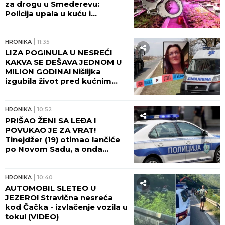
za drogu u Smederevu:
Policija upala u kuću i
POHAPSILA SVE KOJE JE
ZATEKLA!
HRONIKA
11:35
LIZA POGINULA U NESREĆI
KAKVA SE DEŠAVA JEDNOM U
MILION GODINA! Nišlijka
izgubila život pred kućnim
pragom, bol porodice ne
jenjava: "Na autobusu se
otvorio poklopac i uzeo nam
HRONIKA
10:52
Elizabetu!"
PRIŠAO ŽENI SA LEĐA I
POVUKAO JE ZA VRAT!
Tinejdžer (19) otimao lančiće
po Novom Sadu, a onda
napao policajce!
HRONIKA
10:40
AUTOMOBIL SLETEO U
JEZERO! Stravična nesreća
kod Čačka - izvlačenje vozila u
toku! (VIDEO)