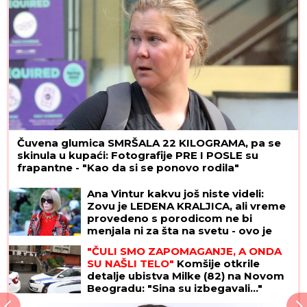
Čuvena glumica SMRŠALA 22 KILOGRAMA, pa se
skinula u kupaći: Fotografije PRE I POSLE su
frapantne - "Kao da si se ponovo rodila"
Ana Vintur kakvu još niste videli:
Zovu je LEDENA KRALJICA, ali vreme
provedeno s porodicom ne bi
menjala ni za šta na svetu - ovo je
njen UNUK OLIVER
"ČULI SMO ZAPOMAGANJE, A ONDA
SU NAŠLI TELO"
Komšije otkrile
detalje ubistva Milke (82) na Novom
Beogradu: "Sina su izbegavali..."