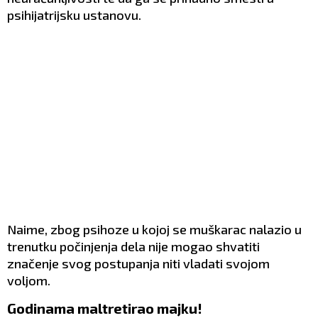
psihijatrijsku ustanovu.
Naime, zbog psihoze u kojoj se muškarac nalazio u
trenutku počinjenja dela nije mogao shvatiti
značenje svog postupanja niti vladati svojom
voljom.
Godinama maltretirao majku!