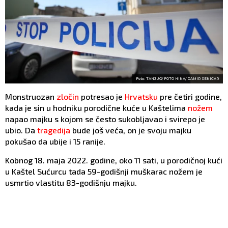
Foto: TANJUG/ FOTO HINA/ DAMIR SENICAR
Monstruozan
zločin
potresao je
Hrvatsku
pre četiri godine,
kada je sin u hodniku porodične kuće u Kaštelima
nožem
napao majku s kojom se često sukobljavao i svirepo je
ubio. Da
tragedija
bude još veća, on je svoju majku
pokušao da ubije i 15 ranije.
Kobnog 18. maja 2022. godine, oko 11 sati, u porodičnoj kući
u Kaštel Sućurcu tada 59-godišnji muškarac nožem je
usmrtio vlastitu 83-godišnju majku.