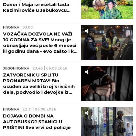
Davor i Maja izrešetali tada
Kazimiroviće u Jabukovcu
zbog ČARŠIJSKE PRIČE!
HRONIKA
03:00
VOZAČKA DOZVOLA NE VAŽI
10 GODINA ZA SVE! Mnogi je
obnavljaju već posle 6 meseci
ili godinu dana - evo zašto i ko
odlučuje o tome!
JUGOHRONIKA
23:46
06.08.2026
ZATVORENIK U SPLITU
PRONAĐEN MRTAV! Bio
osuđen za veliki broj krivičnih
dela, podvodio i devojke iz
Srbije!
HRONIKA
22:31
06.08.2026
DOJAVA O BOMBI NA
AUTOBUSKOJ STANICI U
PRIŠTINI Sve vrvi od policije