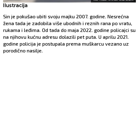
Ilustracija
Sin je pokušao ubiti svoju majku 2007. godine. Nesrećna
žena tada je zadobila više ubodnih i reznih rana po vratu,
rukama i leđima. Od tada do maja 2022. godine policajci su
na njihovu kućnu adresu dolazili pet puta. U aprilu 2021.
godine policija je postupala prema muškarcu vezano uz
porodično nasilje.