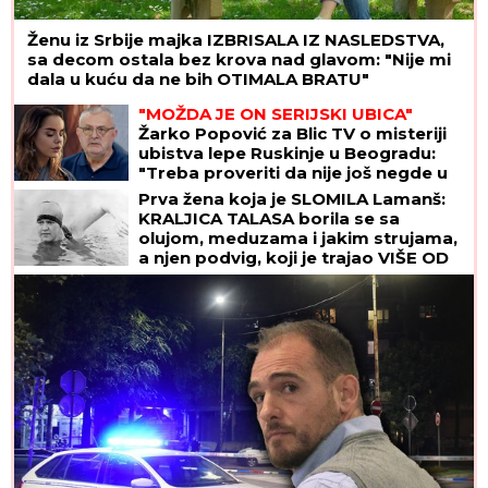
Ženu iz Srbije majka IZBRISALA IZ NASLEDSTVA,
sa decom ostala bez krova nad glavom: "Nije mi
dala u kuću da ne bih OTIMALA BRATU"
"MOŽDA JE ON SERIJSKI UBICA"
Žarko Popović za Blic TV o misteriji
ubistva lepe Ruskinje u Beogradu:
"Treba proveriti da nije još negde u
Srbiji napravio neko ZLO"
Prva žena koja je SLOMILA Lamanš:
KRALJICA TALASA borila se sa
olujom, meduzama i jakim strujama,
a njen podvig, koji je trajao VIŠE OD
14 SATI, ušao je u istoriju