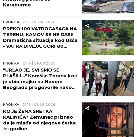
Karaburme
HRONIKA
21:17
06.08.2026
PREKO 100 VATROGASACA NA
TERENU, KAMOV SE NE GASI!
Dramatična situacija kod Ušća
- VATRA DIVLJA, GORI 80
HEKTARA ŠUMA! (FOTO,
VIDEO)
HRONIKA
21:16
06.08.2026
"URLAO JE, SVI SMO SE
PLAŠILI..." Komšije Zorana koji
je ubio majku na Novom
Beogradu progovorile nakon
zločina: Bila je poštovan lekar,
šta se dešavalo u četiri zida...
HRONIKA
21:13
06.08.2026
KO JE ŽENA SRETKA
KALINIĆA? Zemunac priznao
da je mlađa od njegove ćerke
tri godine