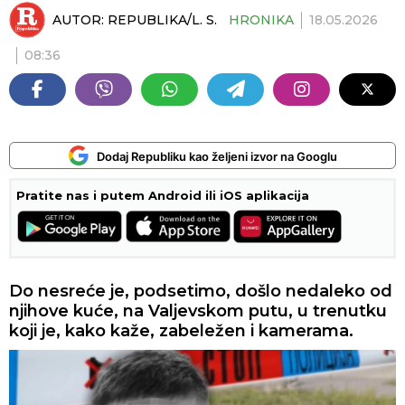
AUTOR:
REPUBLIKA/L. S.
HRONIKA
18.05.2026
08:36
Dodaj Republiku kao željeni izvor na Googlu
Pratite nas i putem Android ili iOS aplikacija
Do nesreće je, podsetimo, došlo nedaleko od
njihove kuće, na Valjevskom putu, u trenutku
koji je, kako kaže, zabeležen i kamerama.