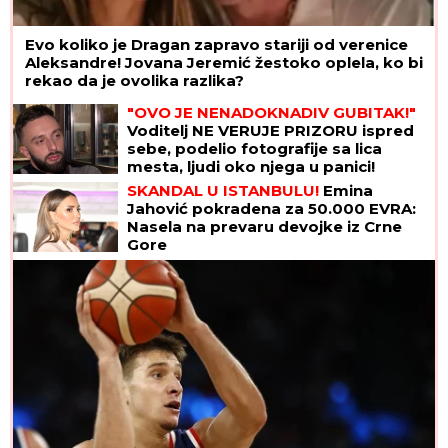
Evo koliko je Dragan zapravo stariji od verenice
Aleksandre! Jovana Jeremić žestoko oplela, ko bi
rekao da je ovolika razlika?
"OVO JE NENADOKNADIV GUBITAK!"
Voditelj NE VERUJE PRIZORU ispred
sebe, podelio fotografije sa lica
mesta, ljudi oko njega u panici!
(FOTO)
SKANDAL U ISTANBULU!
Emina
Jahović pokradena za 50.000 EVRA:
Nasela na prevaru devojke iz Crne
Gore