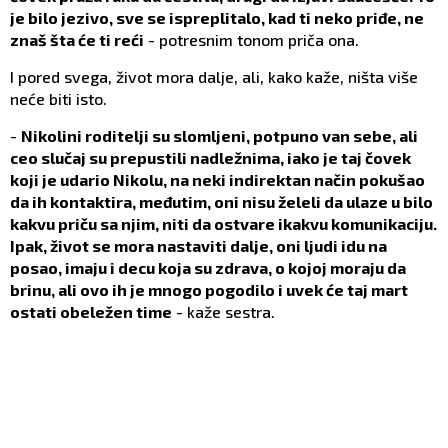
je bilo jezivo, sve se ispreplitalo, kad ti neko priđe, ne
znaš šta će ti reći
- potresnim tonom priča ona.
I pored svega, život mora dalje, ali, kako kaže, ništa više
neće biti isto.
-
Nikolini roditelji su slomljeni, potpuno van sebe, ali
ceo slučaj su prepustili nadležnima, iako je taj čovek
koji je udario Nikolu, na neki indirektan način pokušao
da ih kontaktira, međutim, oni nisu želeli da ulaze u bilo
kakvu priču sa njim, niti da ostvare ikakvu komunikaciju.
Ipak, život se mora nastaviti dalje, oni ljudi idu na
posao, imaju i decu koja su zdrava, o kojoj moraju da
brinu, ali ovo ih je mnogo pogodilo i uvek će taj mart
ostati obeležen time
- kaže sestra.