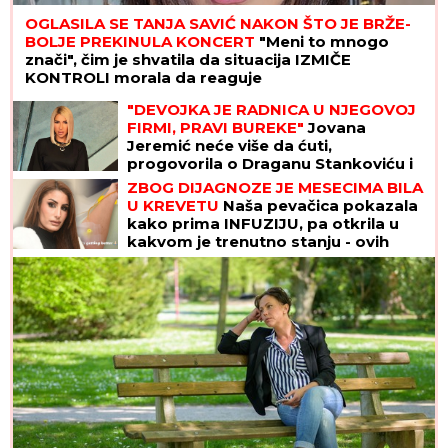
OGLASILA SE TANJA SAVIĆ NAKON ŠTO JE BRŽE-
BOLJE PREKINULA KONCERT
"Meni to mnogo
znači", čim je shvatila da situacija IZMIČE
KONTROLI morala da reaguje
"DEVOJKA JE RADNICA U NJEGOVOJ
FIRMI, PRAVI BUREKE"
Jovana
Jeremić neće više da ćuti,
progovorila o Draganu Stankoviću i
veridbi: "Poklanjam mu titulu bivšeg
ZBOG DIJAGNOZE JE MESECIMA BILA
dečka JJ"
U KREVETU
Naša pevačica pokazala
kako prima INFUZIJU, pa otkrila u
kakvom je trenutno stanju - ovih
dana prodaje i kuću