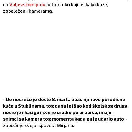
na
Valjevskom putu
, u trenutku koji je, kako kaže,
zabeležen i kamerama.
-
Do nesreće je došlo 8. marta blizu njihove porodične
kuće u Stublinama, tog dana je išao kod školskog druga,
nosio je i kacigu i sve je uradio po propisu, imaju i
snimci sa kamera tog momenta kada ga je udario auto
-
započinje svoju ispovest Mirjana.