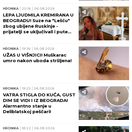
HRONIKA
20:16
06.08.2026
LEPA LJUDMILA KREMIRANA U
BEOGRADU! Suze na "Lešću"
zbog ubijene Ruskinje -
prijatelji se uključivali i putem
video-linka!
HRONIKA
19:36
06.08.2026
UŽAS U VIŠNJICI! Muškarac
umro nakon uboda stršljena!
HRONIKA
19:25
06.08.2026
VATRA STIGLA DO KUĆA, GUST
DIM SE VIDI I IZ BEOGRADA!
Alarmantno stanje u
Deliblatskoj peščari!
HRONIKA
18:22
06.08.2026