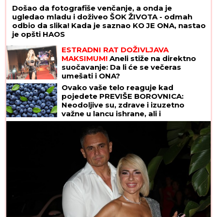
Došao da fotografiše venčanje, a onda je
ugledao mladu i doživeo ŠOK ŽIVOTA - odmah
odbio da slika! Kada je saznao KO JE ONA, nastao
je opšti HAOS
ESTRADNI RAT DOŽIVLJAVA
MAKSIMUM!
Aneli stiže na direktno
suočavanje: Da li će se večeras
umešati i ONA?
Ovako vaše telo reaguje kad
pojedete PREVIŠE BOROVNICA:
Neodoljive su, zdrave i izuzetno
važne u lancu ishrane, ali i
superhrana IMA SVOJE MANE