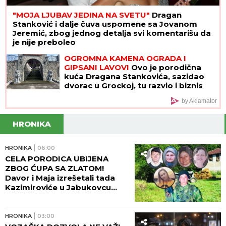
"MOJA LJUBAV JEDINA NA SVETU"
Dragan
Stanković i dalje čuva uspomene sa Jovanom
Jeremić, zbog jednog detalja svi komentarišu da
je nije preboleo
OGROMNA KAMENA OGRADA I
GIPSANI LAVOVI
Ovo je porodična
kuća Dragana Stankovića, sazidao
dvorac u Grockoj, tu razvio i biznis
(VIDEO)
by Aklamator
HRONIKA
HRONIKA
06:00
CELA PORODICA UBIJENA
ZBOG ĆUPA SA ZLATOM!
Davor i Maja izrešetali tada
Kazimiroviće u Jabukovcu
zbog ČARŠIJSKE PRIČE!
HRONIKA
03:00