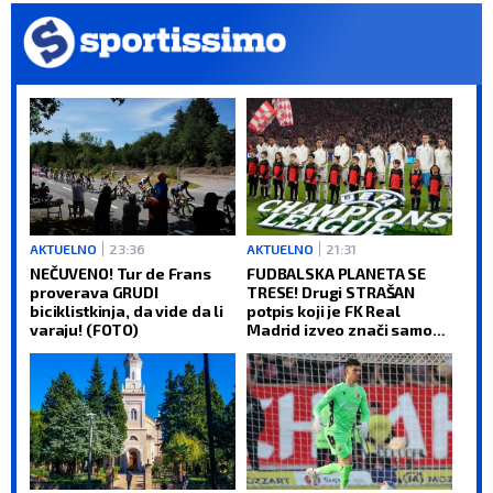
AKTUELNO
23:36
AKTUELNO
21:31
NEČUVENO! Tur de Frans
FUDBALSKA PLANETA SE
proverava GRUDI
TRESE! Drugi STRAŠAN
biciklistkinja, da vide da li
potpis koji je FK Real
varaju! (FOTO)
Madrid izveo znači samo
jedno: Titula Lige
šampiona je obaveza!