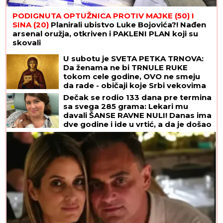
PODIGNUTA OPTUŽNICA PROTIV MAJKE (50) I
SINA (20)
Planirali ubistvo Luke Bojovića?! Nađen
arsenal oružja, otkriven i PAKLENI PLAN koji su
skovali
U subotu je SVETA PETKA TRNOVA:
Da ženama ne bi TRNULE RUKE
tokom cele godine, OVO ne smeju
da rade - običaji koje Srbi vekovima
poštuju
Dečak se rodio 133 dana pre termina
sa svega 285 grama: Lekari mu
davali ŠANSE RAVNE NULI! Danas ima
dve godine i ide u vrtić, a da je došao
na svet DAN RANIJE, sudbina bi imala
mnogo lošiji scenario