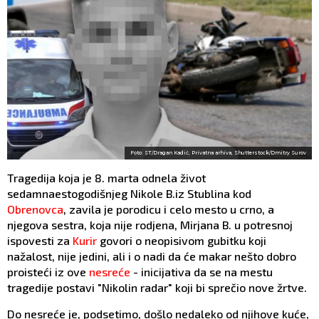
Foto: ST/Dragan Kadić, Privatna arhiva, Shutterstock/Dmitry Surov
Tragedija koja je 8. marta odnela život
sedamnaestogodišnjeg Nikole B.iz Stublina kod
Obrenovca
, zavila je porodicu i celo mesto u crno, a
njegova sestra, koja nije rodjena, Mirjana B. u potresnoj
ispovesti za
Kurir
govori o neopisivom gubitku koji
nažalost, nije jedini, ali i o nadi da će makar nešto dobro
proisteći iz ove
nesreće
- inicijativa da se na mestu
tragedije postavi "Nikolin radar" koji bi sprečio nove žrtve.
Do nesreće je, podsetimo, došlo nedaleko od njihove kuće,