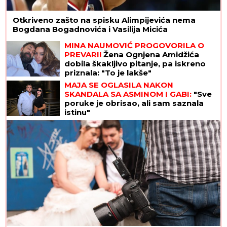
Otkriveno zašto na spisku Alimpijevića nema
Bogdana Bogadnovića i Vasilija Micića
MINA NAUMOVIĆ PROGOVORILA O
PREVARI!
Žena Ognjena Amidžića
dobila škakljivo pitanje, pa iskreno
priznala: "To je lakše"
MAJA SE OGLASILA NAKON
SKANDALA SA ASMINOM I GABI:
"Sve
poruke je obrisao, ali sam saznala
istinu"