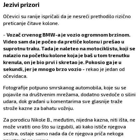
Jezivi prizori
Očevici su ranije ispričali da je nesreći prethodilo rizično
preticanje čitave kolone.
-
Vozač crvenog BMW-a je vozio ogromnom brzinom.
Video sam da je počeo da pretiče kolonu i prešao u
suprotnu traku. Tada je naleteo na motociklistu, koji se
nalazio na početku kolone koja je baš u tom trenutku
krenula, on je bio prvi i skretao je. Pokosio ga je u
sekundi, jer je mnogo brzo vozio -
rekao je jedan od
očevidaca.
Fotografije potpuno smrskanog automobila, koje su se
pojavile na društvenim mrežama, dodatno svedoče o silini
udara, dok građani u komentarima sve glasnije traže
strože kazne za bahatu vožnju.
Za porodicu Nikole B., međutim, nijedna kazna, niti išta, ne
može vratiti ono što su izgubili, ali kako ističe njegova
sestra, ostaje samo nada da će njegova priča nekoga