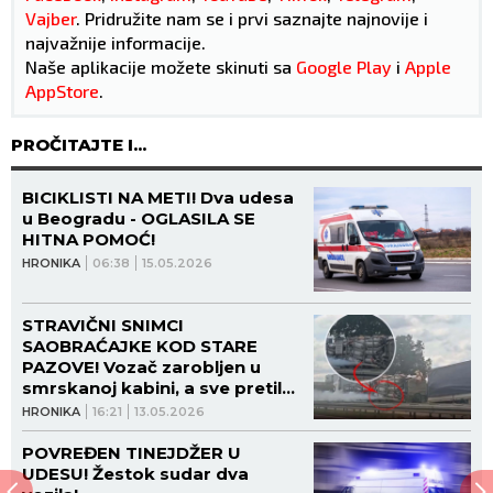
Vajber
. Pridružite nam se i prvi saznajte najnovije i
najvažnije informacije.
Naše aplikacije možete skinuti sa
Google Play
i
Apple
AppStore
.
PROČITAJTE I...
BICIKLISTI NA METI! Dva udesa
u Beogradu - OGLASILA SE
HITNA POMOĆ!
HRONIKA
06:38
15.05.2026
STRAVIČNI SNIMCI
SAOBRAĆAJKE KOD STARE
PAZOVE! Vozač zarobljen u
smrskanoj kabini, a sve pretilo
da eksplodira (VIDEO)
HRONIKA
16:21
13.05.2026
POVREĐEN TINEJDŽER U
UDESU! Žestok sudar dva