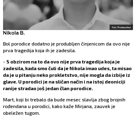
Foto: Privatna arhiva
Nikola B.
Bol porodice dodatno je produbljen činjenicom da ovo nije
prva tragedija koja ih je zadesila.
-
S obzirom na to da ovo nije prva tragedija koja je
zadesila, kada smo čuli da je Nikola imao udes, ta misao
da je u pitanju neko prokletstvo, nije mogla da izbije iz
glave. U porodici je na sličan način i na istoj deoniciji
ranije stradao još jedan član porodice.
Mart, koji bi trebalo da bude mesec slavlja zbog brojnih
rođendana u porodici, kako kaže Mirjana, zauvek je
obeležen tugom.