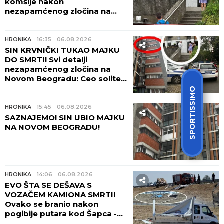
komšije nakon
nezapamćenog zločina na
Novom Beogradu:
Zapomagala je na sav glas
HRONIKA
16:35
06.08.2026
SIN KRVNIČKI TUKAO MAJKU
DO SMRTI! Svi detalji
nezapamćenog zločina na
Novom Beogradu: Ceo soliter
u šoku!
SPORTISSIMO
HRONIKA
15:45
06.08.2026
SAZNAJEMO! SIN UBIO MAJKU
NA NOVOM BEOGRADU!
HRONIKA
14:06
06.08.2026
EVO ŠTA SE DEŠAVA S
VOZAČEM KAMIONA SMRTI!
Ovako se branio nakon
pogibije putara kod Šapca -
tužilaštvo odmah zatražilo