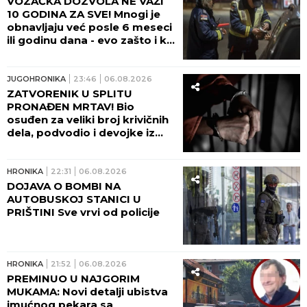
VOZAČKA DOZVOLA NE VAŽI
10 GODINA ZA SVE! Mnogi je
obnavljaju već posle 6 meseci
ili godinu dana - evo zašto i ko
odlučuje o tome!
JUGOHRONIKA
23:46
06.08.2026
ZATVORENIK U SPLITU
PRONAĐEN MRTAV! Bio
osuđen za veliki broj krivičnih
dela, podvodio i devojke iz
Srbije!
HRONIKA
22:31
06.08.2026
DOJAVA O BOMBI NA
AUTOBUSKOJ STANICI U
PRIŠTINI Sve vrvi od policije
HRONIKA
21:52
06.08.2026
PREMINUO U NAJGORIM
MUKAMA: Novi detalji ubistva
imućnog pekara sa