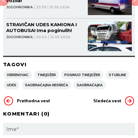
vozila!
JUGOHRONIKA
23:39
12.05.2026
STRAVIČAN UDES KAMIONA I
AUTOBUSA! Ima poginulih!
JUGOHRONIKA
20:24
12.05.2026
TAGOVI
OBRENOVAC
TINEJDŽER
POGINUO TINEJDŽER
STUBLINE
UDES
SAOBRAĆAJNA NESREĆA
SAOBRAĆAJKA
Prethodna vest
Sledeća vest
KOMENTARI (
0
)