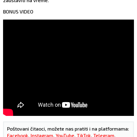
zaustaviti na vreme.
BONUS VIDEO
Poštovani čitaoci, možete nas pratiti i na platformama:
Facebook
,
Instagram
,
YouTube
,
TikTok
,
Telegram
,