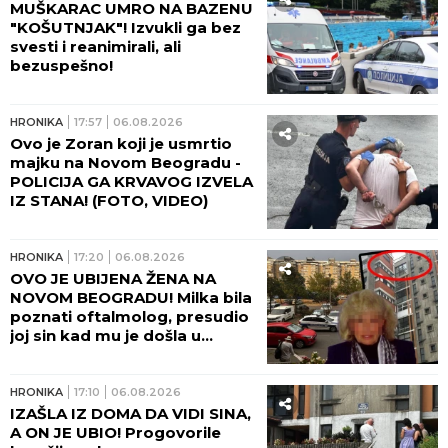
MUŠKARAC UMRO NA BAZENU
"KOŠUTNJAK"! Izvukli ga bez
svesti i reanimirali, ali
bezuspešno!
HRONIKA
17:57
06.08.2026
Ovo je Zoran koji je usmrtio
majku na Novom Beogradu -
POLICIJA GA KRVAVOG IZVELA
IZ STANA! (FOTO, VIDEO)
HRONIKA
17:20
06.08.2026
OVO JE UBIJENA ŽENA NA
NOVOM BEOGRADU! Milka bila
poznati oftalmolog, presudio
joj sin kad mu je došla u
posetu! (FOTO, VIDEO)
HRONIKA
17:10
06.08.2026
IZAŠLA IZ DOMA DA VIDI SINA,
A ON JE UBIO! Progovorile