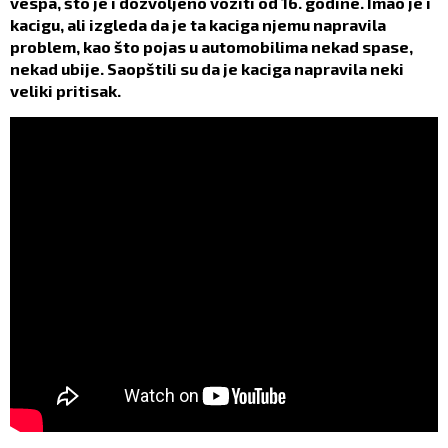
vespa, što je i dozvoljeno voziti od 16. godine. Imao je i
kacigu, ali izgleda da je ta kaciga njemu napravila
problem, kao što pojas u automobilima nekad spase,
nekad ubije. Saopštili su da je kaciga napravila neki
veliki pritisak.