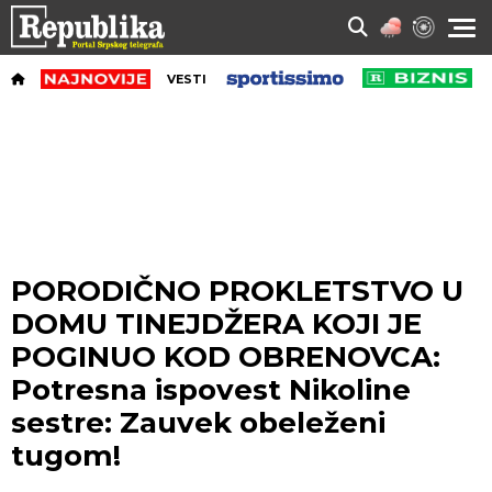
VESTI
PORODIČNO PROKLETSTVO U
DOMU TINEJDŽERA KOJI JE
POGINUO KOD OBRENOVCA:
Potresna ispovest Nikoline
sestre: Zauvek obeleženi
tugom!