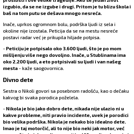
izgubio, da se ne izgube i drugi. Pritom je tu blizu škola i
baš na tom putu se dešava mnogo nesreća.
Inače, uprkos ogromnom bolu, podrška ljudi iz sela i
okoline nije izostala. Peticija da se na mestu nesreće
postavi radar već je prikupila hiljade potpisa.
-
Peticiju je potpisalo oko 3.600 ljudi, što je po mom
mišljenju više nego dovoljno. Inače, u Stublinama ima
oko 2.200 ljudi, a eto potpisivali su ljudi i van našeg
mesta
- kaže saogovornica.
Divno dete
Sestra o Nikoli govori sa posebnom radošću, kao o dečaku
kakvog bi svaka porodica poželela.
-
Nikola je bio jako dobro dete, nikada nije ulazio ni u
kakve probleme, niti pravio incidente, uvek je porodici
bio velika podrška. Nikola je nekako bio idealno dete.
Imao je taj motorčić, ali to nije bio neki jak motor, već