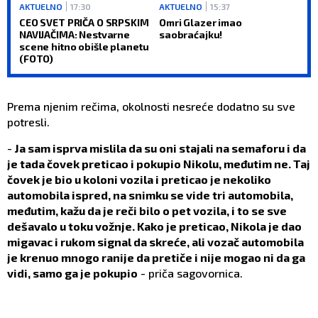
AKTUELNO
17:30
AKTUELNO
15:37
CEO SVET PRIČA O SRPSKIM
Omri Glazer imao
NAVIJAČIMA: Nestvarne
saobraćajku!
scene hitno obišle planetu
(FOTO)
Prema njenim rečima, okolnosti nesreće dodatno su sve
potresli.
-
Ja sam isprva mislila da su oni stajali na semaforu i da
je tada čovek preticao i pokupio Nikolu, međutim ne. Taj
čovek je bio u koloni vozila i preticao je nekoliko
automobila ispred, na snimku se vide tri automobila,
međutim, kažu da je reči bilo o pet vozila, i to se sve
dešavalo u toku vožnje. Kako je preticao, Nikola je dao
migavac i rukom signal da skreće, ali vozač automobila
je krenuo mnogo ranije da pretiče i nije mogao ni da ga
vidi, samo ga je pokupio
- priča sagovornica.