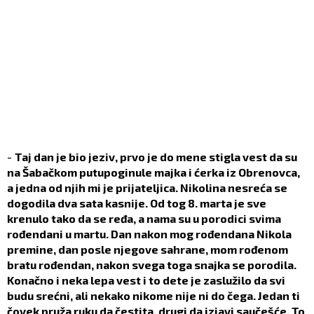
-
Taj dan je bio jeziv, prvo je do mene stigla vest da su
na Šabačkom putupoginule majka i ćerka iz Obrenovca,
a jedna od njih mi je prijateljica. Nikolina nesreća se
dogodila dva sata kasnije. Od tog 8. marta je sve
krenulo tako da se ređa, a nama su u porodici svima
rođendani u martu. Dan nakon mog rođendana Nikola
premine, dan posle njegove sahrane, mom rođenom
bratu rođendan, nakon svega toga snajka se porodila.
Konačno i neka lepa vest i to dete je zaslužilo da svi
budu srećni, ali nekako nikome nije ni do čega. Jedan ti
čovek pruža ruku da čestita, drugi da izjavi saučešće. To