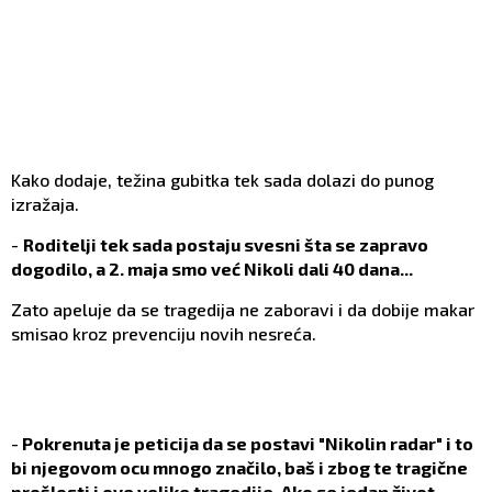
Kako dodaje, težina gubitka tek sada dolazi do punog
izražaja.
-
Roditelji tek sada postaju svesni šta se zapravo
dogodilo, a 2. maja smo već Nikoli dali 40 dana...
Zato apeluje da se tragedija ne zaboravi i da dobije makar
smisao kroz prevenciju novih nesreća.
-
Pokrenuta je peticija da se postavi "Nikolin radar" i to
bi njegovom ocu mnogo značilo, baš i zbog te tragične
prošlosti i ove velike tragedije. Ako se jedan život