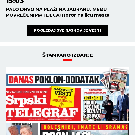
15:03
PALO DRVO NA PLAŽI NA JADRANU, MEĐU
POVREĐENIMA I DECA! Horor na licu mesta
POGLEDAJ SVE NAJNOVIJE VESTI
ŠTAMPANO IZDANJE