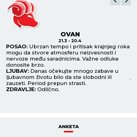
OVAN
21.3 - 20.4
i
POSAO:
Ubrzan tempo i pritisak krajnjeg roka
P
mogu da stvore atmosferu neizvesnosti i
al
nervoze među saradnicima. Važne odluke
Fi
.
donosite brzo.
L
LJUBAV:
Danas očekujte mnogo zabave u
ko
ljubavnom životu bilo da ste slobodni ili
je
zauzeti. Period prepun strasti.
Z
ZDRAVLJE:
Odlično.
ANKETA