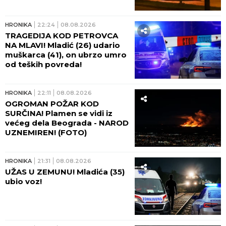
HRONIKA
22:24
08.08.2026
TRAGEDIJA KOD PETROVCA
NA MLAVI! Mladić (26) udario
muškarca (41), on ubrzo umro
od teških povreda!
HRONIKA
22:11
08.08.2026
OGROMAN POŽAR KOD
SURČINA! Plamen se vidi iz
većeg dela Beograda - NAROD
UZNEMIREN! (FOTO)
HRONIKA
21:31
08.08.2026
UŽAS U ZEMUNU! Mladića (35)
ubio voz!