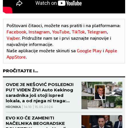
Poštovani čitaoci, možete nas pratiti i na platformama:
Facebook
,
Instagram
,
YouTube
,
TikTok
,
Telegram
,
Vajber
. Pridružite nam se i prvi saznajte najnovije i
najvažnije informacije.
Naše aplikacije možete skinuti sa
Google Play
i
Apple
AppStore
.
PROČITAJTE I...
OVDE JE NEŠOVIĆ POSLEDNJI
PUT VIĐEN ŽIV! Auto Kekinog
saradnika još stoji ispred
lokala, a od njega ni traga:
Policija na licu mesta, evo šta je
HRONIKA
14:10
15.05.2026
s BAJINIM TELEFONOM
EVO KO ĆE ZAMENITI
NAČELNIKA BEOGRADSKE