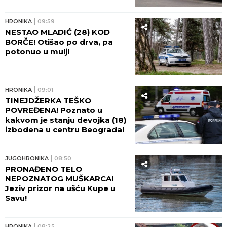
HRONIKA
09:59
NESTAO MLADIĆ (28) KOD
BORČE! Otišao po drva, pa
potonuo u mulj!
HRONIKA
09:01
TINEJDŽERKA TEŠKO
POVREĐENA! Poznato u
kakvom je stanju devojka (18)
izbodena u centru Beograda!
JUGOHRONIKA
08:50
PRONAĐENO TELO
NEPOZNATOG MUŠKARCA!
Jeziv prizor na ušću Kupe u
Savu!
HRONIKA
08:25