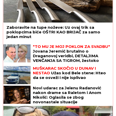
Zaboravite na tupe noževe: Uz ovaj trik sa
poklopcima biće OŠTRI KAO BRIJAČ za samo
jedan minut
"TO MU JE MOJ POKLON ZA SVADBU"
Jovana Jeremić brutalno o
Draganovoj veridbi, DETALJIMA
VENČANJA SA TIGROM, žestoko
preti:"Nisam ušla u pekaru da pravim
MUŠKARAC SKOČIO U DUNAV I
kiflice" (VIDEO)
NESTAO
Užas kod Bele stene: Hteo
da se osveži i nije isplivao
Novi udarac za Jelenu Radanović
nakon drame sa Raletom i Anom
Nikolić: Oglasila se zbog
novonastale situacije