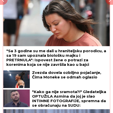
"Sa 3 godine su me dali u hraniteljsku porodicu, a
sa 19 sam upoznala biološku majku i
PRETRNULA": Ispovest žene o potrazi za
korenima koja se nije završila kao u bajci
Zvezda dovela ozbiljno pojačanje,
Čima Moneke se odmah oglasio
"Kako ga nije sramota?!" Gledateljka
OPTUŽILA Asmina da joj je slao
INTIMNE FOTOGRAFIJE, spremna da
se obračunaju na SUDU:
"Iskorišćavaš devojke za pare"