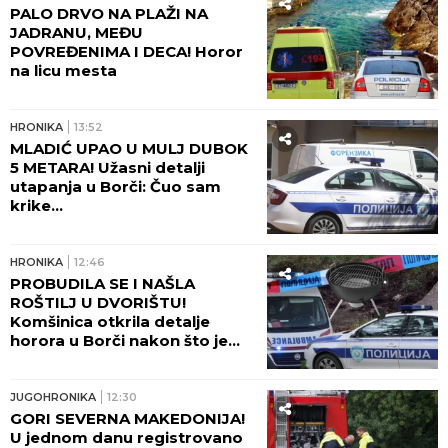
PALO DRVO NA PLAŽI NA
JADRANU, MEĐU
POVREĐENIMA I DECA! Horor
na licu mesta
HRONIKA
13:52
MLADIĆ UPAO U MULJ DUBOK
5 METARA! Užasni detalji
utapanja u Borči: Čuo sam
krike...
HRONIKA
12:46
PROBUDILA SE I NAŠLA
ROŠTILJ U DVORIŠTU!
Komšinica otkrila detalje
horora u Borči nakon što je
telo mladića izvučeno iz mulja:
"ŠTA LI SU RADILI U KANALU?!"
JUGOHRONIKA
12:30
GORI SEVERNA MAKEDONIJA!
U jednom danu registrovano