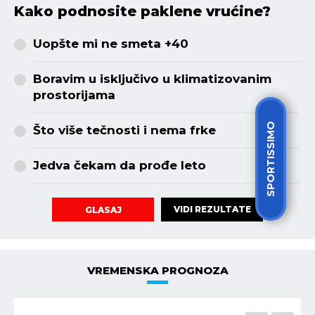
Kako podnosite paklene vrućine?
Uopšte mi ne smeta +40
Boravim u isključivo u klimatizovanim
prostorijama
SPORTISSIMO
Što više tečnosti i nema frke
Jedva čekam da prođe leto
VIDI REZULTATE
GLASAJ
VREMENSKA PROGNOZA