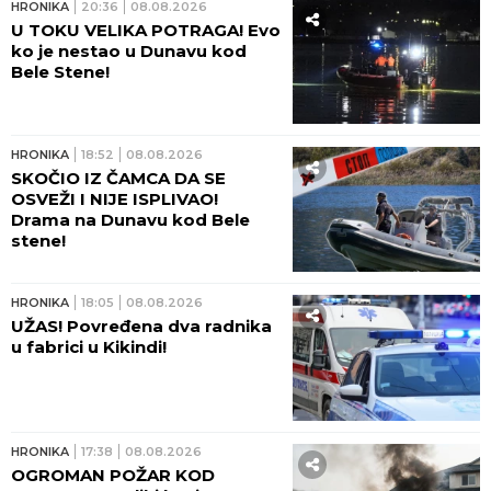
HRONIKA
20:36
08.08.2026
U TOKU VELIKA POTRAGA! Evo
ko je nestao u Dunavu kod
Bele Stene!
HRONIKA
18:52
08.08.2026
SKOČIO IZ ČAMCA DA SE
OSVEŽI I NIJE ISPLIVAO!
Drama na Dunavu kod Bele
stene!
HRONIKA
18:05
08.08.2026
UŽAS! Povređena dva radnika
u fabrici u Kikindi!
HRONIKA
17:38
08.08.2026
OGROMAN POŽAR KOD