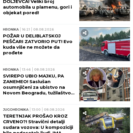
DOLJEVCA! Veliki broj
automobila u plamenu, gori i
objekat pored!
HRONIKA
16:21
08.08.2026
POŽAR U DELIBLATSKOJ
PEŠČARI ZATVORIO PUT! Evo
kuda više ne možete da
prođete
HRONIKA
13:46
08.08.2026
SVIREPO UBIO MAJKU, PA
ZANEMEO! Saslušan
osumnjičeni za ubistvo na
Novom Beogradu, tužilaštvo
traži pritvor!
JUGOHRONIKA
13:00
08.08.2026
TERETNJAK PROŠAO KROZ
CRVENO?! Stravični detalji
sudara vozova: U kompoziciji
bilo pedesetak ljudi, IMA