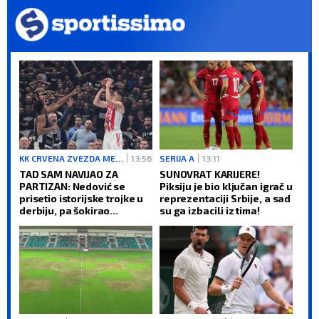
KK CRVENA ZVEZDA MERIDIANBET
13:56
SERIJA A
13:11
TAD SAM NAVIJAO ZA
SUNOVRAT KARIJERE!
PARTIZAN: Nedović se
Piksiju je bio ključan igrač u
prisetio istorijske trojke u
reprezentaciji Srbije, a sad
derbiju, pa šokirao
su ga izbacili iz tima!
košarkašku javnost!