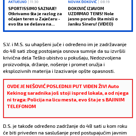
AKTUELNO
11:30
NOVAK ĐOKOVIĆ
08:19
SPORTISSIMO SAZNAJE!
ĐOKOVIĆ IZJAVOM
Otkrivamo šta je razlog za
UZDRMAO TENIS! Nole
očajan teren u Zaječaru -
jasno poručio šta misli o
evo šta se dešava na
Janiku Sineru! (VIDEO)
Kraljevici (VIDEO)
S.V. i M.S. su uhapšeni juče i određeno im je zadržavanje
do 48 sati zbog postojanja osnova sumnje da su izvršili
krivična dela Teško ubistvo u pokušaju, Nedozvoljena
proizvodnja, držanje, nošenje i promet oružja i
eksplozivnih materija i Izazivanje opšte opasnosti.
OVDE JE NEŠOVIĆ POSLEDNJI PUT VIĐEN ŽIV! Auto
Kekinog saradnika još stoji ispred lokala, a od njega
ni traga: Policija na licu mesta, evo šta je s BAJINIM
TELEFONOM
D.S. je takođe određeno zadržanje do 48 sati u kom roku
će biti priveden na saslušanje pred postupajućim javnim