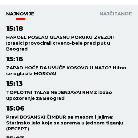
NAJNOVIJE
NAJČITANIJE
15:18
HAPOEL POSLAO GLASNU PORUKU ZVEZDI!
Izraelci provocirali crveno-bele pred put u
Beograd
15:16
ZAPAD HOĆE DA UVUČE KOSOVO U NATO? Hitno
se oglasila MOSKVA!
15:13
TOPLOTNI TALAS NE JENJAVA! RHMZ izdao
upozorenje za Beograd
15:06
Pravi BOSANSKI ČIMBUR sa mesom i jajima:
Starinsko jelo koje se sprema u jednom tiganju
(RECEPT)