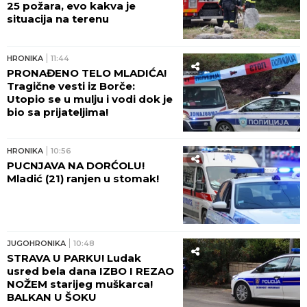
25 požara, evo kakva je
situacija na terenu
HRONIKA
11:44
PRONAĐENO TELO MLADIĆA!
Tragične vesti iz Borče:
Utopio se u mulju i vodi dok je
bio sa prijateljima!
HRONIKA
10:56
PUCNJAVA NA DORĆOLU!
Mladić (21) ranjen u stomak!
JUGOHRONIKA
10:48
STRAVA U PARKU! Ludak
usred bela dana IZBO I REZAO
NOŽEM starijeg muškarca!
BALKAN U ŠOKU