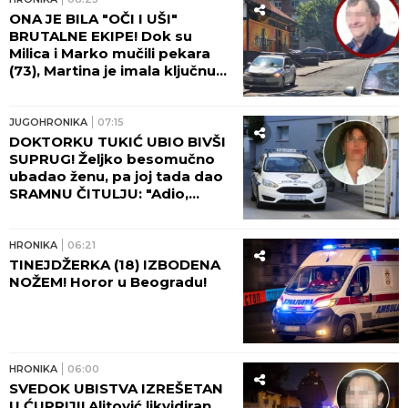
ONA JE BILA "OČI I UŠI"
BRUTALNE EKIPE! Dok su
Milica i Marko mučili pekara
(73), Martina je imala ključnu
ulogu - nakon zločina
"počastila" sebe novim
automobilom!
JUGOHRONIKA
07:15
DOKTORKU TUKIĆ UBIO BIVŠI
SUPRUG! Željko besomučno
ubadao ženu, pa joj tada dao
SRAMNU ČITULJU: "Adio,
voljena!"
HRONIKA
06:21
TINEJDŽERKA (18) IZBODENA
NOŽEM! Horor u Beogradu!
HRONIKA
06:00
SVEDOK UBISTVA IZREŠETAN
U ĆUPRIJI! Alitović likvidiran