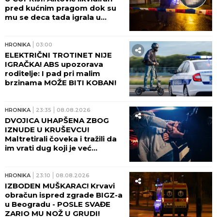
pred kućnim pragom dok su
mu se deca tada igrala u
dvorištu!
HRONIKA
03:00
ELEKTRIČNI TROTINET NIJE
IGRAČKA! ABS upozorava
roditelje: I pad pri malim
brzinama MOŽE BITI KOBAN!
HRONIKA
23:35
08.08.2026
DVOJICA UHAPŠENA ZBOG
IZNUDE U KRUŠEVCU!
Maltretirali čoveka i tražili da
im vrati dug koji je već
otplatio uz debelu kamatu!
HRONIKA
23:10
08.08.2026
IZBODEN MUŠKARAC! Krvavi
obračun ispred zgrade BIGZ-a
u Beogradu - POSLE SVAĐE
ZARIO MU NOŽ U GRUDI!