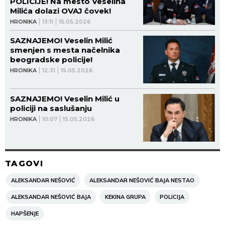
POLICIJE! Na mesto Veselina
Milića dolazi OVAJ čovek!
HRONIKA
13:11
15.05.2026
SAZNAJEMO! Veselin Milić
smenjen s mesta načelnika
beogradske policije!
HRONIKA
12:31
15.05.2026
SAZNAJEMO! Veselin Milić u
policiji na saslušanju
HRONIKA
10:07
15.05.2026
TAGOVI
ALEKSANDAR NEŠOVIĆ
ALEKSANDAR NEŠOVIĆ BAJA NESTAO
ALEKSANDAR NEŠOVIĆ BAJA
KEKINA GRUPA
POLICIJA
HAPŠENJE