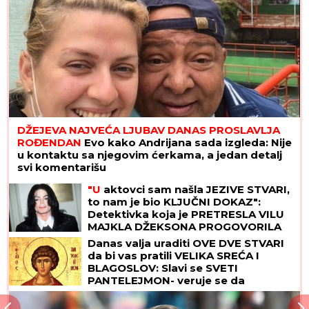
DŽEJEVA NAJVEĆA LJUBAV DANAS PROSLAVLJA
ROĐENDAN
Evo kako Andrijana sada izgleda: Nije
u kontaktu sa njegovim ćerkama, a jedan detalj
svi komentarišu
"U
aktovci sam našla JEZIVE STVARI,
to nam je bio KLJUČNI DOKAZ":
Detektivka koja je PRETRESLA VILU
MAJKLA DŽEKSONA PROGOVORILA
posle 23 godine - "U kupatilu su bila
Danas valja uraditi OVE DVE STVARI
TAJNA VRATA"
da bi vas pratili VELIKA SREĆA I
BLAGOSLOV: Slavi se SVETI
PANTELEJMON- veruje se da
NJEGOVE MOŠTI imaju isceljiteljske
moći