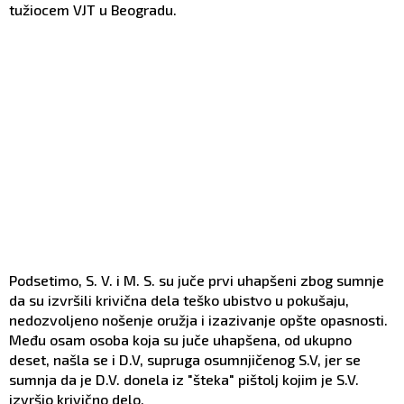
tužiocem VJT u Beogradu.
Podsetimo, S. V. i M. S. su juče prvi uhapšeni zbog sumnje
da su izvršili krivična dela teško ubistvo u pokušaju,
nedozvoljeno nošenje oružja i izazivanje opšte opasnosti.
Među osam osoba koja su juče uhapšena, od ukupno
deset, našla se i D.V, supruga osumnjičenog S.V, jer se
sumnja da je D.V. donela iz "šteka" pištolj kojim je S.V.
izvršio krivično delo.