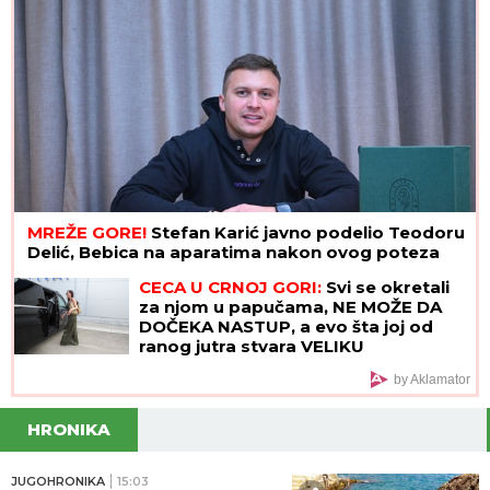
MREŽE GORE!
Stefan Karić javno podelio Teodoru
Delić, Bebica na aparatima nakon ovog poteza
CECA U CRNOJ GORI:
Svi se okretali
za njom u papučama, NE MOŽE DA
DOČEKA NASTUP, a evo šta joj od
ranog jutra stvara VELIKU
NELAGODU! (VIDEO)
by Aklamator
HRONIKA
JUGOHRONIKA
15:03