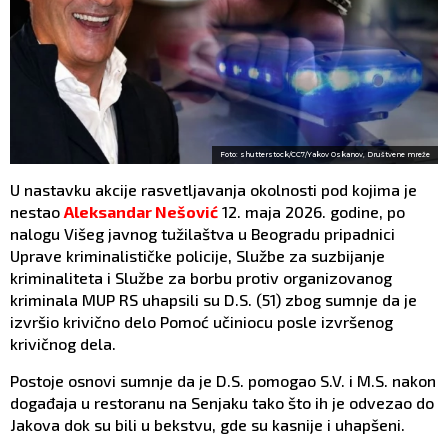
Foto: shutterstock/CC7/Yakov Oskanov, Društvene mreže
U nastavku akcije rasvetljavanja okolnosti pod kojima je
nestao
Aleksandar Nešović
12. maja 2026. godine, po
nalogu Višeg javnog tužilaštva u Beogradu pripadnici
Uprave kriminalističke policije, Službe za suzbijanje
kriminaliteta i Službe za borbu protiv organizovanog
kriminala MUP RS uhapsili su D.S. (51) zbog sumnje da je
izvršio krivično delo Pomoć učiniocu posle izvršenog
krivičnog dela.
Postoje osnovi sumnje da je D.S. pomogao S.V. i M.S. nakon
događaja u restoranu na Senjaku tako što ih je odvezao do
Jakova dok su bili u bekstvu, gde su kasnije i uhapšeni.