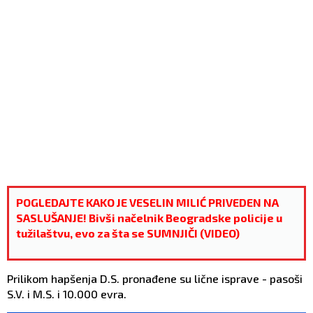
POGLEDAJTE KAKO JE VESELIN MILIĆ PRIVEDEN NA
SASLUŠANJE! Bivši načelnik Beogradske policije u
tužilaštvu, evo za šta se SUMNJIČI (VIDEO)
Prilikom hapšenja D.S. pronađene su lične isprave - pasoši
S.V. i M.S. i 10.000 evra.