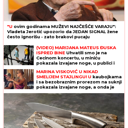
"U
ovim godinama MUŽEVI NAJČEŠĆE VARAJU":
Vladeta Jerotić upozorio da JEDAN SIGNAL žene
često ignorišu - zato brakovi pucaju
(VIDEO) MARIJANA MATEUS ĐUSKA
ISPRED BINE
Uhvatili smo je na
Cecinom koncertu, u miniću
pokazala izvajane noge, u publici i
ova poznata pevačica uživa sa
MARINA VISKOVIĆ U NIKAD
mužem
SMELIJEM STAJLINGU! U
kaubojkama
i sa bezobraznim prorezom na suknji
pokazala izvajane noge, a onda je
sevnulo i više nego što je planirala
(Foto)