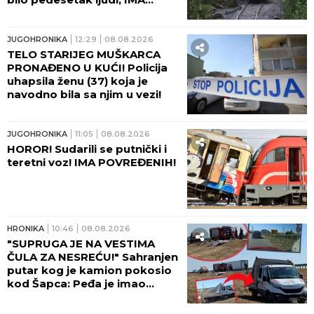
TEŠKO POVREĐENIH!
JUGOHRONIKA
12:29
08.08.2026
TELO STARIJEG MUŠKARCA
PRONAĐENO U KUĆI! Policija
uhapsila ženu (37) koja je
navodno bila sa njim u vezi!
JUGOHRONIKA
11:05
08.08.2026
HOROR! Sudarili se putnički i
teretni voz! IMA POVREĐENIH!
HRONIKA
10:46
08.08.2026
"SUPRUGA JE NA VESTIMA
ČULA ZA NESREĆU!" Sahranjen
putar kog je kamion pokosio
kod Šapca: Peđa je imao
samo JEDNU ŽELJU!