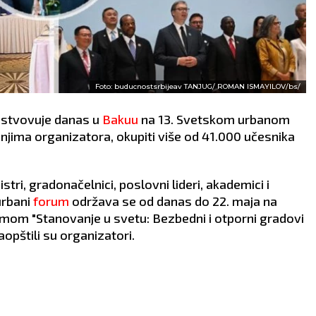
Foto: buducnostsrbijeav TANJUG/ ROMAN ISMAYILOV/bs/
stvovuje danas u
Bakuu
na 13. Svetskom urbanom
njima organizatora, okupiti više od 41.000 učesnika
tri, gradonačelnici, poslovni lideri, akademici i
urbani
forum
održava se od danas do 22. maja na
mom "Stanovanje u svetu: Bezbedni i otporni gradovi
aopštili su organizatori.