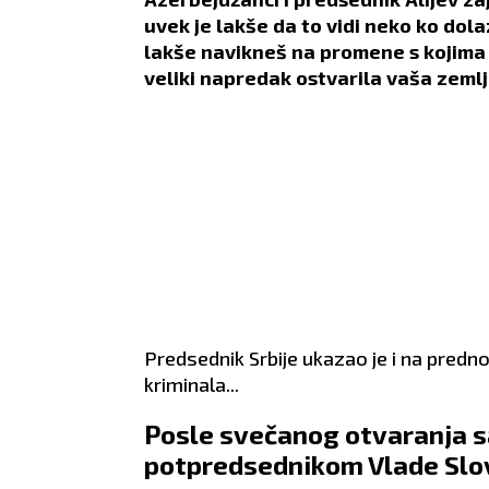
uvek je lakše da to vidi neko ko dola
lakše navikneš na promene s kojima 
veliki napredak ostvarila vaša zeml
Predsednik Srbije ukazao je i na predn
kriminala...
Posle svečanog otvaranja s
potpredsednikom Vlade Slo