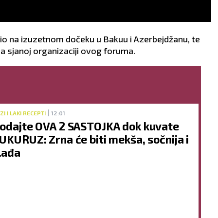
io na izuzetnom dočeku u Bakuu i Azerbejdžanu, te
na sjanoj organizaciji ovog foruma.
ZI I LAKI RECEPTI
12:01
odajte OVA 2 SASTOJKA dok kuvate
UKURUZ: Zrna će biti mekša, sočnija i
lađa