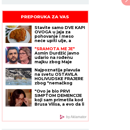
PREPORUKA ZA VAS
Stavite samo DVE KAPI
OVOGA u jaja za
pohovanje i meso
neće upiti ulje, a
korica će satima biti
"SRAMOTA ME JE"
hrskava
Asmin Durdžić javno
udario na rođenu
majku zbog Maje
Marinković: "Ona je
Najpoznatija plavuša
domaćica, ne snalazi
na svetu OSTAVILA
se u ovom svetu i ne
HOLIVUDSKE FRAJERE
zna da prestane"
zbog "nemačkog
bankara" teškog 400
"Ovo je bio PRVI
miliona! Dve godine se
SIMPTOM DEMENCIJE
skrivali, sad su pale
koji sam primetila kod
maske
Brusa Vilisa, a evo da li
me danas
PREPOZNAJE",
supruga slavnog
by Aklamator
glumca otkrila nove
detalje - OSEĆAJ