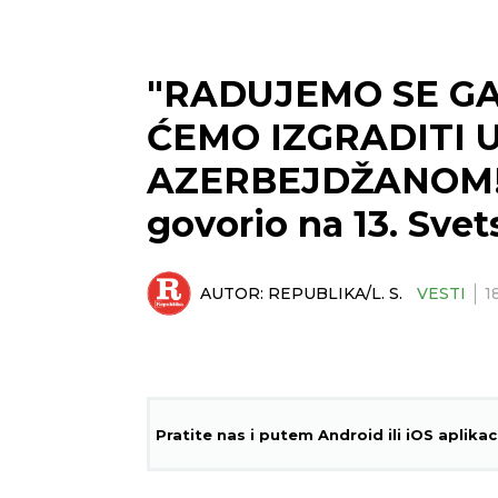
"RADUJEMO SE GA
ĆEMO IZGRADITI 
AZERBEJDŽANOM!"
govorio na 13. Sv
AUTOR:
REPUBLIKA/L. S.
VESTI
1
Pratite nas i putem Android ili iOS aplikac