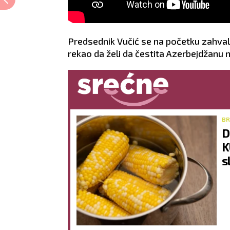
Predsednik Vučić se na početku zahval
rekao da želi da čestita Azerbejdžanu 
BR
D
K
s