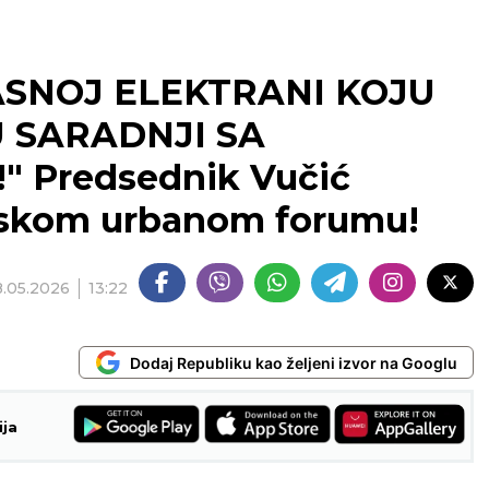
SNOJ ELEKTRANI KOJU
U SARADNJI SA
 Predsednik Vučić
etskom urbanom forumu!
8.05.2026
13:22
Dodaj Republiku kao željeni izvor na Googlu
ija