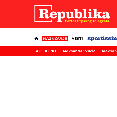
VESTI
AKTUELNO
Aleksandar Vučić
Aleksan