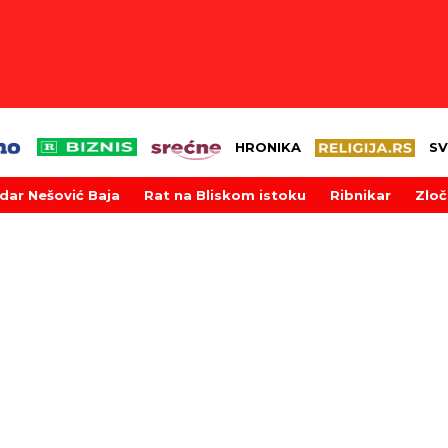
HRONIKA
SV
dar Nešović Baja
Rat na Bliskom istoku
Ribnikar
Zloč