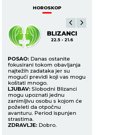
KRIVICE je non stop
prati
HOROSKOP
BLIZANCI
R
22.5 - 21.6
22.6
 za
POSAO:
Danas ostanite
POSAO:
Poteškoć
fokusirani tokom obavljanja
komunikaciji mogu 
najtežih zadataka jer su
nepremostivim, ka
mogući previdi koji vas mogu
ne vide stvari kao
đu
koštati mnogo.
kroz prilagođavanj
LJUBAV:
Slobodni Blizanci
LJUBAV:
Slobodni
 s
mogu upoznati jednu
mogu da upoznaj
zanimljivu osobu s kojom će
koja će ih osvojiti 
ima
poželeti da otpočnu
pogled. Romantiča
 da
avanturu. Period ispunjen
ZDRAVLJE:
Više se
strastima.
ZDRAVLJE:
Dobro.
in