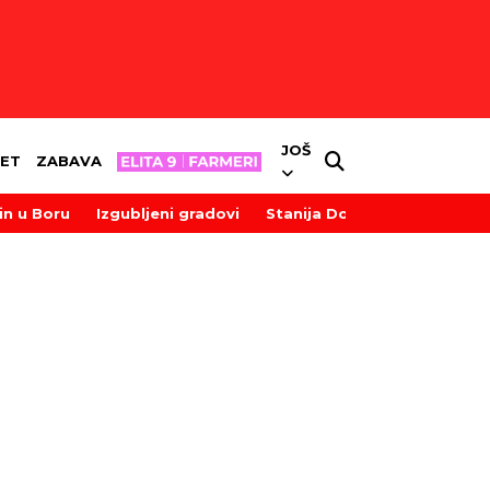
JOŠ
ET
ZABAVA
in u Boru
Izgubljeni gradovi
Stanija Dobrojević