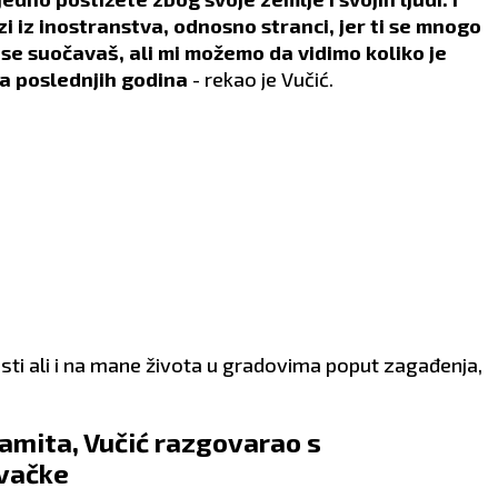
ishrane.
zi iz inostranstva, odnosno stranci, jer ti se mnogo
se suočavaš, ali mi možemo da vidimo koliko je
ja poslednjih godina
- rekao je Vučić.
osti ali i na mane života u gradovima poput zagađenja,
amita, Vučić razgovarao s
vačke