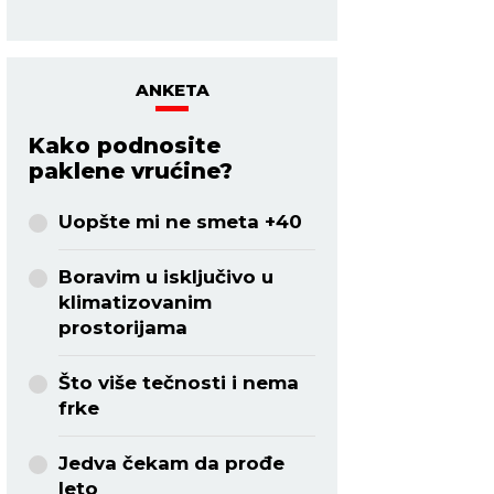
ANKETA
Kako podnosite
paklene vrućine?
Uopšte mi ne smeta +40
Boravim u isključivo u
klimatizovanim
prostorijama
Što više tečnosti i nema
frke
Jedva čekam da prođe
leto