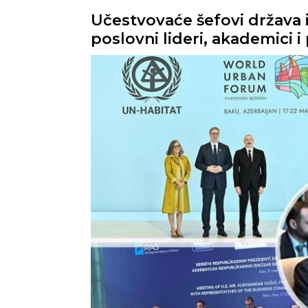
Učestvovaće šefovi država i 
poslovni lideri, akademici i