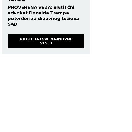
PROVERENA VEZA: Bivši lični
advokat Donalda Trampa
potvrđen za državnog tužioca
SAD
POGLEDAJ SVE NAJNOVIJE
VESTI