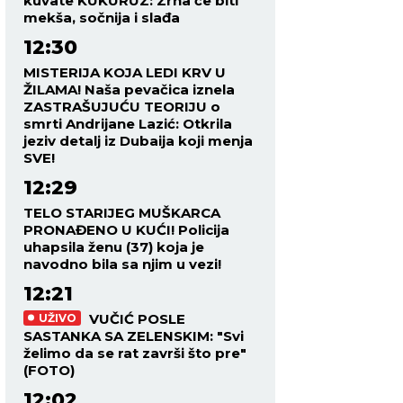
kuvate KUKURUZ: Zrna će biti
mekša, sočnija i slađa
12:30
MISTERIJA KOJA LEDI KRV U
ŽILAMA! Naša pevačica iznela
ZASTRAŠUJUĆU TEORIJU o
smrti Andrijane Lazić: Otkrila
jeziv detalj iz Dubaija koji menja
SVE!
12:29
TELO STARIJEG MUŠKARCA
PRONAĐENO U KUĆI! Policija
uhapsila ženu (37) koja je
navodno bila sa njim u vezi!
12:21
VUČIĆ POSLE
UŽIVO
SASTANKA SA ZELENSKIM: "Svi
želimo da se rat završi što pre"
(FOTO)
12:02