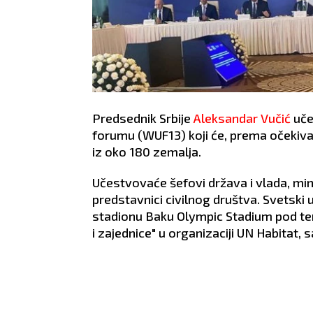
Predsednik Srbije
Aleksandar Vučić
uče
forumu (WUF13) koji će, prema očekiva
iz oko 180 zemalja.
Učestvovaće šefovi država i vlada, minis
predstavnici civilnog društva. Svetski 
stadionu Baku Olympic Stadium pod te
i zajednice" u organizaciji UN Habitat, s