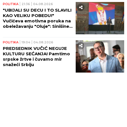
POLITIKA
21:36
04.08.2026
"UBIJALI SU DECU I TO SLAVILI
KAO VELIKU POBEDU!"
Vučićeva emotivna poruka na
obeležavanju "Oluje": Sinišine
oči nikada nećemo zaboraviti!
POLITIKA
19:04
04.08.2026
PREDSEDNIK VUČIĆ NEGUJE
KULTURU SEĆANJA! Pamtimo
srpske žrtve i čuvamo mir
snažeći Srbiju