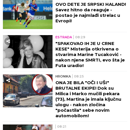
OVO DETE JE SRPSKI HALAND!
Savez hitno da reaguje -
postao je najmlađi strelac u
Evropi!
ESTRADA
08:29
"SPAKOVAO IH JE U CRNE
KESE" Misterija otkrivena o
stvarima Marine Tucaković -
nakon njene SMRTI, evo šta je
Futa uradio!
HRONIKA
08:25
ONA JE BILA "OČI I UŠI"
BRUTALNE EKIPE! Dok su
Milica i Marko mučili pekara
(73), Martina je imala ključnu
ulogu - nakon zločina
"počastila" sebe novim
automobilom!
08:21