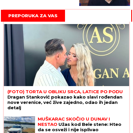
PREPORUKA ZA VAS
(FOTO) TORTA U OBLIKU SRCA, LATICE PO PODU
Dragan Stanković pokazao kako slavi rođendan
nove verenice, već žive zajedno, odao ih jedan
detalj
MUŠKARAC SKOČIO U DUNAV I
NESTAO
Užas kod Bele stene: Hteo
da se osveži i nije isplivao