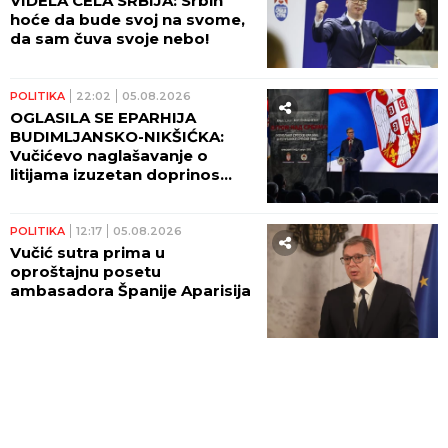
VIDELA CELA SRBIJA: Srbin
hoće da bude svoj na svome,
da sam čuva svoje nebo!
POLITIKA
22:02
05.08.2026
OGLASILA SE EPARHIJA
BUDIMLJANSKO-NIKŠIĆKA:
Vučićevo naglašavanje o
litijama izuzetan doprinos
očuvanju istine
POLITIKA
12:17
05.08.2026
Vučić sutra prima u
oproštajnu posetu
ambasadora Španije Aparisija