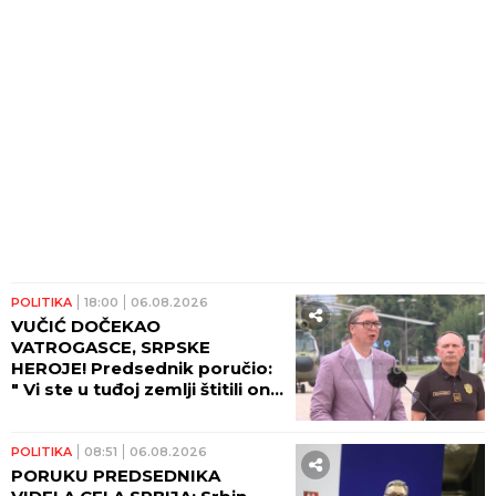
POLITIKA
18:00
06.08.2026
VUČIĆ DOČEKAO
VATROGASCE, SRPSKE
HEROJE! Predsednik poručio:
" Vi ste u tuđoj zemlji štitili ono
što pripada svima nama -
ljudski život!"
POLITIKA
08:51
06.08.2026
PORUKU PREDSEDNIKA