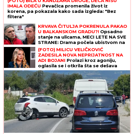
(FOTO) BILA U KANDŽAMA DROGE, DECA NISU
IMALA ODEĆU
Pevačica promenila život iz
korena, pa pokazala kako sada izgleda: "Bez
filtera"
KRVAVA ČITULJA POKRENULA PAKAO
U BALKANSKOM GRADU?!
Opsadno
stanje na ulicama, MECI LETE NA SVE
STRANE: Drama počela ubistvom na
sastanku zbog duga Zviceru, onda je
(FOTO) MILICU VELIČKOVIĆ
usledio HAOS (FOTO)
ZADESILA NOVA NEPRIJATNOST NA
ADI BOJANI
Prolazi kroz agoniju,
oglasila se i otkrila šta se dešava
nakon haosa sa Terzom