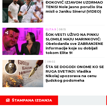
ĐOKOVIĆ IZJAVOM UZDRMAO
TENIS! Nole jasno poručio šta
misli o Janiku Sineru! (VIDEO)
ELITA 9
08:15
ŠOK-VESTI UŽIVO NA PINKU
SLOMILE MAJU MARINKOVIĆ:
Obelodanila sve ZABRANJENE
informacije koje su dobijali
tokom Elite 9!
08:02
ŠTA SE DOGODI ONOME KO SE
RUGA SVETINJI: Vladika
Nikolaj upozorava na cenu
ljudskog podsmeha
ŠTAMPANA IZDANJA