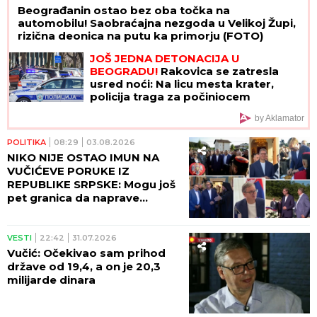
Beograđanin ostao bez oba točka na
automobilu! Saobraćajna nezgoda u Velikoj Župi,
rizična deonica na putu ka primorju (FOTO)
JOŠ JEDNA DETONACIJA U
BEOGRADU!
Rakovica se zatresla
usred noći: Na licu mesta krater,
policija traga za počiniocem
by Aklamator
POLITIKA
08:29
03.08.2026
NIKO NIJE OSTAO IMUN NA
VUČIĆEVE PORUKE IZ
REPUBLIKE SRPSKE: Mogu još
pet granica da naprave...
VESTI
22:42
31.07.2026
Vučić: Očekivao sam prihod
države od 19,4, a on je 20,3
milijarde dinara