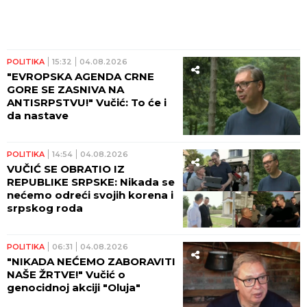
POLITIKA
15:32
04.08.2026
"EVROPSKA AGENDA CRNE
GORE SE ZASNIVA NA
ANTISRPSTVU!" Vučić: To će i
da nastave
POLITIKA
14:54
04.08.2026
VUČIĆ SE OBRATIO IZ
REPUBLIKE SRPSKE: Nikada se
nećemo odreći svojih korena i
srpskog roda
POLITIKA
06:31
04.08.2026
"NIKADA NEĆEMO ZABORAVITI
NAŠE ŽRTVE!" Vučić o
genocidnoj akciji "Oluja"