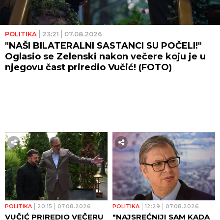
POLITIKA
23:21
07.08.2026
"NAŠI BILATERALNI SASTANCI SU POČELI!"
Oglasio se Zelenski nakon večere koju je u
njegovu čast priredio Vučić! (FOTO)
POLITIKA
20:15
07.08.2026
POLITIKA
12:29
07.08.2026
VUČIĆ PRIREDIO VEČERU
"NAJSREĆNIJI SAM KADA