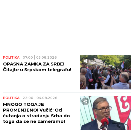
POLITIKA
07:00
05.08.2026
OPASNA ZAMKA ZA SRBE!
Čitajte u Srpskom telegrafu!
POLITIKA
22:06
04.08.2026
MNOGO TOGA JE
PROMENJENO! Vučić: Od
ćutanja o stradanju Srba do
toga da se ne zameramo!