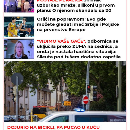
uzburkao mreže, silikoni u prvom
planu: O njenom skandalu sa 20
godina starijim brujao Balkan
Orlići na popravnom: Evo gde
možete gledati meč Srbije i Poljske
na prvenstvu Evrope
"VIDIMO VAŠE GAĆE",
odbornica se
uključila preko ZUMA na sednicu, a
onda je nastala haotična situacija:
Sileuta pod tušem dodatno zapržila
čorbu
DOJURIO NA BICIKLI, PA PUCAO U KUĆU