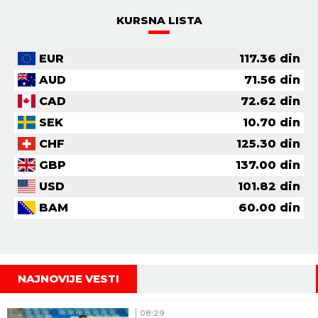
KURSNA LISTA
EUR
117.36
din
AUD
71.56
din
CAD
72.62
din
SEK
10.70
din
CHF
125.30
din
GBP
137.00
din
USD
101.82
din
BAM
60.00
din
NAJNOVIJE VESTI
08:29