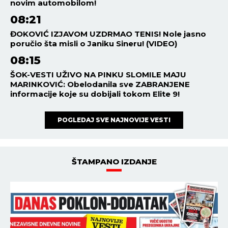
novim automobilom!
08:21
ĐOKOVIĆ IZJAVOM UZDRMAO TENIS! Nole jasno
poručio šta misli o Janiku Sineru! (VIDEO)
08:15
ŠOK-VESTI UŽIVO NA PINKU SLOMILE MAJU
MARINKOVIĆ: Obelodanila sve ZABRANJENE
informacije koje su dobijali tokom Elite 9!
POGLEDAJ SVE NAJNOVIJE VESTI
ŠTAMPANO IZDANJE