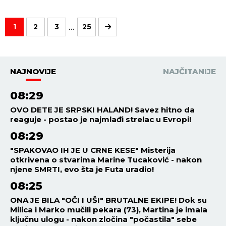
...
1
2
3
25
NAJNOVIJE
NAJČITANIJE
08:29
OVO DETE JE SRPSKI HALAND! Savez hitno da
reaguje - postao je najmlađi strelac u Evropi!
08:29
"SPAKOVAO IH JE U CRNE KESE" Misterija
otkrivena o stvarima Marine Tucaković - nakon
njene SMRTI, evo šta je Futa uradio!
08:25
ONA JE BILA "OČI I UŠI" BRUTALNE EKIPE! Dok su
Milica i Marko mučili pekara (73), Martina je imala
ključnu ulogu - nakon zločina "počastila" sebe