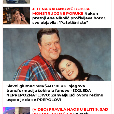
JELENA RADANOVIĆ DOBIJA
MONSTRUOZNE PORUKE
Nakon
pretnji Ane Nikolić proživljava horor,
sve objavila: "Patetični ste"
Slavni glumac SMRŠAO 90 KG, njegova
transformacija šokirala fanove - IZGLEDA
NEPREPOZNATLJIVO: Zahvaljujući ovom režimu
uspeo je da se PREPOLOVI
(VIDEO) PRAVILA HAOS U ELITI 9, SAD
POSTAJE PEVAČICA
Snimak