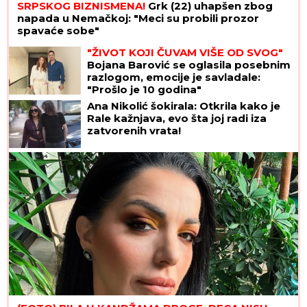
SRPSKOG BIZNISMENA!
Grk (22) uhapšen zbog
napada u Nemačkoj: "Meci su probili prozor
spavaće sobe"
"ŽIVOT KOJI ČUVAM VIŠE OD SVOG"
Bojana Barović se oglasila posebnim
razlogom, emocije je savladale:
"Prošlo je 10 godina"
Ana Nikolić šokirala: Otkrila kako je
Rale kažnjava, evo šta joj radi iza
zatvorenih vrata!