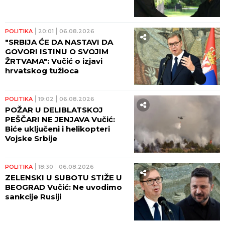
POLITIKA
20:01
06.08.2026
"SRBIJA ĆE DA NASTAVI DA
GOVORI ISTINU O SVOJIM
ŽRTVAMA": Vučić o izjavi
hrvatskog tužioca
POLITIKA
19:02
06.08.2026
POŽAR U DELIBLATSKOJ
PEŠČARI NE JENJAVA Vučić:
Biće uključeni i helikopteri
Vojske Srbije
POLITIKA
18:30
06.08.2026
ZELENSKI U SUBOTU STIŽE U
BEOGRAD Vučić: Ne uvodimo
sankcije Rusiji