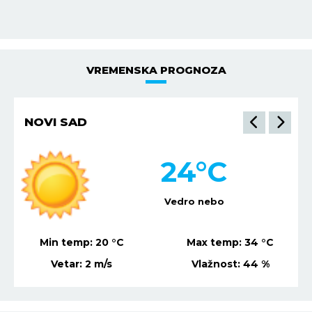
VREMENSKA PROGNOZA
NIŠ
25
°C
Vedro nebo
Min temp:
21
°C
Max temp:
36
°C
Vetar:
2
m/s
Vlažnost:
61
%