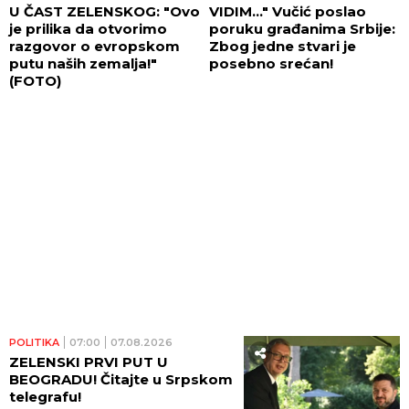
U ČAST ZELENSKOG: "Ovo
VIDIM..." Vučić poslao
je prilika da otvorimo
poruku građanima Srbije:
razgovor o evropskom
Zbog jedne stvari je
putu naših zemalja!"
posebno srećan!
(FOTO)
POLITIKA
07:00
07.08.2026
ZELENSKI PRVI PUT U
BEOGRADU! Čitajte u Srpskom
telegrafu!