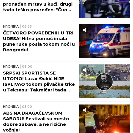
pronađen mrtav u kući, drugi
tada teško povređen: "Čuo
sam viku, dečko je ležao U
LOKVI KRVI!"
HRONIKA
06:35
ČETVORO POVREĐENIH U TRI
UDESA! Hitna pomoć imala
pune ruke posla tokom noći u
Beogradu!
HRONIKA
06:00
SRPSKI SPORTISTA SE
UTOPIO! Lazar Đukić NIJE
ISPLIVAO tokom plivačke trke
u Teksasu: Takmičari tada
vikali da se davi, ali niko nije
reagovao!
HRONIKA
03:00
ABS NA DRAGAČEVSKOM
SABORU! Festivali su mesto
dobre zabave, a ne rizične
vožnje!