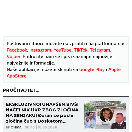
Poštovani čitaoci, možete nas pratiti i na platformama:
Facebook
,
Instagram
,
YouTube
,
TikTok
,
Telegram
,
Vajber
. Pridružite nam se i prvi saznajte najnovije i
najvažnije informacije.
Naše aplikacije možete skinuti sa
Google Play
i
Apple
AppStore
.
PROČITAJTE I...
EKSKLUZIVNO! UHAPŠEN BIVŠI
NAČELNIK UKP ZBOG ZLOČINA
NA SENJAKU! Đuran se posle
zločina čuo s Bosketom,
ispituje se da li je pomagao
HRONIKA
08:45
18.05.2026