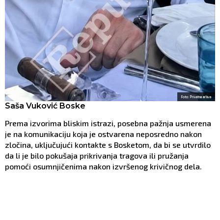
Foto: Privatna arhiva
Saša Vuković Boske
Prema izvorima bliskim istrazi, posebna pažnja usmerena
je na komunikaciju koja je ostvarena neposredno nakon
zločina, uključujući kontakte s Bosketom, da bi se utvrdilo
da li je bilo pokušaja prikrivanja tragova ili pružanja
pomoći osumnjičenima nakon izvršenog krivičnog dela.