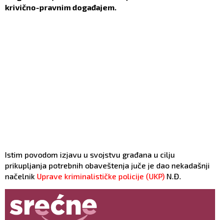
krivično-pravnim događajem.
Istim povodom izjavu u svojstvu građana u cilju
prikupljanja potrebnih obaveštenja juče je dao nekadašnji
načelnik
Uprave kriminalističke policije (UKP)
N.Đ.