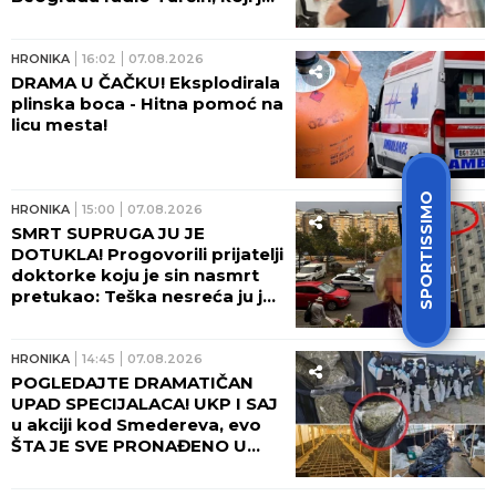
ubio mladu Ruskinju - HOROR!
HRONIKA
16:02
07.08.2026
DRAMA U ČAČKU! Eksplodirala
plinska boca - Hitna pomoć na
licu mesta!
SPORTISSIMO
HRONIKA
15:00
07.08.2026
SMRT SUPRUGA JU JE
DOTUKLA! Progovorili prijatelji
doktorke koju je sin nasmrt
pretukao: Teška nesreća ju je
pratila... (FOTO)
HRONIKA
14:45
07.08.2026
POGLEDAJTE DRAMATIČAN
UPAD SPECIJALACA! UKP I SAJ
u akciji kod Smedereva, evo
ŠTA JE SVE PRONAĐENO U
KUĆI! (FOTO, VIDEO)