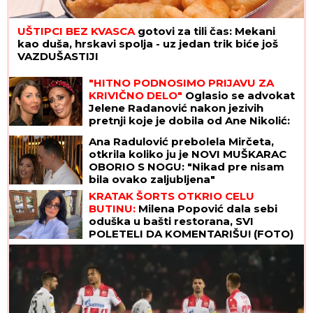
UŠTIPCI BEZ KVASCA
gotovi za tili čas: Mekani
kao duša, hrskavi spolja - uz jedan trik biće još
VAZDUŠASTIJI
"HITNO PODNOSIMO PRIJAVU ZA
KRIVIČNO DELO"
Oglasio se advokat
Jelene Radanović nakon jezivih
pretnji koje je dobila od Ane Nikolić:
"To je sramno"
Ana Radulović prebolela Mirčeta,
otkrila koliko ju je NOVI MUŠKARAC
OBORIO S NOGU: "Nikad pre nisam
bila ovako zaljubljena"
KRATAK ŠORTS OTKRIO CELU
BUTINU:
Milena Popović dala sebi
oduška u bašti restorana, SVI
POLETELI DA KOMENTARIŠU! (FOTO)