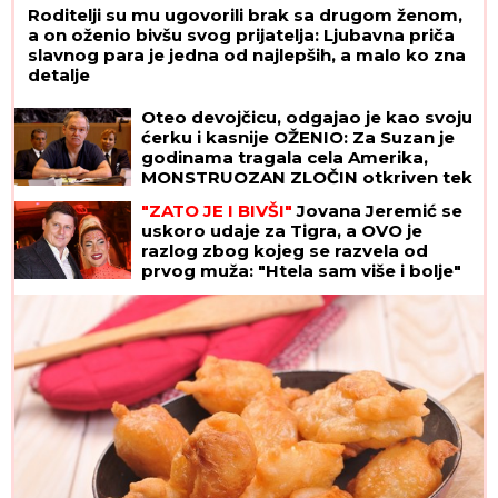
Roditelji su mu ugovorili brak sa drugom ženom,
a on oženio bivšu svog prijatelja: Ljubavna priča
slavnog para je jedna od najlepših, a malo ko zna
detalje
Oteo devojčicu, odgajao je kao svoju
ćerku i kasnije OŽENIO: Za Suzan je
godinama tragala cela Amerika,
MONSTRUOZAN ZLOČIN otkriven tek
decenijama kasnije
"ZATO JE I BIVŠI"
Jovana Jeremić se
uskoro udaje za Tigra, a OVO je
razlog zbog kojeg se razvela od
prvog muža: "Htela sam više i bolje"