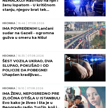
NEMAČKOJ! Nasrnuo na njih i
ženu lopatom - U kritičnom
stanju, njegov brat tek
napravio haos posle
ranjavanja!
HRONIKA
16:46
07.08.2026
IMA POVREĐENIH! Lančani
sudar na Gazeli - ogromna
gužva u smeru ka Nišu!
HRONIKA
16:35
07.08.2026
ŠEST VOZILA UKRAO, DVA
SLUPAO, POKUŠAO I OD
POLICIJE DA POBEGNE!
Uhapšen kradljivac
automobila u Rumi - JUČE
IZAZVAO DVE SAOBRAĆAJNE
NESREĆE!
HRONIKA
16:10
07.08.2026
IMA ŽENU, NEPOSREDNO PRE
ZLOČINA OTIŠLA U ISTANBUL!
Evo kako je živeo i šta je u
Beogradu radio Turčin, koji je