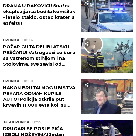
DRAMA U RAKOVICI! Snažna
eksplozija razbudila komšiluk
- letelo staklo, ostao krater u
asfaltu!
HRONIKA
08:26
POŽAR GUTA DELIBLATSKU
PEŠČARU! Vatrogasci se bore
sa vatrenom stihijom i na
Stolovima, sve zavisi od
temperature i vetra!
HRONIKA
08:00
NAKON BRUTALNOG UBISTVA
PEKARA ODMAH KUPILE
AUTO! Policija otkrila put
krvavih 11.000 evra koji su
nestali iz sefa na Karaburmi:
Ovako su osumnjičeni podelili
plen!
JUGOHRONIKA
07:15
DRUGARI SE POSLE PIĆA
IZBOLI NOŽEVIMA! Jedan