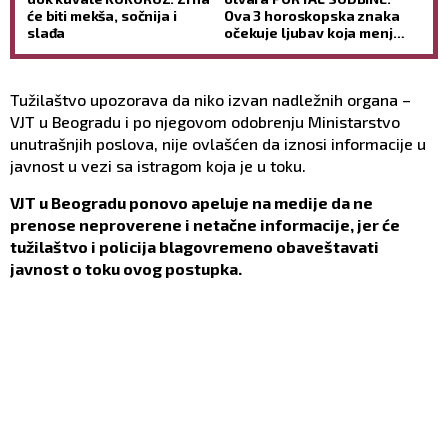
će biti mekša, sočnija i
Ova 3 horoskopska znaka
slađa
očekuje ljubav koja menja
život
Tužilaštvo upozorava da niko izvan nadležnih organa –
VJT u Beogradu i po njegovom odobrenju Ministarstvo
unutrašnjih poslova, nije ovlašćen da iznosi informacije u
javnost u vezi sa istragom koja je u toku.
VJT u Beogradu ponovo apeluje na medije da ne
prenose neproverene i netačne informacije, jer će
tužilaštvo i policija blagovremeno obaveštavati
javnost o toku ovog postupka.