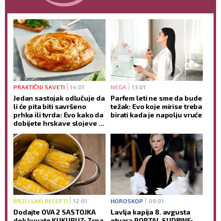
PRAKTIČNI SAVETI
14:01
NEGA
13:01
Jedan sastojak odlučuje da
Parfem leti ne sme da bude
li će pita biti savršeno
težak: Evo koje mirise treba
prhka ili tvrda: Evo kako da
birati kada je napolju vruće
dobijete hrskave slojeve -
bez mnogo muke
BRZI I LAKI RECEPTI
12:01
HOROSKOP
09:01
Dodajte OVA 2 SASTOJKA
Lavlja kapija 8. avgusta
dok kuvate KUKURUZ: Zrna
otvara PORTAL SUDBINE: