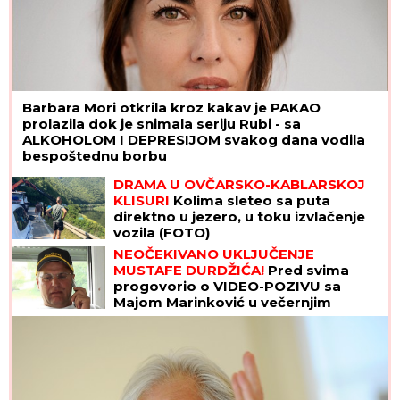
Barbara Mori otkrila kroz kakav je PAKAO
prolazila dok je snimala seriju Rubi - sa
ALKOHOLOM I DEPRESIJOM svakog dana vodila
bespoštednu borbu
DRAMA U OVČARSKO-KABLARSKOJ
KLISURI
Kolima sleteo sa puta
direktno u jezero, u toku izvlačenje
vozila (FOTO)
NEOČEKIVANO UKLJUČENJE
MUSTAFE DURDŽIĆA!
Pred svima
progovorio o VIDEO-POZIVU sa
Majom Marinković u večernjim
satima: "MEVLIDA JE LJUTA"