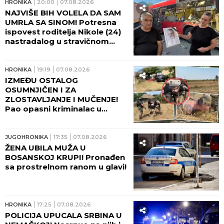
HRONIKA
20:00
07.08.2026
NAJVIŠE BIH VOLELA DA SAM
UMRLA SA SINOM! Potresna
ispovest roditelja Nikole (24)
nastradalog u stravičnom
udesu na Umki, dve godine
čekaju pravdu! (FOTO)
HRONIKA
19:19
07.08.2026
IZMEĐU OSTALOG
OSUMNJIČEN I ZA
ZLOSTAVLJANJE I MUČENJE!
Pao opasni kriminalac u
Beogradu - Pogledajte kako
ga je policija opkolila, nije
mogao da makne! (FOTO,
JUGOHRONIKA
17:35
07.08.2026
VIDEO)
ŽENA UBILA MUŽA U
BOSANSKOJ KRUPI! Pronađen
sa prostrelnom ranom u glavi!
HRONIKA
17:25
07.08.2026
POLICIJA UPUCALA SRBINA U