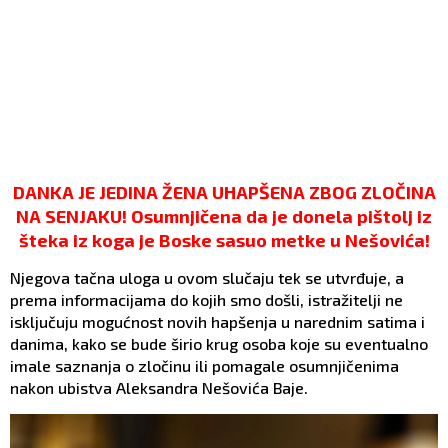
DANKA JE JEDINA ŽENA UHAPŠENA ZBOG ZLOČINA
NA SENJAKU! Osumnjičena da je donela pištolj iz
šteka iz koga je Boske sasuo metke u Nešovića!
Njegova tačna uloga u ovom slučaju tek se utvrđuje, a
prema informacijama do kojih smo došli, istražitelji ne
isključuju mogućnost novih hapšenja u narednim satima i
danima, kako se bude širio krug osoba koje su eventualno
imale saznanja o zločinu ili pomagale osumnjičenima
nakon ubistva Aleksandra Nešovića Baje.