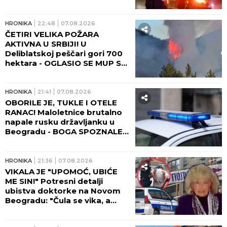
HRONIKA
22:48
07.08.2026
ČETIRI VELIKA POŽARA
AKTIVNA U SRBIJI! U
Deliblatskoj peščari gori 700
hektara - OGLASIO SE MUP SA
NOVIM INFORMACIJAMA!
HRONIKA
21:41
07.08.2026
OBORILE JE, TUKLE I OTELE
RANAC! Maloletnice brutalno
napale rusku državljanku u
Beogradu - BOGA SPOZNALE
KAD SE DEVOJKA PODIGLA!
HRONIKA
21:36
07.08.2026
VIKALA JE "UPOMOĆ, UBIĆE
ME SIN!" Potresni detalji
ubistva doktorke na Novom
Beogradu: "Čula se vika, a
onda JEZIVA TIŠINA!" (FOTO,
VIDEO)