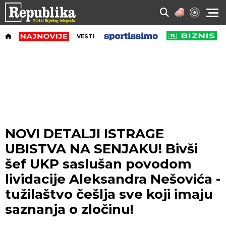
VESTI
NOVI DETALJI ISTRAGE
UBISTVA NA SENJAKU! Bivši
šef UKP saslušan povodom
lividacije Aleksandra Nešovića -
tužilaštvo češlja sve koji imaju
saznanja o zločinu!