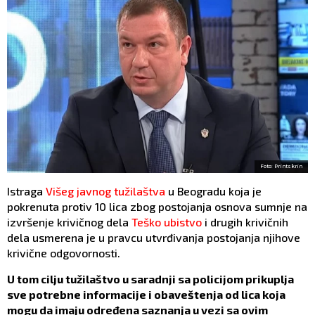
Foto: Printskrin
Istraga
Višeg javnog tužilaštva
u Beogradu koja je
pokrenuta protiv 10 lica zbog postojanja osnova sumnje na
izvršenje krivičnog dela
Teško ubistvo
i drugih krivičnih
dela usmerena je u pravcu utvrđivanja postojanja njihove
krivične odgovornosti.
U tom cilju tužilaštvo u saradnji sa policijom prikuplja
sve potrebne informacije i obaveštenja od lica koja
mogu da imaju određena saznanja u vezi sa ovim