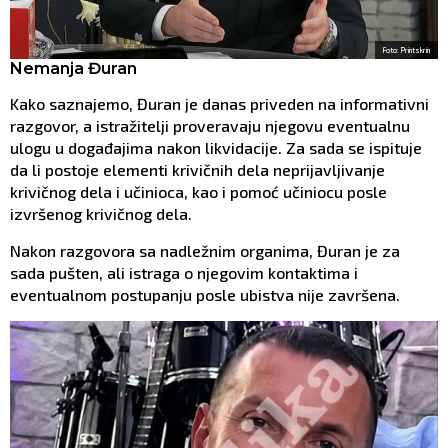
Foto: Printskrin
Nemanja Đuran
Kako saznajemo, Đuran je danas priveden na informativni
razgovor, a istražitelji proveravaju njegovu eventualnu
ulogu u događajima nakon likvidacije. Za sada se ispituje
da li postoje elementi krivičnih dela neprijavljivanje
krivičnog dela i učinioca, kao i pomoć učiniocu posle
izvršenog krivičnog dela.
Nakon razgovora sa nadležnim organima, Đuran je za
sada pušten, ali istraga o njegovim kontaktima i
eventualnom postupanju posle ubistva nije završena.