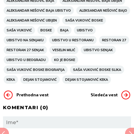
ALEKSANDAR NEŠOVIĆ BAJA
ALEKSANDAR NEŠOVIĆ BAJA UBIJEN
ALEKSANDAR NEŠOVIĆ BAJA UBISTVO
ALEKSANDAR NEŠOVIĆ BAJO
ALEKSANDAR NEŠOVIĆ UBIJEN
SAŠA VUKOVIĆ BOSKE
SAŠA VUKOVIĆ
BOSKE
BAJA
UBISTVO
UBISTVO NA SENJAKU
UBISTVO U RESTORANU
RESTORAN 27
RESTORAN 27 SENJAK
VESELIN MILIĆ
UBISTVO SENJAK
UBISTVO U BEOGRADU
KO JE BOSKE
SAŠA VUKOVIĆ BOSKE BIOGRAFIJA
SAŠA VUKOVIĆ BOSKE SLIKA
KEKA
DEJAN STOJANOVIĆ
DEJAN STOJANOVIĆ KEKA
Prethodna vest
Sledeća vest
KOMENTARI (
0
)