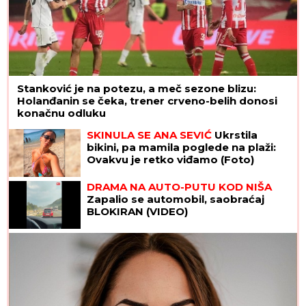
Stanković je na potezu, a meč sezone blizu:
Holanđanin se čeka, trener crveno-belih donosi
konačnu odluku
SKINULA SE ANA SEVIĆ
Ukrstila
bikini, pa mamila poglede na plaži:
Ovakvu je retko viđamo (Foto)
DRAMA NA AUTO-PUTU KOD NIŠA
Zapalio se automobil, saobraćaj
BLOKIRAN (VIDEO)