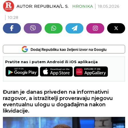
AUTOR:
REPUBLIKA/L. S.
HRONIKA
18.05.2026
10:28
Dodaj Republiku kao željeni izvor na Googlu
Pratite nas i putem Android ili iOS aplikacija
Đuran je danas priveden na informativni
razgovor, a istražitelji proveravaju njegovu
eventualnu ulogu u događajima nakon
likvidacije.