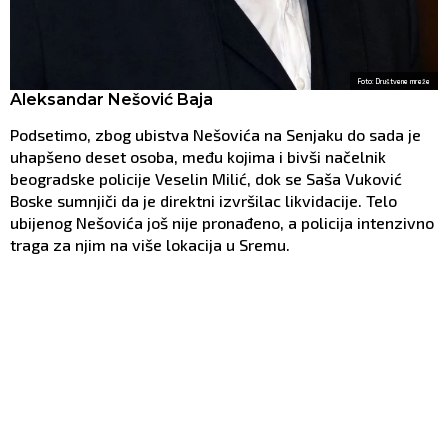
Foto: Društvene mreže
Aleksandar Nešović Baja
Podsetimo, zbog ubistva Nešovića na Senjaku do sada je
uhapšeno deset osoba, među kojima i bivši načelnik
beogradske policije Veselin Milić, dok se Saša Vuković
Boske sumnjiči da je direktni izvršilac likvidacije. Telo
ubijenog Nešovića još nije pronađeno, a policija intenzivno
traga za njim na više lokacija u Sremu.