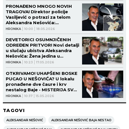
nakon likvidacije!
PRONAĐENO MNOGO NOVIH
TRAGOVA! Direktor policije
Vasiljević o potrazi za telom
Aleksandra Nešovića:
Pretražuju se jezera u okolini
HRONIKA
10:00
18.05.2026
Beograda!
DEVETORICI OSUMNJIČENIH
ODREĐEN PRITVOR! Novi detalji
u slučaju ubistva Aleksandra
Nešovića: Žena jedina u
kućnom pritvoru!
HRONIKA
10:23
17.05.2026
OTKRIVAMO! UHAPŠENI BOSKE
PUCAO U NEŠOVIĆA? U lokalu
pronađene dve čaure i krv
nestalog Baje - MISTERIJA SVE
VEĆA!
HRONIKA
10:37
15.05.2026
TAGOVI
ALEKSANDAR NEŠOVIĆ
ALEKSANDAR NEŠOVIĆ BAJA NESTAO