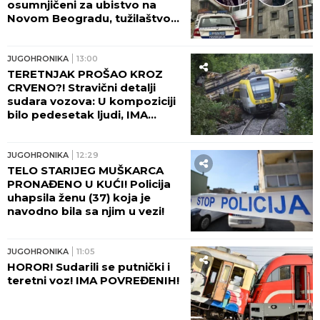
osumnjičeni za ubistvo na
Novom Beogradu, tužilaštvo
traži pritvor!
JUGOHRONIKA
13:00
TERETNJAK PROŠAO KROZ
CRVENO?! Stravični detalji
sudara vozova: U kompoziciji
bilo pedesetak ljudi, IMA
TEŠKO POVREĐENIH!
JUGOHRONIKA
12:29
TELO STARIJEG MUŠKARCA
PRONAĐENO U KUĆI! Policija
uhapsila ženu (37) koja je
navodno bila sa njim u vezi!
JUGOHRONIKA
11:05
HOROR! Sudarili se putnički i
teretni voz! IMA POVREĐENIH!