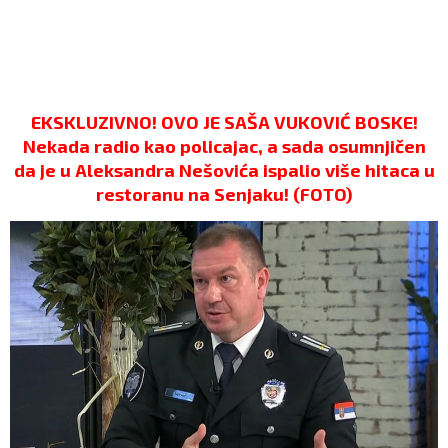
EKSKLUZIVNO! OVO JE SAŠA VUKOVIĆ BOSKE!
Nekada radio kao policajac, a sada osumnjičen
da je u Aleksandra Nešovića ispalio više hitaca u
restoranu na Senjaku! (FOTO)