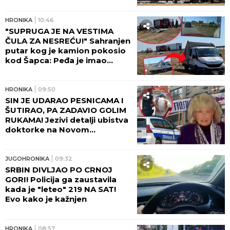
HRONIKA
10:46
"SUPRUGA JE NA VESTIMA
ČULA ZA NESREĆU!" Sahranjen
putar kog je kamion pokosio
kod Šapca: Peđa je imao
samo JEDNU ŽELJU!
HRONIKA
09:50
SIN JE UDARAO PESNICAMA I
ŠUTIRAO, PA ZADAVIO GOLIM
RUKAMA! Jezivi detalji ubistva
doktorke na Novom
Beogradu: POLICAJCI REKLI
DA OVAKVU SUROVOST NE
PAMTE!
JUGOHRONIKA
09:32
SRBIN DIVLJAO PO CRNOJ
GORI! Policija ga zaustavila
kada je "leteo" 219 NA SAT!
Evo kako je kažnjen
HRONIKA
08:57