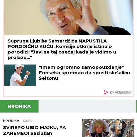
Supruga Ljubiše Samardžića NAPUSTILA
PORODIČNU KUĆU, komšije otkrile istinu o
porodici: "Javi se taj osećaj kada je vidimo u
prolazu..."
"Imam ogromno samopouzdanje"
Fonseka spreman da spusti slušalicu
Šeltonu
by Aklamator
HRONIKA
HRONIKA
13:46
SVIREPO UBIO MAJKU, PA
ZANEMEO! Saslušan