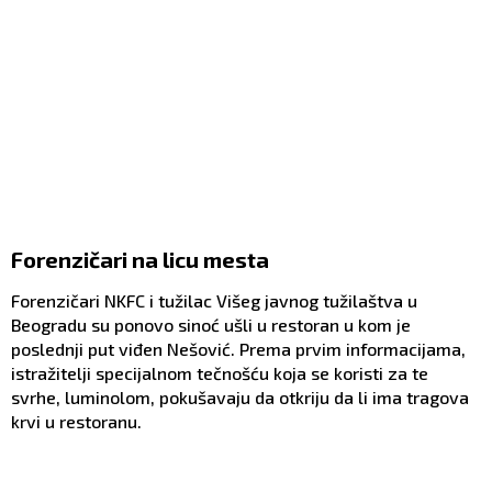
Forenzičari na licu mesta
Forenzičari NKFC i tužilac Višeg javnog tužilaštva u
Beogradu su ponovo sinoć ušli u restoran u kom je
poslednji put viđen Nešović. Prema prvim informacijama,
istražitelji specijalnom tečnošću koja se koristi za te
svrhe, luminolom, pokušavaju da otkriju da li ima tragova
krvi u restoranu.