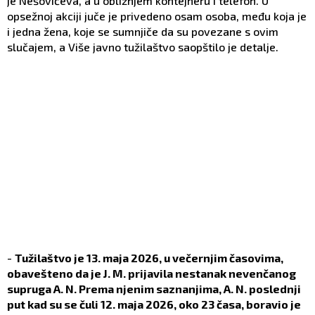
je Nešovićeva, a u obližnjem kontejneru i telefon. U
opsežnoj akciji juče je privedeno osam osoba, među koja je
i jedna žena, koje se sumnjiče da su povezane s ovim
slučajem, a Više javno tužilaštvo saopštilo je detalje.
-
Tužilaštvo je 13. maja 2026, u večernjim časovima,
obavešteno da je J. M. prijavila nestanak nevenčanog
supruga A. N. Prema njenim saznanjima, A. N. poslednji
put kad su se čuli 12. maja 2026, oko 23 časa, boravio je