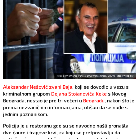
Foto: ST/Nemanja Pančić, Društvene mreže, Shutterstock/hxdbzxy
Aleksandar Nešović zvani Baja
, koji se dovodio u vezu s
kriminalnom grupom
Dejana Stojanovića Keke
s Novog
Beograda, nestao je pre tri večeri u
Beogradu
, nakon što je,
prema nezvaničnim informacijama, otišao da se nađe s
jednim poznanikom.
Policija je u restoranu gde su se navodno našli pronašla
dve čaure i tragove krvi, za koju se pretpostavlja da