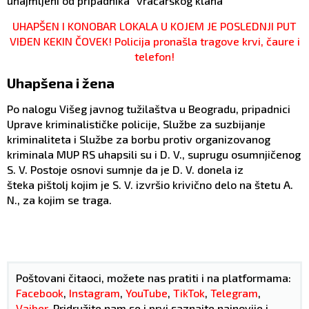
unajmljeni od pripadnika "vračarskog klana"
UHAPŠEN I KONOBAR LOKALA U KOJEM JE POSLEDNJI PUT
VIĐEN KEKIN ČOVEK! Policija pronašla tragove krvi, čaure i
telefon!
Uhapšena i žena
Po nalogu Višeg javnog tužilaštva u Beogradu, pripadnici
Uprave kriminalističke policije, Službe za suzbijanje
kriminaliteta i Službe za borbu protiv organizovanog
kriminala MUP RS uhapsili su i D. V., suprugu osumnjičenog
S. V. Postoje osnovi sumnje da je D. V. donela iz
šteka pištolj kojim je S. V. izvršio krivično delo na štetu A.
N., za kojim se traga.
Poštovani čitaoci, možete nas pratiti i na platformama:
Facebook
,
Instagram
,
YouTube
,
TikTok
,
Telegram
,
Vajber
. Pridružite nam se i prvi saznajte najnovije i