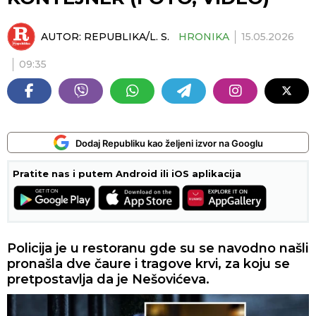
AUTOR:
REPUBLIKA/L. S.
HRONIKA
15.05.2026
09:35
Dodaj Republiku kao željeni izvor na Googlu
Pratite nas i putem Android ili iOS aplikacija
Policija je u restoranu gde su se navodno našli
pronašla dve čaure i tragove krvi, za koju se
pretpostavlja da je Nešovićeva.