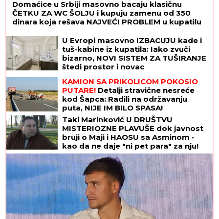
Domaćice u Srbiji masovno bacaju klasičnu
ČETKU ZA WC ŠOLJU i kupuju zamenu od 350
dinara koja rešava NAJVEĆI PROBLEM u kupatilu
U Evropi masovno IZBACUJU kade i
tuš-kabine iz kupatila: Iako zvuči
bizarno, NOVI SISTEM ZA TUŠIRANJE
štedi prostor i novac
KAMION SA PRIKOLICOM POKOSIO
PUTARE!
Detalji stravične nesreće
kod Šapca: Radili na održavanju
puta, NIJE IM BILO SPASA!
Taki Marinković U DRUŠTVU
MISTERIOZNE PLAVUŠE dok javnost
bruji o Maji i HAOSU sa Asminom -
kao da ne daje "ni pet para" za nju!