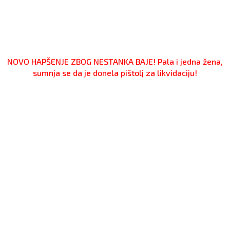
NOVO HAPŠENJE ZBOG NESTANKA BAJE! Pala i jedna žena,
sumnja se da je donela pištolj za likvidaciju!