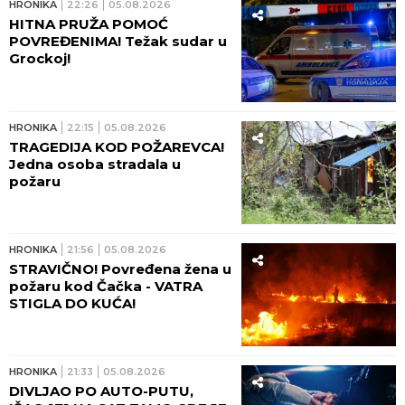
HRONIKA
22:26
05.08.2026
HITNA PRUŽA POMOĆ
POVREĐENIMA! Težak sudar u
Grockoj!
HRONIKA
22:15
05.08.2026
TRAGEDIJA KOD POŽAREVCA!
Jedna osoba stradala u
požaru
HRONIKA
21:56
05.08.2026
STRAVIČNO! Povređena žena u
požaru kod Čačka - VATRA
STIGLA DO KUĆA!
HRONIKA
21:33
05.08.2026
DIVLJAO PO AUTO-PUTU,