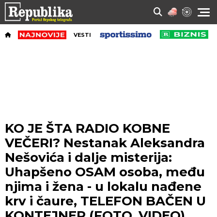
VESTI
KO JE ŠTA RADIO KOBNE
VEČERI? Nestanak Aleksandra
Nešovića i dalje misterija:
Uhapšeno OSAM osoba, među
njima i žena - u lokalu nađene
krv i čaure, TELEFON BAČEN U
KONTEJNER (FOTO, VIDEO)