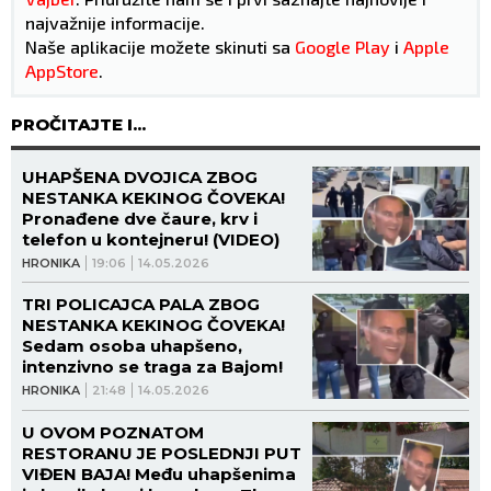
najvažnije informacije.
Naše aplikacije možete skinuti sa
Google Play
i
Apple
AppStore
.
PROČITAJTE I...
UHAPŠENA DVOJICA ZBOG
NESTANKA KEKINOG ČOVEKA!
Pronađene dve čaure, krv i
telefon u kontejneru! (VIDEO)
HRONIKA
19:06
14.05.2026
TRI POLICAJCA PALA ZBOG
NESTANKA KEKINOG ČOVEKA!
Sedam osoba uhapšeno,
intenzivno se traga za Bajom!
HRONIKA
21:48
14.05.2026
U OVOM POZNATOM
RESTORANU JE POSLEDNJI PUT
VIĐEN BAJA! Među uhapšenima