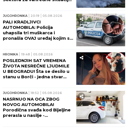
Angažovani su i helikopteri!
JUGOHRONIKA
20:19
05.08.2026
PALI KRADLJIVCI
AUTOMOBILA: Policija
uhapsila tri muškarca i
pronašla OVAJ uređaj kojim su
OBIJALI VOZILA
HRONIKA
19:48
05.08.2026
POSLEDNJIH SAT VREMENA
ŽIVOTA NESREĆNE LJUDMILE
U BEOGRADU! Šta se desilo u
stanu u Borči - jedna stvar
velika misterija!
JUGOHRONIKA
18:52
05.08.2026
NASRNUO NA OCA ZBOG
NOVOG AUTOMOBILA!
Porodična svađa kod Bijeljine
prerasla u nasilje -
PRESUĐENO I KO JE KRIV!