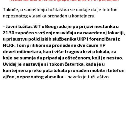
Takođe, u saopštenju tužilaštva se dodaje da je telefon
nepoznatog vlasnika pronađen u kontejneru.
-
Javni tužilac VJT u Beogradu je po prijavi nestanka u
21.30 započeo s vršenjem uviđaja na navedenoj lokaciji,
u prisustvu policijskih službenika UKP i forenzičara iz
NCKF. Tom prilikom su pronađene dve čaure HP
devet milimetara, kao i više tragova krvi u lokalu, za
koje se sumnja da pripadaju oštećenom, koji je nestao.
Uviđaj je nastavljen i tokom četvrtka, kada je u
kontejneru preko puta lokala pronađen mobilni telefon
ajfon, nepoznatog vlasnika
- navelo je tužilaštvo.