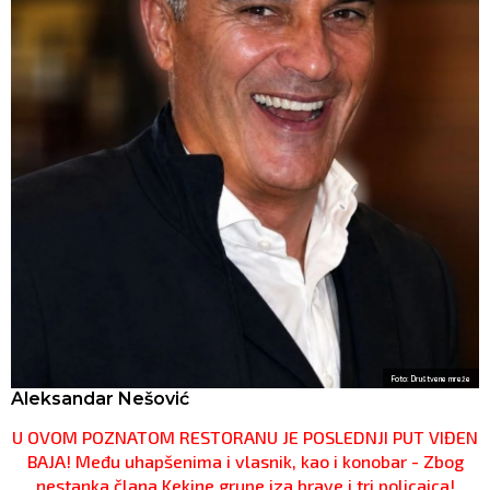
Foto: Društvene mreže
Aleksandar Nešović
U OVOM POZNATOM RESTORANU JE POSLEDNJI PUT VIĐEN
BAJA! Među uhapšenima i vlasnik, kao i konobar - Zbog
nestanka člana Kekine grupe iza brave i tri policajca!