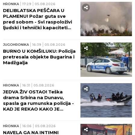
HRONIKA
17:29
05.08.2026
DELIBLATSKA PEŠČARA U
PLAMENU! Požar guta sve
pred sobom - Svi raspoloživi
ljudski i tehnički kapaciteti
tamo upućeni! (FOTO, VIDEO)
JUGOHRONIKA
16:39
05.08.2026
BURNO U KOMŠILUKU: Policija
pretresala objekte Bugarina i
Madžgalja
HRONIKA
16:31
05.08.2026
JEDVA ŽIV OSTAO! Teška
drama Srbina na Dunavu,
spasla ga rumunska policija -
KAD JE REKAO KAKO JE
DOSPEO KOD NJIH, SAMO ŠTO
SE NISU ŠLOGIRALI!
HRONIKA
16:06
05.08.2026
NAVELA GA NA INTIMNI