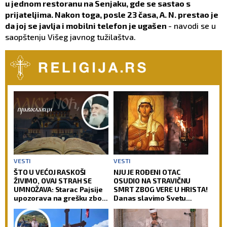
u jednom restoranu na Senjaku, gde se sastao s
prijateljima. Nakon toga, posle 23 časa, A. N. prestao je
da joj se javlja i mobilni telefon je ugašen
- navodi se u
saopštenju Višeg javnog tužilaštva.
VESTI
VESTI
ŠTO U VEĆOJ RASKOŠI
NJU JE ROĐENI OTAC
ŽIVIMO, OVAJ STRAH SE
OSUDIO NA STRAVIČNU
UMNOŽAVA: Starac Pajsije
SMRT ZBOG VERE U HRISTA!
upozorava na grešku zbog
Danas slavimo Svetu
koje čovek gubi radost
velikomučenicu Hristinu!