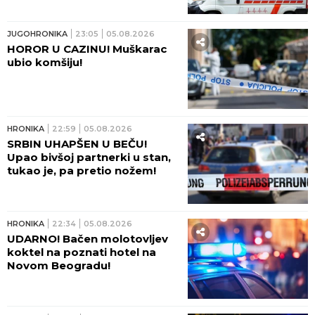
JUGOHRONIKA
23:05
05.08.2026
HOROR U CAZINU! Muškarac
ubio komšiju!
HRONIKA
22:59
05.08.2026
SRBIN UHAPŠEN U BEČU!
Upao bivšoj partnerki u stan,
tukao je, pa pretio nožem!
HRONIKA
22:34
05.08.2026
UDARNO! Bačen molotovljev
koktel na poznati hotel na
Novom Beogradu!