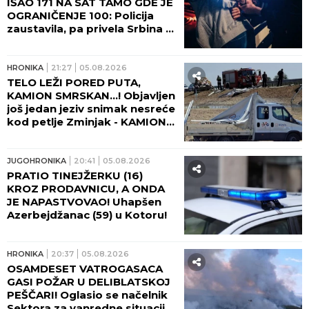
IŠAO 171 NA SAT TAMO GDE JE
OGRANIČENJE 100: Policija
zaustavila, pa privela Srbina u
Crnoj Gori
HRONIKA
21:27
05.08.2026
TELO LEŽI PORED PUTA,
KAMION SMRSKAN...! Objavljen
još jedan jeziv snimak nesreće
kod petlje Zminjak - KAMION
UBIO DVOJICU PUTARA IZ
SOMBORA! (UZNEMIRUJUĆI
VIDEO)
JUGOHRONIKA
20:41
05.08.2026
PRATIO TINEJŽERKU (16)
KROZ PRODAVNICU, A ONDA
JE NAPASTVOVAO! Uhapšen
Azerbejdžanac (59) u Kotoru!
HRONIKA
20:37
05.08.2026
OSAMDESET VATROGASACA
GASI POŽAR U DELIBLATSKOJ
PEŠČARI! Oglasio se načelnik
Sektora za vanredne situacije: