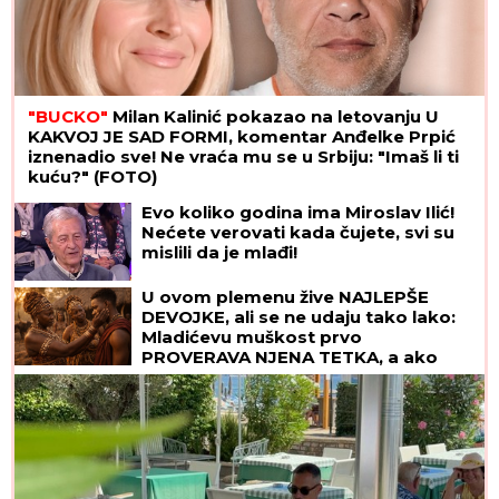
"BUCKO"
Milan Kalinić pokazao na letovanju U
KAKVOJ JE SAD FORMI, komentar Anđelke Prpić
iznenadio sve! Ne vraća mu se u Srbiju: "Imaš li ti
kuću?" (FOTO)
Evo koliko godina ima Miroslav Ilić!
Nećete verovati kada čujete, svi su
mislili da je mlađi!
U ovom plemenu žive NAJLEPŠE
DEVOJKE, ali se ne udaju tako lako:
Mladićevu muškost prvo
PROVERAVA NJENA TETKA, a ako
ona nije zadovoljna sledi SUROVA
KAZNA