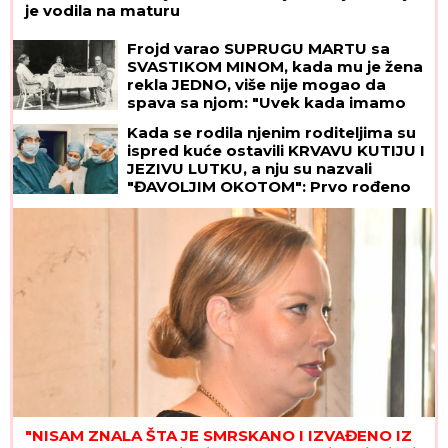
je vodila na maturu
Frojd varao SUPRUGU MARTU sa
SVASTIKOM MINOM, kada mu je žena
rekla JEDNO, više nije mogao da
spava sa njom: "Uvek kada imamo
INTIMNE ODNOSE, ja zamišljam...",
Kada se rodila njenim roditeljima su
posle NJENE SMRTI pao u očaj
ispred kuće ostavili KRVAVU KUTIJU I
JEZIVU LUTKU, a nju su nazvali
"ĐAVOLJIM OKOTOM": Prvo rođeno
DETE IZ EPRUVETE danas je žena od
47 godina i evo kroz šta je sve prošla
i kako dan
"NISAM ZNALA ŠTA JE SMRSKANO I IZVAĐENO IZ