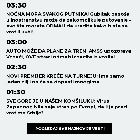
03:30
NOĆNA MORA SVAKOG PUTNIKA! Gubitak pasoša
u inostranstvu može da zakomplikuje putovanje -
evo šta morate ODMAH da uradite kako biste se
vratili kući!
03:00
AUTO MOŽE DA PLANE ZA TREN! AMSS upozorava:
Vozači, OVE stvari odmah izbacite iz vozila!
02:30
NOVI PREMIJER KREĆE NA TURNEJU: Ima samo
jedan cilj i on će se dopasti mnogima
01:30
SVE GORE JE U NAŠEM KOMŠILUKU: Virus
Zapadnog Nila seje strah po Evropi, da li je pred
vratima Srbije?
POGLEDAJ SVE NAJNOVIJE VESTI