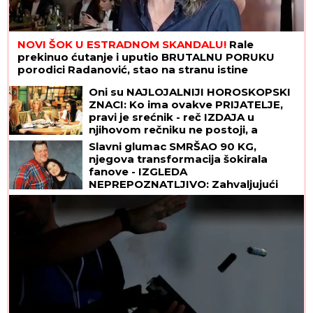
NOVI ŠOK U ESTRADNOM SKANDALU!
Rale
prekinuo ćutanje i uputio BRUTALNU PORUKU
porodici Radanović, stao na stranu istine
Oni su NAJLOJALNIJI HOROSKOPSKI
ZNACI: Ko ima ovakve PRIJATELJE,
pravi je srećnik - reč IZDAJA u
njihovom rečniku ne postoji, a
VERNOST im je doživotna karakterna
Slavni glumac SMRŠAO 90 KG,
crta
njegova transformacija šokirala
fanove - IZGLEDA
NEPREPOZNATLJIVO: Zahvaljujući
ovom režimu uspeo je da se
PREPOLOVI