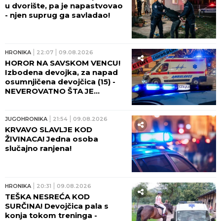
u dvorište, pa je napastvovao
- njen suprug ga savladao!
HRONIKA
22:07
09.08.2026
HOROR NA SAVSKOM VENCU!
Izbodena devojka, za napad
osumnjičena devojčica (15) -
NEVEROVATNO ŠTA JE
URADILA S NOŽEM POSLE
RANJAVANJA!
JUGOHRONIKA
21:54
09.08.2026
KRVAVO SLAVLJE KOD
ŽIVINACA! Jedna osoba
slučajno ranjena!
HRONIKA
20:31
09.08.2026
TEŠKA NESREĆA KOD
SURČINA! Devojčica pala s
konja tokom treninga -