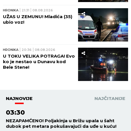
HRONIKA
21:31
08.08.2026
UŽAS U ZEMUNU! Mladića (35)
ubio voz!
HRONIKA
20:36
08.08.2026
U TOKU VELIKA POTRAGA! Evo
ko je nestao u Dunavu kod
Bele Stene!
NAJNOVIJE
NAJČITANIJE
03:30
NEZAPAMĆENO! Poljakinja u Brižu upala u šaht
dubok pet metara pokušavajući da uđe u kuću!