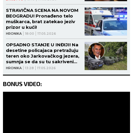
STRAVIČNA SCENA NA NOVOM
BEOGRADU! Pronađeno telo
muškarca, brat zatekao jeziv
prizor u kući!
HRONIKA
18:00
17.05.2026
OPSADNO STANJE U INĐIJI! Na
desetine policajaca pretražuju
teren oko Jarkovačkog jezera,
sumnja se da su tu sakriveni
ostaci likvidiranog Nešovića!
HRONIKA
13:28
17.05.2026
(FOTO, VIDEO)
BONUS VIDEO: