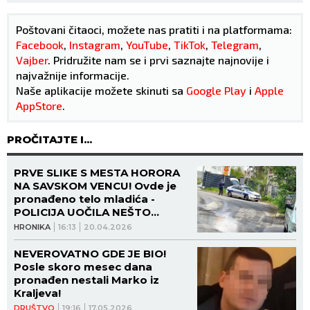
Poštovani čitaoci, možete nas pratiti i na platformama:
Facebook
,
Instagram
,
YouTube
,
TikTok
,
Telegram
,
Vajber
. Pridružite nam se i prvi saznajte najnovije i
najvažnije informacije.
Naše aplikacije možete skinuti sa
Google Play
i
Apple
AppStore
.
PROČITAJTE I...
PRVE SLIKE S MESTA HORORA
NA SAVSKOM VENCU! Ovde je
pronađeno telo mladića -
POLICIJA UOČILA NEŠTO
JEZIVO! (FOTO)
HRONIKA
16:13
20.04.2026
NEVEROVATNO GDE JE BIO!
Posle skoro mesec dana
pronađen nestali Marko iz
Kraljeva!
DRUŠTVO
19:16
17.05.2026