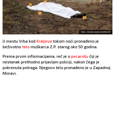
Foto: shutterstock.com//Wulle
U mestu Vrba kod
Kraljeva
tokom noći pronađeno je
beživotno
telo
muškarca Z.P. starog oko 50 godina.
Prema prvim informacijama, reč je o
pecarošu
čiji je
nestanak prethodno prijavljen policiji, nakon čega je
pokrenuta potraga. Njegovo telo pronađeno je u Zapadnoj
Moravi.