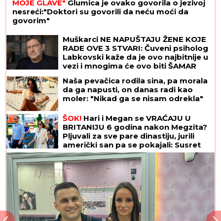
MOJE GLAVE"
Glumica je ovako govorila o jezivoj
nesreći:"Doktori su govorili da neću moći da
govorim"
Muškarci NE NAPUŠTAJU ŽENE KOJE
RADE OVE 3 STVARI: Čuveni psiholog
Labkovski kaže da je ovo najbitnije u
vezi i mnogima će ovo biti ŠAMAR
OTREŽNJENJA
Naša pevačica rodila sina, pa morala
da ga napusti, on danas radi kao
moler: "Nikad ga se nisam odrekla"
ŠOK!
Hari i Megan se VRAĆAJU U
BRITANIJU 6 godina nakon Megzita?
Pljuvali za sve pare dinastiju, jurili
američki san pa se pokajali: Susret
sa Čarlsom mogao bi da najavi
preokret