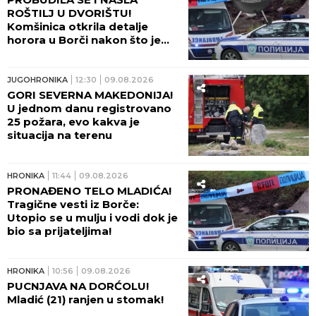
ROŠTILJ U DVORIŠTU!
Komšinica otkrila detalje
horora u Borči nakon što je
telo mladića izvučeno iz mulja:
"ŠTA LI SU RADILI U KANALU?!"
JUGOHRONIKA
12:30
09.08.2026
GORI SEVERNA MAKEDONIJA!
U jednom danu registrovano
25 požara, evo kakva je
situacija na terenu
HRONIKA
11:44
09.08.2026
PRONAĐENO TELO MLADIĆA!
Tragične vesti iz Borče:
Utopio se u mulju i vodi dok je
bio sa prijateljima!
HRONIKA
10:56
09.08.2026
PUCNJAVA NA DORĆOLU!
Mladić (21) ranjen u stomak!