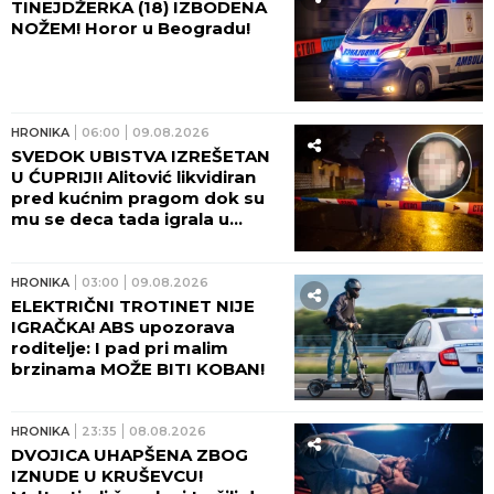
TINEJDŽERKA (18) IZBODENA
NOŽEM! Horor u Beogradu!
HRONIKA
06:00
09.08.2026
SVEDOK UBISTVA IZREŠETAN
U ĆUPRIJI! Alitović likvidiran
pred kućnim pragom dok su
mu se deca tada igrala u
dvorištu!
HRONIKA
03:00
09.08.2026
ELEKTRIČNI TROTINET NIJE
IGRAČKA! ABS upozorava
roditelje: I pad pri malim
brzinama MOŽE BITI KOBAN!
HRONIKA
23:35
08.08.2026
DVOJICA UHAPŠENA ZBOG
IZNUDE U KRUŠEVCU!