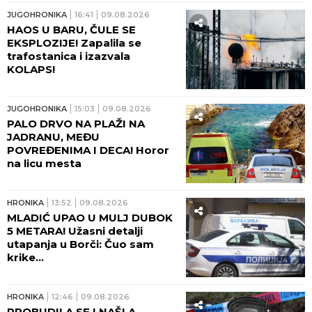
drama!
JUGOHRONIKA
16:41
09.08.2026
HAOS U BARU, ČULE SE
EKSPLOZIJE! Zapalila se
trafostanica i izazvala
KOLAPS!
JUGOHRONIKA
15:03
09.08.2026
PALO DRVO NA PLAŽI NA
JADRANU, MEĐU
POVREĐENIMA I DECA! Horor
na licu mesta
HRONIKA
13:52
09.08.2026
MLADIĆ UPAO U MULJ DUBOK
5 METARA! Užasni detalji
utapanja u Borči: Čuo sam
krike...
HRONIKA
12:46
09.08.2026
PROBUDILA SE I NAŠLA