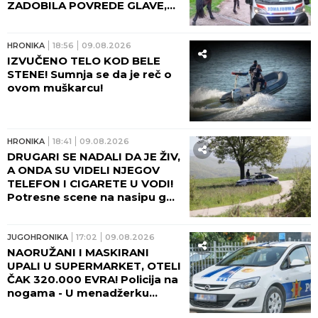
ZADOBILA POVREDE GLAVE,
HITNO TRANSPORTOVANA U
UC!
HRONIKA
18:56
09.08.2026
IZVUČENO TELO KOD BELE
STENE! Sumnja se da je reč o
ovom muškarcu!
HRONIKA
18:41
09.08.2026
DRUGARI SE NADALI DA JE ŽIV,
A ONDA SU VIDELI NJEGOV
TELEFON I CIGARETE U VODI!
Potresne scene na nasipu gde
se udavio mladić iz Crvenke!
JUGOHRONIKA
17:02
09.08.2026
NAORUŽANI I MASKIRANI
UPALI U SUPERMARKET, OTELI
ČAK 320.000 EVRA! Policija na
nogama - U menadžerku
uperili pištolj, usledila teška