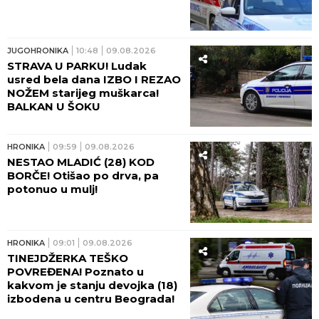
JUGOHRONIKA
10:48
09.08.2026
STRAVA U PARKU! Ludak
usred bela dana IZBO I REZAO
NOŽEM starijeg muškarca!
BALKAN U ŠOKU
HRONIKA
09:59
09.08.2026
NESTAO MLADIĆ (28) KOD
BORČE! Otišao po drva, pa
potonuo u mulj!
HRONIKA
09:01
09.08.2026
TINEJDŽERKA TEŠKO
POVREĐENA! Poznato u
kakvom je stanju devojka (18)
izbodena u centru Beograda!