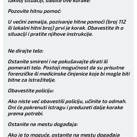
takvoj situaciji, sledite ove korake:
Pozovite hitnu pomoć:
U većini zemalja, pozivanje hitne pomoći (broj 112
ili lokalni hitni broj) prvi je korak. Obavestite ih o
situaciji i pratite njihove instrukcije.
Ne dirajte telo:
Ostanite smireni i ne pokušavajte dirati ili
pomerati telo. Postoji mogućnost da su prisutne
forenzičke ili medicinske činjenice koje bi mogle biti
bitne za istražitelje.
Obavestite policiju:
Ako niste već obavestili policiju, učinite to odmah.
Oni će pokrenuti istragu i preduzeti dalje korake
prema potrebi.
Ostanite na mestu događaja:
Ako je to moguće, ostanite na mestu događaja