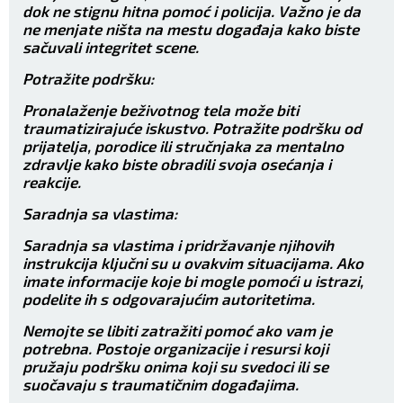
dok ne stignu hitna pomoć i policija. Važno je da
ne menjate ništa na mestu događaja kako biste
sačuvali integritet scene.
Potražite podršku:
Pronalaženje beživotnog tela može biti
traumatizirajuće iskustvo. Potražite podršku od
prijatelja, porodice ili stručnjaka za mentalno
zdravlje kako biste obradili svoja osećanja i
reakcije.
Saradnja sa vlastima:
Saradnja sa vlastima i pridržavanje njihovih
instrukcija ključni su u ovakvim situacijama. Ako
imate informacije koje bi mogle pomoći u istrazi,
podelite ih s odgovarajućim autoritetima.
Nemojte se libiti zatražiti pomoć ako vam je
potrebna. Postoje organizacije i resursi koji
pružaju podršku onima koji su svedoci ili se
suočavaju s traumatičnim događajima.