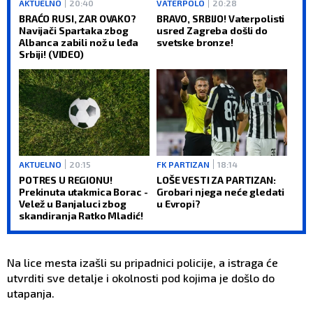
AKTUELNO
20:40
VATERPOLO
20:28
BRAĆO RUSI, ZAR OVAKO?
BRAVO, SRBIJO! Vaterpolisti
Navijači Spartaka zbog
usred Zagreba došli do
Albanca zabili nož u leđa
svetske bronze!
Srbiji! (VIDEO)
AKTUELNO
20:15
FK PARTIZAN
18:14
POTRES U REGIONU!
LOŠE VESTI ZA PARTIZAN:
Prekinuta utakmica Borac -
Grobari njega neće gledati
Velež u Banjaluci zbog
u Evropi?
skandiranja Ratko Mladić!
Na lice mesta izašli su pripadnici policije, a istraga će
utvrditi sve detalje i okolnosti pod kojima je došlo do
utapanja.