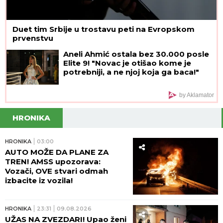
Duet tim Srbije u trostavu peti na Evropskom
prvenstvu
Aneli Ahmić ostala bez 30.000 posle
Elite 9! "Novac je otišao kome je
potrebniji, a ne njoj koja ga baca!"
by Aklamator
HRONIKA
HRONIKA
03:00
AUTO MOŽE DA PLANE ZA
TREN! AMSS upozorava:
Vozači, OVE stvari odmah
izbacite iz vozila!
HRONIKA
23:31
09.08.2026
UŽAS NA ZVEZDARI! Upao ženi