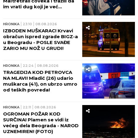
Maltretirali čoveka i tražili da
im vrati dug koji je već
otplatio uz debelu kamatu!
HRONIKA
23:10
08.08.2026
IZBODEN MUŠKARAC! Krvavi
obračun ispred zgrade BIGZ-a
u Beogradu - POSLE SVAĐE
ZARIO MU NOŽ U GRUDI!
HRONIKA
22:24
08.08.2026
TRAGEDIJA KOD PETROVCA
NA MLAVI! Mladić (26) udario
muškarca (41), on ubrzo umro
od teških povreda!
HRONIKA
22:11
08.08.2026
OGROMAN POŽAR KOD
SURČINA! Plamen se vidi iz
većeg dela Beograda - NAROD
UZNEMIREN! (FOTO)