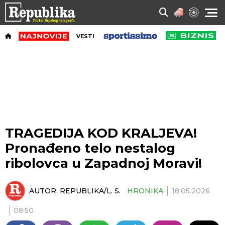
VESTI
TRAGEDIJA KOD KRALJEVA!
Pronađeno telo nestalog
ribolovca u Zapadnoj Moravi!
AUTOR:
REPUBLIKA/L. S.
HRONIKA
18.05.2026
08:50