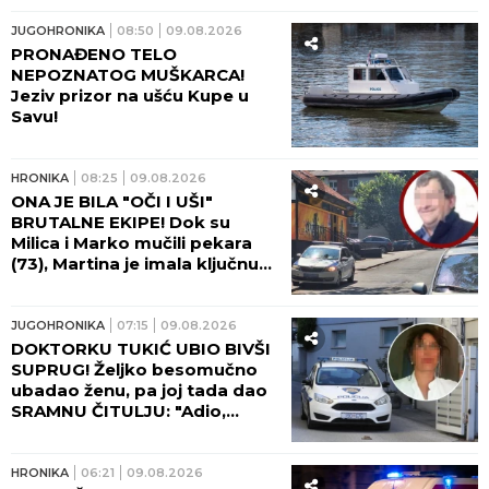
JUGOHRONIKA
08:50
09.08.2026
PRONAĐENO TELO
NEPOZNATOG MUŠKARCA!
Jeziv prizor na ušću Kupe u
Savu!
HRONIKA
08:25
09.08.2026
ONA JE BILA "OČI I UŠI"
BRUTALNE EKIPE! Dok su
Milica i Marko mučili pekara
(73), Martina je imala ključnu
ulogu - nakon zločina
"počastila" sebe novim
automobilom!
JUGOHRONIKA
07:15
09.08.2026
DOKTORKU TUKIĆ UBIO BIVŠI
SUPRUG! Željko besomučno
ubadao ženu, pa joj tada dao
SRAMNU ČITULJU: "Adio,
voljena!"
HRONIKA
06:21
09.08.2026