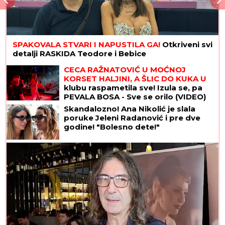
SPAKOVALA STVARI I NAPUSTILA GA!
Otkriveni svi
detalji RASKIDA Teodore i Bebice
CECA RAŽNATOVIĆ U MOĆNOJ
KORSET HALJINI, A ŠLIC DO KUKA U
klubu raspametila sve! Izula se, pa
PEVALA BOSA - Sve se orilo (VIDEO)
Skandalozno! Ana Nikolić je slala
poruke Jeleni Radanović i pre dve
godine! "Bolesno dete!"