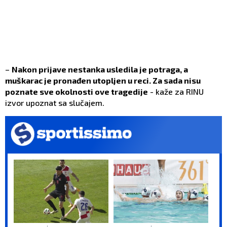
–
Nakon prijave nestanka usledila je potraga, a
muškarac je pronađen utopljen u reci. Za sada nisu
poznate sve okolnosti ove tragedije
- kaže za RINU
izvor upoznat sa slučajem.