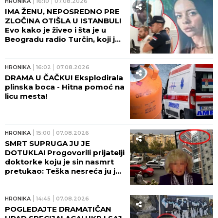
NESREĆE!
HRONIKA
16:10
07.08.2026
IMA ŽENU, NEPOSREDNO PRE
ZLOČINA OTIŠLA U ISTANBUL!
Evo kako je živeo i šta je u
Beogradu radio Turčin, koji je
ubio mladu Ruskinju - HOROR!
HRONIKA
16:02
07.08.2026
DRAMA U ČAČKU! Eksplodirala
plinska boca - Hitna pomoć na
licu mesta!
HRONIKA
15:00
07.08.2026
SMRT SUPRUGA JU JE
DOTUKLA! Progovorili prijatelji
doktorke koju je sin nasmrt
pretukao: Teška nesreća ju je
pratila... (FOTO)
HRONIKA
14:45
07.08.2026
POGLEDAJTE DRAMATIČAN