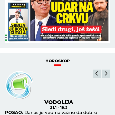
HOROSKOP
VODOLIJA
21.1 - 19.2
POSAO:
Danas je veoma važno da dobro
P