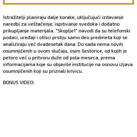
čovek teško pronalazi izlaz
NEPOŠTOVANJE PREMA
DUŠI POKOJNIKA: Crkva ima
jasan odgovor na ovu
Istražitelji planiraju dalje korake, uključujući izdavanje
dilemu
naredbi za veštačenje, ispitivanje svedoka i dodatno
prikupljanje materijala. "Skoplje1" navodi da su telefonski
podaci, uređaji i otisci prstiju samo deo predmeta koji se
analiziraju već dvadesetak dana. Do sada nema novih
osumnjičenih u ovom slučaju, osim šestorice, od kojih je
petoro već u pritvoru duže od pola meseca, prema
informacijama koje su objavile institucije na osnovu izjava
osumnjičenih koji su priznali krivicu.
BONUS VIDEO: