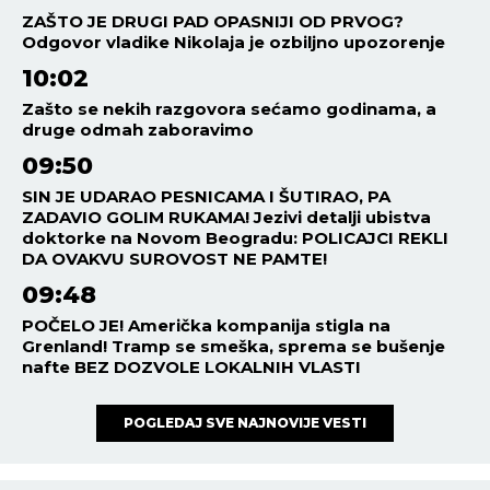
ZAŠTO JE DRUGI PAD OPASNIJI OD PRVOG?
Odgovor vladike Nikolaja je ozbiljno upozorenje
10:02
Zašto se nekih razgovora sećamo godinama, a
druge odmah zaboravimo
09:50
SIN JE UDARAO PESNICAMA I ŠUTIRAO, PA
ZADAVIO GOLIM RUKAMA! Jezivi detalji ubistva
doktorke na Novom Beogradu: POLICAJCI REKLI
DA OVAKVU SUROVOST NE PAMTE!
09:48
POČELO JE! Američka kompanija stigla na
Grenland! Tramp se smeška, sprema se bušenje
nafte BEZ DOZVOLE LOKALNIH VLASTI
POGLEDAJ SVE NAJNOVIJE VESTI