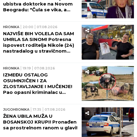
ubistva doktorke na Novom
Beogradu: "Čula se vika, a
onda JEZIVA TIŠINA!" (FOTO,
VIDEO)
HRONIKA
20:00
07.08.2026
NAJVIŠE BIH VOLELA DA SAM
UMRLA SA SINOM! Potresna
ispovest roditelja Nikole (24)
nastradalog u stravičnom
udesu na Umki, dve godine
čekaju pravdu! (FOTO)
HRONIKA
19:19
07.08.2026
IZMEĐU OSTALOG
OSUMNJIČEN I ZA
ZLOSTAVLJANJE I MUČENJE!
Pao opasni kriminalac u
Beogradu - Pogledajte kako
ga je policija opkolila, nije
mogao da makne! (FOTO,
JUGOHRONIKA
17:35
07.08.2026
VIDEO)
ŽENA UBILA MUŽA U
BOSANSKOJ KRUPI! Pronađen
sa prostrelnom ranom u glavi!