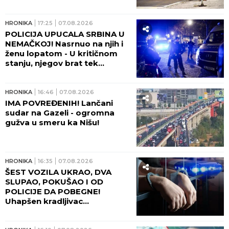
HRONIKA
17:25
07.08.2026
POLICIJA UPUCALA SRBINA U
NEMAČKOJ! Nasrnuo na njih i
ženu lopatom - U kritičnom
stanju, njegov brat tek
napravio haos posle
ranjavanja!
HRONIKA
16:46
07.08.2026
IMA POVREĐENIH! Lančani
sudar na Gazeli - ogromna
gužva u smeru ka Nišu!
HRONIKA
16:35
07.08.2026
ŠEST VOZILA UKRAO, DVA
SLUPAO, POKUŠAO I OD
POLICIJE DA POBEGNE!
Uhapšen kradljivac
automobila u Rumi - JUČE
IZAZVAO DVE SAOBRAĆAJNE