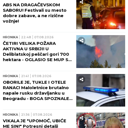
ABS NA DRAGAČEVSKOM
SABORU! Festivali su mesto
dobre zabave, a ne rizične
vožnje!
HRONIKA
22:48
07.08.2026
ČETIRI VELIKA POŽARA
AKTIVNA U SRBIJI! U
Deliblatskoj peščari gori 700
hektara - OGLASIO SE MUP SA
NOVIM INFORMACIJAMA!
HRONIKA
21:41
07.08.2026
OBORILE JE, TUKLE I OTELE
RANAC! Maloletnice brutalno
napale rusku državljanku u
Beogradu - BOGA SPOZNALE
KAD SE DEVOJKA PODIGLA!
HRONIKA
21:36
07.08.2026
VIKALA JE "UPOMOĆ, UBIĆE
ME SIN!" Potresni detalji