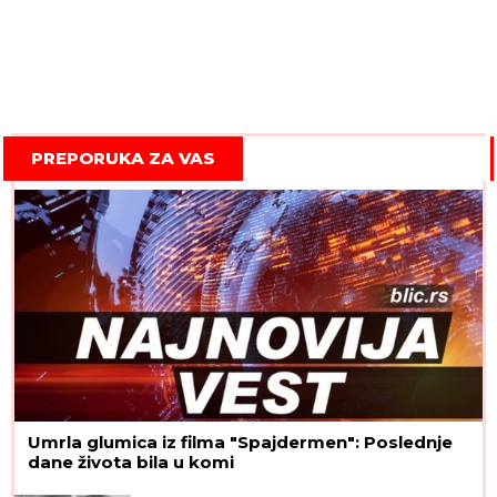
PREPORUKA ZA VAS
Umrla glumica iz filma "Spajdermen": Poslednje
dane života bila u komi