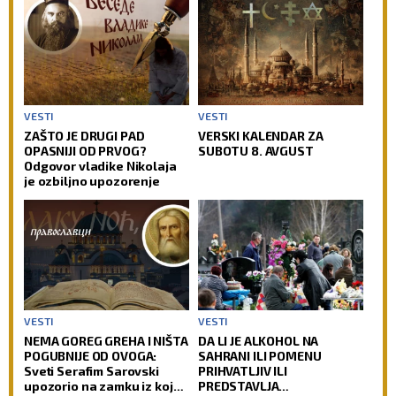
VESTI
VESTI
ZAŠTO JE DRUGI PAD
VERSKI KALENDAR ZA
OPASNIJI OD PRVOG?
SUBOTU 8. AVGUST
Odgovor vladike Nikolaja
je ozbiljno upozorenje
VESTI
VESTI
NEMA GOREG GREHA I NIŠTA
DA LI JE ALKOHOL NA
POGUBNIJE OD OVOGA:
SAHRANI ILI POMENU
Sveti Serafim Sarovski
PRIHVATLJIV ILI
upozorio na zamku iz koje
PREDSTAVLJA