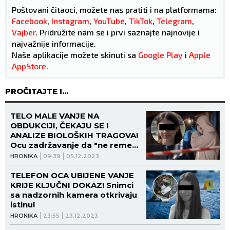
Poštovani čitaoci, možete nas pratiti i na platformama:
Facebook
,
Instagram
,
YouTube
,
TikTok
,
Telegram
,
Vajber
. Pridružite nam se i prvi saznajte najnovije i
najvažnije informacije.
Naše aplikacije možete skinuti sa
Google Play
i
Apple
AppStore
.
PROČITAJTE I...
TELO MALE VANJE NA
OBDUKCIJI, ČEKAJU SE I
ANALIZE BIOLOŠKIH TRAGOVA!
Ocu zadržavanje da "ne remeti
istragu"!
HRONIKA
09:39
05.12.2023
TELEFON OCA UBIJENE VANJE
KRIJE KLJUČNI DOKAZ! Snimci
sa nadzornih kamera otkrivaju
istinu!
HRONIKA
23:55
23.12.2023