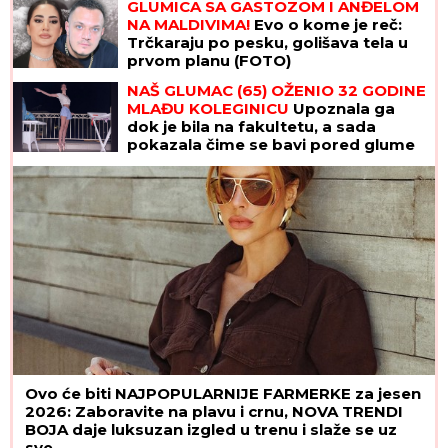
GLUMICA SA GASTOZOM I ANĐELOM
NA MALDIVIMA!
Evo o kome je reč:
Trčkaraju po pesku, golišava tela u
prvom planu (FOTO)
NAŠ GLUMAC (65) OŽENIO 32 GODINE
MLAĐU KOLEGINICU
Upoznala ga
dok je bila na fakultetu, a sada
pokazala čime se bavi pored glume
Ovo će biti NAJPOPULARNIJE FARMERKE za jesen
2026: Zaboravite na plavu i crnu, NOVA TRENDI
BOJA daje luksuzan izgled u trenu i slaže se uz
sve