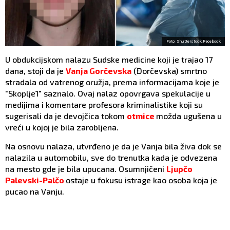
Foto: Shutterstock,Facebook
U obdukcijskom nalazu Sudske medicine koji je trajao 17
dana, stoji da je
Vanja Gorčevska
(Đorčevska) smrtno
stradala od vatrenog oružja, prema informacijama koje je
"Skoplje1" saznalo. Ovaj nalaz opovrgava spekulacije u
medijima i komentare profesora kriminalistike koji su
sugerisali da je devojčica tokom
otmice
možda ugušena u
vreći u kojoj je bila zarobljena.
Na osnovu nalaza, utvrđeno je da je Vanja bila živa dok se
nalazila u automobilu, sve do trenutka kada je odvezena
na mesto gde je bila upucana. Osumnjičeni
Ljupčo
Palevski-Palčo
ostaje u fokusu istrage kao osoba koja je
pucao na Vanju.