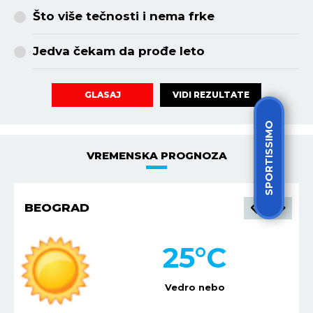
Što više tečnosti i nema frke
Jedva čekam da prođe leto
VIDI REZULTATE
GLASAJ
SPORTISSIMO
VREMENSKA PROGNOZA
BEOGRAD
25
°C
Vedro nebo