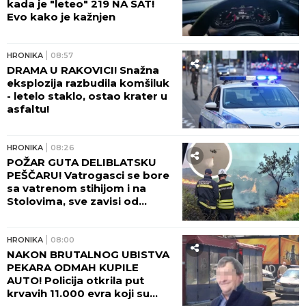
kada je "leteo" 219 NA SAT!
Evo kako je kažnjen
HRONIKA
08:57
DRAMA U RAKOVICI! Snažna
eksplozija razbudila komšiluk
- letelo staklo, ostao krater u
asfaltu!
HRONIKA
08:26
POŽAR GUTA DELIBLATSKU
PEŠČARU! Vatrogasci se bore
sa vatrenom stihijom i na
Stolovima, sve zavisi od
temperature i vetra!
HRONIKA
08:00
NAKON BRUTALNOG UBISTVA
PEKARA ODMAH KUPILE
AUTO! Policija otkrila put
krvavih 11.000 evra koji su