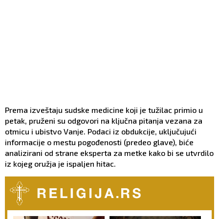
Prema izveštaju sudske medicine koji je tužilac primio u
petak, pruženi su odgovori na ključna pitanja vezana za
otmicu i ubistvo Vanje. Podaci iz obdukcije, uključujući
informacije o mestu pogođenosti (predeo glave), biće
analizirani od strane eksperta za metke kako bi se utvrdilo
iz kojeg oružja je ispaljen hitac.