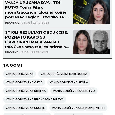
VANJA UPUCANA DVA - TRI
PUTA? Toma Fila o
monstruoznom zločinu koji je
potresao region: Utvrdilo se da
majka nije imala novac!
HRONIKA
23:34
23.12.2023
STIGLI REZULTATI OBDUKCIJE,
POZNATO KAKO SU
LIKVIDIRANI MALA VANJA I
PANČO! Samo trojica priznala
zločin!
HRONIKA
21:14
22.12.2023
TAGOVI
VANJA GORČEVSKA
VANJA GORČEVSKA MAKEDONIJA
VANJA GORČEVSKA OTAC
VANJA GORČEVSKA ŠKOLA
VANJA GORČEVSKA UBIJENA
VANJA GORČEVSKA UBISTVO
VANJA GORČEVSKA PRONAĐENA MRTVA
VANJA GORČEVSKA SKOPJE
VANJA GORČEVSKA NAJNOVIJE VESTI