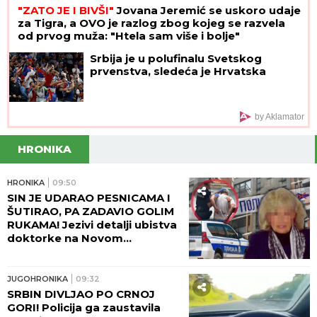
"ZATO JE I BIVŠI"
Jovana Jeremić se uskoro udaje
za Tigra, a OVO je razlog zbog kojeg se razvela
od prvog muža: "Htela sam više i bolje"
Srbija je u polufinalu Svetskog
prvenstva, sledeća je Hrvatska
by Aklamator
HRONIKA
HRONIKA
09:50
SIN JE UDARAO PESNICAMA I
ŠUTIRAO, PA ZADAVIO GOLIM
RUKAMA! Jezivi detalji ubistva
doktorke na Novom
Beogradu: POLICAJCI REKLI
DA OVAKVU SUROVOST NE
PAMTE!
JUGOHRONIKA
09:32
SRBIN DIVLJAO PO CRNOJ
GORI! Policija ga zaustavila