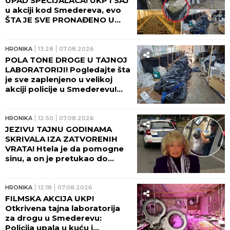
UPAD SPECIJALACA! UKP I SAJ
u akciji kod Smedereva, evo
ŠTA JE SVE PRONAĐENO U
KUĆI! (FOTO, VIDEO)
HRONIKA
13:28
07.08.2026
POLA TONE DROGE U TAJNOJ
LABORATORIJI! Pogledajte šta
je sve zaplenjeno u velikoj
akciji policije u Smederevu!
(FOTO)
HRONIKA
12:50
07.08.2026
JEZIVU TAJNU GODINAMA
SKRIVALA IZA ZATVORENIH
VRATA! Htela je da pomogne
sinu, a on je pretukao do
smrti: Komšije otkrile mračnu
priču doktorke Milke
HRONIKA
12:18
07.08.2026
FILMSKA AKCIJA UKP!
Otkrivena tajna laboratorija
za drogu u Smederevu:
Policija upala u kuću i