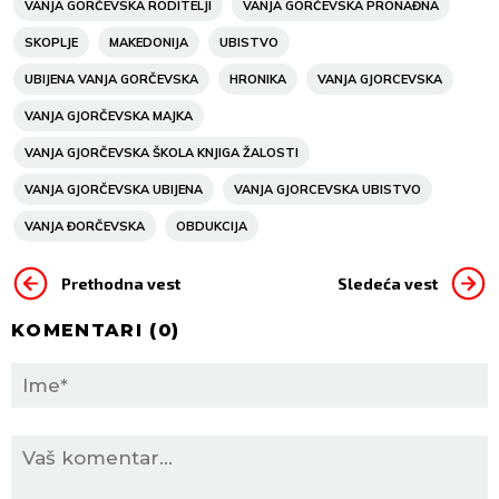
VANJA GORČEVSKA RODITELJI
VANJA GORČEVSKA PRONAĐNA
SKOPLJE
MAKEDONIJA
UBISTVO
UBIJENA VANJA GORČEVSKA
HRONIKA
VANJA GJORCEVSKA
VANJA GJORČEVSKA MAJKA
VANJA GJORČEVSKA ŠKOLA KNJIGA ŽALOSTI
VANJA GJORČEVSKA UBIJENA
VANJA GJORCEVSKA UBISTVO
VANJA ĐORČEVSKA
OBDUKCIJA
Prethodna vest
Sledeća vest
KOMENTARI (
0
)