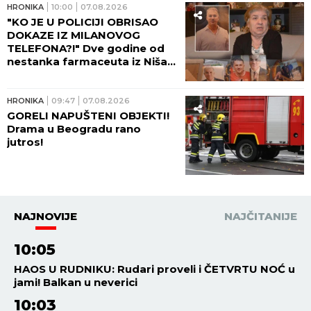
HRONIKA
10:00
07.08.2026
"KO JE U POLICIJI OBRISAO
DOKAZE IZ MILANOVOG
TELEFONA?!" Dve godine od
nestanka farmaceuta iz Niša,
majka Marica očajna: Njega su
negde odveli...
HRONIKA
09:47
07.08.2026
GORELI NAPUŠTENI OBJEKTI!
Drama u Beogradu rano
jutros!
NAJNOVIJE
NAJČITANIJE
10:05
HAOS U RUDNIKU: Rudari proveli i ČETVRTU NOĆ u
jami! Balkan u neverici
10:03