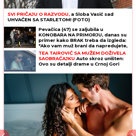
SVI PRIČAJU O RAZVODU,
a Sloba Vasić sad
UHVAĆEN SA STARLETOM! (FOTO)
Pevačica (47) se zaljubila u
KONOBARA NA PRIMORJU, danas su
primer kako BRAK treba da izgleda:
"Ako vam muž brani da napredujete,
NIJE ZA VAS"
TEA TAIROVIĆ SA MUŽEM DOŽIVELA
SAOBRAĆAJKU
Auto skroz uništen:
Ovo su detalji drame u Crnoj Gori