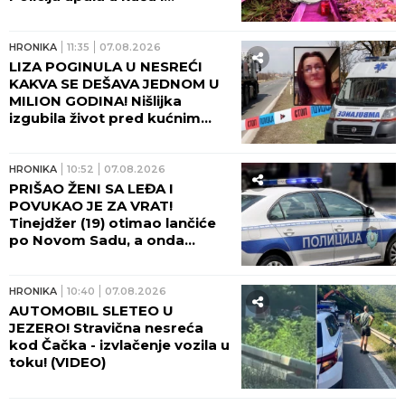
POHAPSILA SVE KOJE JE
ZATEKLA!
HRONIKA
11:35
07.08.2026
LIZA POGINULA U NESREĆI
KAKVA SE DEŠAVA JEDNOM U
MILION GODINA! Nišlijka
izgubila život pred kućnim
pragom, bol porodice ne
jenjava: "Na autobusu se
otvorio poklopac i uzeo nam
HRONIKA
10:52
07.08.2026
Elizabetu!"
PRIŠAO ŽENI SA LEĐA I
POVUKAO JE ZA VRAT!
Tinejdžer (19) otimao lančiće
po Novom Sadu, a onda
napao policajce!
HRONIKA
10:40
07.08.2026
AUTOMOBIL SLETEO U
JEZERO! Stravična nesreća
kod Čačka - izvlačenje vozila u
toku! (VIDEO)