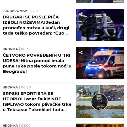
nestali iz sefa na Karaburmi:
Ovako su osumnjičeni podelili
plen!
JUGOHRONIKA
07:15
DRUGARI SE POSLE PIĆA
IZBOLI NOŽEVIMA! Jedan
pronađen mrtav u kući, drugi
tada teško povređen: "Čuo
sam viku, dečko je ležao U
LOKVI KRVI!"
HRONIKA
06:35
ČETVORO POVREĐENIH U TRI
UDESA! Hitna pomoć imala
pune ruke posla tokom noći u
Beogradu!
HRONIKA
06:00
SRPSKI SPORTISTA SE
UTOPIO! Lazar Đukić NIJE
ISPLIVAO tokom plivačke trke
u Teksasu: Takmičari tada
vikali da se davi, ali niko nije
reagovao!
HRONIKA
03:00