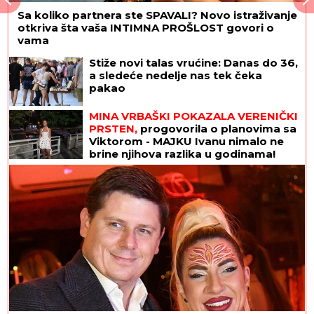
Sa koliko partnera ste SPAVALI? Novo istraživanje
otkriva šta vaša INTIMNA PROŠLOST govori o
vama
Stiže novi talas vrućine: Danas do 36,
a sledeće nedelje nas tek čeka
pakao
MINA VRBAŠKI POKAZALA VERENIČKI
PRSTEN,
progovorila o planovima sa
Viktorom - MAJKU Ivanu nimalo ne
brine njihova razlika u godinama!
(VIDEO)