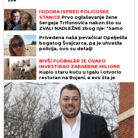
ISIDORA ISPRED POLICIJSKE
STANICE
Prvo oglašavanje žene
Sergeja Trifunovića nakon što su
ZVALI NADLEŽNE zbog nje: "Samo
zato sam došla"
Privedena naša pevačica! Opelješila
bogatog Švajcarca, pa je uhvatila
policija, ovo su detalji
BIVŠI FUDBALER JE OVAKO
INVESTIRAO ZARAĐENE MILIONE
Kupio staru kuću u Igalu i otvorio
restoran na Bojani, a evo šta je
pripalo bivšoj supruzi posle razvoda