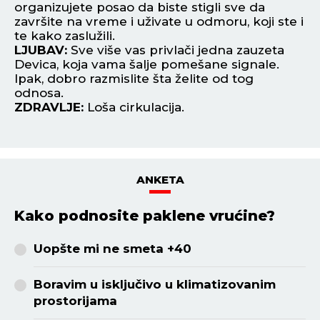
organizujete posao da biste stigli sve da
oz
završite na vreme i uživate u odmoru, koji ste i
da
te kako zaslužili.
L
LJUBAV:
Sve više vas privlači jedna zauzeta
Ri
Devica, koja vama šalje pomešane signale.
ko
Ipak, dobro razmislite šta želite od tog
Z
odnosa.
ZDRAVLJE:
Loša cirkulacija.
ANKETA
Kako podnosite paklene vrućine?
Uopšte mi ne smeta +40
Boravim u isključivo u klimatizovanim
prostorijama