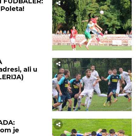
I FUDBALER:
 Poleta!
A
resi, ali u
LERIJA)
ADA:
rom je