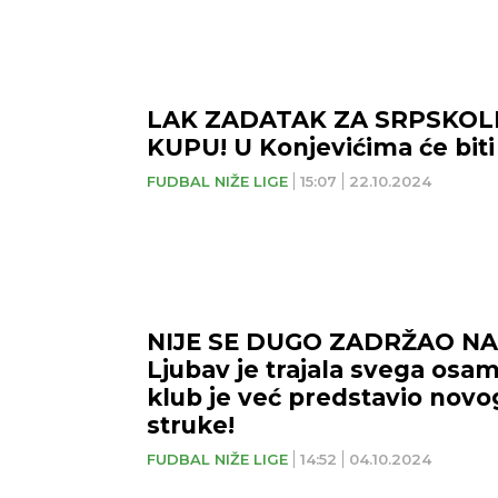
LAK ZADATAK ZA SRPSKOL
KUPU! U Konjevićima će biti
FUDBAL NIŽE LIGE
15:07
22.10.2024
NIJE SE DUGO ZADRŽAO NA
Ljubav je trajala svega osa
klub je već predstavio novo
struke!
FUDBAL NIŽE LIGE
14:52
04.10.2024