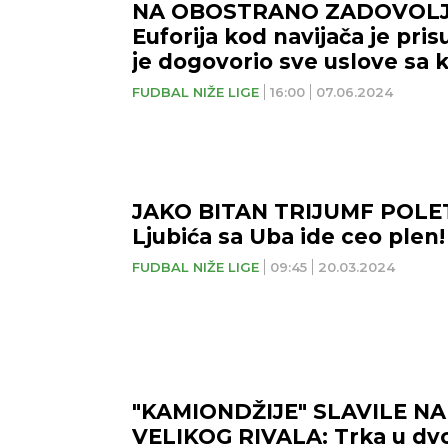
NA OBOSTRANO ZADOVOLJ
Euforija kod navijača je pris
je dogovorio sve uslove sa 
FUDBAL NIŽE LIGE
16:00
07.06.2024
JAKO BITAN TRIJUMF POLET
Ljubića sa Uba ide ceo plen!
FUDBAL NIŽE LIGE
09:45
20.03.2024
"KAMIONDŽIJE" SLAVILE N
VELIKOG RIVALA: Trka u dvo