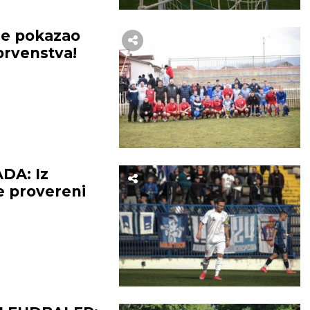
je pokazao
prvenstva!
DA: Iz
e provereni