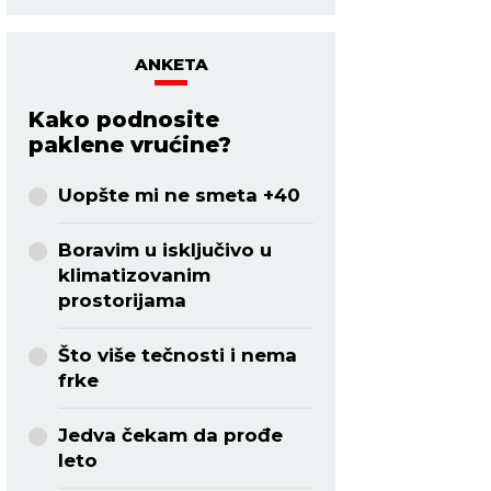
ANKETA
Kako podnosite
paklene vrućine?
Uopšte mi ne smeta +40
Boravim u isključivo u
klimatizovanim
prostorijama
Što više tečnosti i nema
frke
Jedva čekam da prođe
leto