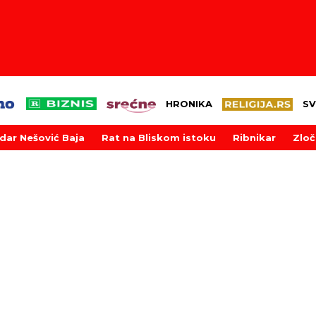
HRONIKA
SV
dar Nešović Baja
Rat na Bliskom istoku
Ribnikar
Zloč