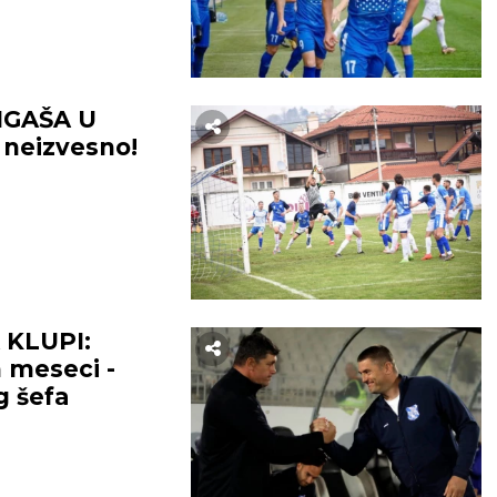
IGAŠA U
 neizvesno!
 KLUPI:
m meseci -
g šefa