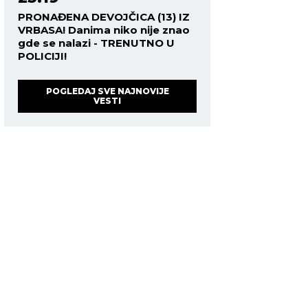
PRONAĐENA DEVOJČICA (13) IZ
VRBASA! Danima niko nije znao
gde se nalazi - TRENUTNO U
POLICIJI!
POGLEDAJ SVE NAJNOVIJE
VESTI