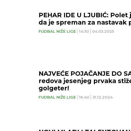
PEHAR IDE U LJUBIĆ: Polet 
da je spreman za nastavak 
FUDBAL NIŽE LIGE
14:30
04.03.2025
NAJVEĆE POJAČANJE DO SA
redova jesenjeg prvaka stiž
golgeter!
FUDBAL NIŽE LIGE
16:40
31.12.2024