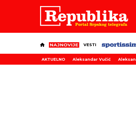
VESTI
AKTUELNO
Aleksandar Vučić
Aleksan