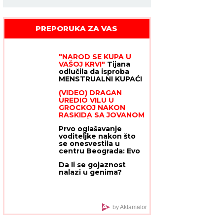
PREPORUKA ZA VAS
"NAROD SE KUPA U
VAŠOJ KRVI"
Tijana
odlučila da isproba
MENSTRUALNI KUPAĆI
NA MORU, a hit snimak
(VIDEO) DRAGAN
PODELIO SRBIJU i u
UREDIO VILU U
komentarima je
GROCKOJ NAKON
nastao opšti RAT
RASKIDA SA JOVANOM
JEREMIĆ
Ovako sada
Prvo oglašavanje
izgleda, mlađa devojka
voditeljke nakon što
se pita za sve
se onesvestila u
centru Beograda: Evo
šta je prethodilo
Da li se gojaznost
užasnoj situaciji
nalazi u genima?
by Aklamator