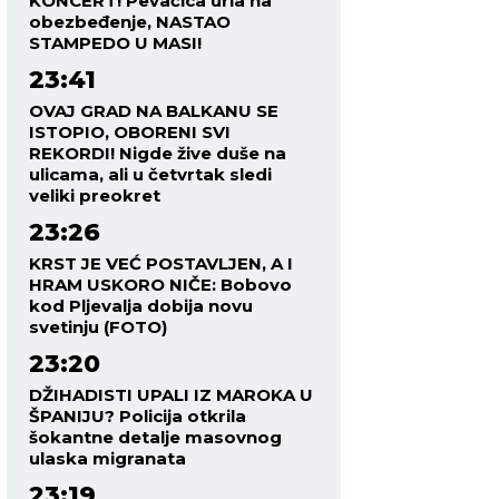
KONCERT! Pevačica urla na
obezbeđenje, NASTAO
STAMPEDO U MASI!
23:41
OVAJ GRAD NA BALKANU SE
ISTOPIO, OBORENI SVI
REKORDI! Nigde žive duše na
ulicama, ali u četvrtak sledi
veliki preokret
23:26
KRST JE VEĆ POSTAVLJEN, A I
HRAM USKORO NIČE: Bobovo
kod Pljevalja dobija novu
svetinju (FOTO)
23:20
DŽIHADISTI UPALI IZ MAROKA U
ŠPANIJU? Policija otkrila
šokantne detalje masovnog
ulaska migranata
23:19