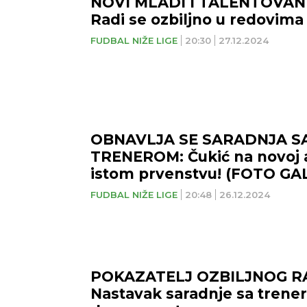
NOVI MLADI I TALENTOVAN
Radi se ozbiljno u redovima
FUDBAL NIŽE LIGE
20:30
27.12.2024
OBNAVLJA SE SARADNJA S
TRENEROM: Čukić na novoj ad
istom prvenstvu! (FOTO GA
FUDBAL NIŽE LIGE
20:48
26.12.2024
POKAZATELJ OZBILJNOG R
Nastavak saradnje sa trene