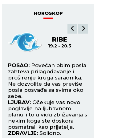
HOROSKOP
A
RIBE
O
19.2 - 20.3
21.3
e
POSAO:
Povećan obim posla
POSAO:
Energija 
a
zahteva prilagođavanje i
meseca najavljuje
proširenje kruga saradnika.
početak saradnje 
Ne dozvolite da vas previše
inostranstvom, ali 
posla posvađa sa svima oko
poteškoće u komun
sebe.
kolegama i nadre
LJUBAV:
Očekuje vas novo
LJUBAV:
Očekuje 
poglavlje na ljubavnom
zbližavanje s oso
planu, i to u vidu zbližavanja s
ste upoznali preko 
nekim koga ste doskora
društvenih mreža.
posmatrali kao prijatelja.
ZDRAVLJE:
Aritmij
ZDRAVLJE:
Solidno.