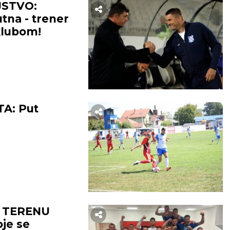
STVO:
utna - trener
klubom!
A: Put
A TERENU
je se