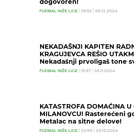
dogovoren!
FUDBAL NIŽE LIGE
09:52
09.12.2024
NEKADAŠNJI KAPITEN RADN
KRAGUJEVCA REŠIO UTAKM
Nekadašnji prvoligaš tone s
FUDBAL NIŽE LIGE
19:37
03.11.2024
KATASTROFA DOMAĆINA U
MILANOVCU! Rasterećeni gost
Metalac na sitne delove!
FUDBAL NIŽE LIGE
22:00
29.10.2024