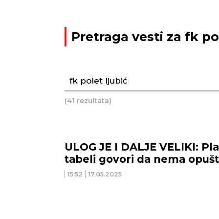
Pretraga vesti za fk po
(41 rezultata)
ULOG JE I DALJE VELIKI: Pl
tabeli govori da nema opušt
15:52
17.05.2025