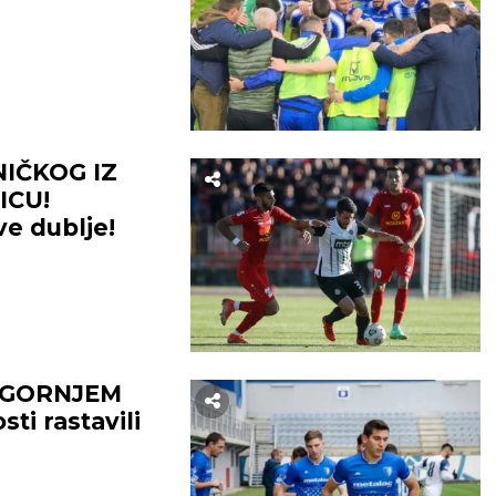
IČKOG IZ
ICU!
ve dublje!
 GORNJEM
i rastavili