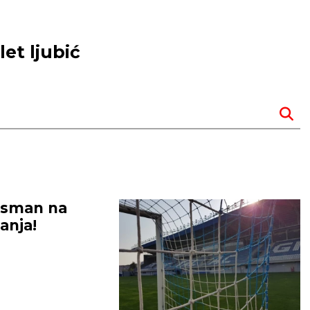
let ljubić
asman na
anja!