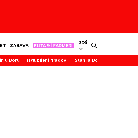
JOŠ
ET
ZABAVA
in u Boru
Izgubljeni gradovi
Stanija Dobrojević