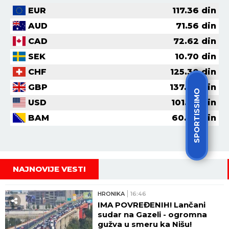
Kako podnosite paklene vrućine?
Uopšte mi ne smeta +40
Boravim u isključivo u klimatizovanim
prostorijama
SPORTISSIMO
Što više tečnosti i nema frke
Jedva čekam da prođe leto
VIDI REZULTATE
GLASAJ
VREMENSKA PROGNOZA