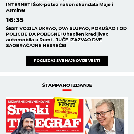
umro nakon uboda stršljena!
HRONIKA
19:25
06.08.2026
VATRA STIGLA DO KUĆA, GUST
DIM SE VIDI I IZ BEOGRADA!
Alarmantno stanje u
Deliblatskoj peščari!
HRONIKA
18:22
06.08.2026
MUŠKARAC UMRO NA BAZENU
"KOŠUTNJAK"! Izvukli ga bez
svesti i reanimirali, ali
bezuspešno!
NAJNOVIJE
NAJČITANIJE
16:46