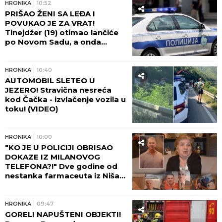
SMRT SUPRUGA JU JE
DOTUKLA! Progovorili prijatelji
doktorke koju je sin nasmrt
pretukao: Teška nesreća ju je
pratila... (FOTO)
HRONIKA
14:45
POGLEDAJTE DRAMATIČAN
UPAD SPECIJALACA! UKP I SAJ
u akciji kod Smedereva, evo
ŠTA JE SVE PRONAĐENO U
KUĆI! (FOTO, VIDEO)
HRONIKA
13:28
POLA TONE DROGE U TAJNOJ
LABORATORIJI! Pogledajte šta
je sve zaplenjeno u velikoj
akciji policije u Smederevu!
(FOTO)
HRONIKA
12:50
JEZIVU TAJNU GODINAMA
SKRIVALA IZA ZATVORENIH