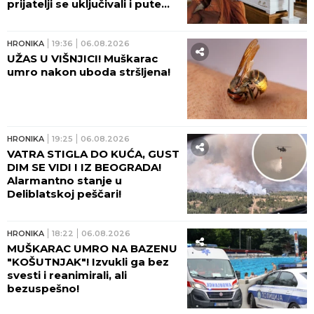
Srbije!
HRONIKA
22:31
06.08.2026
DOJAVA O BOMBI NA
AUTOBUSKOJ STANICI U
PRIŠTINI Sve vrvi od policije
HRONIKA
21:52
06.08.2026
PREMINUO U NAJGORIM
MUKAMA: Novi detalji ubistva
imućnog pekara sa
Karaburme
HRONIKA
21:17
06.08.2026
PREKO 100 VATROGASACA NA
TERENU, KAMOV SE NE GASI!
Dramatična situacija kod Ušća
- VATRA DIVLJA, GORI 80
HEKTARA ŠUMA! (FOTO,
VIDEO)