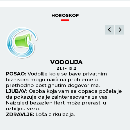
POLICIJE DA POBEGNE! Uhapšen kradljivac
automobila u Rumi - JUČE IZAZVAO DVE
SAOBRAĆAJNE NESREĆE!
POGLEDAJ SVE NAJNOVIJE VESTI
ŠTAMPANO IZDANJE