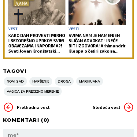
VESTI
VESTI
KAKO DAN PROVESTI MIRNO
SVIMA NAM JE NAMENJEN
I BEZGREŠNO UPRKOS SVIM
SLIČAN ADVOKAT! I NEĆE
OBAVEZAMA I NAPORIMA?!
BITI IZGOVORA! Arhimandrit
Sveti Jovan Kronštatski
Kleopa o četiri zakona
kaže da je potrebo uraditi
prema kojima će Hristos
samo jedno kad se ujutru
suditi svetu!
ustane!
TAGOVI
NOVI SAD
HAPŠENJE
DROGA
MARIHUANA
VAGICA ZA PRECIZNO MERENJE
Prethodna vest
Sledeća vest
KOMENTARI (
0
)