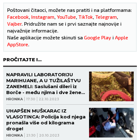
Poštovani čitaoci, možete nas pratiti i na platformama:
Facebook
,
Instagram
,
YouTube
,
TikTok
,
Telegram
,
Vajber
. Pridružite nam se i prvi saznajte najnovije i
najvažnije informacije.
Naše aplikacije možete skinuti sa
Google Play
i
Apple
AppStore
.
PROČITAJTE I...
NAPRAVILI LABORATORIJU
MARIHUANE, A U TUŽILAŠTVU
ZANEMELI: Saslušani dileri iz
Borče - među njima i dve žene
(FOTO)
HRONIKA
17:30
22.10.2023
UHAPŠEN MUŠKARAC IZ
VLASOTINCA: Policija kod njega
pronašla više od kilograma
droge!
HRONIKA
21:30
20.10.2023