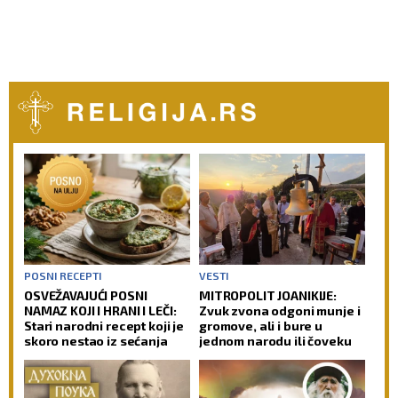
POSNI RECEPTI
VESTI
OSVEŽAVAJUĆI POSNI
MITROPOLIT JOANIKIJE:
NAMAZ KOJI I HRANI I LEČI:
Zvuk zvona odgoni munje i
Stari narodni recept koji je
gromove, ali i bure u
skoro nestao iz sećanja
jednom narodu ili čoveku