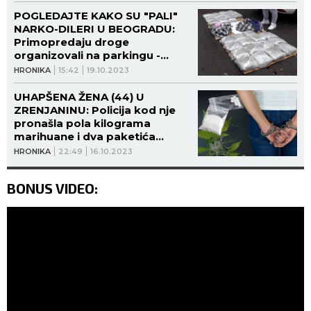
POGLEDAJTE KAKO SU "PALI"
NARKO-DILERI U BEOGRADU:
Primopredaju droge
organizovali na parkingu -
policija ih opkolila i pohapsila
HRONIKA
15:42
19.10.2023
(VIDEO)
UHAPŠENA ŽENA (44) U
ZRENJANINU: Policija kod nje
pronašla pola kilograma
marihuane i dva paketića
amfetamina!
HRONIKA
22:49
16.10.2023
BONUS VIDEO: