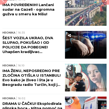
SPECIJALCI SA GAS MASKAMA ULETELI U KUĆU U
SMEDEREVU
Ovako su otkrili čak pola tona
marihuane u ilegalnoj laboratoriji: Uhapšeno 6
osoba (FOTO, VIDEO)
Veliki povratak na "Karađorđe": Bivši
fudbaler Ajntrahta se vratio u
Vojvodinu
VODITELJKA RTS-A UŽIVA NA JAHTI
Zategnuta kao praćka u 52. godini:
Otkopčala košulju i pokazala zašto
važi za jednu od najzgodnijih (Foto)