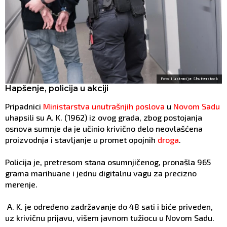
Foto: Ilustracija: Shutterstock
Hapšenje, policija u akciji
Pripadnici
Ministarstva unutrašnjih poslova
u
Novom Sadu
uhapsili su A. K. (1962) iz ovog grada, zbog postojanja
osnova sumnje da je učinio krivično delo neovlašćena
proizvodnja i stavljanje u promet opojnih
droga
.
Policija je, pretresom stana osumnjičenog, pronašla 965
grama marihuane i jednu digitalnu vagu za precizno
merenje.
A. K. je određeno zadržavanje do 48 sati i biće priveden,
uz krivičnu prijavu, višem javnom tužiocu u Novom Sadu.