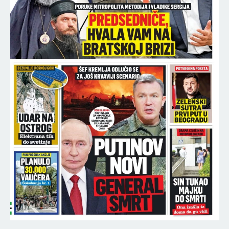
IMA POVREĐENIH! Lančani sudar na Gazeli -
ogromna gužva u smeru ka Nišu!
16:45
TEA TAIROVIĆ SA MUŽEM DOŽIVELA UDES:
Automobil skroz smrskan - ovo su detalji jezivog
događaja!
16:45
SERGEJ TRIFUNOVIĆ STIGAO U POLICIJSKU
STANICU NAKON HAOSA SA ŽENOM! Republika
ekskluzivno otkriva DETALJE SKANDALA - evo šta
se desilo! (VIDEO)
16:45
SNIMAK STANIJE DOBROJEVIĆ SE PROŠIRIO
MUNJEVITOM BRZINOM, OVO JE SRUŠILO
INTERNET! Šok-potez nakon skandala Maje i
Asmina!
16:35
ŠEST VOZILA UKRAO, DVA SLUPAO, POKUŠAO I OD