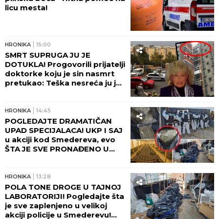
MILJANA KULIĆ SE SKINULA U BIKINI
Uhvatili smo
je u Crnoj Gori na plaži: Dok ona spava Siniša uči
Željka da pliva, a Marija i Tića se sunčaju (Video)
Prevario ženu, napravio dete
ljubavnici, razveo se, a voditeljka ga
sada žestoko osudila: "Teško je,
ježim se od toga"
by Aklamator
HRONIKA
HRONIKA
16:46
IMA POVREĐENIH! Lančani
sudar na Gazeli - ogromna
gužva u smeru ka Nišu!