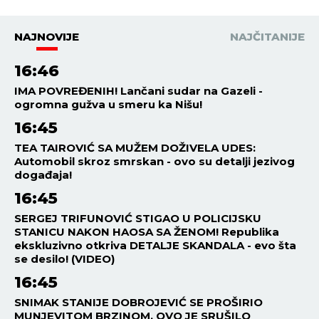
HRONIKA
21:16
06.08.2026
"URLAO JE, SVI SMO SE
PLAŠILI..." Komšije Zorana, koji
je ubio majku na Novom
Beogradu, progovorile nakon
zločina: Bila je poštovan lekar,
šta se dešavalo u četiri zida...
HRONIKA
21:13
06.08.2026
KO JE ŽENA SRETKA
KALINIĆA? Zemunac priznao
da je mlađa od njegove ćerke
tri godine
HRONIKA
20:16
06.08.2026
LEPA LJUDMILA KREMIRANA U
BEOGRADU! Suze na "Lešću"
zbog ubijene Ruskinje -
prijatelji se uključivali i putem
video-linka!
HRONIKA
19:36
06.08.2026
UŽAS U VIŠNJICI! Muškarac