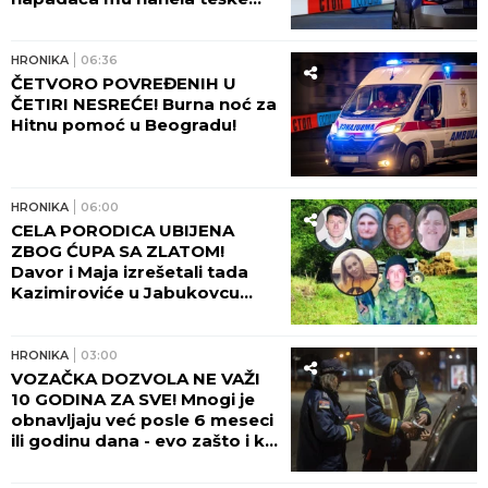
napao policajce!
HRONIKA
10:40
AUTOMOBIL SLETEO U
JEZERO! Stravična nesreća
kod Čačka - izvlačenje vozila u
toku! (VIDEO)
HRONIKA
10:00
"KO JE U POLICIJI OBRISAO
DOKAZE IZ MILANOVOG
TELEFONA?!" Dve godine od
nestanka farmaceuta iz Niša,
majka Marica očajna: Njega su
negde odveli...
HRONIKA
09:47
GORELI NAPUŠTENI OBJEKTI!
Drama u Beogradu rano
jutros!
HRONIKA
08:55