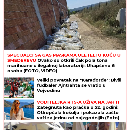
LJUBIO SESTRU
na dodeli Oskara, oženio se i
razveo za 15 dana, a sada šokirao svet priznajem
da je GEJ: "Nadam se da će moja porodica
odabrati razumevanje umesto osude"
Evo kako pravilno da ZAMRZNETE
LETNJE VOĆE da vam NE POTAMNI
do zime: Treba vam samo jedan
MAGIČAN SASTOJAK I OVAJ TRIK
"MOŽDA JE ON SERIJSKI UBICA"
Žarko Popović za Blic TV o misteriji
ubistva lepe Ruskinje u Beogradu:
"Treba proveriti da nije još negde u
Srbiji napravio neko ZLO"