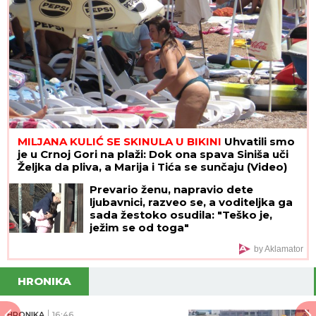
KULIĆI ZAJEDNO NA LETOVANJU:
Miljana samo
naručuje na plaži, Siniša PRIDRŽAVA UNUKA Željka
u vodi, a svima pažnju privukla lepa SESTRA
Tijana (VIDEO)
Pomračenje Sunca stiže za nekoliko
dana: Evo gde će se videti i u koliko
sati će biti u Srbiji
Dmitrijev: Merc je sledeći!