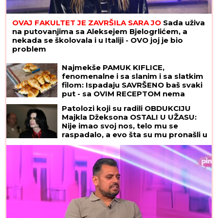
OVAJ FAKULTET JE ZAVRŠILA SARA JO
Sada uživa
na putovanjima sa Aleksejem Bjelogrlićem, a
nekada se školovala i u Italiji - OVO joj je bio
problem
"OVO JE NENADOKNADIV GUBITAK!"
Voditelj NE VERUJE PRIZORU ispred
sebe, podelio fotografije sa lica
mesta, ljudi oko njega u panici!
(FOTO)
Najmekše PAMUK KIFLICE,
fenomenalne i sa slanim i sa slatkim
filom: Ispadaju SAVRŠENO baš svaki
put - sa OVIM RECEPTOM nema
greške