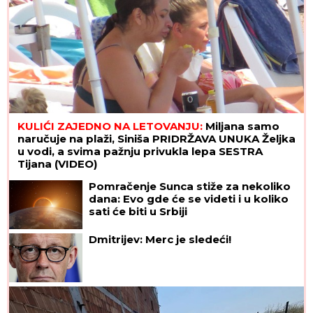
BORA SANTANA IMA OZBILJAN BIZNIS ZA KOJI SE
MALO ZNA
Pored rijalitija i voditeljstva novac mu
kaplje i od ovog posla: "Ljudi mi dolaze
svakodnevno"
Na izlazu iz Srbije čeka se satima:
Kolaps na granicama, ovo je najnoviji
izveštaj
Zapamtite formulu 3-6-9 i svaki put
ćete dobiti SAVRŠEN PRELIV ZA
ZIMNICU: Lako se pamti, štedi
vreme, krastavci ostaju hrskavi, a
paradajz ne puca