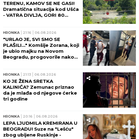
Hitnu pomoć u Beogradu!
HRONIKA
06:00
CELA PORODICA UBIJENA
ZBOG ĆUPA SA ZLATOM!
Davor i Maja izrešetali tada
Kazimiroviće u Jabukovcu
zbog ČARŠIJSKE PRIČE!
HRONIKA
03:00
VOZAČKA DOZVOLA NE VAŽI
10 GODINA ZA SVE! Mnogi je
obnavljaju već posle 6 meseci
ili godinu dana - evo zašto i ko
odlučuje o tome!
JUGOHRONIKA
23:46
06.08.2026
ZATVORENIK U SPLITU
PRONAĐEN MRTAV! Bio
osuđen za veliki broj krivičnih
dela, podvodio i devojke iz