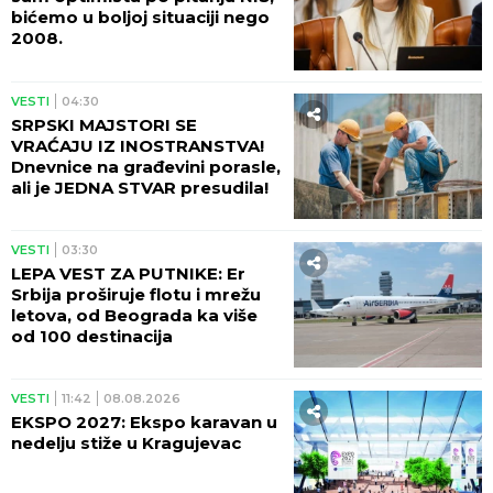
bićemo u boljoj situaciji nego
2008.
VESTI
04:30
SRPSKI MAJSTORI SE
VRAĆAJU IZ INOSTRANSTVA!
Dnevnice na građevini porasle,
ali je JEDNA STVAR presudila!
VESTI
03:30
LEPA VEST ZA PUTNIKE: Er
Srbija proširuje flotu i mrežu
letova, od Beograda ka više
od 100 destinacija
VESTI
11:42
08.08.2026
EKSPO 2027: Ekspo karavan u
nedelju stiže u Kragujevac