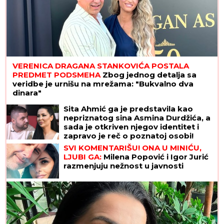
VERENICA DRAGANA STANKOVIĆA POSTALA
PREDMET PODSMEHA
Zbog jednog detalja sa
veridbe je urnišu na mrežama: "Bukvalno dva
dinara"
Sita Ahmić ga je predstavila kao
nepriznatog sina Asmina Durdžića, a
sada je otkriven njegov identitet i
zapravo je reč o poznatoj osobi!
SVI KOMENTARIŠU! ONA U MINIĆU,
LJUBI GA:
Milena Popović i Igor Jurić
razmenjuju nežnost u javnosti