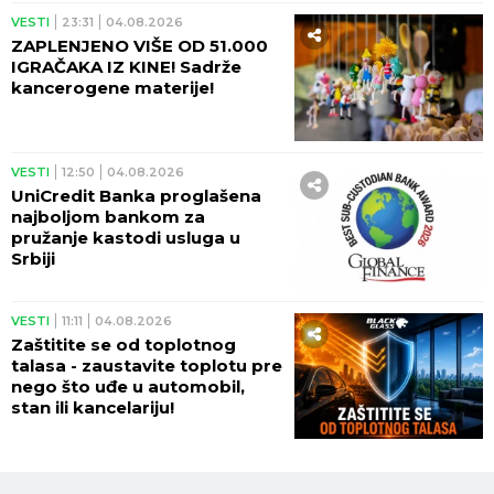
VESTI
23:31
04.08.2026
ZAPLENJENO VIŠE OD 51.000
IGRAČAKA IZ KINE! Sadrže
kancerogene materije!
VESTI
12:50
04.08.2026
UniCredit Banka proglašena
najboljom bankom za
pružanje kastodi usluga u
Srbiji
VESTI
11:11
04.08.2026
Zaštitite se od toplotnog
talasa - zaustavite toplotu pre
nego što uđe u automobil,
stan ili kancelariju!