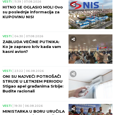
VESTI
11:39
07.08.2026
HITNO SE OGLASIO MOL! Ovo
su poslednje informacija za
KUPOVINU NIS!
VESTI
04:30
07.08.2026
ZABLUDA VEĆINE PUTNIKA:
Ko je zapravo kriv kada vam
kasni avion?
VESTI
23:22
06.08.2026
ONI SU NAJVEĆI POTROŠAČI
STRUJE U LETNJEM PERIODU
Stigao apel građanima Srbije:
Budite racionali
VESTI
19:30
06.08.2026
MINISTARKA U BORU URUČILA