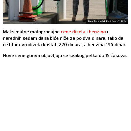
Foto: Tanjug/AP Photo/Nam Y. Huh
Maksimalne maloprodajne
cene dizela
i
benzina
u
narednih sedam dana biće niže za po dva dinara, tako da
će litar evrodizela koštati 220 dinara, a benzina 194 dinar.
Nove cene goriva objavljuju se svakog petka do 15 časova.