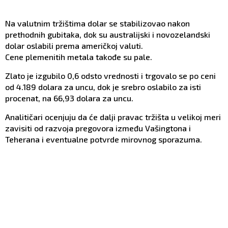
Na valutnim tržištima dolar se stabilizovao nakon
prethodnih gubitaka, dok su australijski i novozelandski
dolar oslabili prema američkoj valuti.
Cene plemenitih metala takođe su pale.
Zlato je izgubilo 0,6 odsto vrednosti i trgovalo se po ceni
od 4.189 dolara za uncu, dok je srebro oslabilo za isti
procenat, na 66,93 dolara za uncu.
Analitičari ocenjuju da će dalji pravac tržišta u velikoj meri
zavisiti od razvoja pregovora između Vašingtona i
Teherana i eventualne potvrde mirovnog sporazuma.