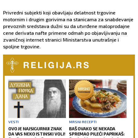
Privredni subjekti koji obavljaju delatnost trgovine
motornim i drugim gorivima na stanicama za snabdevanje
prevoznih sredstava dužni su da utvrđene maloprodajne
cene derivata nafte primene odmah po objavljivanju na
zvaničnoj internet stranici Ministarstva unutrašnje i
spoljne trgovine.
VESTI
MRSNI RECEPTI
OVO JE NAJSIGURNIJI ZNAK
BAŠ OVAKO SE NEKADA
DA VAS NEKO ISTINSKI VOLI!
SPREMAO PILEĆI PAPRIKAŠ: