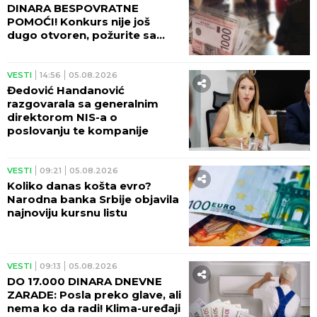
DINARA BESPOVRATNE
POMOĆI! Konkurs nije još
dugo otvoren, požurite sa
prijavom!
VESTI
14:56
05.08.2026
Đedović Handanović
razgovarala sa generalnim
direktorom NIS-a o
poslovanju te kompanije
VESTI
09:21
05.08.2026
Koliko danas košta evro?
Narodna banka Srbije objavila
najnoviju kursnu listu
VESTI
09:13
05.08.2026
DO 17.000 DINARA DNEVNE
ZARADE: Posla preko glave, ali
nema ko da radi! Klima-uređaji