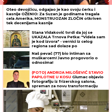
Oteo devojčicu, odgajao je kao svoju ćerku i
kasnije OŽENIO: Za Suzan je godinama tragala
cela Amerika, MONSTRUOZAN ZLOČIN otkriven
tek decenijama kasnije
Stana Vidaković tvrdi da joj se
UKAZALA Trnova Petka: "Videla sam
je kod izvora" - vernici iz celog
regiona sad dolaze po
ČUDOTVORNU VODU
Naš pevač (77) bio intiman sa
muškarcem! Javno progovorio o
odnosima!
(FOTO) ANDRIJA MILOŠEVIĆ STAVIO
PAPILOTNE U KOSU
Glumac objavio
fotografiju iz frizerskog salona,
spreman za novu transformaciju