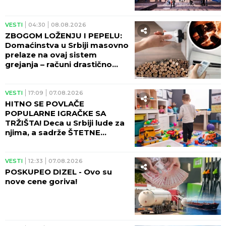
VESTI
04:30
08.08.2026
ZBOGOM LOŽENJU I PEPELU:
Domaćinstva u Srbiji masovno
prelaze na ovaj sistem
grejanja – računi drastično
manji!
VESTI
17:09
07.08.2026
HITNO SE POVLAČE
POPULARNE IGRAČKE SA
TRŽIŠTA! Deca u Srbiji lude za
njima, a sadrže ŠTETNE
MATERIJE!
VESTI
12:33
07.08.2026
POSKUPEO DIZEL - Ovo su
nove cene goriva!