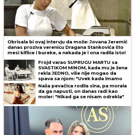
Obrisala bi ovaj intervju da može: Jovana Jeremić
danas proziva verenicu Dragana Stankovića što
mesi kiflice i bureke, a nekada je i ona radila isto!
Frojd varao SUPRUGU MARTU sa
SVASTIKOM MINOM, kada mu je žena
rekla JEDNO, više nije mogao da
spava sa njom: "Uvek kada imamo
INTIMNE ODNOSE, ja zamišljam...",
Naša pevačica rodila sina, pa morala
posle NJENE SMRTI pao u očaj
da ga napusti, on danas radi kao
moler: "Nikad ga se nisam odrekla"