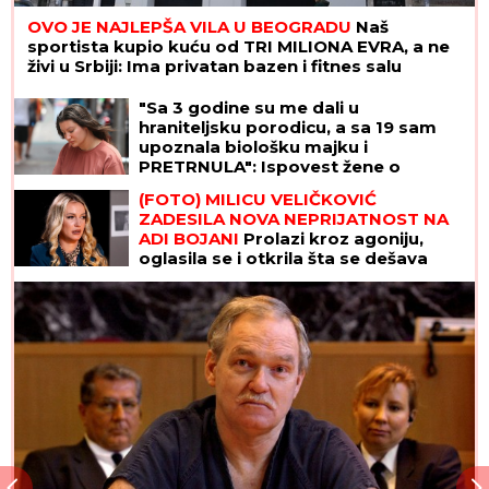
OVO JE NAJLEPŠA VILA U BEOGRADU
Naš
sportista kupio kuću od TRI MILIONA EVRA, a ne
živi u Srbiji: Ima privatan bazen i fitnes salu
"Sa 3 godine su me dali u
hraniteljsku porodicu, a sa 19 sam
upoznala biološku majku i
PRETRNULA": Ispovest žene o
potrazi za korenima koja se nije
(FOTO) MILICU VELIČKOVIĆ
završila kao u bajci
ZADESILA NOVA NEPRIJATNOST NA
ADI BOJANI
Prolazi kroz agoniju,
oglasila se i otkrila šta se dešava
nakon haosa sa Terzom