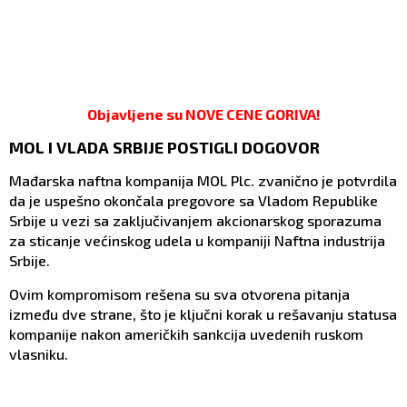
Objavljene su NOVE CENE GORIVA!
MOL I VLADA SRBIJE POSTIGLI DOGOVOR
Mađarska naftna kompanija MOL Plc. zvanično je potvrdila
da je uspešno okončala pregovore sa Vladom Republike
Srbije u vezi sa zaključivanjem akcionarskog sporazuma
za sticanje većinskog udela u kompaniji Naftna industrija
Srbije.
Ovim kompromisom rešena su sva otvorena pitanja
između dve strane, što je ključni korak u rešavanju statusa
kompanije nakon američkih sankcija uvedenih ruskom
vlasniku.