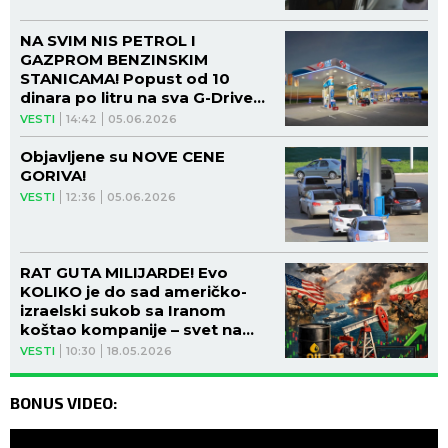
NA SVIM NIS PETROL I
GAZPROM BENZINSKIM
STANICAMA! Popust od 10
dinara po litru na sva G-Drive
goriva!
VESTI
14:42
05.06.2026
Objavljene su NOVE CENE
GORIVA!
VESTI
12:36
05.06.2026
RAT GUTA MILIJARDE! Evo
KOLIKO je do sad američko-
izraelski sukob sa Iranom
koštao kompanije – svet na
ivici EKONOMSKOG HAOSA!
VESTI
10:30
18.05.2026
BONUS VIDEO: