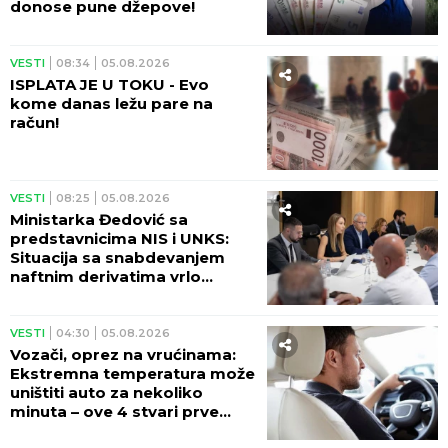
donose pune džepove!
VESTI
08:34
05.08.2026
ISPLATA JE U TOKU - Evo
kome danas ležu pare na
račun!
VESTI
08:25
05.08.2026
Ministarka Đedović sa
predstavnicima NIS i UNKS:
Situacija sa snabdevanjem
naftnim derivatima vrlo
izazovna
VESTI
04:30
05.08.2026
Vozači, oprez na vrućinama:
Ekstremna temperatura može
uništiti auto za nekoliko
minuta – ove 4 stvari prve
stradaju