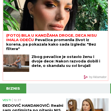
(FOTO) BILA U KANDŽAMA DROGE, DECA NISU
IMALA ODEĆU
Pevačica promenila život iz
korena, pa pokazala kako sada izgleda: "Bez
filtera"
Zbog pevačice je ostavio ženu i
dvoje dece: Nakon razvoda dobili i
dete, o skandalu su svi brujali
by Aklamator
BIZNIS
VESTI
12:37
ĐEDOVIĆ HANDANOVIĆ: Realni
sam optimista po pitanju NIS,