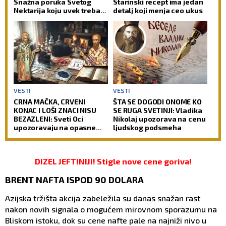
Snažna poruka Svetog
Starinski recept ima jedan
Nektarija koju uvek treba
detalj koji menja ceo ukus
imati na umu!
VESTI
VESTI
CRNA MAČKA, CRVENI
ŠTA SE DOGODI ONOME KO
KONAC I LOŠI ZNACI NISU
SE RUGA SVETINJI: Vladika
BEZAZLENI: Sveti Oci
Nikolaj upozorava na cenu
upozoravaju na opasne
ljudskog podsmeha
zamke u koje upada i
savremeni čovek
DIZEL JEFTINIJI! Stigle nove cene goriva!
BRENT NAFTA ISPOD 90 DOLARA
Azijska tržišta akcija zabeležila su danas snažan rast
nakon novih signala o mogućem mirovnom sporazumu na
Bliskom istoku, dok su cene nafte pale na najniži nivo u