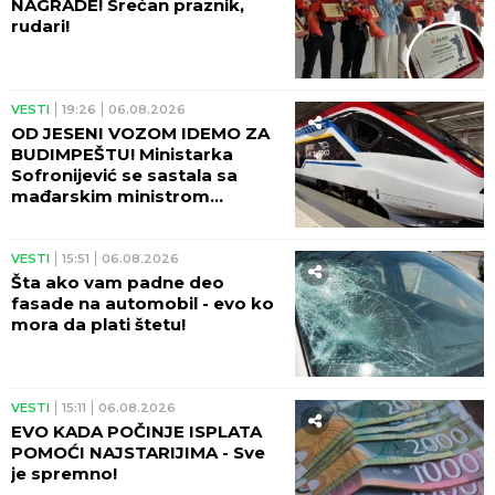
NAGRADE! Srećan praznik,
rudari!
VESTI
19:26
06.08.2026
OD JESENI VOZOM IDEMO ZA
BUDIMPEŠTU! Ministarka
Sofronijević se sastala sa
mađarskim ministrom
Vitezijem - SJAJNE VESTI!
VESTI
15:51
06.08.2026
Šta ako vam padne deo
fasade na automobil - evo ko
mora da plati štetu!
VESTI
15:11
06.08.2026
EVO KADA POČINJE ISPLATA
POMOĆI NAJSTARIJIMA - Sve
je spremno!