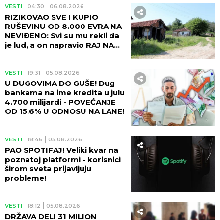
VESTI
04:30
06.08.2026
RIZIKOVAO SVE I KUPIO
RUŠEVINU OD 8.000 EVRA NA
NEVIĐENO: Svi su mu rekli da
je lud, a on napravio RAJ NA
ZEMLJI!
VESTI
19:31
05.08.2026
U DUGOVIMA DO GUŠE! Dug
bankama na ime kredita u julu
4.700 milijardi - POVEĆANJE
OD 15,6% U ODNOSU NA LANE!
VESTI
18:46
05.08.2026
PAO SPOTIFAJ! Veliki kvar na
poznatoj platformi - korisnici
širom sveta prijavljuju
probleme!
VESTI
18:12
05.08.2026
DRŽAVA DELI 31 MILION