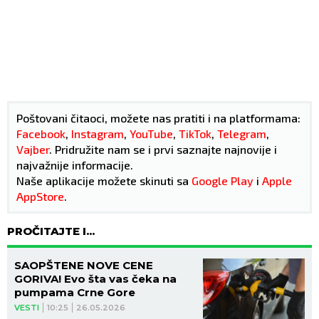
Poštovani čitaoci, možete nas pratiti i na platformama:
Facebook
,
Instagram
,
YouTube
,
TikTok
,
Telegram
,
Vajber
. Pridružite nam se i prvi saznajte najnovije i
najvažnije informacije.
Naše aplikacije možete skinuti sa
Google Play
i
Apple
AppStore
.
PROČITAJTE I...
SAOPŠTENE NOVE CENE
GORIVA! Evo šta vas čeka na
pumpama Crne Gore
VESTI
10:25
26.05.2026