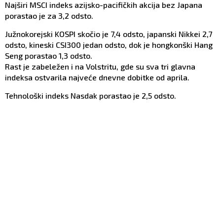
Najširi MSCI indeks azijsko-pacifičkih akcija bez Japana
porastao je za 3,2 odsto.
Južnokorejski KOSPI skočio je 7,4 odsto, japanski Nikkei 2,7
odsto, kineski CSI300 jedan odsto, dok je hongkonški Hang
Seng porastao 1,3 odsto.
Rast je zabeležen i na Volstritu, gde su sva tri glavna
indeksa ostvarila najveće dnevne dobitke od aprila.
Tehnološki indeks Nasdak porastao je 2,5 odsto.