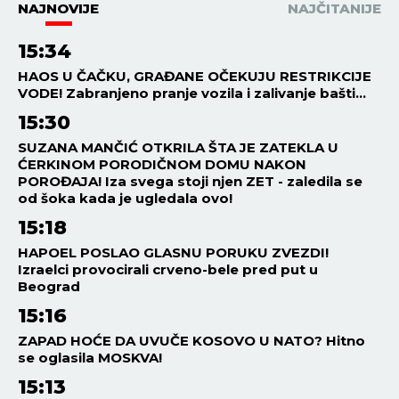
NAJNOVIJE
NAJČITANIJE
15:34
HAOS U ČAČKU, GRAĐANE OČEKUJU RESTRIKCIJE
VODE! Zabranjeno pranje vozila i zalivanje bašti...
15:30
SUZANA MANČIĆ OTKRILA ŠTA JE ZATEKLA U
ĆERKINOM PORODIČNOM DOMU NAKON
POROĐAJA! Iza svega stoji njen ZET - zaledila se
od šoka kada je ugledala ovo!
15:18
HAPOEL POSLAO GLASNU PORUKU ZVEZDI!
Izraelci provocirali crveno-bele pred put u
Beograd
15:16
ZAPAD HOĆE DA UVUČE KOSOVO U NATO? Hitno
se oglasila MOSKVA!
15:13