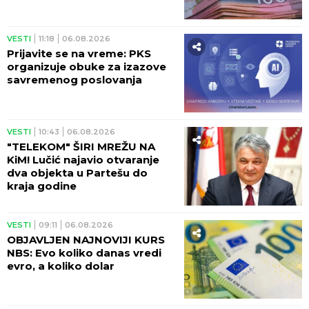
VESTI
11:18
06.08.2026
Prijavite se na vreme: PKS
organizuje obuke za izazove
savremenog poslovanja
VESTI
10:43
06.08.2026
"TELEKOM" ŠIRI MREŽU NA
KiM! Lučić najavio otvaranje
dva objekta u Partešu do
kraja godine
VESTI
09:11
06.08.2026
OBJAVLJEN NAJNOVIJI KURS
NBS: Evo koliko danas vredi
evro, a koliko dolar