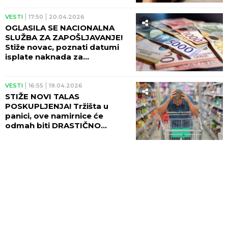
VESTI
17:50
20.04.2026
OGLASILA SE NACIONALNA
SLUŽBA ZA ZAPOŠLJAVANJE!
Stiže novac, poznati datumi
isplate naknada za
nezaposlene!
VESTI
16:55
19.04.2026
STIŽE NOVI TALAS
POSKUPLJENJA! Tržišta u
panici, ove namirnice će
odmah biti DRASTIČNO
SKUPLJE!