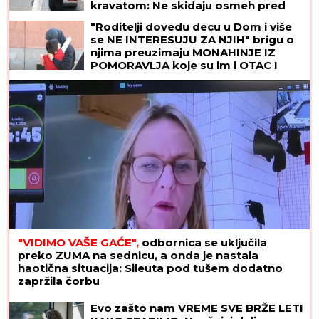
kravatom: Ne skidaju osmeh pred
crkveno venčanje
"Roditelji dovedu decu u Dom i više
se NE INTERESUJU ZA NJIH" brigu o
njima preuzimaju MONAHINJE IZ
POMORAVLJA koje su im i OTAC I
MAJKA! Veruje se da ih SVETA PETKA
ČUVA - priča koju svi treba da znaju
"VIDIMO VAŠE GAĆE",
odbornica se uključila
preko ZUMA na sednicu, a onda je nastala
haotična situacija: Sileuta pod tušem dodatno
zapržila čorbu
Evo zašto nam VREME SVE BRŽE LETI