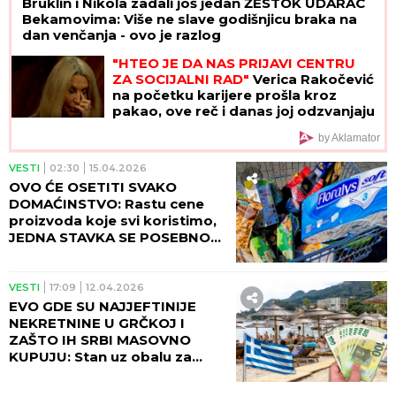
Bruklin i Nikola zadali još jedan ŽESTOK UDARAC
Bekamovima: Više ne slave godišnjicu braka na
dan venčanja - ovo je razlog
"HTEO JE DA NAS PRIJAVI CENTRU
ZA SOCIJALNI RAD"
Verica Rakočević
na početku karijere prošla kroz
pakao, ove reč i danas joj odzvanjaju
u ušima: "Oduzeće vam decu"
by Aklamator
VESTI
02:30
15.04.2026
OVO ĆE OSETITI SVAKO
DOMAĆINSTVO: Rastu cene
proizvoda koje svi koristimo,
JEDNA STAVKA SE POSEBNO
NEĆE SVIDETI RODITELJIMA!
VESTI
17:09
12.04.2026
EVO GDE SU NAJJEFTINIJE
NEKRETNINE U GRČKOJ I
ZAŠTO IH SRBI MASOVNO
KUPUJU: Stan uz obalu za
50.000 evra! Ove tri regije su
trenutno pravi raj za