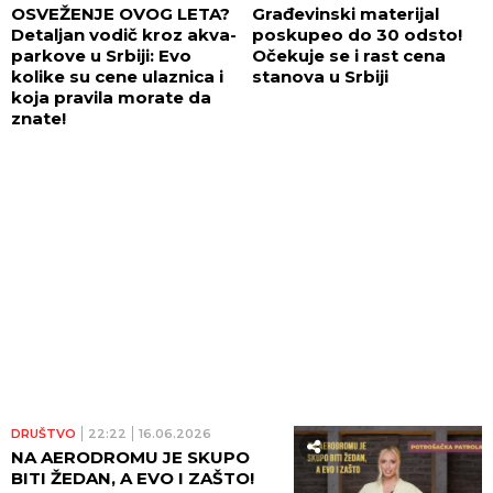
OSVEŽENJE OVOG LETA?
Građevinski materijal
Detaljan vodič kroz akva-
poskupeo do 30 odsto!
parkove u Srbiji: Evo
Očekuje se i rast cena
kolike su cene ulaznica i
stanova u Srbiji
koja pravila morate da
znate!
DRUŠTVO
22:22
16.06.2026
NA AERODROMU JE SKUPO
BITI ŽEDAN, A EVO I ZAŠTO!