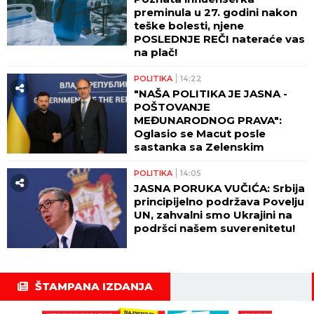
preminula u 27. godini nakon
teške bolesti, njene
POSLEDNJE REČI nateraće vas
na plač!
POLITIKA
14:22
"NAŠA POLITIKA JE JASNA -
POŠTOVANJE
MEĐUNARODNOG PRAVA":
Oglasio se Macut posle
sastanka sa Zelenskim
POLITIKA
14:05
JASNA PORUKA VUČIĆA: Srbija
principijelno podržava Povelju
UN, zahvalni smo Ukrajini na
podršci našem suverenitetu!
ŠTAMPANA IZDANJA