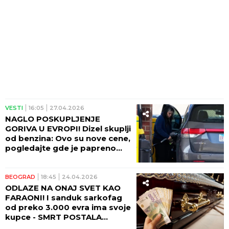
VESTI
16:05
27.04.2026
NAGLO POSKUPLJENJE
GORIVA U EVROPI! Dizel skuplji
od benzina: Ovo su nove cene,
pogledajte gde je papreno
skupo
BEOGRAD
18:45
24.04.2026
ODLAZE NA ONAJ SVET KAO
FARAONI! I sanduk sarkofag
od preko 3.000 evra ima svoje
kupce - SMRT POSTALA
LUKSUZ!