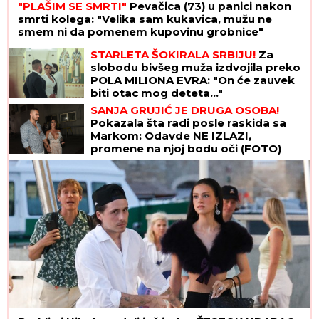
"PLAŠIM SE SMRTI"
Pevačica (73) u panici nakon
smrti kolega: "Velika sam kukavica, mužu ne
smem ni da pomenem kupovinu grobnice"
STARLETA ŠOKIRALA SRBIJU!
Za
slobodu bivšeg muža izdvojila preko
POLA MILIONA EVRA: "On će zauvek
biti otac mog deteta..."
SANJA GRUJIĆ JE DRUGA OSOBA!
Pokazala šta radi posle raskida sa
Markom: Odavde NE IZLAZI,
promene na njoj bodu oči (FOTO)