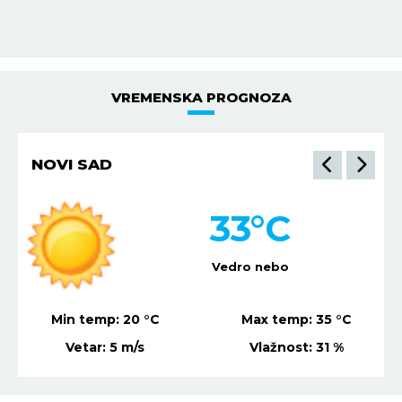
Z
VREMENSKA PROGNOZA
NIŠ
34
°C
Mestimično oblačno
Min temp:
22
°C
Max temp:
36
°C
Vetar:
7
m/s
Vlažnost:
25
%