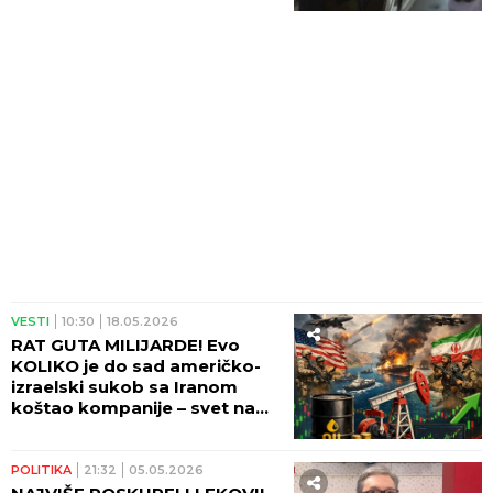
VESTI
10:30
18.05.2026
RAT GUTA MILIJARDE! Evo
KOLIKO je do sad američko-
izraelski sukob sa Iranom
koštao kompanije – svet na
ivici EKONOMSKOG HAOSA!
POLITIKA
21:32
05.05.2026