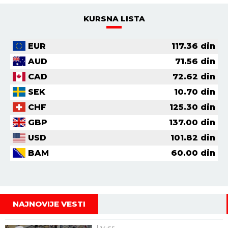
KURSNA LISTA
EUR
117.36
din
AUD
71.56
din
CAD
72.62
din
SEK
10.70
din
CHF
125.30
din
GBP
137.00
din
USD
101.82
din
BAM
60.00
din
NAJNOVIJE VESTI