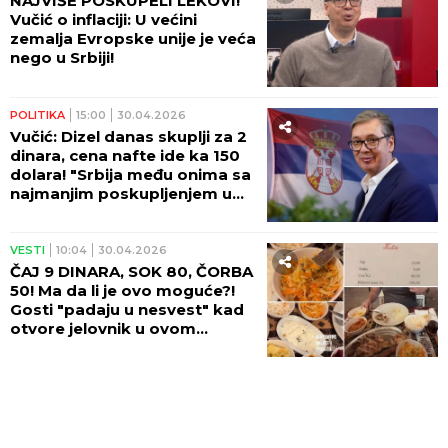
NAJVIŠE POSKUPELI LEKOVI!
Vučić o inflaciji: U većini
zemalja Evropske unije je veća
nego u Srbiji!
POLITIKA
15:00
30.04.2026
Vučić: Dizel danas skuplji za 2
dinara, cena nafte ide ka 150
dolara! "Srbija među onima sa
najmanjim poskupljenjem u
Evropi"
VESTI
10:04
30.04.2026
ČAJ 9 DINARA, SOK 80, ČORBA
50! Ma da li je ovo moguće?!
Gosti "padaju u nesvest" kad
otvore jelovnik u ovom
srpskom gradu!