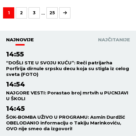
investiciju!
...
1
2
3
25
NAJNOVIJE
NAJČITANIJE
14:55
“DOŠLI STE U SVOJU KUĆU”: Reči patrijarha
Porfirija dirnule srpsku decu koja su stigla iz celog
sveta (FOTO)
14:54
NAJGORE VESTI: Porastao broj mrtvih u PUCNJAVI
U ŠKOLI
14:45
ŠOK-BOMBA UŽIVO U PROGRAMU: Asmin Durdžić
OBELODANIO informaciju o Takiju Marinkoviću,
OVO nije smeo da izgovori!