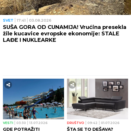
SVET
17:41
03.08.2026
SUŠA GORA OD CUNAMIJA! Vrućina presekla
žile kucavice evropske ekonomije: STALE
LAĐE I NUKLEARKE
VESTI
03:30
13.07.2026
DRUŠTVO
09:42
01.07.2026
GDE POTRAŽITI
ŠTA SE TO DEŠAVA?