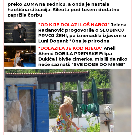
preko ZUMA na sednicu, a onda je nastala
haotična situacija: Sileuta pod tušem dodatno
zapržila čorbu
"OD KIJE DOLAZI LOŠ NABOJ"
Jelena
Radanović progovorila o SLOBINOJ
PRVOJ ŽENI, pa iznenadila izjavom o
Luni Đogani: "Ona je prirodna,
dopada mi se"
"DOLAZILA JE KOD NJEGA"
Aneli
Ahmić DOBILA PREPISKE Filipa
Đukića i bivše cimerke, mislili da niko
neće saznati: "SVE DOĐE DO MENE!"