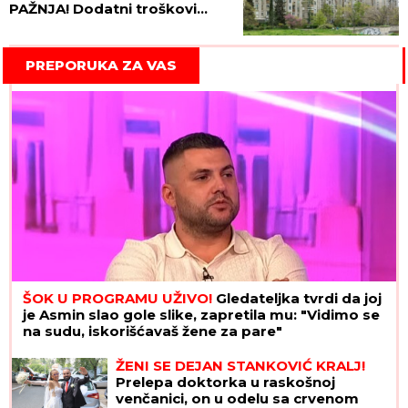
PAŽNJA! Dodatni troškovi
mogu dostići 30.000 evra!
PREPORUKA ZA VAS
ŠOK U PROGRAMU UŽIVO!
Gledateljka tvrdi da joj
je Asmin slao gole slike, zapretila mu: "Vidimo se
na sudu, iskorišćavaš žene za pare"
ŽENI SE DEJAN STANKOVIĆ KRALJ!
Prelepa doktorka u raskošnoj
venčanici, on u odelu sa crvenom