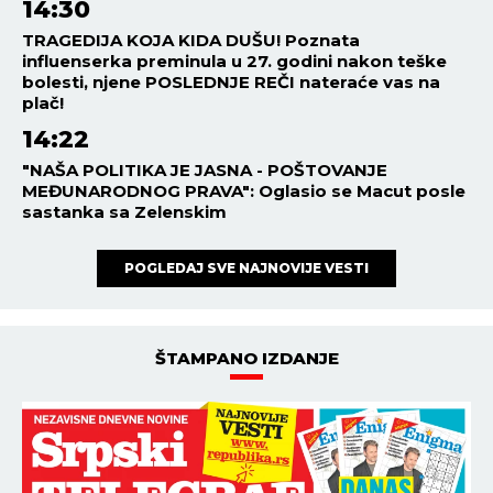
14:30
TRAGEDIJA KOJA KIDA DUŠU! Poznata
influenserka preminula u 27. godini nakon teške
bolesti, njene POSLEDNJE REČI nateraće vas na
plač!
14:22
"NAŠA POLITIKA JE JASNA - POŠTOVANJE
MEĐUNARODNOG PRAVA": Oglasio se Macut posle
sastanka sa Zelenskim
POGLEDAJ SVE NAJNOVIJE VESTI
ŠTAMPANO IZDANJE