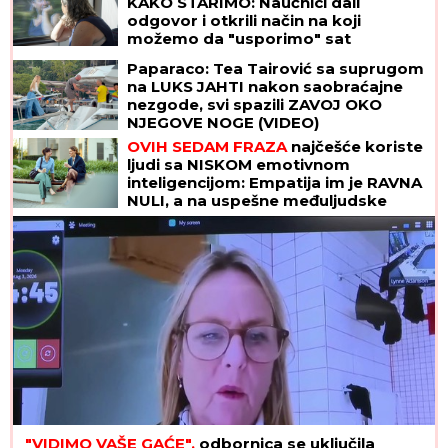
KAKO STARIMO: Naučnici dali
odgovor i otkrili način na koji
možemo da "usporimo" sat
Paparaco: Tea Tairović sa suprugom
na LUKS JAHTI nakon saobraćajne
nezgode, svi spazili ZAVOJ OKO
NJEGOVE NOGE (VIDEO)
OVIH SEDAM FRAZA
najčešće koriste
ljudi sa NISKOM emotivnom
inteligencijom: Empatija im je RAVNA
NULI, a na uspešne međuljudske
odnose mogu da zaborave
"VIDIMO VAŠE GAĆE",
odbornica se uključila