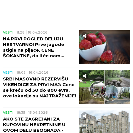
VESTI
11:28
18.04.2026
NA PRVI POGLED DELUJU
NESTVARNO! Prve jagode
stigle na pijace, CENE
ŠOKANTNE, da li će nam
postati luksuz?
VESTI
18:03
16.04.2026
SRBI MASOVNO REZERVIŠU
VIKENDICE ZA PRVI MAJ: Cene
se kreću od 50 do 800 evra,
ove lokacije su NAJTRAŽENIJE!
VESTI
18:35
15.04.2026
AKO STE ZAGREJANI ZA
KUPOVINU NEKRETNINE U
OVOM DELU BEOGRADA -