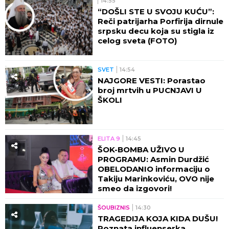
14:55
“DOŠLI STE U SVOJU KUĆU”:
Reči patrijarha Porfirija dirnule
srpsku decu koja su stigla iz
celog sveta (FOTO)
SVET
14:54
NAJGORE VESTI: Porastao
broj mrtvih u PUCNJAVI U
ŠKOLI
ELITA 9
14:45
ŠOK-BOMBA UŽIVO U
PROGRAMU: Asmin Durdžić
OBELODANIO informaciju o
Takiju Marinkoviću, OVO nije
smeo da izgovori!
ŠOUBIZNIS
14:30
TRAGEDIJA KOJA KIDA DUŠU!
Poznata influenserka