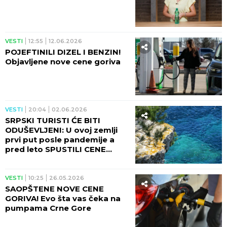
VESTI
12:55
12.06.2026
POJEFTINILI DIZEL I BENZIN!
Objavljene nove cene goriva
VESTI
20:04
02.06.2026
SRPSKI TURISTI ĆE BITI
ODUŠEVLJENI: U ovoj zemlji
prvi put posle pandemije a
pred leto SPUSTILI CENE
smeštaja i hrane
VESTI
10:25
26.05.2026
SAOPŠTENE NOVE CENE
GORIVA! Evo šta vas čeka na
pumpama Crne Gore