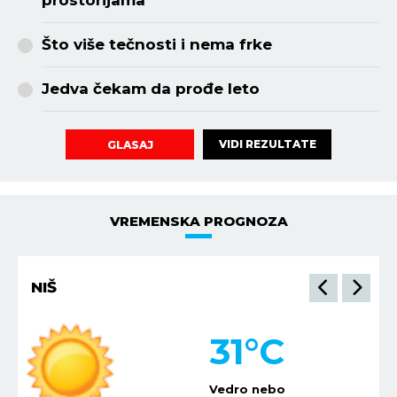
prostorijama
Što više tečnosti i nema frke
Jedva čekam da prođe leto
VIDI REZULTATE
GLASAJ
VREMENSKA PROGNOZA
NIŠ
31
°C
Vedro nebo