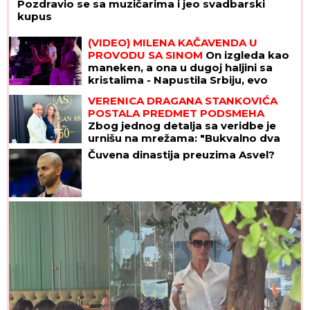
Pozdravio se sa muzičarima i jeo svadbarski
kupus
(VIDEO) MILENA KAČAVENDA U
PROVODU SA SINOM
On izgleda kao
maneken, a ona u dugoj haljini sa
kristalima - Napustila Srbiju, evo
kako provodi vreme po izlasku iz
VERENICA DRAGANA STANKOVIĆA
"Elite 9"
POSTALA PREDMET PODSMEHA
Zbog jednog detalja sa veridbe je
urnišu na mrežama: "Bukvalno dva
dinara"
Čuvena dinastija preuzima Asvel?