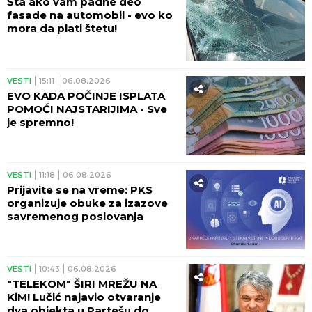
Šta ako vam padne deo
fasade na automobil - evo ko
mora da plati štetu!
VESTI
15:11
06.08.2026
EVO KADA POČINJE ISPLATA
POMOĆI NAJSTARIJIMA - Sve
je spremno!
VESTI
11:18
06.08.2026
Prijavite se na vreme: PKS
organizuje obuke za izazove
savremenog poslovanja
VESTI
10:43
06.08.2026
"TELEKOM" ŠIRI MREŽU NA
KiM! Lučić najavio otvaranje
dva objekta u Partešu do