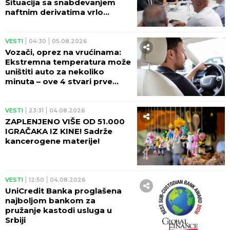
Situacija sa snabdevanjem
naftnim derivatima vrlo
izazovna
VESTI
04:30
05.08.2026
Vozači, oprez na vrućinama:
Ekstremna temperatura može
uništiti auto za nekoliko
minuta – ove 4 stvari prve
stradaju
VESTI
23:31
04.08.2026
ZAPLENJENO VIŠE OD 51.000
IGRAČAKA IZ KINE! Sadrže
kancerogene materije!
VESTI
12:50
04.08.2026
UniCredit Banka proglašena
najboljom bankom za
pružanje kastodi usluga u
Srbiji