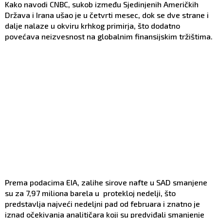
Kako navodi CNBC, sukob između Sjedinjenih Američkih
Država i Irana ušao je u četvrti mesec, dok se dve strane i
dalje nalaze u okviru krhkog primirja, što dodatno
povećava neizvesnost na globalnim finansijskim tržištima.
Prema podacima EIA, zalihe sirove nafte u SAD smanjene
su za 7,97 miliona barela u protekloj nedelji, što
predstavlja najveći nedeljni pad od februara i znatno je
iznad očekivanja analitičara koji su predviđali smanjenje