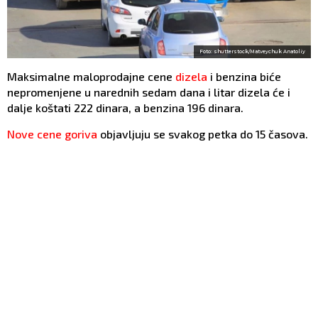
Foto: shutterstock/Matveychuk Anatoliy
Maksimalne maloprodajne cene
dizela
i benzina biće
nepromenjene u narednih sedam dana i litar dizela će i
dalje koštati 222 dinara, a benzina 196 dinara.
Nove cene goriva
objavljuju se svakog petka do 15 časova.