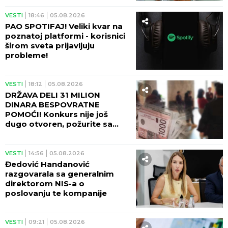
VESTI
18:46
05.08.2026
PAO SPOTIFAJ! Veliki kvar na
poznatoj platformi - korisnici
širom sveta prijavljuju
probleme!
VESTI
18:12
05.08.2026
DRŽAVA DELI 31 MILION
DINARA BESPOVRATNE
POMOĆI! Konkurs nije još
dugo otvoren, požurite sa
prijavom!
VESTI
14:56
05.08.2026
Đedović Handanović
razgovarala sa generalnim
direktorom NIS-a o
poslovanju te kompanije
VESTI
09:21
05.08.2026