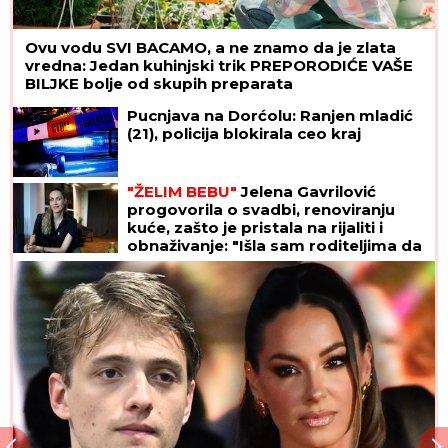
Ovu vodu SVI BACAMO, a ne znamo da je zlata
vredna: Jedan kuhinjski trik PREPORODIĆE VAŠE
BILJKE bolje od skupih preparata
Pucnjava na Dorćolu: Ranjen mladić
(21), policija blokirala ceo kraj
"ŽELIM BEBU"
Jelena Gavrilović
progovorila o svadbi, renoviranju
kuće, zašto je pristala na rijaliti i
obnaživanje: "Išla sam roditeljima da
kažem da odustajem"