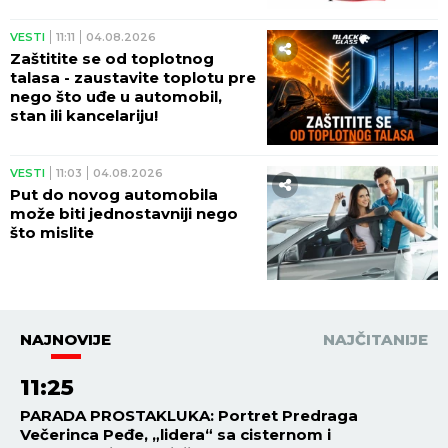
VESTI
11:11
04.08.2026
Zaštitite se od toplotnog
talasa - zaustavite toplotu pre
nego što uđe u automobil,
stan ili kancelariju!
VESTI
11:03
04.08.2026
Put do novog automobila
može biti jednostavniji nego
što mislite
NAJNOVIJE
NAJČITANIJE
11:25
PARADA PROSTAKLUKA: Portret Predraga
Večerinca Peđe, „lidera“ sa cisternom i