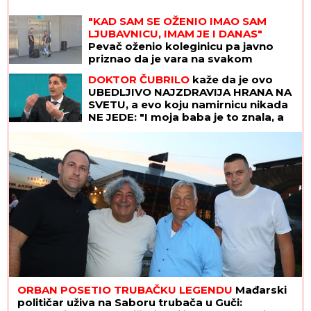
"KAD SAM SE OŽENIO IMAO SAM
LJUBAVNICU, IMAM JE I DANAS"
Pevač oženio koleginicu pa javno
priznao da je vara na svakom
koraku: "Skoro svi na estradi imaju
DOKTOR ČUBRILO
kaže da je ovo
paralelne veze"
UBEDLJIVO NAJZDRAVIJA HRANA NA
SVETU, a evo koju namirnicu nikada
NE JEDE: "I moja baba je to znala, a
možda vam zvuči suludo"
ORBAN POSETIO TRUBAČKU LEGENDU
Mađarski
političar uživa na Saboru trubača u Guči: