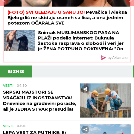
(FOTO) SVI GLEDAJU U SARU JO!
Pevačica i Aleksa
Bjelogrlić ne skidaju osmeh sa lica, a ona jednim
potezom OČARALA SVE
Snimak MUSLIMANSKOG PARA NA
PLAŽI podelio internet: Buknula
žestoka rasprava o slobodi i veri jer
je ŽENA POTPUNO POKRIVENA: "On
šeta golog stomaka, dok ona ne
by Aklamator
može da diše"
BIZNIS
VESTI
04:30
SRPSKI MAJSTORI SE
VRAĆAJU IZ INOSTRANSTVA!
Dnevnice na građevini porasle,
ali je JEDNA STVAR presudila!
VESTI
03:30
LEPA VEST ZA PUTNIKE: Er