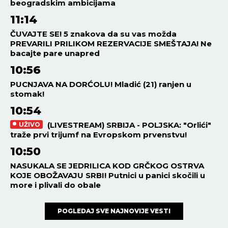
beogradskim ambicijama
11:14
ČUVAJTE SE! 5 znakova da su vas možda
PREVARILI PRILIKOM REZERVACIJE SMEŠTAJA! Ne
bacajte pare unapred
10:56
PUCNJAVA NA DORĆOLU! Mladić (21) ranjen u
stomak!
10:54
(LIVESTREAM) SRBIJA - POLJSKA: "Orlići"
UŽIVO
traže prvi trijumf na Evropskom prvenstvu!
10:50
NASUKALA SE JEDRILICA KOD GRČKOG OSTRVA
KOJE OBOŽAVAJU SRBI! Putnici u panici skočili u
more i plivali do obale
POGLEDAJ SVE NAJNOVIJE VESTI