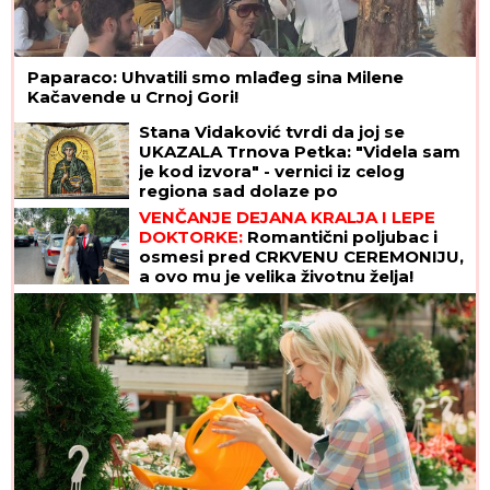
Paparaco: Uhvatili smo mlađeg sina Milene
Kačavende u Crnoj Gori!
Stana Vidaković tvrdi da joj se
UKAZALA Trnova Petka: "Videla sam
je kod izvora" - vernici iz celog
regiona sad dolaze po
ČUDOTVORNU VODU
VENČANJE DEJANA KRALJA I LEPE
DOKTORKE:
Romantični poljubac i
osmesi pred CRKVENU CEREMONIJU,
a ovo mu je velika životnu želja!