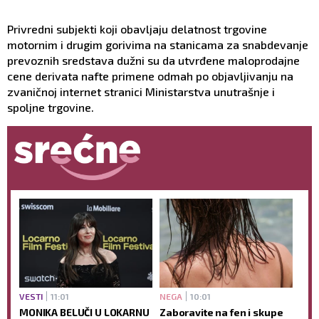
Privredni subjekti koji obavljaju delatnost trgovine
motornim i drugim gorivima na stanicama za snabdevanje
prevoznih sredstava dužni su da utvrđene maloprodajne
cene derivata nafte primene odmah po objavljivanju na
zvaničnoj internet stranici Ministarstva unutrašnje i
spoljne trgovine.
VESTI
11:01
NEGA
10:01
MONIKA BELUČI U LOKARNU
Zaboravite na fen i skupe