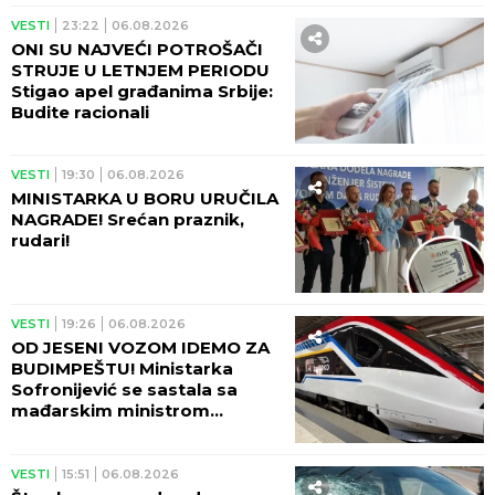
VESTI
23:22
06.08.2026
ONI SU NAJVEĆI POTROŠAČI
STRUJE U LETNJEM PERIODU
Stigao apel građanima Srbije:
Budite racionali
VESTI
19:30
06.08.2026
MINISTARKA U BORU URUČILA
NAGRADE! Srećan praznik,
rudari!
VESTI
19:26
06.08.2026
OD JESENI VOZOM IDEMO ZA
BUDIMPEŠTU! Ministarka
Sofronijević se sastala sa
mađarskim ministrom
Vitezijem - SJAJNE VESTI!
VESTI
15:51
06.08.2026