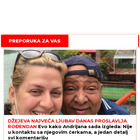
PREPORUKA ZA VAS
DŽEJEVA NAJVEĆA LJUBAV DANAS PROSLAVLJA
ROĐENDAN
Evo kako Andrijana sada izgleda: Nije
u kontaktu sa njegovim ćerkama, a jedan detalj
svi komentarišu