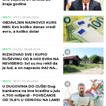
kraja godine
VESTI
09:11
06.08.2026
OBJAVLJEN NAJNOVIJI KURS
NBS: Evo koliko danas vredi
evro, a koliko dolar
VESTI
04:30
06.08.2026
RIZIKOVAO SVE I KUPIO
RUŠEVINU OD 8.000 EVRA NA
NEVIĐENO: Svi su mu rekli da
je lud, a on napravio RAJ NA
ZEMLJI!
VESTI
19:31
05.08.2026
U DUGOVIMA DO GUŠE! Dug
bankama na ime kredita u julu
4.700 milijardi - POVEĆANJE
OD 15,6% U ODNOSU NA LANE!