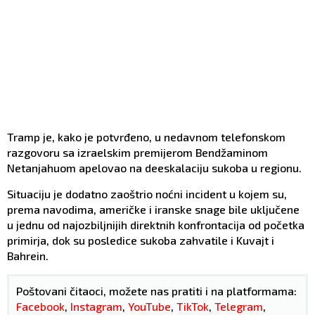
Tramp je, kako je potvrđeno, u nedavnom telefonskom
razgovoru sa izraelskim premijerom Bendžaminom
Netanjahuom apelovao na deeskalaciju sukoba u regionu.
Situaciju je dodatno zaoštrio noćni incident u kojem su,
prema navodima, američke i iranske snage bile uključene
u jednu od najozbiljnijih direktnih konfrontacija od početka
primirja, dok su posledice sukoba zahvatile i Kuvajt i
Bahrein.
Poštovani čitaoci, možete nas pratiti i na platformama:
Facebook
,
Instagram
,
YouTube
,
TikTok
,
Telegram
,