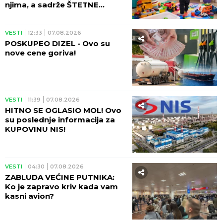
njima, a sadrže ŠTETNE
MATERIJE!
VESTI
12:33
07.08.2026
POSKUPEO DIZEL - Ovo su
nove cene goriva!
VESTI
11:39
07.08.2026
HITNO SE OGLASIO MOL! Ovo
su poslednje informacija za
KUPOVINU NIS!
VESTI
04:30
07.08.2026
ZABLUDA VEĆINE PUTNIKA:
Ko je zapravo kriv kada vam
kasni avion?