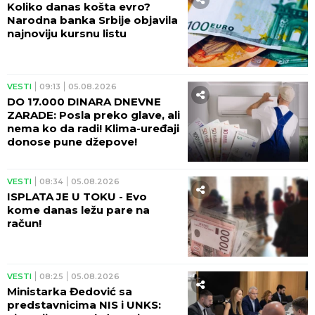
Koliko danas košta evro?
Narodna banka Srbije objavila
najnoviju kursnu listu
VESTI
09:13
05.08.2026
DO 17.000 DINARA DNEVNE
ZARADE: Posla preko glave, ali
nema ko da radi! Klima-uređaji
donose pune džepove!
VESTI
08:34
05.08.2026
ISPLATA JE U TOKU - Evo
kome danas ležu pare na
račun!
VESTI
08:25
05.08.2026
Ministarka Đedović sa
predstavnicima NIS i UNKS: