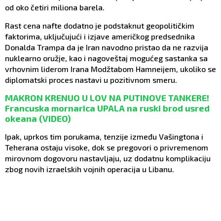
od oko četiri miliona barela.
Rast cena nafte dodatno je podstaknut geopolitičkim
faktorima, uključujući i izjave američkog predsednika
Donalda Trampa da je Iran navodno pristao da ne razvija
nuklearno oružje, kao i nagoveštaj mogućeg sastanka sa
vrhovnim liderom Irana Modžtabom Hamneijem, ukoliko se
diplomatski proces nastavi u pozitivnom smeru.
MAKRON KRENUO U LOV NA PUTINOVE TANKERE!
Francuska mornarica UPALA na ruski brod usred
okeana (VIDEO)
Ipak, uprkos tim porukama, tenzije između Vašingtona i
Teherana ostaju visoke, dok se pregovori o privremenom
mirovnom dogovoru nastavljaju, uz dodatnu komplikaciju
zbog novih izraelskih vojnih operacija u Libanu.