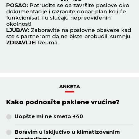
POSAO:
Potrudite se da završite poslove oko
P
dokumentacije i razradite dobar plan koji će
ni
funkcionisati i u slučaju nepredviđenih
in
ni
okolnosti.
L
LJUBAV:
Zaboravite na poslovne obaveze kad
Pr
ste s partnerom da ne biste probudili sumnju.
za
ZDRAVLJE:
Reuma.
Z
ANKETA
Kako podnosite paklene vrućine?
Uopšte mi ne smeta +40
Boravim u isključivo u klimatizovanim