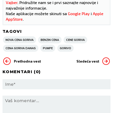
Vajber
. Pridružite nam se i prvi saznajte najnovije i
najvažnije informacije.
Naše aplikacije možete skinuti sa
Google Play
i
Apple
AppStore
.
TAGOVI
NOVA CENA GORIVA
BENZIN CENA
CENE GORIVA
CENA GORIVA DANAS
PUMPE
GORIVO
Prethodna vest
Sledeća vest
KOMENTARI (
0
)