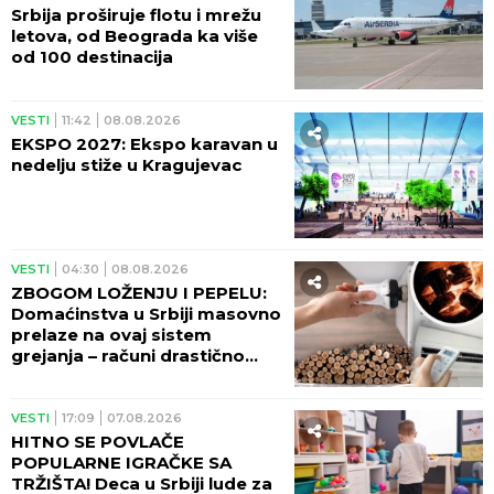
Srbija proširuje flotu i mrežu
letova, od Beograda ka više
od 100 destinacija
VESTI
11:42
08.08.2026
EKSPO 2027: Ekspo karavan u
nedelju stiže u Kragujevac
VESTI
04:30
08.08.2026
ZBOGOM LOŽENJU I PEPELU:
Domaćinstva u Srbiji masovno
prelaze na ovaj sistem
grejanja – računi drastično
manji!
VESTI
17:09
07.08.2026
HITNO SE POVLAČE
POPULARNE IGRAČKE SA
TRŽIŠTA! Deca u Srbiji lude za