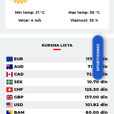
Min temp:
21
°C
Max temp:
36
°C
Vetar:
4
m/s
Vlažnost:
35
%
KURSNA LISTA
SPORTISSIMO
EUR
117.36
din
AUD
71.56
din
CAD
72.62
din
SEK
10.70
din
CHF
125.30
din
GBP
137.00
din
USD
101.82
din
BAM
60.00
din