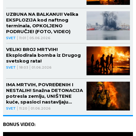
UZBUNA NA BALKANUI! Velika
EKSPLOZIJA kod naftnog
terminala, OPKOLJENO
PODRUČJE! (FOTO, VIDEO)
SVET
11:01
05.06.2026
VELIKI BROJ MRTVIH!
Eksplodirala bomba iz Drugog
svetskog rata!
SVET
18:03
01.06.2026
IMA MRTVIH, POVREĐENIH I
NESTALIH! Snažna DETONACIJA
potresla zemlju, UNIŠTENE
kuće, spasioci nastavljaju
potragu po RUŠEVINAMA!
SVET
11:20
01.06.2026
(VIDEO)
BONUS VIDEO: