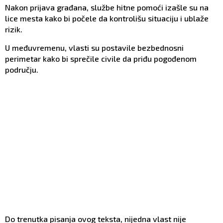
Nakon prijava građana, službe hitne pomoći izašle su na
lice mesta kako bi počele da kontrolišu situaciju i ublaže
rizik.
U međuvremenu, vlasti su postavile bezbednosni
perimetar kako bi sprečile civile da priđu pogođenom
području.
Do trenutka pisanja ovog teksta, nijedna vlast nije