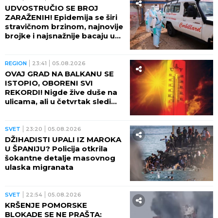
UDVOSTRUČIO SE BROJ
ZARAŽENIH! Epidemija se širi
stravičnom brzinom, najnovije
brojke i najsnažnije bacaju u
OČAJ
REGION
23:41
05.08.2026
OVAJ GRAD NA BALKANU SE
ISTOPIO, OBORENI SVI
REKORDI! Nigde žive duše na
ulicama, ali u četvrtak sledi
veliki preokret
SVET
23:20
05.08.2026
DŽIHADISTI UPALI IZ MAROKA
U ŠPANIJU? Policija otkrila
šokantne detalje masovnog
ulaska migranata
SVET
22:54
05.08.2026
KRŠENJE POMORSKE
BLOKADE SE NE PRAŠTA: