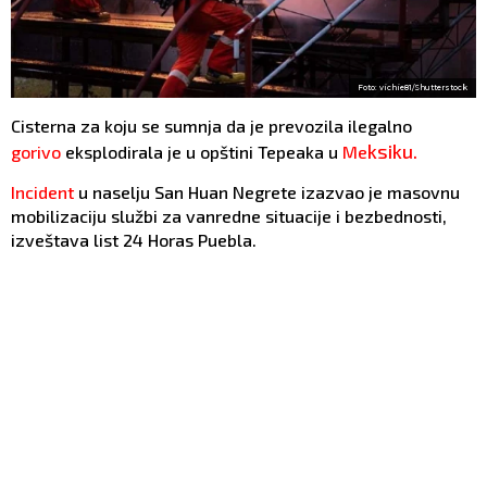
Foto: vichie81/Shutterstock
Cisterna za koju se sumnja da je prevozila ilegalno
k
sik
u.
gorivo
eksplodirala je u opštini Tepeaka u
Me
Incident
u naselju San Huan Negrete izazvao je masovnu
mobilizaciju službi za vanredne situacije i bezbednosti,
izveštava list 24 Horas Puebla.