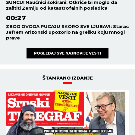
SUNCU! Naučnici šokirani: Otkriće bi moglo da
zaštiti Zemlju od katastrofalnih posledica
00:27
ZBOG OVOGA PUCAJU SKORO SVE LJUBAVI: Starac
Jefrem Arizonski upozorio na grešku koju mnogi
prave
POGLEDAJ SVE NAJNOVIJE VESTI
ŠTAMPANO IZDANJE