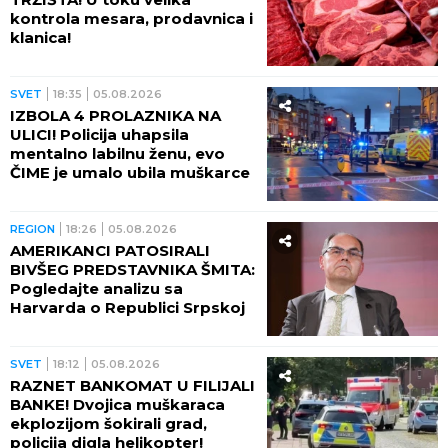
kontrola mesara, prodavnica i
klanica!
SVET
18:35
05.08.2026
IZBOLA 4 PROLAZNIKA NA
ULICI! Policija uhapsila
mentalno labilnu ženu, evo
ČIME je umalo ubila muškarce
REGION
18:26
05.08.2026
AMERIKANCI PATOSIRALI
BIVŠEG PREDSTAVNIKA ŠMITA:
Pogledajte analizu sa
Harvarda o Republici Srpskoj
SVET
18:12
05.08.2026
RAZNET BANKOMAT U FILIJALI
BANKE! Dvojica muškaraca
ekplozijom šokirali grad,
policija digla helikopter!