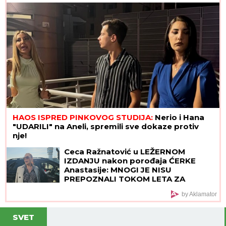
HAOS ISPRED PINKOVOG STUDIJA:
Nerio i Hana
"UDARILI" na Aneli, spremili sve dokaze protiv
nje!
Ceca Ražnatović u LEŽERNOM
IZDANJU nakon porođaja ĆERKE
Anastasije: MNOGI JE NISU
PREPOZNALI TOKOM LETA ZA
SRBIJU! (FOTO)
by Aklamator
SVET