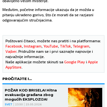
obavijeno velom misterije.
Međutim, početne informacije ukazuju da je možda u
pitanju ukradeno gorivo, što će morati da se razjasni
odgovarajućim stručnjacima.
Poštovani čitaoci, možete nas pratiti i na platformama:
Facebook
,
Instagram
,
YouTube
,
TikTok
,
Telegram
,
Vajber
. Pridružite nam se i prvi saznajte najnovije i
najvažnije informacije.
Naše aplikacije možete skinuti sa
Google Play
i
Apple
AppStore
.
PROČITAJTE I...
POŽAR KOD BRISELA! Hitna
evakuacija građana zbog
mogućih EKSPLOZIJA!
SVET
23:50
25.05.2026