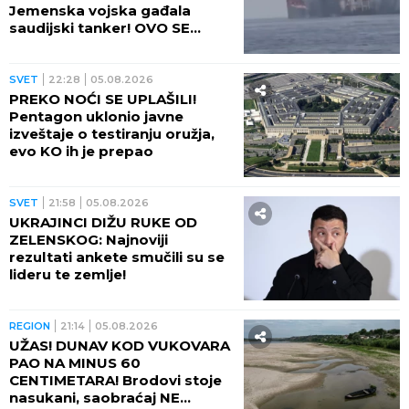
Jemenska vojska gađala
saudijski tanker! OVO SE
OPASNO ZAKUVALO
SVET
22:28
05.08.2026
PREKO NOĆI SE UPLAŠILI!
Pentagon uklonio javne
izveštaje o testiranju oružja,
evo KO ih je prepao
SVET
21:58
05.08.2026
UKRAJINCI DIŽU RUKE OD
ZELENSKOG: Najnoviji
rezultati ankete smučili su se
lideru te zemlje!
REGION
21:14
05.08.2026
UŽAS! DUNAV KOD VUKOVARA
PAO NA MINUS 60
CENTIMETARA! Brodovi stoje
nasukani, saobraćaj NE