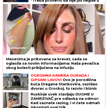
"Treba proveriti da nije još negde u
Srbiji napravio neko ZLO"
Mesecima je prikovana za krevet, sada se
oglasila sa novim informacijama: Naša pevačica
zbog bolesti priključena na infuziju
OGROMNA KAMENA OGRADA I
GIPSANI LAVOVI
Ovo je porodična
kuća Dragana Stankovića, sazidao
dvorac u Grockoj, tu razvio i biznis
(VIDEO)
Ruskinje uvek stavljaju DUGME U
ZAMRZIVAČ pre odlaska na odmor:
Kad saznate razlog, i vi ćete odmah
iskopirati ovaj trik