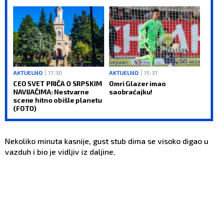
jedno: Titula Lige
šampiona je obaveza!
AKTUELNO
17:30
AKTUELNO
15:37
CEO SVET PRIČA O SRPSKIM
Omri Glazer imao
NAVIJAČIMA: Nestvarne
saobraćajku!
scene hitno obišle planetu
(FOTO)
Nekoliko minuta kasnije, gust stub dima se visoko digao u
vazduh i bio je vidljiv iz daljine.