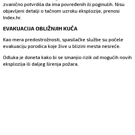
zvanično potvrdila da ima povređenih ili poginulih. Nisu
objavljeni detalji o tačnom uzroku eksplozije, prenosi
Index.hr.
EVAKUACIJA OBLIŽNJIH KUĆA
Kao mera predostrožnosti, spasilačke službe su počele
evakuaciju porodica koje žive u blizini mesta nesreće.
Odluka je doneta kako bi se smanjio rizik od mogućih novih
eksplozija ili daljeg širenja požara.