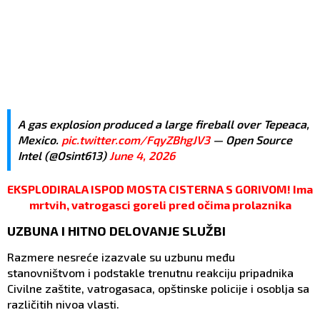
A gas explosion produced a large fireball over Tepeaca,
Mexico.
pic.twitter.com/FqyZBhgJV3
— Open Source
Intel (@Osint613)
June 4, 2026
EKSPLODIRALA ISPOD MOSTA CISTERNA S GORIVOM! Ima
mrtvih, vatrogasci goreli pred očima prolaznika
UZBUNA I HITNO DELOVANJE SLUŽBI
Razmere nesreće izazvale su uzbunu među
stanovništvom i podstakle trenutnu reakciju pripadnika
Civilne zaštite, vatrogasaca, opštinske policije i osoblja sa
različitih nivoa vlasti.