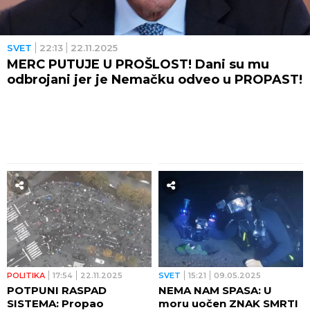
SVET
22:13
22.11.2025
MERC PUTUJE U PROŠLOST! Dani su mu
odbrojani jer je Nemačku odveo u PROPAST!
POLITIKA
17:54
22.11.2025
SVET
15:21
09.05.2025
POTPUNI RASPAD
NEMA NAM SPASA: U
SISTEMA: Propao
moru uočen ZNAK SMRTI