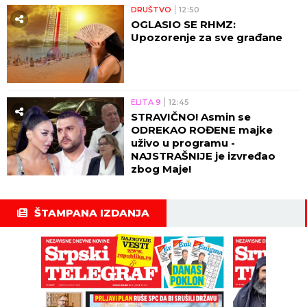
DRUŠTVO
12:50
OGLASIO SE RHMZ:
Upozorenje za sve građane
ELITA 9
12:45
STRAVIČNO! Asmin se
ODREKAO ROĐENE majke
uživo u programu -
NAJSTRAŠNIJE je izvređao
zbog Maje!
ŠTAMPANA IZDANJA