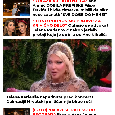
"DOLAZILA JE KOD NJEGA"
Aneli
Ahmić DOBILA PREPISKE Filipa
Đukića i bivše cimerke, mislili da niko
neće saznati: "SVE DOĐE DO MENE!"
"HITNO PODNOSIMO PRIJAVU ZA
KRIVIČNO DELO"
Oglasio se advokat
Jelene Radanović nakon jezivih
pretnji koje je dobila od Ane Nikolić:
"To je sramno"
Jelena Karleuša napadnuta pred koncert u
Dalmaciji! Hrvatski političar nije birao reči
(FOTO) NALAZI SE DALEKO OD
BEOGRADA
Prva objava Jelene