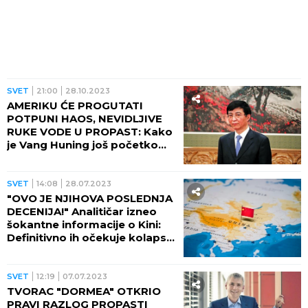
SVET
21:00
28.10.2023
AMERIKU ĆE PROGUTATI
POTPUNI HAOS, NEVIDLJIVE
RUKE VODE U PROPAST: Kako
je Vang Huning još početkom
devedesetih video sudbinu
supesile
SVET
14:08
28.07.2023
"OVO JE NJIHOVA POSLEDNJA
DECENIJA!" Analitičar izneo
šokantne informacije o Kini:
Definitivno ih očekuje kolaps!
(VIDEO)
SVET
12:19
07.07.2023
TVORAC "DORMEA" OTKRIO
PRAVI RAZLOG PROPASTI