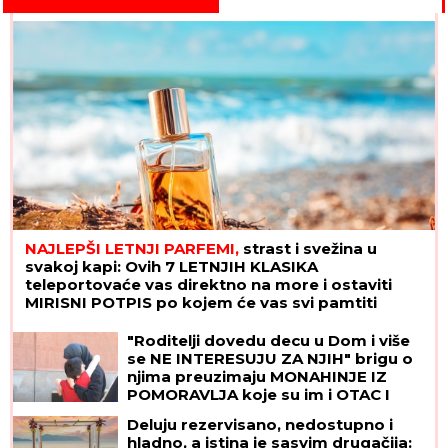
NAJLEPŠI LETNJI PARFEMI,
strast i svežina u
svakoj kapi: Ovih 7 LETNJIH KLASIKA
teleportovaće vas direktno na more i ostaviti
MIRISNI POTPIS po kojem će vas svi pamtiti
"Roditelji dovedu decu u Dom i više
se NE INTERESUJU ZA NJIH" brigu o
njima preuzimaju MONAHINJE IZ
POMORAVLJA koje su im i OTAC I
MAJKA! Veruje se da ih SVETA PETKA
Deluju rezervisano, nedostupno i
ČUVA - priča koju svi treba da znaju
hladno, a istina je sasvim drugačija: