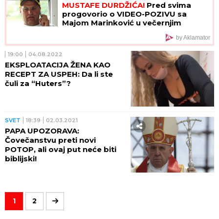
MUSTAFE DURDŽIĆA!
Pred svima
progovorio o VIDEO-POZIVU sa
Majom Marinković u večernjim
satima: "MEVLIDA JE LJUTA"
by Aklamator
19:00
04.08.2022
EKSPLOATACIJA ŽENA KAO
RECEPT ZA USPEH: Da li ste
čuli za “Huters”?
SVET
18:39
02.03.2021
PAPA UPOZORAVA:
Čovečanstvu preti novi
POTOP, ali ovaj put neće biti
biblijski!
1
2