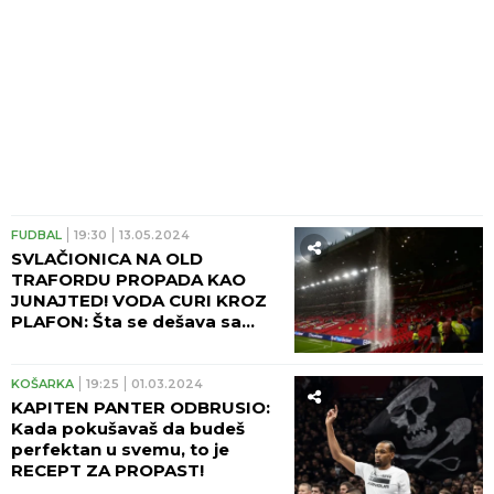
FUDBAL
19:30
13.05.2024
SVLAČIONICA NA OLD
TRAFORDU PROPADA KAO
JUNAJTED! VODA CURI KROZ
PLAFON: Šta se dešava sa
slavnim klubom? (VIDEO)
KOŠARKA
19:25
01.03.2024
KAPITEN PANTER ODBRUSIO:
Kada pokušavaš da budeš
perfektan u svemu, to je
RECEPT ZA PROPAST!