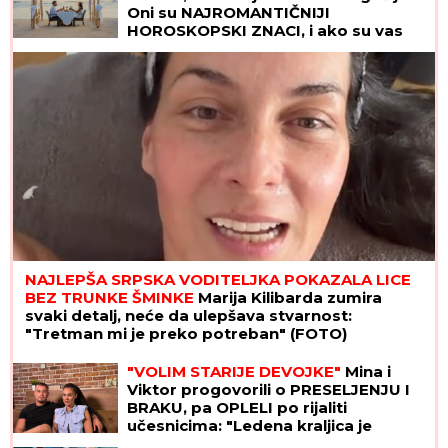
Oni su NAJROMANTIČNIJI
HOROSKOPSKI ZNACI, i ako su vas
izabrali - pravi ste SREĆNIK!
NAJLEPŠA SRPSKA VODITELJKA POKAZALA LICE
BEZ TRUNKE ŠMINKE
Marija Kilibarda zumira
svaki detalj, neće da ulepšava stvarnost:
"Tretman mi je preko potreban" (FOTO)
"VOLIM STARIJE DEVOJKE"
Mina i
Viktor progovorili o PRESELJENJU I
BRAKU, pa OPLELI po rijaliti
učesnicima: "Ledena kraljica je
opelješila deda Daneta (VIDEO)