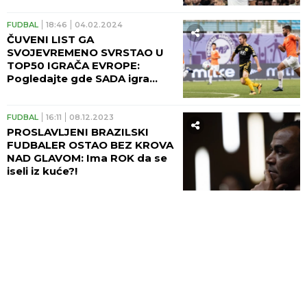
FUDBAL
18:46
04.02.2024
ČUVENI LIST GA
SVOJEVREMENO SVRSTAO U
TOP50 IGRAČA EVROPE:
Pogledajte gde SADA igra
čovek koji je odbio SITI i
ROMU!
FUDBAL
16:11
08.12.2023
PROSLAVLJENI BRAZILSKI
FUDBALER OSTAO BEZ KROVA
NAD GLAVOM: Ima ROK da se
iseli iz kuće?!