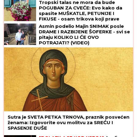
Tropski talas ne mora da bude
POGUBAN ZA CVEĆE: Evo kako da
spasite MUŠKATLE, PETUNIJE I
FIKUSE - osam trikova koji prave
čudo
Asmin podelio Majin SNIMAK posle
DRAME I RAZBIJENE ŠOFERKE - svi se
pitaju KOLIKO LI ĆE OVO
POTRAJATI? (VIDEO)
Sutra je SVETA PETKA TRNOVA, praznik posvećen
ženama: Izgovorite ovu molitvu za SREĆU I
SPASENJE DUŠE