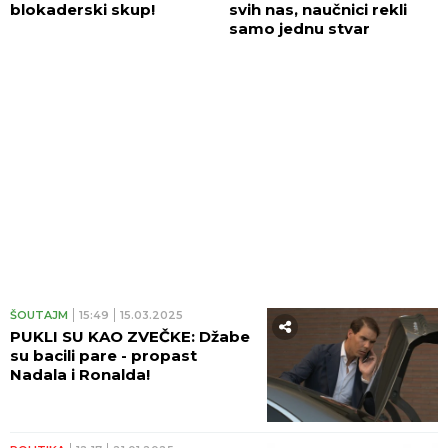
blokaderski skup!
svih nas, naučnici rekli
samo jednu stvar
ŠOUTAJM
15:49
15.03.2025
PUKLI SU KAO ZVEČKE: Džabe
su bacili pare - propast
Nadala i Ronalda!