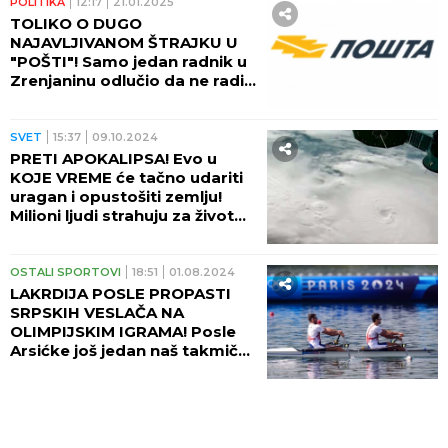
POLITIKA
12:17
21.01.2025
TOLIKO O DUGO
NAJAVLJIVANOM ŠTRAJKU U
"POŠTI"! Samo jedan radnik u
Zrenjaninu odlučio da ne radi!
(FOTO)
SVET
15:37
09.10.2024
PRETI APOKALIPSA! Evo u
KOJE VREME će tačno udariti
uragan i opustošiti zemlju!
Milioni ljudi strahuju za život
(FOTO+VIDEO)
OSTALI SPORTOVI
18:51
01.08.2024
LAKRDIJA POSLE PROPASTI
SRPSKIH VESLAČA NA
OLIMPIJSKIM IGRAMA! Posle
Arsićke još jedan naš takmičar
udario po SAVEZU!