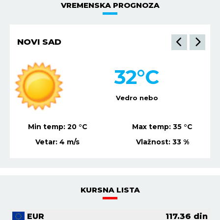
VREMENSKA PROGNOZA
NIŠ
35
°C
Vedro nebo
Min temp:
22
°C
Max temp:
36
°C
Vetar:
7
m/s
Vlažnost:
29
%
KURSNA LISTA
EUR
117.36
din