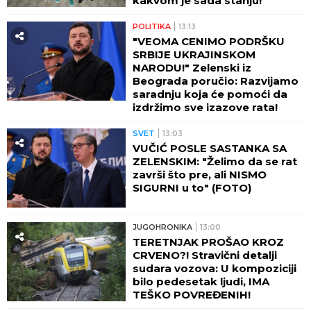
kakvom je sada stanju!
POLITIKA
13:13
"VEOMA CENIMO PODRŠKU
SRBIJE UKRAJINSKOM
NARODU!" Zelenski iz
Beograda poručio: Razvijamo
saradnju koja će pomoći da
izdržimo sve izazove rata!
SVET
13:03
VUČIĆ POSLE SASTANKA SA
ZELENSKIM: "Želimo da se rat
završi što pre, ali NISMO
SIGURNI u to" (FOTO)
JUGOHRONIKA
13:00
TERETNJAK PROŠAO KROZ
CRVENO?! Stravični detalji
sudara vozova: U kompoziciji
bilo pedesetak ljudi, IMA
TEŠKO POVREĐENIH!