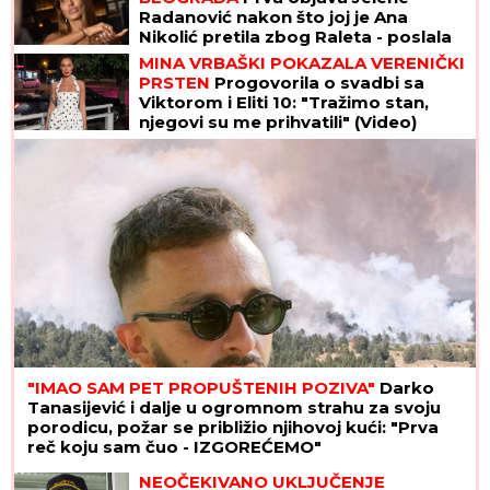
Radanović nakon što joj je Ana
Nikolić pretila zbog Raleta - poslala
joj jezive poruke
MINA VRBAŠKI POKAZALA VERENIČKI
PRSTEN
Progovorila o svadbi sa
Viktorom i Eliti 10: "Tražimo stan,
njegovi su me prihvatili" (Video)
"IMAO SAM PET PROPUŠTENIH POZIVA"
Darko
Tanasijević i dalje u ogromnom strahu za svoju
porodicu, požar se približio njihovoj kući: "Prva
reč koju sam čuo - IZGOREĆEMO"
NEOČEKIVANO UKLJUČENJE