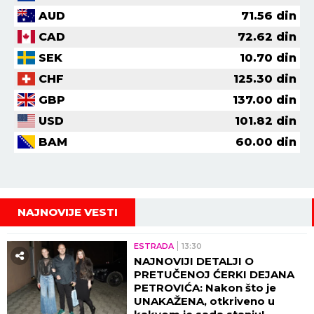
AUD
71.56
din
CAD
72.62
din
SEK
10.70
din
CHF
125.30
din
GBP
137.00
din
USD
101.82
din
BAM
60.00
din
NAJNOVIJE VESTI
ESTRADA
13:30
NAJNOVIJI DETALJI O
PRETUČENOJ ĆERKI DEJANA
PETROVIĆA: Nakon što je
UNAKAŽENA, otkriveno u