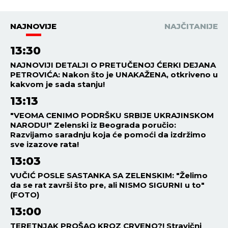
NAJNOVIJE
NAJČITANIJE
13:30
NAJNOVIJI DETALJI O PRETUČENOJ ĆERKI DEJANA
PETROVIĆA: Nakon što je UNAKAŽENA, otkriveno u
kakvom je sada stanju!
13:13
"VEOMA CENIMO PODRŠKU SRBIJE UKRAJINSKOM
NARODU!" Zelenski iz Beograda poručio:
Razvijamo saradnju koja će pomoći da izdržimo
sve izazove rata!
13:03
VUČIĆ POSLE SASTANKA SA ZELENSKIM: "Želimo
da se rat završi što pre, ali NISMO SIGURNI u to"
(FOTO)
13:00
TERETNJAK PROŠAO KROZ CRVENO?! Stravični