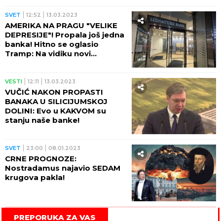
SVET
12:52
13.03.2023
AMERIKA NA PRAGU "VELIKE
DEPRESIJE"! Propala još jedna
banka! Hitno se oglasio
Tramp: Na vidiku novi
finansijski kolapsi!
VESTI
12:11
13.03.2023
VUČIĆ NAKON PROPASTI
BANAKA U SILICIJUMSKOJ
DOLINI: Evo u KAKVOM su
stanju naše banke!
SVET
23:00
08.01.2023
CRNE PROGNOZE:
Nostradamus najavio SEDAM
krugova pakla!
PREPORUKA ZA VAS