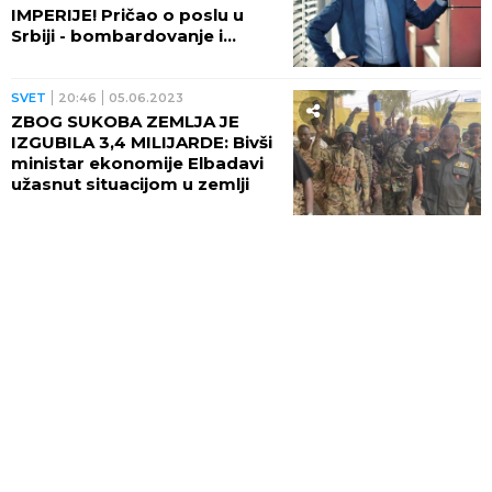
IMPERIJE! Pričao o poslu u
Srbiji - bombardovanje i
sankcije krivi za SLOM
SVET
20:46
05.06.2023
ZBOG SUKOBA ZEMLJA JE
IZGUBILA 3,4 MILIJARDE: Bivši
ministar ekonomije Elbadavi
užasnut situacijom u zemlji