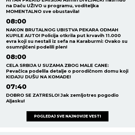
na Daču UŽIVO u programu, voditeljka
MOMENTALNO sve obustavila!
08:00
NAKON BRUTALNOG UBISTVA PEKARA ODMAH
KUPILE AUTO! Policija otkrila put krvavih 11.000
evra koji su nestali iz sefa na Karaburmi: Ovako su
osumnjičeni podelili plen!
08:00
CELA SRBIJA U SUZAMA ZBOG MALE CANE:
Pevačica podelila detalje o porodičnom domu koji
KIDAJU DUŠU NA KOMADE!
07:40
DOBRO SE ZATRESLO! Jak zemljotres pogodio
Aljasku!
POGLEDAJ SVE NAJNOVIJE VESTI