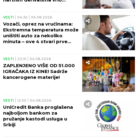
izazovna
VESTI
04:30
05.08.2026
Vozači, oprez na vrućinama:
Ekstremna temperatura može
uništiti auto za nekoliko
minuta – ove 4 stvari prve
stradaju
VESTI
23:31
04.08.2026
ZAPLENJENO VIŠE OD 51.000
IGRAČAKA IZ KINE! Sadrže
kancerogene materije!
VESTI
12:50
04.08.2026
UniCredit Banka proglašena
najboljom bankom za
pružanje kastodi usluga u
Srbiji