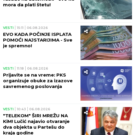
mora da plati štetu!
VESTI
15:11
06.08.2026
EVO KADA POČINJE ISPLATA
POMOĆI NAJSTARIJIMA - Sve
je spremno!
VESTI
11:18
06.08.2026
Prijavite se na vreme: PKS
organizuje obuke za izazove
savremenog poslovanja
VESTI
10:43
06.08.2026
"TELEKOM" ŠIRI MREŽU NA
KiM! Lučić najavio otvaranje
dva objekta u Partešu do
kraja godine