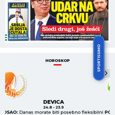
SPORTISSIMO
HOROSKOP
VAGA
24.9 - 23.10
ni
POSAO:
Danas se dobro naoružajte
P