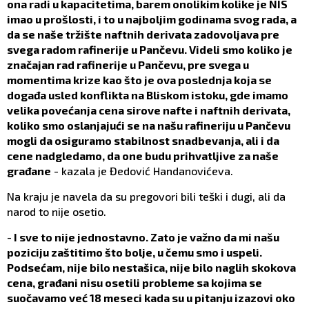
ona radi u kapacitetima, barem onolikim kolike je NIS
imao u prošlosti, i to u najboljim godinama svog rada, a
da se naše tržište naftnih derivata zadovoljava pre
svega radom rafinerije u Pančevu. Videli smo koliko je
značajan rad rafinerije u Pančevu, pre svega u
momentima krize kao što je ova poslednja koja se
događa usled konflikta na Bliskom istoku, gde imamo
velika povećanja cena sirove nafte i naftnih derivata,
koliko smo oslanjajući se na našu rafineriju u Pančevu
mogli da osiguramo stabilnost snadbevanja, ali i da
cene nadgledamo, da one budu prihvatljive za naše
građane
- kazala je Đedović Handanovićeva.
Na kraju je navela da su pregovori bili teški i dugi, ali da
narod to nije osetio.
-
I sve to nije jednostavno. Zato je važno da mi našu
poziciju zaštitimo što bolje, u čemu smo i uspeli.
Podsećam, nije bilo nestašica, nije bilo naglih skokova
cena, građani nisu osetili probleme sa kojima se
suočavamo već 18 meseci kada su u pitanju izazovi oko