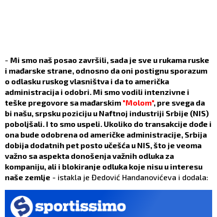
-
Mi smo naš posao završili, sada je sve u rukama ruske
i mađarske strane, odnosno da oni postignu sporazum
o odlasku ruskog vlasništva i da to američka
administracija i odobri. Mi smo vodili intenzivne i
teške pregovore sa mađarskim
"Molom"
, pre svega da
bi našu, srpsku poziciju u Naftnoj industriji Srbije (NIS)
poboljšali. I to smo uspeli. Ukoliko do transakcije dođe i
ona bude odobrena od američke administracije, Srbija
dobija dodatnih pet posto učešća u NIS, što je veoma
važno sa aspekta donošenja važnih odluka za
kompaniju, ali i blokiranje odluka koje nisu u interesu
naše zemlje
- istakla je Đedović Handanovićeva i dodala: