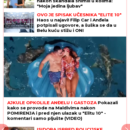
nakon skandala snimili u kolima:
"Moja jedina ljubav"
OVO JE SPISAK UČESNIKA "ELITE 10"
Haos u najavi! Filip Car i Anđela
potpisali ugovore, a šuška se da u
Belu kuću stižu i ONI
AJKULE OPKOLILE ANĐELU I GASTOZA
Pokazali
kako se provode na Maldivima nakon
POMIRENJA i pred njen ulazak u "Elitu 10" -
komentari samo pljušte (VIDEO)
ISIDORA ISPRED POLICIJSKE