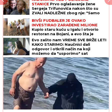
STANICE
Prvo oglašavanje žene
Sergeja Trifunovića nakon što su
ZVALI NADLEŽNE zbog nje: "Samo
zato sam došla"
BIVŠI FUDBALER JE OVAKO
INVESTIRAO ZARAĐENE MILIONE
Kupio staru kuću u Igalu i otvorio
restoran na Bojani, a evo šta je
pripalo bivšoj supruzi posle razvoda
Evo zašto nam VREME SVE BRŽE LETI
KAKO STARIMO: Naučnici dali
odgovor i otkrili način na koji
možemo da "usporimo" sat