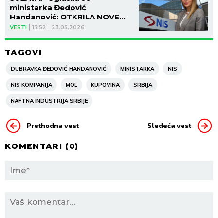
ministarka Đedović
Handanović: OTKRILA NOVE
INFORMACIJE U VEZI SA NIS!
VESTI
13:52
23.05.2026
TAGOVI
DUBRAVKA ĐEDOVIĆ HANDANOVIĆ
MINISTARKA
NIS
NIS KOMPANIJA
MOL
KUPOVINA
SRBIJA
NAFTNA INDUSTRIJA SRBIJE
Prethodna vest
Sledeća vest
KOMENTARI (
0
)