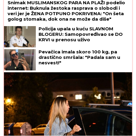
Snimak MUSLIMANSKOG PARA NA PLAŽI podelio
internet: Buknula žestoka rasprava o slobodi i
veri jer je ŽENA POTPUNO POKRIVENA: "On šeta
golog stomaka, dok ona ne može da diše"
Policija upala u kuću SLAVNOM
BLOGERU: Samopovređivao se DO
KRVI u prenosu uživo
Pevačica imala skoro 100 kg, pa
drastično smršala: "Padala sam u
nesvest!"