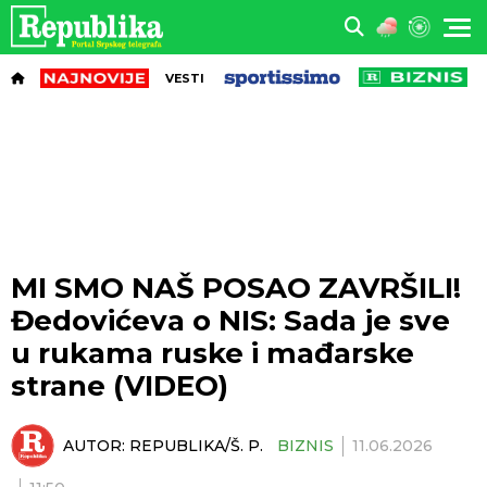
VESTI
MI SMO NAŠ POSAO ZAVRŠILI!
Đedovićeva o NIS: Sada je sve
u rukama ruske i mađarske
strane (VIDEO)
AUTOR:
REPUBLIKA/Š. P.
BIZNIS
11.06.2026