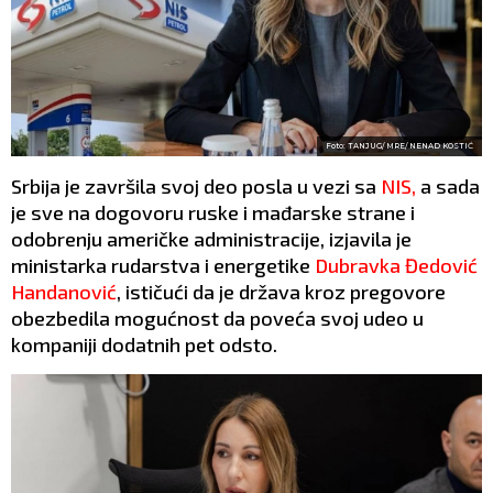
Foto: TANJUG/ MRE/ NENAD KOSTIĆ
Srbija je završila svoj deo posla u vezi sa
NIS,
a sada
je sve na dogovoru ruske i mađarske strane i
odobrenju američke administracije, izjavila je
ministarka rudarstva i energetike
Dubravka Đedović
Handanović
, ističući da je država kroz pregovore
obezbedila mogućnost da poveća svoj udeo u
kompaniji dodatnih pet odsto.