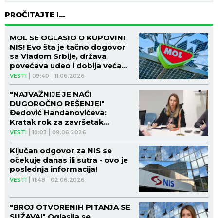
PROČITAJTE I...
MOL SE OGLASIO O KUPOVINI
NIS! Evo šta je tačno dogovor
sa Vladom Srbije, država
povećava udeo i dobija veća
prava u upravljanju
VESTI
09:40
11.06.2026
"NAJVAŽNIJE JE NAĆI
DUGOROČNO REŠENJE!"
Đedović Handanovićeva:
Kratak rok za završetak
pregovora o NIS!
VESTI
10:03
09.06.2026
Ključan odgovor za NIS se
očekuje danas ili sutra - ovo je
poslednja informacija!
VESTI
11:48
02.06.2026
"BROJ OTVORENIH PITANJA SE
SUŽAVA!" Oglasila se