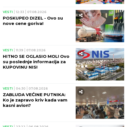
MATERIJE!
VESTI
12:33
07.08.2026
POSKUPEO DIZEL - Ovo su
nove cene goriva!
VESTI
11:39
07.08.2026
HITNO SE OGLASIO MOL! Ovo
su poslednje informacija za
KUPOVINU NIS!
VESTI
04:30
07.08.2026
ZABLUDA VEĆINE PUTNIKA:
Ko je zapravo kriv kada vam
kasni avion?
VESTI
23:22
06.08.2026