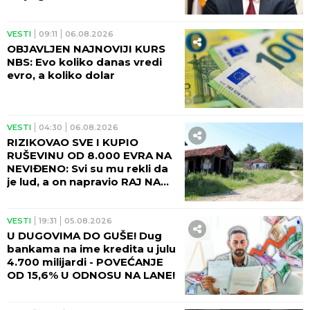
VESTI
09:11
06.08.2026
OBJAVLJEN NAJNOVIJI KURS
NBS: Evo koliko danas vredi
evro, a koliko dolar
VESTI
04:30
06.08.2026
RIZIKOVAO SVE I KUPIO
RUŠEVINU OD 8.000 EVRA NA
NEVIĐENO: Svi su mu rekli da
je lud, a on napravio RAJ NA
ZEMLJI!
VESTI
19:31
05.08.2026
U DUGOVIMA DO GUŠE! Dug
bankama na ime kredita u julu
4.700 milijardi - POVEĆANJE
OD 15,6% U ODNOSU NA LANE!