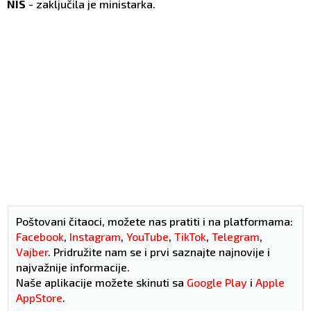
NIS
- zaključila je ministarka.
Poštovani čitaoci, možete nas pratiti i na platformama:
Facebook
,
Instagram
,
YouTube
,
TikTok
,
Telegram
,
Vajber
. Pridružite nam se i prvi saznajte najnovije i
najvažnije informacije.
Naše aplikacije možete skinuti sa
Google Play
i
Apple
AppStore
.