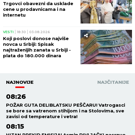
Trgovci obavezni da usklade
cene u prodavnicama i na
internetu
VESTI
18:30
03.08.2026
Koji poslovi donose najviše
novca u Srbiji: Spisak
najtraženijih zanata u Srbiji -
plata do 180.000 dinara
NAJNOVIJE
NAJČITANIJE
08:26
POŽAR GUTA DELIBLATSKU PEŠČARU! Vatrogasci
se bore sa vatrenom stihijom i na Stolovima, sve
zavisi od temperature i vetra!
08:15
HITAN PREKID EMISIJA! Asmin DIVLJAČKI nasrnuo