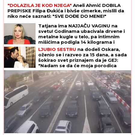
"DOLAZILA JE KOD NJEGA"
Aneli Ahmić DOBILA
PREPISKE Filipa Đukića i bivše cimerke, mislili da
niko neće saznati: "SVE DOĐE DO MENE!"
Tatjana ima NAJJAČU VAGINU na
svetu! Godinama ubacivala drvene i
metalne kugle u telo, pa intimnim
mišićima podigla 14 kilograma i
postala globalno poznata
LJUBIO SESTRU
na dodeli Oskara,
oženio se i razveo za 15 dana, a sada
šokirao svet priznajem da je GEJ:
"Nadam se da će moja porodica
odabrati razumevanje umesto
osude"