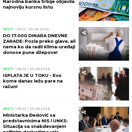
Narodna banka Srbije objavila
najnoviju kursnu listu
VESTI
09:13
05.08.2026
DO 17.000 DINARA DNEVNE
ZARADE: Posla preko glave, ali
nema ko da radi! Klima-uređaji
donose pune džepove!
VESTI
08:34
05.08.2026
ISPLATA JE U TOKU - Evo
kome danas ležu pare na
račun!
VESTI
08:25
05.08.2026
Ministarka Đedović sa
predstavnicima NIS i UNKS:
Situacija sa snabdevanjem
naftnim derivatima vrlo