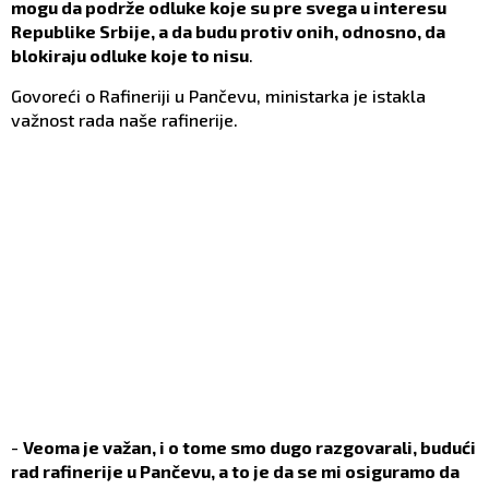
mogu da podrže odluke koje su pre svega u interesu
Republike Srbije, a da budu protiv onih, odnosno, da
blokiraju odluke koje to nisu
.
Govoreći o Rafineriji u Pančevu, ministarka je istakla
važnost rada naše rafinerije.
-
Veoma je važan, i o tome smo dugo razgovarali, budući
rad rafinerije u Pančevu, a to je da se mi osiguramo da