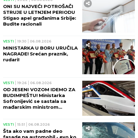
ONI SU NAJVEĆI POTROŠAČI
STRUJE U LETNJEM PERIODU
Stigao apel građanima Srbije:
Budite racionali
VESTI
19:30
06.08.2026
MINISTARKA U BORU URUČILA
NAGRADE! Srećan praznik,
rudari!
VESTI
19:26
06.08.2026
OD JESENI VOZOM IDEMO ZA
BUDIMPEŠTU! Ministarka
Sofronijević se sastala sa
mađarskim ministrom
Vitezijem - SJAJNE VESTI!
VESTI
15:51
06.08.2026
Šta ako vam padne deo
fasade na automobil - evo ko