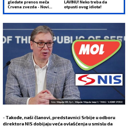
gledate prenos meča
LAVINU! Neko treba da
Crvena zvezda - Novi
otpusti ovog idiota!
Pazar
Foto: Wikipedia/MOL Nyrt., Wikipedia/Wikipedia/danijel.9, TANJUG/ VLADIMIR ŠPORČIĆ
-
Takođe, naši članovi, predstavnici Srbije u odboru
direktora NIS dobijaju veća ovlašćenja u smislu da