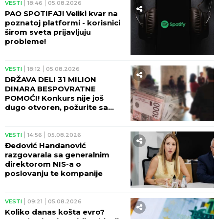
VESTI
18:46
05.08.2026
PAO SPOTIFAJ! Veliki kvar na
poznatoj platformi - korisnici
širom sveta prijavljuju
probleme!
VESTI
18:12
05.08.2026
DRŽAVA DELI 31 MILION
DINARA BESPOVRATNE
POMOĆI! Konkurs nije još
dugo otvoren, požurite sa
prijavom!
VESTI
14:56
05.08.2026
Đedović Handanović
razgovarala sa generalnim
direktorom NIS-a o
poslovanju te kompanije
VESTI
09:21
05.08.2026
Koliko danas košta evro?