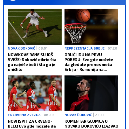
NOVAK ĐOKOVIĆ
08:01
REPREZENTACIJA SRBIJE
07:20
NOVAKOVE RANE SU JOŠ
ORLIĆI IDU NA PRVU
SVEŽE: Đoković otkrio šta
POBEDU: Evo gde možete
ga najviše boli i šta ga je
da gledate prenos meča
uništilo
Srbija - Rumunija na
Evrobasketu
FK CRVENA ZVEZDA
06:29
NOVAK ĐOKOVIĆ
23:33
NOVI ISPIT ZA CRVENO-
KOMENTAR GLUMCA O
BELE! Evo gde možete da
NOVAKU ĐOKOVIĆU IZAZVAO