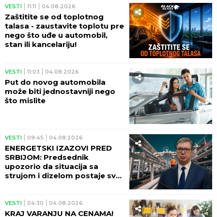
VESTI
11:11
04.08.2026
Zaštitite se od toplotnog
talasa - zaustavite toplotu pre
nego što uđe u automobil,
stan ili kancelariju!
VESTI
11:03
04.08.2026
Put do novog automobila
može biti jednostavniji nego
što mislite
VESTI
09:45
04.08.2026
ENERGETSKI IZAZOVI PRED
SRBIJOM: Predsednik
upozorio da situacija sa
strujom i dizelom postaje sve
ozbiljnija
VESTI
04:30
04.08.2026
KRAJ VARANJU NA CENAMA!