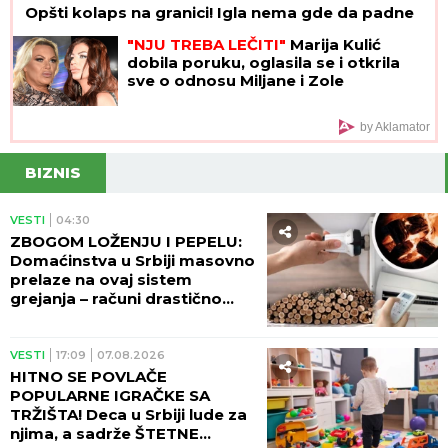
Opšti kolaps na granici! Igla nema gde da padne
"NJU TREBA LEČITI"
Marija Kulić
dobila poruku, oglasila se i otkrila
sve o odnosu Miljane i Zole
by Aklamator
BIZNIS
VESTI
04:30
ZBOGOM LOŽENJU I PEPELU:
Domaćinstva u Srbiji masovno
prelaze na ovaj sistem
grejanja – računi drastično
manji!
VESTI
17:09
07.08.2026
HITNO SE POVLAČE
POPULARNE IGRAČKE SA
TRŽIŠTA! Deca u Srbiji lude za
njima, a sadrže ŠTETNE