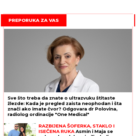
PREPORUKA ZA VAS
Sve što treba da znate o ultrazvuku štitaste
žlezde: Kada je pregled zaista neophodan i šta
znači ako imate čvor? Odgovara dr Polovina,
radiolog ordinacije "One Medical"
RAZBIJENA ŠOFERKA, STAKLO I
ISEČENA RUKA
Asmin i Maja se