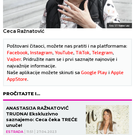
Foto: ST/Vladimir Lukić
Ceca Ražnatović
Poštovani čitaoci, možete nas pratiti i na platformama:
Facebook
,
Instagram
,
YouTube
,
TikTok
,
Telegram
,
Vajber
. Pridružite nam se i prvi saznajte najnovije i
najvažnije informacije.
Naše aplikacije možete skinuti sa
Google Play
i
Apple
AppStore
.
PROČITAJTE I...
ANASTASIJA RAŽNATOVIĆ
TRUDNA! Ekskluzivno
saznajemo: Ceca čeka TREĆE
unuče!
ESTRADA
11:51
27.04.2023