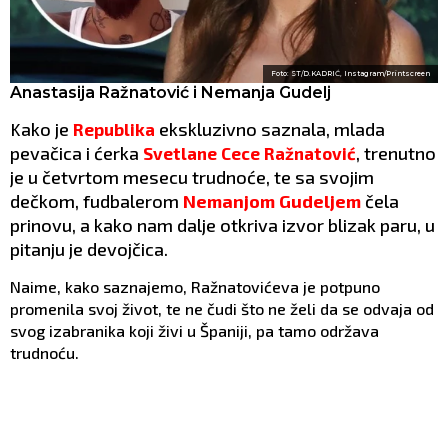
Foto: ST/D.KADRIĆ, Instagram/Printscreen
Anastasija Ražnatović i Nemanja Gudelj
Kako je
ekskluzivno saznala, mlada
Republika
pevačica i ćerka
, trenutno
Svetlane Cece Ražnatović
je u četvrtom mesecu trudnoće, te sa svojim
dečkom, fudbalerom
Nemanjom Gudeljem
čela
prinovu,
a kako nam dalje otkriva izvor blizak paru, u
pitanju je devojčica.
Naime, kako saznajemo, Ražnatovićeva je potpuno
promenila svoj život, te ne čudi što ne želi da se odvaja od
svog izabranika koji živi u Španiji, pa tamo održava
trudnoću.