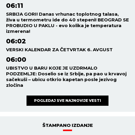
06:11
SRBIJA GORI! Danas vrhunac toplotnog talasa,
živa u termometru ide do 40 stepeni! BEOGRAD SE
PROBUDIO U PAKLU - evo kolika je temperatura
izmerena!
06:02
VERSKI KALENDAR ZA ČETVRTAK 6. AVGUST
06:00
UBISTVO U BARU KOJE JE UZDRMALO
PODZEMLJE: Doselio se iz Srbije, pa pao u krvavoj
sačekuši – ubicu otkrio kapetan posle jezivog
zločina
POGLEDAJ SVE NAJNOVIJE VESTI
ŠTAMPANO IZDANJE