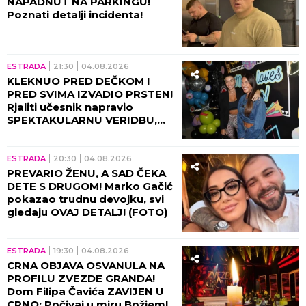
NAPADNUT NA PARKINGU!
Poznati detalji incidenta!
ESTRADA
21:30
04.08.2026
KLEKNUO PRED DEČKOM I
PRED SVIMA IZVADIO PRSTEN!
Rjaliti učesnik napravio
SPEKTAKULARNU VERIDBU,
Marina Visković pevala na
uvce! (FOTO, VIDEO)
ESTRADA
20:30
04.08.2026
PREVARIO ŽENU, A SAD ČEKA
DETE S DRUGOM! Marko Gačić
pokazao trudnu devojku, svi
gledaju OVAJ DETALJ! (FOTO)
ESTRADA
19:30
04.08.2026
CRNA OBJAVA OSVANULA NA
PROFILU ZVEZDE GRANDA!
Dom Filipa Čavića ZAVIJEN U
CRNO: Počivaj u miru Božjem!