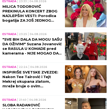
ESTRADA
23:33
04.08.2026
MILICA TODOROVIĆ
PREKINULA KONCERT ZBOG
NAJLEPŠIH VESTI: Porodica
bogatija ZA JOŠ JEDNOG
ČLANA!
ESTRADA
23:25
04.08.2026
"SVE BIH DALA DA MOGU SAŠU
DA OŽIVIM!" Suzana Jovanović
se RASULA U KOMADE pred
kamerama - NIJE MOGAO DA
JEDE, SEDI, HODA....
ESTRADA
22:24
04.08.2026
INSPIRIŠE SVETSKE ZVEZDE:
Nakon Tee Tairović i Tejt
Mekrej okupana zlatom,
mreže bruje o ovim
kadrovima i svi je porede sa
našom muzičkom zvezdom!
(FOTO)
ESTRADA
21:40
04.08.2026
SLOBA RADANOVIĆ