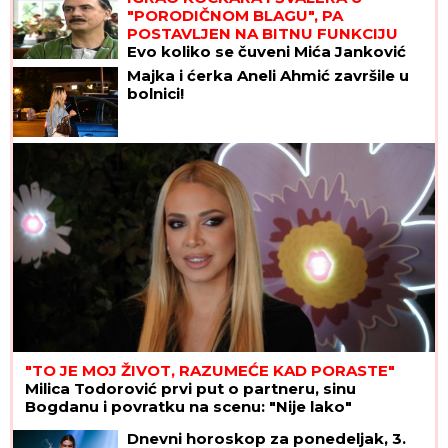
"PORODIČNOM BLAGU", PA
POSTAVLJEN NA BITNU FUNKCIJU
Evo koliko se čuveni Mića Janković
promenio za sve ove godine
Majka i ćerka Aneli Ahmić završile u
bolnici!
"TO JE MOJ ŽIVOT, RAZUMEĆE KAD PORASTE"
Milica Todorović prvi put o partneru, sinu
Bogdanu i povratku na scenu: "Nije lako"
Dnevni horoskop za ponedeljak, 3.