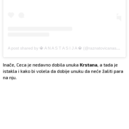
A post shared by 🔱 A N A S T A S I J A 🔱 (@raznatovicanastasija)
Inače, Ceca je nedavno dobila unuka
Krstana
, a tada je
istakla i kako bi volela da dobije unuku da neće žaliti para
na nju.