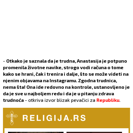
-
Otkako je saznala da je trudna, Anastasija je potpuno
promenila životne navike, strogo vodi računa o tome
kako se hrani, čak i trenira i dalje, što se može videti na
njenim objavama na Instagramu. Zgodna trudnica,
nema šta! Ona ide redovno na kontrole, ustanovljeno je
da je sve u najboljem redu i da je u pitanju zdrava
trudnoća
- otkriva izvor blizak pevačici za
Republiku
.