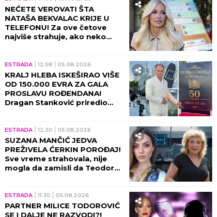
NEĆETE VEROVATI ŠTA
NATAŠA BEKVALAC KRIJE U
TELEFONU! Za ove četove
najviše strahuje, ako neko
dođe do njih - sledi
KATASTROFA!
ESTRADA
12:58
05.08.2026
KRALJ HLEBA ISKEŠIRAO VIŠE
OD 150.000 EVRA ZA GALA
PROSLAVU ROĐENDANA!
Dragan Stanković priredio
spektakl u Grockoj - harfa,
kristali i zlatni detalji u prvom
planu!
ESTRADA
12:30
05.08.2026
SUZANA MANČIĆ JEDVA
PREŽIVELA ĆERKIN POROĐAJ!
Sve vreme strahovala, nije
mogla da zamisli da Teodora
prolazi kroz ovo!
ESTRADA
11:30
05.08.2026
PARTNER MILICE TODOROVIĆ
SE I DALJE NE RAZVODI?!