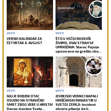
VESTI
VESTI
VERSKI KALENDAR ZA
ŠTO U VEĆOJ RASKOŠI
ČETVRTAK 6. AVGUST
ŽIVIMO, OVAJ STRAH SE
UMNOŽAVA: Starac Pajsije
upozorava na grešku zbog
koje čovek gubi radost
VESTI
VESTI
NJU JE ROĐENI OTAC
JEVREJSKI VERNICI NAPALI
OSUDIO NA STRAVIČNU
HRIŠĆANSKI MANASTIR U
SMRT ZBOG VERE U HRISTA!
SVETOJ ZEMLJI: Incident
Danas slavimo Svetu
otvorio pitanje da li