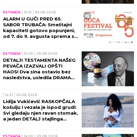
strane, pevačica ih molila da
se zaustave!
ESTRADA
15:31
05.08.2026
ALARM U GUČI PRED 65.
SABOR TRUBAČA: Smeštajni
kapaciteti gotovo popunjeni,
od 7. do 9. avgusta sprema se
spektakl kakav se ne pamti!
ESTRADA
15:00
05.08.2026
DETALJI TESTAMENTA NAŠEG
PEVAČA IZAZVALI OPŠTI
HAOS! Dva sina ostavio bez
nasledstva, usledila DRAMA
tada!
14:51
05.08.2026
Lidija Vukićević RASKOPČALA
košulju i vezala je ispod grudi:
Svi gledaju njen ravan stomak,
a jedan DETALJ stajlinga
osvaja na prvi pogled
(GALERIJA)
ESTRADA
14:00
05.08.2026