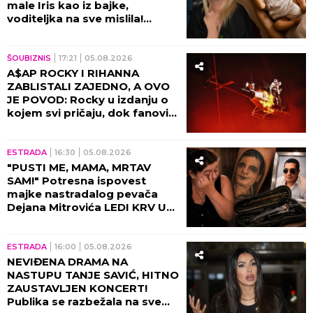
male Iris kao iz bajke,
voditeljka na sve mislila!
(VIDEO)
ŠOUBIZNIS
17:21
05.08.2026
A$AP ROCKY I RIHANNA
ZABLISTALI ZAJEDNO, A OVO
JE POVOD: Rocky u izdanju o
kojem svi pričaju, dok fanovi
sa nestrpljenjem iščekuju da
ih vide zajedno 8. oktobra u
Beogradskoj Areni!
ESTRADA
16:30
05.08.2026
"PUSTI ME, MAMA, MRTAV
SAM!" Potresna ispovest
majke nastradalog pevača
Dejana Mitrovića LEDI KRV U
ŽILAMA: Ubica mog sina i dalje
vozi, ide na more (VIDEO)
ESTRADA
16:00
05.08.2026
NEVIĐENA DRAMA NA
NASTUPU TANJE SAVIĆ, HITNO
ZAUSTAVLJEN KONCERT!
Publika se razbežala na sve