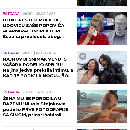
ESTRADA
08:30
05.08.2026
HITNE VESTI IZ POLICIJE,
UDOVICU SAŠE POPOVIĆA
ALARMIRAO INSPEKTOR!
Suzana prebledela zbog
informacija tada, sve otišlo
predaleko!
ESTRADA
08:00
05.08.2026
NAJNOVIJI SNIMAK VENDI S
VAŠARA PODELIO SRBIJU!
Haljina jedva prekrila intimu, a
KAD JE PODIGLA NOGU... ŠOK!
(VIDEO)
ESTRADA
23:59
04.08.2026
ŽENA MU SE PORODILA U
BAZENU! Nikola Stojaković
podelio PRVE FOTOGRAFIJE
SA SINOM, prizori šokirali
region! (FOTO)