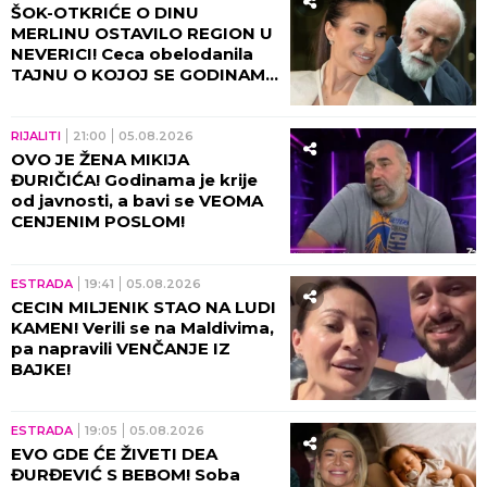
ŠOK-OTKRIĆE O DINU
MERLINU OSTAVILO REGION U
NEVERICI! Ceca obelodanila
TAJNU O KOJOJ SE GODINAMA
ĆUTI, jednom rečenicom
izazvala haos
RIJALITI
21:00
05.08.2026
OVO JE ŽENA MIKIJA
ĐURIČIĆA! Godinama je krije
od javnosti, a bavi se VEOMA
CENJENIM POSLOM!
ESTRADA
19:41
05.08.2026
CECIN MILJENIK STAO NA LUDI
KAMEN! Verili se na Maldivima,
pa napravili VENČANJE IZ
BAJKE!
ESTRADA
19:05
05.08.2026
EVO GDE ĆE ŽIVETI DEA
ĐURĐEVIĆ S BEBOM! Soba