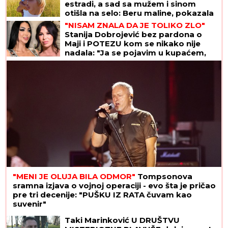
estradi, a sad sa mužem i sinom
otišla na selo: Beru maline, pokazala
kako uživaju
"NISAM ZNALA DA JE TOLIKO ZLO"
Stanija Dobrojević bez pardona o
Maji i POTEZU kom se nikako nije
nadala: "Ja se pojavim u kupaćem,
ONA SE ISKRIVI"
"MENI JE OLUJA BILA ODMOR"
Tompsonova
sramna izjava o vojnoj operaciji - evo šta je pričao
pre tri decenije: "PUŠKU IZ RATA čuvam kao
suvenir"
Taki Marinković U DRUŠTVU