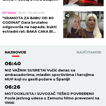
ESTRADA
18:30
04.08.2026
"SRAMOTA ZA BABU OD 80
GODINA!" Dara brutalno
odgovorila na napade, bukti
estradni rat: BAKA CAKA BI
MALO POD STARE DANE....
NAJNOVIJE
NAJČITANIJE
06:40
NIZ VAŽNIH SUSRETA! Vučić danas sa
ambasadorima, mladim sportistima i herojima
MUP koji su gasili požare u Španiji!
06:26
MOTOCIKLISTA I SUVOZAČ TEŠKO POVREĐENI!
Posle jezivog udesa u Zemunu hitno prevezeni na
VMA!