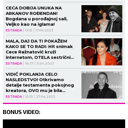
CECA DOBIJA UNUKA NA
ARKANOV ROĐENDAN!
Bogdana u porođajnoj sali,
Veljko kao na iglama!
ESTRADA
13:15
17.04.2023
MALA, DAJ DA TI POKAŽEM
KAKO SE TO RADI: Hit snimak
Cece Ražnatović kruži
internetom, OTELA sestrični
mikrofon! (VIDEO)
ESTRADA
16:37
11.04.2023
VIDIĆ POKLANJA CELO
NASLEDSTVO! Otkrivamo
detalje testamenta pokojnog
kreatora, OVO mu je bila
najveća ŽELJA!
ESTRADA
12:10
27.04.2023
BONUS VIDEO: