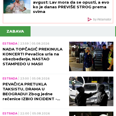
avgust: Lav mora da se opusti, a evo
ko je danas PREVIŠE STROG prema
svima
by Aklamator
ZABAVA
ESTRADA
23:59
05.08.2026
NADA TOPČAGIĆ PREKINULA
KONCERT! Pevačica urla na
obezbeđenje, NASTAO
STAMPEDO U MASI!
ESTRADA
23:00
05.08.2026
PEVAČICA PRETUKLA
TAKSISTU, DRAMA U
BEOGRADU! Zbog jedne
rečenice IZBIO INCIDENT -
tada joj puko film!
ESTRADA
22:00
05.08.2026