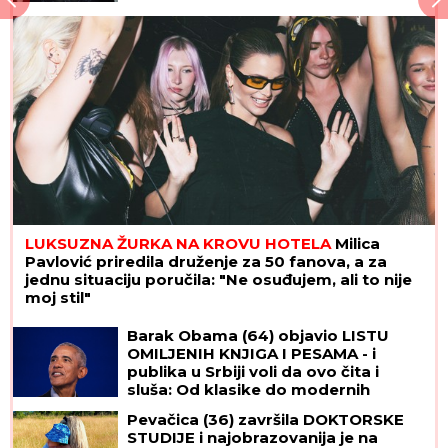
posle 23 godine - "U kupatilu su bila
TAJNA VRATA"
LUKSUZNA ŽURKA NA KROVU HOTELA
Milica
Pavlović priredila druženje za 50 fanova, a za
jednu situaciju poručila: "Ne osuđujem, ali to nije
moj stil"
Barak Obama (64) objavio LISTU
OMILJENIH KNJIGA I PESAMA - i
publika u Srbiji voli da ovo čita i
sluša: Od klasike do modernih
trendova
Pevačica (36) završila DOKTORSKE
STUDIJE i najobrazovanija je na