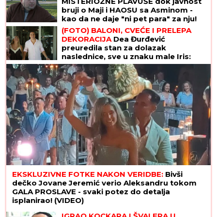
MISTERIOZNE PLAVUŠE dok javnost
bruji o Maji i HAOSU sa Asminom -
kao da ne daje "ni pet para" za nju!
(FOTO) BALONI, CVEĆE I PRELEPA
DEKORACIJA
Dea Đurđević
preuredila stan za dolazak
naslednice, sve u znaku male Iris:
"Dobrodošla, ljubavi"
EKSKLUZIVNE FOTKE NAKON VERIDBE:
Bivši
dečko Jovane Jeremić verio Aleksandru tokom
GALA PROSLAVE - svaki potez do detalja
isplanirao! (VIDEO)
IGRAO KOCKARA I ŠVALERA U