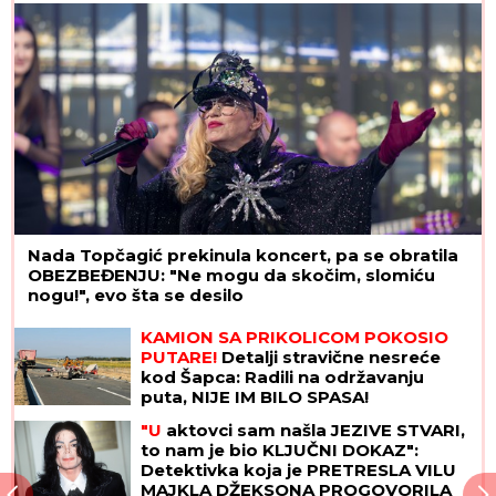
Nada Topčagić prekinula koncert, pa se obratila
OBEZBEĐENJU: "Ne mogu da skočim, slomiću
nogu!", evo šta se desilo
KAMION SA PRIKOLICOM POKOSIO
PUTARE!
Detalji stravične nesreće
kod Šapca: Radili na održavanju
puta, NIJE IM BILO SPASA!
"U
aktovci sam našla JEZIVE STVARI,
to nam je bio KLJUČNI DOKAZ":
Detektivka koja je PRETRESLA VILU
MAJKLA DŽEKSONA PROGOVORILA