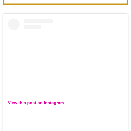
velikomučenicu Hristinu!
hrišćani postaju nepoželjni
u Jerusalimu (VIDEO)
View this post on Instagram