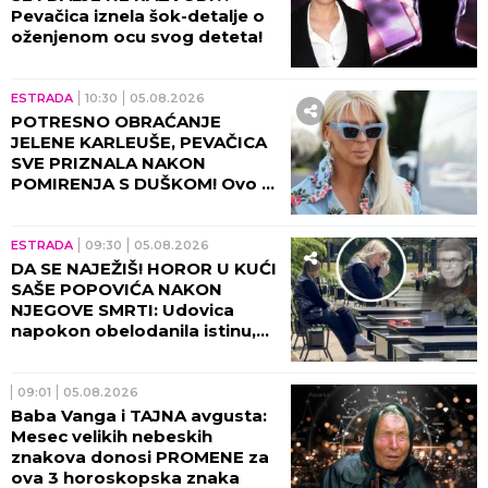
Pevačica iznela šok-detalje o
oženjenom ocu svog deteta!
ESTRADA
10:30
05.08.2026
POTRESNO OBRAĆANJE
JELENE KARLEUŠE, PEVAČICA
SVE PRIZNALA NAKON
POMIRENJA S DUŠKOM! Ovo ni
danas ne može da izbriše iz
sećanja!
ESTRADA
09:30
05.08.2026
DA SE NAJEŽIŠ! HOROR U KUĆI
SAŠE POPOVIĆA NAKON
NJEGOVE SMRTI: Udovica
napokon obelodanila istinu,
nije mogla da napusti
prostoriju!
09:01
05.08.2026
Baba Vanga i TAJNA avgusta:
Mesec velikih nebeskih
znakova donosi PROMENE za
ova 3 horoskopska znaka