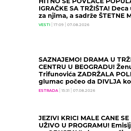
HITNO SE POVLAČE POPUL
IGRAČKE SA TRŽIŠTA! Deca u
za njima, a sadrže ŠTETNE 
VESTI
17:09
07.08.2026
SAZNAJEMO! DRAMA U TR
CENTRU U BEOGRADU! Ženu
Trifunovića ZADRŽALA POLI
glumac počeo da DIVLJA ko
zbog čega!
ESTRADA
15:31
07.08.2026
JEZIVI KRICI MALE CANE S
UŽIVO U PROGRAMU! Emisij