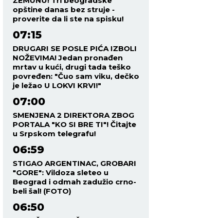
ZEMUNU! Tri beogradske
opštine danas bez struje -
proverite da li ste na spisku!
07:15
DRUGARI SE POSLE PIĆA IZBOLI
NOŽEVIMA! Jedan pronađen
mrtav u kući, drugi tada teško
povređen: "Čuo sam viku, dečko
je ležao U LOKVI KRVI!"
07:00
SMENJENA 2 DIREKTORA ZBOG
PORTALA "KO SI BRE TI"! Čitajte
u Srpskom telegrafu!
06:59
STIGAO ARGENTINAC, GROBARI
"GORE": Vildoza sleteo u
Beograd i odmah zadužio crno-
beli šal! (FOTO)
06:50