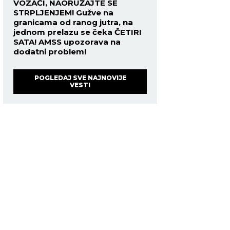
VOZAČI, NAORUŽAJTE SE
STRPLJENJEM! Gužve na
granicama od ranog jutra, na
jednom prelazu se čeka ČETIRI
SATA! AMSS upozorava na
dodatni problem!
POGLEDAJ SVE NAJNOVIJE
VESTI