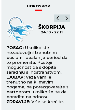
HOROSKOP
ŠKORPIJA
ST
24.10 - 22.11
23.
POSAO:
Ukoliko ste
POSAO:
Današnji 
nezadovoljni trenutnim
sastoji se u tome š
ste
poslom, idealan je period da
nadređeni odbijaj
to promenite. Postoji
originalne ideje i
mogućnost da sklopite
predloge. Sačekajt
saradnju s inostranstvom.
vreme za to.
ko
LJUBAV:
Veza vam je
LJUBAV:
Iskrenim
da
trenutno na klimavim
razgovorom povra
nogama, pa porazgovarajte s
narušeno poverenj
e
partnerom ukoliko želite da
distancu između va
poradite na odnosu.
partnera.
ZDRAVLJE:
Više se krećite.
ZDRAVLJE:
Dobro.