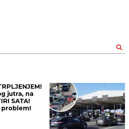
TRPLJENJEM!
 jutra, na
IRI SATA!
 problem!