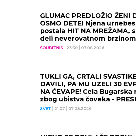
GLUMAC PREDLOŽIO ŽENI 
OSMO DETE! Njena urnebesn
postala HIT NA MREŽAMA, s
deli neverovatnom brzinom
ŠOUBIZNIS
23:30
07.08.2026
TUKLI GA, CRTALI SVASTIK
DAVILI, PA MU UZELI 30 EVR
NA ĆEVAPE! Cela Bugarska
zbog ubistva čoveka - PRE
PETORO MALOLETNIKA, UV
SVET
21:07
07.08.2026
JEZIVU ZAMKU!