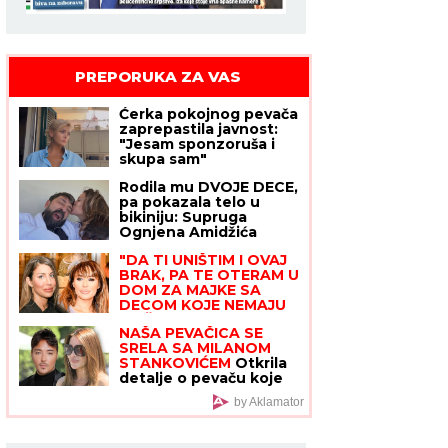
PREPORUKA ZA VAS
Ćerka pokojnog pevača
zaprepastila javnost:
"Jesam sponzoruša i
skupa sam"
Rodila mu DVOJE DECE,
pa pokazala telo u
bikiniju: Supruga
Ognjena Amidžića
NAPRAVILA BURU NA
"DA TI UNIŠTIM I OVAJ
MREŽAMA - svi poleteli
BRAK, PA TE OTERAM U
da komentarišu!
DOM ZA MAJKE SA
(FOTO)
DECOM KOJE NEMAJU
ZA ŽIVOT" U
jeku
NAŠA PEVAČICA SE
pretnji ženi Slobe
SRELA SA MILANOM
Radanovića, Ana Nikolić
STANKOVIĆEM
Otkrila
se oglasila: "Ne govori
detalje o pevaču koje
ništa!"
javnost ne zna,
by Aklamator
pomenula i njegov
POVRATAK o kom svi
pričaju (VIDEO)