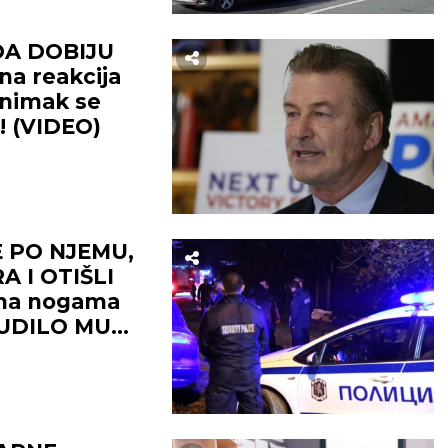
DA DOBIJU
a reakcija
nimak se
! (VIDEO)
E PO NJEMU,
A I OTIŠLI
 na nogama
SUDILO MU
UKLI GA U