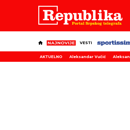
VESTI
AKTUELNO
Aleksandar Vučić
Aleksan