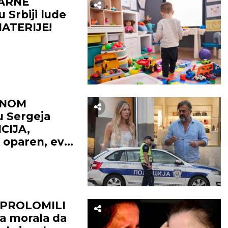
ARNE
 Srbiji lude
MATERIJE!
ŽNOM
 Sergeja
CIJA,
 oparen, evo
E PROLOMILI
a morala da