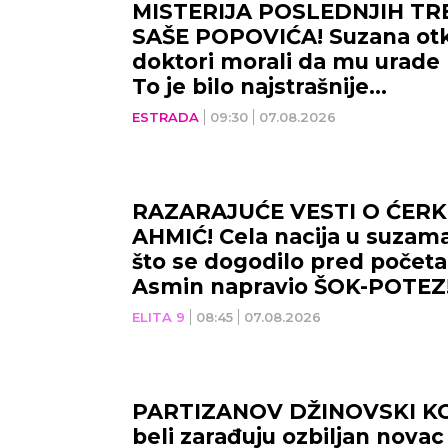
MISTERIJA POSLEDNJIH T
SAŠE POPOVIĆA! Suzana otkr
doktori morali da mu urade
To je bilo najstrašnije...
ESTRADA
09:30
07.08.2026
RAZARAJUĆE VESTI O ĆERK
AHMIĆ! Cela nacija u suzam
što se dogodilo pred početak
Asmin napravio ŠOK-POTEZ
ELITA 9
08:45
07.08.2026
PARTIZANOV DŽINOVSKI KO
beli zarađuju ozbiljan novac