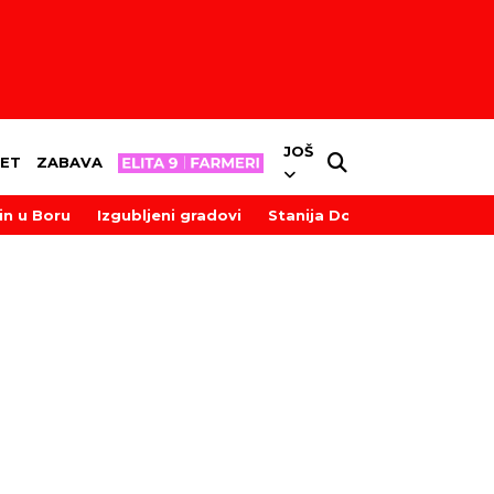
JOŠ
ET
ZABAVA
in u Boru
Izgubljeni gradovi
Stanija Dobrojević