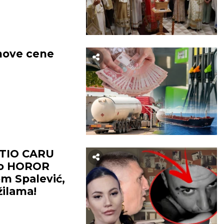
nove cene
TIO CARU
vao HOROR
om Spalević,
žilama!