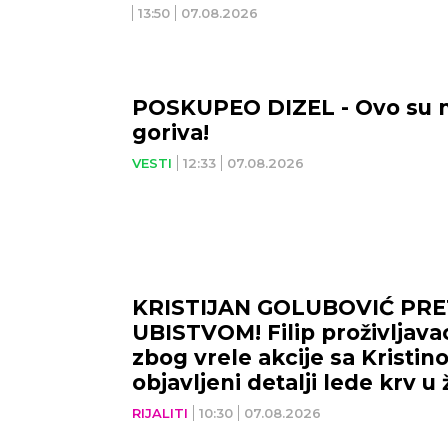
13:50
07.08.2026
POSKUPEO DIZEL - Ovo su 
goriva!
VESTI
12:33
07.08.2026
KRISTIJAN GOLUBOVIĆ PRE
UBISTVOM! Filip proživlja
zbog vrele akcije sa Kristin
objavljeni detalji lede krv u 
RIJALITI
10:30
07.08.2026