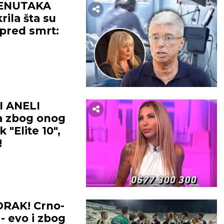
RENUTAKA
ila šta su
 pred smrt:
I ANELI
a zbog onog
 "Elite 10",
!
RAK! Crno-
 - evo i zbog