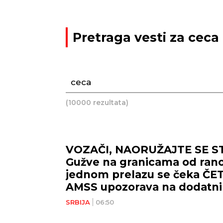
Pretraga vesti za ceca
(10000 rezultata)
VOZAČI, NAORUŽAJTE SE S
Gužve na granicama od ranog
jednom prelazu se čeka ČET
AMSS upozorava na dodatni
SRBIJA
06:50