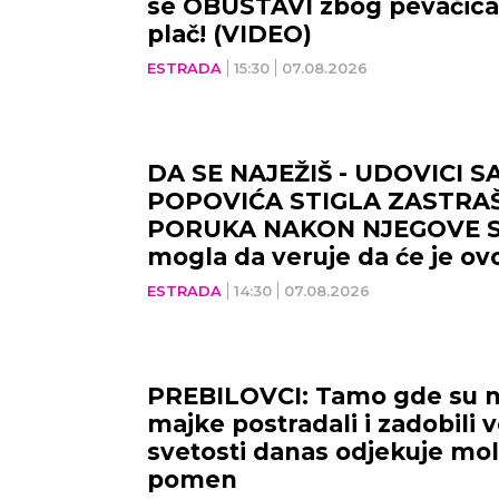
se OBUSTAVI zbog pevačica,
plač! (VIDEO)
ESTRADA
15:30
07.08.2026
DA SE NAJEŽIŠ - UDOVICI S
POPOVIĆA STIGLA ZASTRA
PORUKA NAKON NJEGOVE SM
mogla da veruje da će je ovo
ESTRADA
14:30
07.08.2026
PREBILOVCI: Tamo gde su n
majke postradali i zadobili 
svetosti danas odjekuje mol
pomen