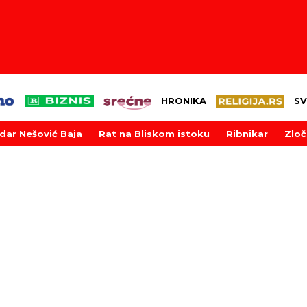
HRONIKA
SV
dar Nešović Baja
Rat na Bliskom istoku
Ribnikar
Zloč