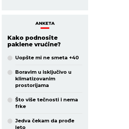
ANKETA
Kako podnosite
paklene vrućine?
Uopšte mi ne smeta +40
Boravim u isključivo u
klimatizovanim
prostorijama
Što više tečnosti i nema
frke
Jedva čekam da prođe
leto