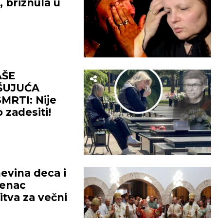
 briznula u
AŠE
ŠUJUĆA
RTI: Nije
 zadesiti!
evina deca i
venac
itva za večni