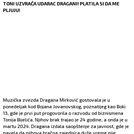
TONI UZVRAĆA UDARAC DRAGANI! PLATILA SI DA ME
PLJUJU!
Muzička zvezda Dragana Mirković gostovala je u
ponedeljak kod Bojana Jovanovskog, poznatijeg kao Boki
13, gde je prvi put progovorila o razvodu od biznismena
Tonija Bijelića. Njihov brak trajao je 24 godine, a onda je u
martu 2024. Dragana izdala saopštenje za javnost, gde je
navela da njihova bračna zajednica duže vreme nije