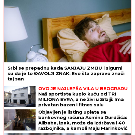
Srbi se prepadnu kada SANJAJU ZMIJU i sigurni
su da je to ĐAVOLJI ZNAK: Evo šta zapravo znači
taj san
OVO JE NAJLEPŠA VILA U BEOGRADU
Naš sportista kupio kuću od TRI
MILIONA EVRA, a ne živi u Srbiji: Ima
privatan bazen i fitnes salu
Objavljen je listing uplata sa
bankovnog računa Asmina Durdžića:
Alibaba, ipak, može da izdržava i 40
razbojnika, a kamoli Maju Marinković