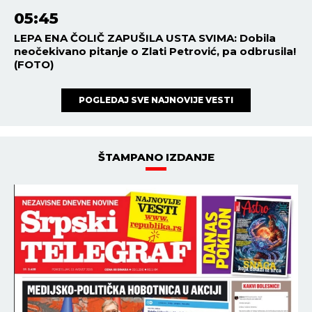
05:45
LEPA ENA ČOLIČ ZAPUŠILA USTA SVIMA: Dobila
neočekivano pitanje o Zlati Petrović, pa odbrusila!
(FOTO)
POGLEDAJ SVE NAJNOVIJE VESTI
ŠTAMPANO IZDANJE