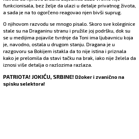
funkcionisala, bez želje da ulazi u detalje privatnog života,
a sada je na to ogorčeno reagovao njen bivši suprug.
O njihovom razvodu se mnogo pisalo. Skoro sve koleginice
stale su na Draganinu stranu i pružile joj podršku, dok su
se u medijima pojavile tvrdnje da Toni ima ljubavnicu koja
je, navodno, ostala u drugom stanju. Dragana je u
razgovoru sa Bokijem istakla da to nije istina i priznala
kako je prelomila da stavi tačku na brak, iako nije želela da
iznosi više detalja o razlozima razlaza.
PATRIOTA!
JOKIĆU,
SRBINE!
Džoker i zvanično na
spisku selektora!