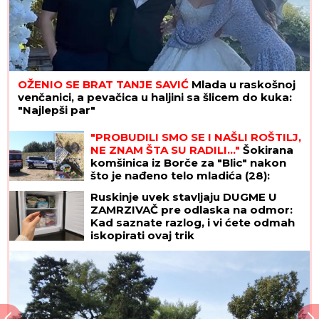
OŽENIO SE BRAT TANJE SAVIĆ
Mlada u raskošnoj
venčanici, a pevačica u haljini sa šlicem do kuka:
"Najlepši par"
"PROBUDILI SMO SE I NAŠLI ROŠTILJ,
NE ZNAM ŠTA SU RADILI..."
Šokirana
komšinica iz Borče za "Blic" nakon
što je nađeno telo mladića (28):
Potresni prizori sa lica mesta (FOTO,
Ruskinje uvek stavljaju DUGME U
VIDEO)
ZAMRZIVAČ pre odlaska na odmor:
Kad saznate razlog, i vi ćete odmah
iskopirati ovaj trik