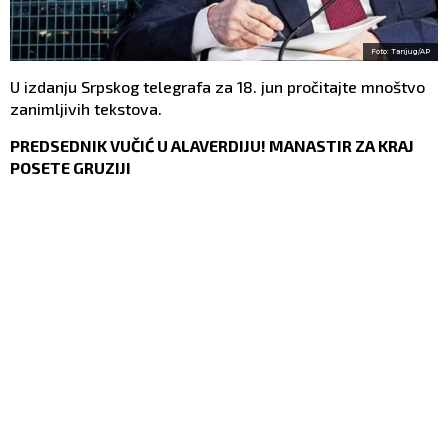
Foto: Tanjug/AP
U izdanju Srpskog telegrafa za 18. jun pročitajte mnoštvo
zanimljivih tekstova.
PREDSEDNIK VUČIĆ U ALAVERDIJU! MANASTIR ZA KRAJ
POSETE GRUZIJI