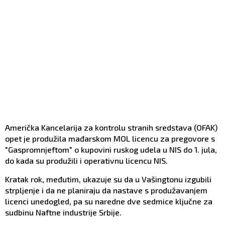
Američka Kancelarija za kontrolu stranih sredstava (OFAK)
opet je produžila mađarskom MOL licencu za pregovore s
"Gaspromnjeftom" o kupovini ruskog udela u NIS do 1. jula,
do kada su produžili i operativnu licencu NIS.
Kratak rok, međutim, ukazuje su da u Vašingtonu izgubili
strpljenje i da ne planiraju da nastave s produžavanjem
licenci unedogled, pa su naredne dve sedmice ključne za
sudbinu Naftne industrije Srbije.