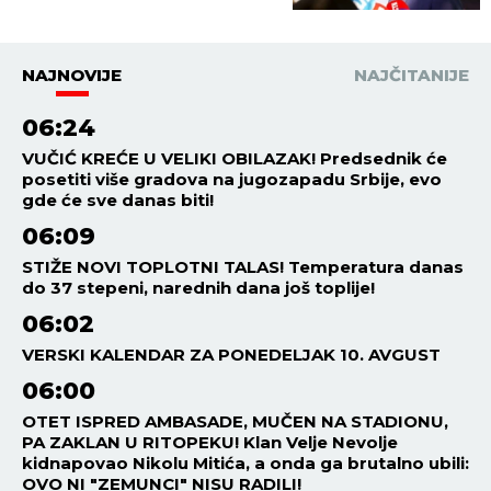
NAJNOVIJE
NAJČITANIJE
06:24
VUČIĆ KREĆE U VELIKI OBILAZAK! Predsednik će
posetiti više gradova na jugozapadu Srbije, evo
gde će sve danas biti!
06:09
STIŽE NOVI TOPLOTNI TALAS! Temperatura danas
do 37 stepeni, narednih dana još toplije!
06:02
VERSKI KALENDAR ZA PONEDELJAK 10. AVGUST
06:00
OTET ISPRED AMBASADE, MUČEN NA STADIONU,
PA ZAKLAN U RITOPEKU! Klan Velje Nevolje
kidnapovao Nikolu Mitića, a onda ga brutalno ubili:
OVO NI "ZEMUNCI" NISU RADILI!