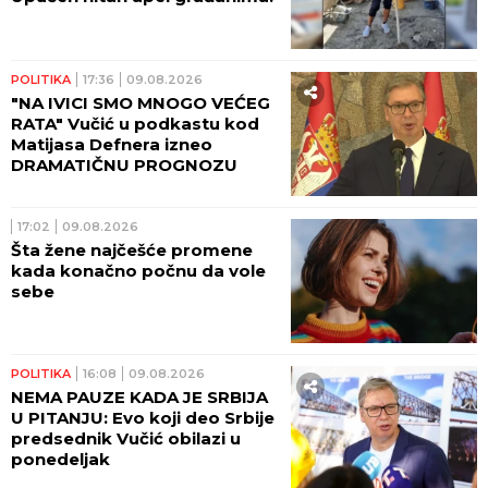
POLITIKA
17:36
09.08.2026
"NA IVICI SMO MNOGO VEĆEG
RATA" Vučić u podkastu kod
Matijasa Defnera izneo
DRAMATIČNU PROGNOZU
17:02
09.08.2026
Šta žene najčešće promene
kada konačno počnu da vole
sebe
POLITIKA
16:08
09.08.2026
NEMA PAUZE KADA JE SRBIJA
U PITANJU: Evo koji deo Srbije
predsednik Vučić obilazi u
ponedeljak