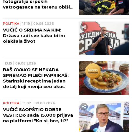
fotografija srpskih
vatrogasaca na terenu obišla
zemlju (FOTO)
POLITIKA
13:19
09.08.2026
VUČIĆ O SRBIMA NA KIM:
Država radi sve kako bi im
olakšala život
13:15
09.08.2026
BAŠ OVAKO SE NEKADA
SPREMAO PILEĆI PAPRIKAŠ:
Starinski recept ima jedan
detalj koji menja ceo ukus
POLITIKA
13:02
09.08.2026
VUČIĆ SAOPŠTIO DOBRE
VESTI: Do sada 15.000 prijava
na platformi "Ko si, bre, ti?"