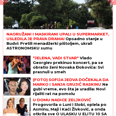
NAORUŽANI I MASKIRANI UPALI U SUPERMARKET,
USLEDILA JE PRAVA DRAMA!
Opsadno stanje u
Budvi: Pretili menadžerki pištoljem, ukrali
ASTRONOMSKU sumu
"JELENA, VADI STVAR"
Vlado
Georgiev prekinuo koncert, pa se
obratio ženi Novaka Đokovića: Svi
prasnuli u smeh
(FOTO) SOFIJA JEDVA DOČEKALA DA
MARKO I SANJA GRUJIĆ RASKINU
Ne
gubi vreme, evo šta je uradila: Novi
rijaliti rat na pomolu
U DOMU NADICE ZELJKOVIĆ
Progovorila o Luni i Slobi, oplela po
Asminu, Maji i Kaći Živković, a onda
otkrila sve O ULASKU U ELITU 10 SA