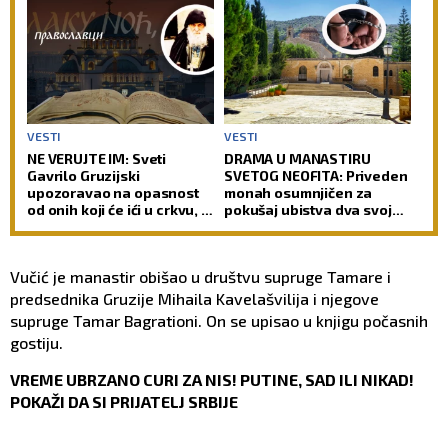
nad čovečanstvom
VESTI
VESTI
NE VERUJTE IM: Sveti
DRAMA U MANASTIRU
Gavrilo Gruzijski
SVETOG NEOFITA: Priveden
upozoravao na opasnost
monah osumnjičen za
od onih koji će ići u crkvu, a
pokušaj ubistva dva svoja
ipak neće biti pravi hrišćani
sabrata
Vučić je manastir obišao u društvu supruge Tamare i
predsednika Gruzije Mihaila Kavelašvilija i njegove
supruge Tamar Bagrationi. On se upisao u knjigu počasnih
gostiju.
VREME UBRZANO CURI ZA NIS! PUTINE, SAD ILI NIKAD!
POKAŽI DA SI PRIJATELJ SRBIJE