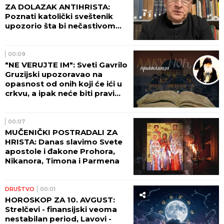
ZA DOLAZAK ANTIHRISTA:
Poznati katolički sveštenik
upozorio šta bi nečastivom
moglo da omogući kontrolu
nad čovečanstvom
00:09
"NE VERUJTE IM": Sveti Gavrilo
Gruzijski upozoravao na
opasnost od onih koji će ići u
crkvu, a ipak neće biti pravi
hrišćani
00:07
MUČENIČKI POSTRADALI ZA
HRISTA: Danas slavimo Svete
apostole i đakone Prohora,
Nikanora, Timona i Parmena
DRUŠTVO
00:01
HOROSKOP ZA 10. AVGUST:
Strelčevi - finansijski veoma
nestabilan period, Lavovi -