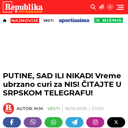
VESTI
PUTINE, SAD ILI NIKAD! Vreme
ubrzano curi za NIS! ČITAJTE U
SRPSKOM TELEGRAFU!
AUTOR:
M.M.
VESTI
18.06.2026
07:00