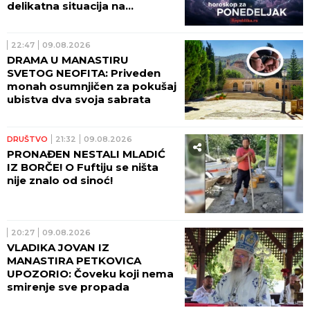
delikatna situacija na
ljubavnom planu!
22:47
09.08.2026
DRAMA U MANASTIRU
SVETOG NEOFITA: Priveden
monah osumnjičen za pokušaj
ubistva dva svoja sabrata
DRUŠTVO
21:32
09.08.2026
PRONAĐEN NESTALI MLADIĆ
IZ BORČE! O Fuftiju se ništa
nije znalo od sinoć!
20:27
09.08.2026
VLADIKA JOVAN IZ
MANASTIRA PETKOVICA
UPOZORIO: Čoveku koji nema
smirenje sve propada