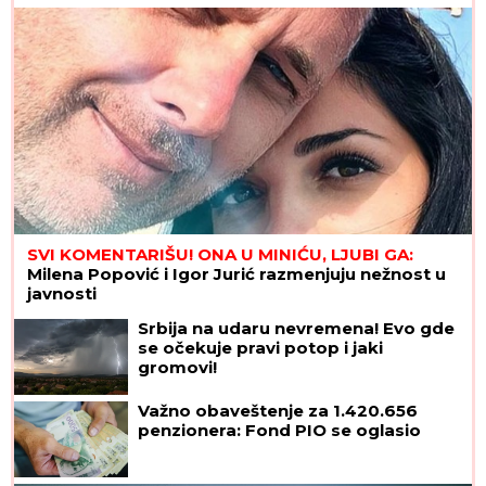
KIJOM: "Dečko joj je sportista"
(VIDEO)
SVI KOMENTARIŠU! ONA U MINIĆU, LJUBI GA:
Milena Popović i Igor Jurić razmenjuju nežnost u
javnosti
Srbija na udaru nevremena! Evo gde
se očekuje pravi potop i jaki
gromovi!
Važno obaveštenje za 1.420.656
penzionera: Fond PIO se oglasio