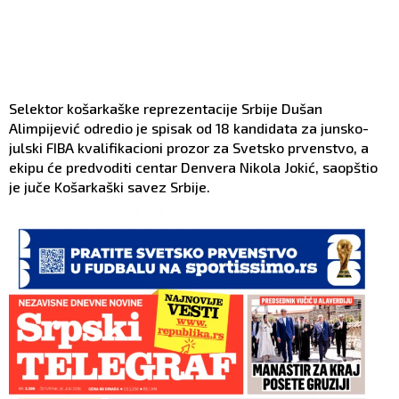
Selektor košarkaške reprezentacije Srbije Dušan
Alimpijević odredio je spisak od 18 kandidata za junsko-
julski FIBA kvalifikacioni prozor za Svetsko prvenstvo, a
ekipu će predvoditi centar Denvera Nikola Jokić, saopštio
je juče Košarkaški savez Srbije.