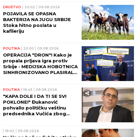
DRUŠTVO
20:02
09.08.2026
POJAVILA SE OPASNA
BAKTERIJA NA JUGU SRBIJE
Stoka hitno poslata u
kafileriju
POLITIKA
20:00
09.08.2026
OPERACIJA "DRON"! Kako je
propala prljava igra protiv
Srbije - MEDIJSKA HOBOTNICA
SINHRONIZOVANO PLASIRALA
I ŠIRILA BEZOČNU
IZMIŠLJOTINU!
POLITIKA
19:45
09.08.2026
"KAPA DOLE I DA TI SE SVI
POKLONE!" Đukanović
pohvalio političku veštinu
predsednika Vučića zbog
spoljne politike koju vodi!
19:02
09.08.2026