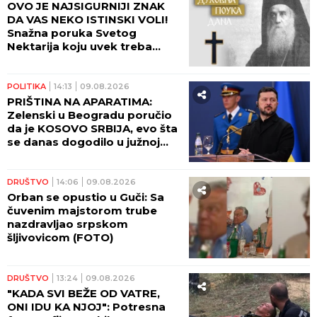
OVO JE NAJSIGURNIJI ZNAK
DA VAS NEKO ISTINSKI VOLI!
Snažna poruka Svetog
Nektarija koju uvek treba
imati na umu!
POLITIKA
14:13
09.08.2026
PRIŠTINA NA APARATIMA:
Zelenski u Beogradu poručio
da je KOSOVO SRBIJA, evo šta
se danas dogodilo u južnoj
pokrajini!
DRUŠTVO
14:06
09.08.2026
Orban se opustio u Guči: Sa
čuvenim majstorom trube
nazdravljao srpskom
šljivovicom (FOTO)
DRUŠTVO
13:24
09.08.2026
"KADA SVI BEŽE OD VATRE,
ONI IDU KA NJOJ": Potresna