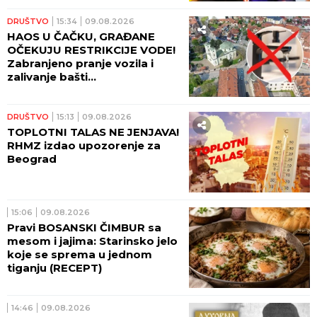
DRUŠTVO
15:34
09.08.2026
HAOS U ČAČKU, GRAĐANE
OČEKUJU RESTRIKCIJE VODE!
Zabranjeno pranje vozila i
zalivanje bašti...
DRUŠTVO
15:13
09.08.2026
TOPLOTNI TALAS NE JENJAVA!
RHMZ izdao upozorenje za
Beograd
15:06
09.08.2026
Pravi BOSANSKI ČIMBUR sa
mesom i jajima: Starinsko jelo
koje se sprema u jednom
tiganju (RECEPT)
14:46
09.08.2026