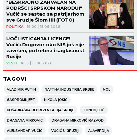
"BESKRAJNO ZAHVALAN NA
PODRŠCI SRPSKOM NARODU!"
Vučić se sastao sa patrijarhom
sve Gruzije Šiom III! (FOTO)
POLITIKA
19:00
15.06.2026
UOČI ISTICANJA LICENCE!
Vučić: Dogovor oko NIS još nije
završen, potrebna i saglasnost
Rusije
VESTI
16:15
15.06.2026
TAGOVI
VLADIMIR PUTIN
NAFTNA INDUSTRIJA SRBIJE
MOL
GASPROMNJEFT
NIKOLA JOKIĆ
KOŠARKAŠKA REPREZENTACIJA SRBIJE
TONI BIJELIĆ
DRAGANA MIRKOVIC
DRAGANA MIRKOVIĆ RAZVOD
ALEKSANDAR VUČIĆ
VUČIĆ U GRUZIJI
ALAVERDIJA