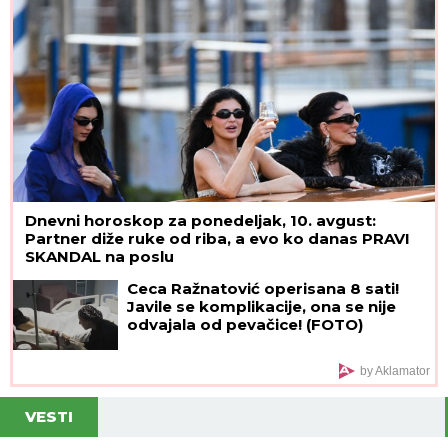
Dnevni horoskop za ponedeljak, 10. avgust:
Partner diže ruke od riba, a evo ko danas PRAVI
SKANDAL na poslu
Ceca Ražnatović operisana 8 sati!
Javile se komplikacije, ona se nije
odvajala od pevačice! (FOTO)
by Aklamator
VESTI