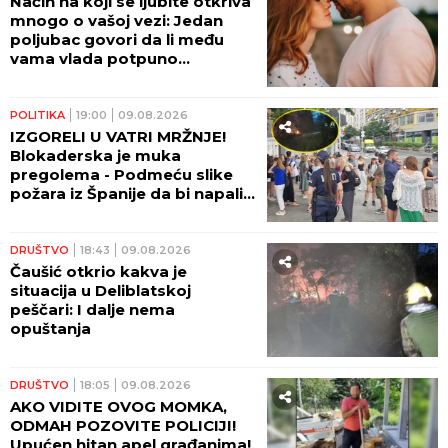
Način na koji se ljubite otkriva
mnogo o vašoj vezi: Jedan
poljubac govori da li među
vama vlada potpuno
poverenje
POLITIKA
19:00
09.08.2026
IZGORELI U VATRI MRŽNJE!
Blokaderska je muka
pregolema - Podmeću slike
požara iz Španije da bi napali
Srbiju!
DRUŠTVO
18:43
09.08.2026
Čaušić otkrio kakva je
situacija u Deliblatskoj
peščari: I dalje nema
opuštanja
DRUŠTVO
18:05
09.08.2026
AKO VIDITE OVOG MOMKA,
ODMAH POZOVITE POLICIJI!
Upućen hitan apel građanima!