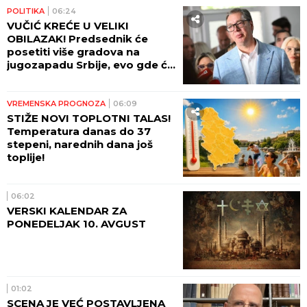
POLITIKA
06:24
VUČIĆ KREĆE U VELIKI
OBILAZAK! Predsednik će
posetiti više gradova na
jugozapadu Srbije, evo gde će
sve danas biti!
VREMENSKA PROGNOZA
06:09
STIŽE NOVI TOPLOTNI TALAS!
Temperatura danas do 37
stepeni, narednih dana još
toplije!
06:02
VERSKI KALENDAR ZA
PONEDELJAK 10. AVGUST
01:02
SCENA JE VEĆ POSTAVLJENA