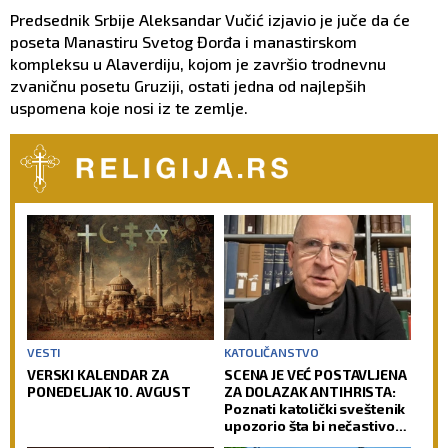
Predsednik Srbije Aleksandar Vučić izjavio je juče da će
poseta Manastiru Svetog Đorđa i manastirskom
kompleksu u Alaverdiju, kojom je završio trodnevnu
zvaničnu posetu Gruziji, ostati jedna od najlepših
uspomena koje nosi iz te zemlje.
VESTI
KATOLIČANSTVO
VERSKI KALENDAR ZA
SCENA JE VEĆ POSTAVLJENA
PONEDELJAK 10. AVGUST
ZA DOLAZAK ANTIHRISTA:
Poznati katolički sveštenik
upozorio šta bi nečastivom
moglo da omogući kontrolu