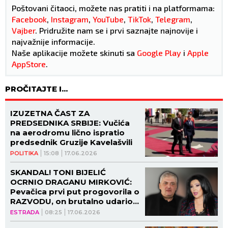
Poštovani čitaoci, možete nas pratiti i na platformama:
Facebook
,
Instagram
,
YouTube
,
TikTok
,
Telegram
,
Vajber
. Pridružite nam se i prvi saznajte najnovije i
najvažnije informacije.
Naše aplikacije možete skinuti sa
Google Play
i
Apple
AppStore
.
PROČITAJTE I...
IZUZETNA ČAST ZA
PREDSEDNIKA SRBIJE: Vučića
na aerodromu lično ispratio
predsednik Gruzije Kavelašvili
POLITIKA
15:08
17.06.2026
SKANDAL! TONI BIJELIĆ
OCRNIO DRAGANU MIRKOVIĆ:
Pevačica prvi put progovorila o
RAZVODU, on brutalno udario!
(FOTO)
ESTRADA
08:25
17.06.2026