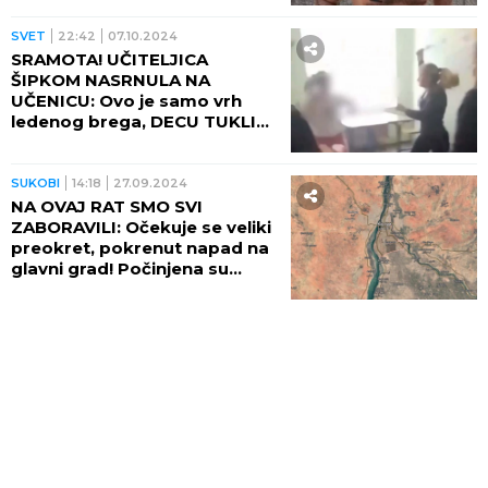
odbrane
SVET
22:42
07.10.2024
SRAMOTA! UČITELJICA
ŠIPKOM NASRNULA NA
UČENICU: Ovo je samo vrh
ledenog brega, DECU TUKLI
KAIŠEVIMA I ELEKTRIČNIM
KABLOVIMA (VIDEO)
SUKOBI
14:18
27.09.2024
NA OVAJ RAT SMO SVI
ZABORAVILI: Očekuje se veliki
preokret, pokrenut napad na
glavni grad! Počinjena su
STRAVIČNA zverstva! (VIDEO)