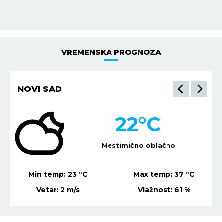
VREMENSKA PROGNOZA
NIŠ
23
°C
Mestimično oblačno
Min temp:
22
°C
Max temp:
36
°C
Vetar:
1
m/s
Vlažnost:
72
%