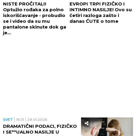
NISTE PROČITALI!
EVROPI TRPI FIZIČKO I
Optužio rođaka za polno
INTIMNO NASILJE! Ovo su
iskorišćavanje - probudio
četiri razloga zašto i
se i video da su mu
danas ĆUTE o tome
pantalone skinute dok ga
je...
SVET
19:31
29.01.2026
DRAMATIČNI PODACI, FIZIČKO
I SE**UALNO NASILJE U