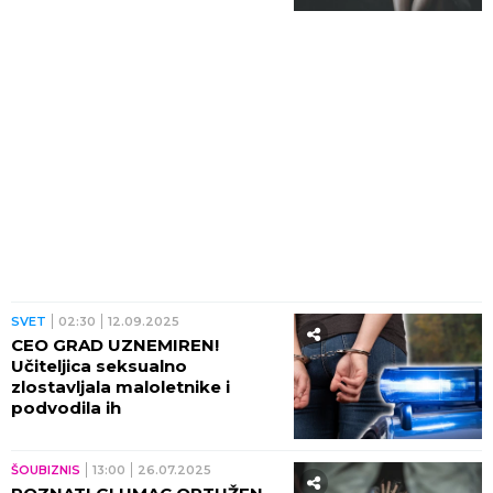
SVET
02:30
12.09.2025
CEO GRAD UZNEMIREN!
Učiteljica seksualno
zlostavljala maloletnike i
podvodila ih
ŠOUBIZNIS
13:00
26.07.2025