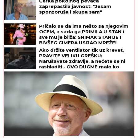
Ćerka pokojnog pevača
zaprepastila javnost: "Jesam
sponzoruša i skupa sam"
Pričalo se da ima nešto sa njegovim
OCEM, a sada ga PRIMILA U STAN i
sve mu je bliža: SNIMAK STANIJE I
BIVŠEG CIMERA USIJAO MREŽE!
(VIDEO)
Ako držite ventilator tik uz krevet,
PRAVITE VELIKU GREŠKU:
Narušavate zdravlje, a nećete se ni
rashladiti - OVO DUGME malo ko
koristi, a pravi najveću razliku