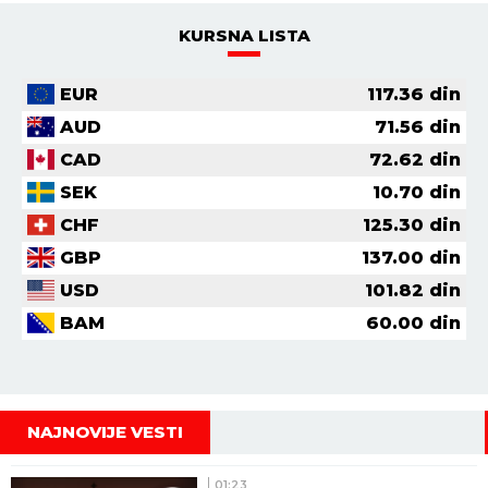
KURSNA LISTA
EUR
117.36
din
AUD
71.56
din
CAD
72.62
din
SEK
10.70
din
CHF
125.30
din
GBP
137.00
din
USD
101.82
din
BAM
60.00
din
NAJNOVIJE VESTI
01:23