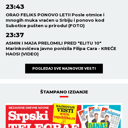
23:43
ORAO FELIKS PONOVO LETI! Posle otmice i
mnogih muka vraćen u Srbiju i ponovo kod
Subotice pušten u prirodu! (FOTO)
23:37
ASMIN I MAJA PRELOMILI PRED "ELITU 10"
Marinkovićeva javno ponizila Filipa Cara - KREĆE
HAOS! (VIDEO)
POGLEDAJ SVE NAJNOVIJE VESTI
ŠTAMPANO IZDANJE