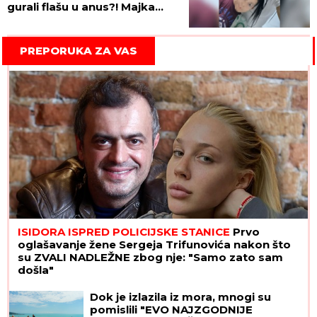
gurali flašu u anus?! Majka
zlostavljanog dečaka dobila
pitanje: Kako ste mogli da
prijavite moje dete?!
PREPORUKA ZA VAS
ISIDORA ISPRED POLICIJSKE STANICE
Prvo
oglašavanje žene Sergeja Trifunovića nakon što
su ZVALI NADLEŽNE zbog nje: "Samo zato sam
došla"
Dok je izlazila iz mora, mnogi su
pomislili "EVO NAJZGODNIJE