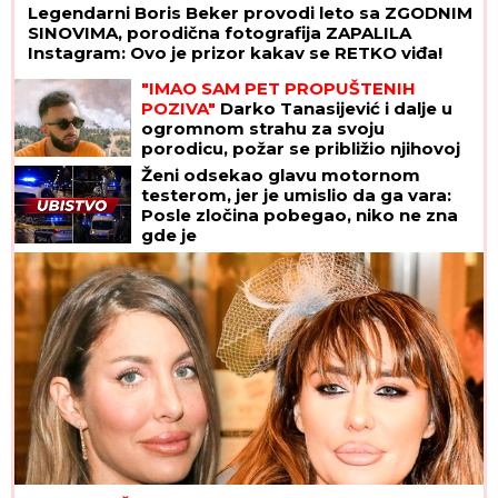
Legendarni Boris Beker provodi leto sa ZGODNIM
SINOVIMA, porodična fotografija ZAPALILA
Instagram: Ovo je prizor kakav se RETKO viđa!
"IMAO SAM PET PROPUŠTENIH
POZIVA"
Darko Tanasijević i dalje u
ogromnom strahu za svoju
porodicu, požar se približio njihovoj
kući: "Prva reč koju sam čuo -
Ženi odsekao glavu motornom
IZGOREĆEMO"
testerom, jer je umislio da ga vara:
Posle zločina pobegao, niko ne zna
gde je