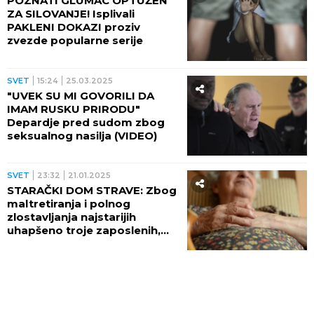
POZNATI GLUMAC OPTUŽEN
ZA SILOVANJE! Isplivali
PAKLENI DOKAZI proziv
zvezde popularne serije
SVET
15:24
25.03.2025
"UVEK SU MI GOVORILI DA
IMAM RUSKU PRIRODU"
Depardje pred sudom zbog
seksualnog nasilja (VIDEO)
SVET
23:32
21.01.2025
STARAČKI DOM STRAVE: Zbog
maltretiranja i polnog
zlostavljanja najstarijih
uhapšeno troje zaposlenih,
KAMERE SVE SNIMILE