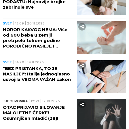
PORASTU: Najnovije brojke
zabrinule sve
SVET
13:09
20.11.2025
HOROR KAKVOG NEMA: Više
od 600 beba u zemlji
pretrpelo tokom godine
PORODIČNO NASILJE I
ZLOSTAVLJANJE
SVET
14:20
19.11.2025
"BEZ PRISTANKA, TO JE
NASILJE!": Italija jednoglasno
usvojila VEOMA VAŽAN zakon
JUGOHRONIKA
17:39
12.10.2025
OTAC PRIJAVIO SILOVANJE
MALOLETNE ĆERKE!
Osumnjičen mladić (28)!