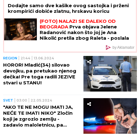
Dodajte samo dve kašike ovog sastojka i prženi
krompirići dobiće zlatnu, hrskavu koricu
(FOTO) NALAZI SE DALEKO OD
BEOGRADA
Prva objava Jelene
Radanović nakon što joj je Ana
Nikolić pretila zbog Raleta - poslala
joj jezive poruke
by Aklamator
REGION
21:44
13.06.2024
HOROR! Mladić(34) silovao
devojku, pa pretukao njenog
dečka! Pre toga radili JEZIVE
stvari u STANU!
SVET
03:00
22.05.2024
"AKO TE NE MOGU IMATI JA,
NEĆE TE IMATI NIKO" Zločin
koji je zgrozio zemlju -
zadavio maloletnicu, pa
oskrnavio njeno telo (VIDEO)