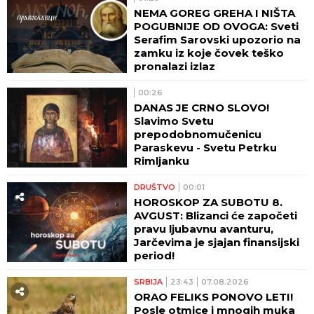
NEMA GOREG GREHA I NIŠTA
POGUBNIJE OD OVOGA: Sveti
Serafim Sarovski upozorio na
zamku iz koje čovek teško
pronalazi izlaz
00:26
DANAS JE CRNO SLOVO!
Slavimo Svetu
prepodobnomučenicu
Paraskevu - Svetu Petrku
Rimljanku
DRUŠTVO
00:01
HOROSKOP ZA SUBOTU 8.
AVGUST: Blizanci će započeti
pravu ljubavnu avanturu,
Jarčevima je sjajan finansijski
period!
SRBIJA
23:43
07.08.2026
ORAO FELIKS PONOVO LETI!
Posle otmice i mnogih muka