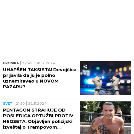
HRONIKA
22:49
30.12.2024
UHAPŠEN TAKSISTA! Devojčica
prijavila da ju je polno
uznemiravao u NOVOM
PAZARU?
SVET
21:50
22.11.2024
PENTAGON STRAHUJE OD
POSLEDICA OPTUŽBI PROTIV
HEGSETA: Objavljen policijski
izveštaj o Trampovom
kandidatu za ministra