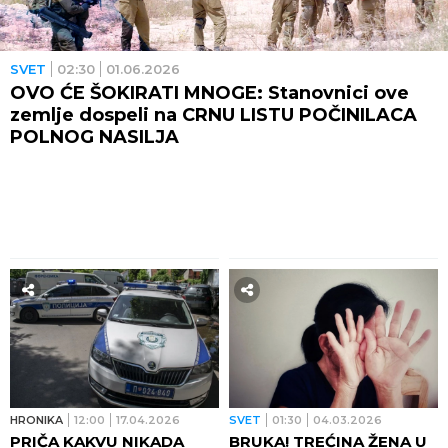
SVET
02:30
01.06.2026
OVO ĆE ŠOKIRATI MNOGE: Stanovnici ove
zemlje dospeli na CRNU LISTU POČINILACA
POLNOG NASILJA
HRONIKA
12:00
17.04.2026
SVET
01:30
04.03.2026
PRIČA KAKVU NIKADA
BRUKA! TREĆINA ŽENA U