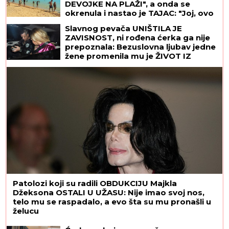
DEVOJKE NA PLAŽI", a onda se
okrenula i nastao je TAJAC: "Joj, ovo
izgleda kao žuljevi"
Slavnog pevača UNIŠTILA JE
ZAVISNOST, ni rođena ćerka ga nije
prepoznala: Bezuslovna ljubav jedne
žene promenila mu je ŽIVOT IZ
KORENA
Patolozi koji su radili OBDUKCIJU Majkla
Džeksona OSTALI U UŽASU: Nije imao svoj nos,
telo mu se raspadalo, a evo šta su mu pronašli u
želucu