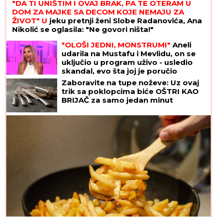
"DA TI UNIŠTIM I OVAJ BRAK, PA TE OTERAM U
DOM ZA MAJKE SA DECOM KOJE NEMAJU ZA
ŽIVOT" U
jeku pretnji ženi Slobe Radanovića, Ana
Nikolić se oglasila: "Ne govori ništa!"
"OLOŠI JEDNI, MONSTRUMI"
Aneli
udarila na Mustafu i Mevlidu, on se
uključio u program uživo - usledio
skandal, evo šta joj je poručio
Asminov otac
Zaboravite na tupe noževe: Uz ovaj
trik sa poklopcima biće OŠTRI KAO
BRIJAČ za samo jedan minut