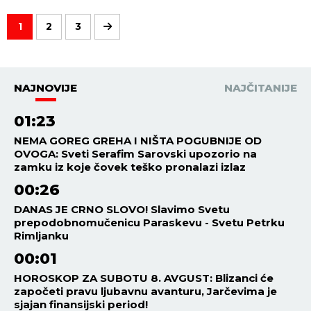
1
2
3
NAJNOVIJE
NAJČITANIJE
01:23
NEMA GOREG GREHA I NIŠTA POGUBNIJE OD
OVOGA: Sveti Serafim Sarovski upozorio na
zamku iz koje čovek teško pronalazi izlaz
00:26
DANAS JE CRNO SLOVO! Slavimo Svetu
prepodobnomučenicu Paraskevu - Svetu Petrku
Rimljanku
00:01
HOROSKOP ZA SUBOTU 8. AVGUST: Blizanci će
započeti pravu ljubavnu avanturu, Jarčevima je
sjajan finansijski period!