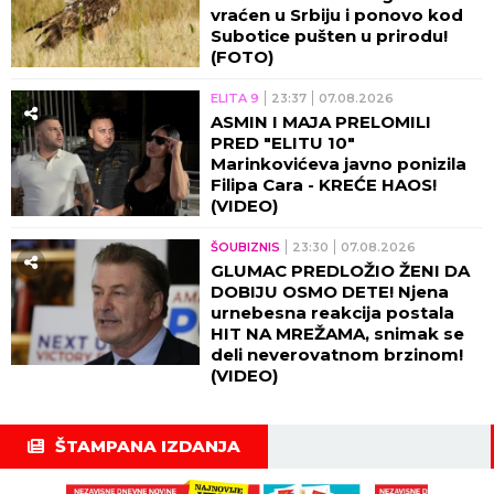
vraćen u Srbiju i ponovo kod
Subotice pušten u prirodu!
(FOTO)
ELITA 9
23:37
07.08.2026
ASMIN I MAJA PRELOMILI
PRED "ELITU 10"
Marinkovićeva javno ponizila
Filipa Cara - KREĆE HAOS!
(VIDEO)
ŠOUBIZNIS
23:30
07.08.2026
GLUMAC PREDLOŽIO ŽENI DA
DOBIJU OSMO DETE! Njena
urnebesna reakcija postala
HIT NA MREŽAMA, snimak se
deli neverovatnom brzinom!
(VIDEO)
ŠTAMPANA IZDANJA