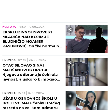
KULTURA
18:59
19.09.2024
EKSKLUZIVNO! ISPOVEST
MLADIĆA NAD KOJIM JE
BLUDNIČIO MOAMER
KASUMOVIĆ: On živi normalno,
a ja ni roditeljima nisam smeo
da kažem šta sam preživeo!
HRONIKA
07:30
26.06.2024
OTAC SILOVAO SINA I
MALIŠANOVOG DRUGA:
Njegova odbrana je šokirala
javnost, a uskoro bi mogao
da se nađe na SLOBODI!
HRONIKA
15:33
14.06.2024
UŽAS U OSNOVNOJ ŠKOLI U
BOLJEVCIMA! Učeniku trećeg
razreda na velikom odmoru