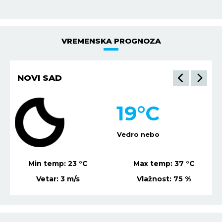
VREMENSKA PROGNOZA
NIŠ
21
°C
Vedro nebo
Min temp:
22
°C
Max temp:
36
°C
Vetar:
1
m/s
Vlažnost:
78
%