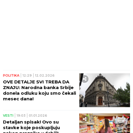
POLITIKA
12:29
12.02.2026
OVE DETALJE SVI TREBA DA
ZNAJU: Narodna banka Srbije
donela odluku koju smo čekali
mesec dana!
VESTI
19:03
01.01.2026
Detaljan spisak! Ovo su
stavke koje poskupljuju