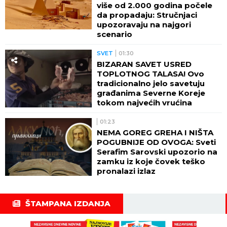
više od 2.000 godina počele
da propadaju: Stručnjaci
upozoravaju na najgori
scenario
SVET
01:30
BIZARAN SAVET USRED
TOPLOTNOG TALASA! Ovo
tradicionalno jelo savetuju
građanima Severne Koreje
tokom najvećih vrućina
01:23
NEMA GOREG GREHA I NIŠTA
POGUBNIJE OD OVOGA: Sveti
Serafim Sarovski upozorio na
zamku iz koje čovek teško
pronalazi izlaz
ŠTAMPANA IZDANJA