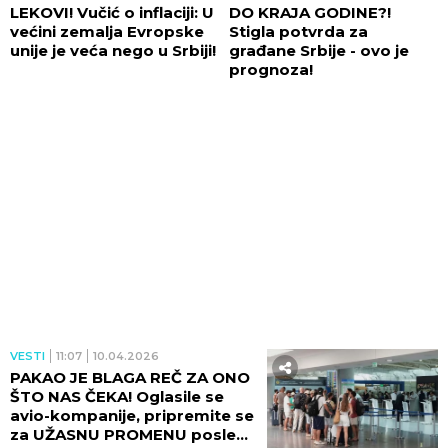
LEKOVI! Vučić o inflaciji: U
DO KRAJA GODINE?!
većini zemalja Evropske
Stigla potvrda za
unije je veća nego u Srbiji!
građane Srbije - ovo je
prognoza!
VESTI
11:07
10.04.2026
PAKAO JE BLAGA REČ ZA ONO
ŠTO NAS ČEKA! Oglasile se
avio-kompanije, pripremite se
za UŽASNU PROMENU posle