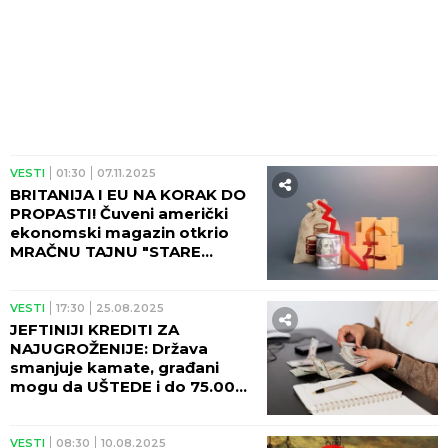
VESTI
01:30
07.11.2025
BRITANIJA I EU NA KORAK DO
PROPASTI! Čuveni američki
ekonomski magazin otkrio
MRAČNU TAJNU "STARE
DAME"
VESTI
17:30
25.08.2025
JEFTINIJI KREDITI ZA
NAJUGROŽENIJE: Država
smanjuje kamate, građani
mogu da UŠTEDE i do 75.000
dinara!
VESTI
08:30
10.08.2025