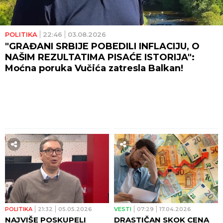
POLITIKA
22:46
03.08.2026
"GRAĐANI SRBIJE POBEDILI INFLACIJU, O
NAŠIM REZULTATIMA PISAĆE ISTORIJA":
Moćna poruka Vučića zatresla Balkan!
POLITIKA
21:32
05.05.2026
VESTI
07:29
17.04.2026
NAJVIŠE POSKUPELI
DRASTIČAN SKOK CENA