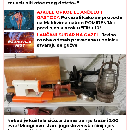
zauvek biti otac mog deteta..."
AJKULE OPKOLILE ANĐELU I
GASTOZA
Pokazali kako se provode
na Maldivima nakon POMIRENJA i
pred njen ulazak u "Elitu 10" -
komentari samo pljušte (VIDEO)
LANČANI SUDAR NA GAZELI
Jedna
osoba odmah prevezena u bolnicu,
stvaraju se gužve
Nekad je koštala siću, a danas za nju traže i 200
evra! Mnogi ovu staru jugoslovensku činiju još