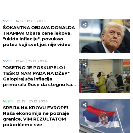
SVET
14:17
12.05.2025
ŠOKANTNA OBJAVA DONALDA
TRAMPA! Obara cene lekova,
"ukida inflaciju", povukao
potez koji svet još nije video
SVET
17:48
27.12.2024
"OSETNO JE POSKUPELO I
TEŠKO NAM PADA NA DŽEP"
Galopirajuća inflacija
primorala Ruse da stegnu kaiš
uoči praznika
VESTI
12:39
27.12.2024
SRBIJA NA KROVU EVROPE!
Naša ekonomija ne poznaje
granice, VIM REZULTATOM
pokorićemo sve