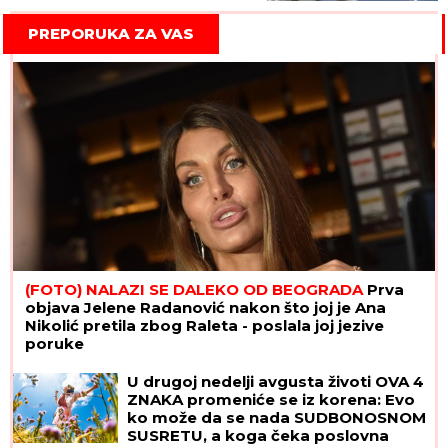
PREPORUKA ZA VAS
(FOTO) NALAZI SE DALEKO OD BEOGRADA
Prva
objava Jelene Radanović nakon što joj je Ana
Nikolić pretila zbog Raleta - poslala joj jezive
poruke
U drugoj nedelji avgusta životi OVA 4
ZNAKA promeniće se iz korena: Evo
ko može da se nada SUDBONOSNOM
SUSRETU, a koga čeka poslovna