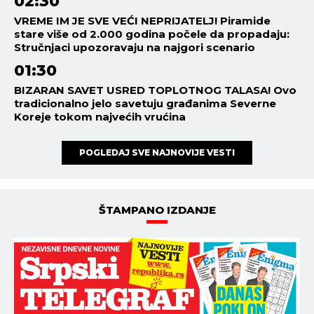
02:30
VREME IM JE SVE VEĆI NEPRIJATELJ! Piramide
stare više od 2.000 godina počele da propadaju:
Stručnjaci upozoravaju na najgori scenario
01:30
BIZARAN SAVET USRED TOPLOTNOG TALASA! Ovo
tradicionalno jelo savetuju građanima Severne
Koreje tokom najvećih vrućina
POGLEDAJ SVE NAJNOVIJE VESTI
ŠTAMPANO IZDANJE