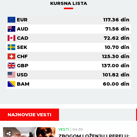
KURSNA LISTA
EUR
117.36
din
AUD
71.56
din
CAD
72.62
din
SEK
10.70
din
CHF
125.30
din
GBP
137.00
din
USD
101.82
din
BAM
60.00
din
NAJNOVIJE VESTI
VESTI
04:30
ZBOGOM LOŽENJU I PEPELU: