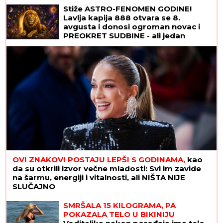
ponuda IZ SNOVA
Stiže ASTRO-FENOMEN GODINE!
Lavlja kapija 888 otvara se 8.
avgusta i donosi ogroman novac i
PREOKRET SUDBINE - ali jedan
RITUAL morate da uradite za uspeh
OVI ZNAKOVI POSTAJU LEPŠI S GODINAMA,
kao
da su otkrili izvor večne mladosti: Svi im zavide
na šarmu, energiji i vitalnosti, ali NIŠTA NIJE
SLUČAJNO
SMRŠALA 15 KILOGRAMA, PA
POKAZALA TELO U BIKINIJU