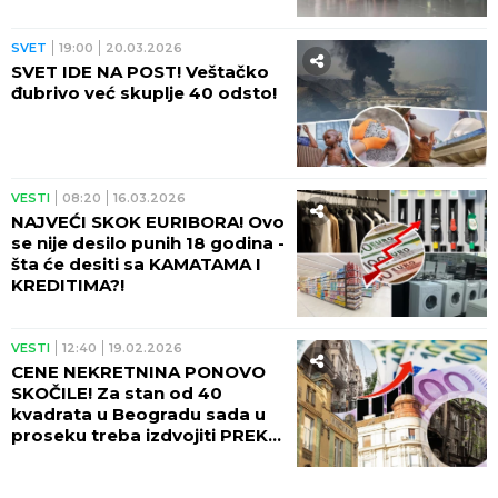
Vaskrsa!
SVET
19:00
20.03.2026
SVET IDE NA POST! Veštačko
đubrivo već skuplje 40 odsto!
VESTI
08:20
16.03.2026
NAJVEĆI SKOK EURIBORA! Ovo
se nije desilo punih 18 godina -
šta će desiti sa KAMATAMA I
KREDITIMA?!
VESTI
12:40
19.02.2026
CENE NEKRETNINA PONOVO
SKOČILE! Za stan od 40
kvadrata u Beogradu sada u
proseku treba izdvojiti PREKO
130.000 EVRA!