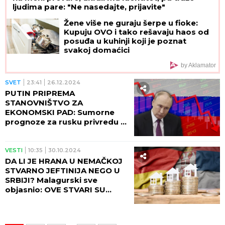
ljudima pare: "Ne nasedajte, prijavite"
Žene više ne guraju šerpe u fioke:
Kupuju OVO i tako rešavaju haos od
posuđa u kuhinji koji je poznat
svakoj domaćici
by Aklamator
SVET
23:41
26.12.2024
PUTIN PRIPREMA
STANOVNIŠTVO ZA
EKONOMSKI PAD: Sumorne
prognoze za rusku privredu u
narednom periodu
VESTI
10:35
30.10.2024
DA LI JE HRANA U NEMAČKOJ
STVARNO JEFTINIJA NEGO U
SRBIJI? Malagurski sve
objasnio: OVE STVARI SU
UTICALE NA SKOK! (VIDEO)