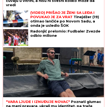
čuvaju u vitrini, a nisu ni svesni koliko može da
vredi
(VIDEO) PRIŠAO JE ŽENI SA LEĐA I
POVUKAO JE ZA VRAT
Tinejdžer (19)
otimao lančiće po Novom Sadu, a
onda je usledio ŠOK
Radonjić prelomio: Fudbaler Zvezde
odbio milione
"VARA LJUDE I IZNUĐUJE NOVAC"
Poznati glumac
na meni prevare, ukrali mu identitet, pa traže