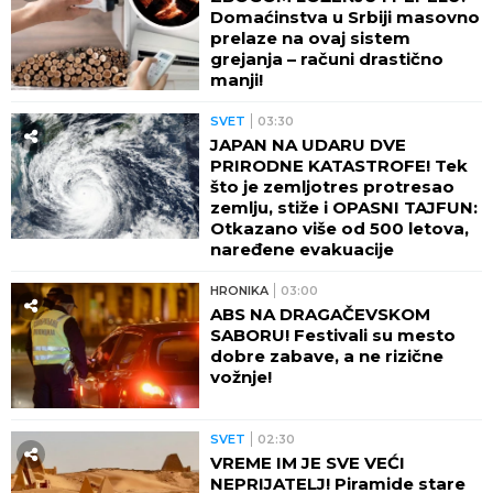
Domaćinstva u Srbiji masovno
prelaze na ovaj sistem
grejanja – računi drastično
manji!
SVET
03:30
JAPAN NA UDARU DVE
PRIRODNE KATASTROFE! Tek
što je zemljotres protresao
zemlju, stiže i OPASNI TAJFUN:
Otkazano više od 500 letova,
naređene evakuacije
HRONIKA
03:00
ABS NA DRAGAČEVSKOM
SABORU! Festivali su mesto
dobre zabave, a ne rizične
vožnje!
SVET
02:30
VREME IM JE SVE VEĆI
NEPRIJATELJ! Piramide stare