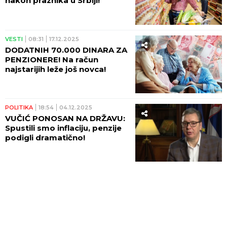
nakon praznika u Srbiji!
VESTI
08:31
17.12.2025
DODATNIH 70.000 DINARA ZA
PENZIONERE! Na račun
najstarijih leže još novca!
POLITIKA
18:54
04.12.2025
VUČIĆ PONOSAN NA DRŽAVU:
Spustili smo inflaciju, penzije
podigli dramatično!