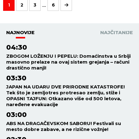
...
1
2
3
6
NAJNOVIJE
NAJČITANIJE
04:30
ZBOGOM LOŽENJU I PEPELU: Domaćinstva u Srbiji
masovno prelaze na ovaj sistem grejanja – računi
drastično manji!
03:30
JAPAN NA UDARU DVE PRIRODNE KATASTROFE!
Tek što je zemljotres protresao zemlju, stiže i
OPASNI TAJFUN: Otkazano više od 500 letova,
naređene evakuacije
03:00
ABS NA DRAGAČEVSKOM SABORU! Festivali su
mesto dobre zabave, a ne rizične vožnje!