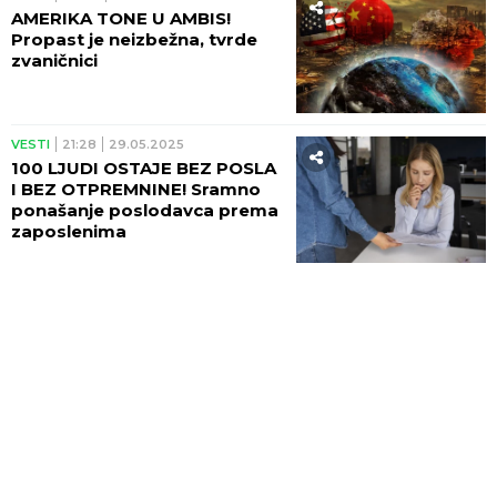
AMERIKA TONE U AMBIS!
Propast je neizbežna, tvrde
zvaničnici
VESTI
21:28
29.05.2025
100 LJUDI OSTAJE BEZ POSLA
I BEZ OTPREMNINE! Sramno
ponašanje poslodavca prema
zaposlenima