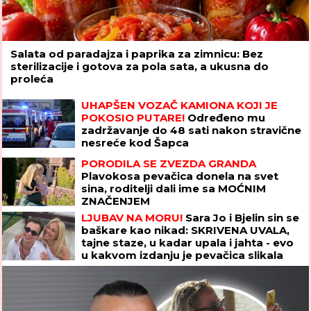
Salata od paradajza i paprika za zimnicu: Bez
sterilizacije i gotova za pola sata, a ukusna do
proleća
UHAPŠEN VOZAČ KAMIONA KOJI JE
POKOSIO PUTARE!
Određeno mu
zadržavanje do 48 sati nakon stravične
nesreće kod Šapca
PORODILA SE ZVEZDA GRANDA
Plavokosa pevačica donela na svet
sina, roditelji dali ime sa MOĆNIM
ZNAČENJEM
LJUBAV NA MORU!
Sara Jo i Bjelin sin se
baškare kao nikad: SKRIVENA UVALA,
tajne staze, u kadar upala i jahta - evo
u kakvom izdanju je pevačica slikala
Alekseja (FOTO)