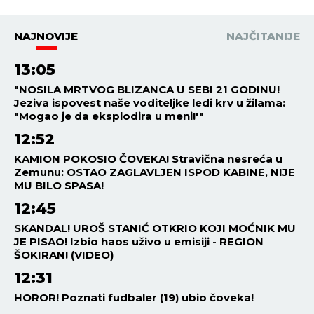
NAJNOVIJE
NAJČITANIJE
13:05
"NOSILA MRTVOG BLIZANCA U SEBI 21 GODINU!
Jeziva ispovest naše voditeljke ledi krv u žilama:
"Mogao je da eksplodira u meni!'"
12:52
KAMION POKOSIO ČOVEKA! Stravična nesreća u
Zemunu: OSTAO ZAGLAVLJEN ISPOD KABINE, NIJE
MU BILO SPASA!
12:45
SKANDAL! UROŠ STANIĆ OTKRIO KOJI MOĆNIK MU
JE PISAO! Izbio haos uživo u emisiji - REGION
ŠOKIRAN! (VIDEO)
12:31
HOROR! Poznati fudbaler (19) ubio čoveka!