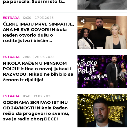
pa poručila: Sudi mi što ti
PREVARU nisam praštala!
ESTRADA
12:30
27.03.2025
ĆERKE IMAJU PRVE SIMPATIJE,
ANA MI SVE GOVORI! Nikola
Rađen otvorio dušu o
roditeljstvu i bivšim
suprugama! (VIDEO)
ESTRADA
21:00
26.03.2025
NIKOLA RAĐEN U MINSKOM
POLJU! Istina o novoj ljubavi i
RAZVODU: NIkad ne bih bio sa
ženom iz rijalitija!
ESTRADA
11:40
19.02.2025
GODINAMA SKRIVAO ISTINU
OD JAVNOSTI! Nikola Rađen
rešio da progovori o svemu,
sve je radio zbog DECE!