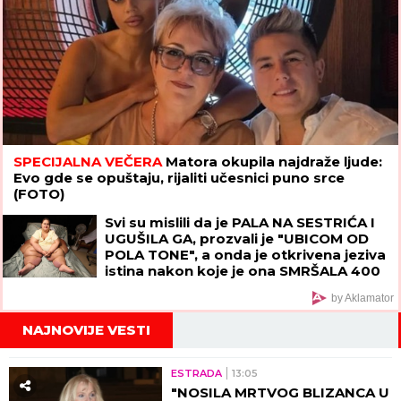
SPECIJALNA VEČERA
Matora okupila najdraže ljude:
Evo gde se opuštaju, rijaliti učesnici puno srce
(FOTO)
Svi su mislili da je PALA NA SESTRIĆA I
UGUŠILA GA, prozvali je "UBICOM OD
POLA TONE", a onda je otkrivena jeziva
istina nakon koje je ona SMRŠALA 400
KILOGRAMA
by Aklamator
NAJNOVIJE VESTI
ESTRADA
13:05
"NOSILA MRTVOG BLIZANCA U