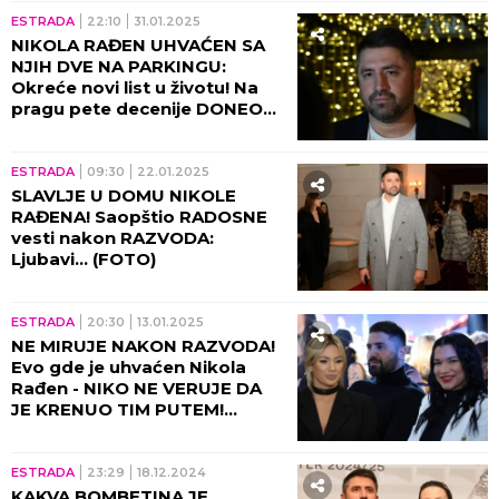
ESTRADA
22:10
31.01.2025
NIKOLA RAĐEN UHVAĆEN SA
NJIH DVE NA PARKINGU:
Okreće novi list u životu! Na
pragu pete decenije DONEO
VAŽNU ODLUKU (GALERIJA)
ESTRADA
09:30
22.01.2025
SLAVLJE U DOMU NIKOLE
RAĐENA! Saopštio RADOSNE
vesti nakon RAZVODA:
Ljubavi... (FOTO)
ESTRADA
20:30
13.01.2025
NE MIRUJE NAKON RAZVODA!
Evo gde je uhvaćen Nikola
Rađen - NIKO NE VERUJE DA
JE KRENUO TIM PUTEM!
(GALERIJA)
ESTRADA
23:29
18.12.2024
KAKVA BOMBETINA JE