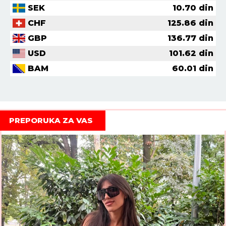
SEK
10.70
din
CHF
125.86
din
GBP
136.77
din
USD
101.62
din
BAM
60.01
din
PREPORUKA ZA VAS