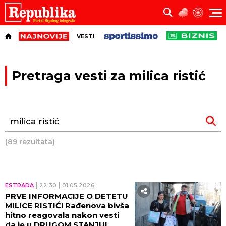
VESTI
Pretraga vesti za milica ristić
(89 rezultata)
ESTRADA
22:30
01.05.2026
PRVE INFORMACIJE O DETETU
MILICE RISTIĆ! Rađenova bivša
hitno reagovala nakon vesti
da je u DRUGOM STANJU!