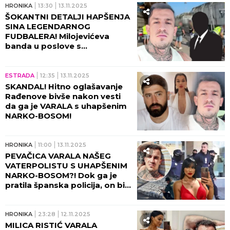
HRONIKA
13:30
13.11.2025
ŠOKANTNI DETALJI HAPŠENJA
SINA LEGENDARNOG
FUDBALERA! Milojevićeva
banda u poslove s
narkoticima pokušala da
uvuče OVOG POLITIČARA!
ESTRADA
12:35
13.11.2025
SKANDAL! Hitno oglašavanje
Rađenove bivše nakon vesti
da ga je VARALA s uhapšenim
NARKO-BOSOM!
HRONIKA
11:00
13.11.2025
PEVAČICA VARALA NAŠEG
VATERPOLISTU S UHAPŠENIM
NARKO-BOSOM?! Dok ga je
pratila španska policija, on bio
s Milicom u Beogradu - ŠOK-
DETALJI O SINU FUDBALERA!
HRONIKA
23:28
12.11.2025
MILICA RISTIĆ VARALA