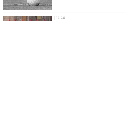
12:26
VUČIĆ DOČEKAO MLADE
NADE: Više od 400 sportista u
Palati Srbije!
POLITIKA
12:18
"Profiterski i sebični mozak
nezadrživo tone u zaborav"
Vučević urnisao Đilasa: Pred
brodolomom je, odbačen, svi
su ga prozreli!
ŠTAMPANA IZDANJA