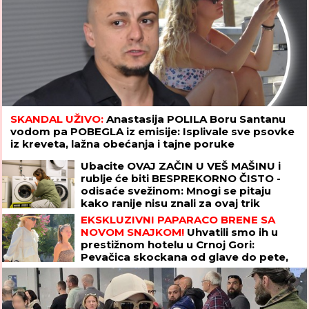
SKANDAL UŽIVO:
Anastasija POLILA Boru Santanu
vodom pa POBEGLA iz emisije: Isplivale sve psovke
iz kreveta, lažna obećanja i tajne poruke
Ubacite OVAJ ZAČIN U VEŠ MAŠINU i
rublje će biti BESPREKORNO ČISTO -
odisaće svežinom: Mnogi se pitaju
kako ranije nisu znali za ovaj trik
EKSKLUZIVNI PAPARACO BRENE SA
NOVOM SNAJKOM!
Uhvatili smo ih u
prestižnom hotelu u Crnoj Gori:
Pevačica skockana od glave do pete,
Viktorova devojka bez šminke (VIDEO)