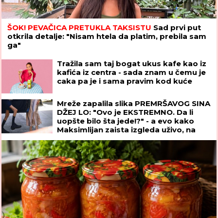
ŠOK! PEVAČICA PRETUKLA TAKSISTU
Sad prvi put
otkrila detalje: "Nisam htela da platim, prebila sam
ga"
Tražila sam taj bogat ukus kafe kao iz
kafića iz centra - sada znam u čemu je
caka pa je i sama pravim kod kuće
Mreže zapalila slika PREMRŠAVOG SINA
DŽEJ LO: "Ovo je EKSTREMNO. Da li
uopšte bilo šta jede!?" - a evo kako
Maksimlijan zaista izgleda uživo, na
paparaco fotkama nema ni fotošopa ni
veštačke intelig