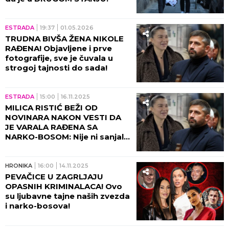
ESTRADA
19:37
01.05.2026
TRUDNA BIVŠA ŽENA NIKOLE
RAĐENA! Objavljene i prve
fotografije, sve je čuvala u
strogoj tajnosti do sada!
ESTRADA
15:00
16.11.2025
MILICA RISTIĆ BEŽI OD
NOVINARA NAKON VESTI DA
JE VARALA RAĐENA SA
NARKO-BOSOM: Nije ni sanjala
šta će je sačekati na
aerodromu! (VIDEO)
HRONIKA
16:00
14.11.2025
PEVAČICE U ZAGRLJAJU
OPASNIH KRIMINALACA! Ovo
su ljubavne tajne naših zvezda
i narko-bosova!