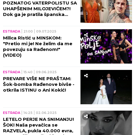
POZNATOG VATERPOLISTU SA
UHAPŠENIM MILOJEVIĆEM?!
Dok ga je pratila španska
policija, on bio s pevačicom u
Beogradu!
ESTRADA
21:00
09.07.2025
Milica Ristić u MINSKOM:
"Pretio mi je! Ne želim da me
povezuju sa Rađenom!"
(VIDEO)
ESTRADA
15:40
09.06.2025
PREVARE VIŠE NE PRAŠTAM:
Šok-bomba Rađenove bivše -
otkrila ISTINU o Ani Kokić!
ESTRADA
14:25
02.06.2025
LETELO PERJE NA SNIMANJU!
ŠOK! Naša pevačica se
RAZVELA, pukla 40.000 evra,