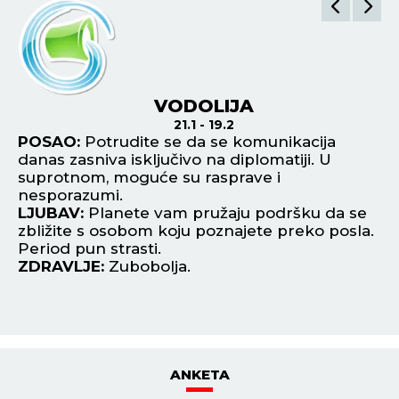
VODOLIJA
21.1 - 19.2
POSAO:
Potrudite se da se komunikacija
P
o u
danas zasniva isključivo na diplomatiji. U
pr
 od
suprotnom, moguće su rasprave i
Ne
nesporazumi.
sv
LJUBAV:
Planete vam pružaju podršku da se
L
zbližite s osobom koju poznajete preko posla.
lj
Period pun strasti.
ne
ZDRAVLJE:
Zubobolja.
pr
Z
ANKETA