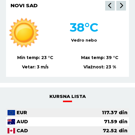
NOVI SAD
38
°C
Vedro nebo
Min temp:
23
°C
Max temp:
39
°C
Vetar:
3
m/s
Vlažnost:
23
%
KURSNA LISTA
EUR
117.37
din
AUD
71.59
din
CAD
72.52
din