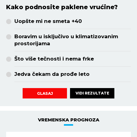
Kako podnosite paklene vrućine?
Uopšte mi ne smeta +40
Boravim u isključivo u klimatizovanim
prostorijama
Što više tečnosti i nema frke
Jedva čekam da prođe leto
VIDI REZULTATE
GLASAJ
VREMENSKA PROGNOZA