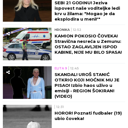
SEBI 21 GODINU! Jeziva
ispovest naše voditeljke ledi
krv u žilama: "Mogao je da
eksplodira u meni!'"
HRONIKA
12:52
KAMION POKOSIO ČOVEKA!
Stravična nesreća u Zemunu:
OSTAO ZAGLAVLJEN ISPOD
KABINE, NIJE MU BILO SPASA!
ELITA 9
12:45
SKANDAL! UROŠ STANIĆ
OTKRIO KOJI MOĆNIK MU JE
PISAO! Izbio haos uživo u
emisiji - REGION ŠOKIRAN!
(VIDEO)
12:31
HOROR! Poznati fudbaler (19)
ubio čoveka!