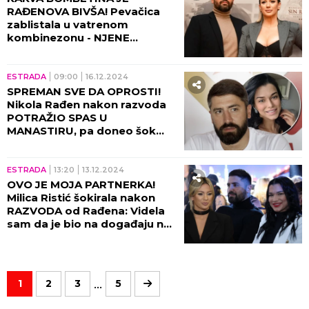
RAĐENOVA BIVŠA! Pevačica
zablistala u vatrenom
kombinezonu - NJENE
ISTAKNUTE OBLINE svima
pomutile pamet! (GALERIJA)
ESTRADA
09:00
16.12.2024
SPREMAN SVE DA OPROSTI!
Nikola Rađen nakon razvoda
POTRAŽIO SPAS U
MANASTIRU, pa doneo šok
odluku!
ESTRADA
13:20
13.12.2024
OVO JE MOJA PARTNERKA!
Milica Ristić šokirala nakon
RAZVODA od Rađena: Videla
sam da je bio na događaju na
kom je bila i Ana Kokić...
...
1
2
3
5