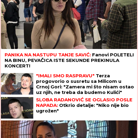
PANIKA NA NASTUPU TANJE SAVIĆ:
Fanovi POLETELI
NA BINU, PEVAČICA ISTE SEKUNDE PREKINULA
KONCERT!
"IMALI SMO RASPRAVU"
Terza
progovorio o susretu sa Milicom u
Crnoj Gori: "Zamera mi što nisam ostao
uz njih, ne treba da budemo Kulići"
(VIDEO)
SLOBA RADANOVIĆ SE OGLASIO POSLE
NAPADA:
Otkrio detalje: "Niko nije bio
ugrožen"