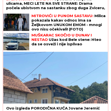
ulicama, MECI LETE NA SVE STRANE: Drama
počela ubistvom na sastanku zbog duga Zviceru,
onda je usledio HAOS (FOTO)
MITROVIĆI U PUNOM SASTAVU:
Milica
pokazala kakav odnos ima sa
Željkovom UNUKOM EMOM - mnogi
ovo nisu očekivali! (FOTO)
MUŠKARAC SKOČIO U DUNAV I
NESTAO
Užas kod Bele stene: Hteo
da se osveži i nije isplivao
Ovo izgleda PORODIČNA KUĆA Jovane Jeremić