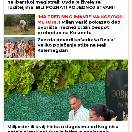
na Ibarskoj magistrali: Ovde je živela sa
roditeljima, BILI POZNATI PO JEDNOJ STVARI!
IMA PREDIVNO IMANJE NA KOSOVU I
METOHIJI
Milan Vasić pokazao deo
dvorišta i raznežio: Sin Despot
prohodao na Kosmetu
Zvezda dovodi košarkaša Reala!
Veliko pojačanje stiže na Mali
Kalemegdan
Milijarder ili kralj hleba u dugovima od kog nisu
ostale ni mrvice? Ovo je istina o poslovanju