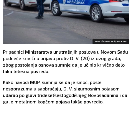
Foto: shutterstock/DusanNN
Pripadnici Ministarstva unutrašnjih poslova u Novom Sadu
podneće krivičnu prijavu protiv D. V. (20) iz ovog grada,
zbog postojanja osnova sumnje da je učinio krivično delo
laka telesna povreda.
Kako navodi MUP, sumnja se da je sinoć, posle
nesporazuma u saobraćaju, D. V. sigurnosnim pojasom
udarao po glavi tridesetšestogodišnjeg Novosađanina i da
ga je metalnom kopčom pojasa lakše povredio.