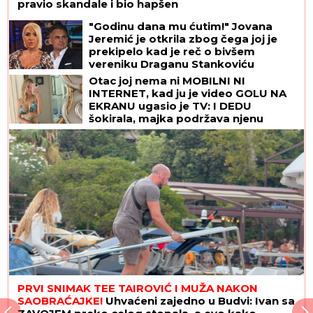
pravio skandale i bio hapšen
"Godinu dana mu ćutim!" Jovana
Jeremić je otkrila zbog čega joj je
prekipelo kad je reč o bivšem
vereniku Draganu Stankoviću
Otac joj nema ni MOBILNI NI
INTERNET, kad ju je video GOLU NA
EKRANU ugasio je TV: I DEDU
šokirala, majka podržava njenu
karijeru! Ovo je "obična" porodica
NAJVEĆE UZDANICE HOLIVUDA
PRVI SNIMAK TEE TAIROVIĆ I MUŽA NAKON
SAOBRAĆAJKE!
Uhvaćeni zajedno u Budvi: Ivan sa