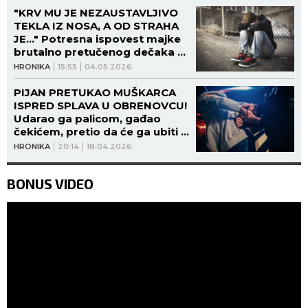
"KRV MU JE NEZAUSTAVLJIVO
TEKLA IZ NOSA, A OD STRAHA
JE..." Potresna ispovest majke
brutalno pretučenog dečaka u
Obrenovcu: Sve se desilo zbog
HRONIKA
15:55
04.05.2026
devojke?!
PIJAN PRETUKAO MUŠKARCA
ISPRED SPLAVA U OBRENOVCU!
Udarao ga palicom, gađao
čekićem, pretio da će ga ubiti i
zlostavljati mu ženu i decu!
HRONIKA
20:14
18.04.2026
BONUS VIDEO