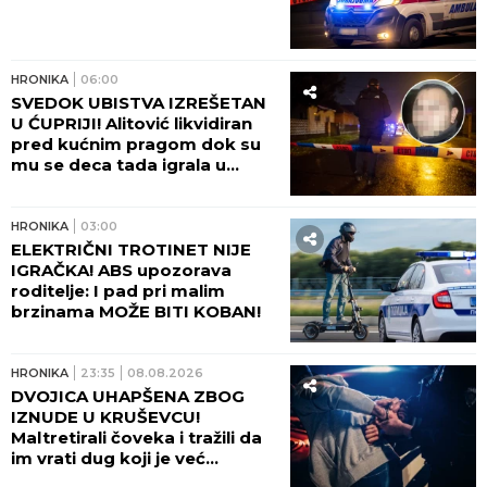
HRONIKA
06:00
SVEDOK UBISTVA IZREŠETAN
U ĆUPRIJI! Alitović likvidiran
pred kućnim pragom dok su
mu se deca tada igrala u
dvorištu!
HRONIKA
03:00
ELEKTRIČNI TROTINET NIJE
IGRAČKA! ABS upozorava
roditelje: I pad pri malim
brzinama MOŽE BITI KOBAN!
HRONIKA
23:35
08.08.2026
DVOJICA UHAPŠENA ZBOG
IZNUDE U KRUŠEVCU!
Maltretirali čoveka i tražili da
im vrati dug koji je već
otplatio uz debelu kamatu!