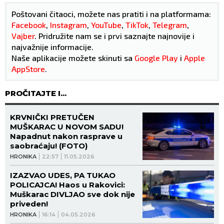
Poštovani čitaoci, možete nas pratiti i na platformama:
Facebook
,
Instagram
,
YouTube
,
TikTok
,
Telegram
,
Vajber
. Pridružite nam se i prvi saznajte najnovije i
najvažnije informacije.
Naše aplikacije možete skinuti sa
Google Play
i
Apple
AppStore
.
PROČITAJTE I...
KRVNIČKI PRETUČEN
MUŠKARAC U NOVOM SADU!
Napadnut nakon rasprave u
saobraćaju! (FOTO)
HRONIKA
22:57
11.05.2026
IZAZVAO UDES, PA TUKAO
POLICAJCA! Haos u Rakovici:
Muškarac DIVLJAO sve dok nije
priveden!
HRONIKA
16:14
04.05.2026