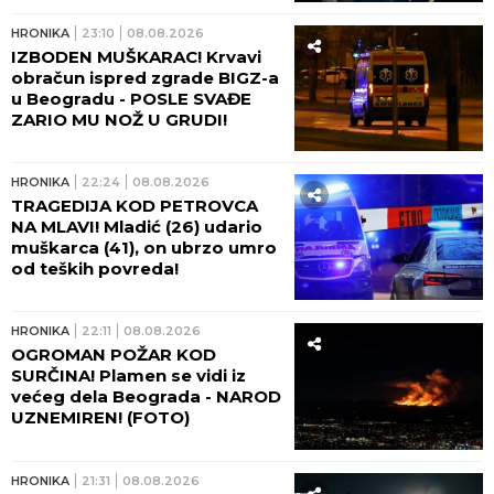
HRONIKA
23:10
08.08.2026
IZBODEN MUŠKARAC! Krvavi
obračun ispred zgrade BIGZ-a
u Beogradu - POSLE SVAĐE
ZARIO MU NOŽ U GRUDI!
HRONIKA
22:24
08.08.2026
TRAGEDIJA KOD PETROVCA
NA MLAVI! Mladić (26) udario
muškarca (41), on ubrzo umro
od teških povreda!
HRONIKA
22:11
08.08.2026
OGROMAN POŽAR KOD
SURČINA! Plamen se vidi iz
većeg dela Beograda - NAROD
UZNEMIREN! (FOTO)
HRONIKA
21:31
08.08.2026