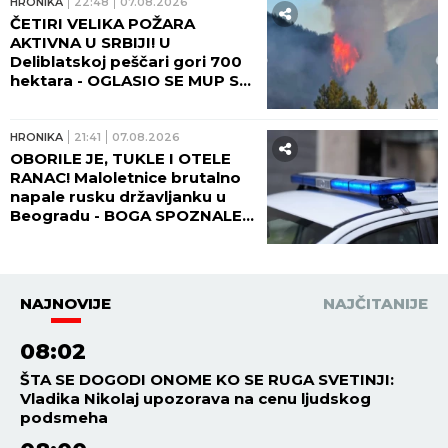
HRONIKA
22:48
07.08.2026
ČETIRI VELIKA POŽARA
AKTIVNA U SRBIJI! U
Deliblatskoj peščari gori 700
hektara - OGLASIO SE MUP SA
NOVIM INFORMACIJAMA!
HRONIKA
21:41
07.08.2026
OBORILE JE, TUKLE I OTELE
RANAC! Maloletnice brutalno
napale rusku državljanku u
Beogradu - BOGA SPOZNALE
KAD SE DEVOJKA PODIGLA!
NAJNOVIJE
NAJČITANIJE
08:02
ŠTA SE DOGODI ONOME KO SE RUGA SVETINJI:
Vladika Nikolaj upozorava na cenu ljudskog
podsmeha