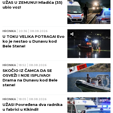
UŽAS U ZEMUNU! Mladića (35)
ubio voz!
HRONIKA
20:36
08.08.2026
U TOKU VELIKA POTRAGA! Evo
ko je nestao u Dunavu kod
Bele Stene!
HRONIKA
18:52
08.08.2026
SKOČIO IZ ČAMCA DA SE
OSVEŽI I NIJE ISPLIVAO!
Drama na Dunavu kod Bele
stene!
HRONIKA
18:05
08.08.2026
UŽAS! Povređena dva radnika
u fabrici u Kikindi!