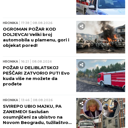
HRONIKA
17:38
08.08.2026
OGROMAN POŽAR KOD
DOLJEVCA! Veliki broj
automobila u plamenu, gori i
objekat pored!
HRONIKA
16:21
08.08.2026
POŽAR U DELIBLATSKOJ
PEŠČARI ZATVORIO PUT! Evo
kuda više ne možete da
prođete
HRONIKA
13:46
08.08.2026
SVIREPO UBIO MAJKU, PA
ZANEMEO! Saslušan
osumnjičeni za ubistvo na
Novom Beogradu, tužilaštvo
traži pritvor!