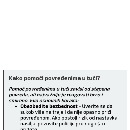
Kako pomoći povređenima u tuči?
Pomoć povređenima u tuči zavisi od stepena
povreda, ali najvažnije je reagovati brzo i
smireno. Evo osnovnih koraka:
Obezbedite bezbednost
- Uverite se da
sukob više ne traje i da nije opasno prići
povređenom. Ako postoji rizik od nastavka
nasilja, pozovite policiju pre nego što
priđete.