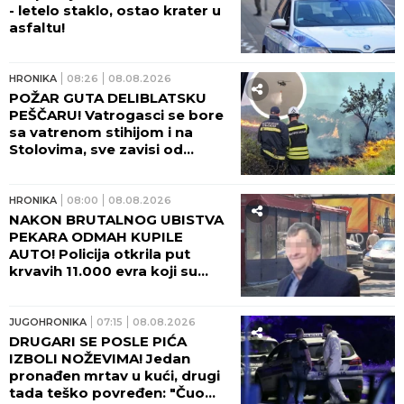
- letelo staklo, ostao krater u
asfaltu!
HRONIKA
08:26
08.08.2026
POŽAR GUTA DELIBLATSKU
PEŠČARU! Vatrogasci se bore
sa vatrenom stihijom i na
Stolovima, sve zavisi od
temperature i vetra!
HRONIKA
08:00
08.08.2026
NAKON BRUTALNOG UBISTVA
PEKARA ODMAH KUPILE
AUTO! Policija otkrila put
krvavih 11.000 evra koji su
nestali iz sefa na Karaburmi:
Ovako su osumnjičeni podelili
plen!
JUGOHRONIKA
07:15
08.08.2026
DRUGARI SE POSLE PIĆA
IZBOLI NOŽEVIMA! Jedan
pronađen mrtav u kući, drugi
tada teško povređen: "Čuo