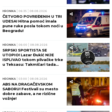
sam viku, dečko je ležao U
LOKVI KRVI!"
HRONIKA
06:35
08.08.2026
ČETVORO POVREĐENIH U TRI
UDESA! Hitna pomoć imala
pune ruke posla tokom noći u
Beogradu!
HRONIKA
06:00
08.08.2026
SRPSKI SPORTISTA SE
UTOPIO! Lazar Đukić NIJE
ISPLIVAO tokom plivačke trke
u Teksasu: Takmičari tada
vikali da se davi, ali niko nije
reagovao!
HRONIKA
03:00
08.08.2026
ABS NA DRAGAČEVSKOM
SABORU! Festivali su mesto
dobre zabave, a ne rizične
vožnje!