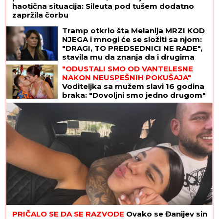
haotična situacija: Sileuta pod tušem dodatno
zapržila čorbu
Tramp otkrio šta Melanija MRZI KOD
NJEGA i mnogi će se složiti sa njom:
"DRAGI, TO PREDSEDNICI NE RADE",
stavila mu da znanja da i drugima
smeta, ali se pretvaraju - iz
"ODUSTALI SMO OD VANTELESNE
pristojnosti
NAKON NEUSPEŠNIH POKUŠAJA"
Voditeljka sa mužem slavi 16 godina
braka: "Dovoljni smo jedno drugom"
PRIČALO SE DA SE RAZVODE
Ovako se Đanijev sin