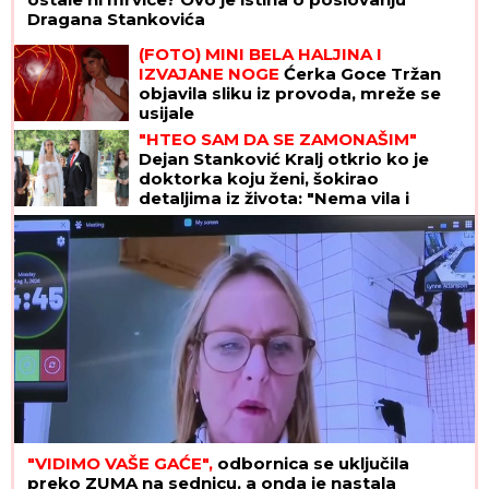
Dragana Stankovića
(FOTO) MINI BELA HALJINA I
IZVAJANE NOGE
Ćerka Goce Tržan
objavila sliku iz provoda, mreže se
usijale
"HTEO SAM DA SE ZAMONAŠIM"
Dejan Stanković Kralj otkrio ko je
doktorka koju ženi, šokirao
detaljima iz života: "Nema vila i
kamiona" (VIDEO)
"VIDIMO VAŠE GAĆE",
odbornica se uključila
preko ZUMA na sednicu, a onda je nastala