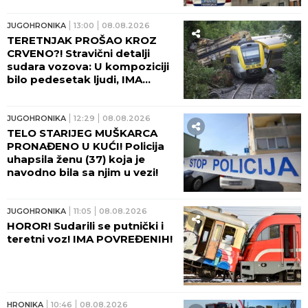
JUGOHRONIKA
13:00
08.08.2026
TERETNJAK PROŠAO KROZ
CRVENO?! Stravični detalji
sudara vozova: U kompoziciji
bilo pedesetak ljudi, IMA
TEŠKO POVREĐENIH!
JUGOHRONIKA
12:29
08.08.2026
TELO STARIJEG MUŠKARCA
PRONAĐENO U KUĆI! Policija
uhapsila ženu (37) koja je
navodno bila sa njim u vezi!
JUGOHRONIKA
11:05
08.08.2026
HOROR! Sudarili se putnički i
teretni voz! IMA POVREĐENIH!
HRONIKA
10:46
08.08.2026