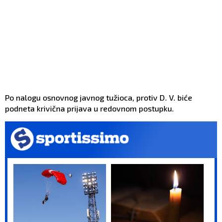
Po nalogu osnovnog javnog tužioca, protiv D. V. biće
podneta krivična prijava u redovnom postupku.