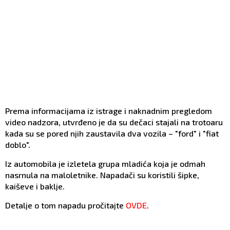
Prema informacijama iz istrage i naknadnim pregledom
video nadzora, utvrđeno je da su dečaci stajali na trotoaru
kada su se pored njih zaustavila dva vozila – "ford" i "fiat
doblo".
Iz automobila je izletela grupa mladića koja je odmah
nasrnula na maloletnike. Napadači su koristili šipke,
kaiševe i baklje.
Detalje o tom napadu pročitajte
OVDE
.