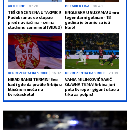
AKTUELNO
07:28
PREMIJER LIGA
06:40
TEŠKE SCENE NA UTAKMICI!
ENGLESKA U SUZAMA! Umro
Padobranac se slupao
legendarni golman - 18
pred navijačima - svi na
godina je branio za isti
stadionu zanemeli! (VIDEO)
klub!
REPREZENTACIJA SRBIJE
06:32
REPREZENTACIJA SRBIJE
23:39
NIKAD RANIJI TERMIN! Evo
VANJA MILINKOVIĆ SAVIĆ
kad i gde da pratite Srbiju u
GLAVNA TEMA! Srbina juri
ključnom meču na
pola Evrope - gigant ušao u
Evrobasketu!
trku za potpis!