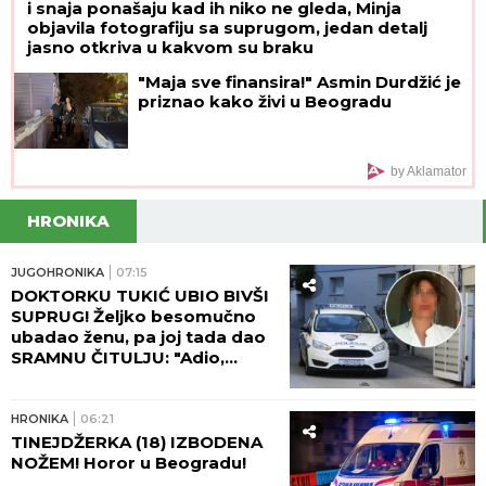
i snaja ponašaju kad ih niko ne gleda, Minja
objavila fotografiju sa suprugom, jedan detalj
jasno otkriva u kakvom su braku
"Maja sve finansira!" Asmin Durdžić je
priznao kako živi u Beogradu
by Aklamator
HRONIKA
JUGOHRONIKA
07:15
DOKTORKU TUKIĆ UBIO BIVŠI
SUPRUG! Željko besomučno
ubadao ženu, pa joj tada dao
SRAMNU ČITULJU: "Adio,
voljena!"
HRONIKA
06:21
TINEJDŽERKA (18) IZBODENA
NOŽEM! Horor u Beogradu!