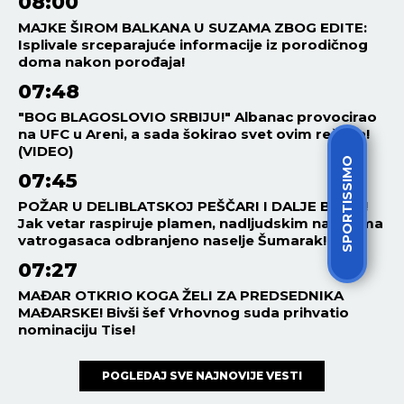
08:00
MAJKE ŠIROM BALKANA U SUZAMA ZBOG EDITE:
Isplivale srceparajuće informacije iz porodičnog
doma nakon porođaja!
07:48
"BOG BLAGOSLOVIO SRBIJU!" Albanac provocirao
na UFC u Areni, a sada šokirao svet ovim rečima!
(VIDEO)
SPORTISSIMO
07:45
POŽAR U DELIBLATSKOJ PEŠČARI I DALJE BUKTI!
Jak vetar raspiruje plamen, nadljudskim naporima
vatrogasaca odbranjeno naselje Šumarak!
07:27
MAĐAR OTKRIO KOGA ŽELI ZA PREDSEDNIKA
MAĐARSKE! Bivši šef Vrhovnog suda prihvatio
nominaciju Tise!
POGLEDAJ SVE NAJNOVIJE VESTI