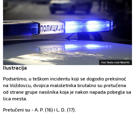
Foto: Shutterstock/Nikola Fific
Ilustracija
Podsetimo, u teškom incidentu koji se dogodio preksinoć
na Voždovcu, dvojica maloletnika brutalno su pretučena
od strane grupe nasilnika koja je nakon napada pobegla sa
lica mesta.
Pretučeni su - A. P. (16) i L. D. (17).