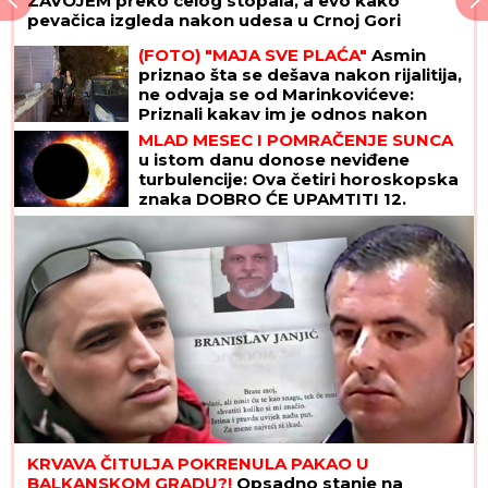
ZAVOJEM preko celog stopala, a evo kako
pevačica izgleda nakon udesa u Crnoj Gori
(FOTO) "MAJA SVE PLAĆA"
Asmin
priznao šta se dešava nakon rijalitija,
ne odvaja se od Marinkovićeve:
Priznali kakav im je odnos nakon
skandala
MLAD MESEC I POMRAČENJE SUNCA
u istom danu donose neviđene
turbulencije: Ova četiri horoskopska
znaka DOBRO ĆE UPAMTITI 12.
avgust - od tad im se ŽIVOT MENJA
NAGLAVAČKE
KRVAVA ČITULJA POKRENULA PAKAO U
BALKANSKOM GRADU?!
Opsadno stanje na