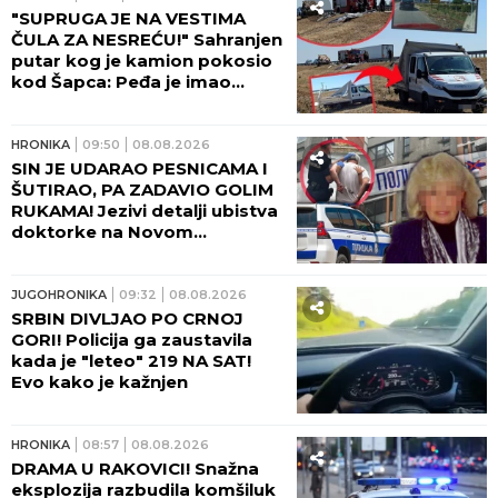
"SUPRUGA JE NA VESTIMA
ČULA ZA NESREĆU!" Sahranjen
putar kog je kamion pokosio
kod Šapca: Peđa je imao
samo JEDNU ŽELJU!
HRONIKA
09:50
08.08.2026
SIN JE UDARAO PESNICAMA I
ŠUTIRAO, PA ZADAVIO GOLIM
RUKAMA! Jezivi detalji ubistva
doktorke na Novom
Beogradu: POLICAJCI REKLI
DA OVAKVU SUROVOST NE
PAMTE!
JUGOHRONIKA
09:32
08.08.2026
SRBIN DIVLJAO PO CRNOJ
GORI! Policija ga zaustavila
kada je "leteo" 219 NA SAT!
Evo kako je kažnjen
HRONIKA
08:57
08.08.2026
DRAMA U RAKOVICI! Snažna
eksplozija razbudila komšiluk