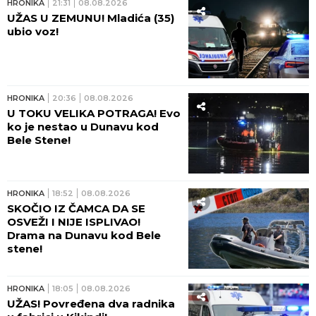
HRONIKA
21:31
08.08.2026
UŽAS U ZEMUNU! Mladića (35)
ubio voz!
HRONIKA
20:36
08.08.2026
U TOKU VELIKA POTRAGA! Evo
ko je nestao u Dunavu kod
Bele Stene!
HRONIKA
18:52
08.08.2026
SKOČIO IZ ČAMCA DA SE
OSVEŽI I NIJE ISPLIVAO!
Drama na Dunavu kod Bele
stene!
HRONIKA
18:05
08.08.2026
UŽAS! Povređena dva radnika