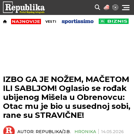
VESTI
IZBO GA JE NOŽEM, MAČETOM
ILI SABLJOM! Oglasio se rođak
ubijenog Mišela u Obrenovcu:
Otac mu je bio u susednoj sobi,
rane su STRAVIČNE!
AUTOR:
REPUBLIKA/J.B.
HRONIKA
14.05.2026