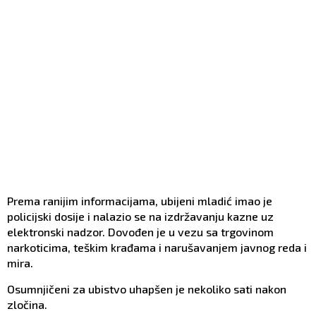
Prema ranijim informacijama, ubijeni mladić imao je
policijski dosije i nalazio se na izdržavanju kazne uz
elektronski nadzor. Dovođen je u vezu sa trgovinom
narkoticima, teškim krađama i narušavanjem javnog reda i
mira.
Osumnjičeni za ubistvo uhapšen je nekoliko sati nakon
zločina.