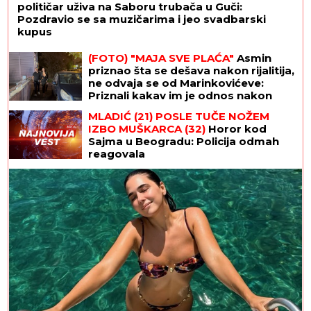
političar uživa na Saboru trubača u Guči:
Pozdravio se sa muzičarima i jeo svadbarski
kupus
(FOTO) "MAJA SVE PLAĆA"
Asmin
priznao šta se dešava nakon rijalitija,
ne odvaja se od Marinkovićeve:
Priznali kakav im je odnos nakon
skandala
MLADIĆ (21) POSLE TUČE NOŽEM
IZBO MUŠKARCA (32)
Horor kod
Sajma u Beogradu: Policija odmah
reagovala