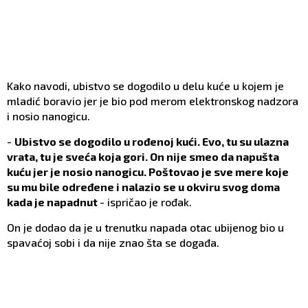
Kako navodi, ubistvo se dogodilo u delu kuće u kojem je
mladić boravio jer je bio pod merom elektronskog nadzora
i nosio nanogicu.
-
Ubistvo se dogodilo u rođenoj kući. Evo, tu su ulazna
vrata, tu je sveća koja gori. On nije smeo da napušta
kuću jer je nosio nanogicu. Poštovao je sve mere koje
su mu bile određene i nalazio se u okviru svog doma
kada je napadnut
- ispričao je rođak.
On je dodao da je u trenutku napada otac ubijenog bio u
spavaćoj sobi i da nije znao šta se događa.