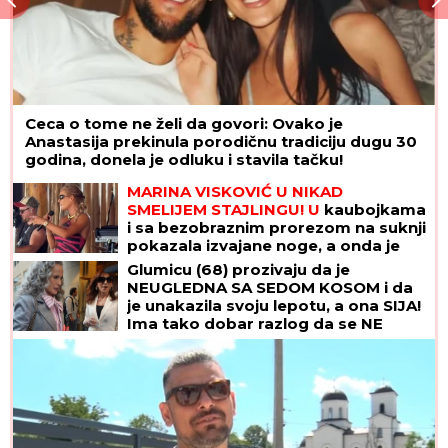
Ceca o tome ne želi da govori: Ovako je
Anastasija prekinula porodičnu tradiciju dugu 30
godina, donela je odluku i stavila tačku!
MARINA VISKOVIĆ U NIKAD
SMELIJEM STAJLINGU! U
kaubojkama
i sa bezobraznim prorezom na suknji
pokazala izvajane noge, a onda je
sevnulo i više nego što je planirala
Glumicu (68) prozivaju da je
(Foto)
NEUGLEDNA SA SEDOM KOSOM i da
je unakazila svoju lepotu, a ona SIJA!
Ima tako dobar razlog da se NE
FARBA i ne mari za komentare