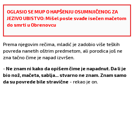
OGLASIO SE MUP O HAPŠENJU OSUMNJIČENOG ZA
JEZIVO UBISTVO: Mišel posle svađe isečen mačetom
do smrti u Obrenovcu
Prema njegovim rečima, mladić je zadobio više teških
povreda nanetih oštrim predmetom, ali porodica još ne
zna tačno čime je napad izvršen.
-
Ne znam ni kako da opišem čime je napadnut. Da li je
bio nož, mačeta, sablja... stvarno ne znam. Znam samo
da su povrede bile stravične
- rekao je on.