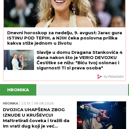
Dnevni horoskop za nedelju, 9. avgust: Jarac gura
ISTINU POD TEPIH, a NJIH čeka poslovna prilika
kakva stiže jednom u životu
Slavlje u domu Dragana Stankovića 4
dana nakon što je VERIO DEVOJKU
Čestitke se nižu: "Biću tvoj oslonac i
sigurnost! Ti si prava osoba"
by Aklamator
HRONIKA
HRONIKA
23:35
08.08.2026
DVOJICA UHAPŠENA ZBOG
IZNUDE U KRUŠEVCU!
Maltretirali čoveka i tražili da
im vrati dug koji je već