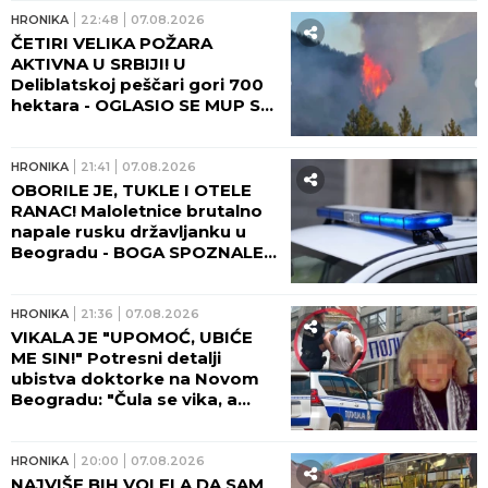
HRONIKA
22:48
07.08.2026
ČETIRI VELIKA POŽARA
AKTIVNA U SRBIJI! U
Deliblatskoj peščari gori 700
hektara - OGLASIO SE MUP SA
NOVIM INFORMACIJAMA!
HRONIKA
21:41
07.08.2026
OBORILE JE, TUKLE I OTELE
RANAC! Maloletnice brutalno
napale rusku državljanku u
Beogradu - BOGA SPOZNALE
KAD SE DEVOJKA PODIGLA!
HRONIKA
21:36
07.08.2026
VIKALA JE "UPOMOĆ, UBIĆE
ME SIN!" Potresni detalji
ubistva doktorke na Novom
Beogradu: "Čula se vika, a
onda JEZIVA TIŠINA!" (FOTO,
VIDEO)
HRONIKA
20:00
07.08.2026
NAJVIŠE BIH VOLELA DA SAM