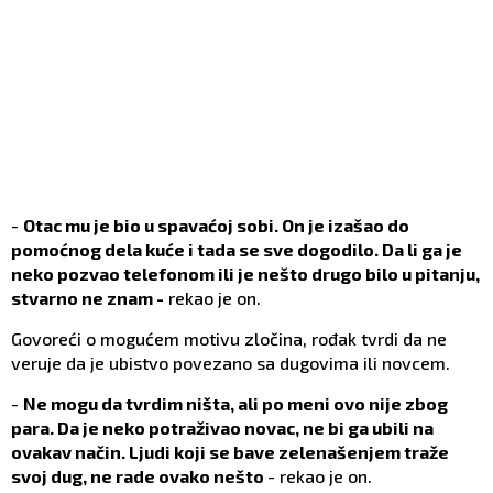
-
Otac mu je bio u spavaćoj sobi. On je izašao do
pomoćnog dela kuće i tada se sve dogodilo. Da li ga je
neko pozvao telefonom ili je nešto drugo bilo u pitanju,
stvarno ne znam -
rekao je on.
Govoreći o mogućem motivu zločina, rođak tvrdi da ne
veruje da je ubistvo povezano sa dugovima ili novcem.
-
Ne mogu da tvrdim ništa, ali po meni ovo nije zbog
para. Da je neko potraživao novac, ne bi ga ubili na
ovakav način. Ljudi koji se bave zelenašenjem traže
svoj dug, ne rade ovako nešto
- rekao je on.