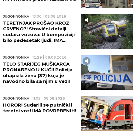
traži pritvor!
JUGOHRONIKA
13:00
08.08.2026
TERETNJAK PROŠAO KROZ
CRVENO?! Stravični detalji
sudara vozova: U kompoziciji
bilo pedesetak ljudi, IMA
TEŠKO POVREĐENIH!
JUGOHRONIKA
12:29
08.08.2026
TELO STARIJEG MUŠKARCA
PRONAĐENO U KUĆI! Policija
uhapsila ženu (37) koja je
navodno bila sa njim u vezi!
JUGOHRONIKA
11:05
08.08.2026
HOROR! Sudarili se putnički i
teretni voz! IMA POVREĐENIH!