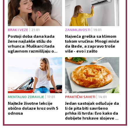
BRAK I VEZE
21:01
ZANIMLJIVOSTI
19:01
Postoji doba dana kada
Najveća greška sa klimom
žene najlakše stižu do
tokom vrućina: Mnogi misle
vrhunca: Muškarci tada
da štede, a zapravo troše
uglavnom razmišljaju o
više - evo i zašto
nečemu potpuno drugom
MENTALNO ZDRAVLJE
17:01
PRAKTIČNI SAVETI
14:01
Najteže životne lekcije
Jedan sastojak odlučuje da
obično dolaze kroz ovih 5
li će pita biti savršeno
odnosa
prhka ili tvrda: Evo kako da
dobijete hrskave slojeve -
bez mnogo muke