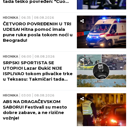
tada teško povređen: "Čuo
sam viku, dečko je ležao U
LOKVI KRVI!"
HRONIKA
06:35
08.08.2026
ČETVORO POVREĐENIH U TRI
UDESA! Hitna pomoć imala
pune ruke posla tokom noći u
Beogradu!
HRONIKA
06:00
08.08.2026
SRPSKI SPORTISTA SE
UTOPIO! Lazar Đukić NIJE
ISPLIVAO tokom plivačke trke
u Teksasu: Takmičari tada
vikali da se davi, ali niko nije
reagovao!
HRONIKA
03:00
08.08.2026
ABS NA DRAGAČEVSKOM
SABORU! Festivali su mesto
dobre zabave, a ne rizične
vožnje!