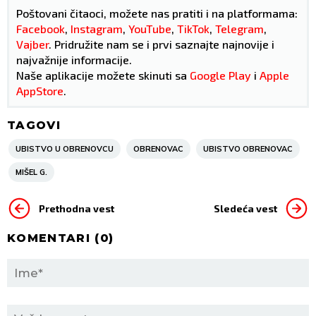
Poštovani čitaoci, možete nas pratiti i na platformama:
Facebook
,
Instagram
,
YouTube
,
TikTok
,
Telegram
,
Vajber
. Pridružite nam se i prvi saznajte najnovije i
najvažnije informacije.
Naše aplikacije možete skinuti sa
Google Play
i
Apple
AppStore
.
TAGOVI
UBISTVO U OBRENOVCU
OBRENOVAC
UBISTVO OBRENOVAC
MIŠEL G.
Prethodna vest
Sledeća vest
KOMENTARI (
0
)