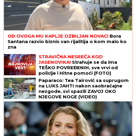
OD OVOGA MU KAPLJE OZBILJAN NOVAC!
Bora
Santana razvio biznis van rijalitija o kom malo ko
zna
STRAVIČNA NESREĆA KOD
JASENOVIKA!
Strahuje se da ima
TEŠKO POVREĐENIH, sve vrvi od
policije i Hitne pomoći (FOTO)
Paparaco: Tea Tairović sa suprugom
na LUKS JAHTI nakon saobraćajne
nezgode, svi spazili ZAVOJ OKO
NJEGOVE NOGE (VIDEO)