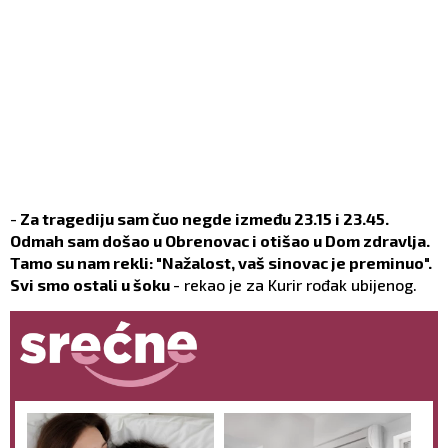
-
Za tragediju sam čuo negde između 23.15 i 23.45.
Odmah sam došao u Obrenovac i otišao u Dom zdravlja.
Tamo su nam rekli: "Nažalost, vaš sinovac je preminuo".
Svi smo ostali u šoku
- rekao je za Kurir rođak ubijenog.