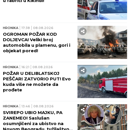
u fabrici u Kikindi!
HRONIKA
17:38
08.08.2026
OGROMAN POŽAR KOD
DOLJEVCA! Veliki broj
automobila u plamenu, gori i
objekat pored!
HRONIKA
16:21
08.08.2026
POŽAR U DELIBLATSKOJ
PEŠČARI ZATVORIO PUT! Evo
kuda više ne možete da
prođete
HRONIKA
13:46
08.08.2026
SVIREPO UBIO MAJKU, PA
ZANEMEO! Saslušan
osumnjičeni za ubistvo na
Novom Beogradu, tužilaštvo