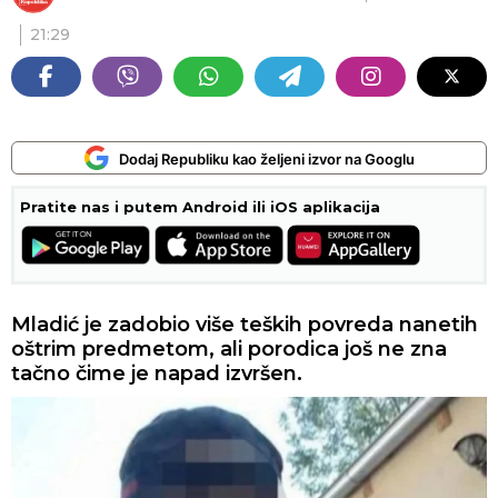
21:29
Dodaj Republiku kao željeni izvor na Googlu
Pratite nas i putem Android ili iOS aplikacija
Mladić je zadobio više teških povreda nanetih
oštrim predmetom, ali porodica još ne zna
tačno čime je napad izvršen.