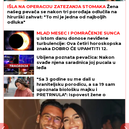
IŠLA NA OPERACIJU ZATEZANJA STOMAKA
Žena
našeg pevača se nakon tri porođaja odlučila na
hirurški zahvat: "To mi je jedna od najboljih
odluka"
MLAD MESEC I POMRAČENJE SUNCA
u istom danu donose neviđene
turbulencije: Ova četiri horoskopska
znaka DOBRO ĆE UPAMTITI 12.
avgust - od tad im se ŽIVOT MENJA
Ubijena poznata pevačica: Nakon
NAGLAVAČKE
svađe njena saradnica joj pucala u
leđa
"Sa 3 godine su me dali u
hraniteljsku porodicu, a sa 19 sam
upoznala biološku majku i
PRETRNULA": Ispovest žene o
potrazi za korenima koja se nije
završila kao u bajci