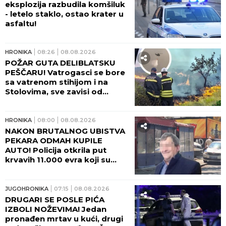
eksplozija razbudila komšiluk
- letelo staklo, ostao krater u
asfaltu!
HRONIKA
08:26
08.08.2026
POŽAR GUTA DELIBLATSKU
PEŠČARU! Vatrogasci se bore
sa vatrenom stihijom i na
Stolovima, sve zavisi od
temperature i vetra!
HRONIKA
08:00
08.08.2026
NAKON BRUTALNOG UBISTVA
PEKARA ODMAH KUPILE
AUTO! Policija otkrila put
krvavih 11.000 evra koji su
nestali iz sefa na Karaburmi:
Ovako su osumnjičeni podelili
plen!
JUGOHRONIKA
07:15
08.08.2026
DRUGARI SE POSLE PIĆA
IZBOLI NOŽEVIMA! Jedan
pronađen mrtav u kući, drugi