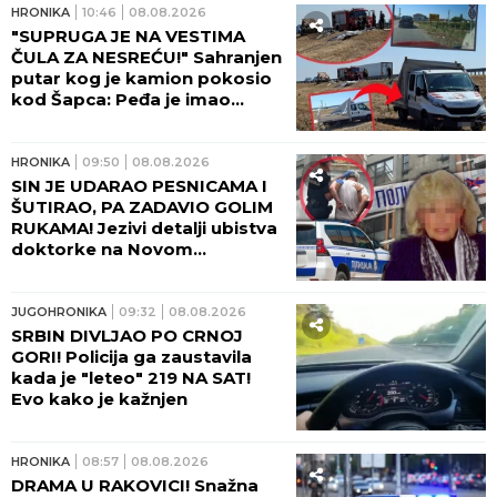
HRONIKA
10:46
08.08.2026
"SUPRUGA JE NA VESTIMA
ČULA ZA NESREĆU!" Sahranjen
putar kog je kamion pokosio
kod Šapca: Peđa je imao
samo JEDNU ŽELJU!
HRONIKA
09:50
08.08.2026
SIN JE UDARAO PESNICAMA I
ŠUTIRAO, PA ZADAVIO GOLIM
RUKAMA! Jezivi detalji ubistva
doktorke na Novom
Beogradu: POLICAJCI REKLI
DA OVAKVU SUROVOST NE
PAMTE!
JUGOHRONIKA
09:32
08.08.2026
SRBIN DIVLJAO PO CRNOJ
GORI! Policija ga zaustavila
kada je "leteo" 219 NA SAT!
Evo kako je kažnjen
HRONIKA
08:57
08.08.2026
DRAMA U RAKOVICI! Snažna