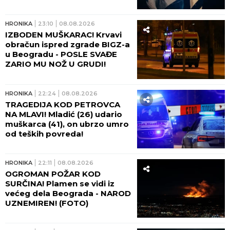
otplatio uz debelu kamatu!
HRONIKA
23:10
08.08.2026
IZBODEN MUŠKARAC! Krvavi
obračun ispred zgrade BIGZ-a
u Beogradu - POSLE SVAĐE
ZARIO MU NOŽ U GRUDI!
HRONIKA
22:24
08.08.2026
TRAGEDIJA KOD PETROVCA
NA MLAVI! Mladić (26) udario
muškarca (41), on ubrzo umro
od teških povreda!
HRONIKA
22:11
08.08.2026
OGROMAN POŽAR KOD
SURČINA! Plamen se vidi iz
većeg dela Beograda - NAROD
UZNEMIREN! (FOTO)