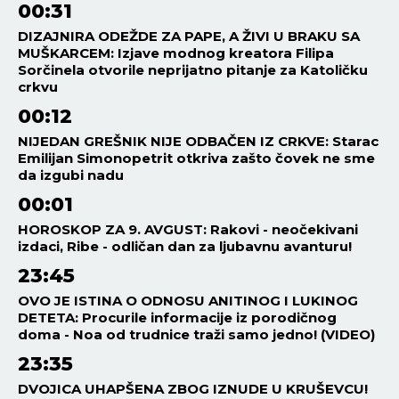
00:31
DIZAJNIRA ODEŽDE ZA PAPE, A ŽIVI U BRAKU SA
MUŠKARCEM: Izjave modnog kreatora Filipa
Sorčinela otvorile neprijatno pitanje za Katoličku
crkvu
00:12
NIJEDAN GREŠNIK NIJE ODBAČEN IZ CRKVE: Starac
Emilijan Simonopetrit otkriva zašto čovek ne sme
da izgubi nadu
00:01
HOROSKOP ZA 9. AVGUST: Rakovi - neočekivani
izdaci, Ribe - odličan dan za ljubavnu avanturu!
23:45
OVO JE ISTINA O ODNOSU ANITINOG I LUKINOG
DETETA: Procurile informacije iz porodičnog
doma - Noa od trudnice traži samo jedno! (VIDEO)
23:35
DVOJICA UHAPŠENA ZBOG IZNUDE U KRUŠEVCU!