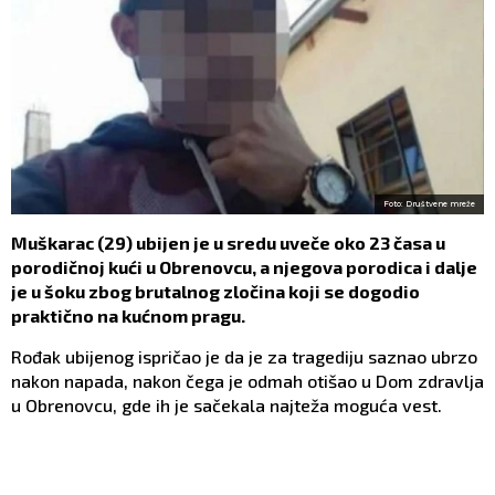
Foto: Društvene mreže
Muškarac (29) ubijen je u sredu uveče oko 23 časa u
porodičnoj kući u Obrenovcu, a njegova porodica i dalje
je u šoku zbog brutalnog zločina koji se dogodio
praktično na kućnom pragu.
Rođak ubijenog ispričao je da je za tragediju saznao ubrzo
nakon napada, nakon čega je odmah otišao u Dom zdravlja
u Obrenovcu, gde ih je sačekala najteža moguća vest.