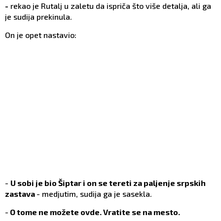
-
rekao je Rutalj u zaletu da ispriča što više detalja, ali ga
je sudija prekinula.
On je opet nastavio:
-
U sobi je bio Šiptar i on se tereti za paljenje srpskih
zastava
- medjutim, sudija ga je sasekla.
-
O tome ne možete ovde. Vratite se na mesto.