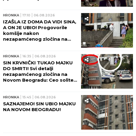
posetu! (FOTO, VIDEO)
HRONIKA
17:10
06.08.2026
IZAŠLA IZ DOMA DA VIDI SINA,
A ON JE UBIO! Progovorile
komšije nakon
nezapamćenog zločina na
Novom Beogradu:
Zapomagala je na sav glas
HRONIKA
16:35
06.08.2026
SIN KRVNIČKI TUKAO MAJKU
DO SMRTI! Svi detalji
nezapamćenog zločina na
Novom Beogradu: Ceo soliter
u šoku!
HRONIKA
15:45
06.08.2026
SAZNAJEMO! SIN UBIO MAJKU
NA NOVOM BEOGRADU!