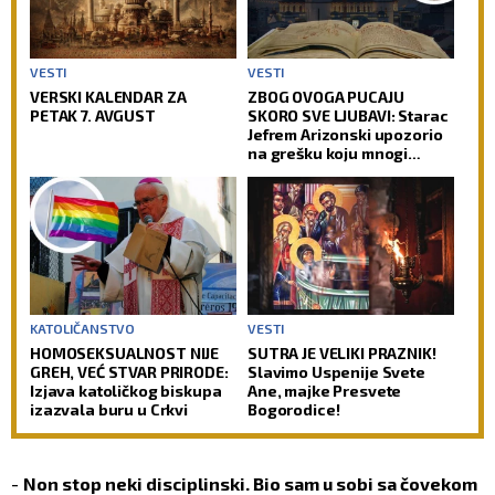
VESTI
VESTI
VERSKI KALENDAR ZA
ZBOG OVOGA PUCAJU
PETAK 7. AVGUST
SKORO SVE LJUBAVI: Starac
Jefrem Arizonski upozorio
na grešku koju mnogi
prave
KATOLIČANSTVO
VESTI
HOMOSEKSUALNOST NIJE
SUTRA JE VELIKI PRAZNIK!
GREH, VEĆ STVAR PRIRODE:
Slavimo Uspenije Svete
Izjava katoličkog biskupa
Ane, majke Presvete
izazvala buru u Crkvi
Bogorodice!
-
Non stop neki disciplinski. Bio sam u sobi sa čovekom