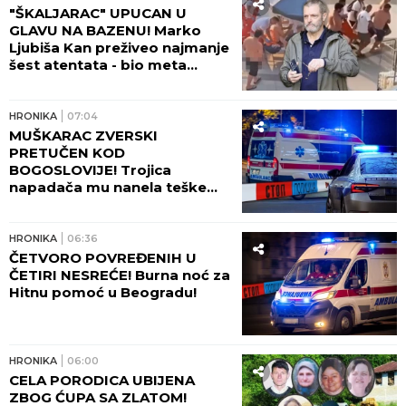
"ŠKALJARAC" UPUCAN U
GLAVU NA BAZENU! Marko
Ljubiša Kan preživeo najmanje
šest atentata - bio meta
Zvicera i Džonija sa Vračara, a
tada hteo da ga ubije
tinejdžer!
HRONIKA
07:04
MUŠKARAC ZVERSKI
PRETUČEN KOD
BOGOSLOVIJE! Trojica
napadača mu nanela teške
povrede lica!
HRONIKA
06:36
ČETVORO POVREĐENIH U
ČETIRI NESREĆE! Burna noć za
Hitnu pomoć u Beogradu!
HRONIKA
06:00
CELA PORODICA UBIJENA
ZBOG ĆUPA SA ZLATOM!