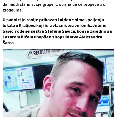
da naudi članu svoje grupe iz straha da će propevati o
zlodelima.
U sudnici je ranije prikazan i video snimak paljenja
lokala u Kraljevu koji je u vlasništvu verenika Jelene
Savić, rođene sestre Stefana Savića, koji je zajedno sa
Lazarom Ilićem uhapšen zbog ubistva Aleksandra
Šarca.