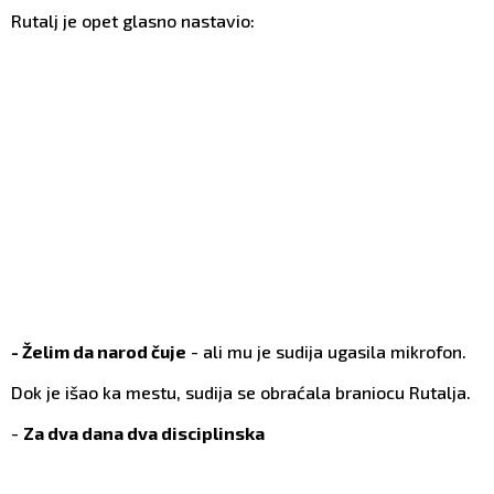
Rutalj je opet glasno nastavio:
- Želim da narod čuje
- ali mu je sudija ugasila mikrofon.
Dok je išao ka mestu, sudija se obraćala braniocu Rutalja.
-
Za dva dana dva disciplinska