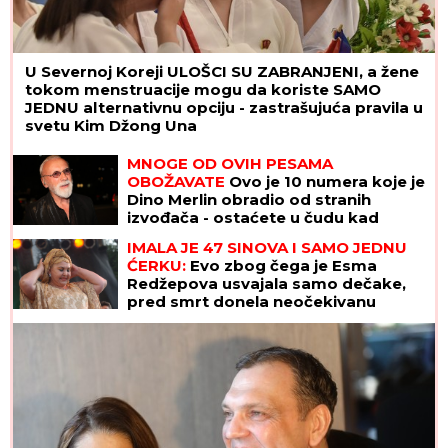
U Severnoj Koreji ULOŠCI SU ZABRANJENI, a žene
tokom menstruacije mogu da koriste SAMO
JEDNU alternativnu opciju - zastrašujuća pravila u
svetu Kim Džong Una
MNOGE OD OVIH PESAMA
OBOŽAVATE
Ovo je 10 numera koje je
Dino Merlin obradio od stranih
izvođača - ostaćete u čudu kad
vidite spisak
IMALA JE 47 SINOVA I SAMO JEDNU
ĆERKU:
Evo zbog čega je Esma
Redžepova usvajala samo dečake,
pred smrt donela neočekivanu
odluku