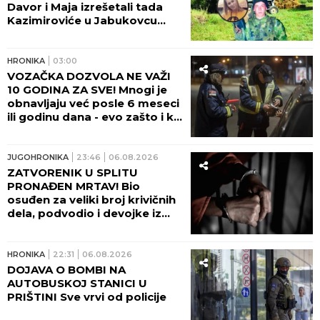
Davor i Maja izrešetali tada
Kazimiroviće u Jabukovcu
zbog ČARŠIJSKE PRIČE!
HRONIKA
03:00
VOZAČKA DOZVOLA NE VAŽI
10 GODINA ZA SVE! Mnogi je
obnavljaju već posle 6 meseci
ili godinu dana - evo zašto i ko
odlučuje o tome!
JUGOHRONIKA
23:46
06.08.2026
ZATVORENIK U SPLITU
PRONAĐEN MRTAV! Bio
osuđen za veliki broj krivičnih
dela, podvodio i devojke iz
Srbije!
HRONIKA
22:31
06.08.2026
DOJAVA O BOMBI NA
AUTOBUSKOJ STANICI U
PRIŠTINI Sve vrvi od policije