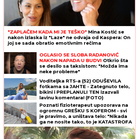
"ZAPLAČEM KADA MI JE TEŠKO"
Mina Kostić se
nakon izlaska iz "Laze" ne odvaja od Kaspera: On
joj se sada obratio emotivnim rečima
OGLASIO SE SLOBA RADANOVIĆ
NAKON NAPADA U BUDVI
Otkrio šta
se desilo sa taksistom: "Možda ima
neke probleme"
Voditeljka RTS-a (52) ODUŠEVILA
fotkama sa JAHTE - Zategnuto telo,
bikini i PREPLANULI TEN izazvali
lavinu komentara! (FOTO)
Poznati fizioterapeut upozorava na
ogromnu GREŠKU S KOFEROM - svi
je pravimo, a uništava telo: "Nikada
ga ne nosite tako, to je KATASTROFA
ZA KIČMU!"