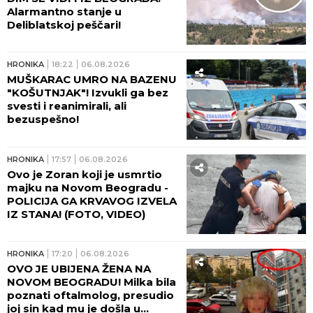
Alarmantno stanje u
Deliblatskoj peščari!
HRONIKA
18:22
06.08.2026
MUŠKARAC UMRO NA BAZENU
"KOŠUTNJAK"! Izvukli ga bez
svesti i reanimirali, ali
bezuspešno!
HRONIKA
17:57
06.08.2026
Ovo je Zoran koji je usmrtio
majku na Novom Beogradu -
POLICIJA GA KRVAVOG IZVELA
IZ STANA! (FOTO, VIDEO)
HRONIKA
17:20
06.08.2026
OVO JE UBIJENA ŽENA NA
NOVOM BEOGRADU! Milka bila
poznati oftalmolog, presudio
joj sin kad mu je došla u