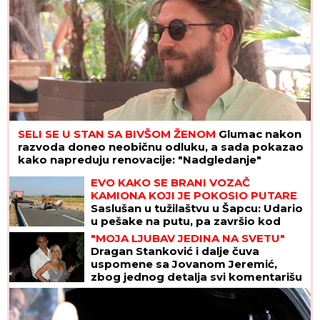
SELI SE U STAN SA BIVŠOM ŽENOM
Glumac nakon
razvoda doneo neobičnu odluku, a sada pokazao
kako napreduju renovacije: "Nadgledanje"
EVO KAKO SE BRANI VOZAČ
KAMIONA KOJI JE POKOSIO PUTARE
Saslušan u tužilaštvu u Šapcu: Udario
u pešake na putu, pa završio kod
metalne ograde
"MOJA LJUBAV JEDINA NA SVETU"
Dragan Stanković i dalje čuva
uspomene sa Jovanom Jeremić,
zbog jednog detalja svi komentarišu
da je nije preboleo