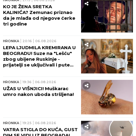
KO JE ŽENA SRETKA
KALINIĆA? Zemunac priznao
da je mlađa od njegove ćerke
tri godine
HRONIKA
20:16
06.08.2026
LEPA LJUDMILA KREMIRANA U
BEOGRADU! Suze na "Lešću"
zbog ubijene Ruskinje -
prijatelji se uključivali i putem
video-linka!
HRONIKA
19:36
06.08.2026
UŽAS U VIŠNJICI! Muškarac
umro nakon uboda stršljena!
HRONIKA
19:25
06.08.2026
VATRA STIGLA DO KUĆA, GUST
DIM SE VIDI I IZ BEOGRADA!