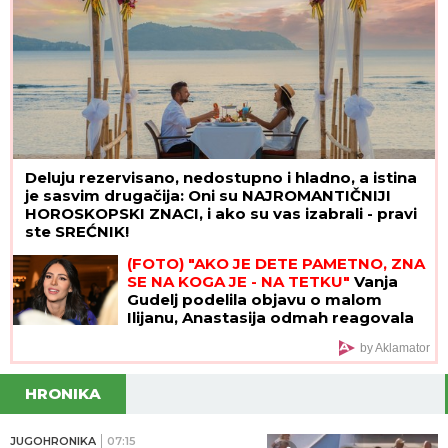
Deluju rezervisano, nedostupno i hladno, a istina
je sasvim drugačija: Oni su NAJROMANTIČNIJI
HOROSKOPSKI ZNACI, i ako su vas izabrali - pravi
ste SREĆNIK!
(FOTO) "AKO JE DETE PAMETNO, ZNA
SE NA KOGA JE - NA TETKU"
Vanja
Gudelj podelila objavu o malom
Ilijanu, Anastasija odmah reagovala
by Aklamator
HRONIKA
JUGOHRONIKA
07:15