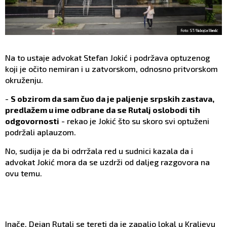
Foto: ST/Nebojša Mandić
Na to ustaje advokat Stefan Jokić i podržava optuzenog
koji je očito nemiran i u zatvorskom, odnosno pritvorskom
okruženju.
-
S obzirom da sam čuo da je paljenje srpskih zastava,
predlažem u ime odbrane da se Rutalj oslobodi tih
odgovornosti
- rekao je Jokić što su skoro svi optuženi
podržali aplauzom.
No, sudija je da bi odrržala red u sudnici kazala da i
advokat Jokić mora da se uzdrži od daljeg razgovora na
ovu temu.
Inače, Dejan Rutalj se tereti da je zapalio lokal u Kraljevu