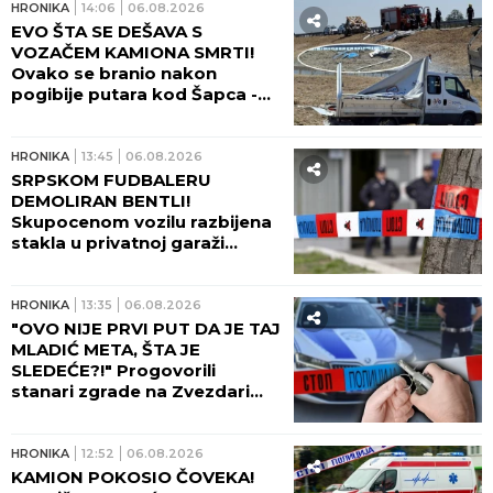
HRONIKA
14:06
06.08.2026
EVO ŠTA SE DEŠAVA S
VOZAČEM KAMIONA SMRTI!
Ovako se branio nakon
pogibije putara kod Šapca -
tužilaštvo odmah zatražilo
pritvor!
HRONIKA
13:45
06.08.2026
SRPSKOM FUDBALERU
DEMOLIRAN BENTLI!
Skupocenom vozilu razbijena
stakla u privatnoj garaži
luksuznog naselja!
HRONIKA
13:35
06.08.2026
"OVO NIJE PRVI PUT DA JE TAJ
MLADIĆ META, ŠTA JE
SLEDEĆE?!" Progovorili
stanari zgrade na Zvezdari
gde je bačena bomba:
Tragedija sprečena SAMO
ZBOG OVOGA!
HRONIKA
12:52
06.08.2026
KAMION POKOSIO ČOVEKA!