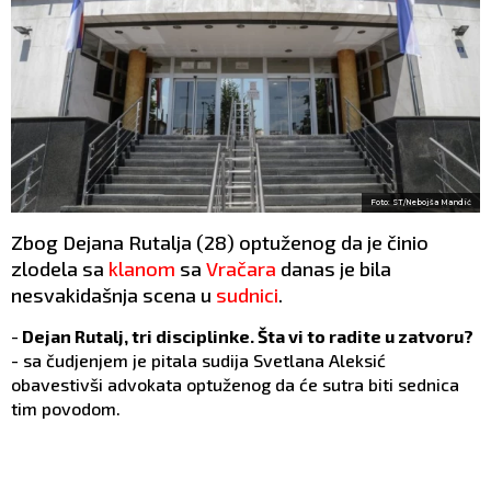
Foto: ST/Nebojša Mandić
Zbog Dejana Rutalja (28) optuženog da je činio
zlodela sa
klanom
sa
Vračara
danas je bila
nesvakidašnja scena u
sudnici
.
-
Dejan Rutalj, tri disciplinke. Šta vi to radite u zatvoru?
- sa čudjenjem je pitala sudija Svetlana Aleksić
obavestivši advokata optuženog da će sutra biti sednica
tim povodom.