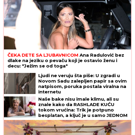
ČEKA DETE SA LJUBAVNICOM
Ana Radulović bez
dlake na jeziku o pevaču koji je ostavio ženu i
decu: "Ježim se od toga"
Ljudi ne veruju šta piše: U zgradi u
Novom Sadu zalepljen papir sa ovim
natpisom, poruka postala viralna na
internetu
Naše bake nisu imale klimu, ali su
znale kako da RASHLADE KUĆU
tokom vrućina: Trik je potpuno
besplatan, a ključ je u samo JEDNOM
PRAVILU