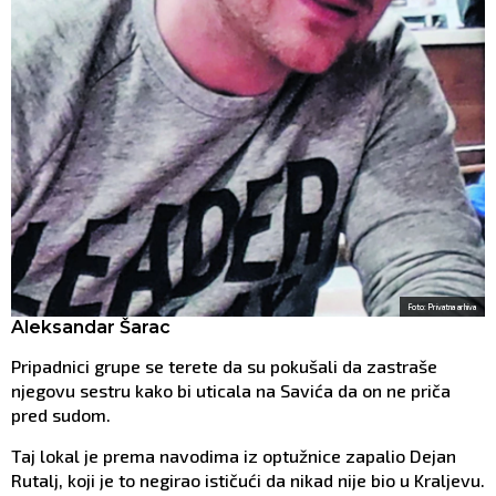
Foto: Privatna arhiva
Aleksandar Šarac
Pripadnici grupe se terete da su pokušali da zastraše
njegovu sestru kako bi uticala na Savića da on ne priča
pred sudom.
Taj lokal je prema navodima iz optužnice zapalio Dejan
Rutalj, koji je to negirao ističući da nikad nije bio u Kraljevu.