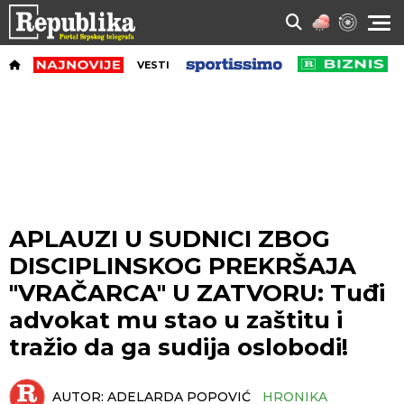
VESTI
APLAUZI U SUDNICI ZBOG
DISCIPLINSKOG PREKRŠAJA
"VRAČARCA" U ZATVORU: Tuđi
advokat mu stao u zaštitu i
tražio da ga sudija oslobodi!
AUTOR:
ADELARDA POPOVIĆ
HRONIKA