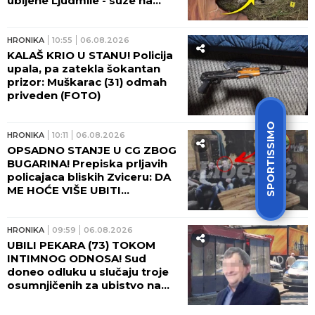
ubijene Ljudmile - suze na
Lešću!
HRONIKA
10:55
06.08.2026
KALAŠ KRIO U STANU! Policija
upala, pa zatekla šokantan
prizor: Muškarac (31) odmah
priveden (FOTO)
SPORTISSIMO
HRONIKA
10:11
06.08.2026
OPSADNO STANJE U CG ZBOG
BUGARINA! Prepiska prljavih
policajaca bliskih Zviceru: DA
ME HOĆE VIŠE UBITI...
HRONIKA
09:59
06.08.2026
UBILI PEKARA (73) TOKOM
INTIMNOG ODNOSA! Sud
doneo odluku u slučaju troje
osumnjičenih za ubistvo na
Karaburmi - detalji zločina
LEDE KRV U ŽILAMA!