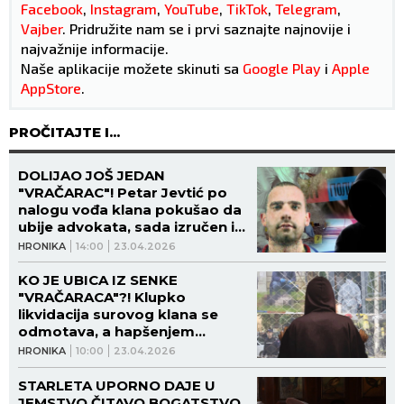
Facebook
,
Instagram
,
YouTube
,
TikTok
,
Telegram
,
Vajber
. Pridružite nam se i prvi saznajte najnovije i
najvažnije informacije.
Naše aplikacije možete skinuti sa
Google Play
i
Apple
AppStore
.
PROČITAJTE I...
DOLIJAO JOŠ JEDAN
"VRAČARAC"! Petar Jevtić po
nalogu vođa klana pokušao da
ubije advokata, sada izručen iz
Grčke!
HRONIKA
14:00
23.04.2026
KO JE UBICA IZ SENKE
"VRAČARACA"?! Klupko
likvidacija surovog klana se
odmotava, a hapšenjem
Radovića Džoniju s Vračara
HRONIKA
10:00
23.04.2026
zadat jak udarac!
STARLETA UPORNO DAJE U
JEMSTVO ČITAVO BOGATSTVO