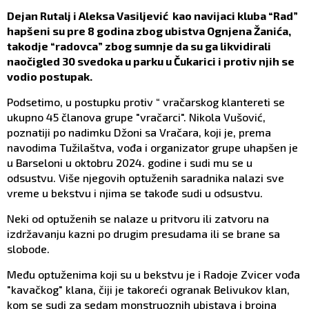
Dejan Rutalj i Aleksa Vasiljević kao navijaci kluba “Rad”
hapšeni su pre 8 godina zbog ubistva Ognjena Žanića,
takodje “radovca” zbog sumnje da su ga likvidirali
naočigled 30 svedoka u parku u Čukarici i protiv njih se
vodio postupak.
Podsetimo, u postupku protiv “ vračarskog klantereti se
ukupno 45 članova grupe "vračarci". Nikola Vušović,
poznatiji po nadimku Džoni sa Vračara, koji je, prema
navodima Tužilaštva, vođa i organizator grupe uhapšen je
u Barseloni u oktobru 2024. godine i sudi mu se u
odsustvu. Više njegovih optuženih saradnika nalazi sve
vreme u bekstvu i njima se takođe sudi u odsustvu.
Neki od optuženih se nalaze u pritvoru ili zatvoru na
izdržavanju kazni po drugim presudama ili se brane sa
slobode.
Među optuženima koji su u bekstvu je i Radoje Zvicer vođa
"kavačkog" klana, čiji je takoreći ogranak Belivukov klan,
kom se sudi za sedam monstruoznih ubistava i brojna