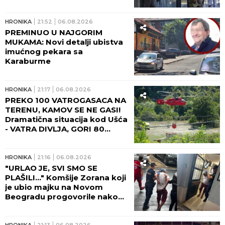
HRONIKA
21:52
06.08.2026
PREMINUO U NAJGORIM
MUKAMA: Novi detalji ubistva
imućnog pekara sa
Karaburme
HRONIKA
21:17
06.08.2026
PREKO 100 VATROGASACA NA
TERENU, KAMOV SE NE GASI!
Dramatična situacija kod Ušća
- VATRA DIVLJA, GORI 80
HEKTARA ŠUMA! (FOTO,
VIDEO)
HRONIKA
21:16
06.08.2026
"URLAO JE, SVI SMO SE
PLAŠILI..." Komšije Zorana koji
je ubio majku na Novom
Beogradu progovorile nakon
zločina: Bila je poštovan lekar,
šta se dešavalo u četiri zida...
HRONIKA
21:13
06.08.2026