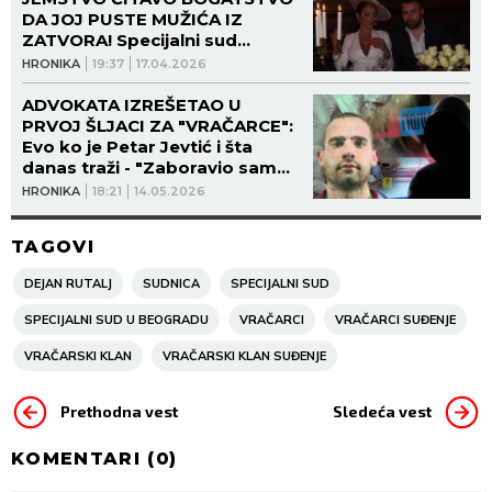
DA JOJ PUSTE MUŽIĆA IZ
ZATVORA! Specijalni sud
odobrava, a Apelacija ukida!
HRONIKA
19:37
17.04.2026
ADVOKATA IZREŠETAO U
PRVOJ ŠLJACI ZA "VRAČARCE":
Evo ko je Petar Jevtić i šta
danas traži - "Zaboravio sam
optužnicu ispod dušeka u
HRONIKA
18:21
14.05.2026
podrumu bez svetla, dajte mi
novu, gospođo sudija!"
TAGOVI
DEJAN RUTALJ
SUDNICA
SPECIJALNI SUD
SPECIJALNI SUD U BEOGRADU
VRAČARCI
VRAČARCI SUĐENJE
VRAČARSKI KLAN
VRAČARSKI KLAN SUĐENJE
Prethodna vest
Sledeća vest
KOMENTARI (
0
)