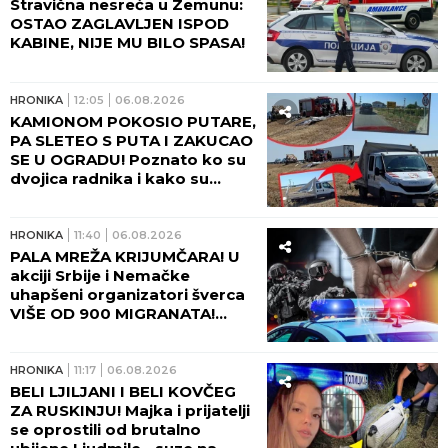
Stravična nesreća u Zemunu:
OSTAO ZAGLAVLJEN ISPOD
KABINE, NIJE MU BILO SPASA!
HRONIKA
12:05
06.08.2026
KAMIONOM POKOSIO PUTARE,
PA SLETEO S PUTA I ZAKUCAO
SE U OGRADU! Poznato ko su
dvojica radnika i kako su
poginula na putu kod Šapca!
(FOTO)
HRONIKA
11:40
06.08.2026
PALA MREŽA KRIJUMČARA! U
akciji Srbije i Nemačke
uhapšeni organizatori šverca
VIŠE OD 900 MIGRANATA!
Uzimali i do 10.000 evra po
osobi - ovako je sve
funkcionisalo!
HRONIKA
11:17
06.08.2026
BELI LJILJANI I BELI KOVČEG
ZA RUSKINJU! Majka i prijatelji
se oprostili od brutalno