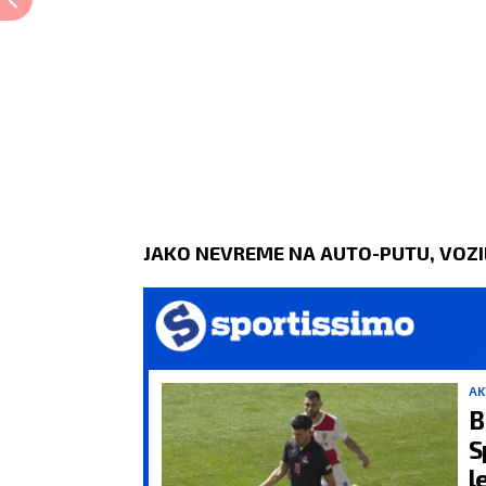
JAKO NEVREME NA AUTO-PUTU, VOZIL
AK
B
Spa
l