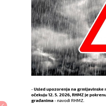
-
Usled upozorenja na grmlјavinske ne
očekuju 12. 5. 2026, RHMZ je pokren
građanima
- navodi RHMZ.