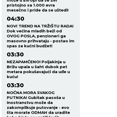
može u Evropi da se živi
pristojno sa 1.000 evra
mesečno i pride da se uštedi!
04:30
NOVI TREND NA TRŽIŠTU RADA!
Dok većina mladih beži od
OVOG POSLA, penzioneri ga
masovno prihvataju - postao im
spas za kućni budžet!
03:30
NEZAPAMĆENO! Poljakinja u
Brižu upala u šaht dubok pet
metara pokušavajući da uđe u
kuću!
03:30
NOĆNA MORA SVAKOG
PUTNIKA! Gubitak pasoša u
inostranstvu može da
zakomplikuje putovanje - evo
šta morate ODMAH da uradite