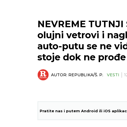
NEVREME TUTNJI S
olujni vetrovi i na
auto-putu se ne vid
stoje dok ne prođe
AUTOR:
REPUBLIKA/Š. P.
VESTI
1
Pratite nas i putem Android ili iOS aplikac