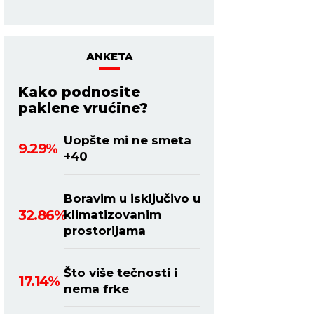
ANKETA
Kako podnosite
paklene vrućine?
Uopšte mi ne smeta
9.29%
+40
Boravim u isključivo u
32.86%
klimatizovanim
prostorijama
Što više tečnosti i
17.14%
nema frke