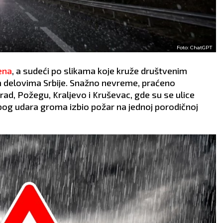
Foto: ChatGPT
ena
, a sudeći po slikama koje kruže društvenim
 delovima Srbije. Snažno nevreme, praćeno
grad, Požegu, Kraljevo i Kruševac, gde su se ulice
bog udara groma izbio požar na jednoj porodičnoj