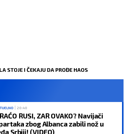
A STOJE I ČEKAJU DA PROĐE HAOS
TUELNO
20:40
RAĆO RUSI, ZAR OVAKO? Navijači
rtaka zbog Albanca zabili nož u
eđa Srbiji! (VIDEO)