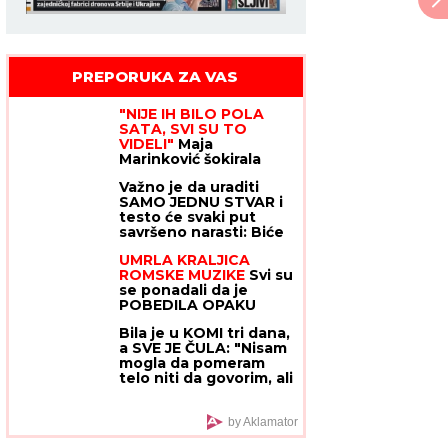
PREPORUKA ZA VAS
"NIJE IH BILO POLA
SATA, SVI SU TO
VIDELI"
Maja
Marinković šokirala
tvrdnjama o aferi
Važno je da uraditi
Stanije i Takija: "Želi
SAMO JEDNU STVAR i
da bude sponzoruša,
testo će svaki put
živi u selendri"
savršeno narasti: Biće
mekano, vazdušasto i
UMRLA KRALJICA
elastično
ROMSKE MUZIKE
Svi su
se ponadali da je
POBEDILA OPAKU
BOLEST, ali se strašna
Bila je u KOMI tri dana,
dijagnoza vratila i
a SVE JE ČULA: "Nisam
odnela je za manje od
mogla da pomeram
8 MESECI
telo niti da govorim, ali
sam bila svesna
svega" - evo kako je
dokazala svetu da je
by Aklamator
TERAPIJA NIJE