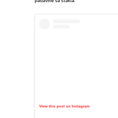
padavine sa stakla.
lično.
View this post on Instagram