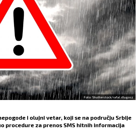
Foto: Shutterstock/rafal.dlugosz
pogode i olujni vetar, koji se na području Srbije
uo procedure za prenos SMS hitnih informacija