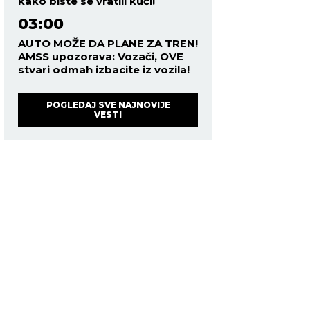
kako biste se vratili kući!
03:00
AUTO MOŽE DA PLANE ZA TREN!
AMSS upozorava: Vozači, OVE
stvari odmah izbacite iz vozila!
POGLEDAJ SVE NAJNOVIJE
VESTI