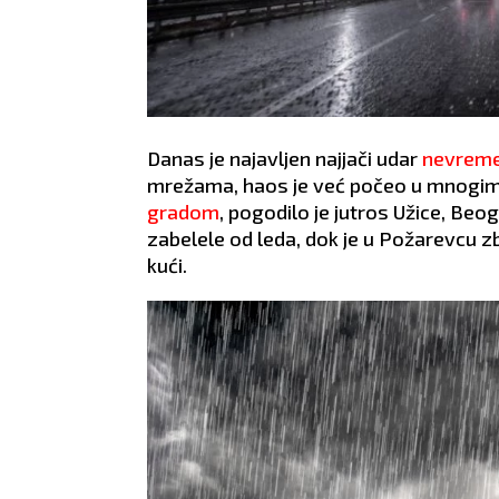
Danas je najavljen najjači udar
nevrem
mrežama, haos je već počeo u mnogim
gradom
, pogodilo je jutros Užice, Beo
zabelele od leda, dok je u Požarevcu z
kući.