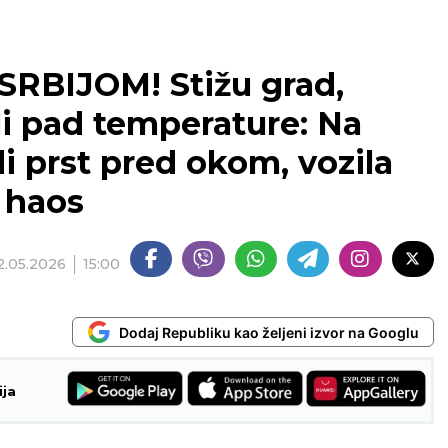
RBIJOM! Stižu grad,
gli pad temperature: Na
i prst pred okom, vozila
 haos
2.05.2026
15:00
Dodaj Republiku kao željeni izvor na Googlu
ija