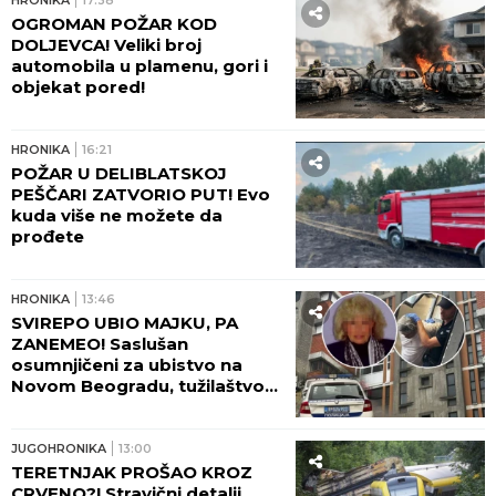
panici nakon smrti kolega: "Velika
sam kukavica, mužu ne smem ni da
pomenem kupovinu grobnice"
STRAVIČNA NESREĆA KOD
JASENOVIKA!
Strahuje se da IMA
POVREĐENIH, sve vrvi od policije i
Hitne pomoći (FOTO, VIDEO)
Olena i Volodimir Zelenski ćerki i sinu dali
PRELEPA PRAVOSLAVNA IMENA, u braku su 23
godine, pohađali istu srednju školu, a da se nisu
ni poznavali, a onda je ovaj susret bio presudan