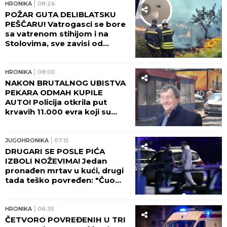
uhapsila ženu (37) koja je
navodno bila sa njim u vezi!
JUGOHRONIKA
11:05
HOROR! Sudarili se putnički i
teretni voz! IMA POVREĐENIH!
HRONIKA
10:46
"SUPRUGA JE NA VESTIMA
ČULA ZA NESREĆU!" Sahranjen
putar kog je kamion pokosio
kod Šapca: Peđa je imao
samo JEDNU ŽELJU!
HRONIKA
09:50
SIN JE UDARAO PESNICAMA I
ŠUTIRAO, PA ZADAVIO GOLIM
RUKAMA! Jezivi detalji ubistva
doktorke na Novom