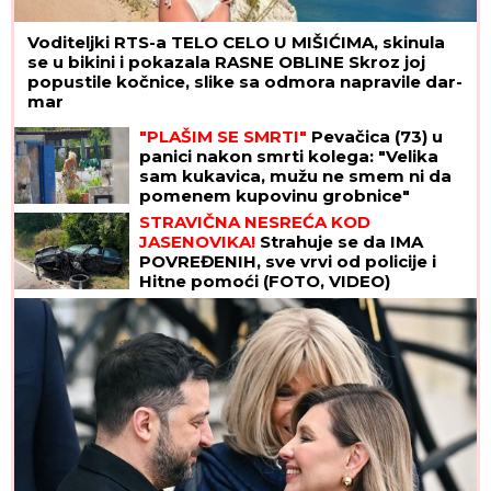
sad otkrio šta se dešava: "Neki se
slade, neću im zaboraviti"
Tatjana ima NAJJAČU VAGINU na
svetu! Godinama ubacivala drvene i
metalne kugle u telo, pa intimnim
mišićima podigla 14 kilograma i
postala globalno poznata
PRVI SNIMAK TEE TAIROVIĆ I MUŽA NAKON
SAOBRAĆAJKE!
Uhvaćeni zajedno u Budvi: Ivan sa
ZAVOJEM preko celog stopala, a evo kako
pevačica izgleda nakon udesa u Crnoj Gori
Ubijena poznata pevačica: Nakon
svađe njena saradnica joj pucala u