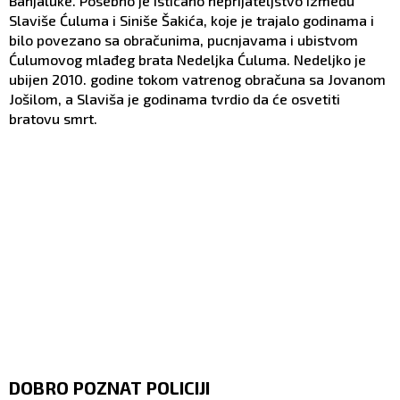
Banjaluke. Posebno je isticano neprijateljstvo između
Slaviše Ćuluma i Siniše Šakića, koje je trajalo godinama i
bilo povezano sa obračunima, pucnjavama i ubistvom
Ćulumovog mlađeg brata Nedeljka Ćuluma. Nedeljko je
ubijen 2010. godine tokom vatrenog obračuna sa Jovanom
Jošilom, a Slaviša je godinama tvrdio da će osvetiti
bratovu smrt.
DOBRO POZNAT POLICIJI