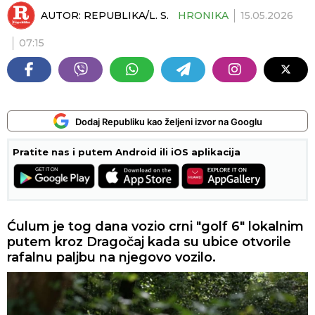
AUTOR:
REPUBLIKA/L. S.
HRONIKA
15.05.2026
07:15
Dodaj Republiku kao željeni izvor na Googlu
Pratite nas i putem Android ili iOS aplikacija
Ćulum je tog dana vozio crni "golf 6" lokalnim
putem kroz Dragočaj kada su ubice otvorile
rafalnu paljbu na njegovo vozilo.