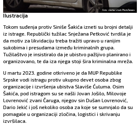
Foto: shutterstock/PhotoTamara
Ilustracija
Tokom suđenja protiv Siniše Šakića izneti su brojni detalji
iz istrage. Republički tužilac Snježana Petković tvrdila je
da motiv za likvidaciju treba tražiti upravo u ranijim
sukobima i presudama između kriminalnih grupa.
Tužilaštvo je insistiralo da je ubistvo pažljivo planirano i
organizovano, te da iza njega stoji šira kriminalna mreža.
U martu 2023. godine otkriveno je da MUP Republike
Srpske vodi istragu protiv ukupno devet osoba zbog
organizacije i izvršenja ubistva Slaviše Ćuluma. Osim
Šakića, pod istragom su se našli Jovan Jošilo, Milovoje
Lovrenović zvani Čaruga, njegov sin Dušan Lovrenović,
Dario Jekić i još nekoliko osoba za koje se sumnjalo da su
pomagale u organizaciji zločina, logistici i skrivanju
izvršilaca.