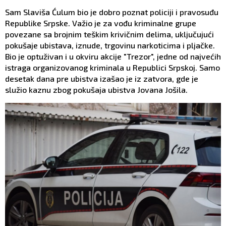
Sam Slaviša Ćulum bio je dobro poznat policiji i pravosuđu
Republike Srpske. Važio je za vođu kriminalne grupe
povezane sa brojnim teškim krivičnim delima, uključujući
pokušaje ubistava, iznude, trgovinu narkoticima i pljačke.
Bio je optuživan i u okviru akcije "Trezor", jedne od najvećih
istraga organizovanog kriminala u Republici Srpskoj. Samo
desetak dana pre ubistva izašao je iz zatvora, gde je
služio kaznu zbog pokušaja ubistva Jovana Jošila.