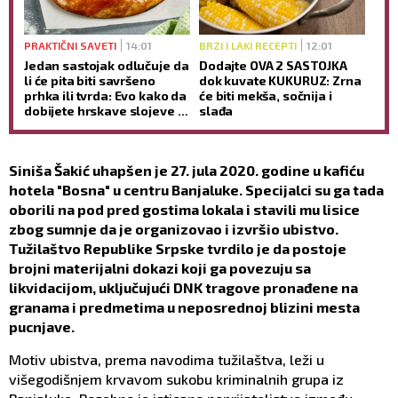
PRAKTIČNI SAVETI
14:01
BRZI I LAKI RECEPTI
12:01
Jedan sastojak odlučuje da
Dodajte OVA 2 SASTOJKA
li će pita biti savršeno
dok kuvate KUKURUZ: Zrna
prhka ili tvrda: Evo kako da
će biti mekša, sočnija i
dobijete hrskave slojeve -
slađa
bez mnogo muke
Siniša Šakić uhapšen je 27. jula 2020. godine u kafiću
hotela "Bosna" u centru Banjaluke. Specijalci su ga tada
oborili na pod pred gostima lokala i stavili mu lisice
zbog sumnje da je organizovao i izvršio ubistvo.
Tužilaštvo Republike Srpske tvrdilo je da postoje
brojni materijalni dokazi koji ga povezuju sa
likvidacijom, uključujući DNK tragove pronađene na
granama i predmetima u neposrednoj blizini mesta
pucnjave.
Motiv ubistva, prema navodima tužilaštva, leži u
višegodišnjem krvavom sukobu kriminalnih grupa iz