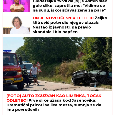
evra, otkriveni detalji: "Futa je sve to
stavio u crne kese"
ŠOK U PROGRAMU UŽIVO!
Gledateljka tvrdi da joj je Asmin slao
gole slike, zapretila mu: "Vidimo se
na sudu, iskorišćavaš žene za pare"
"NE ŽALI SE ZA LJUDIMA, ZNALI SU ŠTA RADE!"
Jovana Jeremić se USKORO UDAJE ZA TIGRA, a
objavom direktno cilja na Dragana Stankovića
ON JE NOVI UČESNIK ELITE 10
Željko
Mitrović potvrdio njegov ulazak: