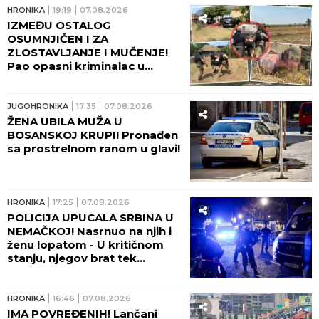
UTOPIO! Lazar Đukić NIJE
ISPLIVAO tokom plivačke trke
u Teksasu: Takmičari tada
vikali da se davi, ali niko nije
reagovao!
HRONIKA
03:00
ABS NA DRAGAČEVSKOM
SABORU! Festivali su mesto
dobre zabave, a ne rizične
vožnje!
HRONIKA
22:48
07.08.2026
ČETIRI VELIKA POŽARA
AKTIVNA U SRBIJI! U
Deliblatskoj peščari gori 700
hektara - OGLASIO SE MUP SA
NOVIM INFORMACIJAMA!
HRONIKA
21:41
07.08.2026
OBORILE JE, TUKLE I OTELE
RANAC! Maloletnice brutalno
napale rusku državljanku u
Beogradu - BOGA SPOZNALE