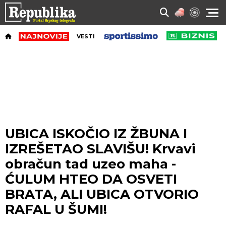
VESTI
UBICA ISKOČIO IZ ŽBUNA I
IZREŠETAO SLAVIŠU! Krvavi
obračun tad uzeo maha -
ĆULUM HTEO DA OSVETI
BRATA, ALI UBICA OTVORIO
RAFAL U ŠUMI!