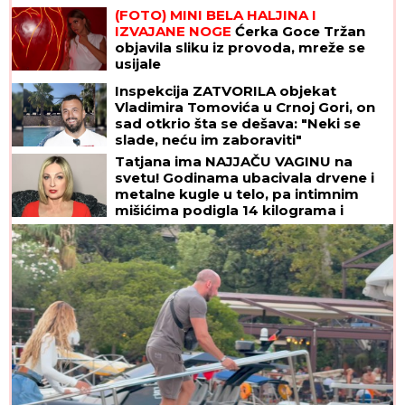
Nestao iz javnosti, pa pravio
skandale i bio hapšen
Prvo verenički prsten, sada
IZNENAĐENJE U DOMU SA LATICAMA
RUŽE: Dragan Stanković
PREVAZIŠAO SEBE, pokazao
Aleksandri koliko je VOLI! (FOTO)
(FOTO) AUTO ZGUŽVAN KAO LIMENKA, TOČAK
ODLETEO!
Prve slike užasa kod Jasenovika:
Dramatični prizori sa lica mesta, sumnja se da
ima povređenih
"VIDIMO VAŠE GAĆE",
odbornica se