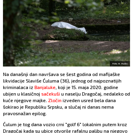
Foto: N. Mutić
Na današnji dan navršava se šest godina od mafijaške
likvidacije Slaviše Ćuluma (36), jednog od najpoznatijih
kriminalaca iz
Banjaluke
, koji je 15. maja 2020. godine
ubijen u klasičnoj
sačekuši
u naselju Dragočaj, nedaleko od
kuće njegove majke.
Zločin
izveden usred bela dana
šokirao je Republiku Srpsku, a slučaj ni danas nema
pravosnažan epilog.
Ćulum je tog dana vozio crni "golf 6" lokalnim putem kroz
Dragočaj kada su ubice otvorile rafalnu paljbu na njegovo