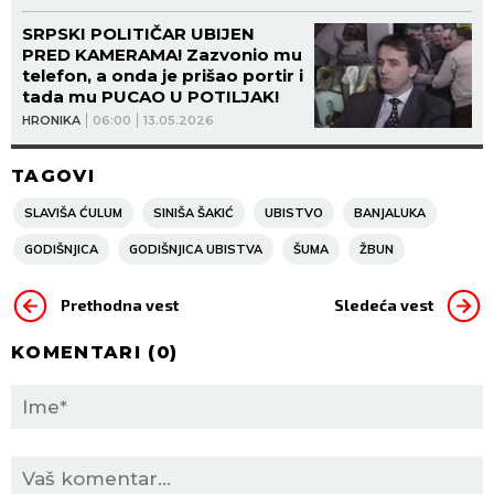
ZATEKLA MAJKU U LOKVI KRVI!!
SRPSKI POLITIČAR UBIJEN
PRED KAMERAMA! Zazvonio mu
telefon, a onda je prišao portir i
tada mu PUCAO U POTILJAK!
HRONIKA
06:00
13.05.2026
TAGOVI
SLAVIŠA ĆULUM
SINIŠA ŠAKIĆ
UBISTVO
BANJALUKA
GODIŠNJICA
GODIŠNJICA UBISTVA
ŠUMA
ŽBUN
Prethodna vest
Sledeća vest
KOMENTARI (
0
)