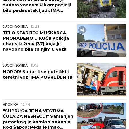
"Potpisali smo papire za razvod"
Katarina Lazić iskreno o krahu
ljubavi: "Ništa me ne veže za njega"
by Aklamator
HRONIKA
HRONIKA
18:05
UŽAS! Povređena dva radnika
u fabrici u Kikindi!
HRONIKA
17:38
OGROMAN POŽAR KOD
DOLJEVCA! Veliki broj
automobila u plamenu, gori i
objekat pored!
HRONIKA
16:21