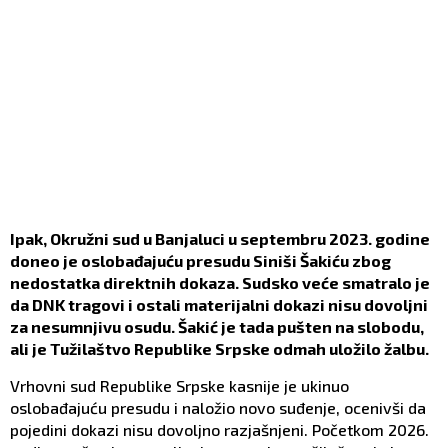
Ipak, Okružni sud u Banjaluci u septembru 2023. godine
doneo je oslobađajuću presudu Siniši Šakiću zbog
nedostatka direktnih dokaza. Sudsko veće smatralo je
da DNK tragovi i ostali materijalni dokazi nisu dovoljni
za nesumnjivu osudu. Šakić je tada pušten na slobodu,
ali je Tužilaštvo Republike Srpske odmah uložilo žalbu.
Vrhovni sud Republike Srpske kasnije je ukinuo
oslobađajuću presudu i naložio novo suđenje, ocenivši da
pojedini dokazi nisu dovoljno razjašnjeni. Početkom 2026.