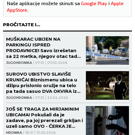
Naše aplikacije možete skinuti sa
Google Play
i
Apple
AppStore
.
PROČITAJTE I...
MUŠKARAC UBIJEN NA
PARKINGU ISPRED
PRODAVNICE! Savo izrešetan
sa 22 metka, njegov otac tada
jedva izustio: "Ugasila se
JUGOHRONIKA
07:15
07.05.2026
slavska sveća..."
SUROVO UBISTVO SLAVIŠE
KRUNIĆA! Biznismenu ubica u
džipu prislonio oružje na telo
pa tada sasuo DVA OKVIRA iz
kalašnjikova!
JUGOHRONIKA
07:15
23.04.2026
JOŠ SE TRAGA ZA MIRJANINIM
UBICAMA! Pokušali da je
zadave, pa joj prerezali grkljan i
uzeli samo OVO - ĆERKA JE
ZVALA NA TELEFON, PA U KUĆI
HRONIKA
18:31
13.05.2026