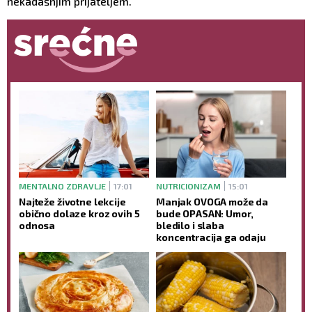
nekadašnjim prijateljem.
MENTALNO ZDRAVLJE
17:01
NUTRICIONIZAM
15:01
Najteže životne lekcije
Manjak OVOGA može da
obično dolaze kroz ovih 5
bude OPASAN: Umor,
odnosa
bledilo i slaba
koncentracija ga odaju