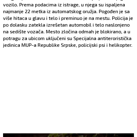
vozilo. Prema podacima iz istrage, u njega su ispaljena
najmanje 22 metka iz automatskog oružja. Pogođen je sa
više hitaca u glavu i telo i preminuo je na mestu. Policija je
po dolasku zatekla izrešetan automobil i telo naslonjeno
na sedište vozača. Mesto zločina odmah je blokirano, a u
potragu za ubicom uključeni su Specijalna antiteroristička
jedinica MUP-a Republike Srpske, policijski psi i helikopter.