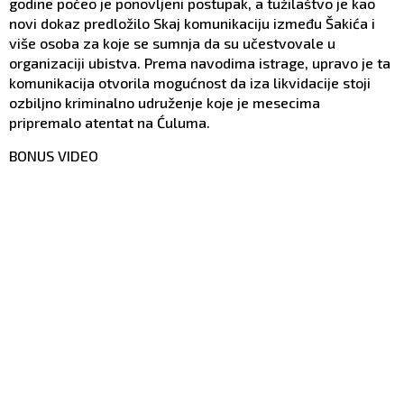
godine počeo je ponovljeni postupak, a tužilaštvo je kao
novi dokaz predložilo Skaj komunikaciju između Šakića i
više osoba za koje se sumnja da su učestvovale u
organizaciji ubistva. Prema navodima istrage, upravo je ta
komunikacija otvorila mogućnost da iza likvidacije stoji
ozbiljno kriminalno udruženje koje je mesecima
pripremalo atentat na Ćuluma.
BONUS VIDEO