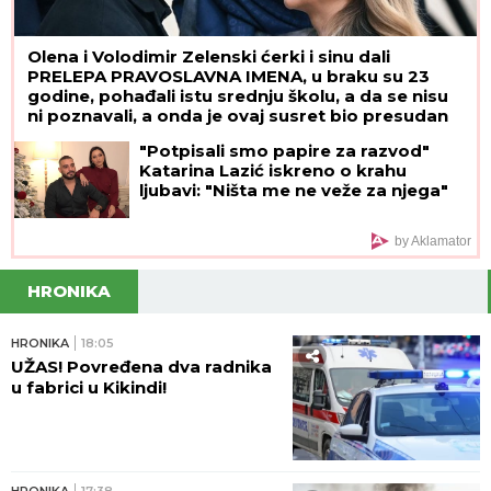
leđa
FILMSKA POTERA U NOVOM SADU!
"Pali" pljačkaši iz "audija": Ojadili
poznatu brzu hranu, a onda je
usledila munjevita akcija policije
(FOTO)
Voditeljki RTS-a TELO CELO U MIŠIĆIMA, skinula
se u bikini i pokazala RASNE OBLINE Skroz joj
popustile kočnice, slike sa odmora napravile dar-
mar
"PLAŠIM SE SMRTI"
Pevačica (73) u