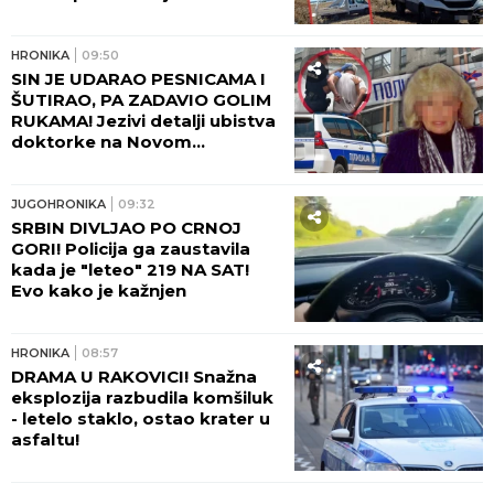
POŽAR U DELIBLATSKOJ
PEŠČARI ZATVORIO PUT! Evo
kuda više ne možete da
prođete
HRONIKA
13:46
SVIREPO UBIO MAJKU, PA
ZANEMEO! Saslušan
osumnjičeni za ubistvo na
Novom Beogradu, tužilaštvo
traži pritvor!
JUGOHRONIKA
13:00
TERETNJAK PROŠAO KROZ
CRVENO?! Stravični detalji
sudara vozova: U kompoziciji
bilo pedesetak ljudi, IMA
TEŠKO POVREĐENIH!
JUGOHRONIKA
12:29
TELO STARIJEG MUŠKARCA
PRONAĐENO U KUĆI! Policija