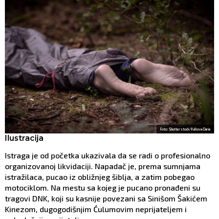
Foto: Shutterstock/Kulkova Daria
Ilustracija
Istraga je od početka ukazivala da se radi o profesionalno
organizovanoj likvidaciji. Napadač je, prema sumnjama
istražilaca, pucao iz obližnjeg šiblja, a zatim pobegao
motociklom. Na mestu sa kojeg je pucano pronađeni su
tragovi DNK, koji su kasnije povezani sa Sinišom Šakićem
Kinezom, dugogodišnjim Ćulumovim neprijateljem i