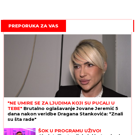
PREPORUKA ZA VAS
"NE UMIRE SE ZA LJUDIMA KOJI SU PUCALI U
TEBE"
Brutalno oglašavanje Jovane Jeremić 5
dana nakon veridbe Dragana Stankovića: "Znali
su šta rade"
Marina Tucaković iznajmljivala stan
gde je čuvala stvari vredne milion