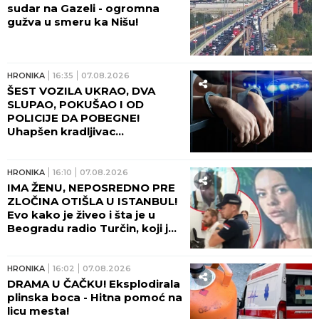
KAD SE DEVOJKA PODIGLA!
HRONIKA
21:36
07.08.2026
VIKALA JE "UPOMOĆ, UBIĆE
ME SIN!" Potresni detalji
ubistva doktorke na Novom
Beogradu: "Čula se vika, a
onda JEZIVA TIŠINA!" (FOTO,
VIDEO)
HRONIKA
20:00
07.08.2026
NAJVIŠE BIH VOLELA DA SAM
UMRLA SA SINOM! Potresna
ispovest roditelja Nikole (24)
nastradalog u stravičnom
udesu na Umki, dve godine
čekaju pravdu! (FOTO)
HRONIKA
19:19
07.08.2026
IZMEĐU OSTALOG
OSUMNJIČEN I ZA
ZLOSTAVLJANJE I MUČENJE!
Pao opasni kriminalac u
Beogradu - Pogledajte kako
ga je policija opkolila, nije